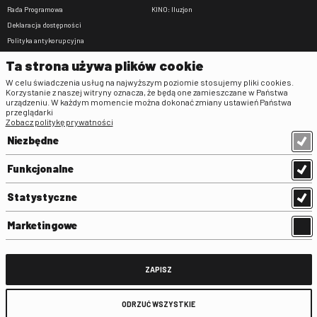
Rada Programowa
KINO: Iluzjon
Deklaracja dostępności
Polityka antykorupcyjna
BIP
Ta strona używa plików cookie
Zamówienia publiczne
W celu świadczenia usług na najwyższym poziomie stosujemy pliki cookies.
Praca w FINA
Korzystanie z naszej witryny oznacza, że będą one zamieszczane w Państwa
urządzeniu. W każdym momencie można dokonać zmiany ustawień Państwa
Regulaminy
przeglądarki
Zobacz politykę prywatności
Regulamin strony
Niezbędne
Klauzula informacyjna RODO
Regulamin użytkowania parkingu
Funkcjonalne
Regulamin użytkowania parkingu
podziemnego
Statystyczne
Standardy ochrony małoletnich
Regulamin kina Iluzjon
Marketingowe
Regulamin udziału w wydarzeniach
plenerowych na Dziedzińcu FINA
Regulamin dziedzińca
ZAPISZ
Regulamin Biblioteki
ODRZUĆ WSZYSTKIE