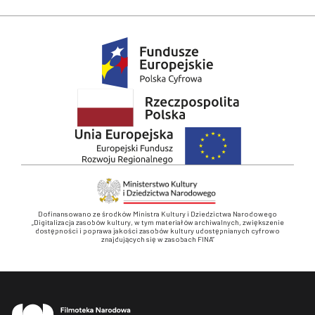
Dofinansowano ze środków Ministra Kultury i Dziedzictwa Narodowego
„Digitalizacja zasobów kultury, w tym materiałów archiwalnych, zwiększenie
dostępności i poprawa jakości zasobów kultury udostępnianych cyfrowo
znajdujących się w zasobach FINA”
Stopka