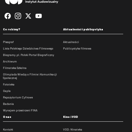
Co robimy?
Aktualności i publicystyka
Pleograf
Aktualności
Lista Polskiego Dziedzictwa Filmowego
Publicystyka filmowa
Biogramy.pl. Polski Portal Biograficzny
Archiwum
Filmoteka Szkolna
Olimpiada Wiedzy o Filmie i Komunikacji
Społecznej
Fototeka
Gapla
Repozytorium Cyfrowe
Badania
Wynajem przestrzeni FINA
O nas
Kino i VOD
Kontakt
VOD: Ninateka