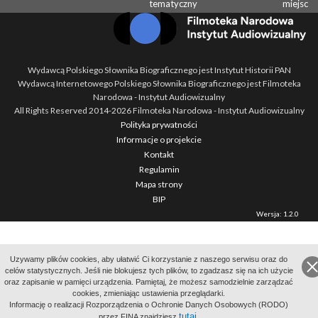
tematyczny
miejsc
Wydawcą Polskiego Słownika Biograficznego jest Instytut Historii PAN
Wydawcą Internetowego Polskiego Słownika Biograficznego jest Filmoteka
Narodowa - Instytut Audiowizualny
All Rights Reserved 2014-
2026
Filmoteka Narodowa - Instytut Audiowizualny
Polityka prywatności
Informacje o projekcie
Kontakt
Regulamin
Mapa strony
BIP
Wersja: 1.2.0
Uzywamy plików cookies, aby ułatwić Ci korzystanie z naszego serwisu oraz do
celów statystycznych. Jeśli nie blokujesz tych plików, to zgadzasz się na ich użycie
oraz zapisanie w pamięci urządzenia. Pamiętaj, że możesz samodzielnie zarządzać
cookies, zmieniając ustawienia przeglądarki.
Informację o realizacji Rozporządzenia o Ochronie Danych Osobowych (RODO)
tutaj
przez FINA znajdziesz
.