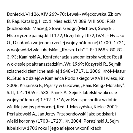
Boniecki, VI 126, XIV 269–70; Lewak–Więckowska, Zbiory
B. Rap. Katalog, II cz. 1; Niesiecki, VI 388, VIII 600; PSB
(Suchodolski Maciej); Słown. Geogr. (Michów); Święcki,
Historyczne pamiątki, II 172; Urzędnicy, III/2, IV/4; – Hyczko
G., Działania wojenne trzeciej wojny północnej (1700–1721)
w województwie lubelskim, „Roczn. Lub.” T. 8: 1968 s. 80, 82–
3, 93; Kamiński A., Konfederacja sandomierska wobec Rosji
w okresie poaltransztadzkim, Wr. 1969; Kozyrski R., Sejmik
szlachecki ziemi chełmskiej 1648–1717, L. 2006; Król-Mazur
R., Studia z dziejów Kamieńca Podolskiego w XVIII wieku, Kr.
2008; Krupiński F., Pijarzy w Łukowie, „Pam. Relig.-Moralny”,
S. II, T. 4: 1859 s. 533; Panek A., Sejmik lubelski w okresie
wojny północnej 1702–1716, w: Rzeczpospolita w dobie
wielkiej wojny północnej, Red. J. Muszyńska, Kielce 2001;
Perłakowski A., Jan Jerzy Przebendowski jako podskarbi
wielki koronny (1703–1729). Kr. 2004; Poraziński J., Sejm
lubelski w 1703 roku i jego miejsce w konfliktach