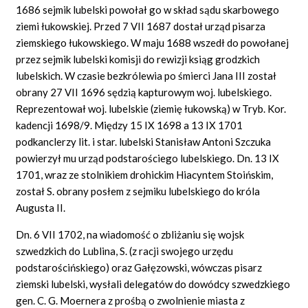
1686 sejmik lubelski powołał go w skład sądu skarbowego
ziemi łukowskiej. Przed 7 VII 1687 dostał urząd pisarza
ziemskiego łukowskiego. W maju 1688 wszedł do powołanej
przez sejmik lubelski komisji do rewizji ksiąg grodzkich
lubelskich. W czasie bezkrólewia po śmierci Jana III został
obrany 27 VII 1696 sędzią kapturowym woj. lubelskiego.
Reprezentował woj. lubelskie (ziemię łukowską) w Tryb. Kor.
kadencji 1698/9. Między 15 IX 1698 a 13 IX 1701
podkanclerzy lit. i star. lubelski Stanisław Antoni Szczuka
powierzył mu urząd podstarościego lubelskiego. Dn. 13 IX
1701, wraz ze stolnikiem drohickim Hiacyntem Stoińskim,
został S. obrany posłem z sejmiku lubelskiego do króla
Augusta II.
Dn. 6 VII 1702, na wiadomość o zbliżaniu się wojsk
szwedzkich do Lublina, S. (z racji swojego urzędu
podstarościńskiego) oraz Gałęzowski, wówczas pisarz
ziemski lubelski, wysłali delegatów do dowódcy szwedzkiego
gen. C. G. Moernera z prośbą o zwolnienie miasta z