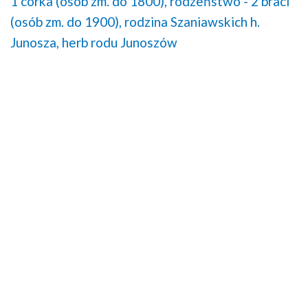
1 córka (osób zm. do 1800),
rodzeństwo - 2 braci
(osób zm. do 1900),
rodzina Szaniawskich h.
Junosza,
herb rodu Junoszów