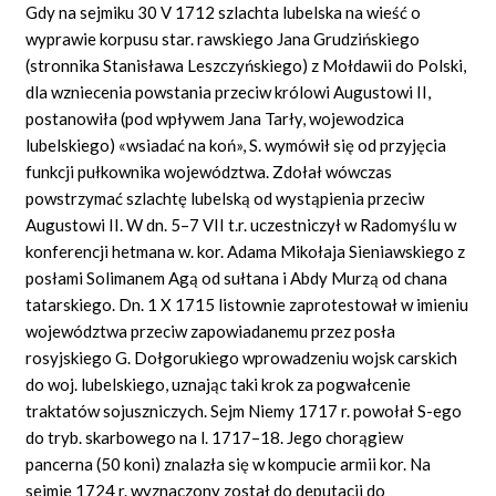
Gdy na sejmiku 30 V 1712 szlachta lubelska na wieść o
wyprawie korpusu star. rawskiego Jana Grudzińskiego
(stronnika Stanisława Leszczyńskiego) z Mołdawii do Polski,
dla wzniecenia powstania przeciw królowi Augustowi II,
postanowiła (pod wpływem Jana Tarły, wojewodzica
lubelskiego) «wsiadać na koń», S. wymówił się od przyjęcia
funkcji pułkownika województwa. Zdołał wówczas
powstrzymać szlachtę lubelską od wystąpienia przeciw
Augustowi II. W dn. 5–7 VII t.r. uczestniczył w Radomyślu w
konferencji hetmana w. kor. Adama Mikołaja Sieniawskiego z
posłami Solimanem Agą od sułtana i Abdy Murzą od chana
tatarskiego. Dn. 1 X 1715 listownie zaprotestował w imieniu
województwa przeciw zapowiadanemu przez posła
rosyjskiego G. Dołgorukiego wprowadzeniu wojsk carskich
do woj. lubelskiego, uznając taki krok za pogwałcenie
traktatów sojuszniczych. Sejm Niemy 1717 r. powołał S-ego
do tryb. skarbowego na l. 1717–18. Jego chorągiew
pancerna (50 koni) znalazła się w kompucie armii kor. Na
sejmie 1724 r. wyznaczony został do deputacji do