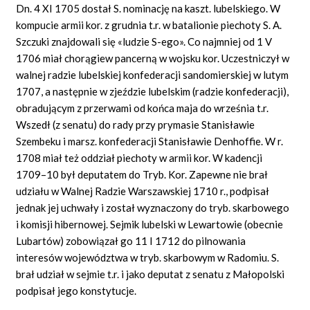
Dn. 4 XI 1705 dostał S. nominację na kaszt. lubelskiego. W
kompucie armii kor. z grudnia t.r. w batalionie piechoty S. A.
Szczuki znajdowali się «ludzie S-ego». Co najmniej od 1 V
1706 miał chorągiew pancerną w wojsku kor. Uczestniczył w
walnej radzie lubelskiej konfederacji sandomierskiej w lutym
1707, a następnie w zjeździe lubelskim (radzie konfederacji),
obradującym z przerwami od końca maja do września t.r.
Wszedł (z senatu) do rady przy prymasie Stanisławie
Szembeku i marsz. konfederacji Stanisławie Denhoffie. W r.
1708 miał też oddział piechoty w armii kor. W kadencji
1709–10 był deputatem do Tryb. Kor. Zapewne nie brał
udziału w Walnej Radzie Warszawskiej 1710 r., podpisał
jednak jej uchwały i został wyznaczony do tryb. skarbowego
i komisji hibernowej. Sejmik lubelski w Lewartowie (obecnie
Lubartów) zobowiązał go 11 I 1712 do pilnowania
interesów województwa w tryb. skarbowym w Radomiu. S.
brał udział w sejmie t.r. i jako deputat z senatu z Małopolski
podpisał jego konstytucje.