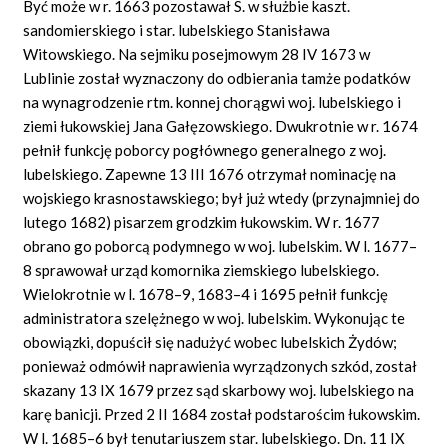
Być może w r. 1663 pozostawał S. w służbie kaszt.
sandomierskiego i star. lubelskiego Stanisława
Witowskiego. Na sejmiku posejmowym 28 IV 1673 w
Lublinie został wyznaczony do odbierania tamże podatków
na wynagrodzenie rtm. konnej chorągwi woj. lubelskiego i
ziemi łukowskiej Jana Gałęzowskiego. Dwukrotnie w r. 1674
pełnił funkcję poborcy pogłównego generalnego z woj.
lubelskiego. Zapewne 13 III 1676 otrzymał nominację na
wojskiego krasnostawskiego; był już wtedy (przynajmniej do
lutego 1682) pisarzem grodzkim łukowskim. W r. 1677
obrano go poborcą podymnego w woj. lubelskim. W l. 1677–
8 sprawował urząd komornika ziemskiego lubelskiego.
Wielokrotnie w l. 1678–9, 1683–4 i 1695 pełnił funkcję
administratora szelężnego w woj. lubelskim. Wykonując te
obowiązki, dopuścił się nadużyć wobec lubelskich Żydów;
ponieważ odmówił naprawienia wyrządzonych szkód, został
skazany 13 IX 1679 przez sąd skarbowy woj. lubelskiego na
karę banicji. Przed 2 II 1684 został podstarościm łukowskim.
W l. 1685–6 był tenutariuszem star. lubelskiego. Dn. 11 IX