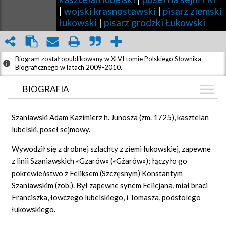
|
wojski krasnostawski
|
pisarz ziemski
łukowski
|
pisarz grodzki Łukowski
Biogram został opublikowany w XLVI tomie Polskiego Słownika
Biograficznego w latach 2009-2010.
BIOGRAFIA
BIOGRAFIA
Szaniawski Adam Kazimierz h. Junosza (zm. 1725), kasztelan
ZDJĘCIA
lubelski, poseł sejmowy.
(1)
GRAF POWIĄZAŃ
Wywodził się z drobnej szlachty z ziemi łukowskiej, zapewne
z linii Szaniawskich «Gzarów» («Gżarów»); łączyło go
DYSKUSJA
pokrewieństwo z Feliksem (Szczęsnym) Konstantym
Mapa
Szaniawskim (zob.). Był zapewne synem Felicjana, miał braci
Franciszka, łowczego lubelskiego, i Tomasza, podstolego
łukowskiego.