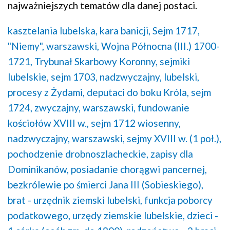
najważniejszych tematów dla danej postaci.
kasztelania lubelska,
kara banicji,
Sejm 1717,
"Niemy", warszawski,
Wojna Północna (III.) 1700-
1721,
Trybunał Skarbowy Koronny,
sejmiki
lubelskie,
sejm 1703, nadzwyczajny, lubelski,
procesy z Żydami,
deputaci do boku Króla,
sejm
1724, zwyczajny, warszawski,
fundowanie
kościołów XVIII w.,
sejm 1712 wiosenny,
nadzwyczajny, warszawski,
sejmy XVIII w. (1 poł.),
pochodzenie drobnoszlacheckie,
zapisy dla
Dominikanów,
posiadanie chorągwi pancernej,
bezkrólewie po śmierci Jana III (Sobieskiego),
brat - urzędnik ziemski lubelski,
funkcja poborcy
podatkowego,
urzędy ziemskie lubelskie,
dzieci -