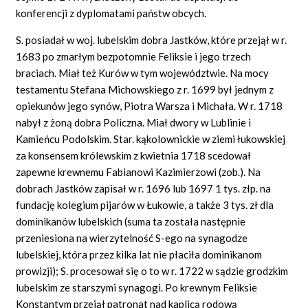
konferencji z dyplomatami państw obcych.
S. posiadał w woj. lubelskim dobra Jastków, które przejął w r.
1683 po zmarłym bezpotomnie Feliksie i jego trzech
braciach. Miał też Kurów w tym województwie. Na mocy
testamentu Stefana Michowskiego z r. 1699 był jednym z
opiekunów jego synów, Piotra Warsza i Michała. W r. 1718
nabył z żoną dobra Policzna. Miał dwory w Lublinie i
Kamieńcu Podolskim. Star. kąkolownickie w ziemi łukowskiej
za konsensem królewskim z kwietnia 1718 scedował
zapewne krewnemu Fabianowi Kazimierzowi (zob.). Na
dobrach Jastków zapisał w r. 1696 lub 1697 1 tys. złp. na
fundację kolegium pijarów w Łukowie, a także 3 tys. zł dla
dominikanów lubelskich (suma ta została następnie
przeniesiona na wierzytelność S-ego na synagodze
lubelskiej, która przez kilka lat nie płaciła dominikanom
prowizji); S. procesował się o to w r. 1722 w sądzie grodzkim
lubelskim ze starszymi synagogi. Po krewnym Feliksie
Konstantym przejął patronat nad kaplicą rodową