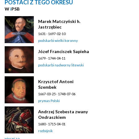
POSTACI Z TEGO OKRESU
W
i
PSB
Marek Matczyński h.
Jastrzębiec
1631 - 1697-02-10
podskarbi wielki koronny
Józef Franciszek Sapieha
1679 - 1744-04-11
podskarbi nadworny litewski
Krzysztof Antoni
Szembek
1667-03-25 - 1748-07-06
prymas Polski
Andrzej Szebesta zwany
Ondraszkiem
1680 - 1715-04-01
rozbójnik
więcej