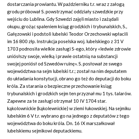
dostarczania prowiantu. W październiku t.r. wraz z załogą
grodu próbował S. powstrzymać oddziały szwedzkie przy
wejściu do Lublina. Gdy Szwedzi zajęli miasto i zażądali
okupu, grożąc spaleniem ksiąg grodzkich i trybunalskich, S.,
Gałęzowski i podstoli lubelski Teodor Orzechowski wpłacili
im 16 800 złp. Instrukcja poselska woj. lubelskiego z 31 V
1703 podnosiła wielkie zasługi S-ego, który «ledwie zdrowie
uniósłszy swoje, wielką i prawie ostatnią na substancji
swojej poniósł od Szwedów ruinę». S. posłował ze swego
województwa na sejm lubelski t.r.; został na nim deputatem
do układania konstytucji, obrano go też do deputacji do boku
króla. Za starania o bezpieczne przechowanie ksiąg
trybunalskich i grodzkich sejm ten przyznał mu 1 tys. talarów.
Zapewne za te zasługi otrzymał 10 IV 1704 star.
kąkolownickie (kąkolewnickie) w ziemi łukowskiej. Na sejmiku
lubelskim 6 V t.r. wybrano go na jednego z deputatów z tego
województwa do boku króla. Dn. 16 IX marszałkował
lubelskiemu sejmikowi deputackiemu.