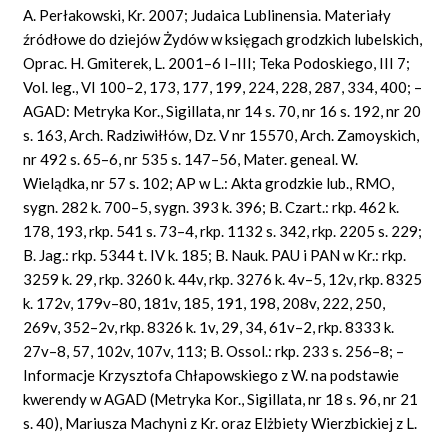
A. Perłakowski, Kr. 2007; Judaica Lublinensia. Materiały
źródłowe do dziejów Żydów w księgach grodzkich lubelskich,
Oprac. H. Gmiterek, L. 2001–6 I–III; Teka Podoskiego, III 7;
Vol. leg., VI 100–2, 173, 177, 199, 224, 228, 287, 334, 400; –
AGAD: Metryka Kor., Sigillata, nr 14 s. 70, nr 16 s. 192, nr 20
s. 163, Arch. Radziwiłłów, Dz. V nr 15570, Arch. Zamoyskich,
nr 492 s. 65–6, nr 535 s. 147–56, Mater. geneal. W.
Wielądka, nr 57 s. 102; AP w L.: Akta grodzkie lub., RMO,
sygn. 282 k. 700–5, sygn. 393 k. 396; B. Czart.: rkp. 462 k.
178, 193, rkp. 541 s. 73–4, rkp. 1132 s. 342, rkp. 2205 s. 229;
B. Jag.: rkp. 5344 t. IV k. 185; B. Nauk. PAU i PAN w Kr.: rkp.
3259 k. 29, rkp. 3260 k. 44v, rkp. 3276 k. 4v–5, 12v, rkp. 8325
k. 172v, 179v–80, 181v, 185, 191, 198, 208v, 222, 250,
269v, 352–2v, rkp. 8326 k. 1v, 29, 34, 61v–2, rkp. 8333 k.
27v–8, 57, 102v, 107v, 113; B. Ossol.: rkp. 233 s. 256–8; –
Informacje Krzysztofa Chłapowskiego z W. na podstawie
kwerendy w AGAD (Metryka Kor., Sigillata, nr 18 s. 96, nr 21
s. 40), Mariusza Machyni z Kr. oraz Elżbiety Wierzbickiej z L.