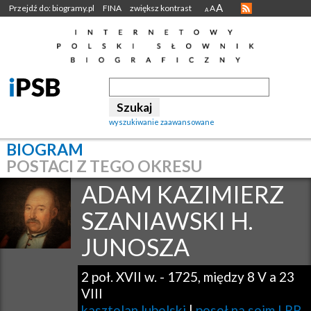
A
Przejdź do: biogramy.pl
FINA
zwiększ kontrast
A
A
wyszukiwanie zaawansowane
BIOGRAM
POSTACI Z TEGO OKRESU
ADAM KAZIMIERZ
SZANIAWSKI H.
JUNOSZA
2 poł. XVII w.
-
1725, między 8 V a 23
VIII
kasztelan lubelski
|
poseł na sejm I RP