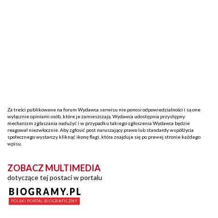
Za treści publikowane na forum Wydawca serwisu nie ponosi odpowiedzialności i są one
wyłącznie opiniami osób, które je zamieszczają. Wydawca udostępnia przystępny
mechanizm zgłaszania nadużyć i w przypadku takiego zgłoszenia Wydawca będzie
reagował niezwłocznie. Aby zgłosić post naruszający prawo lub standardy współżycia
społecznego wystarczy kliknąć ikonę flagi, która znajduje się po prawej stronie każdego
wpisu.
ZOBACZ MULTIMEDIA
dotyczące tej postaci w portalu