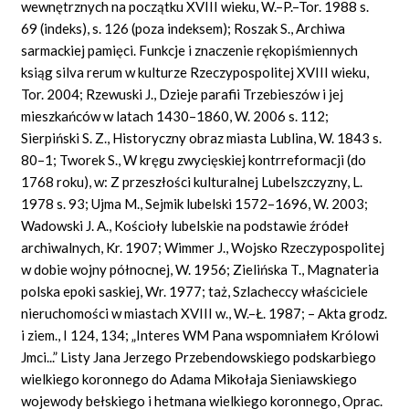
wewnętrznych na początku XVIII wieku, W.–P.–Tor. 1988 s.
69 (indeks), s. 126 (poza indeksem); Roszak S., Archiwa
sarmackiej pamięci. Funkcje i znaczenie rękopiśmiennych
ksiąg silva rerum w kulturze Rzeczypospolitej XVIII wieku,
Tor. 2004; Rzewuski J., Dzieje parafii Trzebieszów i jej
mieszkańców w latach 1430–1860, W. 2006 s. 112;
Sierpiński S. Z., Historyczny obraz miasta Lublina, W. 1843 s.
80–1; Tworek S., W kręgu zwycięskiej kontrreformacji (do
1768 roku), w: Z przeszłości kulturalnej Lubelszczyzny, L.
1978 s. 93; Ujma M., Sejmik lubelski 1572–1696, W. 2003;
Wadowski J. A., Kościoły lubelskie na podstawie źródeł
archiwalnych, Kr. 1907; Wimmer J., Wojsko Rzeczypospolitej
w dobie wojny północnej, W. 1956; Zielińska T., Magnateria
polska epoki saskiej, Wr. 1977; taż, Szlacheccy właściciele
nieruchomości w miastach XVIII w., W.–Ł. 1987; – Akta grodz.
i ziem., I 124, 134; „Interes WM Pana wspomniałem Królowi
Jmci...” Listy Jana Jerzego Przebendowskiego podskarbiego
wielkiego koronnego do Adama Mikołaja Sieniawskiego
wojewody bełskiego i hetmana wielkiego koronnego, Oprac.