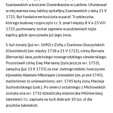
Szaniawskich w kościele Dominikanów w Lublinie. Ufundował
w niej marmurową tablicę epitafijną Szaniawskich z datą 21 V
1721. Był fundatorem kościoła w paraf. Trzebieszów,
którego budowę rozpoczęto t.r. S. zmarł między 8 V a 23 VIII
1725, pochowany został zapewne w podziemiach tejże
kaplicy, gdzie spoczywała już jego żona.
S. był żonaty (już w r. 1690) z Zofią z Duninów Głuszyńskich
(Głusińskich) (zm. między 1718 a 21 V 1721), córką Bernata
(Bernarda) Jana, podstolego nowogrodzkiego siewierskiego.
Pozostawił córkę Ewę Mariannę (żyła jeszcze w r. 1753),
zamężną (już 23 X 1725) za star. zwinogrodzkim, łowczycem
kijowskim Adamem Mikołajem Liniewskim (zm. przed 1745),
małżeństwo to unieważniono; od r. 1745 byłą żoną Macieja
Suchodolskiego (zob.). Po śmierci ostatniego z Michowskich
została ona w r. 1732 dziedziczką miasteczka Michów (woj.
lubelskie) i t.r. zapisała na tych dobrach 10 tys. zł dla
jezuitów lubelskich.