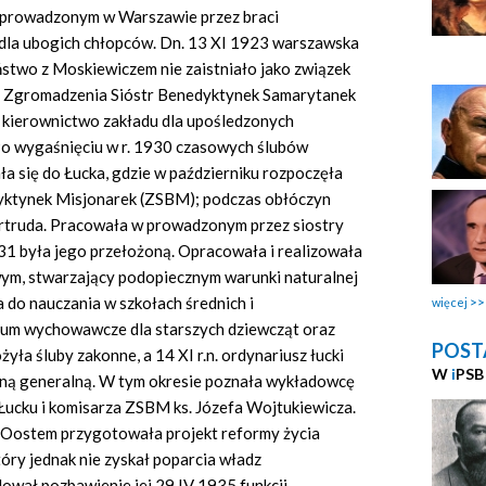
 prowadzonym w Warszawie przez braci
dla ubogich chłopców. Dn. 13 XI 1923 warszawska
eństwo z Moskiewiczem nie zaistniało jako związek
do Zgromadzenia Sióstr Benedyktynek Samarytanek
 kierownictwo zakładu dla upośledzonych
Po wygaśnięciu w r. 1930 czasowych ślubów
a się do Łucka, gdzie w październiku rozpoczęła
yktynek Misjonarek (ZSBM); podczas obłóczyn
ertruda. Pracowała w prowadzonym przez siostry
931 była jego przełożoną. Opracowała i realizowała
m, stwarzający podopiecznym warunki naturalnej
 do nauczania w szkołach średnich i
więcej
ium wychowawcze dla starszych dziewcząt oraz
POST
yła śluby zakonne, a 14 XI r.n. ordynariusz łucki
W
i
PSB
oną generalną. W tym okresie poznała wykładowcę
cku i komisarza ZSBM ks. Józefa Wojtukiewicza.
Oostem przygotowała projekt reformy życia
óry jednak nie zyskał poparcia władz
wał pozbawienie jej 29 IV 1935 funkcji