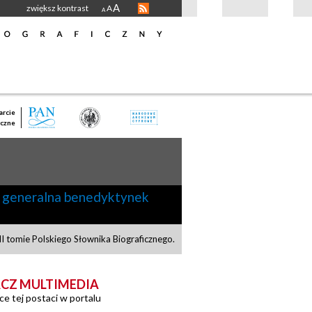
A
zwiększ kontrast
A
A
rcie
czne
 generalna benedyktynek
 tomie Polskiego Słownika Biograficznego.
CZ MULTIMEDIA
ce tej postaci w portalu