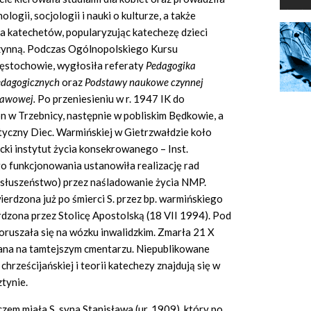
logii, socjologii i nauki o kulturze, a także
la katechetów, popularyzując katechezę dzieci
zynną. Podczas Ogólnopolskiego Kursu
ęstochowie, wygłosiła referaty
Pedagogika
pedagogicznych
oraz
Podstawy naukowe czynnej
tawowej.
Po przeniesieniu w r. 1947 IK do
n w Trzebnicy, następnie w pobliskim Będkowie, a
yczny Diec. Warmińskiej w Gietrzwałdzie koło
cki instytut życia konsekrowanego – Inst.
go funkcjonowania ustanowiła realizację rad
osłuszeństwo) przez naśladowanie życia NMP.
erdzona już po śmierci S. przez bp. warmińskiego
rdzona przez Stolicę Apostolską (18 VII 1994). Pod
poruszała się na wózku inwalidzkim. Zmarła 21 X
ana na tamtejszym cmentarzu. Niepublikowane
hrześcijańskiej i teorii katechezy znajdują się w
tynie.
m miała S. syna Stanisława (ur. 1909), który po