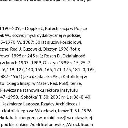
II 190–209; – Doppke J., Katechizacja w Polsce
k W., Rozwój myśli dydaktycznej w polskiej
95–1970, W. 1987; 50 lat służby kościołowi.
e, Red. J. Guzowski, Olsztyn 1996 (fot.);
Słowo” 1995 nr 245 s. 1; Rozen B., Działalność
a w latach 1937–1989, Olsztyn 1999 s. 15, 25–7,
8–9, 119, 127, 140, 159, 165, 171, 175, 181–3, 195,
1887–1961) jako działaczka Akcji Katolickiej w
tolickiego (mszp. w Mater. Red. PSB); tenże,
ukiewicza na stanowisku rektora Instytutu
7–1958, „Sobótka” T. 58: 2003 nr 1 s. 36–8, 40,
a Kazimierza Lagosza, Rządcy Archidiecezji
u Katolickiego we Wrocławiu, tamże T. 51: 1996
szkoła katechetyczna w archidiecezji wrocławskiej
pod kierunkiem Adeli Stefanowicz, „Wrocł. Studia