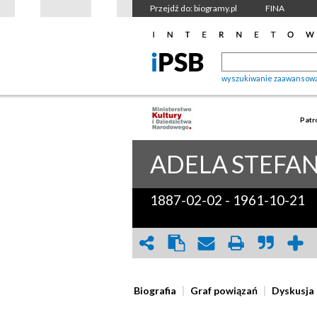
Przejdź do: biogramy.pl
FINA
wyszukiwanie zaawansow
Patr
ADELA
STEFA
1887-02-02
-
1961-10-21
Biografia
Graf powiązań
Dyskusja