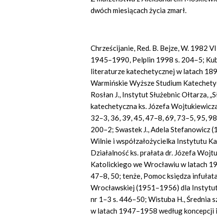
dwóch miesiącach życia zmarł.
Chrześcijanie, Red. B. Bejze, W. 1982 V
1945–1990, Pelplin 1998 s. 204–5; Kubi
literaturze katechetycznej w latach 18
Warmińskie Wyższe Studium Katechetyczn
Rosłan J., Instytut Służebnic Ołtarza, „
katechetyczna ks. Józefa Wojtukiewicz
32–3, 36, 39, 45, 47–8, 69, 73–5, 95, 9
200–2; Swastek J., Adela Stefanowicz (
Wilnie i współzałożycielka Instytutu Ka
Działalność ks. prałata dr. Józefa Wojt
Katolickiego we Wrocławiu w latach 194
47–8, 50; tenże, Pomoc księdza infułat
Wrocławskiej (1951–1956) dla Instytut
nr 1–3 s. 446–50; Wistuba H., Średnia 
w latach 1947–1958 według koncepcji i 