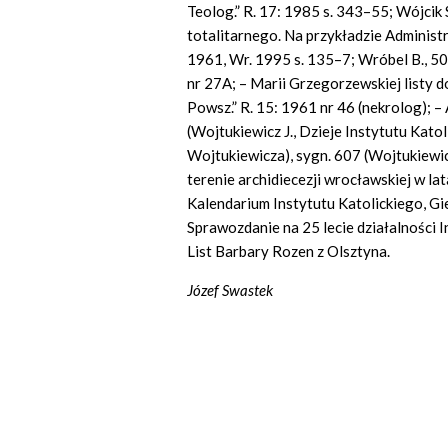
Teolog.” R. 17: 1985 s. 343–55; Wójcik
totalitarnego. Na przykładzie Administ
1961, Wr. 1995 s. 135–7; Wróbel B., 50 
nr 27A; – Marii Grzegorzewskiej listy do
Powsz.” R. 15: 1961 nr 46 (nekrolog); – 
(Wojtukiewicz J., Dzieje Instytutu Katol
Wojtukiewicza), sygn. 607 (Wojtukiewic
terenie archidiecezji wrocławskiej w la
Kalendarium Instytutu Katolickiego, Gie
Sprawozdanie na 25 lecie działalności I
List Barbary Rozen z Olsztyna.
Józef Swastek