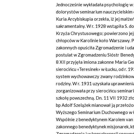
Jednocześnie wykładała psychologię w
dolorystów seminarium nauczycielskim 
Kuria Arcybiskupia orzekła, iż jej małż
sakramentalny. W r. 1928 wstąpiła S. 
Krzyża Chrystusowego; powierzono jej
chłopców w Karolinie koło Warszawy. 
zakonnych opuściła Zgromadzenie i udał
postulat w Zgromadzeniu Sióstr Bened
8 XII przyjęła imiona zakonne Maria G
sierocińcu «Teresinek» w Łucku, od r. 1
system wychowawczy zwany rodzinkowy
rodziny. W r. 1931 uzyskała uprawnienia
zorganizowała przy sierocińcu seminar
szkołę powszechną. Dn. 11 VII 1932 złoż
bp Adolf Szelążek mianował ją przełoż
Wyższego Seminarium Duchownego w Łu
Wspólnie z benedyktynem Karolem van 
zakonnego benedyktynek misjonarek, kt
Zgromadzenia i w konsekwencji spowodo