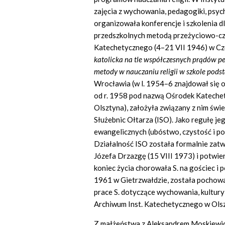
zajęcia z wychowania, pedagogiki, psycho
organizowała konferencje i szkolenia d
przedszkolnych metodą przeżyciowo-c
Katechetycznego (4–21 VII 1946) w Cz
katolicka na tle współczesnych prądów 
metody w nauczaniu religii w szkole pods
Wrocławia (w l. 1954–6 znajdował się o
od r. 1958 pod nazwą Ośrodek Katechet
Olsztyna), założyła związany z nim świe
Służebnic Ołtarza (ISO). Jako regułę je
ewangelicznych (ubóstwo, czystość i p
Działalność ISO została formalnie zatwi
Józefa Drzazgę (15 VIII 1973) i potwie
koniec życia chorowała S. na gościec i 
1961 w Gietrzwałdzie, została pochow
prace S. dotyczące wychowania, kultury c
Archiwum Inst. Katechetycznego w Olsz
Z małżeństwa z Aleksandrem Moskiewicze