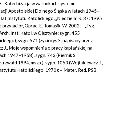
 S., Katechizacja w warunkach systemu
racji Apostolskiej Dolnego Śląska w latach 1945–
lat Instytutu Katolickiego, „Niedziela” R. 37: 1995
 przyjaciół, Oprac. E. Tomasik, W. 2002; – „Tyg.
Arch. Inst. Katol. w Olsztynie: sygn. 455
ickiego), sygn. 571 (życiorys S. napisany przez
z J., Moje wspomnienia o pracy kapłańskiej na
tach 1947–1958), sygn. 743 (Piernik S.,
trzwałd 1994, mszp.), sygn. 1053 (Wojtukiewicz J.,
nstytutu Katolickiego, 1970); – Mater. Red. PSB: