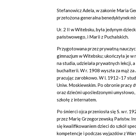
Stefanowicz Adela, w zakonie Maria Ge
przełożona generalna benedyktynek mi
Ur. 2 II w Witebsku, była jedynym dziec
państwowego, i Marii z Puchalskich.
Przygotowana przez prywatną nauczycie
gimnazjum w Witebsku; ukończyła je w 
na studia, udzielała prywatnych lekcji, 
buchalterii. W r. 1908 wyszła za mąż z
pracując zarobkowo. W l. 1912–17 studi
Uniw. Moskiewskim. Po obronie pracy d
oraz dziećmi upośledzonymi umysłowo, 
szkołę z internatem.
Po śmierci ojca przeniosła się S. w r. 1
przez Marię Grzegorzewską Państw. Ins
się kwalifikowaniem dzieci do szkół spe
kompetencje i podczas wyjazdów z Wars