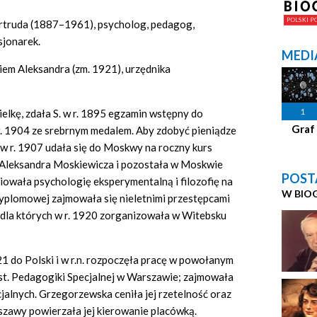
rtruda (1887–1961), psycholog, pedagog,
sjonarek.
MEDI
kiem Aleksandra (zm. 1921), urzędnika
1
lkę, zdała S. w r. 1895 egzamin wstępny do
Graf
r. 1904 ze srebrnym medalem. Aby zdobyć pieniądze
a w r. 1907 udała się do Moskwy na roczny kurs
a Aleksandra Moskiewicza i pozostała w Moskwie
POST
owała psychologię eksperymentalną i filozofię na
W BIO
yplomowej zajmowała się nieletnimi przestępcami
dla których w r. 1920 zorganizowała w Witebsku
921 do Polski i w r.n. rozpoczęła pracę w powołanym
t. Pedagogiki Specjalnej w Warszawie; zajmowała
cjalnych. Grzegorzewska ceniła jej rzetelność oraz
zawy powierzała jej kierowanie placówką.