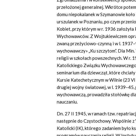
przełożonej generalnej. Wkrótce potem
domu niepokalanek w Szymanowie koło 
urszulanek w Poznaniu, po czym przenios
Kobiet, przy którym w r. 1936 założył
Wychowawców. Z Wojtukiewiczem opraco
zwaną przeżyciowo-czynną i w l. 1937
wychowawczy» „Ku szczytom”. Dla Min.
religii w szkołach powszechnych. W r.
Katolickiego Związku Wychowawczego 
seminarium dla dziewcząt, które chciały
Kursie Katechetycznym w Wilnie (23 VI 
drugiej wojny światowej, w l. 1939–45,
wychowawczą, prowadziła stołówkę dla 
nauczaniu.
Dn. 27 II 1945, w ramach tzw. repatriacj
następnie do Częstochowy. Wspólnie z W
Katolicki (IK), którego zadaniem było 
programów nauczania religii. W Instytu