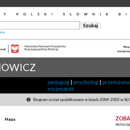
ane
Honorowy Patronat Prezydenta
Wspa
onat
Rzeczypospolitej Polskiej
merytory
NOWICZ
pedagog
|
psycholog
|
przełożona
misjonarek
Biogram został opublikowany w latach 2004-2005 w XLIII
ZOBA
Mapa
dotyczą