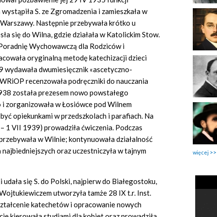
 wystąpiła S. ze Zgromadzenia i zamieszkała w
Warszawy. Następnie przebywała krótko u
ła się do Wilna, gdzie działała w Katolickim Stow.
a Poradnię Wychowawczą dla Rodziców i
wała oryginalną metodę katechizacji dzieci
–9 wydawała dwumiesięcznik «ascetyczno-
 WRiOP recenzowała podręczniki do nauczania
 1938 została prezesem nowo powstałego
i zorganizowała w Łosiówce pod Wilnem
 być opiekunkami w przedszkolach i parafiach. Na
– 1 VII 1939) prowadziła ćwiczenia. Podczas
 przebywała w Wilnie; kontynuowała działalność
najbiedniejszych oraz uczestniczyła w tajnym
więcej
i udała się S. do Polski, najpierw do Białegostoku,
ojtukiewiczem utworzyła tamże 28 IX t.r. Inst.
kształcenie katechetów i opracowanie nowych
cie kierowała studiami dla kobiet oraz prowadziła