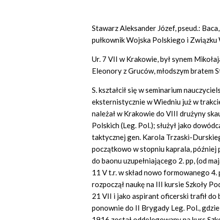
Stawarz Aleksander Józef, pseud.: Baca
pułkownik Wojska Polskiego i Związku 
Ur. 7 VII w Krakowie, był synem Mikołaja
Eleonory z Gruców, młodszym bratem S
S. kształcił się w seminarium nauczycie
eksternistycznie w Wiedniu już w trakc
należał w Krakowie do VIII drużyny ska
Polskich (Leg. Pol.); służył jako dowódca
taktycznej gen. Karola Trzaski-Durskiego
początkowo w stopniu kaprala, później 
do baonu uzupełniającego 2. pp, (od maj
11 V t.r. w skład nowo formowanego 4. p
rozpoczął naukę na III kursie Szkoły P
21 VII i jako aspirant oficerski trafił d
ponownie do II Brygady Leg. Pol., gdzie 
1916 został oddelegowany na kurs Szko