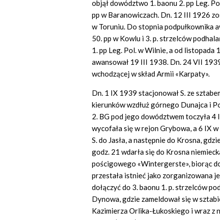
objął dowództwo 1. baonu 2. pp Leg. Po
pp w Baranowiczach. Dn. 12 III 1926 z
w Toruniu. Do stopnia podpułkownika a
50. pp w Kowlu i 3. p. strzelców podhal
1. pp Leg. Pol. w Wilnie, a od listopa
awansował 19 III 1938. Dn. 24 VII 193
wchodzącej w skład Armii «Karpaty».
Dn. 1 IX 1939 stacjonował S. ze sztab
kierunków wzdłuż górnego Dunajca i Po
2. BG pod jego dowództwem toczyła 4 IX 
wycofała się w rejon Grybowa, a 6 IX w r
S. do Jasła, a następnie do Krosna, gdz
godz. 21 wdarła się do Krosna niemie
pościgowego «Wintergerste», biorąc do 
przestała istnieć jako zorganizowana je
dołączyć do 3. baonu 1. p. strzelców po
Dynowa, gdzie zameldował się w sztab
Kazimierza Orlika-Łukoskiego i wraz z n