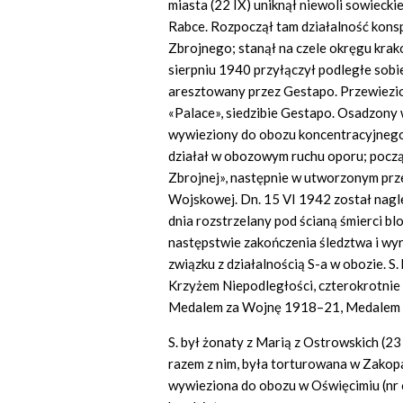
miasta (22 IX) uniknął niewoli sowieckie
Rabce. Rozpoczął tam działalność konsp
Zbrojnego; stanął na czele okręgu kra
sierpniu 1940 przyłączył podległe sobi
aresztowany przez Gestapo. Przewiezi
«Palace», siedzibie Gestapo. Osadzony w
wywieziony do obozu koncentracyjnego 
działał w obozowym ruchu oporu; pocz
Zbrojnej», następnie w utworzonym prz
Wojskowej. Dn. 15 VI 1942 został nag
dnia rozstrzelany pod ścianą śmierci bl
następstwie zakończenia śledztwa i wyr
związku z działalnością S-a w obozie. S. 
Krzyżem Niepodległości, czterokrotni
Medalem za Wojnę 1918–21, Medalem D
S. był żonaty z Marią z Ostrowskich (2
razem z nim, była torturowana w Zakop
wywieziona do obozu w Oświęcimiu (nr