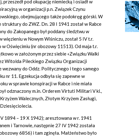
j, przeszedł pod okupację niemiecką i osiadł w
iracyjną w organizacji p.n. Związek Czynu
kowskiego, obejmującego także podokręg górski. W
e struktury do ZWZ. Dn. 28 I 1941 został w Rabce
ony do Zakopanego był poddany śledztwu w
 więzieniu w Nowym Wiśniczu, został 5 IV t.r.
w Oświęcimiu (nr obozowy 11513). Od maja t.r.
ątkowo w założonym przez siebie «Związku Walki
ez Witolda Pileckiego Związku Organizacji
le wezwany do Oddz. Politycznego i tego samego
oku nr 11. Egzekucja odbyła się zapewne w
oku w sprawie konspiracji w Rabce i nie miała
był odznaczony m.in. Orderem Virtuti Militari V kl.,
e Krzyżem Walecznych, Złotym Krzyżem Zasługi,
ziesięciolecia.
3 V 1894 – 19 X 1942); aresztowana w r. 1941
anem i Tarnowie, następnie 27 IV 1942 została
 obozowy 6856) i tam zginęła. Małżeństwo było