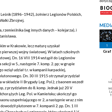
dotyczą
, Leśnik (1896–1942), żołnierz Legionów Polskich,
Walki Zbrojnej.
MEDI
, rzemieślnika (wg innych danych – kolejarza), i
tanisława.
1
lskim w Krakowie, lecz maturę uzyskał
Graf
ie pierwszej wojny światowej. W latach szkolnych
utowej. Dn. 16 VIII 1914 wstąpił do Legionów
 sekcji w 5., następnie 7. komp. 2. pp; w grupie
 wziął udział t.r. w kampanii karpackiej,
plutonowego. Dn. 30 III 1915 otrzymał przydział
a w składzie II Brygady Leg. Pol.); z baonem wszedł
p, z przydziałem do 8. komp. Jednak już 20 V
odchorążych Leg. Pol. w Kamieńsku; ukończył go
o baonu uzupełniającego nr 2, a następnie wraz z nim
dowodził plutonem w 7. kompanii 2. pp. Dn. 1 III
ły Chorążych w Legionowie, który ukończył 1 V