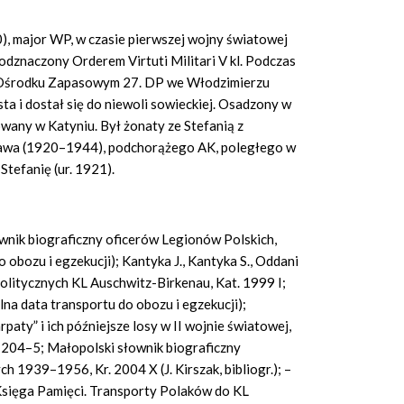
), major WP, w czasie pierwszej wojny światowej
ł odznaczony Orderem Virtuti Militari V kl. Podczas
w Ośrodku Zapasowym 27. DP we Włodzimierzu
ta i dostał się do niewoli sowieckiej. Osadzony w
wany w Katyniu. Był żonaty ze Stefanią z
sława (1920–1944), podchorążego AK, poległego w
Stefanię (ur. 1921).
ownik biograficzny oficerów Legionów Polskich,
 obozu i egzekucji); Kantyka J., Kantyka S., Oddani
politycznych KL Auschwitz-Birkenau, Kat. 1999 I;
ylna data transportu do obozu i egzekucji);
rpaty” i ich późniejsze losy w II wojnie światowej,
 204–5; Małopolski słownik biograficzny
 1939–1956, Kr. 2004 X (J. Kirszak, bibliogr.); –
 Księga Pamięci. Transporty Polaków do KL