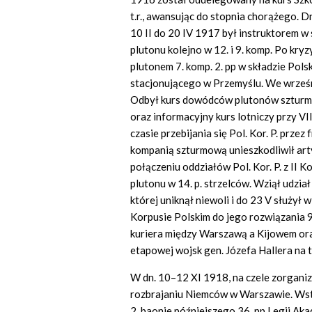
t.r., awansując do stopnia chorążego. D
10 II do 20 IV 1917 był instruktorem w 
plutonu kolejno w 12. i 9. komp. Po kry
plutonem 7. komp. 2. pp w składzie Pols
stacjonującego w Przemyślu. We wrześn
Odbył kurs dowódców plutonów szturmow
oraz informacyjny kurs lotniczy przy VII
czasie przebijania się Pol. Kor. P. prze
kompanią szturmową unieszkodliwił arty
połączeniu oddziałów Pol. Kor. P. z II
plutonu w 14. p. strzelców. Wziął udział
której uniknął niewoli i do 23 V służył 
Korpusie Polskim do jego rozwiązania 9–
kuriera między Warszawą a Kijowem ora
etapowej wojsk gen. Józefa Hallera na t
W dn. 10–12 XI 1918, na czele zorganiz
rozbrajaniu Niemców w Warszawie. Wstą
2. baonie późniejszego 36. pp Legii Aka