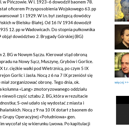
l. w Pińczowie. W l. 1923–6 dowodził baonem 78.
ostał oficerem Przysposobienia Wojskowego 63. pp
wansował 1 I 1929. W l.n. był zastępcą dowódcy
ańskich w Bielsku-Białej. Od 16 IV 1934 dowodził
da 1935 12. pp w Wadowicach. Do stopnia pułkownika
9 objął dowództwo 2. Brygady Górskiej (BG)
em 2. BG w Nowym Sączu. Kierował stąd obroną
pradu na Nowy Sącz, Muszynę, Grybów i Gorlice.
t.r. ciężkie walki pod Wietrznicą, po czym 5 IX
ejon Gorlic i Jasła. Nocą z 6 na 7 IX przeniósł się
ie miał zorganizować obronę. Tego dnia, ok.
więcej
cka kolumna «Lang» zmotoryzowanego oddziału
niewoli część sztabu 2. BG, która w rezultacie
dnostka; S-owi udało się wydostać z miasta i
dhalańskich. Nocą z 9 na 10 IX dotarł z baonem do
ie Grupy Operacyjnej «Południowa» gen.
im wycofał się w kierunku Lwowa. Po kapitulacji