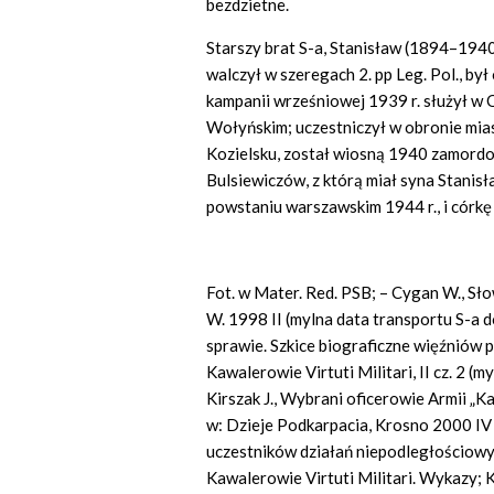
bezdzietne.
Starszy brat S-a, Stanisław (1894–1940
walczył w szeregach 2. pp Leg. Pol., by
kampanii wrześniowej 1939 r. służył 
Wołyńskim; uczestniczył w obronie mias
Kozielsku, został wiosną 1940 zamordo
Bulsiewiczów, z którą miał syna Stani
powstaniu warszawskim 1944 r., i córkę 
Fot. w Mater. Red. PSB; – Cygan W., Sł
W. 1998 II (mylna data transportu S-a do
sprawie. Szkice biograficzne więźniów 
Kawalerowie Virtuti Militari, II cz. 2 (m
Kirszak J., Wybrani oficerowie Armii „Ka
w: Dzieje Podkarpacia, Krosno 2000 IV
uczestników działań niepodległościowych
Kawalerowie Virtuti Militari. Wykazy;