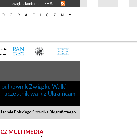
A
zwiększ kontrast
A
A
rcie
czne
|
pułkownik Związku Walki
|
uczestnik walk z Ukraińcami
 tomie Polskiego Słownika Biograficznego.
CZ MULTIMEDIA