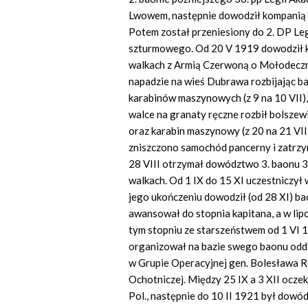
Lwowem, następnie dowodził kompanią w
Potem został przeniesiony do 2. DP Leg
szturmowego. Od 20 V 1919 dowodził ko
walkach z Armią Czerwoną o Mołodeczno,
napadzie na wieś Dubrawa rozbijając bao
karabinów maszynowych (z 9 na 10 VII),
walce na granaty ręczne rozbił bolszew
oraz karabin maszynowy (z 20 na 21 VII)
zniszczono samochód pancerny i zatrzy
28 VIII otrzymał dowództwo 3. baonu 3. 
walkach. Od 1 IX do 15 XI uczestnicz
jego ukończeniu dowodził (od 28 XI) ba
awansował do stopnia kapitana, a w li
tym stopniu ze starszeństwem od 1 VI 
organizował na bazie swego baonu oddzi
w Grupie Operacyjnej gen. Bolesława Ro
Ochotniczej. Między 25 IX a 3 XII ocze
Pol., następnie do 10 II 1921 był dowód