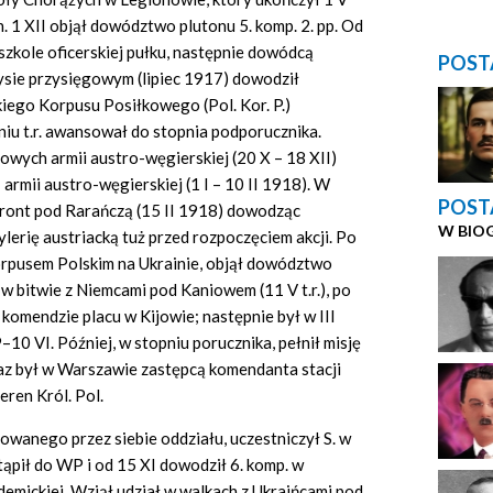
n. 1 XII objął dowództwo plutonu 5. komp. 2. pp. Od
szkole oficerskiej pułku, następnie dowódcą
POST
zysie przysięgowym (lipiec 1917) dowodził
kiego Korpusu Posiłkowego (Pol. Kor. P.)
iu t.r. awansował do stopnia podporucznika.
ych armii austro-węgierskiej (20 X – 18 XII)
 armii austro-węgierskiej (1 I – 10 II 1918). W
POST
z front pod Rarańczą (15 II 1918) dowodząc
W BIO
lerię austriacką tuż przed rozpoczęciem akcji. Po
 Korpusem Polskim na Ukrainie, objął dowództwo
 w bitwie z Niemcami pod Kaniowem (11 V t.r.), po
w komendzie placu w Kijowie; następnie był w III
10 VI. Później, w stopniu porucznika, pełnił misję
z był w Warszawie zastępcą komendanta stacji
eren Król. Pol.
owanego przez siebie oddziału, uczestniczył S. w
pił do WP i od 15 XI dowodził 6. komp. w
demickiej. Wziął udział w walkach z Ukraińcami pod