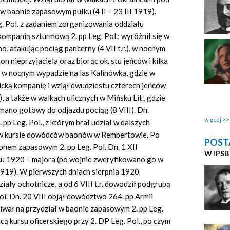
 baonie zapasowym pułku (4 II – 23 III 1919).
. Pol. z zadaniem zorganizowania oddziału
mpanią szturmową 2. pp Leg. Pol.; wyróżnił się w
 atakując pociąg pancerny (4 VII t.r.), w nocnym
n nieprzyjaciela oraz biorąc ok. stu jeńców i kilka
 w nocnym wypadzie na las Kalinówka, gdzie w
icką kompanię i wziął dwudziestu czterech jeńców
, a także w walkach ulicznych w Mińsku Lit., gdzie
mano gotowy do odjazdu pociąg (8 VIII). Dn.
więcej
pp Leg. Pol., z którym brał udział w dalszych
ył w kursie dowódców baonów w Rembertowie. Po
POST
onem zapasowym 2. pp Leg. Pol. Dn. 1 XII
W
i
PSB
pcu 1920 – majora (po wojnie zweryfikowano go w
1919). W pierwszych dniach sierpnia 1920
ały ochotnicze, a od 6 VIII t.r. dowodził podgrupą
i. Dn. 20 VIII objął dowództwo 264. pp Armii
kiwał na przydział w baonie zapasowym 2. pp Leg.
cą kursu oficerskiego przy 2. DP Leg. Pol., po czym