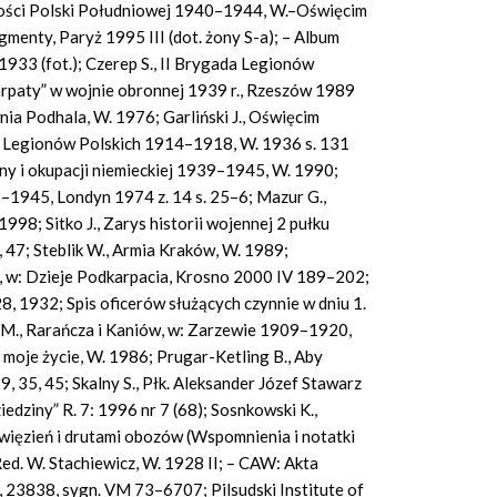
wości Polski Południowej 1940–1944, W.–Oświęcim
menty, Paryż 1995 III (dot. żony S-a); – Album
 1933 (fot.); Czerep S., II Brygada Legionów
Karpaty” w wojnie obronnej 1939 r., Rzeszów 1989
ownia Podhala, W. 1976; Garliński J., Oświęcim
a Legionów Polskich 1914–1918, W. 1936 s. 131
ojny i okupacji niemieckiej 1939–1945, W. 1990;
–1945, Londyn 1974 z. 14 s. 25–6; Mazur G.,
998; Sitko J., Zarys historii wojennej 2 pułku
 47; Steblik W., Armia Kraków, W. 1989;
, w: Dzieje Podkarpacia, Krosno 2000 IV 189–202;
8, 1932; Spis oficerów służących czynnie w dniu 1.
z M., Rarańcza i Kaniów, w: Zarzewie 1909–1920,
 moje życie, W. 1986; Prugar-Ketling B., Aby
, 35, 45; Skalny S., Płk. Aleksander Józef Stawarz
edziny” R. 7: 1996 nr 7 (68); Sosnkowski K.,
więzień i drutami obozów (Wspomnienia i notatki
d. W. Stachiewicz, W. 1928 II; – CAW: Akta
 23838, sygn. VM 73–6707; Pilsudski Institute of