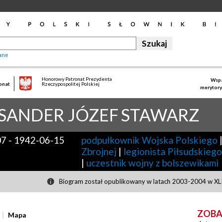
ane
Honorowy Patronat Prezydenta
Wspa
onat
Rzeczypospolitej Polskiej
merytory
SANDER JÓZEF
STAWARZ
07
-
1942-06-15
podpułkownik Wojska Polskiego
Zbrojnej
|
legionista Piłsudskiego
|
uczestnik wojny z bolszewikami
Biogram został opublikowany w latach 2003-2004 w XLII
ZOBA
Mapa