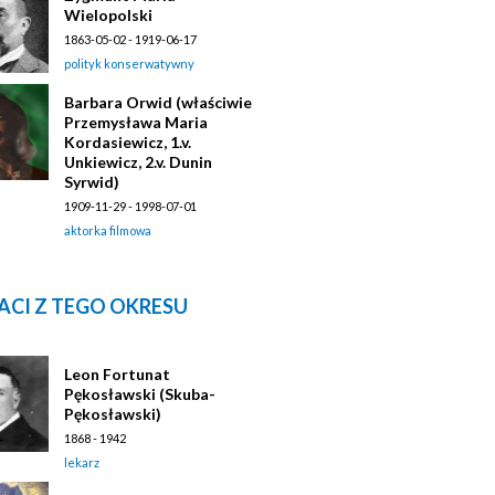
Wielopolski
1863-05-02 - 1919-06-17
polityk konserwatywny
Barbara Orwid (właściwie
Przemysława Maria
Kordasiewicz, 1.v.
Unkiewicz, 2.v. Dunin
Syrwid)
1909-11-29 - 1998-07-01
aktorka filmowa
ACI Z TEGO OKRESU
Leon Fortunat
Pękosławski (Skuba-
Pękosławski)
1868 - 1942
lekarz