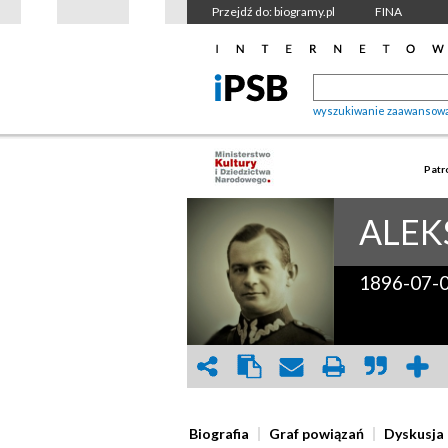
Przejdź do: biogramy.pl
FINA
wyszukiwanie zaawansow
Patr
ALEK
1896-07-
Biografia
Graf powiązań
Dyskusja