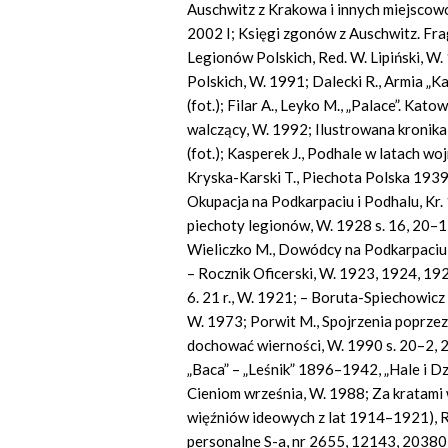
Auschwitz z Krakowa i innych miejsco
2002 I; Księgi zgonów z Auschwitz. Frag
Legionów Polskich, Red. W. Lipiński, W.
Polskich, W. 1991; Dalecki R., Armia „
(fot.); Filar A., Leyko M., „Palace”. Kat
walczący, W. 1992; Ilustrowana kronik
(fot.); Kasperek J., Podhale w latach w
Kryska-Karski T., Piechota Polska 1939
Okupacja na Podkarpaciu i Podhalu, Kr. 1
piechoty legionów, W. 1928 s. 16, 20–1,
Wieliczko M., Dowódcy na Podkarpaciu
– Rocznik Oficerski, W. 1923, 1924, 192
6. 21 r., W. 1921; – Boruta-Spiechowic
W. 1973; Porwit M., Spojrzenia poprzez
dochować wierności, W. 1990 s. 20–2, 29
„Baca” – „Leśnik” 1896–1942, „Hale i Dzi
Cieniom września, W. 1988; Za kratami 
więźniów ideowych z lat 1914–1921), Re
personalne S-a, nr 2655, 12143, 20380,