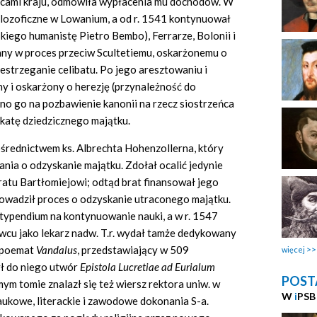
icami kraju, odmówiła wypłacenia mu dochodów. W
filozoficzne w Lowanium, a od r. 1541 kontynuował
kiego humanistę Pietro Bembo), Ferrarze, Bolonii i
any w proces przeciw Scultetiemu, oskarżonemu o
zestrzeganie celibatu. Po jego aresztowaniu i
y i oskarżony o herezję (przynależność do
no go na pozbawienie kanonii na rzecz siostrzeńca
katę dziedzicznego majątku.
ośrednictwem ks. Albrechta Hohenzollerna, który
rania o odzyskanie majątku. Zdołał ocalić jedynie
 bratu Bartłomiejowi; odtąd brat finansował jego
prowadził proces o odzyskanie utraconego majątku.
 stypendium na kontynuowanie nauki, a w r. 1547
wcu jako lekarz nadw. T.r. wydał tamże dedykowany
e poemat
Vandalus
, przedstawiający w 509
więcej
ył do niego utwór
Epistola Lucretiae ad Eurialum
POST
ym tomie znalazł się też wiersz rektora uniw. w
W
i
PSB
ukowe, literackie i zawodowe dokonania S-a.