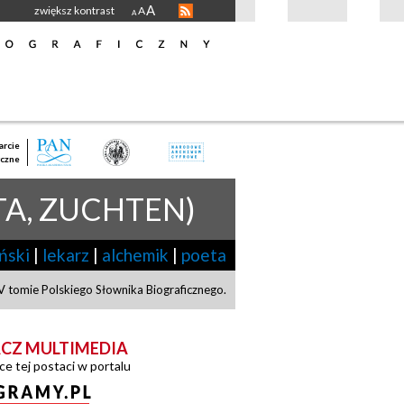
A
zwiększ kontrast
A
A
rcie
czne
A, ZUCHTEN)
ński
|
lekarz
|
alchemik
|
poeta
 tomie Polskiego Słownika Biograficznego.
CZ MULTIMEDIA
ce tej postaci w portalu