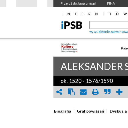
Przejdź do: biogramy.pl
FINA
wyszukiwanie zaawansow
Patr
ALEKSANDER
ok. 1520
-
1576/1590
Biografia
Graf powiązań
Dyskusja