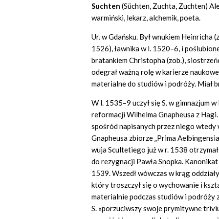
Suchten
(Süchten, Zuchta, Zuchten) Al
warmiński, lekarz, alchemik, poeta.
Ur. w Gdańsku. Był wnukiem Heinricha (
1526), ławnika w l. 1520–6, i poślubion
bratankiem Christopha (zob.), siostrzeń
odegrał ważną rolę w karierze naukowe
materialne do studiów i podróży. Miał b
W l. 1535–9 uczył się S. w gimnazjum w
reformacji Wilhelma Gnapheusa z Hagi.
spośród napisanych przez niego wtedy
Gnapheusa zbiorze „Prima Aelbingensia 
wuja Scultetiego już w r. 1538 otrzyma
do rezygnacji Pawła Snopka. Kanonikat 
1539. Wszedł wówczas w krąg oddziały
który troszczył się o wychowanie i ksz
materialnie podczas studiów i podróży z
S. «porzuciwszy swoje prymitywne trivi