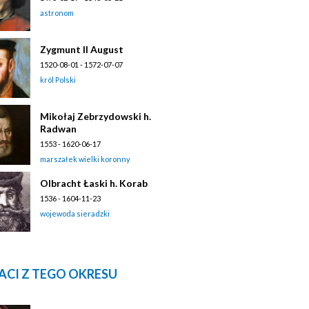
astronom
Zygmunt II August
1520-08-01 - 1572-07-07
król Polski
Mikołaj Zebrzydowski h.
Radwan
1553 - 1620-06-17
marszałek wielki koronny
Olbracht Łaski h. Korab
1536 - 1604-11-23
wojewoda sieradzki
ACI Z TEGO OKRESU