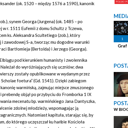
eksander (ok. 1520 – między 1576 a 1590), kanonik
MEDI
zob.), synem Georga (Jurgena) (ok. 1485 – po
ej w r. 1511 Eufemii z domu Schultz z Tczewa,
cem ks. Aleksandra Scultetiego (zob.), który
1
j i zawodowej S-a, tworząc mu dogodne warunki
Graf
raci Bartłomieja (Bertolda) i Jerzego (Georga).
 Elblągu pod kierunkiem humanisty i zwolennika
POST
 Należał do wyróżniających się uczniów; dwa
 wierszy zostały opublikowane w wydanym przez
Scholae foetura” (Gd. 1541). Dzięki zabiegom
ł kanonię warmińską, zajmując miejsce zmuszonego
i prebendę objął po przybyciu do Fromborka 1 IX
wania mecenatu bp. warmińskiego Jana Dantyszka,
POST
tałcenie zdolnej młodzieży, wspomagając ją
W BIO
agranicznych. Natomiast kapituła, starając się, by
um, do którego uczęszczał ku hańbie Kościoła