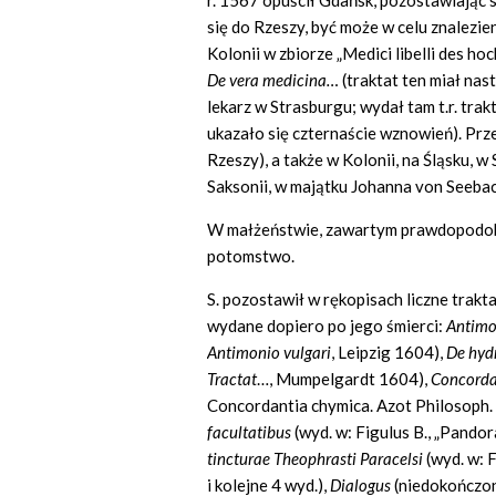
r. 1567 opuścił Gdańsk, pozostawiając
się do Rzeszy, być może w celu znalezien
Kolonii w zbiorze „Medici libelli des h
De vera medicina
…
(traktat ten miał na
lekarz w Strasburgu; wydał tam t.r. trak
ukazało się czternaście wznowień). Prz
Rzeszy), a także w Kolonii, na Śląsku, w 
Saksonii, w majątku Johanna von Seebac
W małżeństwie, zawartym prawdopodobni
potomstwo.
S. pozostawił w rękopisach liczne trakt
wydane dopiero po jego śmierci:
Antimo
Antimonio vulgari
, Leipzig 1604),
De hyd
Tractat
…, Mumpelgardt 1604),
Concorda
Concordantia chymica. Azot Philosoph. 
facultatibus
(wyd. w: Figulus B., „Pand
tincturae Theophrasti Paracelsi
(wyd. w: 
i kolejne 4 wyd.),
Dialogus
(niedokończon