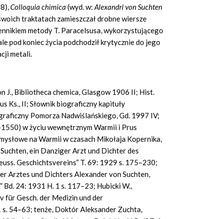
8),
Colloquia chimica
(wyd. w:
Alexandri
von Suchten
woich traktatach zamieszczał drobne wiersze
ennikiem metody T. Paracelsusa, wykorzystującego
 ale pod koniec życia podchodził krytycznie do jego
ji metali.
on J., Bibliotheca chemica, Glasgow 1906 II; Hist.
us Ks., II; Słownik biograficzny kapituły
ograficzny Pomorza Nadwiślańskiego, Gd. 1997 IV;
–1550) w życiu wewnętrznym Warmii i Prus
 umysłowe na Warmii w czasach Mikołaja Kopernika,
 Suchten, ein Danziger Arzt und Dichter des
reuss. Geschichtsvereins” T. 69: 1929 s. 175–230;
er Arztes und Dichters Alexander von Suchten,
” Bd. 24: 1931 H. 1 s. 117–23; Hubicki W.,
v für Gesch. der Medizin und der
 s. 54–63; tenże, Doktór Aleksander Zuchta,