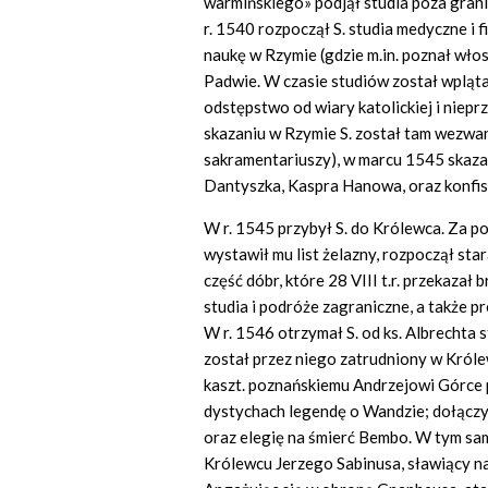
warmińskiego» podjął studia poza gran
r. 1540 rozpoczął S. studia medyczne i 
naukę w Rzymie (gdzie m.in. poznał włos
Padwie. W czasie studiów został wpląt
odstępstwo od wiary katolickiej i niepr
skazaniu w Rzymie S. został tam wezwan
sakramentariuszy), w marcu 1545 skaza
Dantyszka, Kaspra Hanowa, oraz konfis
W r. 1545 przybył S. do Królewca. Za p
wystawił mu list żelazny, rozpoczął sta
część dóbr, które 28 VIII t.r. przekazał
studia i podróże zagraniczne, a także 
W r. 1546 otrzymał S. od ks. Albrechta
został przez niego zatrudniony w Króle
kaszt. poznańskiemu Andrzejowi Górc
dystychach legendę o Wandzie; dołącz
oraz elegię na śmierć Bembo. W tym sam
Królewcu Jerzego Sabinusa, sławiący na