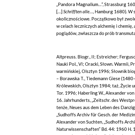
„Pandora Magnalium…”, Strassburg 160
[…]
Schrifften alle
…, Hamburg 1680). W s
okolicznościowe. Początkowo był zwol
w celach leczniczych alchemię i chemię,
poglądów, zwłaszcza do prób transmutac
Altpreuss. Biogr., II; Estreicher; Fergus
Nauki Pol., VI; Oracki, Słown. Warmii, Pr
warmińskiej, Olsztyn 1996; Słownik bi
– Borawska T., Tiedemann Giese (1480
Królewskich, Olsztyn 1984; taż, Życie
Tor. 1996; Haberling W., Alexander von
16. Jahrhunderts, „Zeitschr. des Westp
tenże, Neues aus dem Leben des Danzig
„Sudhoffs Archiv für Gesch. der Medizin
Alexander von Suchten, „Sudhoffs Archi
Naturwissenschaften” Bd. 44: 1960 H. 1