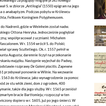
akowanego za poglądy religijne przez nowego
ał S. w zbiorze „Antilogia” (1550) epigram na jego
ia o anabaptyzm. Podczas pobytu w Królewcu
brechta, Feliksem Koningiem Polyphemusem.
ię do Nadrenii, gdzie w Weinheim został nadw.
ńskiego Ottona Henryka. Jednocześnie pogłębiał
iczną; współpracował z uczniami: Michałem
ascalonem. W r. 1554 wrócił S. do Polski;
wiał sprawy Scultetiego. Ok. r. 1557 pełnił w
munta Augusta; daremnie liczył na przekonanie
skaniu majątku. Następnie wyjechał do Padwy,
 podstawie rozprawy
De Galeni placitis
. Zapewne
1561 przebywał ponownie w Wilnie. Na wezwanie
r. 1563 do Królewca; jako wynagrodzenie za pomoc
hód ze stu włók ziemi, dom z ogrodem, 400
manie, także dla jego służby. W r. 1565 przeniósł
 zmarłym bracie Bartłomieju; rozpoczął w ten
ńczony dopiero w r. 1605, już po jego śmierci. W