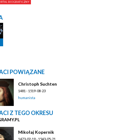
A
ACI POWIĄZANE
Christoph Suchten
1481 - 1519-08-23
humanista
ACI Z TEGO OKRESU
GRAMY.PL
Mikołaj Kopernik
1473-02-19 - 1543-05-21