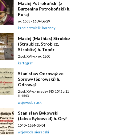
Maciej Pstrokoński (z
Burzenina Pstrokoński) h.
Poraj
ok. 1553 - 1609-06-29
kanclerz wielki koronny
Maciej (Mathias) Strubicz
(Straubicz, Strobicz,
Strobitz) h. Topór
2 poł. XVI w. - ok. 1605
kartograf
Stanisław Odrowąż ze
Sprowy (Sprowski) h.
Odrowąż
2 poł. XV w. - między 9 IX 1542 a 11
III 1543
wojewoda ruski
Stanisław Bykowski
(Jaksa Bykowski) h. Gryf
1540 - 1624-05-04
wojewoda sieradzki