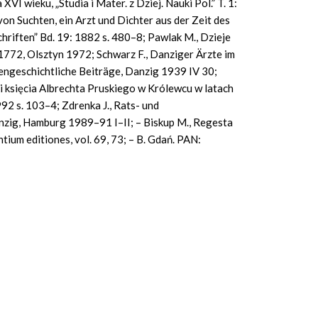
XVI wieku, „Studia i Mater. z Dziej. Nauki Pol.” T. 1:
on Suchten, ein Arzt und Dichter aus der Zeit des
hriften” Bd. 19: 1882 s. 480–8; Pawlak M., Dzieje
772, Olsztyn 1972; Schwarz F., Danziger Ärzte im
iengeschichtliche Beiträge, Danzig 1939 IV 30;
ki księcia Albrechta Pruskiego w Królewcu w latach
992 s. 103–4; Zdrenka J., Rats- und
nzig, Hamburg 1989–91 I–II; – Biskup M., Regesta
ium editiones, vol. 69, 73; – B. Gdań. PAN: