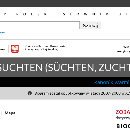
ane
Honorowy Patronat Prezydenta
Wspa
onat
Rzeczypospolitej Polskiej
merytory
SUCHTEN (SÜCHTEN, ZUCHT
kanonik warmi
Biogram został opublikowany w latach 2007-2008 w XLV
ZOBA
Mapa
dotyczą