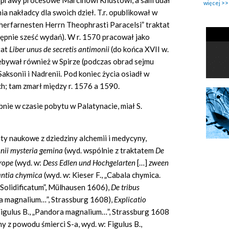
 sprawy procesowe Marcinowi Knustowi, a sam udał
więcej
ia nakładcy dla swoich dzieł. T.r. opublikował w
ocherfarnesten Herrn Theophrasti Paracelsi” traktat
stępnie sześć wydań). W r. 1570 pracował jako
tat
Liber unus de secretis antimonii
(do końca XVII w.
ebywał również w Spirze (podczas obrad sejmu
Saksonii i Nadrenii. Pod koniec życia osiadł w
h; tam zmarł między r. 1576 a 1590.
e w czasie pobytu w Palatynacie, miał S.
aty naukowe z dziedziny alchemii i medycyny,
nii mysteria gemina
(wyd. wspólnie z traktatem
De
rope
(wyd. w:
Dess Edlen und Hochgelarten
[…]
zween
ntia chymica
(wyd. w: Kieser F., „Cabala chymica.
Solidificatum”, Mülhausen 1606),
De tribus
ora magnalium…”, Strassburg 1608),
Explicatio
Figulus B., „Pandora magnalium…”, Strassburg 1608
y z powodu śmierci S-a, wyd. w: Figulus B.,