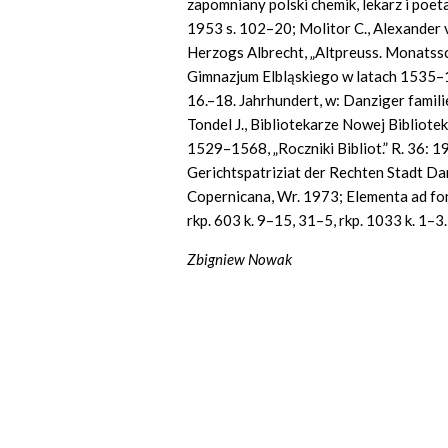
zapomniany polski chemik, lekarz i poeta 
1953 s. 102–20; Molitor C., Alexander v
Herzogs Albrecht, „Altpreuss. Monatssc
Gimnazjum Elbląskiego w latach 1535–1
16.–18. Jahrhundert, w: Danziger famil
Tondel J., Bibliotekarze Nowej Bibliote
1529–1568, „Roczniki Bibliot.” R. 36: 1
Gerichtspatriziat der Rechten Stadt Da
Copernicana, Wr. 1973; Elementa ad font
rkp. 603 k. 9–15, 31–5, rkp. 1033 k. 1–3.
Zbigniew Nowak