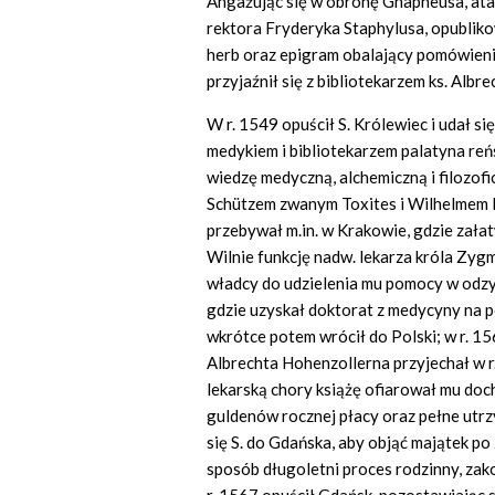
Angażując się w obronę Gnapheusa, at
rektora Fryderyka Staphylusa, opublikow
herb oraz epigram obalający pomówien
przyjaźnił się z bibliotekarzem ks. Al
W r. 1549 opuścił S. Królewiec i udał s
medykiem i bibliotekarzem palatyna re
wiedzę medyczną, alchemiczną i filozof
Schützem zwanym Toxites i Wilhelmem R
przebywał m.in. w Krakowie, gdzie załat
Wilnie funkcję nadw. lekarza króla Zyg
władcy do udzielenia mu pomocy w odzy
gdzie uzyskał doktorat z medycyny na
wkrótce potem wrócił do Polski; w r. 
Albrechta Hohenzollerna przyjechał w 
lekarską chory książę ofiarował mu doc
guldenów rocznej płacy oraz pełne utrzy
się S. do Gdańska, aby objąć majątek po
sposób długoletni proces rodzinny, zako