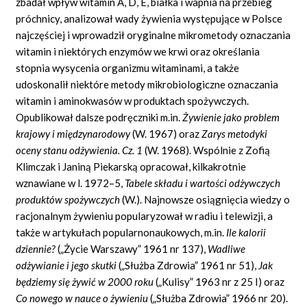
zbadał wpływ witamin A, D, E, białka i wapnia na przebieg
próchnicy, analizował wady żywienia występujące w Polsce
najczęściej i wprowadził oryginalne mikrometody oznaczania
witamin i niektórych enzymów we krwi oraz określania
stopnia wysycenia organizmu witaminami, a także
udoskonalił niektóre metody mikrobiologiczne oznaczania
witamin i aminokwasów w produktach spożywczych.
Opublikował dalsze podręczniki m.in.
Żywienie jako problem
krajowy i międzynarodowy
(W. 1967) oraz
Zarys metodyki
oceny stanu odżywienia. Cz. 1
(W. 1968). Wspólnie z Zofią
Klimczak i Janiną Piekarską opracował, kilkakrotnie
wznawiane w l. 1972–5,
Tabele składu i wartości odżywczych
produktów spożywczych
(W.). Najnowsze osiągnięcia wiedzy o
racjonalnym żywieniu popularyzował w radiu i telewizji, a
także w artykułach popularnonaukowych, m.in.
Ile kalorii
dziennie?
(„Życie Warszawy” 1961 nr 137),
Wadliwe
odżywianie i jego skutki
(„Służba Zdrowia” 1961 nr 51),
Jak
będziemy się żywić w 2000 roku
(„Kulisy” 1963 nr z 25 I) oraz
Co nowego w nauce o żywieniu
(„Służba Zdrowia” 1966 nr 20).