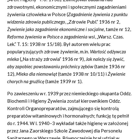
zdrowotnymi, ekonomicznymi i społecznymi zagadnieniami
żywienia człowieka w Polsce (
Zagadnienie żywienia z punktu
widzenia zdrowia publicznego
, „Zdrowie Publ.” 1936 nr 2,
Żywienie jako zagadnienie ekonomiczne i socjalne
, tamże nr 12,
Reforma żywienia w Polsce a zagadnienia wsi
, „Warsz. Czas.
Lek.” T. 15: 1938 nr 15/18). Był autorem wielu prac
popularyzujących zdrowe żywienie, m.in.
Wartość odżywcza
mleka
(„Na straży zdrowia” 1936 nr 9),
Jak należy się żywić,
aby zapobiec powstawaniu próchnicy zębów
(tamże 1936 nr
12),
Mleko dla niemowląt
(tamże 1938 nr 10/11) i
Żywienie
chorych na gruźlicę
(tamże 1939 nr 1).
Po zawieszeniu w r. 1939 przez niemieckiego okupanta Oddz.
Biochemii i Higieny Żywienia został kierownikiem Oddz.
Kontroli Organopreparatów, zajmującego się kontrolą
preparatów witaminowych i hormonalnych; funkcję tę pełnił
do r. 1944. W l. 1940–3 wykładał także higienę w założonej
przez Jana Zaorskiego Szkole Zawodowej dla Personelu
Sanitarnego w Warszawie. Równocześnie brał udział w