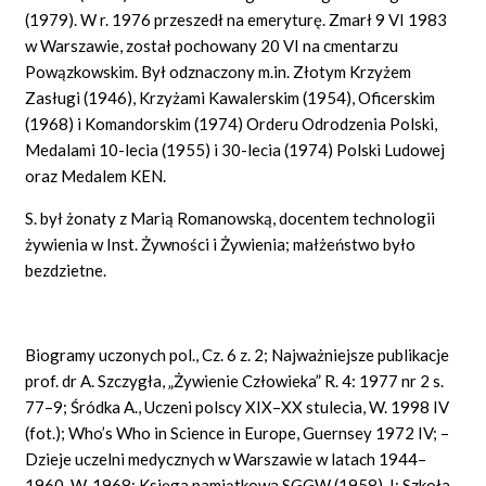
(1979). W r. 1976 przeszedł na emeryturę. Zmarł 9 VI 1983
w Warszawie, został pochowany 20 VI na cmentarzu
Powązkowskim. Był odznaczony m.in. Złotym Krzyżem
Zasługi (1946), Krzyżami Kawalerskim (1954), Oficerskim
(1968) i Komandorskim (1974) Orderu Odrodzenia Polski,
Medalami 10-lecia (1955) i 30-lecia (1974) Polski Ludowej
oraz Medalem KEN.
S. był żonaty z Marią Romanowską, docentem technologii
żywienia w Inst. Żywności i Żywienia; małżeństwo było
bezdzietne.
Biogramy uczonych pol., Cz. 6 z. 2; Najważniejsze publikacje
prof. dr A. Szczygła, „Żywienie Człowieka” R. 4: 1977 nr 2 s.
77–9; Śródka A., Uczeni polscy XIX–XX stulecia, W. 1998 IV
(fot.); Who’s Who in Science in Europe, Guernsey 1972 IV; –
Dzieje uczelni medycznych w Warszawie w latach 1944–
1960, W. 1968; Księga pamiątkowa SGGW (1958), I; Szkoła