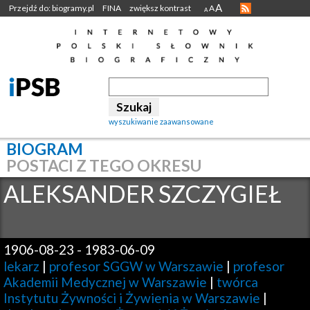
A
Przejdź do: biogramy.pl
FINA
zwiększ kontrast
A
A
wyszukiwanie zaawansowane
BIOGRAM
POSTACI Z TEGO OKRESU
ALEKSANDER
SZCZYGIEŁ
1906-08-23
-
1983-06-09
lekarz
|
profesor SGGW w Warszawie
|
profesor
Akademii Medycznej w Warszawie
|
twórca
Instytutu Żywności i Żywienia w Warszawie
|