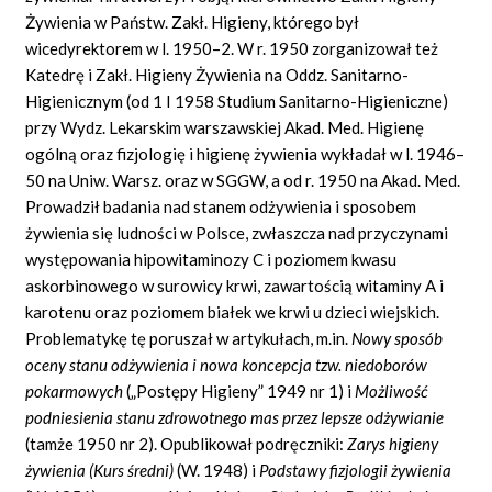
Żywienia w Państw. Zakł. Higieny, którego był
wicedyrektorem w l. 1950–2. W r. 1950 zorganizował też
Katedrę i Zakł. Higieny Żywienia na Oddz. Sanitarno-
Higienicznym (od 1 I 1958 Studium Sanitarno-Higieniczne)
przy Wydz. Lekarskim warszawskiej Akad. Med. Higienę
ogólną oraz fizjologię i higienę żywienia wykładał w l. 1946–
50 na Uniw. Warsz. oraz w SGGW, a od r. 1950 na Akad. Med.
Prowadził badania nad stanem odżywienia i sposobem
żywienia się ludności w Polsce, zwłaszcza nad przyczynami
występowania hipowitaminozy C i poziomem kwasu
askorbinowego w surowicy krwi, zawartością witaminy A i
karotenu oraz poziomem białek we krwi u dzieci wiejskich.
Problematykę tę poruszał w artykułach, m.in.
Nowy sposób
oceny stanu odżywienia i nowa koncepcja tzw. niedoborów
pokarmowych
(„Postępy Higieny” 1949 nr 1) i
Możliwość
podniesienia stanu zdrowotnego mas przez lepsze odżywianie
(tamże 1950 nr 2). Opublikował podręczniki:
Zarys higieny
żywienia (Kurs średni)
(W. 1948) i
Podstawy fizjologii żywienia