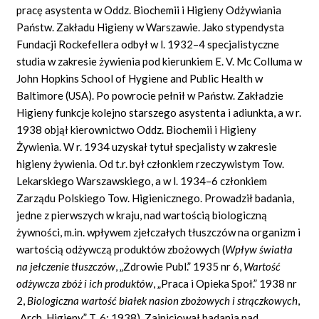
pracę asystenta w Oddz. Biochemii i Higieny Odżywiania
Państw. Zakładu Higieny w Warszawie. Jako stypendysta
Fundacji Rockefellera odbył w l. 1932–4 specjalistyczne
studia w zakresie żywienia pod kierunkiem E. V. Mc Colluma w
John Hopkins School of Hygiene and Public Health w
Baltimore (USA). Po powrocie pełnił w Państw. Zakładzie
Higieny funkcje kolejno starszego asystenta i adiunkta, a w r.
1938 objął kierownictwo Oddz. Biochemii i Higieny
Żywienia. W r. 1934 uzyskał tytuł specjalisty w zakresie
higieny żywienia. Od t.r. był członkiem rzeczywistym Tow.
Lekarskiego Warszawskiego, a w l. 1934–6 członkiem
Zarządu Polskiego Tow. Higienicznego. Prowadził badania,
jedne z pierwszych w kraju, nad wartością biologiczną
żywności, m.in. wpływem zjełczałych tłuszczów na organizm i
wartością odżywczą produktów zbożowych (
Wpływ światła
na jełczenie tłuszczów
, „Zdrowie Publ.” 1935 nr 6,
Wartość
odżywcza zbóż i ich produktów
, „Praca i Opieka Społ.” 1938 nr
2,
Biologiczna wartość białek nasion zbożowych i strączkowych
,
„Arch. Higieny” T. 6: 1938). Zainicjował badania nad