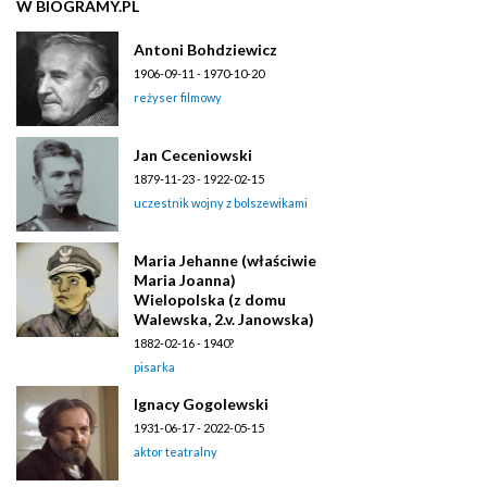
W BIOGRAMY.PL
Antoni Bohdziewicz
1906-09-11 - 1970-10-20
reżyser filmowy
Jan Ceceniowski
1879-11-23 - 1922-02-15
uczestnik wojny z bolszewikami
Maria Jehanne (właściwie
Maria Joanna)
Wielopolska (z domu
Walewska, 2.v. Janowska)
1882-02-16 - 1940?
pisarka
Ignacy Gogolewski
1931-06-17 - 2022-05-15
aktor teatralny