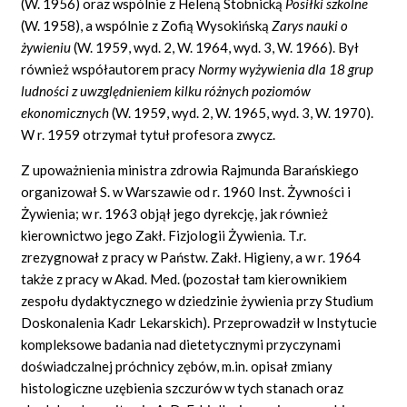
(W. 1956) oraz wspólnie z Heleną Stobnicką
Posiłki szkolne
(W. 1958), a wspólnie z Zofią Wysokińską
Zarys nauki o
żywieniu
(W. 1959, wyd. 2, W. 1964, wyd. 3, W. 1966). Był
również współautorem pracy
Normy wyżywienia dla 18 grup
ludności z uwzględnieniem kilku różnych poziomów
ekonomicznych
(W. 1959, wyd. 2, W. 1965, wyd. 3, W. 1970).
W r. 1959 otrzymał tytuł profesora zwycz.
Z upoważnienia ministra zdrowia Rajmunda Barańskiego
organizował S. w Warszawie od r. 1960 Inst. Żywności i
Żywienia; w r. 1963 objął jego dyrekcję, jak również
kierownictwo jego Zakł. Fizjologii Żywienia. T.r.
zrezygnował z pracy w Państw. Zakł. Higieny, a w r. 1964
także z pracy w Akad. Med. (pozostał tam kierownikiem
zespołu dydaktycznego w dziedzinie żywienia przy Studium
Doskonalenia Kadr Lekarskich). Przeprowadził w Instytucie
kompleksowe badania nad dietetycznymi przyczynami
doświadczalnej próchnicy zębów, m.in. opisał zmiany
histologiczne uzębienia szczurów w tych stanach oraz