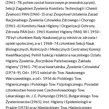
(1961–78, potem został honorowym przewodniczącym),
Sekcji Zagadnień Żywienia Komitetu Technologii i Chemii
Żywności PAN (1960–3) oraz Zespołowi Ustalenia Zasad
Racjonalnego Żywienia Człowieka Zdrowego i Chorego
(1961–6) Komitetu Nauk Higieny i Organizacji Ochrony
Zdrowia PAN (od r. 1965 Komitet Higieny PAN). W l. 1950–
78 był członkiem Rady Naukowej przy ministrze zdrowia i
opieki społecznej, a w l. 1968–74 członkiem Sekcji Nauk
Biologicznych, Rolniczych i Medycznych Centralnej Komisji
Kwalifikacyjnej. Pełnił funkcję redaktora naczelnego Działu
Higieny Żywienia „Roczników Państwowego Zakładu
Higieny” (1961–79) oraz kwartalnika „Żywienie Człowieka”
(1974–9). Od r. 1951 należał do Tow. Naukowego
Warszawskiego, a od r. 1956 do Polskiego Tow.
Higienicznego i Polskiego Tow. Fizjologicznego. Posiadał
członkostwo honorowe Czechosłowackiego Tow.
Lekarskiego im. J. E. Purkynégo (1961), Bułgarskiego Tow.
Żywieniowców (1965), Inst. Higieny i Epidemiologii w
Pradze (1974) oraz Niemieckiego Tow. Higienicznego