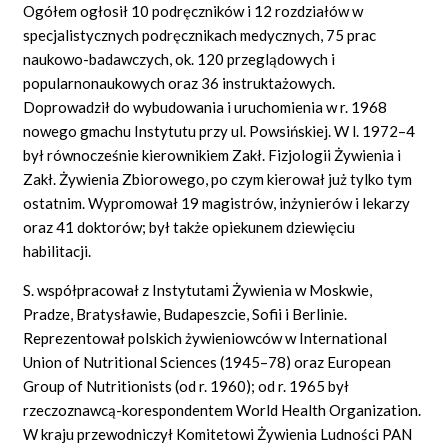
Ogółem ogłosił 10 podręczników i 12 rozdziałów w
specjalistycznych podręcznikach medycznych, 75 prac
naukowo-badawczych, ok. 120 przeglądowych i
popularnonaukowych oraz 36 instruktażowych.
Doprowadził do wybudowania i uruchomienia w r. 1968
nowego gmachu Instytutu przy ul. Powsińskiej. W l. 1972–4
był równocześnie kierownikiem Zakł. Fizjologii Żywienia i
Zakł. Żywienia Zbiorowego, po czym kierował już tylko tym
ostatnim. Wypromował 19 magistrów, inżynierów i lekarzy
oraz 41 doktorów; był także opiekunem dziewięciu
habilitacji.
S. współpracował z Instytutami Żywienia w Moskwie,
Pradze, Bratysławie, Budapeszcie, Sofii i Berlinie.
Reprezentował polskich żywieniowców w International
Union of Nutritional Sciences (1945–78) oraz European
Group of Nutritionists (od r. 1960); od r. 1965 był
rzeczoznawcą-korespondentem World Health Organization.
W kraju przewodniczył Komitetowi Żywienia Ludności PAN