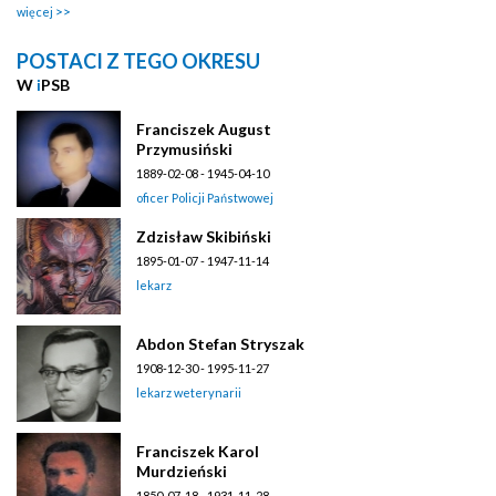
więcej
POSTACI Z TEGO OKRESU
W
i
PSB
Franciszek August
Przymusiński
1889-02-08 - 1945-04-10
oficer Policji Państwowej
Zdzisław Skibiński
1895-01-07 - 1947-11-14
lekarz
Abdon Stefan Stryszak
1908-12-30 - 1995-11-27
lekarz weterynarii
Franciszek Karol
Murdzieński
1850-07-18 - 1931-11-28