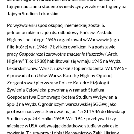
tajnym nauczaniu studentów medycyny w zakresie higieny na
Tajnym Studium Lekarskim.
Po wyzwoleniu spod okupacji niemieckiej został S.
pełnomocnikiem rządu ds. odbudowy Państw. Zakładu
Higieny i od lutego 1945 organizował w Warszawie jego
filię, której w r. 1946–7 był kierownikiem. Na podstawie
pracy
Gospodarcze i zdrowotne znaczenie tłuszczów
(„Arch.
Higieny” T. 6: 1938) habilitował się w maju 1945 na Wydz.
Lekarskim Uniw. Warsz. i uzyskał stopień docenta. W l. 1945–
6 prowadził na Uniw. Warsz. Katedrę Higieny Ogólnej.
Zorganizował pierwszą w Polsce Katedrę Fizjologii
Żywienia Człowieka, powołaną w ramach Studium
Gospodarstwa Domowego (potem Studium Wyżywienia
Społ.) na Wydz. Ogrodniczym warszawskiej SGGW; jako
profesor nadzwycz. kierował nią od 15 XI 1946 do likwidacji
Studium w październiku 1949. W r. 1947 przebywał trzy
miesiące w USA, odbywając dodatkowe studia w zakresie
żywienia. T.r. utworzył i objął kierownictwo Zakł. Higieny