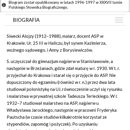
Biogram został opublikowany w latach 1996-1997 w XXXVII tomie
Polskiego Słownika Biograficznego.
BIOGRAFIA
BIOGRAFIA
Siwecki Alojzy (1912–1988), malarz, docent ASP w
GRAF POWIĄZAŃ
Krakowie. Ur. 25 III w Haliczu, był synem Kazimierza,
woźnego sądowego, i Anny z Borysiewiczów.
DYSKUSJA
S. uczęszczał do gimnazjum najpierw w Stanisławowie, a
następnie w Brzeżanach, gdzie zdał maturę w r. 1930. W t. r.
przyjechał do Krakowa i starał się o przyjęcie do ASP. Nie
dopuszczony do egzaminu (również w r. n.) przez dwa lata
studiował polonistykę na UJ, równocześnie uczył się rysunku
i malarstwa w prywatnej szkole Tadeusza Terleckiego. W l.
1932–7 studiował malarstwo na ASP, najpierw u
Władysława Jarockiego, następnie w pracowni Fryderyka
Pautscha (w czasie studiów kilkakrotnie korzystał ze
stypendiów, zapomóg i pożyczek). Po uzyskaniu