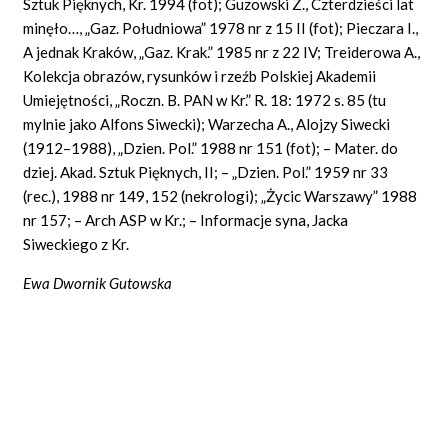
Sztuk Pięknych, Kr. 1994 (fot); Guzowski Z., Czterdzieści lat
minęło…, „Gaz. Południowa” 1978 nr z 15 II (fot); Pieczara I.,
A jednak Kraków, „Gaz. Krak.” 1985 nr z 22 IV; Treiderowa A.,
Kolekcja obrazów, rysunków i rzeźb Polskiej Akademii
Umiejętności, „Roczn. B. PAN w Kr.” R. 18: 1972 s. 85 (tu
mylnie jako Alfons Siwecki); Warzecha A., Alojzy Siwecki
(1912–1988), „Dzien. Pol.” 1988 nr 151 (fot); – Mater. do
dziej. Akad. Sztuk Pięknych, II; – „Dzien. Pol.” 1959 nr 33
(rec.), 1988 nr 149, 152 (nekrologi); „Życic Warszawy” 1988
nr 157; – Arch ASP w Kr.; – Informacje syna, Jacka
Siweckiego z Kr.
Ewa Dwornik Gutowska