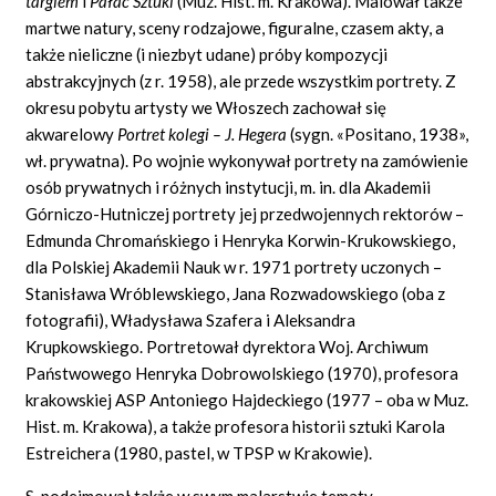
targiem
i
Pałac Sztuki
(Muz. Hist. m. Krakowa). Malował także
martwe natury, sceny rodzajowe, figuralne, czasem akty, a
także nieliczne (i niezbyt udane) próby kompozycji
abstrakcyjnych (z r. 1958), ale przede wszystkim portrety. Z
okresu pobytu artysty we Włoszech zachował się
akwarelowy
Portret kolegi – J. Hegera
(sygn. «Positano, 1938»,
wł. prywatna). Po wojnie wykonywał portrety na zamówienie
osób prywatnych i różnych instytucji, m. in. dla Akademii
Górniczo-Hutniczej portrety jej przedwojennych rektorów –
Edmunda Chromańskiego i Henryka Korwin-Krukowskiego,
dla Polskiej Akademii Nauk w r. 1971 portrety uczonych –
Stanisława Wróblewskiego, Jana Rozwadowskiego (oba z
fotografii), Władysława Szafera i Aleksandra
Krupkowskiego. Portretował dyrektora Woj. Archiwum
Państwowego Henryka Dobrowolskiego (1970), profesora
krakowskiej ASP Antoniego Hajdeckiego (1977 – oba w Muz.
Hist. m. Krakowa), a także profesora historii sztuki Karola
Estreichera (1980, pastel, w TPSP w Krakowie).
S. podejmował także w swym malarstwie tematy