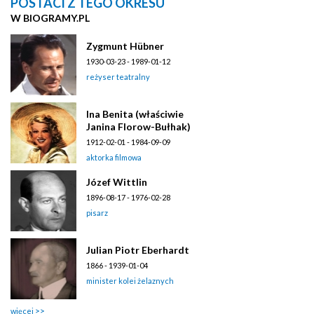
POSTACI Z TEGO OKRESU
W BIOGRAMY.PL
Zygmunt Hübner
1930-03-23 - 1989-01-12
reżyser teatralny
Ina Benita (właściwie
Janina Florow-Bułhak)
1912-02-01 - 1984-09-09
aktorka filmowa
Józef Wittlin
1896-08-17 - 1976-02-28
pisarz
Julian Piotr Eberhardt
1866 - 1939-01-04
minister kolei żelaznych
więcej