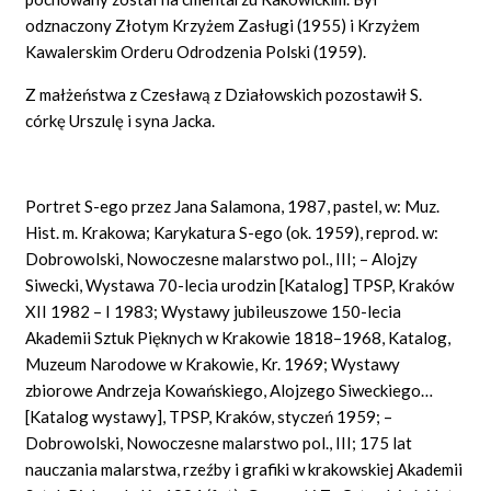
odznaczony Złotym Krzyżem Zasługi (1955) i Krzyżem
Kawalerskim Orderu Odrodzenia Polski (1959).
Z małżeństwa z Czesławą z Działowskich pozostawił S.
córkę Urszulę i syna Jacka.
Portret S-ego przez Jana Salamona, 1987, pastel, w: Muz.
Hist. m. Krakowa; Karykatura S-ego (ok. 1959), reprod. w:
Dobrowolski, Nowoczesne malarstwo pol., III; – Alojzy
Siwecki, Wystawa 70-lecia urodzin [Katalog] TPSP, Kraków
XII 1982 – I 1983; Wystawy jubileuszowe 150-lecia
Akademii Sztuk Pięknych w Krakowie 1818–1968, Katalog,
Muzeum Narodowe w Krakowie, Kr. 1969; Wystawy
zbiorowe Andrzeja Kowańskiego, Alojzego Siweckiego…
[Katalog wystawy], TPSP, Kraków, styczeń 1959; –
Dobrowolski, Nowoczesne malarstwo pol., III; 175 lat
nauczania malarstwa, rzeźby i grafiki w krakowskiej Akademii