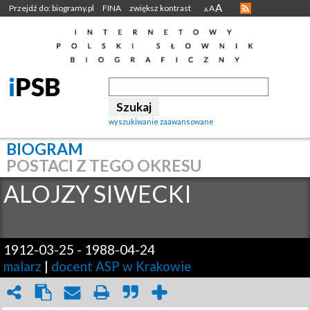
A
Przejdź do: biogramy.pl
FINA
zwiększ kontrast
A
A
wyszukiwanie zaawansowane
BIOGRAM
POSTACI Z TEGO OKRESU
ALOJZY
SIWECKI
1912-03-25
-
1988-04-24
malarz
|
docent ASP w Krakowie