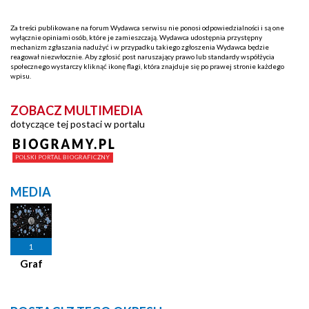
Za treści publikowane na forum Wydawca serwisu nie ponosi odpowiedzialności i są one
wyłącznie opiniami osób, które je zamieszczają. Wydawca udostępnia przystępny
mechanizm zgłaszania nadużyć i w przypadku takiego zgłoszenia Wydawca będzie
reagował niezwłocznie. Aby zgłosić post naruszający prawo lub standardy współżycia
społecznego wystarczy kliknąć ikonę flagi, która znajduje się po prawej stronie każdego
wpisu.
ZOBACZ MULTIMEDIA
dotyczące tej postaci w portalu
MEDIA
1
Graf