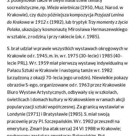
socrealistyczne, np.
Wieża wiertnicza
(1950, Muz. Narod. w
Krakowie), czy dużo późniejsza kompozycja
Przyjazd Lenina
do Krakowa w 1912 r.
(1982), lub tryptyk
Trzy momenty z życia
Polaka
,
ukazujący kosmonautę Mirosława Hermaszewskiego
w sztabie, z rodziną i przy rakiecie (ok. r. 1985).
S. brał udział w prawie wszystkich wystawach okręgowych w
Krakowie od r. 1945, m. in. w r. 1975 (30-lecie) i 1985 (40-
lecie PRL). W r. 1959 miał pierwszą wystawę indywidualną w
Pałacu Sztuki w Krakowie i następną tamże w r. 1982
(urządzoną z okazji 70-lecia jego urodzin). Niewielkie pokazy
obrazów S-ego, organizowane od r. 1963 przez Krakowskie
Biuro Wystaw Artystycznych, odbywały się w szkołach,
świetlicach i domach kultury w Krakowskiem w ramach akcji
popularyzacji sztuki współczesnej. Za granicą wystawiał w
Londynie (1971) i Bratysławie (1985). S. miał swoją
pracownię przy Pl. Szczepańskim. W r. 1982 przeszedł na
emeryturę. Zmarł (na atak serca) 24 VI 1988 w Krakowie;
pochowany został na cmentarzu Rakowickim. Był