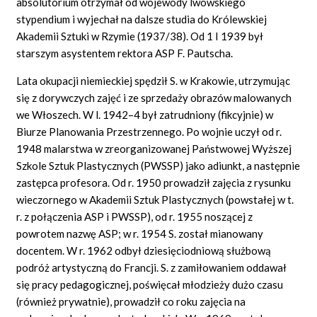
absolutorium otrzymał od wojewody lwowskiego
stypendium i wyjechał na dalsze studia do Królewskiej
Akademii Sztuki w Rzymie (1937/38). Od 1 I 1939 był
starszym asystentem rektora ASP F. Pautscha.
Lata okupacji niemieckiej spędził S. w Krakowie, utrzymując
się z dorywczych zajęć i ze sprzedaży obrazów malowanych
we Włoszech. W l. 1942–4 był zatrudniony (fikcyjnie) w
Biurze Planowania Przestrzennego. Po wojnie uczył od r.
1948 malarstwa w zreorganizowanej Państwowej Wyższej
Szkole Sztuk Plastycznych (PWSSP) jako adiunkt, a następnie
zastępca profesora. Od r. 1950 prowadził zajęcia z rysunku
wieczornego w Akademii Sztuk Plastycznych (powstałej w t.
r. z połączenia ASP i PWSSP), od r. 1955 noszącej z
powrotem nazwę ASP; w r. 1954 S. został mianowany
docentem. W r. 1962 odbył dziesięciodniową służbową
podróż artystyczną do Francji. S. z zamiłowaniem oddawał
się pracy pedagogicznej, poświęcał młodzieży dużo czasu
(również prywatnie), prowadził co roku zajęcia na