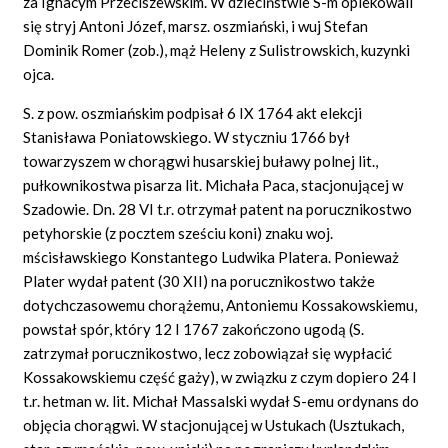
za Ignacym Przeciszewskim. W dzieciństwie S-m opiekowali
się stryj Antoni Józef, marsz. oszmiański, i wuj Stefan
Dominik Romer (zob.), mąż Heleny z Sulistrowskich, kuzynki
ojca.
S. z pow. oszmiańskim podpisał 6 IX 1764 akt elekcji
Stanisława Poniatowskiego. W styczniu 1766 był
towarzyszem w chorągwi husarskiej buławy polnej lit.,
pułkownikostwa pisarza lit. Michała Paca, stacjonującej w
Szadowie. Dn. 28 VI t.r. otrzymał patent na porucznikostwo
petyhorskie (z pocztem sześciu koni) znaku woj.
mścisławskiego Konstantego Ludwika Platera. Ponieważ
Plater wydał patent (30 XII) na porucznikostwo także
dotychczasowemu chorążemu, Antoniemu Kossakowskiemu,
powstał spór, który 12 I 1767 zakończono ugodą (S.
zatrzymał porucznikostwo, lecz zobowiązał się wypłacić
Kossakowskiemu część gaży), w związku z czym dopiero 24 I
t.r. hetman w. lit. Michał Massalski wydał S-emu ordynans do
objęcia chorągwi. W stacjonującej w Ustukach (Usztukach,