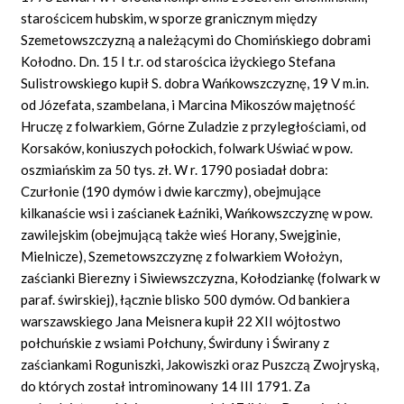
starościcem hubskim, w sporze granicznym między
Szemetowszczyzną a należącymi do Chomińskiego dobrami
Kołodno. Dn. 15 I t.r. od starościca iżyckiego Stefana
Sulistrowskiego kupił S. dobra Wańkowszczyznę, 19 V m.in.
od Józefata, szambelana, i Marcina Mikoszów majętność
Hruczę z folwarkiem, Górne Zuladzie z przyległościami, od
Korsaków, koniuszych połockich, folwark Uświać w pow.
oszmiańskim za 50 tys. zł. W r. 1790 posiadał dobra:
Czurłonie (190 dymów i dwie karczmy), obejmujące
kilkanaście wsi i zaścianek Łaźniki, Wańkowszczyznę w pow.
zawilejskim (obejmującą także wieś Horany, Swejginie,
Mielnicze), Szemetowszczyznę z folwarkiem Wołożyn,
zaścianki Bierezny i Siwiewszczyzna, Kołodziankę (folwark w
paraf. świrskiej), łącznie blisko 500 dymów. Od bankiera
warszawskiego Jana Meisnera kupił 22 XII wójtostwo
połchuńskie z wsiami Połchuny, Świrduny i Świrany z
zaściankami Roguniszki, Jakowiszki oraz Puszczą Zwojryską,
do których został introminowany 14 III 1791. Za