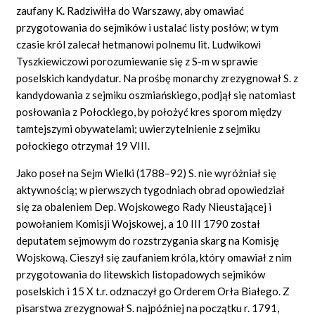
zaufany K. Radziwiłła do Warszawy, aby omawiać
przygotowania do sejmików i ustalać listy posłów; w tym
czasie król zalecał hetmanowi polnemu lit. Ludwikowi
Tyszkiewiczowi porozumiewanie się z S-m w sprawie
poselskich kandydatur. Na prośbę monarchy zrezygnował S. z
kandydowania z sejmiku oszmiańskiego, podjął się natomiast
posłowania z Połockiego, by położyć kres sporom między
tamtejszymi obywatelami; uwierzytelnienie z sejmiku
połockiego otrzymał 19 VIII.
Jako poseł na Sejm Wielki (1788–92) S. nie wyróżniał się
aktywnością; w pierwszych tygodniach obrad opowiedział
się za obaleniem Dep. Wojskowego Rady Nieustającej i
powołaniem Komisji Wojskowej, a 10 III 1790 został
deputatem sejmowym do rozstrzygania skarg na Komisję
Wojskową. Cieszył się zaufaniem króla, który omawiał z nim
przygotowania do litewskich listopadowych sejmików
poselskich i 15 X t.r. odznaczył go Orderem Orła Białego. Z
pisarstwa zrezygnował S. najpóźniej na początku r. 1791,