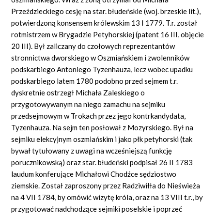
Przeździeckiego cesję na star. błudeńskie (woj. brzeskie lit.),
potwierdzoną konsensem królewskim 13 I 1779. T.r. został
rotmistrzem w Brygadzie Petyhorskiej (patent 16 III, objęcie
20 III). Był zaliczany do czołowych reprezentantów
stronnictwa dworskiego w Oszmiańskiem i zwolenników
podskarbiego Antoniego Tyzenhauza, lecz wobec upadku
podskarbiego latem 1780 podobno przed sejmem t.r.
dyskretnie ostrzegł Michała Zaleskiego o
przygotowywanym na niego zamachu na sejmiku
przedsejmowym w Trokach przez jego kontrkandydata,
Tyzenhauza. Na sejm ten posłował z Mozyrskiego. Był na
sejmiku elekcyjnym oszmiańskim i jako płk petyhorski (tak
bywał tytułowany z uwagi na wcześniejszą funkcję
porucznikowską) oraz star. błudeński podpisał 26 II 1783
laudum konferujące Michałowi Chodźce sędziostwo
ziemskie. Został zaproszony przez Radziwiłła do Nieświeża
na 4 VII 1784, by omówić wizytę króla, oraz na 13 VIII t.r., by
przygotować nadchodzące sejmiki poselskie i poprzeć