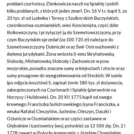
poddani czurłońscy Zienkowicza naszli na Spiahłę i pobili
kilku poddanych, z których jeden zmarł. Dn. 16 V t.r. kupił S. za
20 tys. zł od Ludwika i Teresy z Szulborskich Buczyńskich,
cześnikostwa oszmiańskich, wieś Koncienięta, część dóbr
Bolkowszczyny, i przyłączył ją do Szemetowszczyzny, przy
czym Buczyńskim sprzedał (za 100 720 zł) należące do
Szemetowszczyzny Dubniczki oraz Świr Ostrouchowski z
dwiema jurydykami. Żona wniosła S-emu Skryhałowską
Słobodę, Michałowską Słobodę i Żachowicze w pow.
mozyrskim, ponadto znaczne sumy w klejnotach i złocie oraz
sumy posagowe do wyegzekwowania od Steckich. W sumie
(po odjęciu kosztów) S. zapisał żonie 180 tys. zł dożywocia,
zabezpieczonych na Czurlonach i Spiahle (pierwotnie na
Norzycy i Hulidowie). Dn. 20 XII 1775 kupił od swego
krewnego Franciszka Sulistrowskiego (syna Franciszka, a
wnuka Rafała) Cieszyłów, Juchnów, Oleszyn, Daszki i
Oziunicze w Oszmiańskiem oraz części zastawne w
Głębokiem i Łastownicy (woj. połockie) za 12 500 złp. Dn. 2 I
1778 zawarł w Połocku kompromis z Józefem Chomińskim,