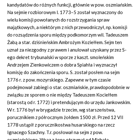
kandydatów do różnych funkcji, głównie w pow. oszmiańskim.
Na sejmie rozbiorowym l. 1773–5 został wyznaczony do
wielu komisji powołanych do rozstrzygania spraw
majątkowych, a niektórym z nich przewodniczył, np. komisji
do rozsądzenia sporu między podkomorzym wil. Tadeuszem
Żabą a star. dziśnieńskim Ambrożym Koziełłem. Sejm ten
uznał za niezgodny z prawem i anulował uzyskany przez S-
ego dekret trybunalski w sporze z kaszt. smoleńskim
Andrzejem Zienkowiczem o dobra Spiahła i wyznaczył
komisję do zakończenia sporu. S. został posłem na sejm
1776 r. z pow. mozyrskiego. Zapewne w tym czasie
podejmował zabiegi o star. oszmiańskie, prawdopodobnie w
związku ze sporem o nie między Tadeuszem Kociełłem
(starostą od r. 1772) i pretendującym do urzędu Jankowskim.
W r. 1776 był w brygadzie trzecim, wg starszeństwa,
porucznikiem z półrocznym żołdem 1500 zł. Przed 12 VII
1778 ustąpił z porucznikostwa husarskiego na rzecz
Ignacego Szachny. T.r. posłował na sejm z pow.
oszmiańskiego. Wraz z żoną otrzymał od Michała