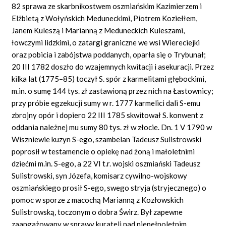
82 sprawa ze skarbnikostwem oszmiańskim Kazimierzem i
Elżbietą z Wołyńskich Meduneckimi, Piotrem Koziełłem,
Janem Kuleszą i Marianną z Meduneckich Kuleszami,
łowczymi lidzkimi, o zatargi graniczne we wsi Wiereciejki
oraz pobicia i zabójstwa poddanych, oparła się o Trybunał;
20 III 1782 doszło do wzajemnych kwitacji i asekuracji. Przez
kilka lat (1775–85) toczył S. spór z karmelitami głębockimi,
m.in. o sumę 144 tys. zł zastawioną przez nich na Łastownicy;
przy próbie egzekucji sumy w r. 1777 karmelici dali S-emu
zbrojny opór i dopiero 22 III 1785 skwitował S. konwent z
oddania należnej mu sumy 80 tys. zł w złocie. Dn. 1 V 1790 w
Wiszniewie kuzyn S-ego, szambelan Tadeusz Sulistrowski
poprosił w testamencie o opiekę nad żoną i małoletnimi
dziećmi m.in. S-ego, a 22 VI t.r. wojski oszmiański Tadeusz
Sulistrowski, syn Józefa, komisarz cywilno-wojskowy
oszmiańskiego prosił S-ego, swego stryja (stryjecznego) o
pomoc w sporze z macochą Marianną z Kozłowskich
Sulistrowską, toczonym o dobra Świrz. Był zapewne
zaangażowany w sprawy kurateli nad niepełnoletnim