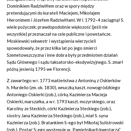
Dominikiem Radziwiłłem oraz w spory między
pretendującymi do kurateli Maciejem, Mikołajem
Hieronimem i Józefem Radziwiłłami. W l. 1792–4 zaciągnął S.
wiele pożyczek; prawdopodobnie większość (jeśli nie
wszystkie) przeznaczał na cele publiczne i powstańcze.
Moskiewski sekwestr i wystąpienia wierzycieli
spowodowały, że przez kilka lat po jego śmierci
Szemetowszczyzna i inne dobra były przedmiotem działań
Sądu Głównego i sądu taksatorsko-eksdywizyjnego. S. zmarł
późną jesienią 1795 we Florencji.
Z zawartego w r. 1773 małżeństwa z Antoniną z Oskierków
h. Murdelio (zm. ok. 1830), wnuczką kaszt. nowogródzkiego
Antoniego Oskierki (zob.), córką Kazimierza Macieja
Oskierki, marszałka, a w r. 1793 kaszt. mozyrskiego, oraz
Karoliny ze Steckich, córki Kazimierza Steckiego (zob.),
siostry Jana Kazimierza Steckiego (zob.), miał S. syna
Kazimierza (zob.). Bratankiem S-ego był Mikołaj Sulistrowski
(zob.). Postać S-ego występuje w „Pamiętnikach kwestarza”