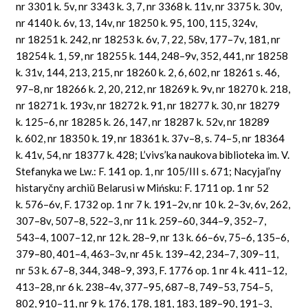
nr 3301 k. 5v, nr 3343 k. 3, 7, nr 3368 k. 11v, nr 3375 k. 30v,
nr 4140 k. 6v, 13, 14v, nr 18250 k. 95, 100, 115, 324v,
nr 18251 k. 242, nr 18253 k. 6v, 7, 22, 58v, 177–7v, 181, nr
18254 k. 1, 59, nr 18255 k. 144, 248–9v, 352, 441, nr 18258
k. 31v, 144, 213, 215, nr 18260 k. 2, 6, 602, nr 18261 s. 46,
97–8, nr 18266 k. 2, 20, 212, nr 18269 k. 9v, nr 18270 k. 218,
nr 18271 k. 193v, nr 18272 k. 91, nr 18277 k. 30, nr 18279
k. 125–6, nr 18285 k. 26, 147, nr 18287 k. 52v, nr 18289
k. 602, nr 18350 k. 19, nr 18361 k. 37v–8, s. 74–5, nr 18364
k. 41v, 54, nr 18377 k. 428; L’vivs’ka naukova biblioteka im. V.
Stefanyka we Lw.: F. 141 op. 1, nr 105/III s. 671; Nacyjal’ny
histaryčny archiŭ Belarusi w Mińsku: F. 1711 op. 1 nr 52
k. 576–6v, F. 1732 op. 1 nr 7 k. 191–2v, nr 10 k. 2–3v, 6v, 262,
307–8v, 507–8, 522–3, nr 11 k. 259–60, 344–9, 352–7,
543–4, 1007–12, nr 12 k. 28–9, nr 13 k. 66–6v, 75–6, 135–6,
379–80, 401–4, 463–3v, nr 45 k. 139–42, 234–7, 309–11,
nr 53 k. 67–8, 344, 348–9, 393, F. 1776 op. 1 nr 4 k. 411–12,
413–28, nr 6 k. 238–4v, 377–95, 687–8, 749–53, 754–5,
802, 910–11, nr 9 k. 176, 178, 181, 183, 189–90, 191–3,