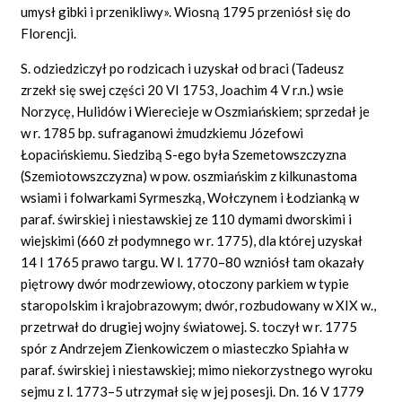
umysł gibki i przenikliwy». Wiosną 1795 przeniósł się do
Florencji.
S. odziedziczył po rodzicach i uzyskał od braci (Tadeusz
zrzekł się swej części 20 VI 1753, Joachim 4 V r.n.) wsie
Norzycę, Hulidów i Wierecieje w Oszmiańskiem; sprzedał je
w r. 1785 bp. sufraganowi żmudzkiemu Józefowi
Łopacińskiemu. Siedzibą S-ego była Szemetowszczyzna
(Szemiotowszczyzna) w pow. oszmiańskim z kilkunastoma
wsiami i folwarkami Syrmeszką, Wołczynem i Łodzianką w
paraf. świrskiej i niestawskiej ze 110 dymami dworskimi i
wiejskimi (660 zł podymnego w r. 1775), dla której uzyskał
14 I 1765 prawo targu. W l. 1770–80 wzniósł tam okazały
piętrowy dwór modrzewiowy, otoczony parkiem w typie
staropolskim i krajobrazowym; dwór, rozbudowany w XIX w.,
przetrwał do drugiej wojny światowej. S. toczył w r. 1775
spór z Andrzejem Zienkowiczem o miasteczko Spiahła w
paraf. świrskiej i niestawskiej; mimo niekorzystnego wyroku
sejmu z l. 1773–5 utrzymał się w jej posesji. Dn. 16 V 1779