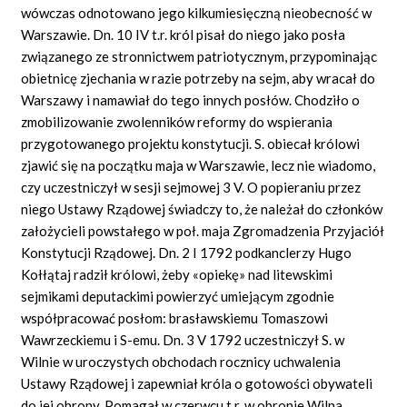
wówczas odnotowano jego kilkumiesięczną nieobecność w
Warszawie. Dn. 10 IV t.r. król pisał do niego jako posła
związanego ze stronnictwem patriotycznym, przypominając
obietnicę zjechania w razie potrzeby na sejm, aby wracał do
Warszawy i namawiał do tego innych posłów. Chodziło o
zmobilizowanie zwolenników reformy do wspierania
przygotowanego projektu konstytucji. S. obiecał królowi
zjawić się na początku maja w Warszawie, lecz nie wiadomo,
czy uczestniczył w sesji sejmowej 3 V. O popieraniu przez
niego Ustawy Rządowej świadczy to, że należał do członków
założycieli powstałego w poł. maja Zgromadzenia Przyjaciół
Konstytucji Rządowej. Dn. 2 I 1792 podkanclerzy Hugo
Kołłątaj radził królowi, żeby «opiekę» nad litewskimi
sejmikami deputackimi powierzyć umiejącym zgodnie
współpracować posłom: brasławskiemu Tomaszowi
Wawrzeckiemu i S-emu. Dn. 3 V 1792 uczestniczył S. w
Wilnie w uroczystych obchodach rocznicy uchwalenia
Ustawy Rządowej i zapewniał króla o gotowości obywateli
do jej obrony. Pomagał w czerwcu t.r. w obronie Wilna