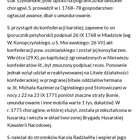
star. szymańskie, pow. upicki) na pograniczu kurlandzkim
chorągwi, S. prowadził w l. 1768–78 gospodarstwo:
ogłaszał awanse, dbał o umundurowanie.
S. przystąpił do konfederacji barskiej; zapewne to on
(porucznik petyhorski) podpisał 26 IX 1768 w Miadziole (wg
W. Konopczyńskiego, u S. Morawskiego: 26 VII) akt
konfederacji pow. oszmiańskiego i został jej konsyliarzem.
Wkrótce (29 X), po kapitulacji zgromadzonych w Nieświeżu
konfederatów lit., był zmuszony podpisać reces. Ponownie
jednak wziął udział w reaktywowanej na Litwie działalności
konfederackiej; w przegranej bitwie oddziałów hetmana
w. lit. Michała Kazimierza Ogińskiego pod Stołowiczami w
nocy z 22 na 23 IX 1771 poniósł znaczne straty (konie,
umundurowanie i inne mobilia warte 1 tys. dukatów). W
r. 1775 chorągiew, w której służył, została przekształcona w
husarską i weszła w skład tworzonej Brygady Husarskiej
Kawalerii Narodowej.
S. należał do stronników Karola Radziwiłła i wspierał jego