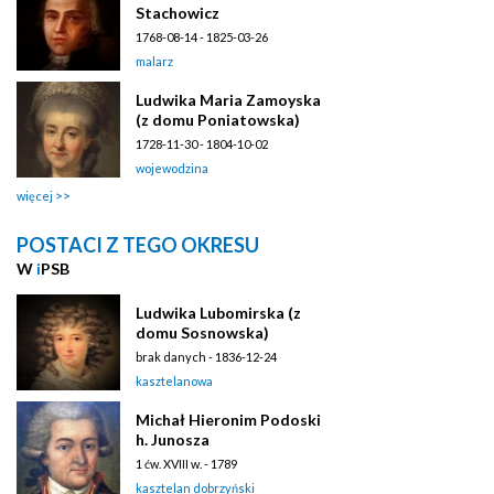
Stachowicz
1768-08-14 - 1825-03-26
malarz
Ludwika Maria Zamoyska
(z domu Poniatowska)
1728-11-30 - 1804-10-02
wojewodzina
więcej
POSTACI Z TEGO OKRESU
W
i
PSB
Ludwika Lubomirska (z
domu Sosnowska)
brak danych - 1836-12-24
kasztelanowa
Michał Hieronim Podoski
h. Junosza
1 ćw. XVIII w. - 1789
kasztelan dobrzyński