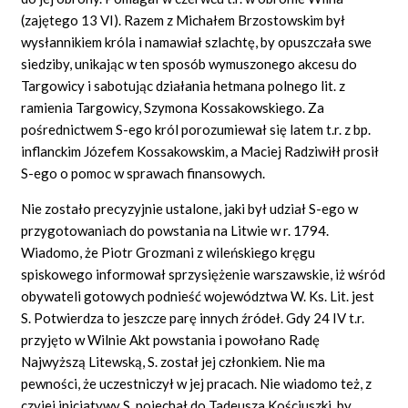
(zajętego 13 VI). Razem z Michałem Brzostowskim był
wysłannikiem króla i namawiał szlachtę, by opuszczała swe
siedziby, unikając w ten sposób wymuszonego akcesu do
Targowicy i sabotując działania hetmana polnego lit. z
ramienia Targowicy, Szymona Kossakowskiego. Za
pośrednictwem S-ego król porozumiewał się latem t.r. z bp.
inflanckim Józefem Kossakowskim, a Maciej Radziwiłł prosił
S-ego o pomoc w sprawach finansowych.
Nie zostało precyzyjnie ustalone, jaki był udział S-ego w
przygotowaniach do powstania na Litwie w r. 1794.
Wiadomo, że Piotr Grozmani z wileńskiego kręgu
spiskowego informował sprzysiężenie warszawskie, iż wśród
obywateli gotowych podnieść województwa W. Ks. Lit. jest
S. Potwierdza to jeszcze parę innych źródeł. Gdy 24 IV t.r.
przyjęto w Wilnie Akt powstania i powołano Radę
Najwyższą Litewską, S. został jej członkiem. Nie ma
pewności, że uczestniczył w jej pracach. Nie wiadomo też, z
czyjej inicjatywy S. pojechał do Tadeusza Kościuszki, by