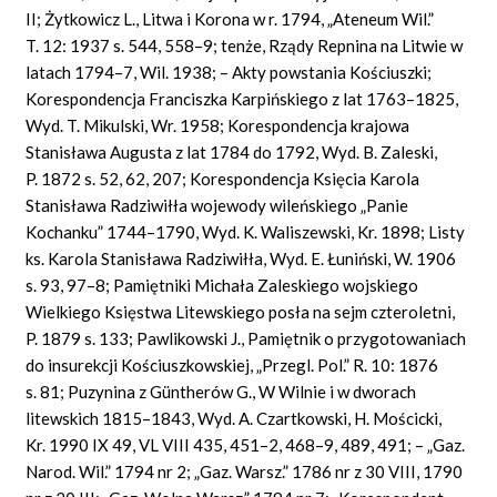
II; Żytkowicz L., Litwa i Korona w r. 1794, „Ateneum Wil.”
T. 12: 1937 s. 544, 558–9; tenże, Rządy Repnina na Litwie w
latach 1794–7, Wil. 1938; – Akty powstania Kościuszki;
Korespondencja Franciszka Karpińskiego z lat 1763–1825,
Wyd. T. Mikulski, Wr. 1958; Korespondencja krajowa
Stanisława Augusta z lat 1784 do 1792, Wyd. B. Zaleski,
P. 1872 s. 52, 62, 207; Korespondencja Księcia Karola
Stanisława Radziwiłła wojewody wileńskiego „Panie
Kochanku” 1744–1790, Wyd. K. Waliszewski, Kr. 1898; Listy
ks. Karola Stanisława Radziwiłła, Wyd. E. Łuniński, W. 1906
s. 93, 97–8; Pamiętniki Michała Zaleskiego wojskiego
Wielkiego Księstwa Litewskiego posła na sejm czteroletni,
P. 1879 s. 133; Pawlikowski J., Pamiętnik o przygotowaniach
do insurekcji Kościuszkowskiej, „Przegl. Pol.” R. 10: 1876
s. 81; Puzynina z Güntherów G., W Wilnie i w dworach
litewskich 1815–1843, Wyd. A. Czartkowski, H. Mościcki,
Kr. 1990 IX 49, VL VIII 435, 451–2, 468–9, 489, 491; – „Gaz.
Narod. Wil.” 1794 nr 2; „Gaz. Warsz.” 1786 nr z 30 VIII, 1790