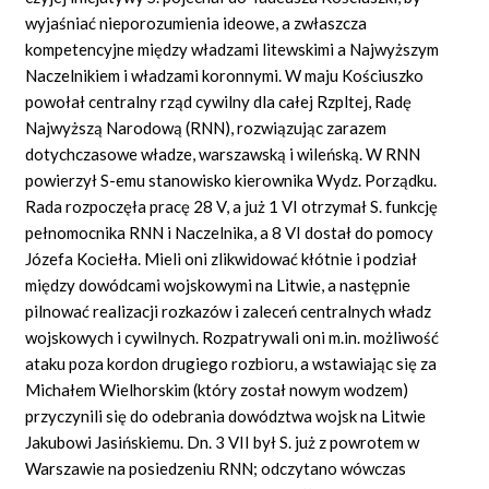
wyjaśniać nieporozumienia ideowe, a zwłaszcza
kompetencyjne między władzami litewskimi a Najwyższym
Naczelnikiem i władzami koronnymi. W maju Kościuszko
powołał centralny rząd cywilny dla całej Rzpltej, Radę
Najwyższą Narodową (RNN), rozwiązując zarazem
dotychczasowe władze, warszawską i wileńską. W RNN
powierzył S-emu stanowisko kierownika Wydz. Porządku.
Rada rozpoczęła pracę 28 V, a już 1 VI otrzymał S. funkcję
pełnomocnika RNN i Naczelnika, a 8 VI dostał do pomocy
Józefa Kociełła. Mieli oni zlikwidować kłótnie i podział
między dowódcami wojskowymi na Litwie, a następnie
pilnować realizacji rozkazów i zaleceń centralnych władz
wojskowych i cywilnych. Rozpatrywali oni m.in. możliwość
ataku poza kordon drugiego rozbioru, a wstawiając się za
Michałem Wielhorskim (który został nowym wodzem)
przyczynili się do odebrania dowództwa wojsk na Litwie
Jakubowi Jasińskiemu. Dn. 3 VII był S. już z powrotem w
Warszawie na posiedzeniu RNN; odczytano wówczas