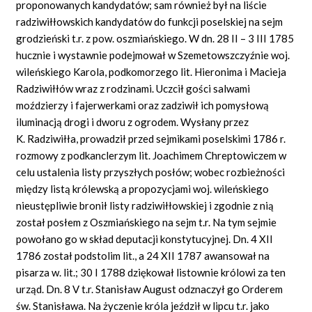
proponowanych kandydatów; sam również był na liście
radziwiłłowskich kandydatów do funkcji poselskiej na sejm
grodzieński t.r. z pow. oszmiańskiego. W dn. 28 II – 3 III 1785
hucznie i wystawnie podejmował w Szemetowszczyźnie woj.
wileńskiego Karola, podkomorzego lit. Hieronima i Macieja
Radziwiłłów wraz z rodzinami. Uczcił gości salwami
moździerzy i fajerwerkami oraz zadziwił ich pomysłową
iluminacją drogi i dworu z ogrodem. Wysłany przez
K. Radziwiłła, prowadził przed sejmikami poselskimi 1786 r.
rozmowy z podkanclerzym lit. Joachimem Chreptowiczem w
celu ustalenia listy przyszłych posłów; wobec rozbieżności
między listą królewską a propozycjami woj. wileńskiego
nieustępliwie bronił listy radziwiłłowskiej i zgodnie z nią
został posłem z Oszmiańskiego na sejm t.r. Na tym sejmie
powołano go w skład deputacji konstytucyjnej. Dn. 4 XII
1786 został podstolim lit., a 24 XII 1787 awansował na
pisarza w. lit.; 30 I 1788 dziękował listownie królowi za ten
urząd. Dn. 8 V t.r. Stanisław August odznaczył go Orderem
św. Stanisława. Na życzenie króla jeździł w lipcu t.r. jako