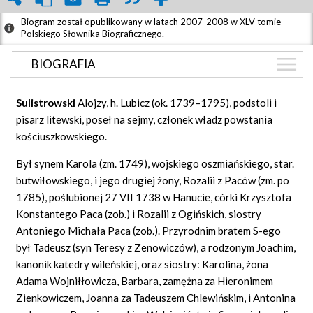
Biogram został opublikowany w latach 2007-2008 w XLV tomie
Polskiego Słownika Biograficznego.
BIOGRAFIA
BIOGRAFIA
Sulistrowski
Alojzy, h. Lubicz (ok. 1739–1795), podstoli i
GRAF POWIĄZAŃ
pisarz litewski, poseł na sejmy, członek władz powstania
kościuszkowskiego.
DYSKUSJA
Mapa
Był synem Karola (zm. 1749), wojskiego oszmiańskiego, star.
butwiłowskiego, i jego drugiej żony, Rozalii z Paców (zm. po
1785), poślubionej 27 VII 1738 w Hanucie, córki Krzysztofa
Konstantego Paca (zob.) i Rozalii z Ogińskich, siostry
Antoniego Michała Paca (zob.). Przyrodnim bratem S-ego
był Tadeusz (syn Teresy z Zenowiczów), a rodzonym Joachim,
kanonik katedry wileńskiej, oraz siostry: Karolina, żona
Adama Wojniłłowicza, Barbara, zamężna za Hieronimem
Zienkowiczem, Joanna za Tadeuszem Chlewińskim, i Antonina