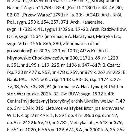
nr z 20 III; „Gaz. Wolna Warsz.” 1794 nr 7; „Korespondent
Narod. i Zagran.” 1794 s. 854; „Kur. Lit.” 1801 nr 43–46, 80,
82, 83; „Przew. Warsz.” 1791 nr I s. 33; – AGAD: Arch. Król.
Pol., sygn. 253 k. 154, 257, 371, Arch. Kameralne,
sygn. III/323 k. 41, sygn. III/326 s. 19–20, Arch. Radziwiłłów,
Dz. V, sygn. 15347 (informacje A. Haratyma), Metryka Lit.,
sygn. VII nr 155 k. 366, 380, Zbiór mater. różnej
proweniencji, nr 303 s. 233, nr 1037; AP w Kr.: Arch.
Młynowskie Chodkiewiczów, nr 280, 1171 s. 69, nr 1228
s. 351, nr 1195 s. 119, 225, nr 1196 s. 347–617; B. Czart.:
rkp. 723 nr 477 s. 957, nr 478 s. 959, nr 879 k. 267, nr 922; B.
Nauk. PAU i PAN w Kr.: rkp. 1143 k. 93–3v, rkp. 1174 k. 27–
7v, 38, 57v, 73v, 89, 94 (informacje A. Haratyma); B. Publ. m.
stoł. W.: rkp. akc. 282 k. 33–3v; BUW: sygn. 1932 k. 48;
Central’nyj deržavnyj istoryčnyj archiv Ukraïny we Lw.: F. 49
op. 3 nr 134 k. 316; Lietuvos valstybės istorijos archyvas w
Wil.: F. 4 op. 2 nr 49 k. 1, F. 391 op. 4 nr 2863 op. 6, nr 12,
op. 9 nr 2422 k. 9v, 10, nr 2782, Metryka Lit., F. 543 nr 379,
F. 551 nr 1020, F. 555 nr 129, 674, S.A., nr 3300 k. 6, 35, 35v,