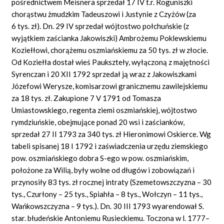
pośrednictwem Meisnera sprzedał 17 IV t.r. Roguniszki
chorąstwu żmudzkim Tadeuszowi i Justynie z Czyżów (za
6 tys. zł). Dn. 29 IV sprzedał wójtostwo połchuńskie (z
wyjątkiem zaścianka Jakowiszki) Ambrożemu Poklewskiemu
Koziełłowi, chorążemu oszmiańskiemu za 50 tys. zł w złocie.
Od Koziełła dostał wieś Paukszteły, wyłączoną z majętności
Syrenczan i 20 XII 1792 sprzedał ją wraz z Jakowiszkami
Józefowi Werysze, komisarzowi granicznemu zawilejskiemu
za 18 tys. zł. Zakupione 7 V 1791 od Tomasza
Umiastowskiego, regenta ziemi oszmiańskiej, wójtostwo
rymdziuńskie, obejmujące ponad 20 wsi i zaścianków,
sprzedał 27 II 1793 za 340 tys. zł Hieronimowi Oskierce. Wg
tabeli spisanej 18 I 1792 i zaświadczenia urzędu ziemskiego
pow. oszmiańskiego dobra S-ego w pow. oszmiańskim,
położone za Wilią, były wolne od długów i zobowiązań i
przynosiły 83 tys. zł rocznej intraty (Szemetowszczyzna – 30
tys., Czurłony – 25 tys., Spiahła – 8 tys., Wołczyn – 11 tys.,
Wańkowszczyzna – 9 tys.). Dn. 30 III 1793 wyarendował S.
star. błudeńskie Antoniemu Rusieckiemu. Toczona w l. 1777–