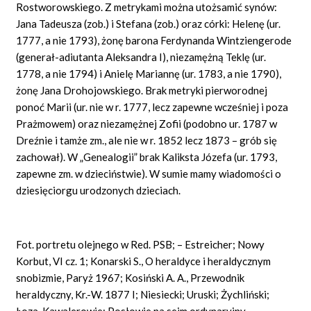
Rostworowskiego. Z metrykami można utożsamić synów:
Jana Tadeusza (zob.) i Stefana (zob.) oraz córki: Helenę (ur.
1777, a nie 1793), żonę barona Ferdynanda Wintziengerode
(generał-adiutanta Aleksandra I), niezamężną Teklę (ur.
1778, a nie 1794) i Anielę Mariannę (ur. 1783, a nie 1790),
żonę Jana Drohojowskiego. Brak metryki pierworodnej
ponoć Marii (ur. nie w r. 1777, lecz zapewne wcześniej i poza
Prażmowem) oraz niezamężnej Zofii (podobno ur. 1787 w
Dreźnie i tamże zm., ale nie w r. 1852 lecz 1873 – grób się
zachował). W „Genealogii” brak Kaliksta Józefa (ur. 1793,
zapewne zm. w dzieciństwie). W sumie mamy wiadomości o
dziesięciorgu urodzonych dzieciach.
Fot. portretu olejnego w Red. PSB; – Estreicher; Nowy
Korbut, VI cz. 1; Konarski S., O heraldyce i heraldycznym
snobizmie, Paryż 1967; Kosiński A. A., Przewodnik
heraldyczny, Kr.-W. 1877 I; Niesiecki; Uruski; Żychliński;
Łoza, Kawalerowie; Posłowie na sejm ordynaryjny