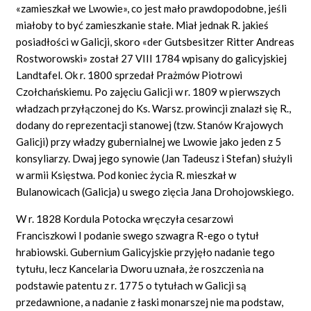
«zamiesz
kał we Lwowie», co jest
mało
prawdopodobne, jeśli
miałoby to być zamieszkanie stałe. Miał jednak R. jakieś
posiadłości w Galicji, skoro
«der
Gutsbesitzer Ritter
Andreas
Rostworowski» został 27 VIII 1784 wpisany do galicyjskiej
Landtafel. Ok r. 1800 sprzedał Prażmów Piotrowi
Czołchańskiemu. Po zajęciu Galicji w r. 1809 w pierwszych
władzach przyłączonej do Ks. Warsz. prowincji znalazł się R.,
dodany do reprezentacji stanowej (tzw. Stanów Krajowych
Galicji) przy władzy gubernialnej we Lwowie jako jeden z 5
konsyliarzy. Dwaj jego synowie (Jan Tadeusz i Stefan) służyli
w armii Księstwa. Pod koniec życia R. mieszkał w
Bulanowicach (Galicja) u swego zięcia Jana Drohojowskiego.
W r. 1828 Kordula Potocka wręczyła cesarzowi
Franciszkowi I podanie swego szwagra R-ego o tytuł
hrabiowski. Gubernium Galicyjskie przyjęło nadanie tego
tytułu, lecz Kancelaria Dworu uznała, że roszczenia na
podstawie patentu z r. 1775 o tytułach w Galicji są
przedawnione, a nadanie z łaski monarszej nie ma podstaw,