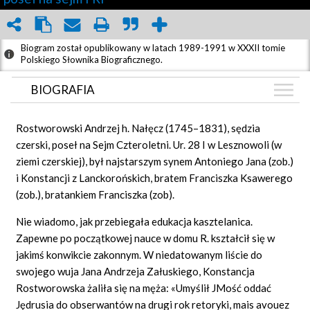
Biogram został opublikowany w latach 1989-1991 w XXXII tomie
Polskiego Słownika Biograficznego.
BIOGRAFIA
BIOGRAFIA
Rostworowski Andrzej h. Nałęcz (1745–1831), sędzia
GRAF POWIĄZAŃ
czerski, poseł na Sejm Czteroletni. Ur. 28 I w Lesznowoli (w
ziemi czerskiej), był najstarszym synem Antoniego Jana (zob.)
DYSKUSJA
i Konstancji z Lanckorońskich, bratem Franciszka Ksawerego
Mapa
(zob.), bratankiem Franciszka (zob).
Nie wiadomo, jak przebiegała edukacja kasztelanica.
Zapewne po początkowej nauce w domu R. kształcił się w
jakimś konwikcie zakonnym. W niedatowanym liście do
swojego wuja Jana Andrzeja Załuskiego, Konstancja
Rostworowska żaliła się na męża: «Umyślił JMość oddać
Jędrusia do obserwantów na drugi rok retoryki,
mais avouez