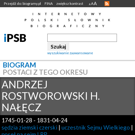
A
Przejdź do: biogramy.pl
FINA
zwiększ kontrast
A
A
wyszukiwanie zaawansowane
BIOGRAM
POSTACI Z TEGO OKRESU
ANDRZEJ
ROSTWOROWSKI H.
NAŁĘCZ
1745-01-28
-
1831-04-24
sędzia ziemski czerski
|
uczestnik Sejmu Wielkiego
|
poseł na sejm I RP