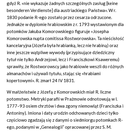
gdyż R. «nie wykazuje żadnych szczególnych zasług [keine
besonderen Verdienste] dla austriackiego Państwa». W r.
1830 podanie R-ego zostało przez cesarza odrzucone.
Jednakże w dyplomie hrabiowskim z r. 1793 wystawionym dla
potomków Jakuba Komorowskiego figuruje «Josepha
Komorowska nupta comitissa Rostworowska». Ta nieścisłość
kancelaryjna (Józefa była hrabianką, lecz nie hrabiną) oraz
inne jeszcze wątpliwe wywody (przypisujące dziedziczny
tytuł nie tylko Andrzejowi, lecz i Franciszkowi Ksaweremu)
sprawiły, że Rostworowscy jako hrabiowie weszli do różnych
almanachów i używali tytułu, stając się «hrabiami
kopertowymi». R. zmarł 24 IV 1831.
W małżeństwie z Józefą z Komorowskich miał R. liczne
potomstwo. Metryki parafii w Prażmowie odnotowują w l.
1777–93 osiem chrztów i dwa zgony niemowląt (Franciszka i
Antoniny). Imiona i daty urodzin odchowanych dzieci tylko
częściowo zgadzają się z danymi o siedmiorgu potomkach R-
ego, podanymi w „Genealogii” opracowanej przez S. M.