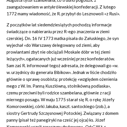
zaangażowaniem w antykrólewskiej konfederacji. Z lutego
1772 mamy wiadomość, że R. przybył do Lesznowoli
«z
Rusi».
Z początków lat siedemdziesiątych pochodzą informacje
świadczące o nabieraniu przez R-ego znaczenia w ziemi
czerskiej. Dn. 16 IV 1773 matka pisała do Załuskiego, że syn
wyjechał
«do
Warszawy delegowany od ziemi, aby
prowiantami zbyt nie obciążali Moskale dóbr w tej ziemi
leżących», ogałacanych już wcześniej przez konfederatów.
Sam zaś R. informował tegoż adresata, że delegowali go «w.
w. urzędnicy do generała
Bibikow».
Jednak w liście chodziło
głównie o sprawę osobistą: protekcję «względem ożenienia
mego z W. Im. Panną Kuszlówną, stolnikówną
podlaska»,
czemu przeciwni byli rodzice szambelana, głównie z racji
miernego posagu. W maju 1775 starał się R. o rękę Józefy
Komorowskiej, córki Jakuba, kaszt. santockiego (zob.), a
siostry Gertrudy Szczęsnowej Potockiej. Związany z domem
panny (pisał też panegiryki na cześć jej ojca) ks. Józef
Komorowski uczcił zaręczyny drukowaną „Odą”. W t. r.