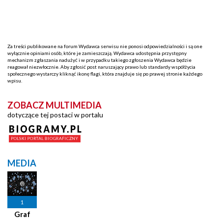
Za treści publikowane na forum Wydawca serwisu nie ponosi odpowiedzialności i są one
wyłącznie opiniami osób, które je zamieszczają. Wydawca udostępnia przystępny
mechanizm zgłaszania nadużyć i w przypadku takiego zgłoszenia Wydawca będzie
reagował niezwłocznie. Aby zgłosić post naruszający prawo lub standardy współżycia
społecznego wystarczy kliknąć ikonę flagi, która znajduje się po prawej stronie każdego
wpisu.
ZOBACZ MULTIMEDIA
dotyczące tej postaci w portalu
MEDIA
1
Graf