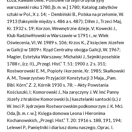
warszawski roku 1780, [b. m. w.] 1780; Katalog zabytków
sztuki w Pol., X z. 14; – Dembiński B., Polska na przełomie, W.
1913 (faksymile między s. 486 a s. 487); Dihm J., Trzeci Maj,
Kr. 1932 s. 19; Korzon, Wewnętrzne dzieje, V; Kowecki J.,
Klub Radziwiłłowski w Warszawie w 1791 r., w: Wiek
Oświecenia, VI, W. 1989 s. 106; Krzos K., Z księciem Józefem
w Galicji w 1809 r. Rząd Centralny obojga Galicji, W. 1967;
Magier, Estetyka Warszawy; Michalski J., Sejmiki poselskie
1788 r., (cz. II), „Przegl. Hist.” T. 51: 1900 z. 2 s. 351;
Rostworowski
E.
M., Popioły i korzenie, Kr. 1985; Skałkowski
A. M., Towarzystwo Przyjaciół Konstytucji 3 Maja, „Pam.
Bibl. Kórn.” Z. 2, Kórnik 1930 s. 78; – Akty Powstania
Kościuszki, I; Komorowski J., Na zaręczyny J. W. Imć Panny
Józefy z hrabiów Komorowski (s.) kasztelanki santocki (s.) z
W. Imci P. Jędrzejem Rostworowskim podkomorzym J. K. Mci.
Oda, [b. m. r. w.]; Księga domowa Leona i Hieronima
Kochanowskich, „Przegl. Hist.” T. 20: 1916 s. 188, 191, 194;
Lelewel P., Pamiętniki i diariusz domu naszego, Oprac. I.