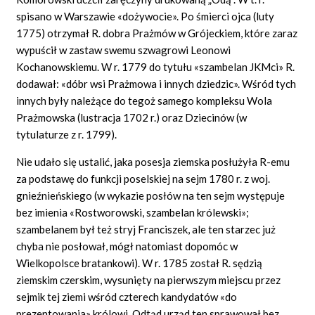
spisano w Warszawie
«dożywocie».
Po śmierci ojca (luty
1775) otrzymał R. dobra Prażmów w Grójeckiem, które zaraz
wypuścił w zastaw swemu szwagrowi Leonowi
Kochanowskiemu. W r. 1779 do tytułu
«szambelan
JKMci»
R.
dodawał:
«dóbr
wsi Prażmowa i innych
dziedzic».
Wśród tych
innych były należące do tegoż samego kompleksu Wola
Prażmowska (lustracja 1702 r.) oraz Dziecinów (w
tytulaturze z r. 1799).
Nie udało się ustalić, jaka posesja ziemska posłużyła R-emu
za podstawę do funkcji poselskiej na sejm 1780 r. z woj.
gnieźnieńskiego (w wykazie posłów na ten sejm występuje
bez imienia «Rostworowski, szambelan królewski»;
szambelanem był też stryj Franciszek, ale ten starzec już
chyba nie posłował, mógł natomiast dopomóc w
Wielkopolsce bratankowi). W r. 1785 został R. sędzią
ziemskim czerskim, wysunięty na pierwszym miejscu przez
sejmik tej ziemi wśród czterech kandydatów «do
prezentowania» królowi. Odtąd urząd ten sprawował bez