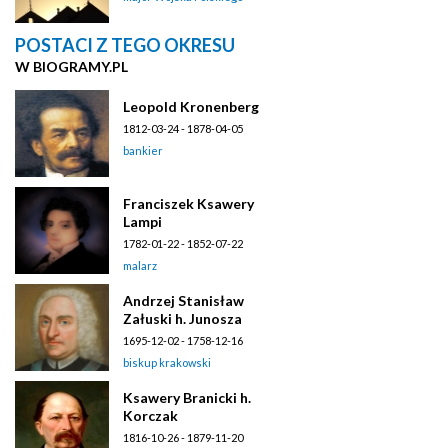
POSTACI Z TEGO OKRESU
W BIOGRAMY.PL
Leopold Kronenberg
1812-03-24 - 1878-04-05
bankier
Franciszek Ksawery
Lampi
1782-01-22 - 1852-07-22
malarz
Andrzej Stanisław
Załuski h. Junosza
1695-12-02 - 1758-12-16
biskup krakowski
Ksawery Branicki h.
Korczak
1816-10-26 - 1879-11-20