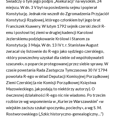
Świadczy o tym jego podpis „Asekuracji” na wysokim, 24
miejscu. W dn. 3 V był na posiedzeniu sejmu i popierał
Konstytucję. Jednak nie wszedł do Zgromadzenia Przyjaciół
Konstytucji Rządowej, którego członkiem był jego brat
Franciszek Ksawery. W lutym 1792 sejmik czerski zlecił R-
emu i posłowi tej ziemi w drugiej kadencji Karolowi
Jezierskiemu podziękowanie Królowi i Stanom za
Konstytucję 3 Maja. W dn. 13 IV t. r. Stanisław August
zwracał się listownie do R-ego jako sędziego czerskiego,
«który
powszechny uzyskał dla siebie od współobywateli
szacunek», o poparcie protegowanej przez siebie sprawy. W
czasie powstania Rada Zastępcza Tymczasowa 30 IV 1794
powołała R-ego w skład Deputacji Komisyjnej Porządkowej
Ziemi Czerskiej (a nie Komisji Porządkowej Księstwa
Mazowieckiego, jak podają to niektórzy autorzy). O
ówczesnej działalności R-ego nic nie wiadomo. Po trzecim
rozbiorze wg wspomnienia w „Kurierze Warszawskim” «w
wiejskim zaciszu szukał spoczynku, pociechy», a wg S. M.
Rostworowskiego („Szkic historyczno-genealogiczny…”)