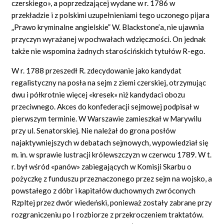
czerskiego», a poprzedzającej wydane w r. 1786 w
przekładzie i z polskimi uzupełnieniami tego uczonego pijara
„Prawo kryminalne angielskie” W. Blackstone’a, nie ujawnia
przyczyn wyrażanej w pochwałach wdzięczności. On jednak
także nie wspomina żadnych starościńskich tytułów R-ego.
W r. 1788 przeszedł R. zdecydowanie jako kandydat
regalistyczny na posła na sejm z ziemi czerskiej, otrzymując
dwu i półkrotnie więcej «kresek» niż kandydaci obozu
przeciwnego. Akces do konfederacji sejmowej podpisał w
pierwszym terminie. W Warszawie zamieszkał w Marywilu
przy ul. Senatorskiej. Nie należał do grona posłów
najaktywniejszych w debatach sejmowych, wypowiedział się
m. in. w sprawie lustracji królewszczyzn w czerwcu 1789. W t.
r. był wśród «panów» zabiegających w Komisji Skarbu o
pożyczkę z funduszu przeznaczonego przez sejm na wojsko, a
powstałego z dóbr i kapitałów duchownych zwróconych
Rzpltej przez dwór wiedeński, ponieważ zostały zabrane przy
rozgraniczeniu po I rozbiorze z przekroczeniem traktatów.