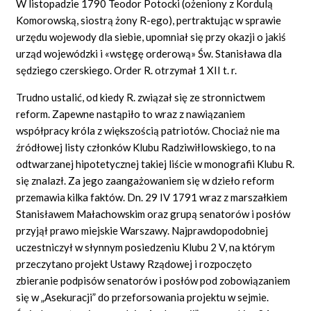
W listopadzie 1790 Teodor Potocki (ożeniony z Kordulą
Komorowską, siostrą żony R-ego), pertraktując w sprawie
urzędu wojewody dla siebie, upomniał się przy okazji o jakiś
urząd wojewódzki i «wstęgę orderową» Św. Stanisława dla
sędziego czerskiego. Order R. otrzymał 1 XII t. r.
Trudno ustalić, od kiedy R. związał się ze stronnictwem
reform. Zapewne nastąpiło to wraz z nawiązaniem
współpracy króla z większością patriotów. Chociaż nie ma
źródłowej listy członków Klubu Radziwiłlowskiego, to na
odtwarzanej hipotetycznej takiej liście w monografii Klubu R.
się znalazł. Za jego zaangażowaniem się w dzieło reform
przemawia kilka faktów. Dn. 29 IV 1791 wraz z marszałkiem
Stanisławem Małachowskim oraz grupą senatorów i posłów
przyjął prawo miejskie Warszawy. Najprawdopodobniej
uczestniczył w słynnym posiedzeniu Klubu 2 V, na którym
przeczytano projekt Ustawy Rządowej i rozpoczęto
zbieranie podpisów senatorów i posłów pod zobowiązaniem
się w „Asekuracji” do przeforsowania projektu w sejmie.