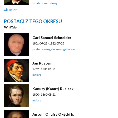
działacz narodowy
więcej
POSTACI Z TEGO OKRESU
W
i
PSB
Carl Samuel Schneider
1801-09-22 - 1882-07-25
pastor ewangelicko-augsburski
Jan Rustem
1762 - 1835-06-21
malarz
Kanuty (Kanut) Rusiecki
1800 - 1860-08-21
malarz
Antoni Onufry Okęcki h.