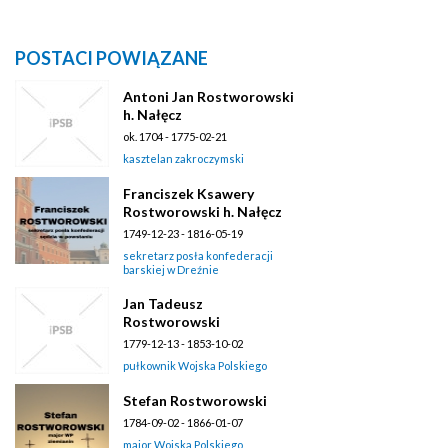
POSTACI POWIĄZANE
Antoni Jan Rostworowski
h. Nałęcz
ok. 1704 - 1775-02-21
kasztelan zakroczymski
Franciszek Ksawery
Rostworowski h. Nałęcz
1749-12-23 - 1816-05-19
sekretarz posła konfederacji
barskiej w Dreźnie
Jan Tadeusz
Rostworowski
1779-12-13 - 1853-10-02
pułkownik Wojska Polskiego
Stefan Rostworowski
1784-09-02 - 1866-01-07
major Wojska Polskiego