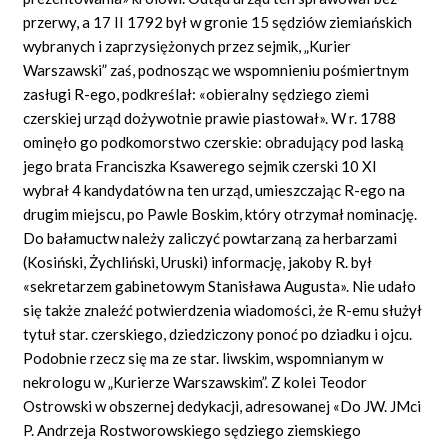
przerwy, a 17 II 1792 był w gronie 15 sędziów ziemiańskich
wybranych i zaprzysiężonych przez sejmik, „Kurier
Warszawski” zaś, podnosząc we wspomnieniu pośmiertnym
zasługi R-ego, podkreślał: «obieralny sędziego ziemi
czerskiej urząd dożywotnie prawie piastował». W r. 1788
ominęło go podkomorstwo czerskie: obradujący pod laską
jego brata Franciszka Ksawerego sejmik czerski 10 XI
wybrał 4 kandydatów na ten urząd, umieszczając R-ego na
drugim miejscu, po Pawle Boskim, który otrzymał nominację.
Do bałamuctw należy zaliczyć powtarzaną za herbarzami
(Kosiński, Żychliński, Uruski) informację, jakoby R. był
«sekretarzem gabinetowym Stanisława Augusta». Nie udało
się także znaleźć potwierdzenia wiadomości, że R-emu służył
tytuł star. czerskiego, dziedziczony ponoć po dziadku i ojcu.
Podobnie rzecz się ma ze star. liwskim, wspomnianym w
nekrologu w „Kurierze Warszawskim”. Z kolei Teodor
Ostrowski w obszernej dedykacji, adresowanej «Do JW. JMci
P. Andrzeja Rostworowskiego sędziego ziemskiego