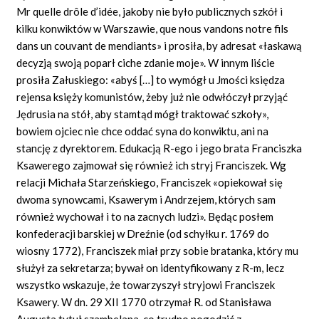
Mr quelle
drôle d’idée,
jakoby
nie
było publicznych szkół i
kilku konwiktów w Warszawie,
que nous vandons notre fils
dans un couvant de mendiants»
i prosiła, by adresat «łaskawą
decyzją swoją poparł ciche zdanie
moje».
W innym liście
prosiła Załuskiego: «abyś […] to wymógł u Jmości księdza
rejensa księży komunistów, żeby już nie odwłóczył przyjąć
Jędrusia na stół, aby stamtąd mógł traktować szkoły»,
bowiem ojciec nie chce oddać syna do konwiktu, ani na
stancję z dyrektorem. Edukacją R-ego i jego brata Franciszka
Ksawerego zajmował się również ich stryj Franciszek. Wg
relacji Michała Starzeńskiego, Franciszek «opiekował się
dwoma synowcami, Ksawerym i Andrzejem, których sam
również wychował i to na zacnych
ludzi».
Będąc posłem
konfederacji barskiej w Dreźnie (od schyłku r. 1769 do
wiosny 1772), Franciszek miał przy sobie bratanka, który mu
służył za sekretarza; bywał on identyfikowany z R-m, lecz
wszystko wskazuje, że towarzyszył stryjowi Franciszek
Ksawery. W dn. 29 XII 1770 otrzymał R. od Stanisława
Augusta tytuł szambelana, co trudno pogodzić z