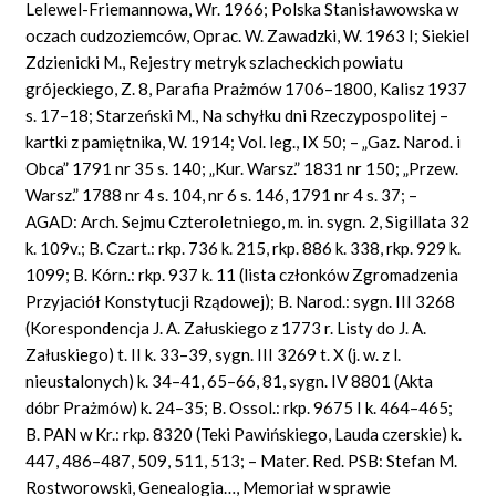
Lelewel-Friemannowa, Wr. 1966; Polska Stanisławowska w
oczach cudzoziemców, Oprac. W. Zawadzki, W. 1963 I; Siekiel
Zdzienicki M., Rejestry metryk szlacheckich powiatu
grójeckiego, Z. 8, Parafia Prażmów 1706–1800, Kalisz 1937
s. 17–18; Starzeński M., Na schyłku dni Rzeczypospolitej –
kartki z pamiętnika, W. 1914;
Vol.
leg., IX 50; – „Gaz. Narod. i
Obca” 1791 nr 35 s. 140; „Kur. Warsz.” 1831 nr 150; „Przew.
Warsz.” 1788 nr 4 s. 104, nr 6 s. 146, 1791 nr 4 s. 37; –
AGAD: Arch. Sejmu Czteroletniego, m.
in.
sygn. 2,
Sigillata
32
k. 109v.; B. Czart.: rkp. 736 k. 215, rkp. 886 k. 338, rkp. 929 k.
1099; B. Kórn.: rkp. 937 k. 11 (lista członków Zgromadzenia
Przyjaciół Konstytucji Rządowej); B. Narod.: sygn. III 3268
(Korespondencja J. A. Załuskiego z 1773 r. Listy do J. A.
Załuskiego) t. II k. 33–39, sygn. III 3269 t. X (j. w. z l.
nieustalonych) k. 34–41, 65–66, 81, sygn. IV 8801 (Akta
dóbr Prażmów) k. 24–35; B. Ossol.: rkp. 9675 I k. 464–465;
B. PAN w Kr.: rkp. 8320 (Teki Pawińskiego,
Lauda
czerskie) k.
447, 486–487, 509, 511, 513; – Mater. Red. PSB: Stefan M.
Rostworowski, Genealogia…, Memoriał w sprawie