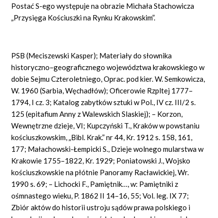
Postać S-ego występuje na obrazie Michała Stachowicza
„Przysięga Kościuszki na Rynku Krakowskim”.
PSB (Meciszewski Kasper); Materiały do słownika
historyczno–geograficznego województwa krakowskiego w
dobie Sejmu Czteroletniego, Oprac. pod kier. W. Semkowicza,
W. 1960 (Sarbia, Węchadłów); Oficerowie Rzpltej 1777–
1794, I cz. 3; Katalog zabytków sztuki w Pol., IV cz. III/2 s.
125 (epitafium Anny z Walewskich Slaskiej); – Korzon,
Wewnętrzne dzieje, VI; Kupczyński T., Kraków w powstaniu
kościuszkowskim, „Bibl. Krak.” nr 44, Kr. 1912 s. 158, 161,
177; Małachowski-Łempicki S., Dzieje wolnego mularstwa w
Krakowie 1755–1822, Kr. 1929; Poniatowski J., Wojsko
kościuszkowskie na płótnie Panoramy Racławickiej, Wr.
1990 s. 69; – Lichocki F., Pamiętnik…, w: Pamiętniki z
ośmnastego wieku, P. 1862 II 14–16, 55; Vol. leg. IX 77;
Zbiór aktów do historii ustroju sądów prawa polskiego i