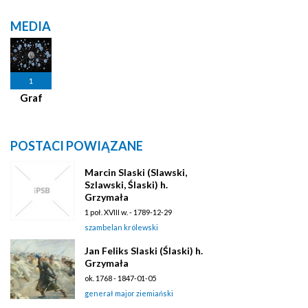
MEDIA
1
Graf
POSTACI POWIĄZANE
Marcin Slaski (Slawski,
Szlawski, Ślaski) h.
Grzymała
1 poł. XVIII w. - 1789-12-29
szambelan królewski
Jan Feliks Slaski (Ślaski) h.
Grzymała
ok. 1768 - 1847-01-05
generał major ziemiański