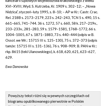
kancelarii sądowych województwa krakowskiego z wieku
XVI–XVIII, Wyd. S. Kutrzeba, Kr. 1909 s. 302–12; – „Nowa
Nidzica”, styczeń–luty 1995, s. 8–10; – AP w Kr.: Castr. Crac.
Rel. 218B s. 2173–2179, 223 s. 242–243, TCN 5 s. 490, 15 s.
661–665, 741–744. 36 s. 1272, 57 s. 660, 58 k. 217–219v.,
233–233v., 281–283, 59 s. 1579–1581, 1768–1772, 66 s.
1004–1005, 67 s. 1871–1883, 73 s. 440–444 (odpis w B.
Ossol. we Wr.: 15715 III s. 125–130), 75 s. 372–373 (odpis
tamże: 15715 III s. 131–136), 76 s. 908–909; B. PAN w Kr.:
rkp. 8615 (teki Ulanowskiego), k. 618, 620, 621, 623–627,
629.
Ewa Danowska
Powyższy tekst różni się w pewnych szczegółach od
biogramu opublikowanego pierwotnie w Polskim