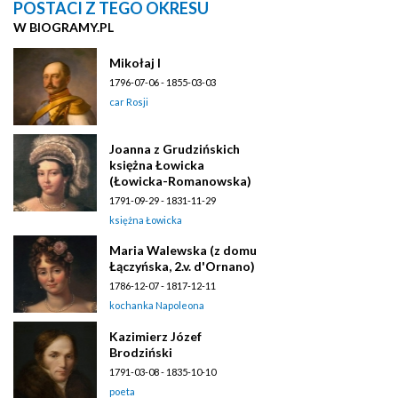
POSTACI Z TEGO OKRESU
W BIOGRAMY.PL
Mikołaj I
1796-07-06 - 1855-03-03
car Rosji
Joanna z Grudzińskich
księżna Łowicka
(Łowicka-Romanowska)
1791-09-29 - 1831-11-29
księżna Łowicka
Maria Walewska (z domu
Łączyńska, 2.v. d'Ornano)
1786-12-07 - 1817-12-11
kochanka Napoleona
Kazimierz Józef
Brodziński
1791-03-08 - 1835-10-10
poeta