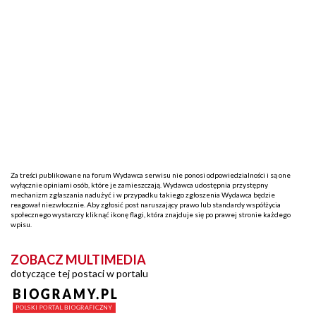
Za treści publikowane na forum Wydawca serwisu nie ponosi odpowiedzialności i są one
wyłącznie opiniami osób, które je zamieszczają. Wydawca udostępnia przystępny
mechanizm zgłaszania nadużyć i w przypadku takiego zgłoszenia Wydawca będzie
reagował niezwłocznie. Aby zgłosić post naruszający prawo lub standardy współżycia
społecznego wystarczy kliknąć ikonę flagi, która znajduje się po prawej stronie każdego
wpisu.
ZOBACZ MULTIMEDIA
dotyczące tej postaci w portalu