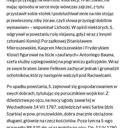
mając sposobu w serce moje wówczas zajrzeć, z tyłu
przystawił sobie stołek i podsłuchiwał mnie na nim stojąc
przewieszony, niby żóraw, czyli słowa przysięgi dobitnie
wymawiam» – wspominał Lichocki. W opinii niektórych, S.
odgrywał w powstaniu rolę niejasną, gdyż wraz z innymi
członkami Komisji Porządkowej (Stanisławem
Mieroszewskim, Kasprem Meciszewskim i Fryderykiem
Klose) figurował na liście «zaufanych» Antoniego Bauma,
szefa służby szpiegowskiej na pograniczu galicyjskim. Wraz
ze swym bratem Janem Feliksem zachęcał jednak i gromadził
ochotników, którzy następnie walczyli pod Racławicami.
Po upadku powstania, S. zajmował się gospodarowaniem w
swych dobrach, tytułując się porucznikiem wojsk kor. Z
dziedzictwa po ojcu, na mocy ugody zawartej w
Węchadłowie 14 VII 1787, odziedziczył wieś Sarbie (dziś
Szarbia) w pow. proszowickim, dobra znacznie obciążone
długami, głównie na rzecz kościołów. Poza tym na S-ego
przypadło 89 420 złp. oraz mobilia po ojcu. Dn. 12 IV 1790