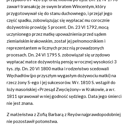
zawarł transakcję ze swym bratem Wincentym, który
przygotowywał się do stanu duchownego, i przejął jego
część spadku, zobowiązując się wypłacać mu corocznie
dożywotnio prowizję 5 procent. Dn. 23 VI 1792, mocą
uczynionego przez matkę upoważnienia przed sądem
ziemiańskim krakowskim, został jej pełnomocnikiem i
reprezentantem w licznych przez nią prowadzonych
procesach. Dn. 24 VI 1795 S. zobowiązał się urzędowo
wypłacać matce dożywotnią pensję w rocznej wysokości 3
tys. złp. Dn. 20 VI 1800 matka i rodzeństwo scedowali
Węchadłów (po przyszłym wygasłym dożywociu matki) na
rzecz żony S-ego i jej sukcesorów. W r. 1810 S. wstąpił do
loży masońskiej «Przesąd Zwyciężony» w Krakowie, a w r.
1811 sprawował w niej godność sędziego. Data jego śmierci
nie jest znana.
Z małżeństwa z Zofią Barbarą z Reyów najprawdopodobniej
nie pozostawił potomstwa.