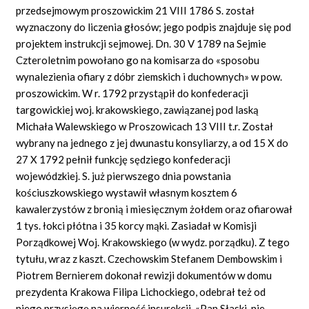
przedsejmowym proszowickim 21 VIII 1786 S. został
wyznaczony do liczenia głosów; jego podpis znajduje się pod
projektem instrukcji sejmowej. Dn. 30 V 1789 na Sejmie
Czteroletnim powołano go na komisarza do «sposobu
wynalezienia ofiary z dóbr ziemskich i duchownych» w pow.
proszowickim. W r. 1792 przystąpił do konfederacji
targowickiej woj. krakowskiego, zawiązanej pod laską
Michała Walewskiego w Proszowicach 13 VIII t.r. Został
wybrany na jednego z jej dwunastu konsyliarzy, a od 15 X do
27 X 1792 pełnił funkcję sędziego konfederacji
wojewódzkiej. S. już pierwszego dnia powstania
kościuszkowskiego wystawił własnym kosztem 6
kawalerzystów z bronią i miesięcznym żołdem oraz ofiarował
1 tys. łokci płótna i 35 korcy mąki. Zasiadał w Komisji
Porządkowej Woj. Krakowskiego (w wydz. porządku). Z tego
tytułu, wraz z kaszt. Czechowskim Stefanem Dembowskim i
Piotrem Bernierem dokonał rewizji dokumentów w domu
prezydenta Krakowa Filipa Lichockiego, odebrał też od
niego przysięgę na wierność insurekcji. «Pan Słaski, nie