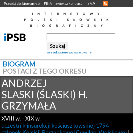
A
Przejdź do: biogramy.pl
FINA
zwiększ kontrast
A
A
wyszukiwanie zaawansowane
BIOGRAM
POSTACI Z TEGO OKRESU
ANDRZEJ
SLASKI (ŚLASKI) H.
GRZYMAŁA
XVIII w.
-
XIX w.
uczestnik insurekcji kościuszkowskiej 1794
|
członek Komisji Porządkowej Cywilno-Wojskowej
|