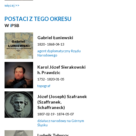
więcej
POSTACI Z TEGO OKRESU
W
i
PSB
Gabriel Łuniewski
1820 - 1868-04-13
agent dyplomatyczny Rządu
Narodowego
Karol Józef Sierakowski
h. Prawdzic
1752 - 1820-01-05
topograf
Józef (Joseph) Szafranek
(Szaffranek,
Schaffraneck)
1807-02-19 - 1874-05-07
działacz narodowy na Górnym
Śląsku
Ludwik Tyburcy