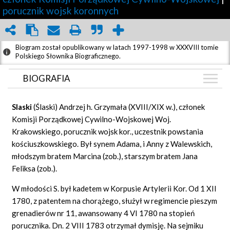
porucznik wojsk koronnych
Biogram został opublikowany w latach 1997-1998 w XXXVIII tomie
Polskiego Słownika Biograficznego.
BIOGRAFIA
BIOGRAFIA
Slaski
(Ślaski) Andrzej h. Grzymała (XVIII/XIX w.), członek
ARTYKUŁY
Komisji Porządkowej Cywilno-Wojskowej Woj.
(2)
Krakowskiego, porucznik wojsk kor., uczestnik powstania
GRAF POWIĄZAŃ
kościuszkowskiego. Był synem Adama, i Anny z Walewskich,
DYSKUSJA
młodszym bratem Marcina (zob.), starszym bratem Jana
Mapa
Feliksa (zob.).
W młodości S. był kadetem w Korpusie Artylerii Kor. Od 1 XII
1780, z patentem na chorążego, służył w regimencie pieszym
grenadierów nr 11, awansowany 4 VI 1780 na stopień
porucznika. Dn. 2 VIII 1783 otrzymał dymisję. Na sejmiku