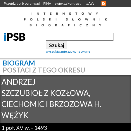
A
Przejdź do: biogramy.pl
FINA
zwiększ kontrast
A
A
wyszukiwanie zaawansowane
BIOGRAM
POSTACI Z TEGO OKRESU
ANDRZEJ
SZCZUBIOŁ Z KOZŁOWA,
CIECHOMIC I BRZOZOWA H.
WĘŻYK
1 poł. XV w.
-
1493