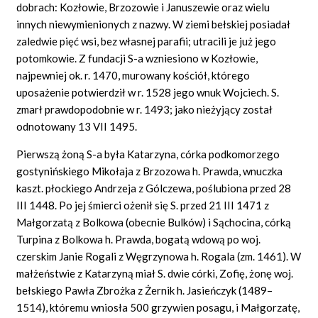
dobrach: Kozłowie, Brzozowie i Januszewie oraz wielu
innych niewymienionych z nazwy. W ziemi bełskiej posiadał
zaledwie pięć wsi, bez własnej parafii; utracili je już jego
potomkowie. Z fundacji S-a wzniesiono w Kozłowie,
najpewniej ok. r. 1470, murowany kościół, którego
uposażenie potwierdził w r. 1528 jego wnuk Wojciech. S.
zmarł prawdopodobnie w r. 1493; jako nieżyjący został
odnotowany 13 VII 1495.
Pierwszą żoną S-a była Katarzyna, córka podkomorzego
gostynińskiego Mikołaja z Brzozowa h. Prawda, wnuczka
kaszt. płockiego Andrzeja z Gólczewa, poślubiona przed 28
III 1448. Po jej śmierci ożenił się S. przed 21 III 1471 z
Małgorzatą z Bolkowa (obecnie Bulków) i Sąchocina, córką
Turpina z Bolkowa h. Prawda, bogatą wdową po woj.
czerskim Janie Rogali z Węgrzynowa h. Rogala (zm. 1461). W
małżeństwie z Katarzyną miał S. dwie córki, Zofię, żonę woj.
bełskiego Pawła Zbrożka z Żernik h. Jasieńczyk (1489–
1514), któremu wniosła 500 grzywien posagu, i Małgorzatę,