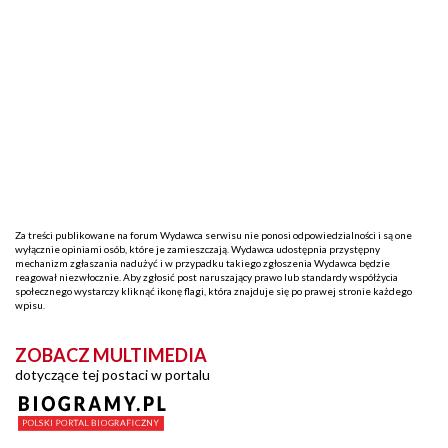
Za treści publikowane na forum Wydawca serwisu nie ponosi odpowiedzialności i są one
wyłącznie opiniami osób, które je zamieszczają. Wydawca udostępnia przystępny
mechanizm zgłaszania nadużyć i w przypadku takiego zgłoszenia Wydawca będzie
reagował niezwłocznie. Aby zgłosić post naruszający prawo lub standardy współżycia
społecznego wystarczy kliknąć ikonę flagi, która znajduje się po prawej stronie każdego
wpisu.
ZOBACZ MULTIMEDIA
dotyczące tej postaci w portalu