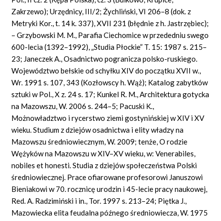
Zakrzewo); Urzędnicy, III/2; Żychliński, VI 206–8 (dok. z
Metryki Kor., t. 14 k. 337), XVII 231 (błędnie z h. Jastrzębiec);
– Grzybowski M. M., Parafia Ciechomice w przededniu swego
600-lecia (1392–1992), „Studia Płockie” T. 15: 1987 s. 215–
23; Janeczek A., Osadnictwo pogranicza polsko-ruskiego.
Województwo bełskie od schyłku XIV do początku XVII w.,
Wr. 1991 s. 107, 343 (Kozłowscy h. Wąż); Katalog zabytków
sztuki w Pol., X z. 24 s. 17; Kunkel R. M., Architektura gotycka
na Mazowszu, W. 2006 s. 244–5; Pacuski K.,
Możnowładztwo i rycerstwo ziemi gostynińskiej w XIV i XV
wieku. Studium z dziejów osadnictwa i elity władzy na
Mazowszu średniowiecznym, W. 2009; tenże, O rodzie
Wężyków na Mazowszu w XIV–XV wieku, w: Venerabiles,
nobiles et honesti. Studia z dziejów społeczeństwa Polski
średniowiecznej. Prace ofiarowane profesorowi Januszowi
Bieniakowi w 70. rocznicę urodzin i 45-lecie pracy naukowej,
Red. A. Radzimiński i in., Tor. 1997 s. 213–24; Piętka J.,
Mazowiecka elita feudalna późnego średniowiecza, W. 1975