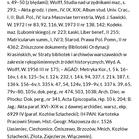
s. 49–50 (z błędami); Wolff, Studia nad urzędnikami maz., s.
293; – Akta grodz. i ziem., IV, IX, XIX; Album stud. Univ. Crac.,
I, II; Bull. Pol., IV; Iura Masoviae terrestria, Wyd. J. Sawicki,
W. 1972 I nr 83, 92, 116, W. 1973 II nr 138, 142; Kodeks
maz. (Lubomirskiego), nr 223; Łaski, Liber benef., II 255;
Matricularum summ., I, IV/3; Starod. Prawa Pol. Pomn., II nr
4362; Zniszczone dokumenty Biblioteki Ordynacji
Krasińskich, w: Straty bibliotek i archiwów warszawskich w
zakresie rękopiśmiennych źródeł historycznych, Wyd. A.
Wolff, W. 1956 III nr 175; – AGAD: Metryka Kor., t. 5 k. 16–
16v, t. 6 k. 125–5v, t. 12 k. 232, t. 14 k. 94, 337, t. 21 k. 187, t.
136 k. 156–6v, t. 335 k. 47, 54, 124v, 139–9v, t. 337 k. 39, 65,
79v–80, 105v, dok. perg., nr 474, 503, 1038; Arch. Diec. w
Płocku: Dok. perg., nr 341, Acta Episcopalia, rkp. 10 k. 204; B.
Jag.: Akta paraf. XVI–XIX w. z dawnej archidiec. warsz., ekp.
6929 IV (paraf. Kozłów Szlachecki); IH PAN: Kartoteka
Pracowni Słown. Hist.-Geogr. Mazowsza do r. 1526
(Jasieniec, Ciechomice, Ćmiszewo, Brzozów, Mnich, Kozłów
Szlachecki, Złota, Zajezierze, Wiączemin).