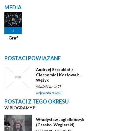
MEDIA
1
Graf
POSTACI POWIĄZANE
Andrzej Szczubioł z
Ciechomic i Kozłowa h.
Wężyk
4 ćw. XIV w. - 1457
wojewoda rawski
POSTACI Z TEGO OKRESU
W BIOGRAMY.PL
Władysław Jagiellończyk
(Czesko-Węgierski)