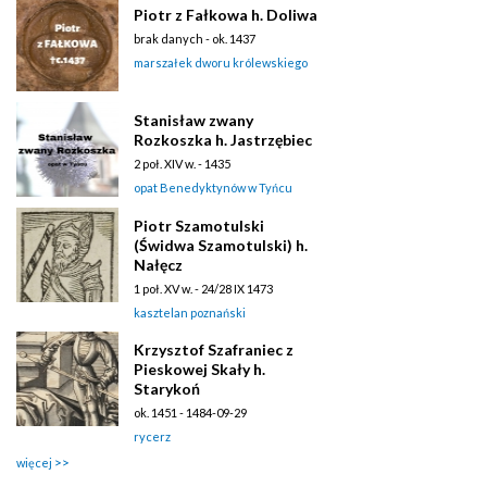
Piotr z Fałkowa h. Doliwa
brak danych - ok. 1437
marszałek dworu królewskiego
Stanisław zwany
Rozkoszka h. Jastrzębiec
2 poł. XIV w. - 1435
opat Benedyktynów w Tyńcu
Piotr Szamotulski
(Świdwa Szamotulski) h.
Nałęcz
1 poł. XV w. - 24/28 IX 1473
kasztelan poznański
Krzysztof Szafraniec z
Pieskowej Skały h.
Starykoń
ok. 1451 - 1484-09-29
rycerz
więcej