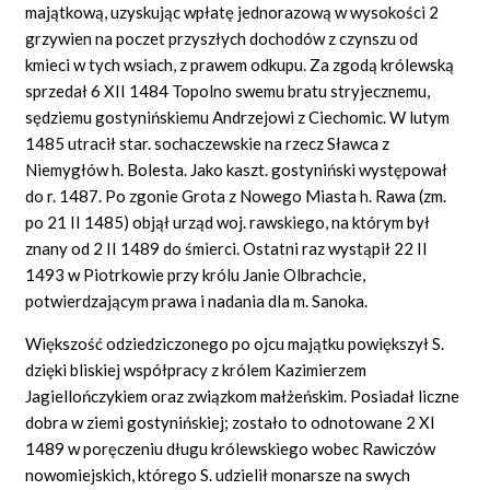
majątkową, uzyskując wpłatę jednorazową w wysokości 2
grzywien na poczet przyszłych dochodów z czynszu od
kmieci w tych wsiach, z prawem odkupu. Za zgodą królewską
sprzedał 6 XII 1484 Topolno swemu bratu stryjecznemu,
sędziemu gostynińskiemu Andrzejowi z Ciechomic. W lutym
1485 utracił star. sochaczewskie na rzecz Sławca z
Niemygłów h. Bolesta. Jako kaszt. gostyniński występował
do r. 1487. Po zgonie Grota z Nowego Miasta h. Rawa (zm.
po 21 II 1485) objął urząd woj. rawskiego, na którym był
znany od 2 II 1489 do śmierci. Ostatni raz wystąpił 22 II
1493 w Piotrkowie przy królu Janie Olbrachcie,
potwierdzającym prawa i nadania dla m. Sanoka.
Większość odziedziczonego po ojcu majątku powiększył S.
dzięki bliskiej współpracy z królem Kazimierzem
Jagiellończykiem oraz związkom małżeńskim. Posiadał liczne
dobra w ziemi gostynińskiej; zostało to odnotowane 2 XI
1489 w poręczeniu długu królewskiego wobec Rawiczów
nowomiejskich, którego S. udzielił monarsze na swych