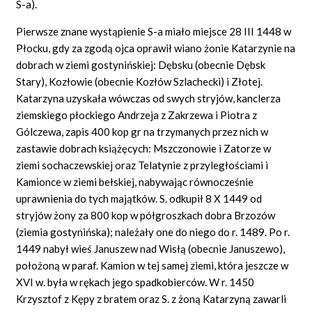
S-a).
Pierwsze znane wystąpienie S-a miało miejsce 28 III 1448 w
Płocku, gdy za zgodą ojca oprawił wiano żonie Katarzynie na
dobrach w ziemi gostynińskiej: Dębsku (obecnie Dębsk
Stary), Kozłowie (obecnie Kozłów Szlachecki) i Złotej.
Katarzyna uzyskała wówczas od swych stryjów, kanclerza
ziemskiego płockiego Andrzeja z Zakrzewa i Piotra z
Gólczewa, zapis 400 kop gr na trzymanych przez nich w
zastawie dobrach książęcych: Mszczonowie i Zatorze w
ziemi sochaczewskiej oraz Telatynie z przyległościami i
Kamionce w ziemi bełskiej, nabywając równocześnie
uprawnienia do tych majątków. S. odkupił 8 X 1449 od
stryjów żony za 800 kop w półgroszkach dobra Brzozów
(ziemia gostynińska); należały one do niego do r. 1489. Po r.
1449 nabył wieś Januszew nad Wisłą (obecnie Januszewo),
położoną w paraf. Kamion w tej samej ziemi, która jeszcze w
XVI w. była w rękach jego spadkobierców. W r. 1450
Krzysztof z Kępy z bratem oraz S. z żoną Katarzyną zawarli