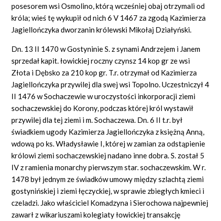
posesorem wsi Osmolino, którą wcześniej obaj otrzymali od
króla; wieś tę wykupił od nich 6 V 1467 za zgodą Kazimierza
Jagiellończyka dworzanin królewski Mikołaj Działyński.
Dn. 13 II 1470 w Gostyninie S. z synami Andrzejem i Janem
sprzedał kapit. łowickiej roczny czynsz 14 kop gr ze wsi
Złota i Dębsko za 210 kop gr. T.r. otrzymał od Kazimierza
Jagiellończyka przywilej dla swej wsi Topolno. Uczestniczył 4
II 1476 w Sochaczewie w uroczystości inkorporacji ziemi
sochaczewskiej do Korony, podczas której król wystawił
przywilej dla tej ziemi i m. Sochaczewa. Dn. 6 II t.r. był
świadkiem ugody Kazimierza Jagiellończyka z księżną Anną,
wdową po ks. Władysławie I, której w zamian za odstąpienie
królowi ziemi sochaczewskiej nadano inne dobra. S. został 5
IV z ramienia monarchy pierwszym star. sochaczewskim. W r.
1478 był jednym ze świadków umowy między szlachtą ziemi
gostynińskiej i ziemi łęczyckiej, w sprawie zbiegłych kmieci i
czeladzi. Jako właściciel Komadzyna i Sierochowa najpewniej
zawarł z wikariuszami kolegiaty łowickiej transakcję