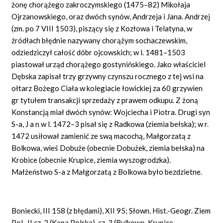
żonę chorążego zakroczymskiego (1475–82) Mikołaja
Ojrzanowskiego, oraz dwóch synów, Andrzeja i Jana. Andrzej
(zm. po 7 VIII 1503), piszący się z Kozłowa i Telatyna, w
źródłach błędnie nazywany chorążym sochaczewskim,
odziedziczył całość dóbr ojcowskich; w l. 1481–1503
piastował urząd chorążego gostynińskiego. Jako właściciel
Dębska zapisał trzy grzywny czynszu rocznego z tej wsi na
ołtarz Bożego Ciała w kolegiacie łowickiej za 60 grzywien
gr tytułem transakcji sprzedaży z prawem odkupu. Z żoną
Konstancją miał dwóch synów: Wojciecha i Piotra. Drugi syn
S-a, J a n w l. 1472–3 pisał się z Radkowa (ziemia bełska); w r.
1472 usiłował zamienić ze swą macochą, Małgorzatą z
Bolkowa, wieś Dobuże (obecnie Dobużek, ziemia bełska) na
Krobice (obecnie Krupice, ziemia wyszogrodzka).
Małżeństwo S-a z Małgorzatą z Bolkowa było bezdzietne.
Boniecki, III 158 (z błędami), XII 95; Słown. Hist.-Geogr. Ziem
Pol., II cz. 2 (Kępa Polska), cz. 3 (Bulkowo, Krupice,