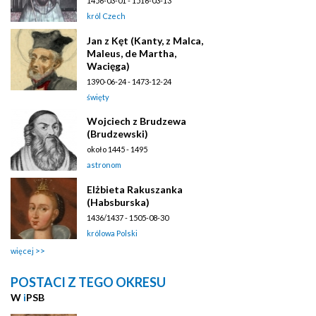
1456-03-01 - 1516-03-13
król Czech
Jan z Kęt (Kanty, z Malca,
Maleus, de Martha,
Wacięga)
1390-06-24 - 1473-12-24
święty
Wojciech z Brudzewa
(Brudzewski)
około 1445 - 1495
astronom
Elżbieta Rakuszanka
(Habsburska)
1436/1437 - 1505-08-30
królowa Polski
więcej
POSTACI Z TEGO OKRESU
W
i
PSB