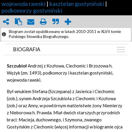
wojewoda rawski
|
kasztelan gostyniński
|
podkomorzy gostyniński
Biogram został opublikowany w latach 2010-2011 w XLVII tomie
Polskiego Słownika Biograficznego.
BIOGRAFIA
BIOGRAFIA
Szczubioł
Andrzej z Kozłowa, Ciechomic i Brzozowa h.
GRAF POWIĄZAŃ
Wężyk (zm. 1493), podkomorzy i kasztelan gostyniński,
wojewoda rawski.
DYSKUSJA
Był wnukiem Stefana (Szczepana) z Jasieńca i Ciechomic
(zob.), synem Andrzeja Szczubioła z Ciechomic i Kozłowa
(zob.) oraz Anny, w powtórnym małżeństwie żony Niemierzy
z Nieborowa h. Prawda. Miał dwóch starszych przyrodnich
braci: Macieja, duchownego, i Szymona, zwanego
Gostyńskim z Ciechomic (więcej informacji w biogramie ojca