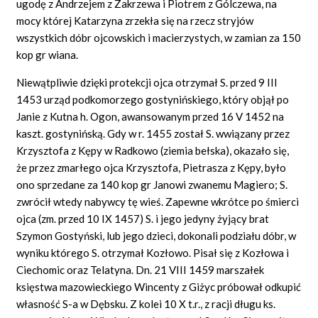
ugodę z Andrzejem z Zakrzewa i Piotrem z Gólczewa, na
mocy której Katarzyna zrzekła się na rzecz stryjów
wszystkich dóbr ojcowskich i macierzystych, w zamian za 150
kop gr wiana.
Niewątpliwie dzięki protekcji ojca otrzymał S. przed 9 III
1453 urząd podkomorzego gostynińskiego, który objął po
Janie z Kutna h. Ogon, awansowanym przed 16 V 1452 na
kaszt. gostynińską. Gdy w r. 1455 został S. wwiązany przez
Krzysztofa z Kępy w Radkowo (ziemia bełska), okazało się,
że przez zmarłego ojca Krzysztofa, Pietrasza z Kępy, było
ono sprzedane za 140 kop gr Janowi zwanemu Magiero; S.
zwrócił wtedy nabywcy tę wieś. Zapewne wkrótce po śmierci
ojca (zm. przed 10 IX 1457) S. i jego jedyny żyjący brat
Szymon Gostyński, lub jego dzieci, dokonali podziału dóbr, w
wyniku którego S. otrzymał Kozłowo. Pisał się z Kozłowa i
Ciechomic oraz Telatyna. Dn. 21 VIII 1459 marszałek
księstwa mazowieckiego Wincenty z Giżyc próbował odkupić
własność S-a w Dębsku. Z kolei 10 X t.r., z racji długu ks.