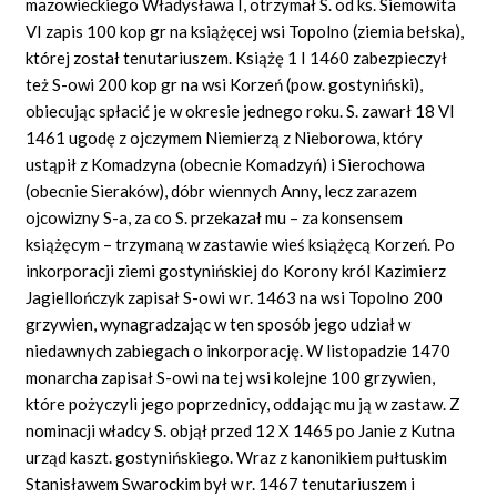
mazowieckiego Władysława I, otrzymał S. od ks. Siemowita
VI zapis 100 kop gr na książęcej wsi Topolno (ziemia bełska),
której został tenutariuszem. Książę 1 I 1460 zabezpieczył
też S-owi 200 kop gr na wsi Korzeń (pow. gostyniński),
obiecując spłacić je w okresie jednego roku. S. zawarł 18 VI
1461 ugodę z ojczymem Niemierzą z Nieborowa, który
ustąpił z Komadzyna (obecnie Komadzyń) i Sierochowa
(obecnie Sieraków), dóbr wiennych Anny, lecz zarazem
ojcowizny S-a, za co S. przekazał mu – za konsensem
książęcym – trzymaną w zastawie wieś książęcą Korzeń. Po
inkorporacji ziemi gostynińskiej do Korony król Kazimierz
Jagiellończyk zapisał S-owi w r. 1463 na wsi Topolno 200
grzywien, wynagradzając w ten sposób jego udział w
niedawnych zabiegach o inkorporację. W listopadzie 1470
monarcha zapisał S-owi na tej wsi kolejne 100 grzywien,
które pożyczyli jego poprzednicy, oddając mu ją w zastaw. Z
nominacji władcy S. objął przed 12 X 1465 po Janie z Kutna
urząd kaszt. gostynińskiego. Wraz z kanonikiem pułtuskim
Stanisławem Swarockim był w r. 1467 tenutariuszem i