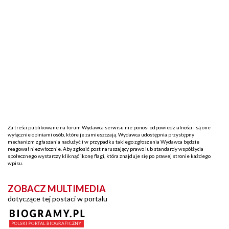
Za treści publikowane na forum Wydawca serwisu nie ponosi odpowiedzialności i są one
wyłącznie opiniami osób, które je zamieszczają. Wydawca udostępnia przystępny
mechanizm zgłaszania nadużyć i w przypadku takiego zgłoszenia Wydawca będzie
reagował niezwłocznie. Aby zgłosić post naruszający prawo lub standardy współżycia
społecznego wystarczy kliknąć ikonę flagi, która znajduje się po prawej stronie każdego
wpisu.
ZOBACZ MULTIMEDIA
dotyczące tej postaci w portalu