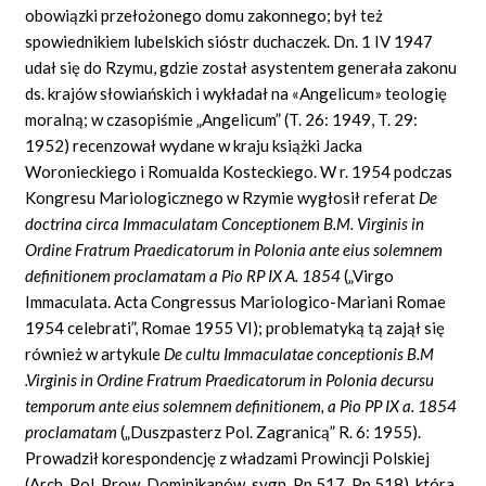
obowiązki przełożonego domu zakonnego; był też
spowiednikiem lubelskich sióstr duchaczek. Dn. 1 IV 1947
udał się do Rzymu, gdzie został asystentem generała zakonu
ds. krajów słowiańskich i wykładał na «Angelicum» teologię
moralną; w czasopiśmie „Angelicum” (T. 26: 1949, T. 29:
1952) recenzował wydane w kraju książki Jacka
Woronieckiego i Romualda Kosteckiego. W r. 1954 podczas
Kongresu Mariologicznego w Rzymie wygłosił referat
De
doctrina circa Immaculatam Conceptionem B.M. Virginis in
Ordine Fratrum Praedicatorum in Polonia ante eius solemnem
definitionem proclamatam a Pio RP IX A. 1854
(„Virgo
Immaculata. Acta Congressus Mariologico-Mariani Romae
1954 celebrati”, Romae 1955 VI); problematyką tą zajął się
również w artykule
De cultu Immaculatae conceptionis B.M
.Virginis in Ordine Fratrum Praedicatorum in Polonia decursu
temporum ante eius solemnem definitionem, a Pio PP IX a. 1854
proclamatam
(„Duszpasterz Pol. Zagranicą” R. 6: 1955).
Prowadził korespondencję z władzami Prowincji Polskiej
(Arch. Pol. Prow. Dominikanów, sygn. Pp 517, Pp 518), która