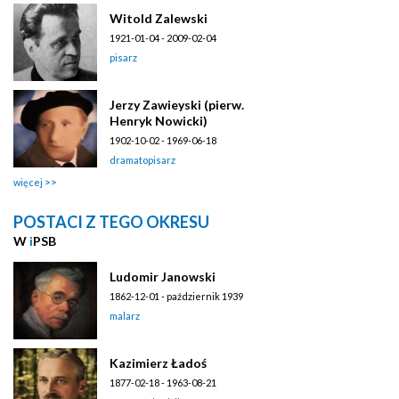
Witold Zalewski
1921-01-04 - 2009-02-04
pisarz
Jerzy Zawieyski (pierw.
Henryk Nowicki)
1902-10-02 - 1969-06-18
dramatopisarz
więcej
POSTACI Z TEGO OKRESU
W
i
PSB
Ludomir Janowski
1862-12-01 - październik 1939
malarz
Kazimierz Ładoś
1877-02-18 - 1963-08-21