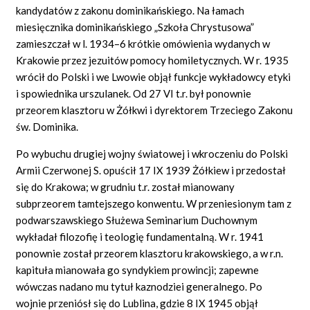
kandydatów z zakonu dominikańskiego. Na łamach
miesięcznika dominikańskiego „Szkoła Chrystusowa”
zamieszczał w l. 1934–6 krótkie omówienia wydanych w
Krakowie przez jezuitów pomocy homiletycznych. W r. 1935
wrócił do Polski i we Lwowie objął funkcje wykładowcy etyki
i spowiednika urszulanek. Od 27 VI t.r. był ponownie
przeorem klasztoru w Żółkwi i dyrektorem Trzeciego Zakonu
św. Dominika.
Po wybuchu drugiej wojny światowej i wkroczeniu do Polski
Armii Czerwonej S. opuścił 17 IX 1939 Żółkiew i przedostał
się do Krakowa; w grudniu t.r. został mianowany
subprzeorem tamtejszego konwentu. W przeniesionym tam z
podwarszawskiego Służewa Seminarium Duchownym
wykładał filozofię i teologię fundamentalną. W r. 1941
ponownie został przeorem klasztoru krakowskiego, a w r.n.
kapituła mianowała go syndykiem prowincji; zapewne
wówczas nadano mu tytuł kaznodziei generalnego. Po
wojnie przeniósł się do Lublina, gdzie 8 IX 1945 objął