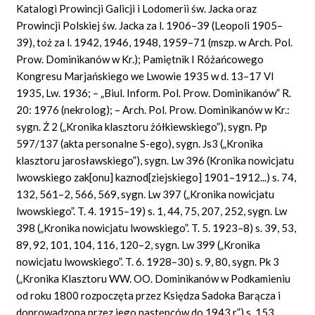
Katalogi Prowincji Galicji i Lodomerii św. Jacka oraz
Prowincji Polskiej św. Jacka za l. 1906–39 (Leopoli 1905–
39), toż za l. 1942, 1946, 1948, 1959–71 (mszp. w Arch. Pol.
Prow. Dominikanów w Kr.); Pamiętnik I Różańcowego
Kongresu Marjańskiego we Lwowie 1935 w d. 13–17 VI
1935, Lw. 1936; – „Biul. Inform. Pol. Prow. Dominikanów” R.
20: 1976 (nekrolog); – Arch. Pol. Prow. Dominikanów w Kr.:
sygn. Ż 2 („Kronika klasztoru żółkiewskiego”), sygn. Pp
597/137 (akta personalne S-ego), sygn. Js3 („Kronika
klasztoru jarosławskiego”), sygn. Lw 396 (Kronika nowicjatu
lwowskiego zak[onu] kaznod[ziejskiego] 1901–1912...) s. 74,
132, 561–2, 566, 569, sygn. Lw 397 („Kronika nowicjatu
lwowskiego”. T. 4. 1915–19) s. 1, 44, 75, 207, 252, sygn. Lw
398 („Kronika nowicjatu lwowskiego”. T. 5. 1923–8) s. 39, 53,
89, 92, 101, 104, 116, 120–2, sygn. Lw 399 („Kronika
nowicjatu lwowskiego”. T. 6. 1928–30) s. 9, 80, sygn. Pk 3
(„Kronika Klasztoru WW. OO. Dominikanów w Podkamieniu
od roku 1800 rozpoczęta przez Księdza Sadoka Barącza i
doprowadzona przez jego następców do 1943 r.”) s. 153,