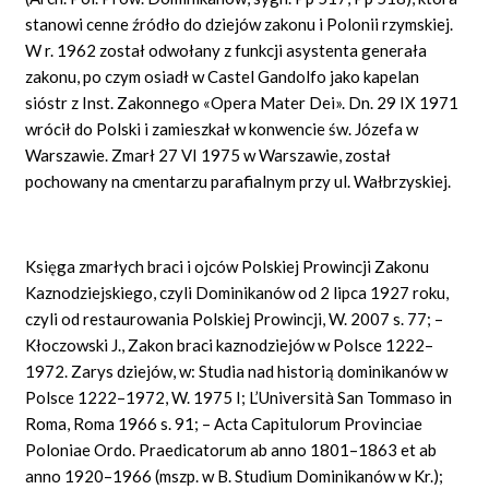
stanowi cenne źródło do dziejów zakonu i Polonii rzymskiej.
W r. 1962 został odwołany z funkcji asystenta generała
zakonu, po czym osiadł w Castel Gandolfo jako kapelan
sióstr z Inst. Zakonnego «Opera Mater Dei». Dn. 29 IX 1971
wrócił do Polski i zamieszkał w konwencie św. Józefa w
Warszawie. Zmarł 27 VI 1975 w Warszawie, został
pochowany na cmentarzu parafialnym przy ul. Wałbrzyskiej.
Księga zmarłych braci i ojców Polskiej Prowincji Zakonu
Kaznodziejskiego, czyli Dominikanów od 2 lipca 1927 roku,
czyli od restaurowania Polskiej Prowincji, W. 2007 s. 77; –
Kłoczowski J., Zakon braci kaznodziejów w Polsce 1222–
1972. Zarys dziejów, w: Studia nad historią dominikanów w
Polsce 1222–1972, W. 1975 I; L’Università San Tommaso in
Roma, Roma 1966 s. 91; – Acta Capitulorum Provinciae
Poloniae Ordo. Praedicatorum ab anno 1801–1863 et ab
anno 1920–1966 (mszp. w B. Studium Dominikanów w Kr.);