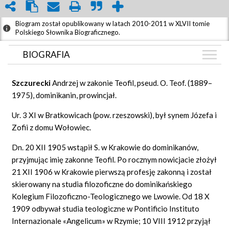
Biogram został opublikowany w latach 2010-2011 w XLVII tomie
Polskiego Słownika Biograficznego.
BIOGRAFIA
BIOGRAFIA
Szczurecki
Andrzej w zakonie Teofil, pseud. O. Teof. (1889–
GRAF POWIĄZAŃ
1975), dominikanin, prowincjał.
DYSKUSJA
Ur. 3 XI w Bratkowicach (pow. rzeszowski), był synem Józefa i
Mapa
Zofii z domu Wołowiec.
Dn. 20 XII 1905 wstąpił S. w Krakowie do dominikanów,
przyjmując imię zakonne Teofil. Po rocznym nowicjacie złożył
21 XII 1906 w Krakowie pierwszą profesję zakonną i został
skierowany na studia filozoficzne do dominikańskiego
Kolegium Filozoficzno-Teologicznego we Lwowie. Od 18 X
1909 odbywał studia teologiczne w Pontificio Instituto
Internazionale «Angelicum» w Rzymie; 10 VIII 1912 przyjął