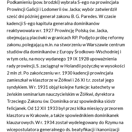
Podkamieniu (pow. brodzki) wybrała S-ego na prowincjała
Prowincji Galicji i Lodomerii św. Jacka; wybór zatwierdził
sześć dni później generał zakonu B. G. Paredes. W czasie
kadencji S-ego kapituła generalna dominikanów
reaktywowała w r. 1927 Prowincję Polską św. Jacka,
obejmującą placówki w granicach RP. Podjęto próbę reformy
zakonu, polegającą m.in. na stworzeniu w Warszawie centrum
studiów dla dominikanów z Europy Środkowo-Wschodniej i
w tym celu, na mocy wydanego 19 IX 1928 upoważnienia
rady prowincji, S. zaciągnął w Holandii pożyczkę w wysokości
2 mln zł. Po zakończeniu w r. 1930 kadencji prowincjała
zamieszkał w klasztorze w Żółkwi i 26 XI t.r. został jego
syndykiem. W r. 1931 objął kolejne funkcje: katechety w
żeńskim seminarium nauczycielskim w Żółkwi, dyrektora
Trzeciego Zakonu św. Dominika oraz spowiednika sióstr
felicjanek. Od 12 XII 1933 był przez kilka miesięcy przeorem
klasztoru w Krakowie, a także spowiednikiem dominikanek
klauzurowych. W r. 1934 został wydelegowany do Rzymu na
wicepostulatora generalnego ds. beatyfikacji i kanonizacji