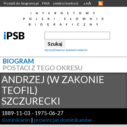
A
Przejdź do: biogramy.pl
FINA
zwiększ kontrast
A
A
wyszukiwanie zaawansowane
BIOGRAM
POSTACI Z TEGO OKRESU
ANDRZEJ (W ZAKONIE
TEOFIL)
SZCZURECKI
1889-11-03
-
1975-06-27
dominikanin
|
prowincjał dominikanów