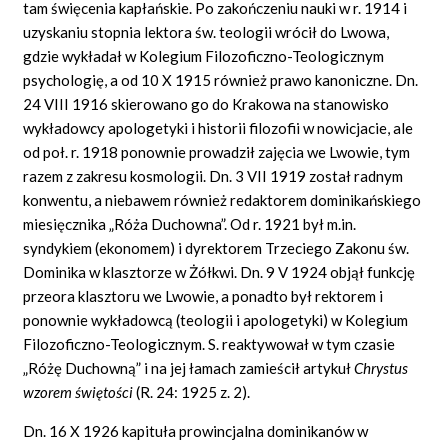
tam święcenia kapłańskie. Po zakończeniu nauki w r. 1914 i
uzyskaniu stopnia lektora św. teologii wrócił do Lwowa,
gdzie wykładał w Kolegium Filozoficzno-Teologicznym
psychologię, a od 10 X 1915 również prawo kanoniczne. Dn.
24 VIII 1916 skierowano go do Krakowa na stanowisko
wykładowcy apologetyki i historii filozofii w nowicjacie, ale
od poł. r. 1918 ponownie prowadził zajęcia we Lwowie, tym
razem z zakresu kosmologii. Dn. 3 VII 1919 został radnym
konwentu, a niebawem również redaktorem dominikańskiego
miesięcznika „Róża Duchowna”. Od r. 1921 był m.in.
syndykiem (ekonomem) i dyrektorem Trzeciego Zakonu św.
Dominika w klasztorze w Żółkwi. Dn. 9 V 1924 objął funkcję
przeora klasztoru we Lwowie, a ponadto był rektorem i
ponownie wykładowcą (teologii i apologetyki) w Kolegium
Filozoficzno-Teologicznym. S. reaktywował w tym czasie
„Różę Duchowną” i na jej łamach zamieścił artykuł
Chrystus
wzorem
ś
wi
ę
to
ś
ci
(R. 24: 1925 z. 2).
Dn. 16 X 1926 kapituła prowincjalna dominikanów w