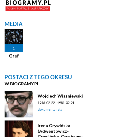
MEDIA
1
Graf
POSTACI Z TEGO OKRESU
W BIOGRAMY.PL
Wojciech Wiszniewski
1946-02-22 - 1981-02-21
dokumentalista
Irena Grywińska
(Adwentowicz-
Grywińska, Grynbaum-