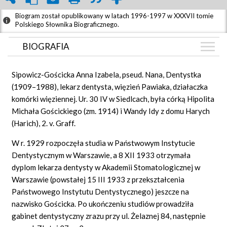
Biogram został opublikowany w latach 1996-1997 w XXXVII tomie
Polskiego Słownika Biograficznego.
BIOGRAFIA
BIOGRAFIA
Sipowicz-Gościcka Anna Izabela, pseud. Nana, Dentystka
ARTYKUŁY
(1909–1988), lekarz dentysta, więzień Pawiaka, działaczka
(1)
komórki więziennej. Ur. 30 IV w Siedlcach, była córką Hipolita
GRAF POWIĄZAŃ
Michała Gościckiego (zm. 1914) i Wandy Idy z domu Harych
DYSKUSJA
(Harich), 2. v. Graff.
Mapa
W r. 1929 rozpoczęła studia w Państwowym Instytucie
Dentystycznym w Warszawie, a 8 XII 1933 otrzymała
dyplom lekarza dentysty w Akademii Stomatologicznej w
Warszawie (powstałej 15 III 1933 z przekształcenia
Państwowego Instytutu Dentystycznego) jeszcze na
nazwisko Gościcka. Po ukończeniu studiów prowadziła
gabinet dentystyczny zrazu przy ul. Żelaznej 84, następnie