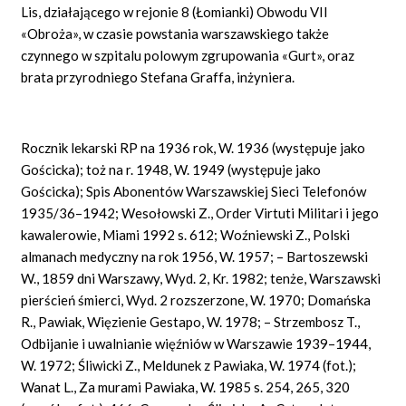
Lis, działającego w rejonie 8 (Łomianki) Obwodu
VII
«Obroża»,
w czasie powstania warszawskiego także
czynnego w szpitalu polowym zgrupowania
«Gurt»,
oraz
brata przyrodniego Stefana
Graffa,
inżyniera.
Rocznik lekarski RP na 1936 rok, W. 1936 (występuje jako
Gościcka); toż na r. 1948, W. 1949 (występuje jako
Gościcka); Spis Abonentów Warszawskiej Sieci Telefonów
1935/36–1942; Wesołowski Z., Order Virtuti
Militari
i jego
kawalerowie, Miami 1992 s. 612; Woźniewski Z., Polski
almanach medyczny na rok 1956, W. 1957; – Bartoszewski
W., 1859 dni Warszawy, Wyd. 2, Kr. 1982; tenże, Warszawski
pierścień śmierci, Wyd. 2 rozszerzone, W. 1970; Domańska
R., Pawiak, Więzienie Gestapo, W. 1978; – Strzembosz T.,
Odbijanie i uwalnianie więźniów w Warszawie 1939–1944,
W. 1972; Śliwicki Z., Meldunek z Pawiaka, W. 1974 (fot.);
Wanat L., Za murami Pawiaka, W. 1985 s. 254, 265, 320