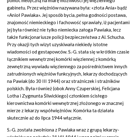
pomoc medyczną na miarę możliwości jej więziennego
gabinetu. Przez więźniów nazywana była: «złota
Ania»
bądź
«Anioł Pawiaka».
Jej sposób bycia, pełna godności postawa,
znajomość niemieckiego i fachowość sprawiały, iż pacjentami
jej była również nie tylko niemiecka załoga Pawiaka, lecz
także funkcjonariusze policji bezpieczeństwa z Al. Schucha.
Przy okazji tych wizyt uzyskiwała niekiedy istotne
wiadomości od gestapowców. S.-G. stała się w krótkim czasie
łącznikiem wewnętrznej komórki więziennej z komórką
zewnętrzną wywiadu więziennego za pośrednictwem innych
zatrudnionych więźniów funkcyjnych, lekarzy dochodzących
na Pawiak (do 30 III 1944) oraz strażniczek i strażników
polskich. Była również (obok Anny Czuperskiej, Felicjana
Lotha i Zygmunta Śliwickiego) członkiem ścisłego
kierownictwa komórki wewnętrznej złożonego w znacznej
mierze z lekarzy współwięźniów. Komórka ta działała
skutecznie aż do lipca 1944 włącznie.
S.-G. została zwolniona z Pawiaka wraz z grupą lekarzy-
więźniów po południu 31 VII 1944 i wraz z nimi w czasie