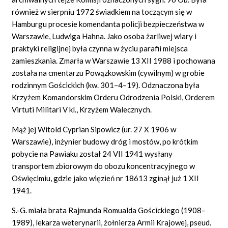
również w sierpniu 1972 świadkiem na toczącym się w
Hamburgu procesie komendanta policji bezpieczeństwa w
Warszawie, Ludwiga Hahna. Jako osoba żarliwej wiary i
praktyki religijnej była czynna w życiu parafii miejsca
zamieszkania. Zmarła w Warszawie 13 XII 1988 i pochowana
została na cmentarzu Powązkowskim (cywilnym) w grobie
rodzinnym Gościckich (kw. 301–4–19). Odznaczona była
Krzyżem Komandorskim Orderu Odrodzenia Polski, Orderem
Virtuti
Militari
V kl., Krzyżem Walecznych.
Mąż jej Witold Cyprian Sipowicz (ur. 27 X 1906 w
Warszawie), inżynier budowy dróg i mostów, po krótkim
pobycie na Pawiaku został 24 VII 1941 wysłany
transportem zbiorowym do obozu koncentracyjnego w
Oświęcimiu, gdzie jako więzień nr 18613 zginął już 1 XII
1941.
S.-G. miała brata Rajmunda Romualda Gościckiego (1908–
1989), lekarza weterynarii, żołnierza Armii Krajowej, pseud.