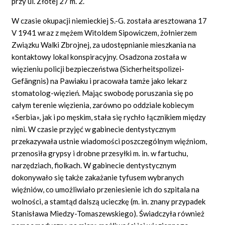
przy ul. Złotej 27 m. 2.
W czasie okupacji niemieckiej S.-G. została aresztowana 17
V 1941 wraz z mężem Witoldem Sipowiczem, żołnierzem
Związku Walki Zbrojnej, za udostępnianie mieszkania na
kontaktowy lokal konspiracyjny. Osadzona została w
więzieniu policji bezpieczeństwa (Sicherheitspolizei-
Gefängnis) na Pawiaku i pracowała tamże jako lekarz
stomatolog-więzień. Mając swobodę poruszania się po
całym terenie więzienia, zarówno po oddziale kobiecym
«Serbia», jak i po męskim, stała się rychło łącznikiem między
nimi. W czasie przyjęć w gabinecie dentystycznym
przekazywała ustnie wiadomości poszczególnym więźniom,
przenosiła grypsy i drobne przesyłki m.
in.
w fartuchu,
narzędziach, fiolkach. W gabinecie dentystycznym
dokonywało się także zakażanie tyfusem wybranych
więźniów, co umożliwiało przeniesienie ich do szpitala na
wolności, a stamtąd dalszą ucieczkę (m.
in.
znany przypadek
Stanisława Miedzy-Tomaszewskiego). Świadczyła również