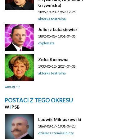
Grywińska)
1895-10-28 - 1969-12-26
aktorka teatralna
Juliusz Łukasiewicz
1892-05-06 - 1951-04-06
dyplomata
Zofia Kucówna
1933-05-12 - 2024-04-06
aktorka teatralna
więcej
POSTACI Z TEGO OKRESU
W
i
PSB
Ludwik Miklaszewski
1869-08-17 - 1931-07-23
działacz rzemieślniczy