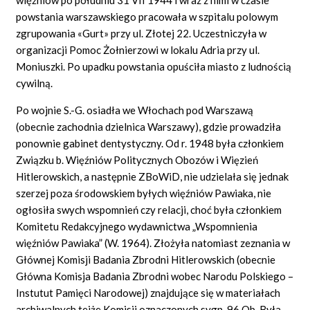
powstania warszawskiego pracowała w szpitalu polowym
zgrupowania
«Gurt»
przy ul. Złotej 22. Uczestniczyła w
organizacji Pomoc Żołnierzowi w lokalu Adria przy ul.
Moniuszki. Po upadku powstania opuściła miasto z ludnością
cywilną.
Po wojnie S.-G. osiadła we Włochach pod Warszawą
(obecnie zachodnia dzielnica Warszawy), gdzie prowadziła
ponownie gabinet dentystyczny. Od r. 1948 była członkiem
Związku b. Więźniów Politycznych Obozów i Więzień
Hitlerowskich, a następnie ZBoWiD, nie udzielała się jednak
szerzej poza środowskiem byłych więźniów Pawiaka, nie
ogłosiła swych wspomnień czy relacji, choć była członkiem
Komitetu Redakcyjnego wydawnictwa „Wspomnienia
więźniów Pawiaka” (W. 1964). Złożyła natomiast zeznania w
Głównej Komisji Badania Zbrodni Hitlerowskich (obecnie
Główna Komisja Badania Zbrodni wobec Narodu Polskiego –
Instutut Pamięci Narodowej) znajdujące się w materiałach
archiwalnych tejże Komisji oznaczonych sygn. 96 Ob. Była