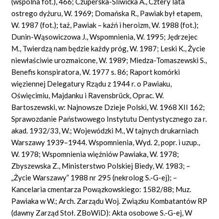
(wspólna fot.), 466; Czuperska-Śliwicka A., Cztery lata
ostrego dyżuru, W. 1969; Domańska R., Pawiak był etapem,
W. 1987 (fot.); taż, Pawiak – kaźń i heroizm, W. 1988
(fot.);
D
uni
n-Wą
so
wiczowa J., Wspomnienia, W. 1995; Jędrzejec
M., Twierdzą nam będzie każdy próg, W. 1987; Leski K., Życie
niewłaściwie urozmaicone, W. 1989; Mi
ed
za-Tomaszewski S.,
Benefis konspiratora, W. 1977 s. 86; Raport komórki
więziennej Delegatury Rządu z 1944 r. o Pawiaku,
Oświęcimiu, Majdanku i
Ravensbrück,
Oprac. W.
Bartoszewski, w: Najnowsze Dzieje Polski, W. 1968 XII 162;
Sprawozdanie Państwowego Instytutu Dentystycznego za r.
akad. 1932/33, W.; Wojewódzki M., W tajnych drukarniach
Warszawy 1939–1944. Wspomnienia, Wyd. 2, popr. i uzup.,
W. 1978; Wspomnienia więźniów Pawiaka, W. 1978;
Zbyszewska Z., Ministerstwo Polskiej Biedy, W. 1983; –
„Życie Warszawy” 1988 nr 295 (nekrolog S.-G-ej); –
Kancelaria cmentarza Powązkowskiego: 1582/88; Muz.
Pawiaka w W.; Arch. Zarządu Woj. Związku Kombatantów RP
(dawny Zarząd Stoł. ZBoWiD): Akta osobowe S.-G-ej, W