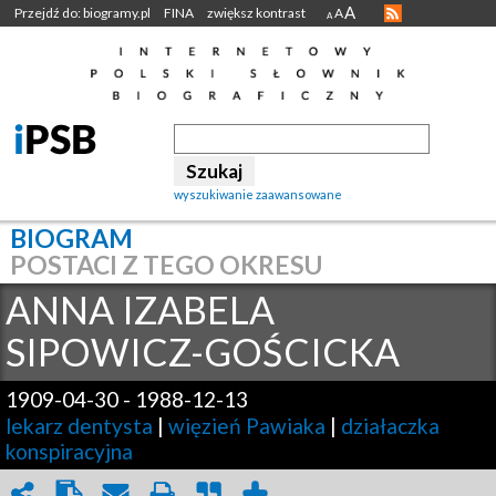
A
Przejdź do: biogramy.pl
FINA
zwiększ kontrast
A
A
wyszukiwanie zaawansowane
BIOGRAM
POSTACI Z TEGO OKRESU
ANNA IZABELA
SIPOWICZ-GOŚCICKA
1909-04-30
-
1988-12-13
lekarz dentysta
|
więzień Pawiaka
|
działaczka
konspiracyjna