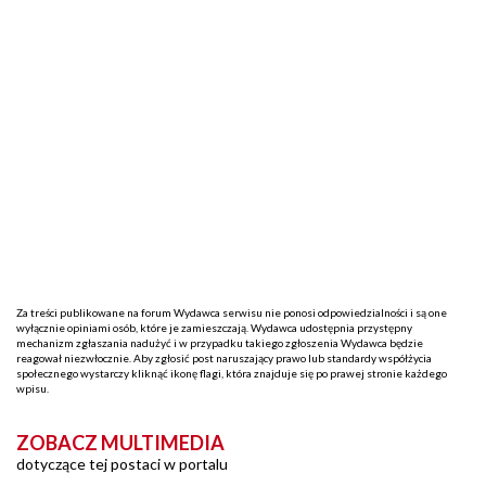
Za treści publikowane na forum Wydawca serwisu nie ponosi odpowiedzialności i są one
wyłącznie opiniami osób, które je zamieszczają. Wydawca udostępnia przystępny
mechanizm zgłaszania nadużyć i w przypadku takiego zgłoszenia Wydawca będzie
reagował niezwłocznie. Aby zgłosić post naruszający prawo lub standardy współżycia
społecznego wystarczy kliknąć ikonę flagi, która znajduje się po prawej stronie każdego
wpisu.
ZOBACZ MULTIMEDIA
dotyczące tej postaci w portalu