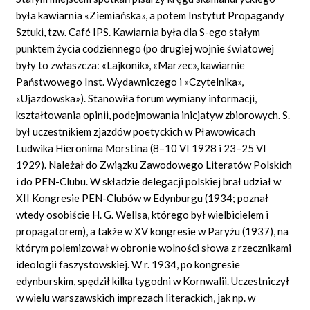
była kawiarnia «Ziemiańska», a potem Instytut Propagandy
Sztuki, tzw. Café IPS. Kawiarnia była dla S-ego stałym
punktem życia codziennego (po drugiej wojnie światowej
były to zwłaszcza: «Lajkonik», «Marzec», kawiarnie
Państwowego Inst. Wydawniczego i «Czytelnika»,
«Ujazdowska»). Stanowiła forum wymiany informacji,
kształtowania opinii, podejmowania inicjatyw zbiorowych. S.
był uczestnikiem zjazdów poetyckich w Pławowicach
Ludwika Hieronima Morstina (8–10 VI 1928 i 23–25 VI
1929). Należał do Związku Zawodowego Literatów Polskich
i do PEN-Clubu. W składzie delegacji polskiej brał udział w
XII Kongresie PEN-Clubów w Edynburgu (1934; poznał
wtedy osobiście H. G. Wellsa, którego był wielbicielem i
propagatorem), a także w XV kongresie w Paryżu (1937), na
którym polemizował w obronie wolności słowa z rzecznikami
ideologii faszystowskiej. W r. 1934, po kongresie
edynburskim, spędził kilka tygodni w Kornwalii. Uczestniczył
w wielu warszawskich imprezach literackich, jak np. w