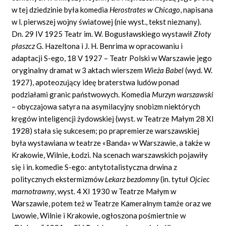
w tej dziedzinie była komedia
Herostrates w Chicago
,
napisana
w l. pierwszej wojny światowej (nie wyst., tekst nieznany).
Dn. 29 IV 1925 Teatr im. W. Bogusławskiego wystawił
Złoty
płaszcz
G. Hazeltona i J. H. Benrima w opracowaniu i
adaptacji S-ego, 18 V 1927 – Teatr Polski w Warszawie jego
oryginalny dramat w 3 aktach wierszem
Wieża Babel
(wyd. W.
1927), apoteozujący ideę braterstwa ludów ponad
podziałami granic państwowych. Komedia
Murzyn warszawski
– obyczajowa satyra na asymilacyjny snobizm niektórych
kręgów inteligencji żydowskiej (wyst. w Teatrze Małym 28 XI
1928) stała się sukcesem; po prapremierze warszawskiej
była wystawiana w teatrze «Banda» w Warszawie, a także w
Krakowie, Wilnie, Łodzi. Na scenach warszawskich pojawiły
się i in. komedie S-ego: antytotalistyczna drwina z
politycznych ekstermizmów
Lekarz bezdomny
(in. tytuł
Ojciec
marnotrawny
,
wyst. 4 XI 1930 w Teatrze Małym w
Warszawie, potem też w Teatrze Kameralnym tamże oraz we
Lwowie, Wilnie i Krakowie, ogłoszona pośmiertnie w