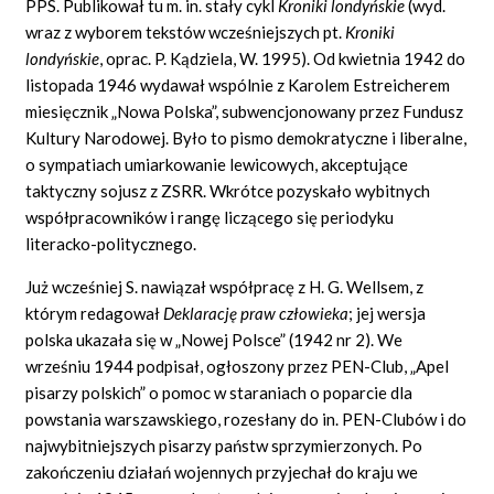
PPS. Publikował tu m. in. stały cykl
Kroniki londyńskie
(wyd.
wraz z wyborem tekstów wcześniejszych pt.
Kroniki
londyńskie
,
oprac. P. Kądziela, W. 1995). Od kwietnia 1942 do
listopada 1946 wydawał wspólnie z Karolem Estreicherem
miesięcznik „Nowa Polska”, subwencjonowany przez Fundusz
Kultury Narodowej. Było to pismo demokratyczne i liberalne,
o sympatiach umiarkowanie lewicowych, akceptujące
taktyczny sojusz z ZSRR. Wkrótce pozyskało wybitnych
współpracowników i rangę liczącego się periodyku
literacko-politycznego.
Już wcześniej S. nawiązał współpracę z H. G. Wellsem, z
którym redagował
Deklarację praw człowieka
;
jej wersja
polska ukazała się w „Nowej Polsce” (1942 nr 2). We
wrześniu 1944 podpisał, ogłoszony przez PEN-Club, „Apel
pisarzy polskich” o pomoc w staraniach o poparcie dla
powstania warszawskiego, rozesłany do in. PEN-Clubów i do
najwybitniejszych pisarzy państw sprzymierzonych. Po
zakończeniu działań wojennych przyjechał do kraju we