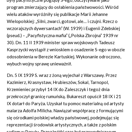
program zmierzający do osłabienia państwowości. Wśród
wielu ataków wyróżniły się publikacje Marii Jehanne
Wielopolskiej: „Silni, zwarci, gotowi, ale… i czujni. Rzecz o
wczorajszych dywersantach” (W. 1939) i Eugenii Zdebskiej
(pseud.) – „Pacyfistyczna mafia” („Polska Zbrojna” 1939 nr
30). Dn. 11 II 1939 minister spraw wojskowych Tadeusz
Kasprzycki wystąpił z wnioskiem o osadzenie S-ego w obozie
odosobnienia w Berezie Kartuskiej. Wykonanie odroczono,
wybuch wojny sprawę unieważnił.
Dn. 5 IX 1939 S. wraz z żoną wyjechał z Warszawy. Przez
Kazimierz, Krasnystaw, Hrubieszów, Sokal, Tarnopol,
Krzemieniec przybył 14 IX do Zaleszczyk i tegoż dnia
przekroczył granicę rumuńską. Bukareszt opuścił 18 IX i 21
IX dotarł do Paryża. Uzyskał tu pomoc materialną od artysty
malarza Adolfa Milicha. Nawiązał współpracę z formującymi
się ośrodkami polskiej władzy państwowej, podejmując się
reprezentacji środowisk artystycznych, a także z polskim
radiem w Paryżu. Przez krótki czas był przewodniczącym