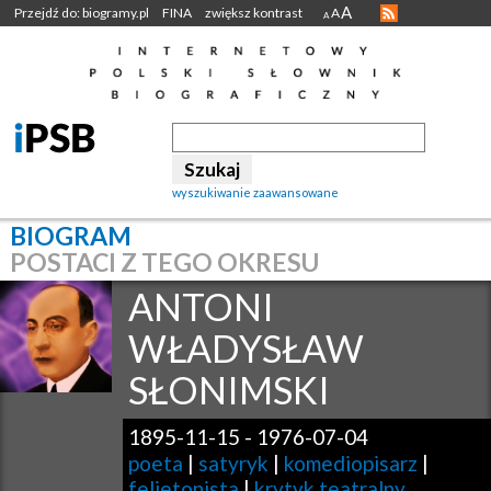
A
Przejdź do: biogramy.pl
FINA
zwiększ kontrast
A
A
wyszukiwanie zaawansowane
BIOGRAM
POSTACI Z TEGO OKRESU
ANTONI
WŁADYSŁAW
SŁONIMSKI
1895-11-15
-
1976-07-04
poeta
|
satyryk
|
komediopisarz
|
felietonista
|
krytyk teatralny