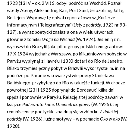
1923 (13 IV – ok. 2 VI) S. odbył podróż na Wschód. Poznał
wtedy Ateny, Aleksandrię, Kair, Port Said, Jerozolimę, Jaffę,
Betlejem. Wyprawę tę opisał reportażowo w „Kurierze
Informacyjnym i Telegraficznym” (
Listy z podróży
,
1923 nr 93–
127), a wyraz poetycki znalazła ona w wielu utworach,
głównie z tomiku
Droga na Wschód
(W. 1924). Jesienią r. n.
wyruszył do Brazylii jako pilot grupy polskich emigrantów:
17 X 1924 wyjechał z Warszawy, po kilkudniowym pobycie w
Paryżu wypłynął z Havre’u i 13 XI dotarł do Rio de Janeiro.
Blisko trzymiesięczny pobyt w Brazylii wykorzystał m. in. na
podróże po Paranie w towarzystwie poety Stanisława
Balińskiego, przybyłego do Rio w takiejże funkcji. W drodze
powrotnej (23 II 1925 dopłynął do Bordeaux) kilka dni
spędził ponownie w Paryżu. Relację z tej podróży zawarł w
książce
Pod zwrotnikami. Dziennik okrętowy
(W. 1925). Jej
reminiscencje poetyckie znajdują się w zbiorku Z
dalekiej
podróży
(W. 1926), luźne motywy – w poemacie
Oko w oko
(W.
1928).