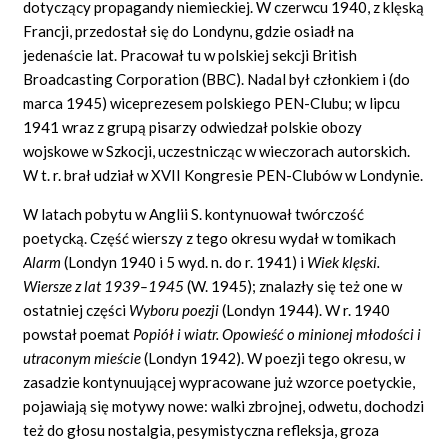
dotyczący propagandy niemieckiej. W czerwcu 1940, z klęską
Francji, przedostał się do Londynu, gdzie osiadł na
jedenaście lat. Pracował tu w polskiej sekcji British
Broadcasting Corporation (BBC). Nadal był członkiem i (do
marca 1945) wiceprezesem polskiego PEN-Clubu; w lipcu
1941 wraz z grupą pisarzy odwiedzał polskie obozy
wojskowe w Szkocji, uczestnicząc w wieczorach autorskich.
W t. r. brał udział w XVII Kongresie PEN-Clubów w Londynie.
W latach pobytu w Anglii S. kontynuował twórczość
poetycką. Część wierszy z tego okresu wydał w tomikach
Alarm
(Londyn 1940 i 5 wyd. n. do r. 1941) i
Wiek klęski.
Wiersze z lat 1939–1945
(W. 1945); znalazły się też one w
ostatniej części
Wyboru poezji
(Londyn 1944). W r. 1940
powstał poemat
Popiół i wiatr. Opowieść o minionej młodości i
utraconym mieście
(Londyn 1942). W poezji tego okresu, w
zasadzie kontynuującej wypracowane już wzorce poetyckie,
pojawiają się motywy nowe: walki zbrojnej, odwetu, dochodzi
też do głosu nostalgia, pesymistyczna refleksja, groza