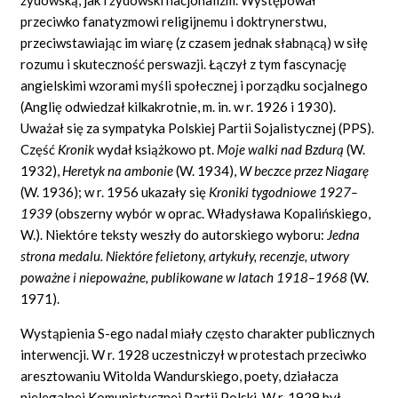
przeciwko fanatyzmowi religijnemu i doktrynerstwu,
przeciwstawiając im wiarę (z czasem jednak słabnącą) w siłę
rozumu i skuteczność perswazji. Łączył z tym fascynację
angielskimi wzorami myśli społecznej i porządku socjalnego
(Anglię odwiedzał kilkakrotnie, m. in. w r. 1926 i 1930).
Uważał się za sympatyka Polskiej Partii Sojalistycznej (PPS).
Część
Kronik
wydał książkowo pt.
Moje walki nad Bzdurą
(W.
1932),
Heretyk na ambonie
(W. 1934),
W beczce przez Niagarę
(W. 1936); w r. 1956 ukazały się
Kroniki tygodniowe 1927–
1939
(obszerny wybór w oprac. Władysława Kopalińskiego,
W.). Niektóre teksty weszły do autorskiego wyboru:
Jedna
strona medalu. Niektóre felietony, artykuły, recenzje, utwory
poważne i niepoważne, publikowane w latach 1918–1968
(W.
1971).
Wystąpienia S-ego nadal miały często charakter publicznych
interwencji. W r. 1928 uczestniczył w protestach przeciwko
aresztowaniu Witolda Wandurskiego, poety, działacza
nielegalnej Komunistycznej Partii Polski. W r. 1929 był