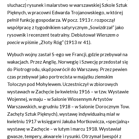
słuchacz) rysunek i malarstwo w warszawskiej Szkole Sztuk
Pięknych, w pracowni Edwarda Trojanowskiego, w której
pełnił funkcję gospodarza. W pocz. 1913 r. rozpoczął
współpracę z tygodnikiem satyrycznym „Sowizdrzał” jako
rysownik i recenzent teatralny. Debiutował
Wierszem o
poecie
w piśmie „Złoty Róg” (1913 nr 41).
Wybuch wojny zastał S-ego we Francji, gdzie przebywał na
wakacjach. Przez Anglię, Norwegię i Szwecję przedostał się
do Piotrogrodu, skąd powrócił do Warszawy. Przez pewien
czas przebywał jako portrecista w majątku ziemskim
Tołoczyn pod Mohylewem. Uczestniczył w zbiorowych
wystawach w Zachęcie (w kwietniu 1916 – w tzw. Wystawie
Wojennej, w maju – w Salonie Wiosennym Artystów
Warszawskich, w grudniu 1918 – w Salonie Dorocznym Tow.
Zachęty Sztuk Pięknych), wystawę indywidualną miał w
kwietniu 1917 w księgarni Jakuba Mortkowicza, «specjalną»
wystawę w Zachęcie – w lutym i marcu 1918. Wystawiał
gwasze, tempery, akwarele i rysunki. Otrzymał (wespół z