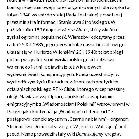
komisji repertuarowej imprez organizowanych dla wojska (w
lutym 1940 wszedł do stałej Rady Teatralnej, powołanej
przez ministra informacji Stanisława Strońskiego). W
październiku 1939 napisał wiersz
Alarm
,
który wkrótce
zyskał ogromną popularność. Wiersz był odczytany przez
radio 25 XII 1939, jego pierwodruk z nasłuchu radiowego
ukazał się w „Kurierze Wileńskim” 23 I 1940; tekst obiegł
później wszystkie środowiska polskiego uchodźstwa
wojennego i armii, pojawił się też w krajowych
wydawnictwach konspiracyjnych. Poeta uczestniczył w
wychodźczym życiu literackim, w imprezach poetyckich,
działaniach polskiego PEN-Clubu, którego wiceprezesurę
objął. Nawiązał współpracę z polskimi czasopismami
emigracyjnymi: z „Wiadomościami Polskimi”, wznowionymi w
Paryżu jako kontynuacja „Wiadomości Literackich”, z
postępowo-demokratycznym „Czarno na białym” – organem
Stronnictwa Demokratycznego. W „Polsce Walczącej” pod
pseud. Nemo prowadził stały cykl
Demaskujemy wrogów
,