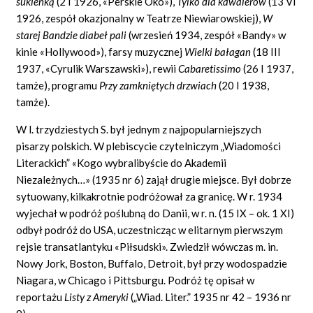
sukienką
(2 I 1926, «Perskie Oko»),
Tylko dla kawalerów
(13 VI
1926, zespół okazjonalny w Teatrze Niewiarowskiej),
W
starej Bandzie diabeł pali
(wrzesień 1934, zespół «Bandy» w
kinie «Hollywood»), farsy muzycznej
Wielki bałagan
(18 III
1937, «Cyrulik Warszawski»), rewii
Cabaretissimo
(26 I 1937,
tamże), programu
Przy zamkniętych drzwiach
(20 I 1938,
tamże).
W l. trzydziestych S. był jednym z najpopularniejszych
pisarzy polskich. W plebiscycie czytelniczym „Wiadomości
Literackich” «Kogo wybralibyście do Akademii
Niezależnych…» (1935 nr 6) zajął drugie miejsce. Był dobrze
sytuowany, kilkakrotnie podróżował za granicę. W r. 1934
wyjechał w podróż poślubną do Danii, w r. n. (15 IX – ok. 1 XI)
odbył podróż do USA, uczestnicząc w elitarnym pierwszym
rejsie transatlantyku «Piłsudski». Zwiedził wówczas m. in.
Nowy Jork, Boston, Buffalo, Detroit, był przy wodospadzie
Niagara, w Chicago i Pittsburgu. Podróż tę opisał w
reportażu
Listy z Ameryki
(„Wiad.
Liter.” 1935 nr 42 – 1936 nr