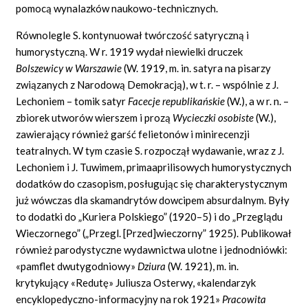
pomocą wynalazków naukowo-technicznych.
Równolegle S. kontynuował twórczość satyryczną i
humorystyczną. W r. 1919 wydał niewielki druczek
Bolszewicy w Warszawie
(W. 1919, m. in. satyra na pisarzy
związanych z Narodową Demokracją), w t. r. – wspólnie z J.
Lechoniem – tomik satyr
Facecje republikańskie
(W.), a w r. n. –
zbiorek utworów wierszem i prozą
Wycieczki osobiste
(W.),
zawierający również garść felietonów i minirecenzji
teatralnych. W tym czasie S. rozpoczął wydawanie, wraz z J.
Lechoniem i J. Tuwimem, primaaprilisowych humorystycznych
dodatków do czasopism, posługując się charakterystycznym
już wówczas dla skamandrytów dowcipem absurdalnym. Były
to dodatki do „Kuriera Polskiego” (1920–5) i do „Przeglądu
Wieczornego” („Przegl. [Przed]wieczorny” 1925). Publikował
również parodystyczne wydawnictwa ulotne i jednodniówki:
«pamflet
dwu
tygodniowy»
Dziura
(W. 1921), m. in.
krytykujący
«Redutę»
Juliusza Osterwy,
«kalendarzyk
encyklopedyczno-informacyjny na rok 1921»
Pracowita