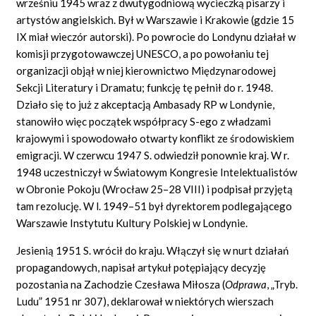
wrześniu 1945 wraz z dwutygodniową wycieczką pisarzy i
artystów angielskich. Był w Warszawie i Krakowie (gdzie 15
IX miał wieczór autorski). Po powrocie do Londynu działał w
komisji przygotowawczej UNESCO, a po powołaniu tej
organizacji objął w niej kierownictwo Międzynarodowej
Sekcji Literatury i Dramatu; funkcję tę pełnił do r. 1948.
Działo się to już z akceptacją Ambasady RP w Londynie,
stanowiło więc początek współpracy S-ego z władzami
krajowymi i spowodowało otwarty konflikt ze środowiskiem
emigracji. W czerwcu 1947 S. odwiedził ponownie kraj. W r.
1948 uczestniczył w Światowym Kongresie Intelektualistów
w Obronie Pokoju (Wrocław 25–28 VIII) i podpisał przyjętą
tam rezolucję. W l. 1949–51 był dyrektorem podlegającego
Warszawie Instytutu Kultury Polskiej w Londynie.
Jesienią 1951 S. wrócił do kraju. Włączył się w nurt działań
propagandowych, napisał artykuł potępiający decyzję
pozostania na Zachodzie Czesława Miłosza (
Odprawa
,
„Tryb.
Ludu” 1951 nr 307), deklarował w niektórych wierszach