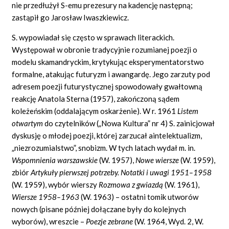
nie przedłużył S-emu prezesury na kadencję następną;
zastąpił go Jarosław Iwaszkiewicz.
S. wypowiadał się często w sprawach literackich.
Występował w obronie tradycyjnie rozumianej poezji o
modelu skamandryckim, krytykując eksperymentatorstwo
formalne, atakując futuryzm i awangardę. Jego zarzuty pod
adresem poezji futurystycznej spowodowały gwałtowną
reakcję Anatola Sterna (1957), zakończoną sądem
koleżeńskim (oddalającym oskarżenie). W r. 1961
Listem
otwartym
do czytelników („Nowa Kultura” nr 4) S. zainicjował
dyskusję o młodej poezji, której zarzucał aintelektualizm,
„niezrozumialstwo”, snobizm. W tych latach wydał m. in.
Wspomnienia warszawskie
(W. 1957),
Nowe wiersze
(W. 1959),
zbiór
Artykuły pierwszej potrzeby. Notatki i uwagi 1951–1958
(W. 1959), wybór wierszy
Rozmowa z gwiazdą
(W. 1961),
Wiersze 1958–1963
(W. 1963) – ostatni tomik utworów
nowych (pisane później dołączane były do kolejnych
wyborów), wreszcie –
Poezje zebrane
(W. 1964, Wyd. 2, W.