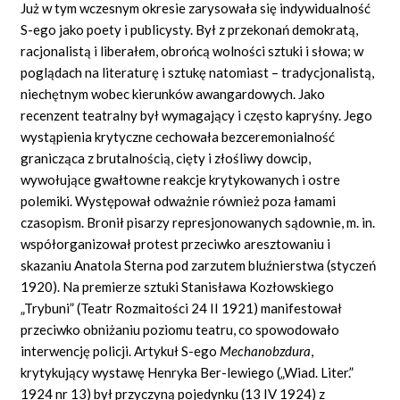
Już w tym wczesnym okresie zarysowała się indywidualność
S-ego jako poety i publicysty. Był z przekonań demokratą,
racjonalistą i liberałem, obrońcą wolności sztuki i słowa; w
poglądach na literaturę i sztukę natomiast – tradycjonalistą,
niechętnym wobec kierunków awangardowych. Jako
recenzent teatralny był wymagający i często kapryśny. Jego
wystąpienia krytyczne cechowała bezceremonialność
granicząca z brutalnością, cięty i złośliwy dowcip,
wywołujące gwałtowne reakcje krytykowanych i ostre
polemiki. Występował odważnie również poza łamami
czasopism. Bronił pisarzy represjonowanych sądownie, m. in.
współorganizował protest przeciwko aresztowaniu i
skazaniu Anatola Sterna pod zarzutem bluźnierstwa (styczeń
1920). Na premierze sztuki Stanisława Kozłowskiego
„Trybuni” (Teatr Rozmaitości 24 II 1921) manifestował
przeciwko obniżaniu poziomu teatru, co spowodowało
interwencję policji. Artykuł S-ego
Mechanobzdura
,
krytykujący wystawę Henryka Ber-lewiego („Wiad. Liter.”
1924 nr 13) był przyczyną pojedynku (13 IV 1924) z