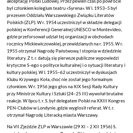
akceptację Polski Ludowej. Przez pewien czas po powrocie
był członkiem kolegium teatru
«Syre
na». W l. 1953–5 był
prezesem Oddziału Warszawskiego Związku Literatów
Polskich (ZLP). W r. 1954 uczestniczył w składzie delegacji
polskiej w Konferencji Generalnej UNESCO w Montevideo,
gdzie przeforsował udział tej organizacji w obchodach
rocznicy Mickiewiczowskiej, przewidzianych na r. 1955. W r.
1955 otrzymał Nagrodę Państwową I stopnia w dziedzinie
literatury. Z t. r. datują się pierwsze publiczne wypowiedzi
krytyczne S-ego o polityce kulturalnej i o sytuacji literatury i
kultury polskiej. W l. 1955–62 uczestniczył w dyskusjach
Klubu Krzywego Koła, choć nie został jego formalnym
członkiem. W r. 1956 jego głos na XIX Sesji Rady Kultury
przy Ministrze Kultury i Sztuki (24–25 III) wywołał brutalne
reakcje. W lipcu t. r. S. był delegatem Polski na XXIII Kongres
PEN-Clubów w Londynie, gdzie wygłosił referat. W t. r.
otrzymał Nagrodę Literacką miasta Warszawy.
Na VII Zjeździe ZLP w Warszawie (29 XI – 2 XII 1956) S.