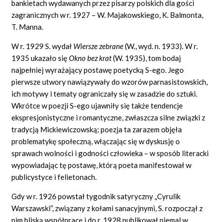
bankietach wydawanych przez pisarzy polskich dla gości
zagranicznych w r. 1927 – W. Majakowskiego, K. Balmonta,
T. Manna.
W r. 1929 S. wydał
Wiersze zebrane
(W., wyd. n. 1933). W r.
1935 ukazało się
Okno bez krat
(W. 1935), tom bodaj
najpełniej wyrażający postawę poetycką S-ego. Jego
pierwsze utwory nawiązywały do wzorów parnasistowskich,
ich motywy i tematy ograniczały się w zasadzie do sztuki.
Wkrótce w poezji S-ego ujawniły się także tendencje
ekspresjonistyczne i romantyczne, zwłaszcza silne związki z
tradycją Mickiewiczowską; poezja ta zarazem objęła
problematykę społeczną, włączając się w dyskusję o
sprawach wolności i godności człowieka – w sposób literacki
wypowiadając tę postawę, którą poeta manifestował w
publicystyce i felietonach.
Gdy w r. 1926 powstał tygodnik satyryczny „Cyrulik
Warszawski”, związany z kołami sanacyjnymi, S. rozpoczął z
nim bliską współpracę i do r. 1928 publikował niemal w