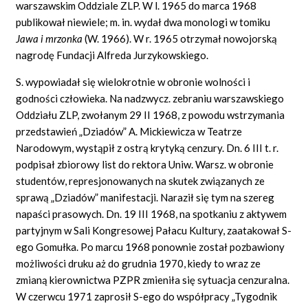
warszawskim Oddziale ZLP. W l. 1965 do marca 1968
publikował niewiele; m. in. wydał dwa monologi w tomiku
Jawa i mrzonka
(W. 1966). W r. 1965 otrzymał nowojorską
nagrodę Fundacji Alfreda Jurzykowskiego.
S. wypowiadał się wielokrotnie w obronie wolności i
godności człowieka. Na nadzwycz. zebraniu warszawskiego
Oddziału ZLP, zwołanym 29 II 1968, z powodu wstrzymania
przedstawień „Dziadów” A. Mickiewicza w Teatrze
Narodowym, wystąpił z ostrą krytyką cenzury. Dn. 6 III t. r.
podpisał zbiorowy list do rektora Uniw. Warsz. w obronie
studentów, represjonowanych na skutek związanych ze
sprawą „Dziadów” manifestacji. Naraził się tym na szereg
napaści prasowych. Dn. 19 III 1968, na spotkaniu z aktywem
partyjnym w Sali Kongresowej Pałacu Kultury, zaatakował S-
ego Gomułka. Po marcu 1968 ponownie został pozbawiony
możliwości druku aż do grudnia 1970, kiedy to wraz ze
zmianą kierownictwa PZPR zmieniła się sytuacja cenzuralna.
W czerwcu 1971 zaprosił S-ego do współpracy „Tygodnik