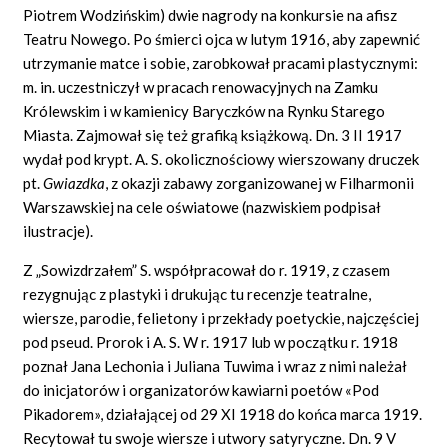
Piotrem Wodzińskim) dwie nagrody na konkursie na afisz
Teatru Nowego. Po śmierci ojca w lutym 1916, aby zapewnić
utrzymanie matce i sobie, zarobkował pracami plastycznymi:
m. in. uczestniczył w pracach renowacyjnych na Zamku
Królewskim i w kamienicy Baryczków na Rynku Starego
Miasta. Zajmował się też grafiką książkową. Dn. 3 II 1917
wydał pod krypt. A. S. okolicznościowy wierszowany druczek
pt.
Gwiazdka
,
z okazji zabawy zorganizowanej w Filharmonii
Warszawskiej na cele oświatowe (nazwiskiem podpisał
ilustracje).
Z „Sowizdrzałem” S. współpracował do r. 1919, z czasem
rezygnując z plastyki i drukując tu recenzje teatralne,
wiersze, parodie, felietony i przekłady poetyckie, najczęściej
pod pseud. Prorok i A. S. W r. 1917 lub w początku r. 1918
poznał Jana Lechonia i Juliana Tuwima i wraz z nimi należał
do inicjatorów i organizatorów kawiarni poetów «Pod
Pikadorem», działającej od 29 XI 1918 do końca marca 1919.
Recytował tu swoje wiersze i utwory satyryczne. Dn. 9 V