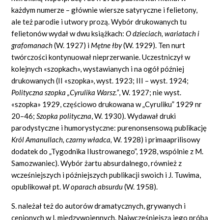
każdym numerze – głównie wiersze satyryczne i felietony,
ale też parodie i utwory prozą. Wybór drukowanych tu
felietonów wydał w dwu książkach:
O dzieciach, wariatach i
grafomanach
(W. 1927) i
Mętne łby
(W. 1929). Ten nurt
twórczości kontynuował nieprzerwanie. Uczestniczył w
kolejnych «szopkach», wystawianych i na ogół później
drukowanych (II «szopka», wyst. 1923; III – wyst. 1924;
Polityczna szopka „Cyrulika Warsz.”
,
W. 1927; nie wyst.
«szopka» 1929, częściowo drukowana w „Cyruliku” 1929 nr
20–46;
Szopka polityczna
,
W. 1930). Wydawał druki
parodystyczne i humorystyczne: purenonsensową publikację
Król Amanullach, czarny władca,
W. 1928) i primaaprilisowy
dodatek do „Tygodnika Ilustrowanego”, 1928, wspólnie z M.
Samozwaniec). Wybór żartu absurdalnego, również z
wcześniejszych i późniejszych publikacji swoich i J. Tuwima,
opublikował pt.
W oparach absurdu
(W. 1958).
S. należał też do autorów dramatycznych, grywanych i
cenionych w l. międzywojennych. Najwcześniejszą jego próbą