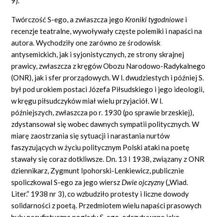
9).
Twórczość S-ego, a zwłaszcza jego
Kroniki tygodniowe
i
recenzje teatralne, wywoływały częste polemiki i napaści na
autora. Wychodziły one zarówno ze środowisk
antysemickich, jak i syjonistycznych, ze strony skrajnej
prawicy, zwłaszcza z kręgów Obozu Narodowo-Radykalnego
(ONR), jak i sfer prorządowych. W l. dwudziestych i później S.
był pod urokiem postaci Józefa Piłsudskiego i jego ideologii,
w kręgu piłsudczyków miał wielu przyjaciół. W l.
późniejszych, zwłaszcza po r. 1930 (po sprawie brzeskiej),
zdystansował się wobec dawnych sympatii politycznych. W
miarę zaostrzania się sytuacji i narastania nurtów
faszyzujących w życiu politycznym Polski ataki na poetę
stawały się coraz dotkliwsze. Dn. 13 I 1938, związany z ONR
dziennikarz, Zygmunt Ipohorski-Lenkiewicz, publicznie
spoliczkowal S-ego za jego wiersz
Dwie ojczyzny
(„Wiad.
Liter.” 1938 nr 3), co wzbudziło protesty i liczne dowody
solidarności z poetą. Przedmiotem wielu napaści prasowych
były pacyfistyczne poglądy S-ego, odczytywane jako