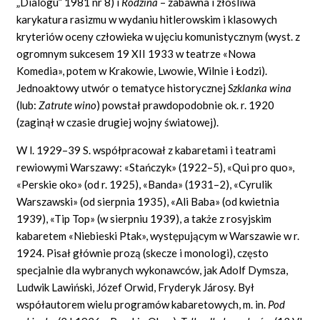
„Dialogu” 1981 nr 8) i
Rodzina
– zabawna i złośliwa
karykatura rasizmu w wydaniu hitlerowskim i klasowych
kryteriów oceny człowieka w ujęciu komunistycznym (wyst. z
ogromnym sukcesem 19 XII 1933 w teatrze «Nowa
Komedia», potem w Krakowie, Lwowie, Wilnie i Łodzi).
Jednoaktowy utwór o tematyce historycznej
Szklanka wina
(lub:
Zatrute wino
)
powstał prawdopodobnie ok. r. 1920
(zaginął w czasie drugiej wojny światowej).
W l. 1929–39 S. współpracował z kabaretami i teatrami
rewiowymi Warszawy: «Stańczyk» (1922–5), «Qui pro quo»,
«Perskie oko» (od r. 1925), «Banda» (1931–2), «Cyrulik
Warszawski» (od sierpnia 1935), «Ali Baba» (od kwietnia
1939), «Tip Top» (w sierpniu 1939), a także z rosyjskim
kabaretem «Niebieski Ptak», występującym w Warszawie w r.
1924. Pisał głównie prozą (skecze i monologi), często
specjalnie dla wybranych wykonawców, jak Adolf Dymsza,
Ludwik Lawiński, Józef Orwid, Fryderyk Járosy. Był
współautorem wielu programów kabaretowych, m. in.
Pod