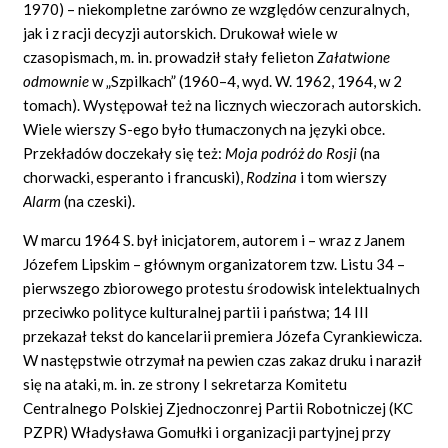
1970) – niekompletne zarówno ze względów cenzuralnych,
jak i z racji decyzji autorskich. Drukował wiele w
czasopismach, m. in. prowadził stały felieton
Załatwione
odmownie
w „Szpilkach” (1960–4, wyd. W. 1962, 1964, w 2
tomach). Występował też na licznych wieczorach autorskich.
Wiele wierszy S-ego było tłumaczonych na języki obce.
Przekładów doczekały się też:
Moja podróż do Rosji
(na
chorwacki, esperanto i francuski),
Rodzina
i tom wierszy
Alarm
(na czeski).
W marcu 1964 S. był inicjatorem, autorem i – wraz z Janem
Józefem Lipskim – głównym organizatorem tzw. Listu 34 –
pierwszego zbiorowego protestu środowisk intelektualnych
przeciwko polityce kulturalnej partii i państwa; 14 III
przekazał tekst do kancelarii premiera Józefa Cyrankiewicza.
W następstwie otrzymał na pewien czas zakaz druku i naraził
się na ataki, m. in. ze strony I sekretarza Komitetu
Centralnego Polskiej Zjednoczonrej Partii Robotniczej (KC
PZPR) Władysława Gomułki i organizacji partyjnej przy