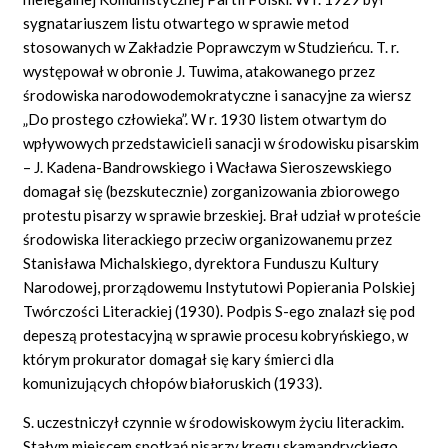
sygnatariuszem listu otwartego w sprawie metod
stosowanych w Zakładzie Poprawczym w Studzieńcu. T. r.
występował w obronie J. Tuwima, atakowanego przez
środowiska narodowodemokratyczne i sanacyjne za wiersz
„Do prostego człowieka”. W r. 1930 listem otwartym do
wpływowych przedstawicieli sanacji w środowisku pisarskim
– J. Kadena-Bandrowskiego i Wacława Sieroszewskiego
domagał się (bezskutecznie) zorganizowania zbiorowego
protestu pisarzy w sprawie brzeskiej. Brał udział w proteście
środowiska literackiego przeciw organizowanemu przez
Stanisława Michalskiego, dyrektora Funduszu Kultury
Narodowej, prorządowemu Instytutowi Popierania Polskiej
Twórczości Literackiej (1930). Podpis S-ego znalazł się pod
depeszą protestacyjną w sprawie procesu kobryńskiego, w
którym prokurator domagał się kary śmierci dla
komunizujących chłopów białoruskich (1933).
S. uczestniczył czynnie w środowiskowym życiu literackim.
Stałym miejscem spotkań pisarzy kręgu skamandryckiego