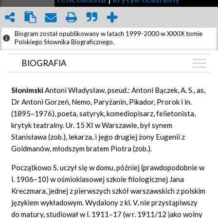
Biogram został opublikowany w latach 1999-2000 w XXXIX tomie
Polskiego Słownika Biograficznego.
BIOGRAFIA
BIOGRAFIA
Słonimski
Antoni Władysław, pseud.: Antoni Bączek,
A. S.,
as,
ZDJĘCIA
Dr Antoni Gorzeń, Nemo, Paryżanin, Pikador, Prorok i in.
(9)
(1895–1976), poeta, satyryk, komediopisarz, felietonista,
AUDIO
(8)
krytyk teatralny. Ur. 15 XI w Warszawie, był synem
GRAF POWIĄZAŃ
Stanisława (zob.), lekarza, i jego drugiej żony Eugenii z
Goldmanów, młodszym bratem Piotra (zob.).
DYSKUSJA
Mapa
Początkowo S. uczył się w domu, później (prawdopodobnie w
l. 1906–10) w ośmioklasowej szkole filologicznej Jana
Kreczmara, jednej z pierwszych szkół warszawskich z polskim
językiem wykładowym. Wydalony z
kl.
V, nie przystąpiwszy
do matury, studiował w l. 1911–17 (w r. 1911/12 jako wolny