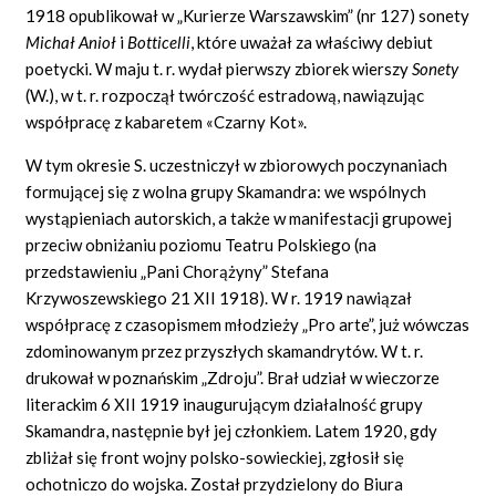
1918 opublikował w „Kurierze Warszawskim” (nr 127) sonety
Michał Anioł
i
Botticelli
,
które uważał za właściwy debiut
poetycki. W maju t. r. wydał pierwszy zbiorek wierszy
Sonety
(W.), w t. r. rozpoczął twórczość estradową, nawiązując
współpracę z kabaretem «Czarny Kot».
W tym okresie S. uczestniczył w zbiorowych poczynaniach
formującej się z wolna grupy Skamandra: we wspólnych
wystąpieniach autorskich, a także w manifestacji grupowej
przeciw obniżaniu poziomu Teatru Polskiego (na
przedstawieniu „Pani Chorążyny” Stefana
Krzywoszewskiego 21 XII 1918). W r. 1919 nawiązał
współpracę z czasopismem młodzieży „Pro arte”, już wówczas
zdominowanym przez przyszłych skamandrytów. W t. r.
drukował w poznańskim „Zdroju”. Brał udział w wieczorze
literackim 6 XII 1919 inaugurującym działalność grupy
Skamandra, następnie był jej członkiem. Latem 1920, gdy
zbliżał się front wojny polsko-sowieckiej, zgłosił się
ochotniczo do wojska. Został przydzielony do Biura