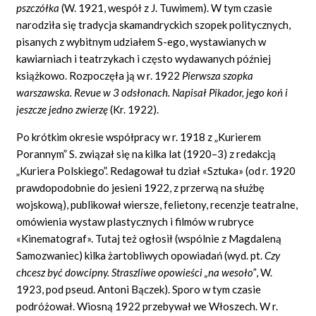
pszczółka
(W. 1921, wespół z J. Tuwimem). W tym czasie
narodziła się tradycja skamandryckich szopek politycznych,
pisanych z wybitnym udziałem S-ego, wystawianych w
kawiarniach i teatrzykach i często wydawanych później
książkowo. Rozpoczęła ją w r. 1922
Pierwsza szopka
warszawska.
Revue
w 3 odsłonach. Napisał Pikador, jego koń i
jeszcze jedno zwierzę
(Kr. 1922).
Po krótkim okresie współpracy w r. 1918 z „Kurierem
Porannym” S. związał się na kilka lat (1920–3) z redakcją
„Kuriera Polskiego”. Redagował tu dział «Sztuka» (od r. 1920
prawdopodobnie do jesieni 1922, z przerwą na służbę
wojskową), publikował wiersze, felietony, recenzje teatralne,
omówienia wystaw plastycznych i filmów w rubryce
«Kinematograf». Tutaj też ogłosił (wspólnie z Magdaleną
Samozwaniec) kilka żartobliwych opowiadań (wyd. pt.
Czy
chcesz być dowcipny. Straszliwe opowieści „na wesoło”
,
W.
1923, pod pseud. Antoni Bączek). Sporo w tym czasie
podróżował. Wiosną 1922 przebywał we Włoszech. W r.