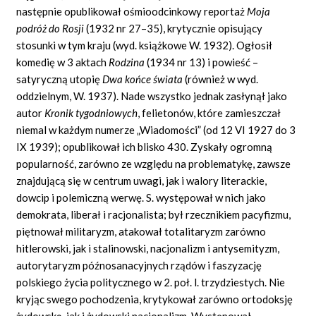
następnie opublikował ośmioodcinkowy reportaż
Moja
podróż do Rosji
(1932 nr 27–35), krytycznie opisujący
stosunki w tym kraju (wyd. książkowe W. 1932). Ogłosił
komedię w 3 aktach
Rodzina
(1934 nr 13) i powieść –
satyryczną utopię
Dwa końce świata
(również w wyd.
oddzielnym, W. 1937). Nade wszystko jednak zasłynął jako
autor
Kronik tygodniowych
,
felietonów, które zamieszczał
niemal w każdym numerze „Wiadomości” (od 12 VI 1927 do 3
IX 1939); opublikował ich blisko 430. Zyskały ogromną
popularność, zarówno ze względu na problematykę, zawsze
znajdującą się w centrum uwagi, jak i walory literackie,
dowcip i polemiczną werwę. S. występował w nich jako
demokrata, liberał i racjonalista; był rzecznikiem pacyfizmu,
piętnował militaryzm, atakował totalitaryzm zarówno
hitlerowski, jak i stalinowski, nacjonalizm i antysemityzm,
autorytaryzm późnosanacyjnych rządów i faszyzację
polskiego życia politycznego w 2. poł. l. trzydziestych. Nie
kryjąc swego pochodzenia, krytykował zarówno ortodoksję
żydowską, jak i żydowski nacjonalizm. Występował