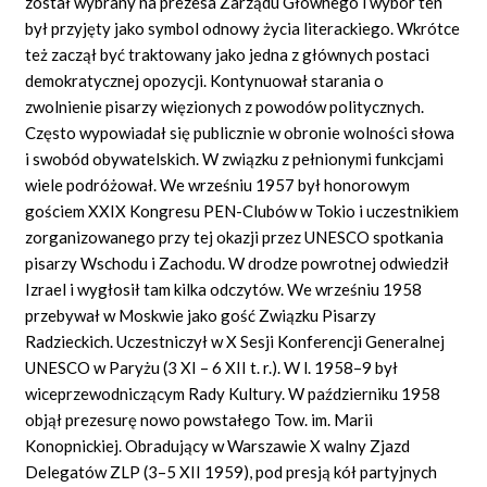
został wybrany na prezesa Zarządu Głównego i wybór ten
był przyjęty jako symbol odnowy życia literackiego. Wkrótce
też zaczął być traktowany jako jedna z głównych postaci
demokratycznej opozycji. Kontynuował starania o
zwolnienie pisarzy więzionych z powodów politycznych.
Często wypowiadał się publicznie w obronie wolności słowa
i swobód obywatelskich. W związku z pełnionymi funkcjami
wiele podróżował. We wrześniu 1957 był honorowym
gościem XXIX Kongresu PEN-Clubów w Tokio i uczestnikiem
zorganizowanego przy tej okazji przez UNESCO spotkania
pisarzy Wschodu i Zachodu. W drodze powrotnej odwiedził
Izrael i wygłosił tam kilka odczytów. We wrześniu 1958
przebywał w Moskwie jako gość Związku Pisarzy
Radzieckich. Uczestniczył w X Sesji Konferencji Generalnej
UNESCO w Paryżu (3 XI – 6 XII t. r.). W l. 1958–9 był
wiceprzewodniczącym Rady Kultury. W październiku 1958
objął prezesurę nowo powstałego Tow. im. Marii
Konopnickiej. Obradujący w Warszawie X walny Zjazd
Delegatów ZLP (3–5 XII 1959), pod presją kół partyjnych