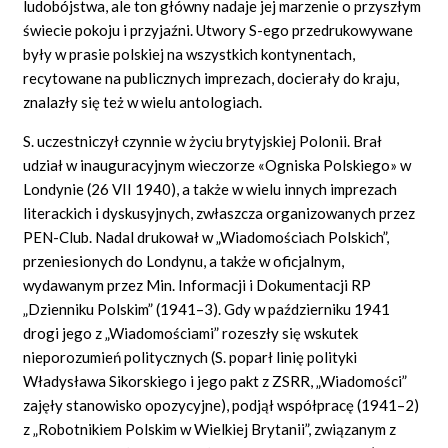
ludobójstwa, ale ton główny nadaje jej marzenie o przyszłym
świecie pokoju i przyjaźni. Utwory S-ego przedrukowywane
były w prasie polskiej na wszystkich kontynentach,
recytowane na publicznych imprezach, docierały do kraju,
znalazły się też w wielu antologiach.
S. uczestniczył czynnie w życiu brytyjskiej Polonii. Brał
udział w inauguracyjnym wieczorze «Ogniska Polskiego» w
Londynie (26 VII 1940), a także w wielu innych imprezach
literackich i dyskusyjnych, zwłaszcza organizowanych przez
PEN-Club. Nadal drukował w „Wiadomościach Polskich”,
przeniesionych do Londynu, a także w oficjalnym,
wydawanym przez Min. Informacji i Dokumentacji RP
„Dzienniku Polskim” (1941–3). Gdy w październiku 1941
drogi jego z „Wiadomościami” rozeszły się wskutek
nieporozumień politycznych (S. poparł linię polityki
Władysława Sikorskiego i jego pakt z ZSRR, „Wiadomości”
zajęły stanowisko opozycyjne), podjął współpracę (1941–2)
z „Robotnikiem Polskim w Wielkiej Brytanii”, związanym z