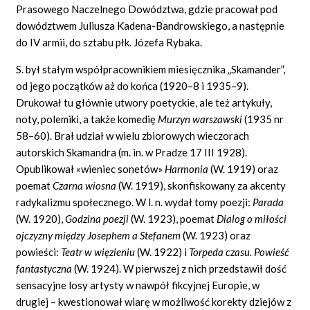
Prasowego Naczelnego Dowództwa, gdzie pracował pod
dowództwem Juliusza Kadena-Bandrowskiego, a następnie
do IV armii, do sztabu płk. Józefa Rybaka.
S. był stałym współpracownikiem miesięcznika „Skamander”,
od jego początków aż do końca (1920–8 i 1935–9).
Drukował tu głównie utwory poetyckie, ale też artykuły,
noty, polemiki, a także komedię
Murzyn warszawski
(1935 nr
58–60). Brał udział w wielu zbiorowych wieczorach
autorskich Skamandra (m. in. w Pradze 17 III 1928).
Opublikował
«wieniec sonetów»
Harmonia
(W. 1919) oraz
poemat
Czarna wiosna
(W. 1919), skonfiskowany za akcenty
radykalizmu społecznego. W l. n. wydał tomy poezji:
Parada
(W. 1920),
Godzina poezji
(W. 1923), poemat
Dialog o miłości
ojczyzny między Josephem a Stefanem
(W. 1923) oraz
powieści:
Teatr w więzieniu
(W. 1922) i
Torpeda czasu. Powieść
fantastyczna
(W. 1924). W pierwszej z nich przedstawił dość
sensacyjne losy artysty w nawpół fikcyjnej Europie, w
drugiej – kwestionował wiarę w możliwość korekty dziejów z