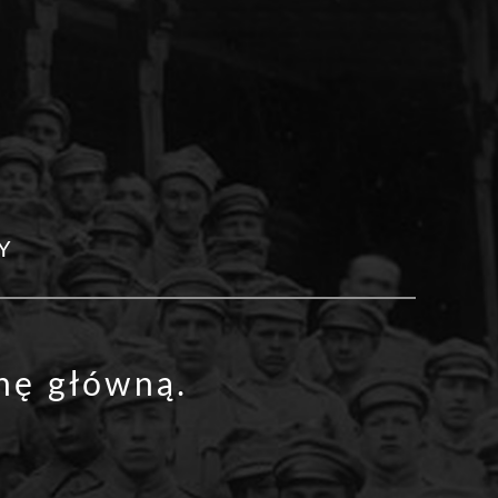
Y
onę główną
.