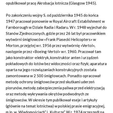
opublikował pracę Akrobacja lotnicza (Glasgow 1945).
Po zakończeniu wojny S. od października 1945 do końca
1947 pracował ponownie w Royal Aircraft Establishment w
Farnborough w Dziale Radia i Radaru. W r. 1948 wyjechał do
Stanów Zjednoczonych, gdzie przez 26 lat był pracownikiem
wytwórni śmigłowców «Frank Piasecki Helicopters» w
Morton, przejętej w r. 1956 przez wytwórnię «Vertol»,
następnie przez «Boeing-Vertol» w r. 1960. Pracował tam
jako konstruktor-elektryk, konstruktor anten i urządzeń
pokładowych do lotów bez widoczności oraz fizyk; aparatura
oparta na jego rozwiązaniach konstrukcyjnych została
zamontowana w 2 500 śmigłowcach. Ponadto opracował
metodę ochrony śmigłowców przed skutkami uderzeń
piorunów, metodę zabezpieczenia paliwa przed elektryzacją
oraz metodę wykrywania okrętów podwodnych ze
śmigłowców. W okresie tym publikował eseje i artykuły
(głównie na temat lotnictwa) w polskiej prasie emigracyjnej,
m.in. w „Wiadomościach” i „Kulturze”. W r. 1974 przeszedł na