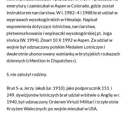
emeryturę i zamieszkał w Aspen w Colorado, gdzie został
instruktorem narciarstwa. W l. 1982–4 i 1988 brał udział w
wyprawach wysokogórskich w Himalaje. Napisał
wspomnienia dotyczące lotnictwa, narciarstwa,
płetwonurkowania i wspinaczki wysokogórskiej pt. Joga
słońca (W. 1994). Zmarł 10 X 1992 w Aspen. Za udział w
wojnie był odznaczony polskim Medalem Lotniczym i
dwukrotnie uhonorowany wzmianką w brytyjskich rozkazach
dziennych («Mention in Dispatches»).
S. nie założył rodziny.
Brat S-a, Jerzy Jakub (ur. 1910), jako podporucznik 151. i
249. dywizjonów lotniczych brał udział w bitwie o Anglię w r.
1940, był odznaczony Orderem Virtuti Militari i trzykrotnie
Krzyżem Walecznych; po wojnie mieszkał w USA.