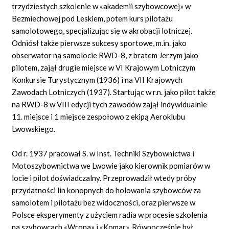
trzydziestych szkolenie w «akademii szybowcowej» w
Bezmiechowej pod Leskiem, potem kurs pilotażu
samolotowego, specjalizując się w akrobacji lotniczej.
Odniósł także pierwsze sukcesy sportowe, m.in. jako
obserwator na samolocie RWD-8, z bratem Jerzym jako
pilotem, zajął drugie miejsce w VI Krajowym Lotniczym
Konkursie Turystycznym (1936) i na VII Krajowych
Zawodach Lotniczych (1937). Startując w r.n. jako pilot także
na RWD-8 w VIII edycji tych zawodów zajął indywidualnie
11. miejsce i 1 miejsce zespołowo z ekipą Aeroklubu
Lwowskiego.
Od r. 1937 pracował S. w Inst. Techniki Szybownictwa i
Motoszybownictwa we Lwowie jako kierownik pomiarów w
locie i pilot doświadczalny. Przeprowadził wtedy próby
przydatności lin konopnych do holowania szybowców za
samolotem i pilotażu bez widoczności, oraz pierwsze w
Polsce eksperymenty z użyciem radia w procesie szkolenia
na szybowcach «Wrona» i «Komar». Równocześnie był