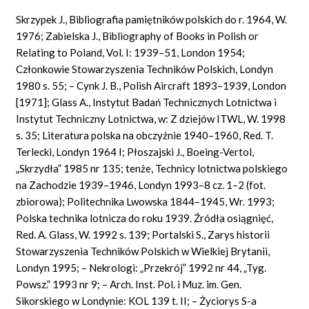
Skrzypek J., Bibliografia pamiętników polskich do r. 1964, W.
1976; Zabielska J., Bibliography of Books in Polish or
Relating to Poland, Vol. I: 1939–51, London 1954;
Członkowie Stowarzyszenia Techników Polskich, Londyn
1980 s. 55; – Cynk J. B., Polish Aircraft 1893–1939, London
[1971]; Glass A., Instytut Badań Technicznych Lotnictwa i
Instytut Techniczny Lotnictwa, w: Z dziejów ITWL, W. 1998
s. 35; Literatura polska na obczyźnie 1940–1960, Red. T.
Terlecki, Londyn 1964 I; Płoszajski J., Boeing-Vertol,
„Skrzydła” 1985 nr 135; tenże, Technicy lotnictwa polskiego
na Zachodzie 1939–1946, Londyn 1993–8 cz. 1–2 (fot.
zbiorowa); Politechnika Lwowska 1844–1945, Wr. 1993;
Polska technika lotnicza do roku 1939. Źródła osiągnięć,
Red. A. Glass, W. 1992 s. 139; Portalski S., Zarys historii
Stowarzyszenia Techników Polskich w Wielkiej Brytanii,
Londyn 1995; – Nekrologi: „Przekrój” 1992 nr 44, „Tyg.
Powsz.” 1993 nr 9; – Arch. Inst. Pol. i Muz. im. Gen.
Sikorskiego w Londynie: KOL 139 t. II; – Życiorys S-a