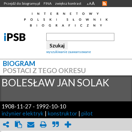
A
Przejdź do: biogramy.pl
FINA
zwiększ kontrast
A
A
wyszukiwanie zaawansowane
BIOGRAM
POSTACI Z TEGO OKRESU
BOLESŁAW JAN
SOLAK
1908-11-27
-
1992-10-10
inżynier elektryk
|
konstruktor
|
pilot