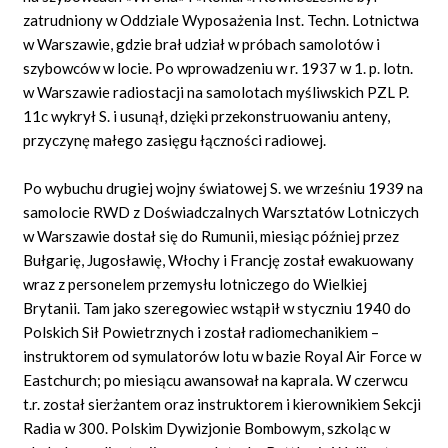
zatrudniony w Oddziale Wyposażenia Inst. Techn. Lotnictwa
w Warszawie, gdzie brał udział w próbach samolotów i
szybowców w locie. Po wprowadzeniu w r. 1937 w 1. p. lotn.
w Warszawie radiostacji na samolotach myśliwskich PZL P.
11c wykrył S. i usunął, dzięki przekonstruowaniu anteny,
przyczynę małego zasięgu łączności radiowej.
Po wybuchu drugiej wojny światowej S. we wrześniu 1939 na
samolocie RWD z Doświadczalnych Warsztatów Lotniczych
w Warszawie dostał się do Rumunii, miesiąc później przez
Bułgarię, Jugosławię, Włochy i Francję został ewakuowany
wraz z personelem przemysłu lotniczego do Wielkiej
Brytanii. Tam jako szeregowiec wstąpił w styczniu 1940 do
Polskich Sił Powietrznych i został radiomechanikiem –
instruktorem od symulatorów lotu w bazie Royal Air Force w
Eastchurch; po miesiącu awansował na kaprala. W czerwcu
t.r. został sierżantem oraz instruktorem i kierownikiem Sekcji
Radia w 300. Polskim Dywizjonie Bombowym, szkoląc w