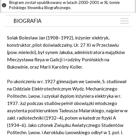
Biogram został opublikowany w latach 2000-2001 w XL tomie
Polskiego Słownika Biograficznego.
BIOGRAFIA
BIOGRAFIA
Solak Bolesław Jan (1908–1992), inżynier elektryk,
GRAF POWIĄZAŃ
konstruktor, pilot doświadczalny. Ur. 27 XI w Przecławiu
(pow. mielecki), był synem Jakuba, administratora majątków
DYSKUSJA
Mieczysława Reya w Galicji i rodziny Ponińskich na
Mapa
Bukowinie, oraz Marii Karoliny Koller.
Po ukończeniu w r. 1927 gimnazjum we Lwowie, S. studiował
na Oddziale Elektrotechnicznym Wydz. Mechanicznego
Politechn. Lwow. i uzyskał dyplom inżyniera elektryka w r.
1937. Już podczas studiów pełnił obowiązki młodszego
asystenta pod kierunkiem Tadeusza Malarskiego, najpierw w
zakł. radiotechniki (1932–4), potem w katedrze fizyki A
(1934–6). Jako członek Związku Awiatycznego Studentów
Politechn. Lwow. i Aeroklubu Lwowskiego odbył w 1. poł. l.