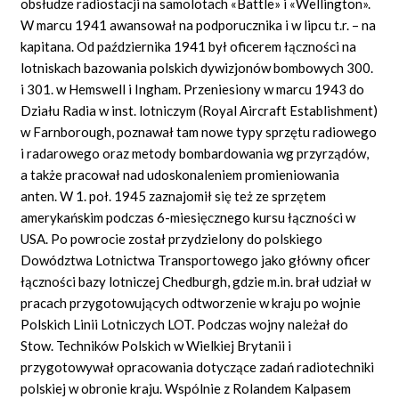
obsłudze radiostacji na samolotach «Battle» i «Wellington».
W marcu 1941 awansował na podporucznika i w lipcu t.r. – na
kapitana. Od października 1941 był oficerem łączności na
lotniskach bazowania polskich dywizjonów bombowych 300.
i 301. w Hemswell i Ingham. Przeniesiony w marcu 1943 do
Działu Radia w inst. lotniczym (Royal Aircraft Establishment)
w Farnborough, poznawał tam nowe typy sprzętu radiowego
i radarowego oraz metody bombardowania wg przyrządów,
a także pracował nad udoskonaleniem promieniowania
anten. W 1. poł. 1945 zaznajomił się też ze sprzętem
amerykańskim podczas 6-miesięcznego kursu łączności w
USA. Po powrocie został przydzielony do polskiego
Dowództwa Lotnictwa Transportowego jako główny oficer
łączności bazy lotniczej Chedburgh, gdzie m.in. brał udział w
pracach przygotowujących odtworzenie w kraju po wojnie
Polskich Linii Lotniczych LOT. Podczas wojny należał do
Stow. Techników Polskich w Wielkiej Brytanii i
przygotowywał opracowania dotyczące zadań radiotechniki
polskiej w obronie kraju. Wspólnie z Rolandem Kalpasem