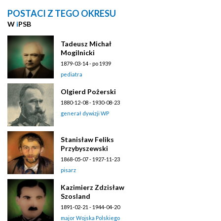
POSTACI Z TEGO OKRESU
W
i
PSB
Tadeusz Michał
Mogilnicki
1879-03-14 - po 1939
pediatra
Olgierd Pożerski
1880-12-08 - 1930-08-23
generał dywizji WP
Stanisław Feliks
Przybyszewski
1868-05-07 - 1927-11-23
pisarz
Kazimierz Zdzisław
Szosland
1891-02-21 - 1944-04-20
major Wojska Polskiego