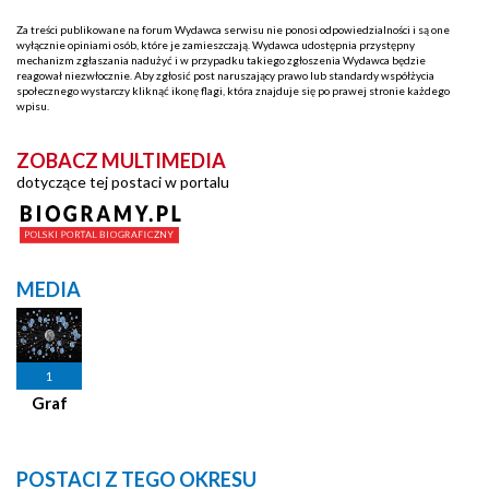
Za treści publikowane na forum Wydawca serwisu nie ponosi odpowiedzialności i są one
wyłącznie opiniami osób, które je zamieszczają. Wydawca udostępnia przystępny
mechanizm zgłaszania nadużyć i w przypadku takiego zgłoszenia Wydawca będzie
reagował niezwłocznie. Aby zgłosić post naruszający prawo lub standardy współżycia
społecznego wystarczy kliknąć ikonę flagi, która znajduje się po prawej stronie każdego
wpisu.
ZOBACZ MULTIMEDIA
dotyczące tej postaci w portalu
MEDIA
1
Graf
POSTACI Z TEGO OKRESU