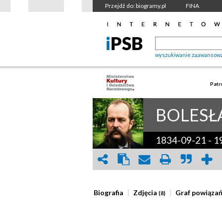
Przejdź do: biogramy.pl
FINA
wyszukiwanie zaawansow
Patr
BOLES
1834-09-21
-
1
Biografia
Zdjęcia
Graf powiąza
(8)