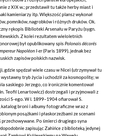
nie z XIX w.; przedstawił tu także herby miast i
aki kamieniarzy itp. Większość plansz wykonał
zów, pomników, nagrobków i różnych druków. Ok.
zny rękopis Biblioteki Arsenału w Paryżu (sygn.
itewskich. Z kolei rezultatem wieloletnich
Honorowej był opublikowany spis
Polonais décorés
empereur Napoléon I-er
(Paris
1899), jednak bez
uskich zapisów polskich nazwisk.
ji, gdzie spędzał wiele czasu w Nicei (utrzymywał tu
 wystawny tryb życia i uchodził za kosmopolitę; w
róla saskiego Jerzego, co ironicznie komentował
n. Teofil Lenartowicz) dostrzegali i przyjmowali z
zości S-ego. W l. 1899–1904 ofiarował S.
, katalog broni i albumy fotograficzne wraz z
obionym posążkami i płaskorzeźbami ze scenami
iś przechowywane. Po śmierci drugiego syna
dopodobnie zapisując Zahińce z biblioteką jedynej
rował Zamkowi Królewskiemu na Wawelu