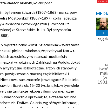
ta-amator, bibliofil, kolekcjoner.
kim, był synem Edwarda (1807–1863), marsz. pow.
MEDI
abeli z Mostowskich (1807–1897), córki Tadeusza
ony Aleksandra Potockiego (zob.). Pochodził z
mylonej ze Starzeńskimi h. Lis. Był przyrodnim
8
1888).
zdjęci
S. wykształcenie w Inst. Szlacheckim w Warszawie.
sztuki piękne); wiadomo, że przebywał tam w r.
ickich uczestniczył w seansach mediumisty
 mieszkał w rodzinnych Zahińcach na Podolu, dokąd
y artystyczne i biblioteczne. Trzon ich stanowiły
h, powiększone o znaczną część biblioteki i
emirowa; sam znacznie je wzbogacił. Biblioteka,
awilon, liczyła ok. 16–20 tys. książek, w tym wiele
ały się tam także rękopisy iluminowane, różne
 S. własnoręcznie oprawiał; te, a czasem też inne
risem z h. Doliwa. Galeria, wg różnych informacji,