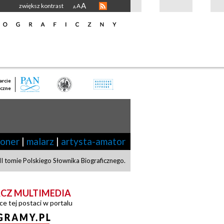
A
zwiększ kontrast
A
A
rcie
czne
joner
|
malarz
|
artysta-amator
 tomie Polskiego Słownika Biograficznego.
CZ MULTIMEDIA
ce tej postaci w portalu