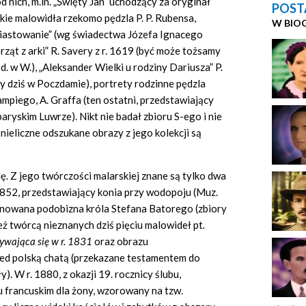
 nich, m.in. „Święty Jan” uchodzący za oryginał
POST
lkie malowidła rzekomo pędzla P. P. Rubensa,
W BIO
wiastowanie” (wg świadectwa Józefa Ignacego
rząt z arki” R. Savery z r. 1619 (być może tożsamy
. w W.), „Aleksander Wielki u rodziny Dariusza” P.
 dziś w Poczdamie), portrety rodzinne pędzla
mpiego, A. Graffa (ten ostatni, przedstawiający
ryskim Luwrze). Nikt nie badał zbioru S-ego i nie
 nieliczne odszukane obrazy z jego kolekcji są
ę. Z jego twórczości malarskiej znane są tylko dwa
 1852, przedstawiający konia przy wodopoju (Muz.
gnowana podobizna króla Stefana Batorego (zbiory
ż twórcą nieznanych dziś pięciu malowideł pt
.
rywająca się w r. 1831
oraz obrazu
ed polską chatą (przekazane testamentem do
). W r. 1880, z okazji 19. rocznicy ślubu,
u francuskim dla żony, wzorowany na tzw.