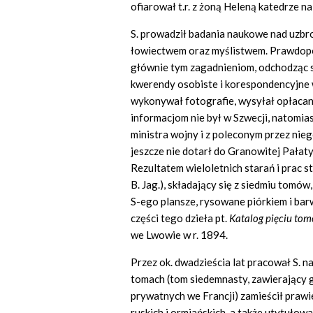
ofiarował t.r. z żoną Heleną katedrze n
S. prowadził badania naukowe nad uzbro
łowiectwem oraz myślistwem. Prawdopod
głównie tym zagadnieniom, odchodząc s
kwerendy osobiste i korespondencyjne 
wykonywał fotografie, wysyłał opłaca
informacjom nie był w Szwecji, natomi
ministra wojny i z poleconym przez nie
jeszcze nie dotarł do Granowitej Pałaty
Rezultatem wieloletnich starań i prac s
B. Jag.), składający się z siedmiu tomó
S-ego plansze, rysowane piórkiem i bar
części tego dzieła pt.
Katalog pięciu tom
we Lwowie w r. 1894.
Przez ok. dwadzieścia lat pracował S. n
tomach (tom siedemnasty, zawierający g
prywatnych we Francji) zamieścił prawi
ruskich i ormiańskich, a także utytuło