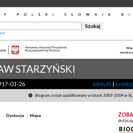
ane
Honorowy Patronat Prezydenta
Wspa
onat
Rzeczypospolitej Polskiej
merytory
ŁAW
STARZYŃSKI
917-01-26
bibliofil
|
kolekc
Biogram został opublikowany w latach 2003-2004 w XLII
ZOBA
ń
Dyskusja
Mapa
dotyczą