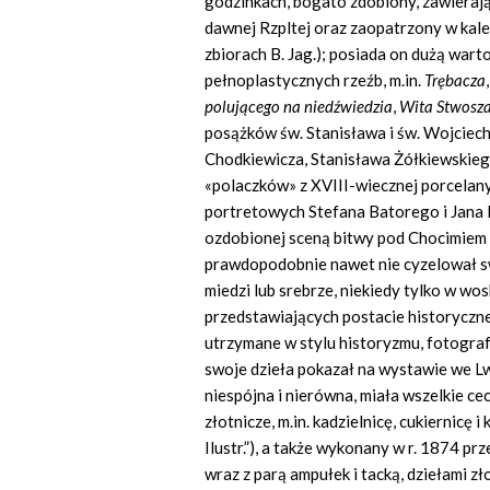
godzinkach, bogato zdobiony, zawierają
dawnej Rzpltej oraz zaopatrzony w kal
zbiorach B. Jag.); posiada on dużą
warto
pełnoplastycznych rzeźb, m.in.
Trębacza
polującego na niedźwiedzia
,
Wita Stwosz
posążków św. Stanisława i św. Wojciech
Chodkiewicza, Stanisława Żółkiewskiego
«polaczków» z XVIII-wiecznej porcelany
portretowych Stefana Batorego i Jana II
ozdobionej sceną bitwy pod Chocimiem i
prawdopodobnie nawet nie cyzelował s
miedzi lub srebrze, niekiedy tylko w w
przedstawiających postacie historyczne
utrzymane w stylu historyzmu, fotograf
swoje dzieła pokazał na wystawie we Lw
niespójna i nierówna, miała wszelkie c
złotnicze, m.in. kadzielnicę, cukiernicę 
Ilustr.”), a także wykonany w r. 1874 pr
wraz z parą ampułek i tacką, dziełami zło