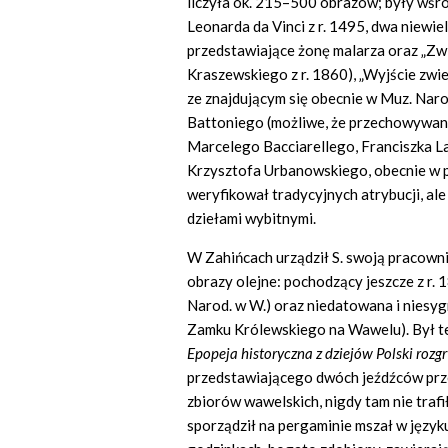
liczyła ok. 215–500 obrazów; były wśród
Leonarda da Vinci z r. 1495, dwa niewie
przedstawiające żonę malarza oraz „Z
Kraszewskiego z r. 1860), „Wyjście zwie
ze znajdującym się obecnie w Muz. Narod
Battoniego (możliwe, że przechowywany
Marcelego Bacciarellego, Franciszka La
Krzysztofa Urbanowskiego, obecnie w pa
weryfikował tradycyjnych atrybucji, ale
dziełami wybitnymi.
W Zahińcach urządził S. swoją pracowni
obrazy olejne: pochodzący jeszcze z r.
Narod. w W.) oraz niedatowana i niesy
Zamku Królewskiego na Wawelu). Był te
Epopeja historyczna z dziejów Polski rozg
przedstawiającego dwóch jeźdźców prz
zbiorów wawelskich, nigdy tam nie trafiły
sporządził na pergaminie mszał w język