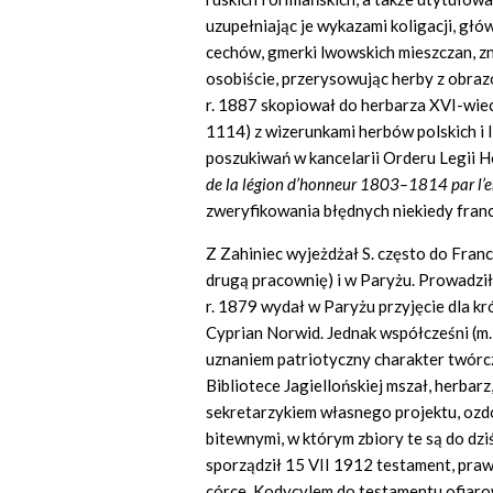
uzupełniając je wykazami koligacji, głów
cechów, gmerki lwowskich mieszczan, zn
osobiście, przerysowując herby z obra
r. 1887 skopiował do herbarza XVI-wiec
1114) z wizerunkami herbów polskich i l
poszukiwań w kancelarii Orderu Legii 
de la légion d’honneur 1803–1814 par l’
zweryfikowania błędnych niekiedy franc
Z Zahiniec wyjeżdżał S. często do Franc
drugą pracownię) i w Paryżu. Prowadził
r. 1879 wydał w Paryżu przyjęcie dla k
Cyprian Norwid. Jednak współcześni (m.i
uznaniem patriotyczny charakter twórc
Bibliotece Jagiellońskiej mszał, herbarz
sekretarzykiem własnego projektu, ozd
bitewnymi, w którym zbiory te są do dz
sporządził 15 VII 1912 testament, praw
córce. Kodycylem do testamentu ofia