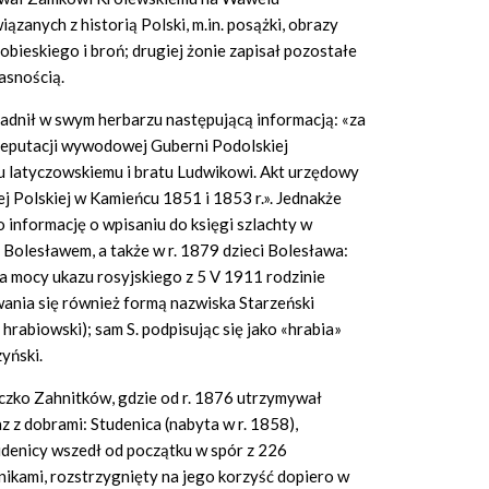
iązanych z historią Polski, m.in. posążki, obrazy
obieskiego i broń; drugiej żonie zapisał pozostałe
łasnością.
sadnił w swym herbarzu następującą informacją: «za
deputacji wywodowej Guberni Podolskiej
u
latyczowskiemu i bratu Ludwikowi. Akt urzędowy
j Polskiej w Kamieńcu 1851 i 1853 r.». Jednakże
ko informację o wpisaniu do księgi szlachty w
Bolesławem, a także w r. 1879 dzieci Bolesława:
a mocy ukazu rosyjskiego z 5 V 1911 rodzinie
ania się również formą nazwiska Starzeński
hrabiowski); sam S. podpisując się jako «hrabia»
yński.
teczko Zahnitków, gdzie od r. 1876 utrzymywał
z z dobrami: Studenica (nabyta w r. 1858),
denicy wszedł od początku w spór z 226
ikami, rozstrzygnięty na jego korzyść dopiero w