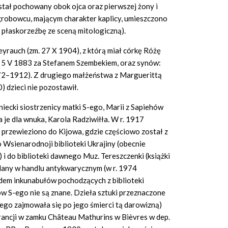
ostał pochowany obok ojca oraz pierwszej żony i
robowcu, mającym charakter kaplicy, umieszczono
 płaskorzeźbę ze sceną mitologiczną).
yrauch (zm. 27 X 1904), z którą miał córkę Różę
d 5 V 1883 za Stefanem Szembekiem, oraz synów:
72–1912). Z drugiego małżeństwa z Marguerittą
) dzieci nie pozostawił.
iniecki siostrzenicy matki S-ego, Marii z Sapiehów
 je dla wnuka, Karola Radziwiłła. W r. 1917
r przewieziono do Kijowa, gdzie częściowo został z
 Wsienarodnoji biblioteki Ukrajiny (obecnie
 i do biblioteki dawnego Muz. Tereszczenki (książki
edany w handlu antykwarycznym (w r. 1974
dem inkunabułów pochodzących z biblioteki
ów S-ego nie są znane. Dzieła sztuki przeznaczone
ego zajmowała się po jego śmierci tą darowizną)
ncji w zamku Château Mathurins w Bièvres w dep.