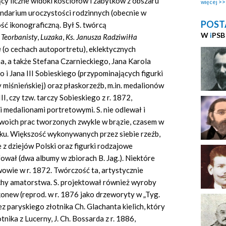
cy liczne widoki kościołów i zabytków z obszaru
więcej
endarium uroczystości rodzinnych (obecnie w
POST
ść ikonograficzną.
Był S. twórcą
W
i
PSB
,
Teorbanisty
,
Luzaka
,
Ks. Janusza Radziwiłła
a
(o cechach autoportretu), eklektycznych
a, a także Stefana Czarnieckiego, Jana Karola
 i Jana III Sobieskiego (przypominających figurki
 miśnieńskiej) oraz płaskorzeźb, m.in. medalionów
I, czy tzw. tarczy Sobieskiego z r. 1872,
 medalionami portretowymi. S. nie odlewał i
woich prac tworzonych zwykle w brązie, czasem w
osku. Większość wykonywanych przez siebie rzeźb,
 z dziejów Polski oraz figurki rodzajowe
ował (dwa albumy w zbiorach B. Jag.). Niektóre
owie w r. 1872. Twórczość ta, artystycznie
echy amatorstwa. S. projektował również wyroby
i konew (reprod. w r. 1876 jako drzeworyty w „Tyg.
zez paryskiego złotnika Ch. Glachanta kielich, który
tnika z Lucerny, J. Ch. Bossarda z r. 1886,