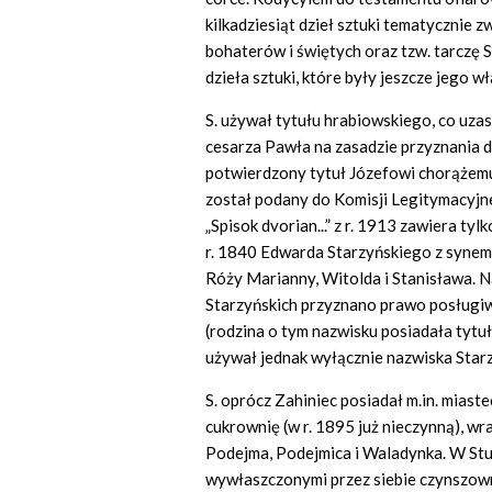
kilkadziesiąt dzieł sztuki tematycznie zw
bohaterów i świętych oraz tzw. tarczę S
dzieła sztuki, które były jeszcze jego w
S. używał tytułu hrabiowskiego, co uza
cesarza Pawła na zasadzie przyznania 
potwierdzony tytuł Józefowi chorążem
został podany do Komisji Legitymacyjne
„Spisok dvorian...” z r. 1913 zawiera tyl
r. 1840 Edwarda Starzyńskiego z synem 
Róży Marianny, Witolda i Stanisława. N
Starzyńskich przyznano prawo posługiw
(rodzina o tym nazwisku posiadała tytuł 
używał jednak wyłącznie nazwiska Starz
S. oprócz Zahiniec posiadał m.in. mias
cukrownię (w r. 1895 już nieczynną), wra
Podejma, Podejmica i Waladynka. W Stu
wywłaszczonymi przez siebie czynszown