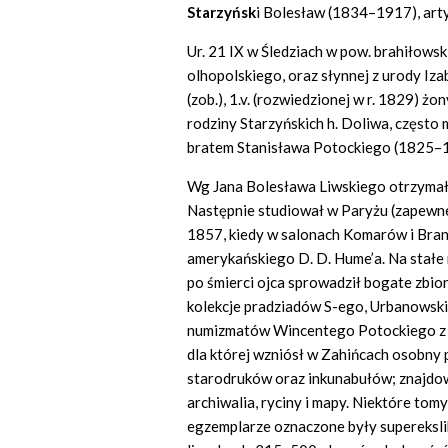
Starzyńsk
i Bolesław (1834–1917), artys
Ur. 21 IX w Śledziach w pow. brahiłows
olhopolskiego, oraz słynnej z urody Iz
(zob.), 1.v. (rozwiedzionej w r. 1829) ż
rodziny Starzyńskich h. Doliwa, często 
bratem Stanisława Potockiego (1825–
Wg Jana Bolesława Liwskiego otrzymał 
Następnie studiował w Paryżu (zapewne 
1857, kiedy w salonach Komarów i Bran
amerykańskiego D. D. Hume’a. Na stałe
po śmierci ojca sprowadził bogate zbior
kolekcje pradziadów S-ego, Urbanowskic
numizmatów Wincentego Potockiego z Ni
dla której wzniósł w Zahińcach osobny p
starodruków oraz inkunabułów; znajdow
archiwalia, ryciny i mapy. Niektóre tomy
egzemplarze oznaczone były superekslib