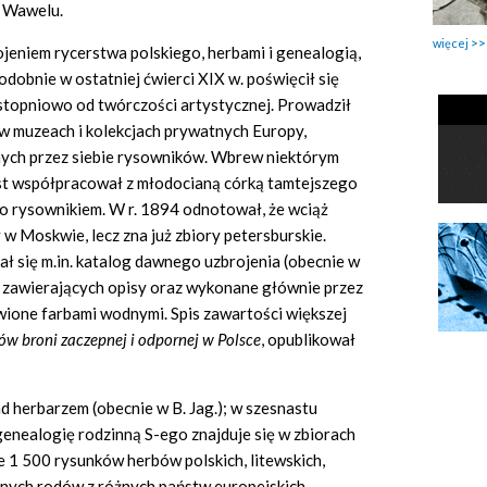
a Wawelu.
więcej
jeniem rycerstwa polskiego, herbami i genealogią,
obnie w ostatniej ćwierci XIX w. poświęcił się
topniowo od twórczości artystycznej. Prowadził
w muzeach i kolekcjach prywatnych Europy,
nych przez siebie rysowników. Wbrew niektórym
ast współpracował z młodocianą córką tamtejszego
go rysownikiem. W r. 1894 odnotował, że wciąż
 w Moskwie, lecz zna już zbiory petersburskie.
tał się m.in. katalog dawnego uzbrojenia (obecnie w
w, zawierających opisy oraz wykonane głównie przez
wione farbami wodnymi. Spis zawartości większej
ów broni zaczepnej i odpornej w Polsce
,
opublikował
ad herbarzem (obecnie w B. Jag.); w szesnastu
enealogię rodzinną S-ego znajduje się w zbiorach
e 1 500 rysunków herbów polskich, litewskich,
wanych rodów z różnych państw europejskich,