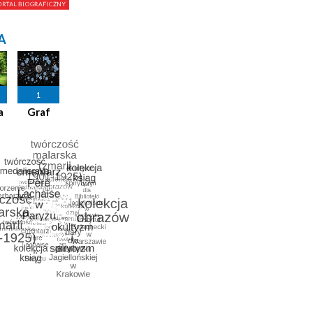
A
1
a
Graf