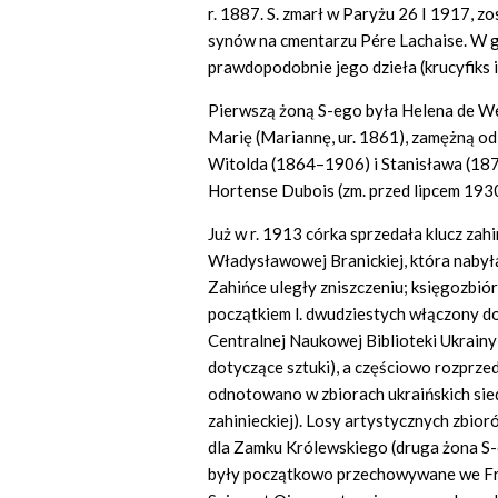
r. 1887. S. zmarł w Paryżu 26 I 1917, z
synów na cmentarzu Pére Lachaise. W g
prawdopodobnie jego dzieła (krucyfiks i
Pierwszą żoną S-ego była Helena de We
Marię (Mariannę, ur. 1861), zamężną o
Witolda (1864–1906) i Stanisława (18
Hortense Dubois (zm. przed lipcem 1930
Już w r. 1913 córka sprzedała klucz zah
Władysławowej Branickiej, która nabyła
Zahińce uległy zniszczeniu; księgozbió
początkiem l. dwudziestych włączony do
Centralnej Naukowej Biblioteki Ukrainy)
dotyczące sztuki), a częściowo rozprz
odnotowano w zbiorach ukraińskich sie
zahinieckiej). Losy artystycznych zbior
dla Zamku Królewskiego (druga żona S-
były początkowo przechowywane we Fra