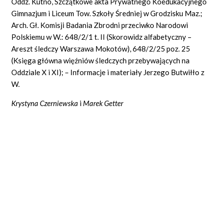
Oddz. Kutno, Szczątkowe akta Prywatnego Koedukacyjnego
Gimnazjum i Liceum Tow. Szkoły Średniej w Grodzisku Maz.;
Arch. Gł. Komisji Badania Zbrodni przeciwko Narodowi
Polskiemu w W.: 648/2/1 t. II (Skorowidz alfabetyczny –
Areszt śledczy Warszawa Mokotów), 648/2/25 poz. 25
(Księga główna więźniów śledczych przebywających na
Oddziale X i XI); – Informacje i materiały Jerzego Butwiłło z
W.
Krystyna Czerniewska
i
Marek Getter