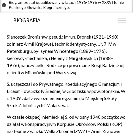
Biogram został opublikowany w latach 1995-1996 w XXXVI tomie
Polskiego Słownika Biograficznego.
BIOGRAFIA
BIOGRAFIA
Sianoszek Bronisław, pseud.: Imrun, Bronek (1921–1968),
ARTYKUŁY
żołnierz Armii Krajowej, technik dentystyczny. Ur. 7 IV w
(1)
Petersburgu, był synem Wincentego (1889–1976),
GRAF POWIĄZAŃ
kierowcy-mechanika, i Heleny z Mirgałowskich (1888–
DYSKUSJA
1976), nauczycielki. Rodzice po powrocie z Rosji Radzieckiej
Mapa
osiedli w Milanówku pod Warszawą.
S. uczęszczał do Prywatnego Koedukacyjnego Gimnazjum i
Liceum Tow. Szkoły Średniej w Grodzisku w pow. błońskim. W
r. 1939 zdał z wyróżnieniem egzamin do Miejskiej Szkoły
Sztuk Zdobniczych i Malarstwa.
W czasie okupacji niemieckiej S. od wiosny 1940 początkowo
działał w konspiracyjnym Korpusie Obrońców Polski (KOP),
następnie Związku Walki Zbrojnej (ZWZ) – Armii Krajowej