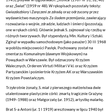
oraz „Świat” (1959 nr 48). W rękopisach pozostały teksty:
Gwiazdozbiory
i
Zaręczeni ze zdradą
oraz odrzucony przez
wydawnictwo maszynopis
Za śladem przemijania
,
zawierający
rozważania o wojnie, zdradzie, ludziach i śmierci (pozostają
one w rękach córki). Głównie jednak S. zajmował się rzeźbą w
różnych tworzywach. Był stypendystą Min. Kultury i Sztuki.
Zginął w wypadku samochodowym (jako pasażer) 30 III 1968
w pobliżu miejscowości Pasłęk. Pochowany został na
cmentarzu Komunalnym (dawnym Wojskowym) na
Powązkach w Warszawie. Był odznaczony Krzyżem
Walecznych, Orderem Virtuti Militari V kl. oraz Krzyżem
Partyzanckim i pośmiertnie Krzyżem AK oraz Warszawskim
Krzyżem Powstańczym.
Trzykrotnie żonaty, S. miał z pierwszego małżeństwa dwie
utalentowane plastycznie córki: zmarłą tragicznie Grażynę
(1949–1988) oraz Małgorzatę (ur. 1952), artystkę malarkę.
Brat S-a Antoni (ur. 1 I 1919) aresztowany w lipcu 1940 był