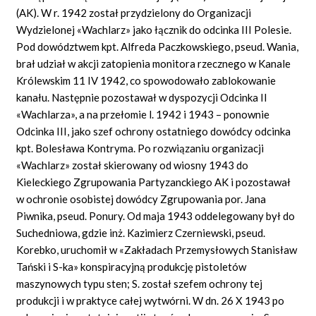
(AK). W r. 1942 został przydzielony do Organizacji
Wydzielonej «Wachlarz» jako łącznik do odcinka III Polesie.
Pod dowództwem kpt. Alfreda Paczkowskiego, pseud. Wania,
brał udział w akcji zatopienia monitora rzecznego w Kanale
Królewskim 11 IV 1942, co spowodowało zablokowanie
kanału. Następnie pozostawał w dyspozycji Odcinka II
«Wachlarza», a na przełomie l. 1942 i 1943 – ponownie
Odcinka III, jako szef ochrony ostatniego dowódcy odcinka
kpt. Bolesława Kontryma. Po rozwiązaniu organizacji
«Wachlarz» został skierowany od wiosny 1943 do
Kieleckiego Zgrupowania Partyzanckiego AK i pozostawał
w ochronie osobistej dowódcy Zgrupowania por. Jana
Piwnika, pseud. Ponury. Od maja 1943 oddelegowany był do
Suchedniowa, gdzie inż. Kazimierz Czerniewski, pseud.
Korebko, uruchomił w «Zakładach Przemysłowych Stanisław
Tański i S-ka» konspiracyjną produkcję pistoletów
maszynowych typu sten; S. został szefem ochrony tej
produkcji i w praktyce całej wytwórni. W dn. 26 X 1943 po