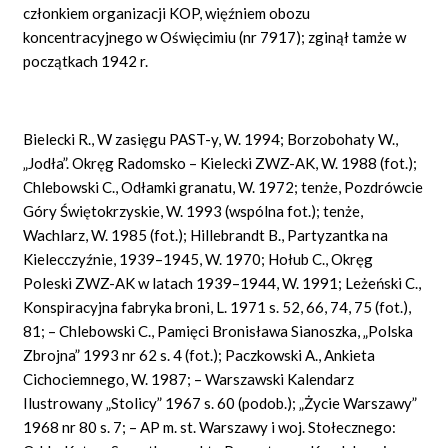
członkiem organizacji KOP, więźniem obozu
koncentracyjnego w Oświęcimiu (nr 7917); zginął tamże w
początkach 1942 r.
Bielecki R., W zasięgu PAST-y, W. 1994; Borzobohaty W.,
„Jodła”. Okręg Radomsko – Kielecki ZWZ-AK, W. 1988 (fot.);
Chlebowski C., Odłamki granatu, W. 1972; tenże, Pozdrówcie
Góry Świętokrzyskie, W. 1993 (wspólna fot.); tenże,
Wachlarz, W. 1985 (fot.); Hillebrandt B., Partyzantka na
Kielecczyźnie, 1939–1945, W. 1970; Hołub C., Okręg
Poleski ZWZ-AK w latach 1939–1944, W. 1991; Leżeński C.,
Konspiracyjna fabryka broni, L. 1971 s. 52, 66, 74, 75 (fot.),
81; – Chlebowski C., Pamięci Bronisława Sianoszka, „Polska
Zbrojna” 1993 nr 62 s. 4 (fot.); Paczkowski A., Ankieta
Cichociemnego, W. 1987; – Warszawski Kalendarz
Ilustrowany „Stolicy” 1967 s. 60 (podob.); „Życie Warszawy”
1968 nr 80 s. 7; – AP m. st. Warszawy i woj. Stołecznego: