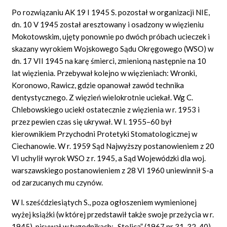
Po rozwiązaniu AK 19 I 1945 S. pozostał w organizacji NIE,
dn. 10 V 1945 został aresztowany i osadzony w więzieniu
Mokotowskim, ujęty ponownie po dwóch próbach ucieczek i
skazany wyrokiem Wojskowego Sądu Okręgowego (WSO) w
dn. 17 VII 1945 na karę śmierci, zmienioną następnie na 10
lat więzienia. Przebywał kolejno w więzieniach: Wronki,
Koronowo, Rawicz, gdzie opanował zawód technika
dentystycznego. Z więzień wielokrotnie uciekał. Wg C.
Chlebowskiego uciekł ostatecznie z więzienia w r. 1953 i
przez pewien czas się ukrywał. W l. 1955–60 był
kierownikiem Przychodni Protetyki Stomatologicznej w
Ciechanowie. W r. 1959 Sąd Najwyższy postanowieniem z 20
VI uchylił wyrok WSO z r. 1945, a Sąd Wojewódzki dla woj.
warszawskiego postanowieniem z 28 VI 1960 uniewinnił S-a
od zarzucanych mu czynów.
W l. sześćdziesiątych S., poza ogłoszeniem wymienionej
wyżej książki (w której przedstawił także swoje przeżycia w r.
1945), pisywał w tygodnikach: „Stolica” (1967 nr 31, 32, 40)