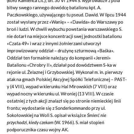
(koło Kamieńca Lit.); dn. 30 VI 1944 S. wyprowadził z pola
bitwy swego rannego dowódcę batalionu kpt. A.
Paczkowskiego, używającego tu pseud. Dawid. W lipcu 1944
został wysłany przez «Wanię» – «Dawida» do Warszawy po
broń i ludzi. W chwili wybuchu powstania warszawskiego S.
nie dotarł na miejsce koncentracji swej jednostki batalionu
«Czata 49» i wraz z innymi żołnierzami utworzył
improwizowany oddział – drużynę szturmową «Baśka».
Oddział ten formalnie należący do kompanii «Jeremi»
Batalionu «Chrobry II», działał pod dowództwem S-ka w
rejonie ul. Żelaznej i Grzybowskiej. Wykonał m. in. pierwszy
atak na gmach Polskiej Akcyjnej Spółki Telefonicznej – PAST-
y (4 VIII), wypad w kierunku Hal Mirowskich (7 VIII) oraz
wypad nocny w kierunku ul. Wroniej (13 VIII). W czasie
ostatniej z tych akcji znalazł się po stronie niemieckiej linii
frontu; wydostanie się z Sonderkommando przy ul.
Sokołowskiej na Woli S. opisał w książce
Śmierć nie
przychodzi, kiedy czekam
(W. 1966). S. miał stopień
podporucznika czasu wojny AK.