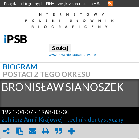
A
Przejdź do: biogramy.pl
FINA
zwiększ kontrast
A
A
wyszukiwanie zaawansowane
BIOGRAM
POSTACI Z TEGO OKRESU
BRONISŁAW
SIANOSZEK
1921-04-07
-
1968-03-30
żołnierz Armii Krajowej
|
technik dentystyczny