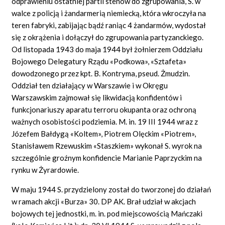
odprawieniu ostatniej partii stenów do zgrupowania, S. w
walce z policją i żandarmerią niemiecką, która wkroczyła na
teren fabryki, zabijając bądź raniąc 4 żandarmów, wydostał
się z okrążenia i dołączył do zgrupowania partyzanckiego.
Od listopada 1943 do maja 1944 był żołnierzem Oddziału
Bojowego Delegatury Rządu «Podkowa», «Sztafeta»
dowodzonego przez kpt. B. Kontryma, pseud. Żmudzin.
Oddział ten działający w Warszawie i w Okręgu
Warszawskim zajmował się likwidacją konfidentów i
funkcjonariuszy aparatu terroru okupanta oraz ochroną
ważnych osobistości podziemia. M. in. 19 III 1944 wraz z
Józefem Bałdygą «Koltem», Piotrem Olęckim «Piotrem»,
Stanisławem Rzewuskim «Staszkiem» wykonał S. wyrok na
szczególnie groźnym konfidencie Marianie Paprzyckim na
rynku w Żyrardowie.
W maju 1944 S. przydzielony został do tworzonej do działań
w ramach akcji «Burza» 30. DP AK. Brał udział w akcjach
bojowych tej jednostki, m. in. pod miejscowością Mańczaki