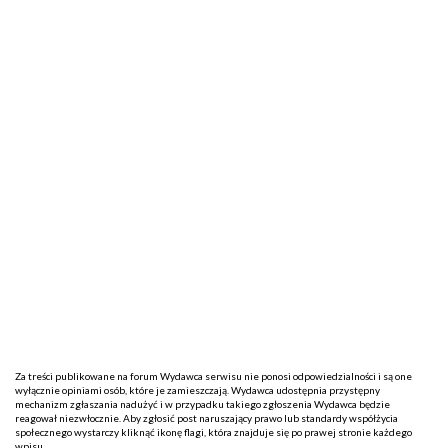
Za treści publikowane na forum Wydawca serwisu nie ponosi odpowiedzialności i są one
wyłącznie opiniami osób, które je zamieszczają. Wydawca udostępnia przystępny
mechanizm zgłaszania nadużyć i w przypadku takiego zgłoszenia Wydawca będzie
reagował niezwłocznie. Aby zgłosić post naruszający prawo lub standardy współżycia
społecznego wystarczy kliknąć ikonę flagi, która znajduje się po prawej stronie każdego
wpisu.