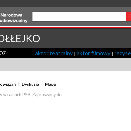
ŁŁEJKO
07
aktor teatralny
aktor filmowy
reżyse
|
|
powiązań
Dyskusja
Mapa
y w ramach PSB. Zapraszamy do