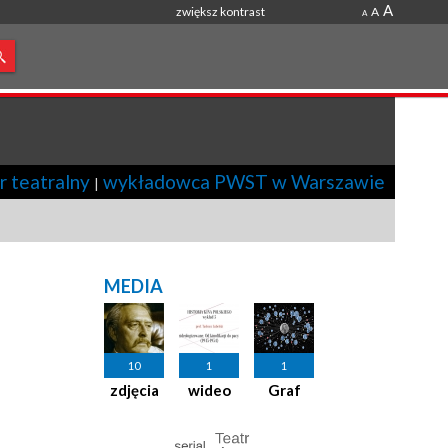
A
zwiększ kontrast
A
A
r teatralny
wykładowca PWST w Warszawie
|
MEDIA
10
1
1
zdjęcia
wideo
Graf