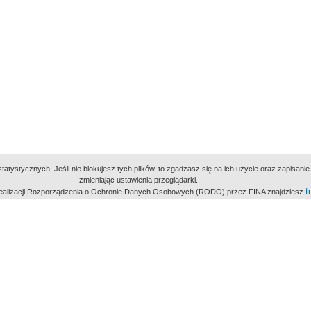
atystycznych. Jeśli nie blokujesz tych plików, to zgadzasz się na ich użycie oraz zapisan
zmieniając ustawienia przeglądarki.
t
 realizacji Rozporządzenia o Ochronie Danych Osobowych (RODO) przez FINA znajdziesz
miejsc
owe Archiwum Cyfrowe
Wydawcą Polskie
Polit