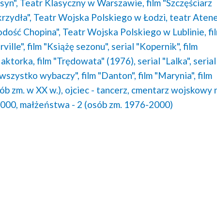
syn",
Teatr Klasyczny w Warszawie,
film "Szczęściarz
krzydła",
Teatr Wojska Polskiego w Łodzi,
teatr Aten
odość Chopina",
Teatr Wojska Polskiego w Lublinie,
fi
ville",
film "Książę sezonu",
serial "Kopernik",
film
 aktorka,
film "Trędowata" (1976),
serial "Lalka",
serial
i wszystko wybaczy",
film "Danton",
film "Marynia",
film
sób zm. w XX w.),
ojciec - tancerz,
cmentarz wojskowy 
000,
małżeństwa - 2 (osób zm. 1976-2000)