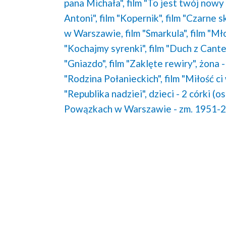
pana Michała",
film "To jest twój nowy 
Antoni",
film "Kopernik",
film "Czarne s
w Warszawie,
film "Smarkula",
film "Mł
"Kochajmy syrenki",
film "Duch z Canter
"Gniazdo",
film "Zaklęte rewiry",
żona -
"Rodzina Połanieckich",
film "Miłość c
"Republika nadziei",
dzieci - 2 córki (o
Powązkach w Warszawie - zm. 1951-2