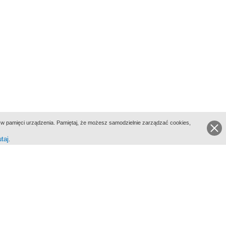
ie w pamięci urządzenia. Pamiętaj, że możesz samodzielnie zarządzać cookies,
utaj
.
go Portalu Biograficznego jest Filmoteka Narodowa - Instytut Audiowizualny
All Rights Reserved 2017 Filmoteka Narodowa - Instytut Audiowizualny
yka prywatności
Informacje o projekcie
Kontakt
Regulamin
Mapa strony
BIP
Wersja: 1.0.0