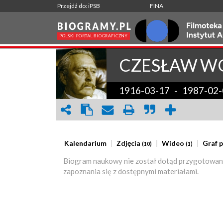
Przejdź do: iPSB
FINA
CZESŁAW
WO
1916-03-17
-
1987-02-
Kalendarium
Zdjęcia
Wideo
Graf 
(10)
(1)
Biogram naukowy nie został dotąd przygotowan
zapoznania się z dostępnymi materiałami.