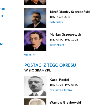
eum
Józef Dionizy Szczepański
lm
1852 - 1932-05-28
matematyk
Marian Grzegorczyk
1887-04-01 - 1945-12-24
na
dziennikarz
więcej
POSTACI Z TEGO OKRESU
W BIOGRAMY.PL
Karol Popiel
1887-10-28 - 1977-06-06
działacz polityczny
Wacław Grzybowski