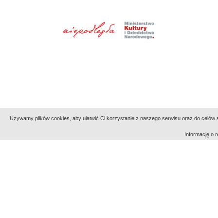
Uzywamy plików cookies, aby ułatwić Ci korzystanie z naszego serwisu oraz do celów st
Informację o
Indeksy:
aktywności
alfabetyczny
tematyczny
Filmoteka Narodowa - Instytut Audiowizualny
Narod