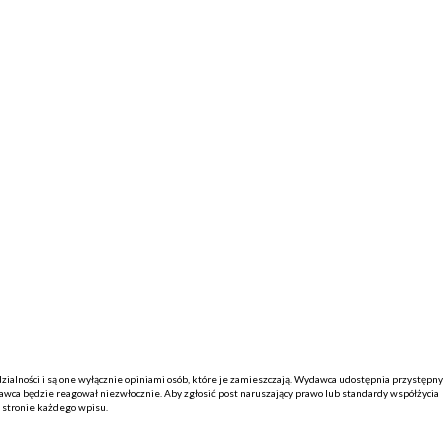
alności i są one wyłącznie opiniami osób, które je zamieszczają. Wydawca udostępnia przystępny
ca będzie reagował niezwłocznie. Aby zgłosić post naruszający prawo lub standardy współżycia
j stronie każdego wpisu.