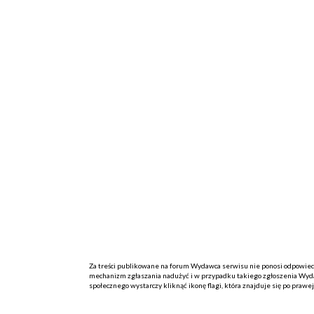
Za treści publikowane na forum Wydawca serwisu nie ponosi odpowiedzi
mechanizm zgłaszania nadużyć i w przypadku takiego zgłoszenia Wydaw
społecznego wystarczy kliknąć ikonę flagi, która znajduje się po prawe