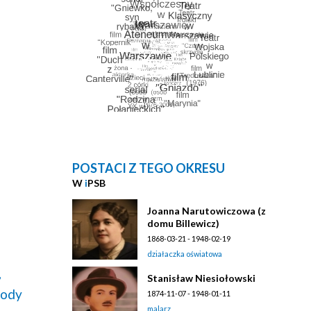
POSTACI Z TEGO OKRESU
W
i
PSB
Joanna Narutowiczowa (z
domu Billewicz)
1868-03-21 - 1948-02-19
działaczka oświatowa
,
Stanisław Niesiołowski
gody
1874-11-07 - 1948-01-11
malarz