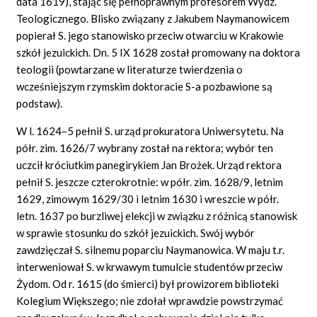
data 1619), stając się pełnoprawnym profesorem Wydz.
Teologicznego. Blisko związany z Jakubem Naymanowicem
popierał S. jego stanowisko przeciw otwarciu w Krakowie
szkół jezuickich. Dn. 5 IX 1628 został promowany na doktora
teologii (powtarzane w literaturze twierdzenia o
wcześniejszym rzymskim doktoracie S-a pozbawione są
podstaw).
W l. 1624–5 pełnił S. urząd prokuratora Uniwersytetu. Na
półr. zim. 1626/7 wybrany został na rektora; wybór ten
uczcił króciutkim panegirykiem Jan Brożek. Urząd rektora
pełnił S. jeszcze czterokrotnie: w półr. zim. 1628/9, letnim
1629, zimowym 1629/30 i letnim 1630 i wreszcie w półr.
letn. 1637 po burzliwej elekcji w związku z różnicą stanowisk
w sprawie stosunku do szkół jezuickich. Swój wybór
zawdzięczał S. silnemu poparciu Naymanowica. W maju t.r.
interweniował S. w krwawym tumulcie studentów przeciw
Żydom. Od r. 1615 (do śmierci) był prowizorem biblioteki
Kolegium Większego; nie zdołał wprawdzie powstrzymać