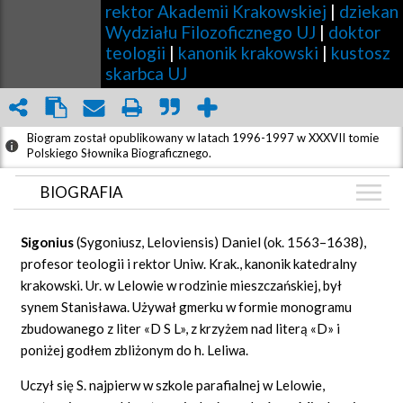
rektor Akademii Krakowskiej
|
dziekan
Wydziału Filozoficznego UJ
|
doktor
teologii
|
kanonik krakowski
|
kustosz
skarbca UJ
Biogram został opublikowany w latach 1996-1997 w XXXVII tomie
Polskiego Słownika Biograficznego.
BIOGRAFIA
BIOGRAFIA
Sigonius
(Sygoniusz, Leloviensis) Daniel (ok. 1563–1638),
GRAF POWIĄZAŃ
profesor teologii i rektor Uniw. Krak., kanonik katedralny
krakowski. Ur. w Lelowie w rodzinie mieszczańskiej, był
DYSKUSJA
synem Stanisława. Używał gmerku w formie monogramu
Mapa
zbudowanego z liter «D S L», z krzyżem nad literą «D» i
poniżej godłem zbliżonym do h. Leliwa.
Uczył się S. najpierw w szkole parafialnej w Lelowie,