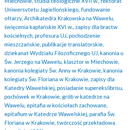
Miechowie,
studia teologiczne XVII w.,
rektorat
Uniwersytetu Jagiellońskiego,
fundowanie
ołtarzy,
Archikatedra Krakowska na Wawelu,
święcenia kapłańskie XVI w.,
zapisy dla bractw
kościelnych,
profesura UJ,
pochodzenie
mieszczańskie,
publikacje translatorskie,
dziekanat Wydziału Filozoficznego UJ,
kanonia u
Św. Jerzego na Wawelu,
klasztor w Miechowie,
kanonia kolegiaty Św. Anny w Krakowie,
kanonia
kolegiaty Św. Floriana w Krakowie,
zapisy dla
Katedry Wawelskiej,
posiadanie superekslibrisu,
pochówek w Krakowie,
grób w katedrze na
Wawelu,
epitafia w kościołach zachowane,
epitafium w Katedrze Wawelskiej,
parafia Św.
Floriana w Krakowie,
twórczość przekładowa