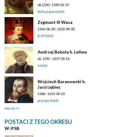
ok.1530 - 1590-01-19
biskup poznański
Zygmunt III Waza
1566-06-20 - 1632-04-30
król Polski
Andrzej Bobola h. Leliwa
ok. 1591 - 1657-05-16
święty
Wojciech Baranowski h.
Jastrzębiec
1548 - 1615-09-23
prymas Polski
więcej
POSTACI Z TEGO OKRESU
W
i
PSB