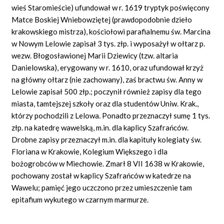
wieś Staromieście) ufundował w r. 1619 tryptyk poświęcony
Matce Boskiej Wniebowziętej (prawdopodobnie dzieło
krakowskiego mistrza), kościołowi parafialnemu św. Marcina
w Nowym Lelowie zapisał 3 tys. złp. i wyposażył w ołtarz p.
wezw. Błogosławionej Marii Dziewicy (tzw. altaria
Danielowska), erygowany w r. 1610, oraz ufundował krzyż
na główny ołtarz (nie zachowany), zaś bractwu św. Anny w
Lelowie zapisał 500 złp.; poczynił również zapisy dla tego
miasta, tamtejszej szkoły oraz dla studentów Uniw. Krak.,
którzy pochodzili z Lelowa. Ponadto przeznaczył sumę 1 tys.
złp. na katedrę wawelską, m.in. dla kaplicy Szafrańców.
Drobne zapisy przeznaczył m.in. dla kapituły kolegiaty św.
Floriana w Krakowie, Kolegium Większego i dla
bożogrobców w Miechowie. Zmarł 8 VII 1638 w Krakowie,
pochowany został w kaplicy Szafrańców w katedrze na
Wawelu; pamięć jego uczczono przez umieszczenie tam
epitafium wykutego w czarnym marmurze.