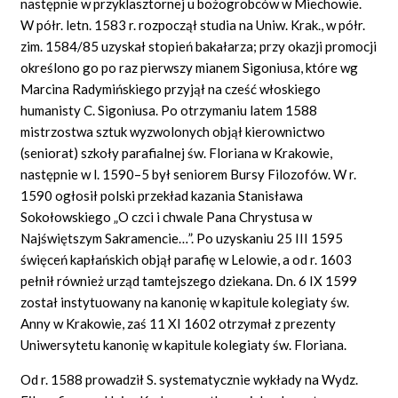
następnie w przyklasztornej u bożogrobców w Miechowie.
W półr. letn. 1583 r. rozpoczął studia na Uniw. Krak., w półr.
zim. 1584/85 uzyskał stopień bakałarza; przy okazji promocji
określono go po raz pierwszy mianem Sigoniusa, które wg
Marcina Radymińskiego przyjął na cześć włoskiego
humanisty C. Sigoniusa. Po otrzymaniu latem 1588
mistrzostwa sztuk wyzwolonych objął kierownictwo
(seniorat) szkoły parafialnej św. Floriana w Krakowie,
następnie w l. 1590–5 był seniorem Bursy Filozofów. W r.
1590 ogłosił polski przekład kazania Stanisława
Sokołowskiego „O czci i chwale Pana Chrystusa w
Najświętszym Sakramencie…”. Po uzyskaniu 25 III 1595
święceń kapłańskich objął parafię w Lelowie, a od r. 1603
pełnił również urząd tamtejszego dziekana. Dn. 6 IX 1599
został instytuowany na kanonię w kapitule kolegiaty św.
Anny w Krakowie, zaś 11 XI 1602 otrzymał z prezenty
Uniwersytetu kanonię w kapitule kolegiaty św. Floriana.
Od r. 1588 prowadził S. systematycznie wykłady na Wydz.