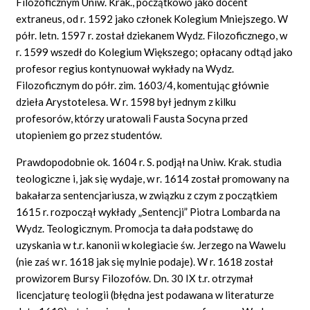
Filozoficznym Uniw. Krak., początkowo jako docent
extraneus, od r. 1592 jako członek Kolegium Mniejszego. W
półr. letn. 1597 r. został dziekanem Wydz. Filozoficznego, w
r. 1599 wszedł do Kolegium Większego; opłacany odtąd jako
profesor regius kontynuował wykłady na Wydz.
Filozoficznym do półr. zim. 1603/4, komentując głównie
dzieła Arystotelesa. W r. 1598 był jednym z kilku
profesorów, którzy uratowali Fausta Socyna przed
utopieniem go przez studentów.
Prawdopodobnie ok. 1604 r. S. podjął na Uniw. Krak. studia
teologiczne i, jak się wydaje, w r. 1614 został promowany na
bakałarza sentencjariusza, w związku z czym z początkiem
1615 r. rozpoczął wykłady „Sentencji” Piotra Lombarda na
Wydz. Teologicznym. Promocja ta dała podstawę do
uzyskania w t.r. kanonii w kolegiacie św. Jerzego na Wawelu
(nie zaś w r. 1618 jak się mylnie podaje). W r. 1618 został
prowizorem Bursy Filozofów. Dn. 30 IX t.r. otrzymał
licencjaturę teologii (błędna jest podawana w literaturze