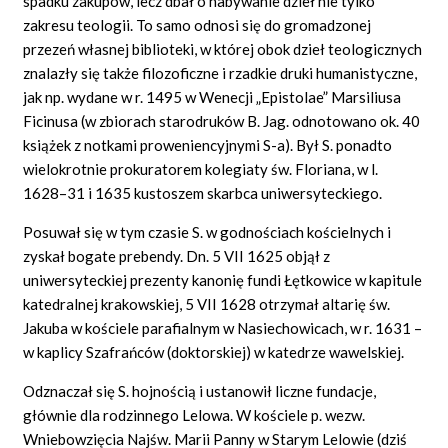
spadku zakupów, lecz dbał o nabywanie dzieł nie tylko
zakresu teologii. To samo odnosi się do gromadzonej
przezeń własnej biblioteki, w której obok dzieł teologicznych
znalazły się także filozoficzne i rzadkie druki humanistyczne,
jak np. wydane w r. 1495 w Wenecji „Epistolae” Marsiliusa
Ficinusa (w zbiorach starodruków B. Jag. odnotowano ok. 40
książek z notkami proweniencyjnymi S-a). Był S. ponadto
wielokrotnie prokuratorem kolegiaty św. Floriana, w l.
1628–31 i 1635 kustoszem skarbca uniwersyteckiego.
Posuwał się w tym czasie S. w godnościach kościelnych i
zyskał bogate prebendy. Dn. 5 VII 1625 objął z
uniwersyteckiej prezenty kanonię fundi Łętkowice w kapitule
katedralnej krakowskiej, 5 VII 1628 otrzymał altarię św.
Jakuba w kościele parafialnym w Nasiechowicach, w r. 1631 –
w kaplicy Szafrańców (doktorskiej) w katedrze wawelskiej.
Odznaczał się S. hojnością i ustanowił liczne fundacje,
głównie dla rodzinnego Lelowa. W kościele p. wezw.
Wniebowzięcia Najśw. Marii Panny w Starym Lelowie (dziś