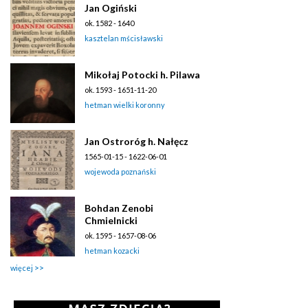
Jan Ogiński
ok. 1582 - 1640
kasztelan mścisławski
Mikołaj Potocki h. Pilawa
ok. 1593 - 1651-11-20
hetman wielki koronny
Jan Ostroróg h. Nałęcz
1565-01-15 - 1622-06-01
wojewoda poznański
Bohdan Zenobi
Chmielnicki
ok. 1595 - 1657-08-06
hetman kozacki
więcej