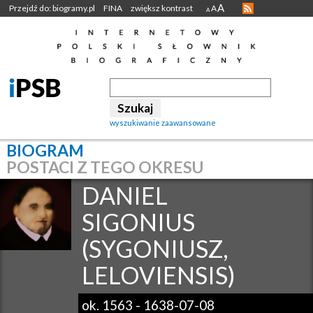
A
Przejdź do: biogramy.pl
FINA
zwiększ kontrast
A
A
wyszukiwanie zaawansowane
BIOGRAM
POSTACI Z TEGO OKRESU
DANIEL
SIGONIUS
(SYGONIUSZ,
LELOVIENSIS)
ok. 1563
-
1638-07-08