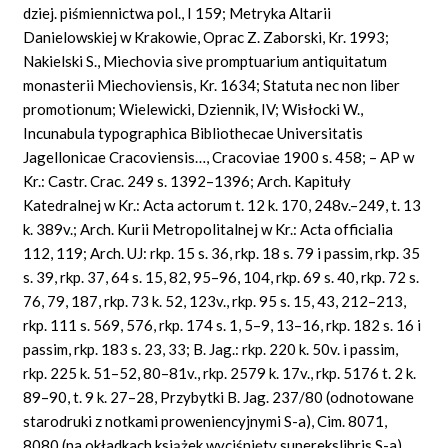
dziej. piśmiennictwa pol., I 159; Metryka Altarii
Danielowskiej w Krakowie, Oprac Z. Zaborski, Kr. 1993;
Nakielski S., Miechovia sive promptuarium antiquitatum
monasterii Miechoviensis, Kr. 1634; Statuta nec non liber
promotionum; Wielewicki, Dziennik, IV; Wisłocki W.,
Incunabula typographica Bibliothecae Universitatis
Jagellonicae Cracoviensis…, Cracoviae 1900 s. 458; – AP w
Kr.: Castr. Crac. 249 s. 1392–1396; Arch. Kapituły
Katedralnej w Kr.: Acta actorum t. 12 k. 170, 248v.–249, t. 13
k. 389v.; Arch. Kurii Metropolitalnej w Kr.: Acta officialia
112, 119; Arch. UJ: rkp. 15 s. 36, rkp. 18 s. 79 i passim, rkp. 35
s. 39, rkp. 37, 64 s. 15, 82, 95–96, 104, rkp. 69 s. 40, rkp. 72 s.
76, 79, 187, rkp. 73 k. 52, 123v., rkp. 95 s. 15, 43, 212–213,
rkp. 111 s. 569, 576, rkp. 174 s. 1, 5–9, 13–16, rkp. 182 s. 16 i
passim, rkp. 183 s. 23, 33; B. Jag.: rkp. 220 k. 50v. i passim,
rkp. 225 k. 51–52, 80–81v., rkp. 2579 k. 17v., rkp. 5176 t. 2 k.
89–90, t. 9 k. 27–28, Przybytki B. Jag. 237/80 (odnotowane
starodruki z notkami proweniencyjnymi S-a), Cim. 8071,
8080 (na okładkach książek wyciśnięty superekslibris S-a).