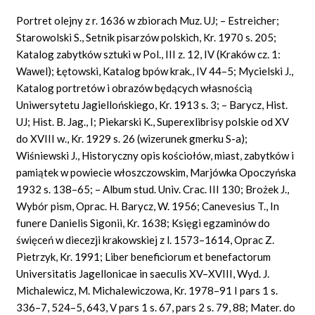
Portret olejny z r. 1636 w zbiorach Muz. UJ; – Estreicher;
Starowolski S., Setnik pisarzów polskich, Kr. 1970 s. 205;
Katalog zabytków sztuki w Pol., III z. 12, IV (Kraków cz. 1:
Wawel); Łętowski, Katalog bpów krak., IV 44–5; Mycielski J.,
Katalog portretów i obrazów będących własnością
Uniwersytetu Jagiellońskiego, Kr. 1913 s. 3; – Barycz, Hist.
UJ; Hist. B. Jag., I; Piekarski K., Superexlibrisy polskie od XV
do XVIII w., Kr. 1929 s. 26 (wizerunek gmerku S-a);
Wiśniewski J., Historyczny opis kościołów, miast, zabytków i
pamiątek w powiecie włoszczowskim, Marjówka Opoczyńska
1932 s. 138–65; – Album stud. Univ. Crac. III 130; Brożek J.,
Wybór pism, Oprac. H. Barycz, W. 1956; Canevesius T., In
funere Danielis Sigonii, Kr. 1638; Księgi egzaminów do
święceń w diecezji krakowskiej z l. 1573–1614, Oprac Z.
Pietrzyk, Kr. 1991; Liber beneficiorum et benefactorum
Universitatis Jagellonicae in saeculis XV–XVIII, Wyd. J.
Michalewicz, M. Michalewiczowa, Kr. 1978–91 I pars 1 s.
336–7, 524–5, 643, V pars 1 s. 67, pars 2 s. 79, 88; Mater. do