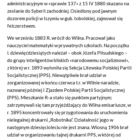
administracyjnym w «sprawie 137» z 15 IV 1880 skazano na
zesłanie do Syberii zachodniej. Osiedlony pod jawnym
dozorem policji w Iszymiu w gub. tobolskiej, zajmował się
felczerstwem.
We wrześniu 1883 R. wrócił do Wilna. Pracował jako
nauczyciel matematyki w prywatnych szkołach. Na początku
l. dziewięćdziesiątych należał – obok Józefa Piłsudskiego –
do grupy inteligentów bliskich «narodowemu socjalizmowi»,
z której w r. 1893 wyłoniła się Sekcja Litewska Polskiej Partii
Socjalistycznej (PPS). Niewątpliwie brał udział w
zorganizowanej w końcu czerwca t.r. w Wilnie naradzie,
nazwanej później I Zjazdem Polskiej Partii Socjalistycznej
(PPS). Mieszkanie R-a stało się punktem partyjnym;
zatrzymywali się tam przyjeżdżający do Wilna emisariusze, w
r. 1895 koncentrowały się przygotowania do uruchomienia
nielegalnej drukarni „Robotnika”. Działalność jego w
następnym dziesięcioleciu nie jest znana. Wiosną 1906 brał
udział w organizowaniu tajnej drukarni PPS, w której od