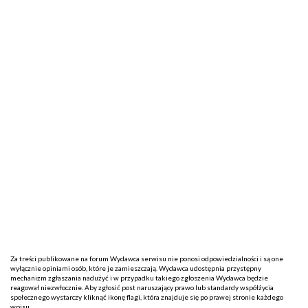
Za treści publikowane na forum Wydawca serwisu nie ponosi odpowiedzialności i są one
wyłącznie opiniami osób, które je zamieszczają. Wydawca udostępnia przystępny
mechanizm zgłaszania nadużyć i w przypadku takiego zgłoszenia Wydawca będzie
reagował niezwłocznie. Aby zgłosić post naruszający prawo lub standardy współżycia
społecznego wystarczy kliknąć ikonę flagi, która znajduje się po prawej stronie każdego
wpisu.