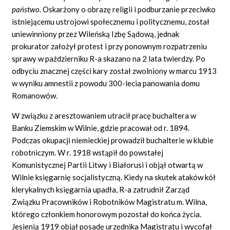
państwo.
Oskarżony o obrazę religii i podburzanie przeciwko
istniejącemu ustrojowi społecznemu i politycznemu, został
uniewinniony przez Wileńską Izbę Sądową, jednak
prokurator założył protest i przy ponownym rozpatrzeniu
sprawy w październiku R-a skazano na 2 lata twierdzy. Po
odbyciu znacznej części kary został zwolniony w marcu 1913
w wyniku amnestii z powodu 300-lecia panowania domu
Romanowów.
W związku z aresztowaniem utracił pracę buchaltera w
Banku Ziemskim w Wilnie, gdzie pracował od r. 1894.
Podczas okupacji niemieckiej prowadził buchalterie w klubie
robotniczym. W r. 1918 wstąpił do powstałej
Komunistycznej Partii Litwy i Białorusi i objął otwartą w
Wilnie księgarnię socjalistyczną. Kiedy na skutek ataków kół
klerykalnych księgarnia upadła, R-a zatrudnił Zarząd
Związku Pracowników i Robotników Magistratu m. Wilna,
którego członkiem honorowym pozostał do końca życia.
Jesienią 1919 objął posadę urzędnika Magistratu i wycofał