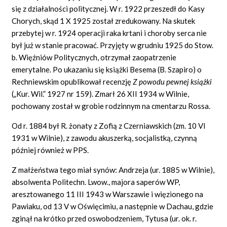
się z działalności politycznej. W r. 1922 przeszedł do Kasy
Chorych, skąd 1 X 1925 został zredukowany. Na skutek
przebytej w r. 1924 operacji raka krtani i choroby serca nie
był już w stanie pracować. Przyjęty w grudniu 1925 do Stow.
b. Więźniów Politycznych, otrzymał zaopatrzenie
emerytalne. Po ukazaniu się książki Besema (B. Szapiro) o
Rechniewskim opublikował recenzję
Z powodu pewnej książki
(„Kur. Wil.” 1927 nr 159). Zmarł 26 XII 1934 w Wilnie,
pochowany został w grobie rodzinnym na cmentarzu Rossa.
Od r. 1884 był R. żonaty z Zofią z Czerniawskich (zm. 10 VI
1931 w Wilnie), z zawodu akuszerką, socjalistką, czynną
później również w PPS.
Z małżeństwa tego miał synów: Andrzeja (ur. 1885 w Wilnie),
absolwenta Politechn.
Lwow.,
majora saperów WP,
aresztowanego 11 III 1943 w Warszawie i więzionego na
Pawiaku, od 13 V w Oświęcimiu, a następnie w Dachau, gdzie
zginął na krótko przed oswobodzeniem, Tytusa (ur. ok. r.