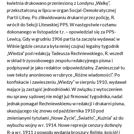
kwietnia drukowano przeniesioną z Londynu „Walkę”,
przekształconą w lipcu w organ Socjal-Demokratycznej
Partii Litwy. Po zlikwidowaniu drukarni przez policję, R.
wrócił do Sekcji Litewskiej PPS. W następstwie rozłamu
dokonanego w listopadzie t.r. – opowiedział się za PPS-
Lewicą. Gdy w grudniu 1906 partia ta zaczęła wydawać w
Wilnie (gdzie cenzura była mniej czujna) legalny tygodnik
„Wiedza” pod redakcją Tadeusza Rechniewskiego, R. wszedł
w skład trzyosobowego zespołu redakcyjnego pisma i
podpisywał je jako redaktor odpowiedzialny. Zamieszczał tu
swe teksty anonimowo w rubryce „Różne wiadomości”. Po
konfiskacie i zawieszeniu „Wiedzy” w sierpniu 1910, wydawał
mające ją zastąpić jednodniówki. W związku z wytoczeniem
mu sprawy sądowej nie mógł już firmować tygodnika, nadal
jednak pomagał Rechniewskiemu w redakcji i drukarni pisma,
ukazującego się znowu od października 1910 pod
zmienianymi tytułami „Nowe Życie”, „Światło”, „Kuźnia” aż do
wybuchu wojny w r. 1914. Nowe represje cenzury dotknęły
R-a w r. 1911 z powodu wydania broszury
Religia, kościół i