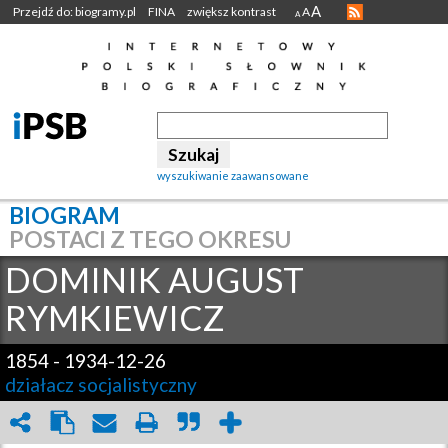
A
Przejdź do: biogramy.pl
FINA
zwiększ kontrast
A
A
wyszukiwanie zaawansowane
BIOGRAM
POSTACI Z TEGO OKRESU
DOMINIK AUGUST
RYMKIEWICZ
1854
-
1934-12-26
działacz socjalistyczny