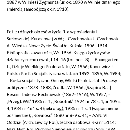
1887 w Wilnie) i Zygmunta (ur. ok. 1890 w Wilnie, zmarłego
śmiercią samobójczą ok. r. 1910).
Fot. z różnych okresów życia R-a w posiadaniu I.
Sułkowskiej-Kurasiowej w W.; – Czachowska J., Czachowski
A., Wiedza-Nowe Życie-Światło-Kuźnia, 1906–1914.
Bibliografia zawartości, Wr. 1956; Księga życiorysów
działaczy ruchu rewol., I 14–16 (fot. po s. 8); – Baumgarten
L., Dzieje Wielkiego Proletariatu, W. 1956; Kancewicz J.,
Polska Partia Socjalistyczna w latach 1892–1896, W. 1984;
– Kółka socjalistyczne, Gminy, Wielki Proletariat. Procesy
polityczne 1878–1888, Źródła, W. 1966; [Szapiro B. J.]
Besem, Tadeusz Rechniewski (1862–1916), W. 1957; –
„Przegl. Wil.” 1935 nr 1; „Robotnik” 1924 nr 78 s. 4, nr 109 s.
4, 1934 nr 461 s. 4 (nekrolog), 1935 nr 1 s. 4 (wspomnienie
pośmiertne); „Równość” 1880 nr 8–9 s. 41; – AAN: VI
Oddział (Arch. Lewicy
Pol.),
teczka osobowa R-a nr 5114;
Muz. Hist. Pol. Ruchów Niepodległościowych i Społ. w W.: