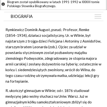
Biogram został opublikowany w latach 1991-1992 w XXXIII tomie
Polskiego Słownika Biograficznego.
BIOGRAFIA
BIOGRAFIA
Rymkiewicz Dominik August, pseud.: Profesor, Remke
GRAF POWIĄZAŃ
(1854–1934), działacz socjalistyczny. Ur. w Wilnie, był
najstarszym z trojga dzieci Felicjana i Antoniny z Asmidofów,
DYSKUSJA
starszym bratem Leonarda (zob.). Ojciec za udział w
Mapa
powstaniu styczniowym został pozbawiony majątku
ziemskiego Podwysokie, zdegradowany ze stopnia majora
armii carskiej i zesłany dożywotnio na Syberię; ostatecznie w
końcu l. siedemdziesiątych zwolniony, wrócił do Wilna, do
tego czasu rodzinę utrzymywała matka, udzielając lekcji gry
na fortepianie.
R. ukończył gimnazjum w Wilnie; od r. 1876 studiował
medycynę jako wolny słuchacz na Uniw. Warsz. Już w
gimnazjalnym kółku samokształceniowym zbliżył się do