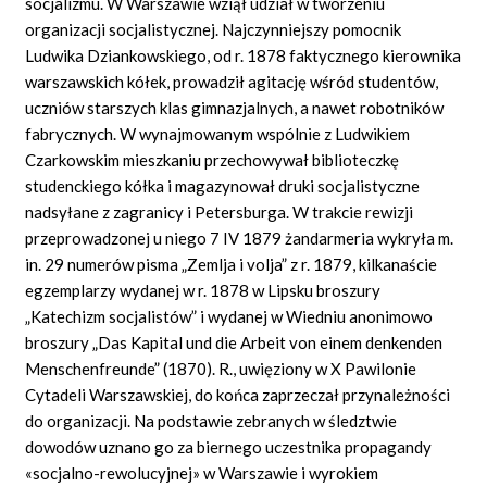
socjalizmu. W Warszawie wziął udział w tworzeniu
organizacji socjalistycznej. Najczynniejszy pomocnik
Ludwika Dziankowskiego, od r. 1878 faktycznego kierownika
warszawskich kółek, prowadził agitację wśród studentów,
uczniów starszych klas gimnazjalnych, a nawet robotników
fabrycznych. W wynajmowanym wspólnie z Ludwikiem
Czarkowskim mieszkaniu przechowywał biblioteczkę
studenckiego kółka i magazynował druki socjalistyczne
nadsyłane z zagranicy i Petersburga. W trakcie rewizji
przeprowadzonej u niego 7 IV 1879 żandarmeria wykryła m.
in. 29 numerów pisma „Zemlja i volja” z r. 1879, kilkanaście
egzemplarzy wydanej w r. 1878 w Lipsku broszury
„Katechizm socjalistów” i wydanej w Wiedniu anonimowo
broszury „Das Kapital und die Arbeit von einem denkenden
Menschenfreunde” (1870). R., uwięziony w X Pawilonie
Cytadeli Warszawskiej, do końca zaprzeczał przynależności
do organizacji. Na podstawie zebranych w śledztwie
dowodów uznano go za biernego uczestnika propagandy
«socjalno-rewolucyjnej» w Warszawie i wyrokiem