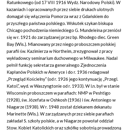
Ratunkowego (od 17 VIII 1916 Wydz. Narodowy Polski). W
kazaniach i opracowanych przez siebie drukach ulotnych
domagał się włączenia Pomorza wraz z Gdańskiem do
przyszłego państwa polskiego. Wskutek szykan biskupa
Chicago pochodzenia niemieckiego G. Mundeleina przeniósł
się w r. 1921 do zarządzanej przez bp. Rhodego diec. Green
Bay (Wis.). Mianowany przez niego proboszczem polskiej
parafii św. Kazimierza w Northeim, zrezygnował z pracy
wykładowcy seminarium duchownego w Milwaukee. Nadal
pełnił funkcję sekretarza generalnego Zjednoczenia
Kapłanów Polskich w Ameryce i do r. 1936 redagował
„Przegląd Kościelny” (od r. 1926 jego kontynuację „Przegl.
Katol.”, wyd. w Waszyngtonie od r. 1933). W l.n. był w stanie
Wisconsin proboszczem w parafiach: NMP w Peshtigo
(1928), św. Józefata w Oshkosh (1936) i św. Antoniego w
Niagarze (1938). W r. 1948 został dziekanem dekanatu
Marinette (Wis.). W zarządzanych przez siebie parafiach
zakładał S. szkoły polskie, a w Niagarze powołał oddział
Stow. Kobiet Katolickich oraz szkółkę sobotnią prowadzoną