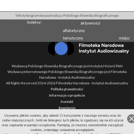
Teksty biogramów pochodzą z Polskiego Słownika Biograficznego
Indeksy:
aktywności
alfabetyczny
tematyczny
miejsc
Wydawcą Polskiego Słownika Biograficznego jest Instytut Historii PAN
Wydawcą Internetowego Polskiego Słownika Biograficznego jest Filmoteka
Narodowa - Instytut Audiowizualny
All Rights Reserved 2014-
2026
Filmoteka Narodowa - Instytut Audiowizualny
Polityka prywatności
Informacje o projekcie
Kontakt
Regulamin
Mapa strony
Uzywamy plików cookies, aby ułatwić Ci korzystanie z naszego serwisu oraz do
BIP
celów statystycznych. Jeśli nie blokujesz tych plików, to zgadzasz się na ich użycie
oraz zapisanie w pamięci urządzenia. Pamiętaj, że możesz samodzielnie zarządzać
Wersja: 1.2.0
cookies, zmieniając ustawienia przeglądarki.