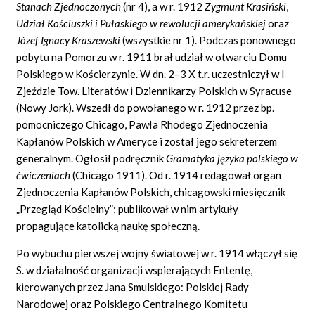
Stanach Zjednoczonych
(nr 4), a w r. 1912
Zygmunt Krasi
ń
ski
,
Udzia
ł
Ko
ś
ciuszki i Pu
ł
askiego w rewolucji ameryka
ń
skiej
oraz
J
ó
zef Ignacy Kraszewski
(wszystkie nr 1). Podczas ponownego
pobytu na Pomorzu w r. 1911 brał udział w otwarciu Domu
Polskiego w Kościerzynie. W dn. 2–3 X t.r. uczestniczył w I
Zjeździe Tow. Literatów i Dziennikarzy Polskich w Syracuse
(Nowy Jork). Wszedł do powołanego w r. 1912 przez bp.
pomocniczego Chicago, Pawła Rhodego Zjednoczenia
Kapłanów Polskich w Ameryce i został jego sekreterzem
generalnym. Ogłosił podręcznik
Gramatyka j
ę
zyka polskiego w
ć
wiczeniach
(Chicago 1911). Od r. 1914 redagował organ
Zjednoczenia Kapłanów Polskich, chicagowski miesięcznik
„Przegląd Kościelny”; publikował w nim artykuły
propagujące katolicką naukę społeczną.
Po wybuchu pierwszej wojny światowej w r. 1914 włączył się
S. w działalność organizacji wspierających Ententę,
kierowanych przez Jana Smulskiego: Polskiej Rady
Narodowej oraz Polskiego Centralnego Komitetu