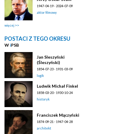
1947-04-19 - 2024-07-09
aktor filmowy
więcej
POSTACI Z TEGO OKRESU
W
i
PSB
Jan Sleszyński
(Śleszyński)
1854-07-23 - 1931-03-09
logik
Ludwik Michał Finkel
1858-03-20 - 1930-10-24
historyk
Franciszek Mączyński
1874-09-21 - 1947-04-28
architekt