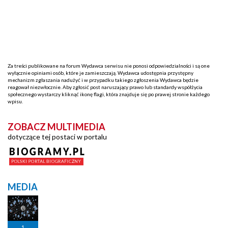
Za treści publikowane na forum Wydawca serwisu nie ponosi odpowiedzialności i są one
wyłącznie opiniami osób, które je zamieszczają. Wydawca udostępnia przystępny
mechanizm zgłaszania nadużyć i w przypadku takiego zgłoszenia Wydawca będzie
reagował niezwłocznie. Aby zgłosić post naruszający prawo lub standardy współżycia
społecznego wystarczy kliknąć ikonę flagi, która znajduje się po prawej stronie każdego
wpisu.
ZOBACZ MULTIMEDIA
dotyczące tej postaci w portalu
MEDIA
1