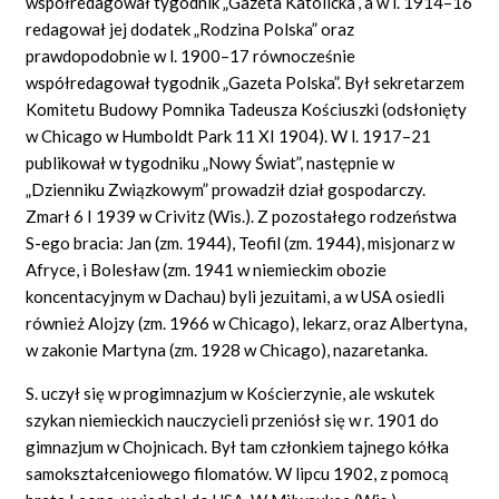
współredagował tygodnik „Gazeta Katolicka”, a w l. 1914–16
redagował jej dodatek „Rodzina Polska” oraz
prawdopodobnie w l. 1900–17 równocześnie
współredagował tygodnik „Gazeta Polska”. Był sekretarzem
Komitetu Budowy Pomnika Tadeusza Kościuszki (odsłonięty
w Chicago w Humboldt Park 11 XI 1904). W l. 1917–21
publikował w tygodniku „Nowy Świat”, następnie w
„Dzienniku Związkowym” prowadził dział gospodarczy.
Zmarł 6 I 1939 w Crivitz (Wis.). Z pozostałego rodzeństwa
S-ego bracia: Jan (zm. 1944), Teofil (zm. 1944), misjonarz w
Afryce, i Bolesław (zm. 1941 w niemieckim obozie
koncentacyjnym w Dachau) byli jezuitami, a w USA osiedli
również Alojzy (zm. 1966 w Chicago), lekarz, oraz Albertyna,
w zakonie Martyna (zm. 1928 w Chicago), nazaretanka.
S. uczył się w progimnazjum w Kościerzynie, ale wskutek
szykan niemieckich nauczycieli przeniósł się w r. 1901 do
gimnazjum w Chojnicach. Był tam członkiem tajnego kółka
samokształceniowego filomatów. W lipcu 1902, z pomocą