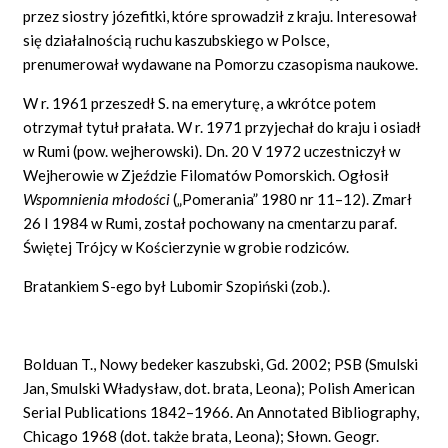
przez siostry józefitki, które sprowadził z kraju. Interesował
się działalnością ruchu kaszubskiego w Polsce,
prenumerował wydawane na Pomorzu czasopisma naukowe.
W r. 1961 przeszedł S. na emeryturę, a wkrótce potem
otrzymał tytuł prałata. W r. 1971 przyjechał do kraju i osiadł
w Rumi (pow. wejherowski). Dn. 20 V 1972 uczestniczył w
Wejherowie w Zjeździe Filomatów Pomorskich. Ogłosił
Wspomnienia m
ł
odo
ś
ci
(„Pomerania” 1980 nr 11–12). Zmarł
26 I 1984 w Rumi, został pochowany na cmentarzu paraf.
Świętej Trójcy w Kościerzynie w grobie rodziców.
Bratankiem S-ego był Lubomir Szopiński (zob.).
Bolduan T., Nowy bedeker kaszubski, Gd. 2002; PSB (Smulski
Jan, Smulski Władysław, dot. brata, Leona); Polish American
Serial Publications 1842–1966. An Annotated Bibliography,
Chicago 1968 (dot. także brata, Leona); Słown. Geogr.