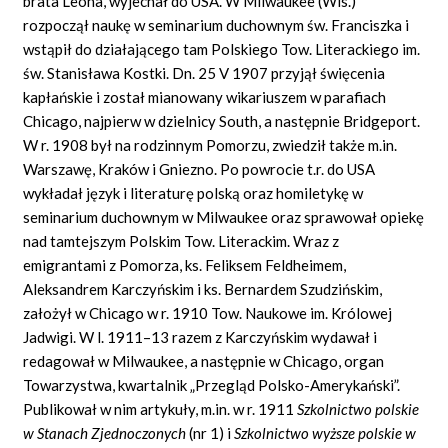
brata Leona, wyjechał do USA. W Milwaukee (Wis.)
rozpoczął naukę w seminarium duchownym św. Franciszka i
wstąpił do działającego tam Polskiego Tow. Literackiego im.
św. Stanisława Kostki. Dn. 25 V 1907 przyjął święcenia
kapłańskie i został mianowany wikariuszem w parafiach
Chicago, najpierw w dzielnicy South, a następnie Bridgeport.
W r. 1908 był na rodzinnym Pomorzu, zwiedził także m.in.
Warszawę, Kraków i Gniezno. Po powrocie t.r. do USA
wykładał język i literaturę polską oraz homiletykę w
seminarium duchownym w Milwaukee oraz sprawował opiekę
nad tamtejszym Polskim Tow. Literackim. Wraz z
emigrantami z Pomorza, ks. Feliksem Feldheimem,
Aleksandrem Karczyńskim i ks. Bernardem Szudzińskim,
założył w Chicago w r. 1910 Tow. Naukowe im. Królowej
Jadwigi. W l. 1911–13 razem z Karczyńskim wydawał i
redagował w Milwaukee, a następnie w Chicago, organ
Towarzystwa, kwartalnik „Przegląd Polsko-Amerykański”.
Publikował w nim artykuły, m.in. w r. 1911
Szkolnictwo polskie
w Stanach Zjednoczonych
(nr 1) i
Szkolnictwo wy
ż
sze polskie w