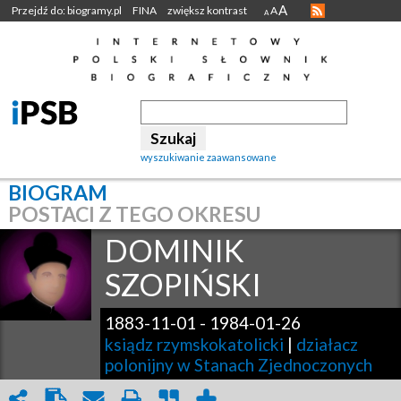
A
Przejdź do: biogramy.pl
FINA
zwiększ kontrast
A
A
wyszukiwanie zaawansowane
BIOGRAM
POSTACI Z TEGO OKRESU
DOMINIK
SZOPIŃSKI
1883-11-01
-
1984-01-26
ksiądz rzymskokatolicki
|
działacz
polonijny w Stanach Zjednoczonych