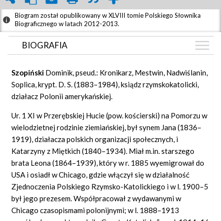
Biogram został opublikowany w XLVIII tomie Polskiego Słownika
Biograficznego w latach 2012-2013.
BIOGRAFIA
BIOGRAFIA
Szopiń
ski
Dominik, pseud.: Kronikarz, Mestwin, Nadwiślanin,
GRAF POWIĄZAŃ
Soplica, krypt. D. S. (1883–1984), ksiądz rzymskokatolicki,
działacz Polonii amerykańskiej.
DYSKUSJA
Mapa
Ur. 1 XI w Przerębskiej Hucie (pow. kościerski) na Pomorzu w
wielodzietnej rodzinie ziemiańskiej, był synem Jana (1836–
1919), działacza polskich organizacji społecznych, i
Katarzyny z Miętkich (1840–1934). Miał m.in. starszego
brata Leona (1864–1939), który w r. 1885 wyemigrował do
USA i osiadł w Chicago, gdzie włączył się w działalność
Zjednoczenia Polskiego Rzymsko-Katolickiego i w l. 1900–5
był jego prezesem. Współpracował z wydawanymi w
Chicago czasopismami polonijnymi; w l. 1888–1913