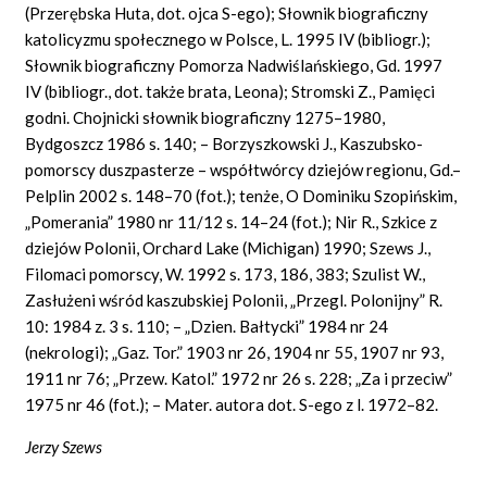
(Przerębska Huta, dot. ojca S-ego); Słownik biograficzny
katolicyzmu społecznego w Polsce, L. 1995 IV (bibliogr.);
Słownik biograficzny Pomorza Nadwiślańskiego, Gd. 1997
IV (bibliogr., dot. także brata, Leona); Stromski Z., Pamięci
godni. Chojnicki słownik biograficzny 1275–1980,
Bydgoszcz 1986 s. 140; – Borzyszkowski J., Kaszubsko-
pomorscy duszpasterze – współtwórcy dziejów regionu, Gd.–
Pelplin 2002 s. 148–70 (fot.); tenże, O Dominiku Szopińskim,
„Pomerania” 1980 nr 11/12 s. 14–24 (fot.); Nir R., Szkice z
dziejów Polonii, Orchard Lake (Michigan) 1990; Szews J.,
Filomaci pomorscy, W. 1992 s. 173, 186, 383; Szulist W.,
Zasłużeni wśród kaszubskiej Polonii, „Przegl. Polonijny” R.
10: 1984 z. 3 s. 110; – „Dzien. Bałtycki” 1984 nr 24
(nekrologi); „Gaz. Tor.” 1903 nr 26, 1904 nr 55, 1907 nr 93,
1911 nr 76; „Przew. Katol.” 1972 nr 26 s. 228; „Za i przeciw”
1975 nr 46 (fot.); – Mater. autora dot. S-ego z l. 1972–82.
Jerzy Szews