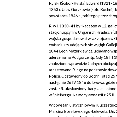
Rylski (Ścibor-Rylski) Edward (1821–18
1863 r. Ur. w Gorzkowie (koło Bochni),
powstańca 1846 r., zabitego przez chło
R. w l. 1838–41 był kadetem w 12. galicy
stacjonującym w Ungarisch Hradisch (U
wojska gospodarował wraz z ojcem w Gor
emisariuszy udających się w głąb Galicji
1844 Leon Mazurkiewicz, układano wspó
uderzenia na Podgórze itp. Gdy 18 III
znaleziono wprawdzie żadnych obciążają
aresztowano R-ego na podstawie dowo
Policji. Odstawiony do Bochni, stąd 25
następnie 26 IV 1846 do Lwowa, gdzie wy
został R. ułaskawiony; karę zamieniono 
w Spielbergu. Na mocy amnestii z 25 III
W powstaniu styczniowym R. uczestniczy
Marcina Borelowskiego-Lelewela. Dn. 