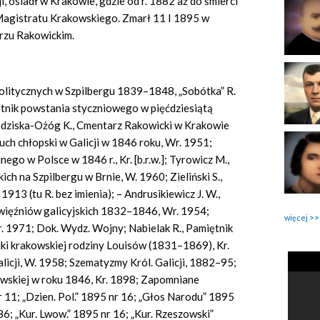
i, osiadł w Krakowie, gdzie od r. 1882 aż do śmierci
Magistratu Krakowskiego. Zmarł 11 I 1895 w
rzu Rakowickim.
politycznych w Szpilbergu 1839–1848, „Sobótka” R.
iętnik powstania styczniowego w pięćdziesiątą
odziska-Ożóg K., Cmentarz Rakowicki w Krakowie
uch chłopski w Galicji w 1846 roku, Wr. 1951;
ego w Polsce w 1846 r., Kr. [b.r.w.]; Tyrowicz M.,
 na Szpilbergu w Brnie, W. 1960; Zieliński S.,
913 (tu R. bez imienia); – Andrusikiewicz J. W.,
 więźniów galicyjskich 1832–1846, Wr. 1954;
więcej
. 1971; Dok. Wydz. Wojny; Nabielak R., Pamiętnik
iki krakowskiej rodziny Louisów (1831–1869), Kr.
alicji, W. 1958; Szematyzmy Król. Galicji, 1882–95;
owskiej w roku 1846, Kr. 1898; Zapomniane
 11; „Dzien. Pol.” 1895 nr 16; „Głos Narodu” 1895
 86; „Kur. Lwow.” 1895 nr 16; „Kur. Rzeszowski”