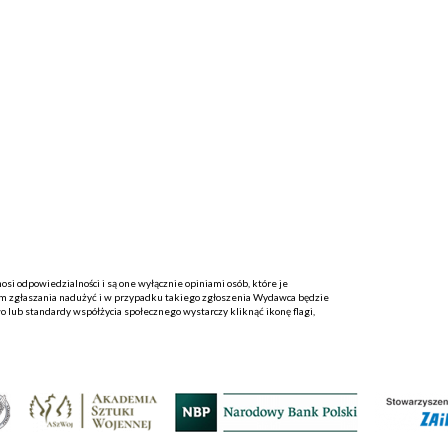
i odpowiedzialności i są one wyłącznie opiniami osób, które je
 zgłaszania nadużyć i w przypadku takiego zgłoszenia Wydawca będzie
o lub standardy współżycia społecznego wystarczy kliknąć ikonę flagi,