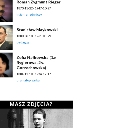
Roman Zygmunt Rieger
1870-11-22 - 1947-10-27
inżynier górniczy
Stanisław Maykowski
1880-06-18 - 1961-03-29
pedagog
Zofia Nałkowska (1.v.
Rygierowa, 2.v.
Gorzechowska)
1884-11-10 - 1954-12-17
dramatopisarka