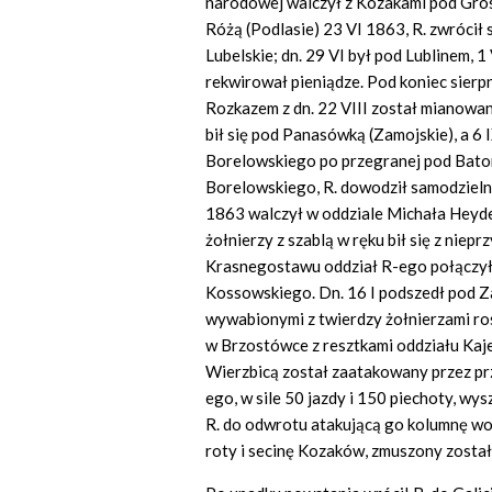
narodowej walczył z Kozakami pod Gro
Różą (Podlasie) 23 VI 1863, R. zwrócił 
Lubelskie; dn. 29 VI był pod Lublinem, 1 
rekwirował pieniądze. Pod koniec sierp
Rozkazem z dn. 22 VIII został mianowa
bił się pod Panasówką (Zamojskie), a 6 
Borelowskiego po przegranej pod Bato
Borelowskiego, R. dowodził samodzielni
1863 walczył w oddziale Michała Heyde
żołnierzy z szablą w ręku bił się z niep
Krasnegostawu oddział R-ego połączył
Kossowskiego. Dn. 16 I podszedł pod Z
wywabionymi z twierdzy żołnierzami rosy
w Brzostówce z resztkami oddziału Kaj
Wierzbicą został zaatakowany przez prz
ego, w sile 50 jazdy i 150 piechoty, wy
R. do odwrotu atakującą go kolumnę woj
roty i secinę Kozaków, zmuszony został