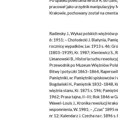
Po upadku powstania wrócił R. do Galicj
pracował jako urzędnik manipulacyjny 
Krakowie, pochowany został na cmenta
Radimsky J., Wykaz polskich więźniów 
6: 1951; – Chołodecki J. Białynia, Pam
rocznicę wypadków, Lw. 1913 s. 46; Gr
(1803–1939), Kr. 1987; Kieniewicz S., R
Limanowski B., Historia ruchu rewolucyjn
Przewodnik po Muzeum Więźniów Polskich
Bitwy i potyczki 1863–1864, Raperswil 1
Pamiętniki, w: Pamiętniki spiskowców i
Bogdański H., Pamiętnik 1832–1848, Kr
więźnia stanu, Kr. 1875 s. 196; Pamiętn
1962; Prasa tajna, II–III; Rok 1846 w G
Wawel-Louis J., Kronika rewolucji krak
wspomnienia, W. 1981; – „Czas” 1895 nr
nr 12; Kalendarz J. Czecha na r. 1896 s.