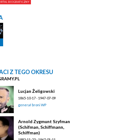
A
ACI Z TEGO OKRESU
GRAMY.PL
Lucjan Żeligowski
1865-10-17 - 1947-07-09
generał broni WP
Arnold Zygmunt Szyfman
(Schifman, Schiffmann,
Schiffman)
1882-11-23 - 1967-01-11