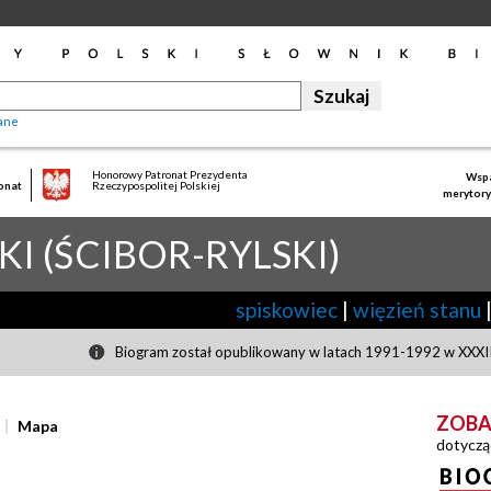
ane
Honorowy Patronat Prezydenta
Wspa
onat
Rzeczypospolitej Polskiej
merytory
KI (ŚCIBOR-RYLSKI)
spiskowiec
|
więzień stanu
Biogram został opublikowany w latach 1991-1992 w XXXIII
ZOBA
Mapa
dotyczą