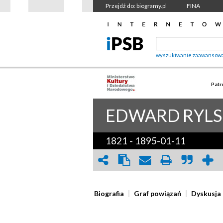
Przejdź do: biogramy.pl
FINA
wyszukiwanie zaawansow
Patr
EDWARD
RYLS
1821
-
1895-01-11
Biografia
Graf powiązań
Dyskusja