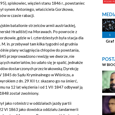
95), spiskowiec, więzień stanu 1846 r., powstaniec
 był synem Antoniego, właściciela Gorzkowa,
MEDI
pów w czasie rabacji.
jskim batalionie strzelców armii austriackiej,
herské Hradišté) na Morawach. Po powrocie z
1
zkowie, gdzie w l. czterdziestych była stacja dla
Graf
. M.
in.
przebywał tam kilka tygodni od grudnia
lnie plany wciągnięcia chłopów do powstania,
 1845 przeprowadzono rewizję we dworze, nie
POST
cych materiałów, bo udało się je spalić, jednakże
W BIO
dów dostarczonych przez krakowską Dyrekcję
 V 1845 do Sądu Kryminalnego w Wiśniczu, a
rokiem z dn. 29 XII t.r. skazano go na śmierć,
mu na 12 lat więzienia i od 1 VII 1847 odbywał ją
 1848 został zwolniony.
ł jako rotmistrz w oddziałach jazdy partii
22 VI 1863 jako dowódca oddziału żandarmerii