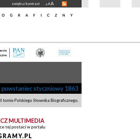
A
zwiększ kontrast
A
A
rcie
czne
|
powstaniec styczniowy 1863
 tomie Polskiego Słownika Biograficznego.
CZ MULTIMEDIA
ce tej postaci w portalu