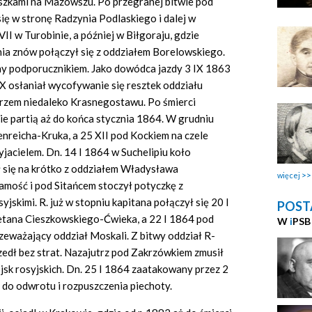
szkami na Mazowszu. Po przegranej bitwie pod
się w stronę Radzynia Podlaskiego i dalej w
VII w Turobinie, a później w Biłgoraju, gdzie
nia znów połączył się z oddziałem Borelowskiego.
ny podporucznikiem. Jako dowódca jazdy 3 IX 1863
IX osłaniał wycofywanie się resztek oddziału
rzem niedaleko Krasnegostawu. Po śmierci
e partią aż do końca stycznia 1864. W grudniu
nreicha-Kruka, a 25 XII pod Kockiem na czele
rzyjacielem. Dn. 14 I 1864 w Suchelipiu koło
 się na krótko z oddziałem Władysława
więcej
amość i pod Sitańcem stoczył potyczkę z
jskimi. R. już w stopniu kapitana połączył się 20 I
POST
etana Cieszkowskiego-Ćwieka, a 22 I 1864 pod
W
i
PSB
eważający oddział Moskali. Z bitwy oddział R-
szedł bez strat. Nazajutrz pod Zakrzówkiem zmusił
sk rosyjskich. Dn. 25 I 1864 zaatakowany przez 2
 do odwrotu i rozpuszczenia piechoty.