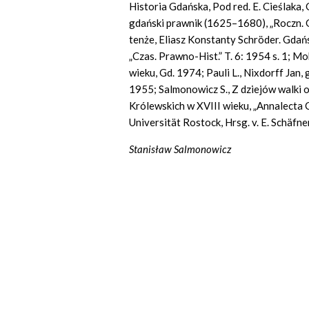
Historia Gdańska, Pod red. E. Cieślaka, 
gdański prawnik (1625–1680), „Roczn. Gda
tenże, Eliasz Konstanty Schröder. Gdańs
„Czas. Prawno-Hist.” T. 6: 1954 s. 1; M
wieku, Gd. 1974; Pauli L., Nixdorff Jan,
1955; Salmonowicz S., Z dziejów walki o
Królewskich w XVIII wieku, „Annalecta C
Universität Rostock, Hrsg. v. E. Schäfne
Stanisław Salmonowicz