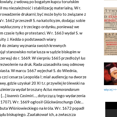
wdowiały, z wdową po bogatym kupcu toruńskim
mu niezależność i stabilizację materialną. W r.
 prowadzenie drukarni; być może było to związane z
 r. 1662 przeszedł S. na katolicyzm, dodając sobie
 wykluczony z trzeciego ordynku, ponieważ we
m czasie tylko protestanci. W r. 1663 wydał S. w
uity J. Kedda o podstawach wiary
ał do zmiany wyznania swoich krewnych
jął stanowisko notariusza w sądzie biskupim w
przerwą) do r. 1669. W sierpniu 1665 przedłożył
Ius
 zezwolenie na druk. Rada uzasadniła swą odmowę
miasta. W marcu 1667 wyjechał S. do Wiednia,
czci cesarza Leopolda I; miał audiencję na dworze
y, gdzie uzyskał 20 XI t.r. przywilej królewski na
Kazimierza wydał broszurę
Actus memorandarum
więcej
s
[…]
Ioannis Casimiri…
,
dotyczącą tego wydarzenia
 1707). W r. 1669 ogłosił
Glückwünschungs
Ode…
ybuta Wiśniowieckiego na króla. W r. 1672 popadł
sądu biskupiego. Zaatakował ich, a zwłaszcza