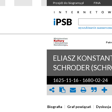
Przejdź do: biogramy.pl
FINA
wyszukiwanie zaawansow
Patr
ELIASZ KONSTAN
SCHRODER (SCHR
1625-11-16
-
1680-02-24
Biografia
Graf powiązań
Dyskusja