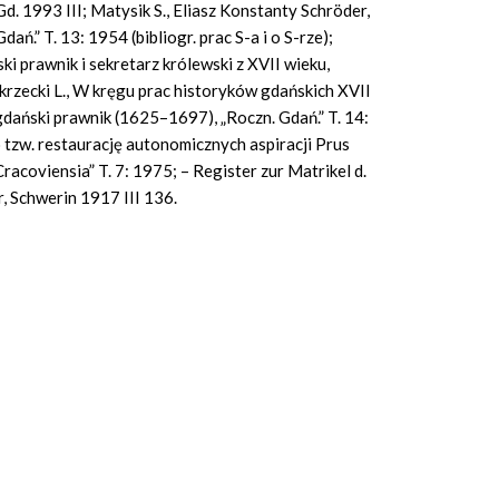
Gd. 1993 III; Matysik S., Eliasz Konstanty Schröder,
ń.” T. 13: 1954 (bibliogr. prac S-a i o S-rze);
ki prawnik i sekretarz królewski z XVII wieku,
okrzecki L., W kręgu prac historyków gdańskich XVII
 gdański prawnik (1625–1697), „Roczn. Gdań.” T. 14:
 tzw. restaurację autonomicznych aspiracji Prus
racoviensia” T. 7: 1975; – Register zur Matrikel d.
r, Schwerin 1917 III 136.