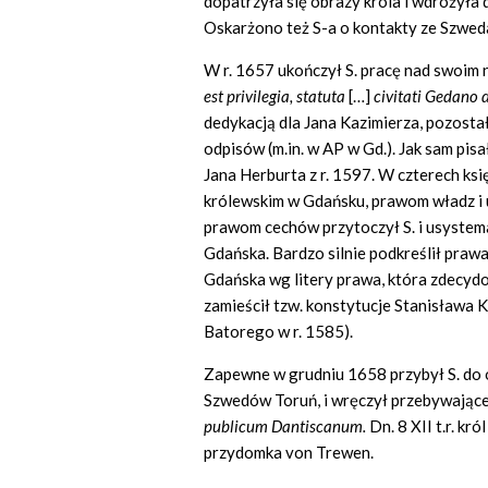
dopatrzyła się obrazy króla i wdrożyła
Oskarżono też S-a o kontakty ze Szwed
W r. 1657 ukończył S. pracę nad swoim
est
privilegia,
statuta
[…]
civitati Gedano 
dedykacją dla Jana Kazimierza, pozostał
odpisów (m.in. w AP w Gd.). Jak sam pis
Jana Herburta z r. 1597. W czterech k
królewskim w Gdańsku, prawom władz i 
prawom cechów przytoczył S. i usystem
Gdańska. Bardzo silnie podkreślił prawa
Gdańska wg litery prawa, która zdecydo
zamieścił tzw. konstytucje Stanisława 
Batorego w r. 1585).
Zapewne w grudniu 1658 przybył S. do o
Szwedów Toruń, i wręczył przebywając
publicum Dantiscanum.
Dn. 8 XII t.r. k
przydomka von Trewen.