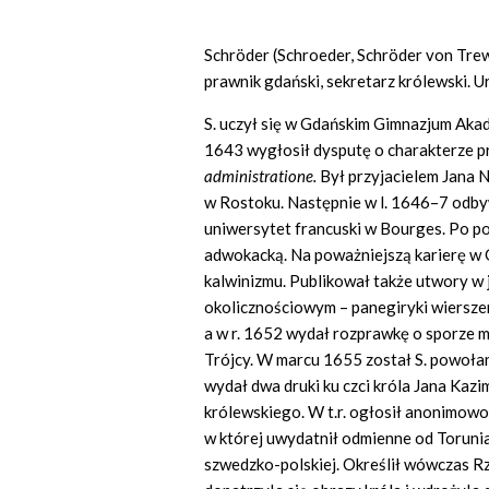
Schröder (Schroeder, Schröder von Tre
prawnik gdański, sekretarz królewski. U
S. uczył się w Gdańskim Gimnazjum Akade
1643 wygłosił dysputę o charakterze 
administratione.
Był przyjacielem Jana 
w Rostoku. Następnie w l. 1646–7 odbyw
uniwersytet francuski w Bourges. Po po
adwokacką. Na poważniejszą karierę w 
kalwinizmu. Publikował także utwory w j
okolicznościowym – panegiryki wierszem i
a w r. 1652 wydał rozprawkę o sporze mi
Trójcy. W marcu 1655 został S. powołan
wydał dwa druki ku czci króla Jana Kazim
królewskiego. W t.r. ogłosił anonimow
w której uwydatnił odmienne od Toruni
szwedzko-polskiej. Określił wówczas 