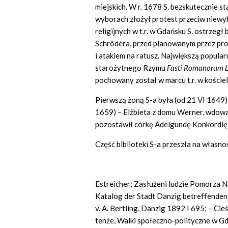
miejskich. W r. 1678 S. bezskutecznie s
wyborach złożył protest przeciw niewy
religijnych w t.r. w Gdańsku S. ostrze
Schrödera, przed planowanym przez pr
i atakiem na ratusz. Największą popularn
starożytnego Rzymu
Fasti
Romanorum
pochowany został w marcu t.r. w kościel
Pierwszą żoną S-a była (od 21 VI 1649)
1659) – Elżbieta z domu Werner, wdow
pozostawił córkę Adelgundę Konkordię (
Część biblioteki S-a przeszła na własno
Estreicher; Zasłużeni ludzie Pomorza N
Katalog der Stadt Danzig betreffenden 
v. A. Bertling, Danzig 1892 I 695; – Ci
tenże, Walki społeczno-polityczne w Gd