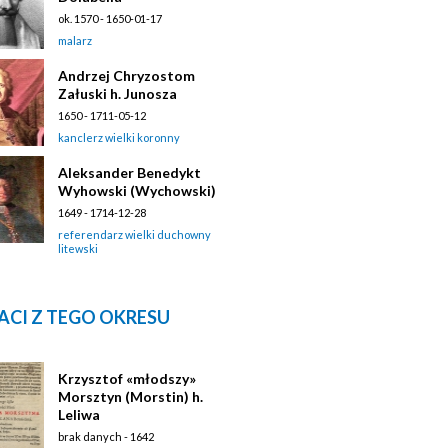
ok. 1570 - 1650-01-17
malarz
Andrzej Chryzostom
Załuski h. Junosza
1650 - 1711-05-12
kanclerz wielki koronny
Aleksander Benedykt
Wyhowski (Wychowski)
1649 - 1714-12-28
referendarz wielki duchowny
litewski
ACI Z TEGO OKRESU
Krzysztof «młodszy»
Morsztyn (Morstin) h.
Leliwa
brak danych - 1642