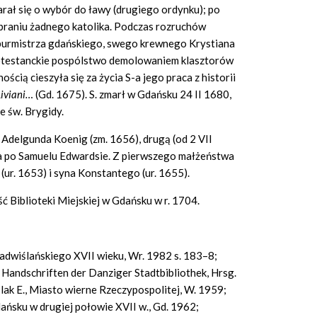
tarał się o wybór do ławy (drugiego ordynku); po
braniu żadnego katolika. Podczas rozruchów
gł burmistrza gdańskiego, swego krewnego Krystiana
otestanckie pospólstwo demolowaniem klasztorów
ością cieszyła się za życia S-a jego praca z historii
Liviani…
(Gd. 1675). S. zmarł w Gdańsku 24 II 1680,
e św. Brygidy.
 Adelgunda Koenig (zm. 1656), drugą (od 2 VII
a po Samuelu Edwardsie. Z pierwszego małżeństwa
ur. 1653) i syna Konstantego (ur. 1655).
ść Biblioteki Miejskiej w Gdańsku w r. 1704.
adwiślańskiego XVII wieku, Wr. 1982 s. 183–8;
Handschriften der Danziger Stadtbibliothek, Hrsg.
eślak E., Miasto wierne Rzeczypospolitej, W. 1959;
ańsku w drugiej połowie XVII w., Gd. 1962;