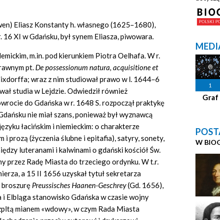
wen) Eliasz Konstanty h. własnego (1625–1680),
r. 16 XI w Gdańsku, był synem Eliasza, piwowara.
MEDI
mickim, m.in. pod kierunkiem Piotra Oelhafa. W r.
prawnym pt.
De possessionum natura, acquisitione et
Nixdorffa; wraz z nim studiował prawo w l. 1644–6
1
ał studia w Lejdzie. Odwiedził również
Graf
wrocie do Gdańska w r. 1648 S. rozpoczął praktykę
Gdańsku nie miał szans, ponieważ był wyznawcą
ęzyku łacińskim i niemieckim: o charakterze
POST
 prozą (życzenia ślubne i epitafia), satyry, sonety,
W BIO
ędzy luteranami i kalwinami o gdański kościół Św.
y przez Radę Miasta do trzeciego ordynku. W t.r.
ierza, a 15 II 1656 uzyskał tytuł sekretarza
o broszurę
Preussisches Haanen-Geschrey
(Gd. 1656),
a i Elbląga stanowisko Gdańska w czasie wojny
Rzpltą mianem «wdowy», w czym Rada Miasta