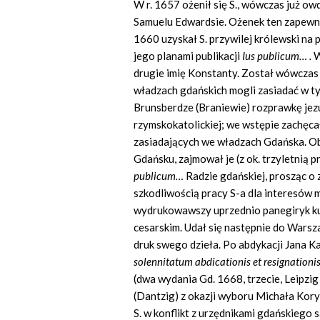
W r. 1657 ożenił się S., wówczas już o
Samuelu Edwardsie. Ożenek ten zapewnił 
1660 uzyskał S. przywilej królewski na
jego planami publikacji
Ius publicum… .
W
drugie imię Konstanty. Został wówczas
władzach gdańskich mogli zasiadać w ty
Brunsberdze (Braniewie) rozprawkę jez
rzymskokatolickiej; we wstępie zachęc
zasiadających we władzach Gdańska. Ob
Gdańsku, zajmował je (z ok. trzyletnią 
publicum…
Radzie gdańskiej, prosząc o
szkodliwością pracy S-a dla interesów 
wydrukowawszy uprzednio panegiryk ku 
cesarskim. Udał się następnie do Warszaw
druk swego dzieła. Po abdykacji Jana 
solennitatum abdicationis et resignationi
(dwa wydania Gd. 1668, trzecie, Leipzig
(Dantzig) z okazji wyboru Michała Kor
S. w konflikt z urzędnikami gdańskiego 