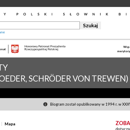
ane
Honorowy Patronat Prezydenta
Wspa
onat
Rzeczypospolitej Polskiej
merytory
TY
OEDER, SCHRÖDER VON TREWEN)
Biogram został opublikowany w 1994 r. w XXXV
ZOBA
Mapa
dotyczą