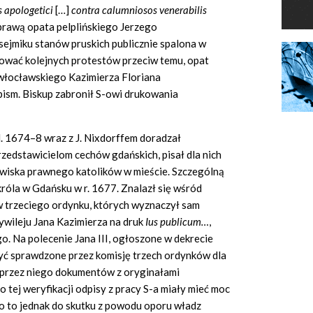
s
apologetici
[…]
contra
calumniosos venerabilis
prawą opata pelplińskiego Jerzego
ejmiku stanów pruskich publicznie spalona w
kować kolejnych protestów przeciw temu, opat
 włocławskiego Kazimierza Floriana
pism. Biskup zabronił S-owi drukowania
l. 1674–8 wraz z J. Nixdorffem doradzał
zedstawicielom cechów gdańskich, pisał dla nich
anowiska prawnego katolików w mieście. Szczególną
róla w Gdańsku w r. 1677. Znalazł się wśród
w trzeciego ordynku, których wyznaczył sam
zywileju Jana Kazimierza na druk
Ius publicum…
,
. Na polecenie Jana III, ogłoszone w dekrecie
o być sprawdzone przez komisję trzech ordynków dla
 przez niego dokumentów z oryginałami
o tej weryfikacji odpisy z pracy S-a miały mieć moc
o to jednak do skutku z powodu oporu władz