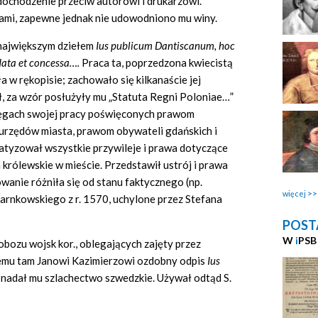
 dochodzenie przeciw autorowi i drukarzowi.
ami, zapewne jednak nie udowodniono mu winy.
 największym dziełem
Ius publicum Dantiscanum, hoc
data et concessa….
Praca ta, poprzedzona kwiecistą
a w rękopisie; zachowało się kilkanaście jej
ał, za wzór posłużyły mu „Statuta Regni Poloniae…”
sięgach swojej pracy poświęconych prawom
urzędów miasta, prawom obywateli gdańskich i
atyzował wszystkie przywileje i prawa dotyczące
 królewskie w mieście. Przedstawił ustrój i prawa
wanie różniła się od stanu faktycznego (np.
więcej
Karnkowskiego z r. 1570, uchylone przez Stefana
POST
W
i
PSB
bozu wojsk kor., oblegających zajęty przez
emu tam Janowi Kazimierzowi ozdobny odpis
Ius
ról nadał mu szlachectwo szwedzkie. Używał odtąd S.