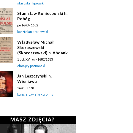
starosta filipowski
Stanisław Koniecpolski h.
Pobóg
po 1643 - 1682
kasztelan krakowski
Władysław Michał
Skoraszewski
(Skoroszewski) h. Abdank
1 poł. XVII w. - 1682/1683
chorąży poznański
Jan Leszczyński h.
Wieniawa
1603 - 1678
kanclerz wielki koronny