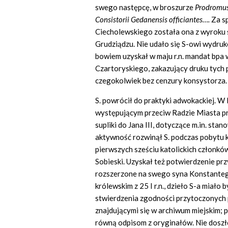
swego następcę, w broszurze
Prodromu
Consistorii Gedanensis officiantes….
Za s
Ciecholewskiego została ona z wyroku s
Grudziądzu. Nie udało się S-owi wydru
bowiem uzyskał w maju r.n. mandat bpa
Czartoryskiego, zakazujący druku tych 
czegokolwiek bez cenzury konsystorza.
S. powrócił do praktyki adwokackiej. W 
występującym przeciw Radzie Miasta pr
supliki do Jana III, dotyczące m.in. st
aktywność rozwinął S. podczas pobytu k
pierwszych sześciu katolickich członkó
Sobieski. Uzyskał też potwierdzenie pr
rozszerzone na swego syna Konstantego
królewskim z 25 I r.n., dzieło S-a miał
stwierdzenia zgodności przytoczonych
znajdującymi się w archiwum miejskim; p
równą odpisom z oryginałów. Nie doszł