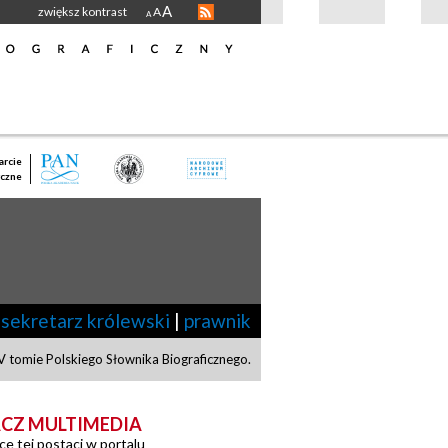
A
zwiększ kontrast
A
A
rcie
czne
sekretarz królewski
|
prawnik
 tomie Polskiego Słownika Biograficznego.
CZ MULTIMEDIA
ce tej postaci w portalu