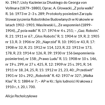
Kr. 1967; Listy Kazimierza Dłuskiego do Georga von
Vollmara (1879–1880), Oprac. A. Głowacki, „Z pola walki”
R. 16: 1973 nr 2–3 s. 289; Protokoły posiedzeń Zarządu
Stowarzyszenia Robotników Budowlanych w Krakowie w
latach 1902–1905; Wasilewski L., Ze wspomnień (1899–
1904), „Z pola walki” R. 17: 1974 nr 4 s. 251; – „Gaz. Robotn.”
R. 21: 1911 nr 67; „Głos Robotn.” R. 1: 1904 nr 19, R. 2: 1905
nr 13, R. 3: 1906 nr 20; „Naprzód” R. 10: 1901 nr 43, R. 17:
1908 nr 32, R. 21: 1912 nr 114, 123, R. 22: 1913 nr 173,
178, R. 23: 1914 nr 126, R. 39: 1930 nr 156 (wspomnienia
pośmiertne), nr 158; „Prawo Ludu” R. 11: 1908 nr 10 s. 146,
nr 19 s. 299, nr 27 s. 425, R. 12: 1909 nr 25 s. 391, R. 14:
1911 nr 18, 24, 25, R. 15: 1912 nr 21, 23, 40; „Przedświt”
1901 nr 10 s. 292; „Robotnik” R. 42: 1937 nr 327; „Walka
Klas” R. 1: 1884 nr 7; – AP w Kr.: Spis ludności Krakowa z
1910 r., t. 20, l. 700.
Alicja Pacholczykowa