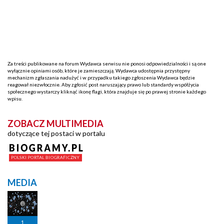
Za treści publikowane na forum Wydawca serwisu nie ponosi odpowiedzialności i są one
wyłącznie opiniami osób, które je zamieszczają. Wydawca udostępnia przystępny
mechanizm zgłaszania nadużyć i w przypadku takiego zgłoszenia Wydawca będzie
reagował niezwłocznie. Aby zgłosić post naruszający prawo lub standardy współżycia
społecznego wystarczy kliknąć ikonę flagi, która znajduje się po prawej stronie każdego
wpisu.
ZOBACZ MULTIMEDIA
dotyczące tej postaci w portalu
MEDIA
1