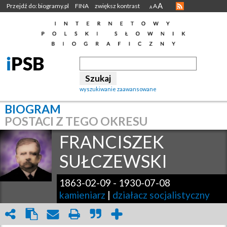
A
Przejdź do: biogramy.pl
FINA
zwiększ kontrast
A
A
wyszukiwanie zaawansowane
BIOGRAM
POSTACI Z TEGO OKRESU
FRANCISZEK
SUŁCZEWSKI
1863-02-09
-
1930-07-08
kamieniarz
|
działacz socjalistyczny