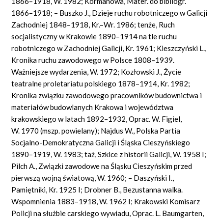
1866–1918, W. 1982; Kormanowa, Mater. do bibliogr.
1866–1918; – Buszko J., Dzieje ruchu robotniczego w Galicji
Zachodniej 1848–1918, Kr.–Wr. 1986; tenże, Ruch
socjalistyczny w Krakowie 1890–1914 na tle ruchu
robotniczego w Zachodniej Galicji, Kr. 1961; Kieszczyński L.,
Kronika ruchu zawodowego w Polsce 1808–1939.
Ważniejsze wydarzenia, W. 1972; Kozłowski J., Życie
teatralne proletariatu polskiego 1878–1914, Kr. 1982;
Kronika związku zawodowego pracowników budownictwa i
materiałów budowlanych Krakowa i województwa
krakowskiego w latach 1892–1932, Oprac. W. Figiel,
W. 1970 (mszp. powielany); Najdus W., Polska Partia
Socjalno-Demokratyczna Galicji i Śląska Cieszyńskiego
1890–1919, W. 1983; taż, Szkice z historii Galicji, W. 1958 I;
Pilch A., Związki zawodowe na Śląsku Cieszyńskim przed
pierwszą wojną światową, W. 1960; – Daszyński I.,
Pamiętniki, Kr. 1925 I; Drobner B., Bezustanna walka.
Wspomnienia 1883–1918, W. 1962 I; Krakowski Komisarz
Policji na służbie carskiego wywiadu, Oprac. L. Baumgarten,