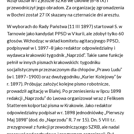
wziął udział w I Zjeździe SZRB we Lwowie (6–8 IX) i
przewodniczył jego obradom. Za organizację zgromadzenia
w Bochni został 27 IX skazany na czternaście dni aresztu.
W wyborach do Rady Państwa (11 III 1897) startował S. w
Tarnowie jako kandydat PPSD w V kurii, ale zdobył tylko 60
głosów. Wchodząc w skład komitetu agitacyjnego PPSD,
podpisywał w l. 1897–8 jako redaktor odpowiedzialny i
wydawca krakowski tygodnik „Naprzód”. Takie same funkcje
pełnił w innych pismach krakowskich: tygodniku
socjalistycznym przeznaczonym dla chłopów „Prawo Ludu”
(w l. 1897–1900) oraz dwutygodniku „Kurier Kolejowy” (w
r. 1897). Próbując założyć kolejne pismo robotnicze,
prowadził agitację w Białej. Po przeniesieniu w lipcu 1898
redakcji „Naprzodu” do Lwowa organizował wraz z Feliksem
Statterem kolportaż pisma w Krakowie. Jako redaktor
odpowiedzialny podpisał w r. 1898 jednodniówkę „Pierwszy
Maj 1898” (dod. do „Naprzodu” R. 7 nr 15). Dn. 5 VIII t.r.
zrezygnował z funkcji przewodniczącego SZRB, ale nadal
pracował nad rozbudową i programem organizacji. Był