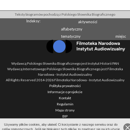
Teksty biogramów pochodzą z Polskiego Słownika Biograficznego
Indeksy:
aktywności
alfabetyczny
tematyczny
miejsc
Wydawcą Polskiego Słownika Biograficznego jest Instytut Historii PAN
Wydawcą Internetowego Polskiego Słownika Biograficznego jest Filmoteka
Narodowa - Instytut Audiowizualny
All Rights Reserved 2014-
2026
Filmoteka Narodowa - Instytut Audiowizualny
Polityka prywatności
Informacje o projekcie
Kontakt
Regulamin
Mapa strony
BIP
Wersja: 1.2.0
Uzywamy plików cookies, aby ułatwić Ci korzystanie z naszego serwisu oraz do
celów statystycznych. Jeśli nie blokujesz tych plików, to zgadzasz się na ich użycie