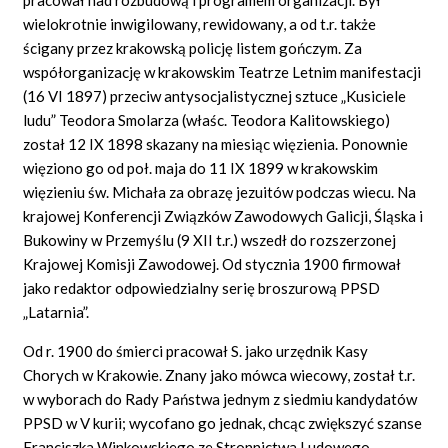
wielokrotnie inwigilowany, rewidowany, a od t.r. także
ścigany przez krakowską policję listem gończym. Za
współorganizację w krakowskim Teatrze Letnim manifestacji
(16 VI 1897) przeciw antysocjalistycznej sztuce „Kusiciele
ludu” Teodora Smolarza (właśc. Teodora Kalitowskiego)
został 12 IX 1898 skazany na miesiąc więzienia. Ponownie
więziono go od poł. maja do 11 IX 1899 w krakowskim
więzieniu św. Michała za obrazę jezuitów podczas wiecu. Na
krajowej Konferencji Związków Zawodowych Galicji, Śląska i
Bukowiny w Przemyślu (9 XII t.r.) wszedł do rozszerzonej
Krajowej Komisji Zawodowej. Od stycznia 1900 firmował
jako redaktor odpowiedzialny serię broszurową PPSD
„Latarnia”.
Od r. 1900 do śmierci pracował S. jako urzędnik Kasy
Chorych w Krakowie. Znany jako mówca wiecowy, został t.r.
w wyborach do Rady Państwa jednym z siedmiu kandydatów
PPSD w V kurii; wycofano go jednak, chcąc zwiększyć szanse
Franciszka Winkowskiego ze Stronnictwa Ludowego.