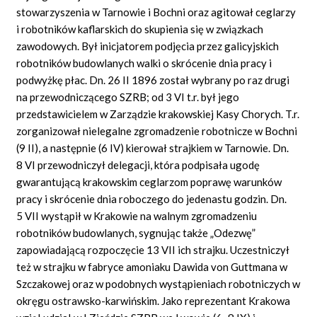
stowarzyszenia w Tarnowie i Bochni oraz agitował ceglarzy
i robotników kaflarskich do skupienia się w związkach
zawodowych. Był inicjatorem podjęcia przez galicyjskich
robotników budowlanych walki o skrócenie dnia pracy i
podwyżkę płac. Dn. 26 II 1896 został wybrany po raz drugi
na przewodniczącego SZRB; od 3 VI t.r. był jego
przedstawicielem w Zarządzie krakowskiej Kasy Chorych. T.r.
zorganizował nielegalne zgromadzenie robotnicze w Bochni
(9 II), a następnie (6 IV) kierował strajkiem w Tarnowie. Dn.
8 VI przewodniczył delegacji, która podpisała ugodę
gwarantującą krakowskim ceglarzom poprawę warunków
pracy i skrócenie dnia roboczego do jedenastu godzin. Dn.
5 VII wystąpił w Krakowie na walnym zgromadzeniu
robotników budowlanych, sygnując także „Odezwę”
zapowiadającą rozpoczęcie 13 VII ich strajku. Uczestniczył
też w strajku w fabryce amoniaku Dawida von Guttmana w
Szczakowej oraz w podobnych wystąpieniach robotniczych w
okręgu ostrawsko-karwińskim. Jako reprezentant Krakowa