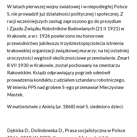
W latach pierwszej wojny światowej i w niepodległej Polsce
S. nie prowadził już działalności politycznej i społecznej. Z
racji wcześniejszych zasług zaproszono go do prezydium
I Zjazdu Związku Robotników Budowlanych (21 II 1921) w
Krakowie, a w r. 1926 powierzono mu honorowe
przewodnictwo jubileuszu trzydziestopięciolecia istnienia
krakowskiej organizacji związkowej murarzy; na tej ostatniej
uroczystości wygłosił okolicznościowe przemówienie. Zmarł
8 VII 1930 w Krakowie, został pochowany na cmentarzu
Rakowickim. Ksiądz odprawiający pogrzeb odmówił
prowadzenia konduktu z udziałem sztandaru robotniczego.
W imieniu PPS nad grobem S-ego przemawiał Mieczysław
Mastek.
W małżeństwie z Anielą (ur. 1868) miał S. siedmioro dzieci.
Dębicka D., Dolindowska D., Prasa socjalistyczna w Polsce