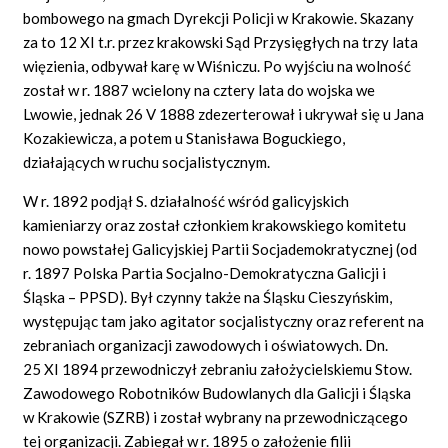
bombowego na gmach Dyrekcji Policji w Krakowie. Skazany
za to 12 XI t.r. przez krakowski Sąd Przysięgłych na trzy lata
więzienia, odbywał karę w Wiśniczu. Po wyjściu na wolność
został w r. 1887 wcielony na cztery lata do wojska we
Lwowie, jednak 26 V 1888 zdezerterował i ukrywał się u Jana
Kozakiewicza, a potem u Stanisława Boguckiego,
działających w ruchu socjalistycznym.
W r. 1892 podjął S. działalność wśród galicyjskich
kamieniarzy oraz został członkiem krakowskiego komitetu
nowo powstałej Galicyjskiej Partii Socjademokratycznej (od
r. 1897 Polska Partia Socjalno-Demokratyczna Galicji i
Śląska – PPSD). Był czynny także na Śląsku Cieszyńskim,
występując tam jako agitator socjalistyczny oraz referent na
zebraniach organizacji zawodowych i oświatowych. Dn.
25 XI 1894 przewodniczył zebraniu założycielskiemu Stow.
Zawodowego Robotników Budowlanych dla Galicji i Śląska
w Krakowie (SZRB) i został wybrany na przewodniczącego
tej organizacji. Zabiegał w r. 1895 o założenie filii