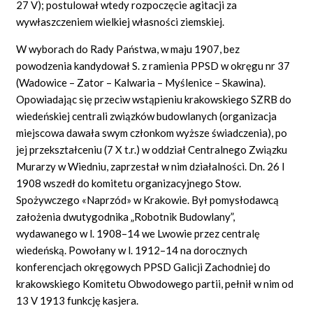
27 V); postulował wtedy rozpoczęcie agitacji za
wywłaszczeniem wielkiej własności ziemskiej.
W wyborach do Rady Państwa, w maju 1907, bez
powodzenia kandydował S. z ramienia PPSD w okręgu nr 37
(Wadowice – Zator – Kalwaria – Myślenice – Skawina).
Opowiadając się przeciw wstąpieniu krakowskiego SZRB do
wiedeńskiej centrali związków budowlanych (organizacja
miejscowa dawała swym członkom wyższe świadczenia), po
jej przekształceniu (7 X t.r.) w oddział Centralnego Związku
Murarzy w Wiedniu, zaprzestał w nim działalności. Dn. 26 I
1908 wszedł do komitetu organizacyjnego Stow.
Spożywczego «Naprzód» w Krakowie. Był pomysłodawcą
założenia dwutygodnika „Robotnik Budowlany”,
wydawanego w l. 1908–14 we Lwowie przez centralę
wiedeńską. Powołany w l. 1912–14 na dorocznych
konferencjach okręgowych PPSD Galicji Zachodniej do
krakowskiego Komitetu Obwodowego partii, pełnił w nim od
13 V 1913 funkcję kasjera.