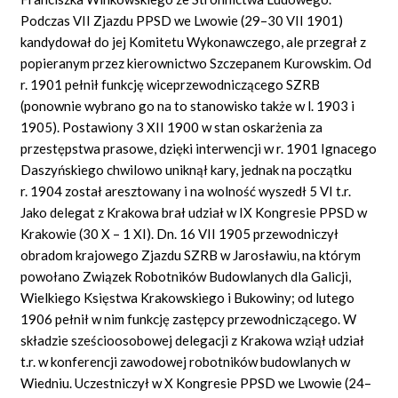
Podczas VII Zjazdu PPSD we Lwowie (29–30 VII 1901)
kandydował do jej Komitetu Wykonawczego, ale przegrał z
popieranym przez kierownictwo Szczepanem Kurowskim. Od
r. 1901 pełnił funkcję wiceprzewodniczącego SZRB
(ponownie wybrano go na to stanowisko także w l. 1903 i
1905). Postawiony 3 XII 1900 w stan oskarżenia za
przestępstwa prasowe, dzięki interwencji w r. 1901 Ignacego
Daszyńskiego chwilowo uniknął kary, jednak na początku
r. 1904 został aresztowany i na wolność wyszedł 5 VI t.r.
Jako delegat z Krakowa brał udział w IX Kongresie PPSD w
Krakowie (30 X – 1 XI). Dn. 16 VII 1905 przewodniczył
obradom krajowego Zjazdu SZRB w Jarosławiu, na którym
powołano Związek Robotników Budowlanych dla Galicji,
Wielkiego Księstwa Krakowskiego i Bukowiny; od lutego
1906 pełnił w nim funkcję zastępcy przewodniczącego. W
składzie sześcioosobowej delegacji z Krakowa wziął udział
t.r. w konferencji zawodowej robotników budowlanych w
Wiedniu. Uczestniczył w X Kongresie PPSD we Lwowie (24–