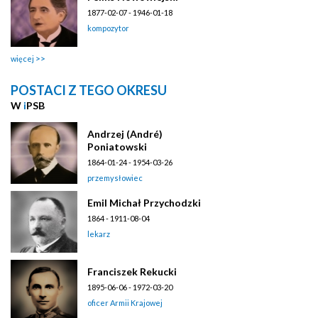
1877-02-07 - 1946-01-18
kompozytor
więcej
POSTACI Z TEGO OKRESU
W
i
PSB
Andrzej (André)
Poniatowski
1864-01-24 - 1954-03-26
przemysłowiec
Emil Michał Przychodzki
1864 - 1911-08-04
lekarz
Franciszek Rekucki
1895-06-06 - 1972-03-20
oficer Armii Krajowej