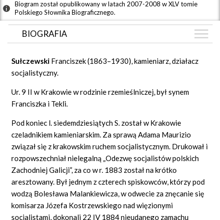
Biogram został opublikowany w latach 2007-2008 w XLV tomie
Polskiego Słownika Biograficznego.
BIOGRAFIA
BIOGRAFIA
Suł
czewski
Franciszek (1863–1930), kamieniarz, działacz
GRAF POWIĄZAŃ
socjalistyczny.
DYSKUSJA
Ur. 9 II w Krakowie w rodzinie rzemieślniczej, był synem
Mapa
Franciszka i Tekli.
Pod koniec l. siedemdziesiątych S. został w Krakowie
czeladnikiem kamieniarskim. Za sprawą Adama Maurizio
związał się z krakowskim ruchem socjalistycznym. Drukował i
rozpowszechniał nielegalną „Odezwę socjalistów polskich
Zachodniej Galicji”, za co w r. 1883 został na krótko
aresztowany. Był jednym z czterech spiskowców, którzy pod
wodzą Bolesława Malankiewicza, w odwecie za znęcanie się
komisarza Józefa Kostrzewskiego nad więzionymi
socjalistami, dokonali 22 IV 1884 nieudanego zamachu