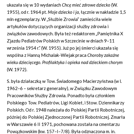
ukazała się w 10 wydaniach
Chcę mieć zdrowe dziecko
(W.
1955), od r. 1964 pt.
Moje dziecko i ja,
łącznie w nakładzie 1,5
mln egzemplarzy. W „Służbie Zrowia” zamieściła wiele
artykułów dotyczących organizacji służby zdrowia i
związków zawodowych. Była też redaktorem „Pamiętnika X
Zjazdu Pediatrów Polskich w Szczecinie w dniach 9–11
września 1954 r.” (W. 1955). Już po jej śmierci ukazała się
wspólna z Hanną Michalak-Wiejak praca
Choroby zakaźne
wieku dziecięcego. Profilaktyka i opieka nad dzieckiem chorym
(W. 1972).
S. była działaczką w Tow. Świadomego Macierzyństwa (w l.
1962–6 – sekretarz generalny), w Związku Zawodowym
Pracowników Służby Zdrowia. Ponadto była członkiem
Polskiego Tow. Pediatrów, Ligi Kobiet, i Stow. Dziennikarzy
Polskich. Od r. 1948 należała do Polskiej Partii Robotniczej,
później do Polskiej Zjednoczonej Partii Robotniczej. Zmarła
w Warszawie 6 II 1971, pochowana została na cmentarzu
Powązkowskim (kw. 157–I–7/8). Była odznaczona m. in.