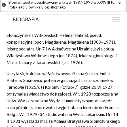
Biogram został opublikowany w latach 1997-1998 w XXXVIII tomie
Polskiego Słownika Biograficznego.
BIOGRAFIA
BIOGRAFIA
Słomczyńska z Witkowskich Helena (Halina), pseud.
GRAF POWIĄZAŃ
konspiracyjne: ppor. Magdalena, Magdalena (1909–1971),
lekarz pediatra. Ur. 7 I w Akimówce na Ukrainie, była córką
DYSKUSJA
Władysława Witkowskiego (ur. 1874), lekarza ginekologa, i
Marii-Tamary z Taranowskich (zm. 1926).
Uczyła się kolejno: w Państwowym Gimnazjum im. Emilii
Plater w Sosnowcu, potem w gimnazjach: ss. urszulanek w
Tarnowie (1925/6) i Kołomyi (1926/7), gdzie 20 VI 1927
otrzymała świadectwo dojrzałości. W r. 1928 rozpoczęła na
Uniw. Warsz. studia na Wydz. Humanistycznym, ale w pół
roku później zachorowała i wyjechała na leczenie do Francji i
Belgii. W l. 1929–34 studiowała na Wydz. Lekarskim. Dn. 14
II 1931 wyszła za mąż za Adama Bratysława Słomczyńskiego