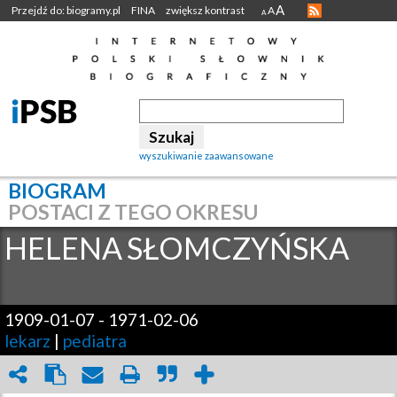
A
Przejdź do: biogramy.pl
FINA
zwiększ kontrast
A
A
wyszukiwanie zaawansowane
BIOGRAM
POSTACI Z TEGO OKRESU
HELENA
SŁOMCZYŃSKA
1909-01-07
-
1971-02-06
lekarz
|
pediatra