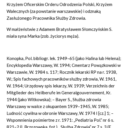
Krzyżem Oficerskim Orderu Odrodzenia Polski, Krzyżem
Walecznych (za powstanie warszawskie) i odznaką
Zasłużonego Pracownika Służby Zdrowia.
W małżeństwie z Adamem Bratysławem Słomczyńskim S.
miała syna Marka (zob. życiorys męża).
Konopka, Pol. bibliogr. lek. 1949–65 (jako Halina lub Helena);
Encyklopedia Warszawy, W. 1994; Cmentarz Powązkowski w
Warszawie, W. 1984 s. 117; Rocznik lekarski RP na r. 1938,
W.; Spis fachowych pracowników służby zdrowia, W. 1961,
W. 1964; Urzędowy spis lekarzy, W. 1939; Verzeichnis der
Mitglieder des Heilberufe im Generalgouvernement, Kr.
1944 (jako Witkowska); – Bayer S., Służba zdrowia
Warszawy w walce z okupantem 1939–1945, W. 1985;
Ludność cywilna w obronie Warszawy, W. 1974 I [cz.] 1; –
Wspomnienia pośmiertne z r. 1971: „Pediatria Pol.” nr 6 s.
821–2 (I. Brzozowska, fot.), „Służba Zdrowia” nr 7 s. 3 (E.