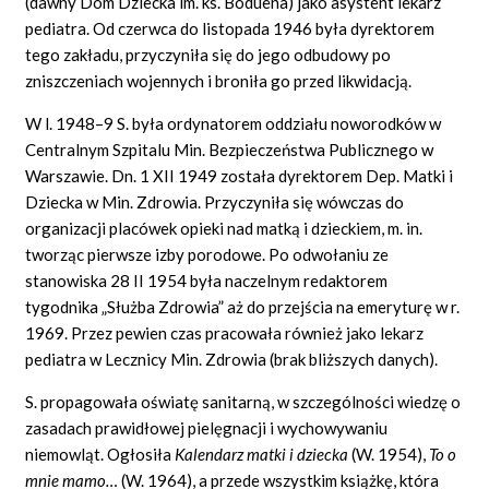
(dawny Dom Dziecka im. ks. Boduena) jako asystent lekarz
pediatra. Od czerwca do listopada 1946 była dyrektorem
tego zakładu, przyczyniła się do jego odbudowy po
zniszczeniach wojennych i broniła go przed likwidacją.
W l. 1948–9 S. była ordynatorem oddziału noworodków w
Centralnym Szpitalu Min. Bezpieczeństwa Publicznego w
Warszawie. Dn. 1 XII 1949 została dyrektorem Dep. Matki i
Dziecka w Min. Zdrowia. Przyczyniła się wówczas do
organizacji placówek opieki nad matką i dzieckiem, m. in.
tworząc pierwsze izby porodowe. Po odwołaniu ze
stanowiska 28 II 1954 była naczelnym redaktorem
tygodnika „Służba Zdrowia” aż do przejścia na emeryturę w r.
1969. Przez pewien czas pracowała również jako lekarz
pediatra w Lecznicy Min. Zdrowia (brak bliższych danych).
S. propagowała oświatę sanitarną, w szczególności wiedzę o
zasadach prawidłowej pielęgnacji i wychowywaniu
niemowląt. Ogłosiła
Kalendarz matki i dziecka
(W. 1954),
To o
mnie mamo…
(W. 1964), a przede wszystkim książkę, która