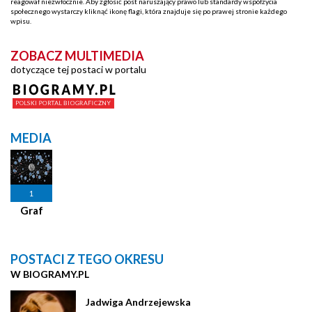
reagował niezwłocznie. Aby zgłosić post naruszający prawo lub standardy współżycia
społecznego wystarczy kliknąć ikonę flagi, która znajduje się po prawej stronie każdego
wpisu.
ZOBACZ MULTIMEDIA
dotyczące tej postaci w portalu
MEDIA
1
Graf
POSTACI Z TEGO OKRESU
W BIOGRAMY.PL
Jadwiga Andrzejewska