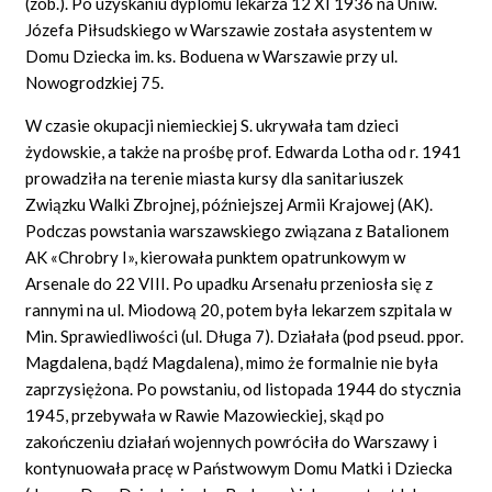
(zob.). Po uzyskaniu dyplomu lekarza 12 XI 1936 na Uniw.
Józefa Piłsudskiego w Warszawie została asystentem w
Domu Dziecka im. ks. Boduena w Warszawie przy ul.
Nowogrodzkiej 75.
W czasie okupacji niemieckiej S. ukrywała tam dzieci
żydowskie, a także na prośbę prof. Edwarda Lotha od r. 1941
prowadziła na terenie miasta kursy dla sanitariuszek
Związku Walki Zbrojnej, późniejszej Armii Krajowej (AK).
Podczas powstania warszawskiego związana z Batalionem
AK «Chrobry I», kierowała punktem opatrunkowym w
Arsenale do 22 VIII. Po upadku Arsenału przeniosła się z
rannymi na ul. Miodową 20, potem była lekarzem szpitala w
Min. Sprawiedliwości (ul. Długa 7). Działała (pod pseud. ppor.
Magdalena, bądź Magdalena), mimo że formalnie nie była
zaprzysiężona. Po powstaniu, od listopada 1944 do stycznia
1945, przebywała w Rawie Mazowieckiej, skąd po
zakończeniu działań wojennych powróciła do Warszawy i
kontynuowała pracę w Państwowym Domu Matki i Dziecka