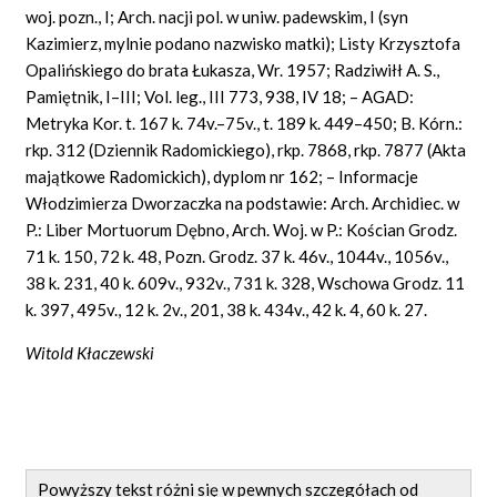
woj. pozn., I; Arch. nacji pol. w uniw. padewskim, I (syn
Kazimierz, mylnie podano nazwisko matki); Listy Krzysztofa
Opalińskiego do brata Łukasza, Wr. 1957; Radziwiłł A. S.,
Pamiętnik, I–III; Vol. leg., III 773, 938, IV 18; – AGAD:
Metryka Kor. t. 167 k. 74v.–75v., t. 189 k. 449–450; B. Kórn.:
rkp. 312 (Dziennik Radomickiego), rkp. 7868, rkp. 7877 (Akta
majątkowe Radomickich), dyplom nr 162; – Informacje
Włodzimierza Dworzaczka na podstawie: Arch. Archidiec. w
P.: Liber Mortuorum Dębno, Arch. Woj. w P.: Kościan Grodz.
71 k. 150, 72 k. 48, Pozn. Grodz. 37 k. 46v., 1044v., 1056v.,
38 k. 231, 40 k. 609v., 932v., 731 k. 328, Wschowa Grodz. 11
k. 397, 495v., 12 k. 2v., 201, 38 k. 434v., 42 k. 4, 60 k. 27.
Witold Kłaczewski
Powyższy tekst różni się w pewnych szczegółach od