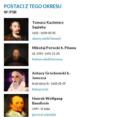
POSTACI Z TEGO OKRESU
W
i
PSB
Tomasz Kazimierz
Sapieha
1621 - 1654-03-30
oboźny wielki litewski
Mikołaj Potocki h. Pilawa
ok. 1593 - 1651-11-20
hetman wielki koronny
Achacy Grochowski h.
Junosza
brak danych - 1633-01-07
biskup łucki
Henryk Wolfgang
Baudissin
1597 - VI 1646
generał szwedzki