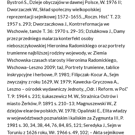
Bystroń S., Dzieje obyczajów w dawnej Polsce, W. 1976 II;
Dworzaczek W., Skład społeczny wielkopolskiej
reprezentacji sejmikowej 1572–1655, „Roczn. Hist.” T. 23:
1957 s. 293; Dworzaczkowa J., Kontrreformacja we
Wschowie, tamże T. 36: 1970 s. 29–35; Dziubkowa J., Damy
przez przedniego malarza konterfekt osoby
nieboszczykowskiej Hieronima Radomickiego oraz portrety
trumienne najbliższej rodziny wojewody, w: Ziemia
Wschowska czasach starosty Hieronima Radomickiego,
Wschowa–Leszno 2009; taż, Portrety trumienne, tablice
inskrypcyjne i herbowe, P. 1981; Filipczak-Kocur A., Sejm
zwyczajny z roku 1629, W. 1979; Kawecka-Gryczowa A.,
Leszno – ośrodek wydawniczy Jednoty, „Odr. i Reform. w Pol.”
T. 9: 1964 s. 231; Łukaszewicz M. W., Strażnica Ostrów i
miasto Żerków, P. 1891 s. 210–13; Magnuszewski W., Z
dziejów elearów polskich, W. 1978; Opaliński E., Elita władzy
w województwach poznańskim i kaliskim za Zygmunta III, P.
1981 s. 30, 34, 38, 44, 76, 84, 85, 121; Seredyka J., Sejm w
Toruniu z 1626 roku, Wr. 1966 s. 49, 102; – Akta sejmikowe