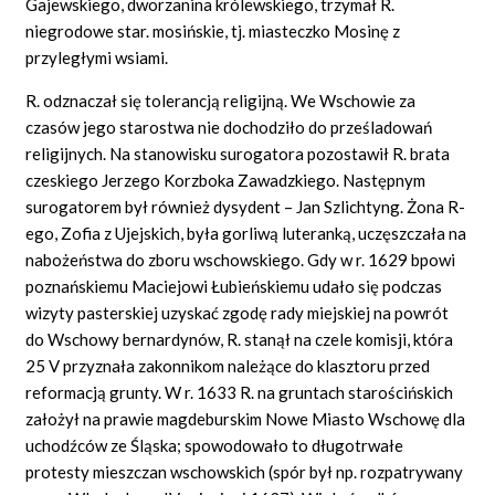
Gajewskiego, dworzanina królewskiego, trzymał R.
niegrodowe star. mosińskie, tj. miasteczko Mosinę z
przyległymi wsiami.
R. odznaczał się tolerancją religijną. We Wschowie za
czasów jego starostwa nie dochodziło do prześladowań
religijnych. Na stanowisku surogatora pozostawił R. brata
czeskiego Jerzego Korzboka Zawadzkiego. Następnym
surogatorem był również dysydent – Jan Szlichtyng. Żona R-
ego, Zofia z Ujejskich, była gorliwą luteranką, uczęszczała na
nabożeństwa do zboru wschowskiego. Gdy w r. 1629 bpowi
poznańskiemu Maciejowi Łubieńskiemu udało się podczas
wizyty pasterskiej uzyskać zgodę rady miejskiej na powrót
do Wschowy bernardynów, R. stanął na czele komisji, która
25 V przyznała zakonnikom należące do klasztoru przed
reformacją grunty. W r. 1633 R. na gruntach starościńskich
założył na prawie magdeburskim Nowe Miasto Wschowę dla
uchodźców ze Śląska; spowodowało to długotrwałe
protesty mieszczan wschowskich (spór był np. rozpatrywany