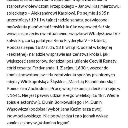
starostw królewiczom: krzepickiego – Janowi Kazimierzowi, i
soleckiego – Aleksandrowi Karolowi. Po sejmie 1635 r.
uczestniczył 19 III w tajnej radzie senatu, poświęconej
omówieniu planów małżeńskich króla: wypowiedział się
wówczas przeciw ewentualnemu związkowi Władysława IV z
kalwinką, córką palatyna Renu Fryderyka V – Elżbietą.
Podczas sejmu 1637 r. dn. 13 II wziął R. udział w kolejnej
«sekretnej» naradzie w sprawie małżeństwa króla i, jak
większość senatorów, doradzał poślubienie Cecylii Renaty,
córki cesarza Ferdynanda II. Z sejmu 1638 r. wszedł do
komisji powołanej w celu załatwienia sporów granicznych
między Wielkopolską a Śląskiem, Marchią Brandenburską i
Pomorzem Zachodnim. Pracę w tejże komisji zlecił mu sejm w
r. 1641. Nie jest pewny udział R-ego w elekcji 1648 r. Wedle
spisu elektorów (J. Dunin Borkowskiego i M. Dunin
Wąsowicza) podpisał wybór Jana Kazimierza z woj.
inowrocławskiego. Nie potwierdza tego jednak wykaz
zamieszczony w „Volumina legum”.