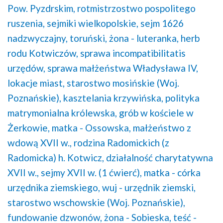
Pow. Pyzdrskim,
rotmistrzostwo pospolitego
ruszenia,
sejmiki wielkopolskie,
sejm 1626
nadzwyczajny, toruński,
żona - luteranka,
herb
rodu Kotwiczów,
sprawa incompatibilitatis
urzędów,
sprawa małżeństwa Władysława IV,
lokacje miast,
starostwo mosińskie (Woj.
Poznańskie),
kasztelania krzywińska,
polityka
matrymonialna królewska,
grób w kościele w
Żerkowie,
matka - Ossowska,
małżeństwo z
wdową XVII w.,
rodzina Radomickich (z
Radomicka) h. Kotwicz,
działalność charytatywna
XVII w.,
sejmy XVII w. (1 ćwierć),
matka - córka
urzędnika ziemskiego,
wuj - urzędnik ziemski,
starostwo wschowskie (Woj. Poznańskie),
fundowanie dzwonów,
żona - Sobieska,
teść -