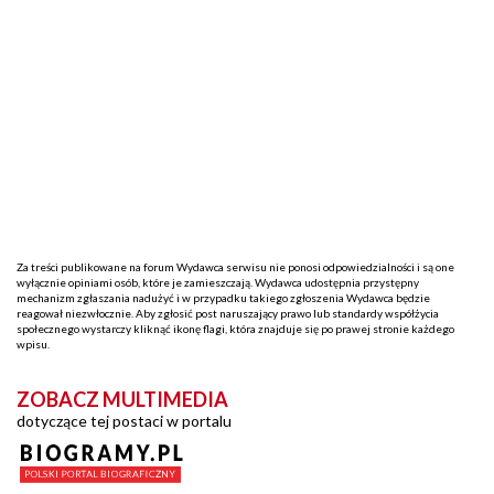
Za treści publikowane na forum Wydawca serwisu nie ponosi odpowiedzialności i są one
wyłącznie opiniami osób, które je zamieszczają. Wydawca udostępnia przystępny
mechanizm zgłaszania nadużyć i w przypadku takiego zgłoszenia Wydawca będzie
reagował niezwłocznie. Aby zgłosić post naruszający prawo lub standardy współżycia
społecznego wystarczy kliknąć ikonę flagi, która znajduje się po prawej stronie każdego
wpisu.
ZOBACZ MULTIMEDIA
dotyczące tej postaci w portalu