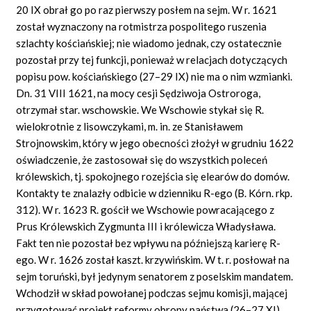
20 IX obrał go po raz pierwszy posłem na sejm. W r. 1621
został wyznaczony na rotmistrza pospolitego ruszenia
szlachty kościańskiej; nie wiadomo jednak, czy ostatecznie
pozostał przy tej funkcji, ponieważ w relacjach dotyczących
popisu pow. kościańskiego (27–29 IX) nie ma o nim wzmianki.
Dn. 31 VIII 1621, na mocy cesji Sędziwoja Ostroroga,
otrzymał star. wschowskie. We Wschowie stykał się R.
wielokrotnie z lisowczykami, m. in. ze Stanisławem
Strojnowskim, który w jego obecności złożył w grudniu 1622
oświadczenie, że zastosował się do wszystkich poleceń
królewskich, tj. spokojnego rozejścia się elearów do domów.
Kontakty te znalazły odbicie w dzienniku R-ego (B. Kórn. rkp.
312). W r. 1623 R. gościł we Wschowie powracającego z
Prus Królewskich Zygmunta III i królewicza Władysława.
Fakt ten nie pozostał bez wpływu na późniejszą karierę R-
ego. W r. 1626 został kaszt. krzywińskim. W t. r. posłował na
sejm toruński, był jedynym senatorem z poselskim mandatem.
Wchodził w skład powołanej podczas sejmu komisji, mającej
przygotować projekt reformy obrony państwa (26–27 XI).