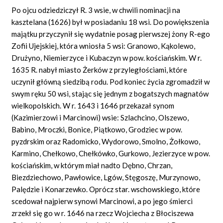
Po ojcu odziedziczył R. 3 wsie, w chwili nominacji na
kasztelana (1626) był w posiadaniu 18 wsi. Do powiększenia
majątku przyczynił się wydatnie posag pierwszej żony R-ego
Zofii Ujejskiej, która wniosła 5 wsi: Granowo, Kąkolewo,
Drużyno, Niemierzyce i Kubaczyn w pow. kościańskim. W r.
1635 R. nabył miasto Żerków z przyległościami, które
uczynił główną siedzibą rodu. Pod koniec życia zgromadził w
swym ręku 50 wsi, stając się jednym z bogatszych magnatów
wielkopolskich. W r. 1643 i 1646 przekazał synom
(Kazimierzowi i Marcinowi) wsie: Szlachcino, Olszewo,
Babino, Mroczki, Bonice, Piątkowo, Grodziec w pow.
pyzdrskim oraz Radomicko, Wydorowo, Smolno, Żołkowo,
Karmino, Chełkowo, Chełkówko, Gurkowo, Jezierzyce w pow.
kościańskim, w którym miał nadto Dębno, Chrzan,
Biezdziechowo, Pawłowice, Lgów, Stęgoszę, Murzynowo,
Palędzie i Konarzewko. Oprócz star. wschowskiego, które
scedował najpierw synowi Marcinowi, a po jego śmierci
zrzekł się go w r. 1646 na rzecz Wojciecha z Błociszewa