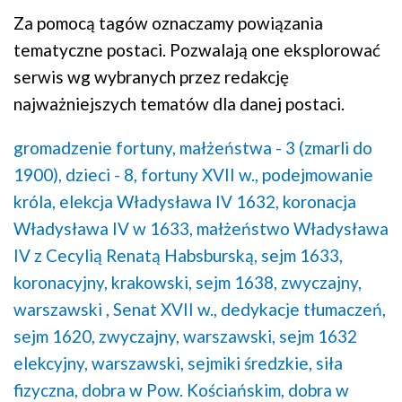
Za pomocą tagów oznaczamy powiązania
tematyczne postaci. Pozwalają one eksplorować
serwis wg wybranych przez redakcję
najważniejszych tematów dla danej postaci.
gromadzenie fortuny,
małżeństwa - 3 (zmarli do
1900),
dzieci - 8,
fortuny XVII w.,
podejmowanie
króla,
elekcja Władysława IV 1632,
koronacja
Władysława IV w 1633,
małżeństwo Władysława
IV z Cecylią Renatą Habsburską,
sejm 1633,
koronacyjny, krakowski,
sejm 1638, zwyczajny,
warszawski ,
Senat XVII w.,
dedykacje tłumaczeń,
sejm 1620, zwyczajny, warszawski,
sejm 1632
elekcyjny, warszawski,
sejmiki średzkie,
siła
fizyczna,
dobra w Pow. Kościańskim,
dobra w