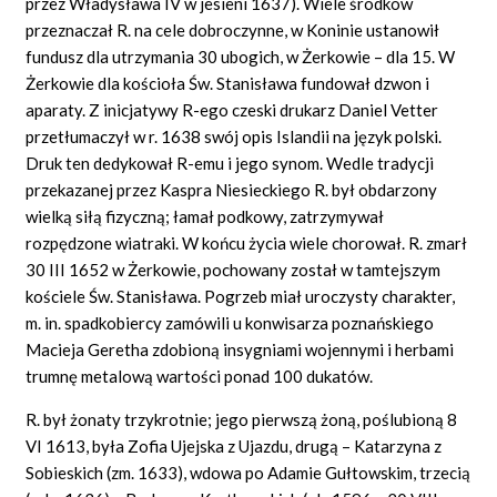
przez Władysława IV w jesieni 1637). Wiele środków
przeznaczał R. na cele dobroczynne, w Koninie ustanowił
fundusz dla utrzymania 30 ubogich, w Żerkowie – dla 15. W
Żerkowie dla kościoła Św. Stanisława fundował dzwon i
aparaty. Z inicjatywy R-ego czeski drukarz Daniel Vetter
przetłumaczył w r. 1638 swój opis Islandii na język polski.
Druk ten dedykował R-emu i jego synom. Wedle tradycji
przekazanej przez Kaspra Niesieckiego R. był obdarzony
wielką siłą fizyczną; łamał podkowy, zatrzymywał
rozpędzone wiatraki. W końcu życia wiele chorował. R. zmarł
30 III 1652 w Żerkowie, pochowany został w tamtejszym
kościele Św. Stanisława. Pogrzeb miał uroczysty charakter,
m. in. spadkobiercy zamówili u konwisarza poznańskiego
Macieja Geretha zdobioną insygniami wojennymi i herbami
trumnę metalową wartości ponad 100 dukatów.
R. był żonaty trzykrotnie; jego pierwszą żoną, poślubioną 8
VI 1613, była Zofia Ujejska z Ujazdu, drugą – Katarzyna z
Sobieskich (zm. 1633), wdowa po Adamie Gułtowskim, trzecią