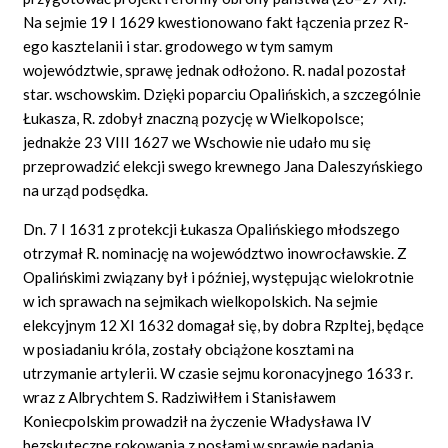
Na sejmie 19 I 1629 kwestionowano fakt łączenia przez R-
ego kasztelanii i star. grodowego w tym samym
województwie, sprawę jednak odłożono. R. nadal pozostał
star. wschowskim. Dzięki poparciu Opalińskich, a szczególnie
Łukasza, R. zdobył znaczną pozycję w Wielkopolsce;
jednakże 23 VIII 1627 we Wschowie nie udało mu się
przeprowadzić elekcji swego krewnego Jana Daleszyńskiego
na urząd podsędka.
Dn. 7 I 1631 z protekcji Łukasza Opalińskiego młodszego
otrzymał R. nominację na województwo inowrocławskie. Z
Opalińskimi związany był i później, występując wielokrotnie
w ich sprawach na sejmikach wielkopolskich. Na sejmie
elekcyjnym 12 XI 1632 domagał się, by dobra Rzpltej, będące
w posiadaniu króla, zostały obciążone kosztami na
utrzymanie artylerii. W czasie sejmu koronacyjnego 1633 r.
wraz z Albrychtem S. Radziwiłłem i Stanisławem
Koniecpolskim prowadził na życzenie Władysława IV
bezskuteczne rokowania z posłami w sprawie nadania