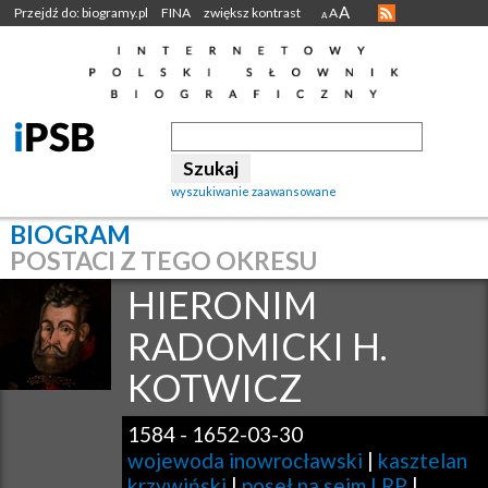
A
Przejdź do: biogramy.pl
FINA
zwiększ kontrast
A
A
wyszukiwanie zaawansowane
BIOGRAM
POSTACI Z TEGO OKRESU
HIERONIM
RADOMICKI H.
KOTWICZ
1584
-
1652-03-30
wojewoda inowrocławski
|
kasztelan
krzywiński
|
poseł na sejm I RP
|