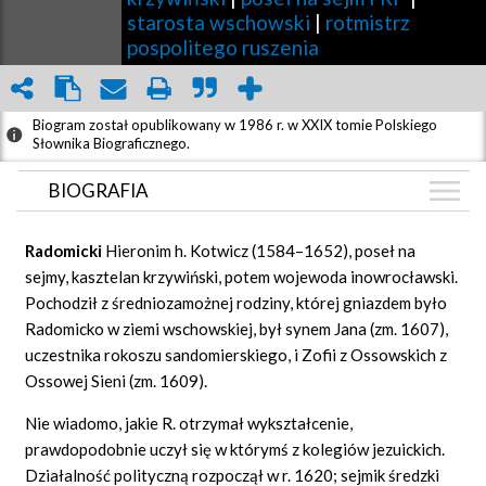
starosta wschowski
|
rotmistrz
pospolitego ruszenia
Biogram został opublikowany w 1986 r. w XXIX tomie Polskiego
Słownika Biograficznego.
BIOGRAFIA
BIOGRAFIA
Radomicki
Hieronim h. Kotwicz (1584–1652), poseł na
ZDJĘCIA
sejmy, kasztelan krzywiński, potem wojewoda inowrocławski.
(2)
Pochodził z średniozamożnej rodziny, której gniazdem było
GRAF POWIĄZAŃ
Radomicko w ziemi wschowskiej, był synem Jana (zm. 1607),
DYSKUSJA
uczestnika rokoszu sandomierskiego, i Zofii z Ossowskich z
Mapa
Ossowej Sieni (zm. 1609).
Nie wiadomo, jakie R. otrzymał wykształcenie,
prawdopodobnie uczył się w którymś z kolegiów jezuickich.
Działalność polityczną rozpoczął w r. 1620; sejmik średzki