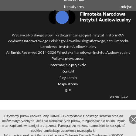
tematyczny
miejsc
Wydawcą Polskiego Słownika Biograficznego jest Instytut Historii PAN
Wydawcą Internetowego Polskiego Słownika Biograficznego jest Filmoteka
Narodowa - Instytut Audiowizualny
All Rights Reserved 2014-
2026
Filmoteka Narodowa - Instytut Audiowizualny
Polityka prywatności
Informacje o projekcie
Kontakt
Regulamin
Mapa strony
BIP
Wersja: 1.2.0
Uzywamy plików cookies, aby ułatwić Ci korzystanie z naszego serwisu oraz do
celów statystycznych. Jeśli nie blokujesz tych plików, to zgadzasz się na ich użycie
oraz zapisanie w pamięci urządzenia. Pamiętaj, że możesz samodzielnie zarządzać
cookies, zmieniając ustawienia przeglądarki.
Informację o realizacji Rozporządzenia o Ochronie Danych Osobowych (RODO)