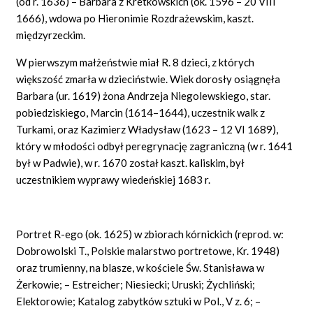
(od r. 1636) – Barbara z Kretkowskich (ok. 1596 – 20 VIII
1666), wdowa po Hieronimie Rozdrażewskim, kaszt.
międzyrzeckim.
W pierwszym małżeństwie miał R. 8 dzieci, z których
większość zmarła w dzieciństwie. Wiek dorosły osiągnęła
Barbara (ur. 1619) żona Andrzeja Niegolewskiego, star.
pobiedziskiego, Marcin (1614–1644), uczestnik walk z
Turkami, oraz Kazimierz Władysław (1623 – 12 VI 1689),
który w młodości odbył peregrynację zagraniczną (w r. 1641
był w Padwie), w r. 1670 został kaszt. kaliskim, był
uczestnikiem wyprawy wiedeńskiej 1683 r.
Portret R-ego (ok. 1625) w zbiorach kórnickich (reprod. w:
Dobrowolski T., Polskie malarstwo portretowe, Kr. 1948)
oraz trumienny, na blasze, w kościele Św. Stanisława w
Żerkowie; – Estreicher; Niesiecki; Uruski; Żychliński;
Elektorowie; Katalog zabytków sztuki w Pol., V z. 6; –