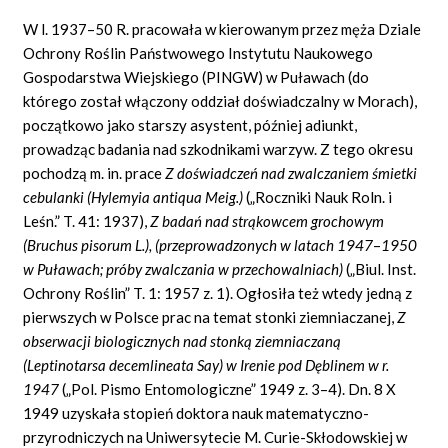
W l. 1937–50 R. pracowała w kierowanym przez męża Dziale
Ochrony Roślin Państwowego Instytutu Naukowego
Gospodarstwa Wiejskiego (PINGW) w Puławach (do
którego został włączony oddział doświadczalny w Morach),
początkowo jako starszy asystent, później adiunkt,
prowadząc badania nad szkodnikami warzyw. Z tego okresu
pochodzą m.
in.
prace
Z doświadczeń nad zwalczaniem śmietki
cebulanki (Hylemyia
antiqua
Meig.)
(„Roczniki Nauk Roln. i
Leśn.” T. 41: 1937),
Z badań nad strąkowcem grochowym
(Bruchus pisorum L.), (przeprowadzonych
w
latach 1947
–
1950
w Puławach; próby zwalczania
w
przechowalniach)
(„Biul. Inst.
Ochrony Roślin” T. 1: 1957 z. 1). Ogłosiła też wtedy jedną z
pierwszych w Polsce prac na temat stonki ziemniaczanej,
Z
obserwacji biologicznych nad stonką ziemniaczaną
(Leptinotarsa decemlineata Say)
w
Irenie pod Dęblinem w r.
1947
(„Pol. Pismo Entomologiczne” 1949 z. 3–4). Dn. 8 X
1949 uzyskała stopień doktora nauk matematyczno-
przyrodniczych na Uniwersytecie M. Curie-Skłodowskiej w