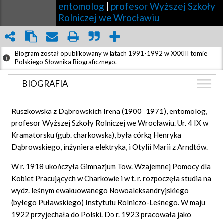
entomolog
|
profesor Wyższej Szkoły
Rolniczej we Wrocławiu
Biogram został opublikowany w latach 1991-1992 w XXXIII tomie
Polskiego Słownika Biograficznego.
BIOGRAFIA
BIOGRAFIA
Ruszkowska z Dąbrowskich Irena (1900–1971), entomolog,
GRAF POWIĄZAŃ
profesor Wyższej Szkoły Rolniczej we Wrocławiu. Ur. 4 IX w
Kramatorsku (gub. charkowska), była córką Henryka
DYSKUSJA
Dąbrowskiego, inżyniera elektryka, i Otylii Marii z Arndtów.
Mapa
W r. 1918 ukończyła Gimnazjum Tow. Wzajemnej Pomocy dla
Kobiet Pracujących w Charkowie i w t. r. rozpoczęła studia na
wydz. leśnym ewakuowanego Nowoaleksandryjskiego
(byłego Puławskiego) Instytutu Rolniczo-Leśnego. W maju
1922 przyjechała do Polski. Do r. 1923 pracowała jako