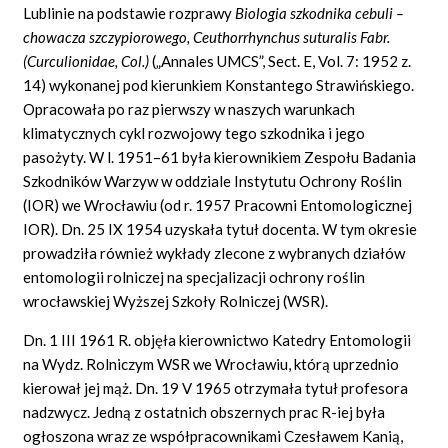
Lublinie na podstawie rozprawy
Biologia szkodnika cebuli –
chowacza szczypiorowego, Ceuthorrhynchus suturalis Fabr.
(Curculionidae, Col.)
(„Annales UMCS”, Sect. E, Vol. 7: 1952 z.
14) wykonanej pod kierunkiem Konstantego Strawińskiego.
Opracowała po raz pierwszy w naszych warunkach
klimatycznych cykl rozwojowy tego szkodnika i jego
pasożyty. W l. 1951–61 była kierownikiem Zespołu Badania
Szkodników Warzyw w oddziale Instytutu Ochrony Roślin
(IOR) we Wrocławiu (od r. 1957 Pracowni Entomologicznej
IOR). Dn. 25 IX 1954 uzyskała tytuł docenta. W tym okresie
prowadziła również wykłady zlecone z wybranych działów
entomologii rolniczej na specjalizacji ochrony roślin
wrocławskiej Wyższej Szkoły Rolniczej (WSR).
Dn. 1 III 1961 R. objęła kierownictwo Katedry Entomologii
na Wydz. Rolniczym WSR we Wrocławiu, którą uprzednio
kierował jej mąż. Dn. 19 V 1965 otrzymała tytuł profesora
nadzwycz. Jedną z ostatnich obszernych prac R-iej była
ogłoszona wraz ze współpracownikami Czesławem Kanią,