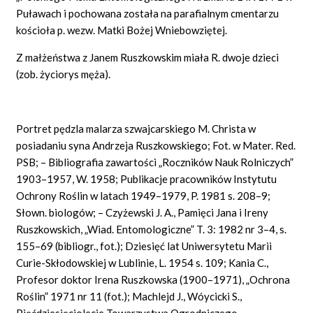
Puławach i pochowana została na parafialnym cmentarzu
kościoła p. wezw. Matki Bożej Wniebowziętej.
Z małżeństwa z Janem Ruszkowskim miała R. dwoje dzieci
(zob. życiorys męża).
Portret pędzla malarza szwajcarskiego M. Christa w
posiadaniu syna Andrzeja Ruszkowskiego; Fot. w Mater. Red.
PSB; – Bibliografia zawartości „Roczników Nauk Rolniczych”
1903–1957, W. 1958; Publikacje pracowników Instytutu
Ochrony Roślin w latach 1949–1979, P. 1981 s. 208–9;
Słown. biologów; – Czyżewski J. A., Pamięci Jana i Ireny
Ruszkowskich, „Wiad. Entomologiczne” T. 3: 1982 nr 3–4, s.
155–69 (bibliogr., fot.); Dziesięć lat Uniwersytetu Marii
Curie-Skłodowskiej w Lublinie, L. 1954 s. 109; Kania C.,
Profesor doktor Irena Ruszkowska (1900–1971), „Ochrona
Roślin” 1971 nr 11 (fot.); Machlejd J., Wóycicki S.,
Pięćdziesięciolecie Towarzystwa Ogrodniczego