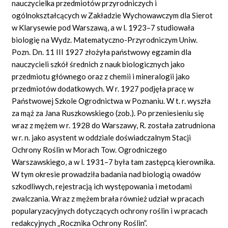
nauczycielka przedmiotów przyrodniczych i
ogólnokształcących w Zakładzie Wychowawczym dla Sierot
w Klarysewie pod Warszawą, a w l. 1923–7 studiowała
biologię na Wydz. Matematyczno-Przyrodniczym Uniw.
Pozn. Dn. 11 III 1927 złożyła państwowy egzamin dla
nauczycieli szkół średnich z nauk biologicznych jako
przedmiotu głównego oraz z chemii i mineralogii jako
przedmiotów dodatkowych. W r. 1927 podjęła pracę w
Państwowej Szkole Ogrodnictwa w Poznaniu. W t. r. wyszła
za mąż za Jana Ruszkowskiego (zob.). Po przeniesieniu się
wraz z mężem w r. 1928 do Warszawy, R. została zatrudniona
w r. n. jako asystent w oddziale doświadczalnym Stacji
Ochrony Roślin w Morach Tow. Ogrodniczego
Warszawskiego, a w l. 1931–7 była tam zastępcą kierownika.
W tym okresie prowadziła badania nad biologią owadów
szkodliwych, rejestracją ich występowania i metodami
zwalczania. Wraz z mężem brała również udział w pracach
popularyzacyjnych dotyczących ochrony roślin i w pracach
redakcyjnych „Rocznika Ochrony Roślin”.