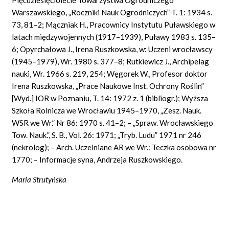
Warszawskiego, „Roczniki Nauk Ogrodniczych” T. 1: 1934 s.
73, 81–2; Mączniak H., Pracownicy Instytutu Puławskiego w
latach międzywojennych (1917–1939), Puławy 1983 s. 135–
6; Opyrchałowa J., Irena Ruszkowska, w: Uczeni wrocławscy
(1945–1979), Wr. 1980 s. 377–8; Rutkiewicz J., Archipelag
nauki, Wr. 1966 s. 219, 254; Węgorek W., Profesor doktor
Irena Ruszkowska, „Prace Naukowe Inst. Ochrony Roślin”
[Wyd.] IOR w Poznaniu, T. 14: 1972 z. 1 (bibliogr.); Wyższa
Szkoła Rolnicza we Wrocławiu 1945–1970, „Zesz. Nauk.
WSR we Wr.” Nr 86: 1970 s. 41–2; – „Spraw. Wrocławskiego
Tow. Nauk.”, S. B., Vol. 26: 1971; „Tryb. Ludu” 1971 nr 246
(nekrolog); – Arch. Uczelniane AR we Wr.: Teczka osobowa nr
1770; – Informacje syna, Andrzeja Ruszkowskiego.
Maria Strutyńska