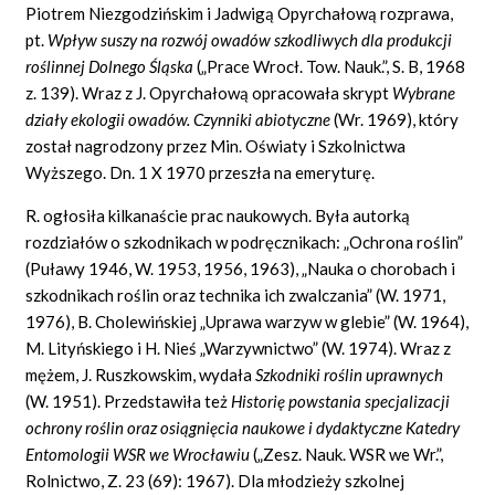
Piotrem Niezgodzińskim i Jadwigą Opyrchałową rozprawa,
pt.
Wpływ suszy na rozwój owadów szkodliwych dla produkcji
roślinnej Dolnego Śląska
(„Prace Wrocł. Tow. Nauk.”, S. B, 1968
z. 139). Wraz z J. Opyrchałową opracowała skrypt
Wybrane
działy ekologii owadów. Czynniki abiotyczne
(Wr. 1969), który
został nagrodzony przez Min. Oświaty i Szkolnictwa
Wyższego. Dn. 1 X 1970 przeszła na emeryturę.
R. ogłosiła kilkanaście prac naukowych. Była autorką
rozdziałów o szkodnikach w podręcznikach: „Ochrona roślin”
(Puławy 1946, W. 1953, 1956, 1963), „Nauka o chorobach i
szkodnikach roślin oraz technika ich zwalczania” (W. 1971,
1976), B. Cholewińskiej „Uprawa warzyw w glebie” (W. 1964),
M. Lityńskiego i H. Nieś „Warzywnictwo” (W. 1974). Wraz z
mężem, J. Ruszkowskim, wydała
Szkodniki roślin uprawnych
(W. 1951). Przedstawiła też
Historię powstania specjalizacji
ochrony roślin oraz osiągnięcia naukowe i dydaktyczne Katedry
Entomologii WSR we Wrocławiu
(„Zesz. Nauk. WSR we Wr.”,
Rolnictwo, Z. 23 (69): 1967). Dla młodzieży szkolnej