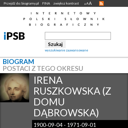
A
Przejdź do: biogramy.pl
FINA
zwiększ kontrast
A
A
wyszukiwanie zaawansowane
BIOGRAM
POSTACI Z TEGO OKRESU
IRENA
RUSZKOWSKA (Z
DOMU
DĄBROWSKA)
1900-09-04
-
1971-09-01