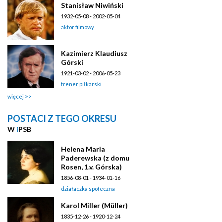
Stanisław Niwiński
1932-05-08 - 2002-05-04
aktor filmowy
Kazimierz Klaudiusz
Górski
1921-03-02 - 2006-05-23
trener piłkarski
więcej
POSTACI Z TEGO OKRESU
W
i
PSB
Helena Maria
Paderewska (z domu
Rosen, 1.v. Górska)
1856-08-01 - 1934-01-16
działaczka społeczna
Karol Miller (Müller)
1835-12-26 - 1920-12-24