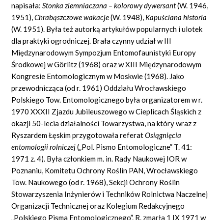
napisała:
Stonka ziemniaczana – kolorowy dywersant
(W. 1946,
1951),
Chrabąszczowe wakacje
(W. 1948),
Kapuściana historia
(W. 1951). Była też autorką artykułów popularnych i ulotek
dla praktyki ogrodniczej. Brała czynny udział w III
Międzynarodowym Sympozjum Entomofaunistyki Europy
Środkowej w Görlitz (1968) oraz w XIII Międzynarodowym
Kongresie Entomologicznym w Moskwie (1968). Jako
przewodnicząca (od r. 1961) Oddziału Wrocławskiego
Polskiego Tow. Entomologicznego była organizatorem w r.
1970 XXXII Zjazdu Jubileuszowego w Cieplicach Śląskich z
okazji 50-lecia działalności Towarzystwa, na który wraz z
Ryszardem Łęskim przygotowała referat
Osiągnięcia
entomologii rolniczej
(„Pol. Pismo Entomologiczne” T. 41:
1971 z. 4). Była członkiem m. in. Rady Naukowej IOR w
Poznaniu, Komitetu Ochrony Roślin PAN, Wrocławskiego
Tow. Naukowego (od r. 1968), Sekcji Ochrony Roślin
Stowarzyszenia Inżynierów i Techników Rolnictwa Naczelnej
Organizacji Technicznej oraz Kolegium Redakcyjnego
„Polskiego Pisma Entomologicznego”. R. zmarła 1 IX 1971 w