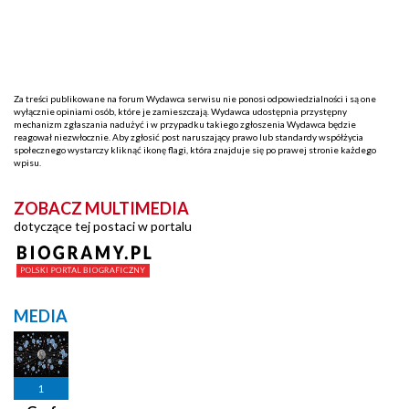
Za treści publikowane na forum Wydawca serwisu nie ponosi odpowiedzialności i są one
wyłącznie opiniami osób, które je zamieszczają. Wydawca udostępnia przystępny
mechanizm zgłaszania nadużyć i w przypadku takiego zgłoszenia Wydawca będzie
reagował niezwłocznie. Aby zgłosić post naruszający prawo lub standardy współżycia
społecznego wystarczy kliknąć ikonę flagi, która znajduje się po prawej stronie każdego
wpisu.
ZOBACZ MULTIMEDIA
dotyczące tej postaci w portalu
MEDIA
1