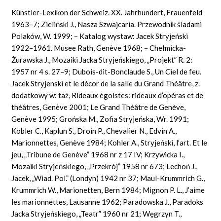
Künstler-Lexikon der Schweiz. XX. Jahrhundert, Frauenfeld
1963–7; Zieliński J., Nasza Szwajcaria. Przewodnik śladami
Polaków, W. 1999; – Katalog wystaw: Jacek Stryjeński
1922–1961. Musee Rath, Genève 1968; – Chełmicka-
Żurawska J., Mozaiki Jacka Stryjeńskiego, „Projekt” R. 2:
1957 nr 4 s. 27–9; Dubois-dit-Bonclaude S., Un Ciel de feu.
Jacek Stryjenski et le décor de la salle du Grand Théâtre, z.
dodatkowy w: taż, Rideaux égoistes: rideaux d’opéras et de
théâtres, Genève 2001; Le Grand Théâtre de Genève,
Genève 1995; Grońska M., Zofia Stryjeńska, Wr. 1991;
Kobler C., Kaplun S., Droin P., Chevalier N., Edvin A.,
Marionnettes, Genève 1984; Kohler A., Stryjeński, l’art. Et le
jeu, „Tribune de Genève” 1968 nr z 17 IV; Krzywicka I.,
Mozaiki Stryjeńskiego, „Przekrój” 1958 nr 673; Lechoń J.,
Jacek, „Wiad. Pol.” (Londyn) 1942 nr 37; Maul-Krummrich G.,
Krummrich W., Marionetten, Bern 1984; Mignon P. L., J’aime
les marionnettes, Lausanne 1962; Paradowska J., Paradoks
Jacka Stryjeńskiego, „Teatr” 1960 nr 21; Węgrzyn T.,