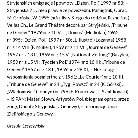
Stryjeńskich emigracje i powroty, „Dzien. Pol.” 1997 nr 58; –
Stryjeńska Z., Chleb prawie że powszedni. Pamiętnik, Oprac.
M. Grońska, W. 1995 (m.in. listy S-ego do rodziny, liczne fot.);
Vellas Ch., Le Grand Théâtre decoré par Stryjeński, „Tribune
de Genève” 1979 nr z 10 V; – „Domus” (Mediolan) 1962
nr 395; „Dzien. Pol.” 1997 nr 58; „L’Illustré” (Lozanna) 1958
nr z 14 VIII (F. Muller), 1959 nr z 11 VI; „Journal de Genève”
1957 nr z 13 II, 1959 nr z 15 V; „National-Zeitung” (Bazylea)
1959 nr z 15 VI; „Tydzień Pol.” 1974 nr z 16 III; „Tribune de
Genève” 1957 nr z 13 II, 1959 nr z 28 XI; – Nekrologi i
wspomnienia pośmiertne z r. 1961: „Le Courier” nr z 10 III,
„Tribune de Genève” nr 24, „Tyg. Powsz.” nr 24 (K. Górski),
„Wiadomości” (Londyn) nr 796 (F. Krancowa, T. Szmitkowski);
– IS PAN: Mater. Słown. Artystów Pol. (biogram oprac. przez
żonę, Danutę Stryjeńską z Genewy); – Informacje Jana
Zielińskiego z Genewy.
Urszula Leszczyńska