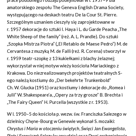
amatorskiego zespołu The Geneva English Drama Society,
występującego na deskach teatru De la Cour St. Pierre.
Szczególnym uznaniem cieszyły się zaprojektowane w
r. 1957 dekoracje do sztuki I. Haya i L. du Garde Peacha „The
White Sheep of the family” (reż. A. L. Prandle). Do sztuki
„Szopka Mistrza Piotra” („El Retablo de Maese Pedro”) M. de
Cervantesa z muzyką M. de Falli (reż. R. Corena) stworzył w
r. 1959 teatr-szopkę z 13 kukiełkami z blachy żelaznej;
wykorzystał w niej motyw wieży kościoła Mariackiego z
Krakowa. Do niezrealizowanych projektów teatralnych S-
ego należą kostiumy do „Der bekehrte Trunkenbold”
Ch. W. Glucka (1951) oraz kostiumy i dekoracje do „Romea i
Julii” W. Shakespeare’a, „Opery za trzy grosze” B. Brechta i
„The Fairy Queen” H. Purcella (wszystkie z r. 1953).
W l. 1950–5 do kościoła p. wezw. św. Franciszka Salezego w
dzielnicy Chęne-Bourg w Genewie wykonał S. mozaiki:
Chrystus i Maria w otoczeniu świętych
,
Święci Jan Ewangelista
,
Piotr i Franciszek Salezy
(w apsydzie) oraz
Dwaj archaniołowie