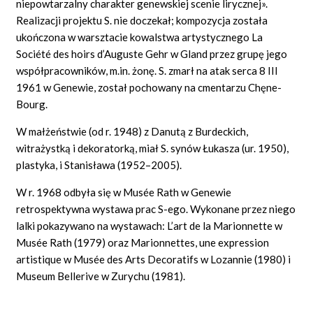
niepowtarzalny charakter genewskiej scenie lirycznej».
Realizacji projektu S. nie doczekał; kompozycja została
ukończona w warsztacie kowalstwa artystycznego La
Société des hoirs d’Auguste Gehr w Gland przez grupę jego
współpracowników, m.in. żonę. S. zmarł na atak serca 8 III
1961 w Genewie, został pochowany na cmentarzu Chęne-
Bourg.
W małżeństwie (od r. 1948) z Danutą z Burdeckich,
witrażystką i dekoratorką, miał S. synów Łukasza (ur. 1950),
plastyka, i Stanisława (1952–2005).
W r. 1968 odbyła się w Musée Rath w Genewie
retrospektywna wystawa prac S-ego. Wykonane przez niego
lalki pokazywano na wystawach: L’art de la Marionnette w
Musée Rath (1979) oraz Marionnettes, une expression
artistique w Musée des Arts Decoratifs w Lozannie (1980) i
Museum Bellerive w Zurychu (1981).