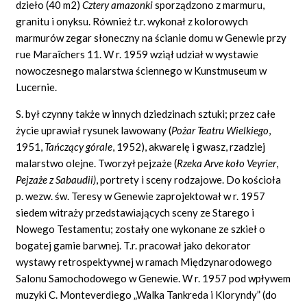
dzieło (40 m2)
Cztery amazonki
sporządzono z marmuru,
granitu i onyksu. Również t.r. wykonał z kolorowych
marmurów zegar słoneczny na ścianie domu w Genewie przy
rue Maraîchers 11. W r. 1959 wziął udział w wystawie
nowoczesnego malarstwa ściennego w Kunstmuseum w
Lucernie.
S. był czynny także w innych dziedzinach sztuki; przez całe
życie uprawiał rysunek lawowany (
Pożar Teatru Wielkiego
,
1951,
Tańczący górale
,
1952), akwarelę i gwasz, rzadziej
malarstwo olejne. Tworzył pejzaże (
Rzeka Arve koło Veyrier
,
Pejzaże z Sabaudii)
,
portrety i sceny rodzajowe. Do kościoła
p. wezw. św. Teresy w Genewie zaprojektował w r. 1957
siedem witraży przedstawiających sceny ze Starego i
Nowego Testamentu; zostały one wykonane ze szkieł o
bogatej gamie barwnej. T.r. pracował jako dekorator
wystawy retrospektywnej w ramach Międzynarodowego
Salonu Samochodowego w Genewie. W r. 1957 pod wpływem
muzyki C. Monteverdiego „Walka Tankreda i Kloryndy” (do