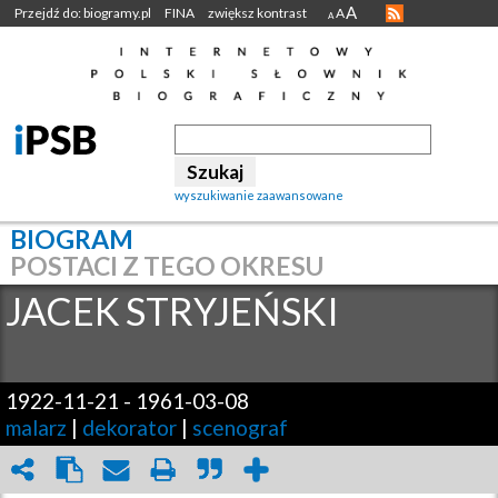
A
Przejdź do: biogramy.pl
FINA
zwiększ kontrast
A
A
wyszukiwanie zaawansowane
BIOGRAM
POSTACI Z TEGO OKRESU
JACEK
STRYJEŃSKI
1922-11-21
-
1961-03-08
malarz
|
dekorator
|
scenograf