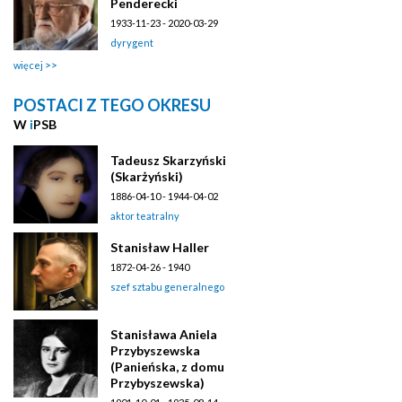
Penderecki
1933-11-23 - 2020-03-29
dyrygent
więcej
POSTACI Z TEGO OKRESU
W
i
PSB
Tadeusz Skarzyński
(Skarżyński)
1886-04-10 - 1944-04-02
aktor teatralny
Stanisław Haller
1872-04-26 - 1940
szef sztabu generalnego
Stanisława Aniela
Przybyszewska
(Panieńska, z domu
Przybyszewska)