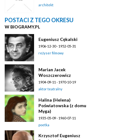
architekt
POSTACI Z TEGO OKRESU
W BIOGRAMY.PL
Eugeniusz Cękalski
1906-12-30 - 1952-05-31
reżyser filmowy
Marian Jacek
Woszczerowicz
1904-09-11 - 1970-10-19
aktor teatralny
Halina (Helena)
Poświatowska (z domu
Myga)
1935-05-09 - 1960-07-11
poetka
Krzysztof Eugeniusz