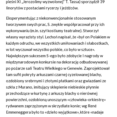
pieśni XI „Jerozolimy wyzwolonej” T. Tassa) sporządził 39
linorytów z postaciami rycerzy i jeźdźców.
Eksperymentując z niekonwencjonalnie stosowanym
tworzywem swych prac, S. zwykle współpracował przy ich
wykonywaniu (m.in. szył kostiumy teatralne). Stworzył
własny wyrazisty styl. Lechoń napisał, że «był on Polakiem w
każdym odruchu, we wszystkich umiłowaniach i słabostkach,
w lot wyczuwał wszystko polskie, co było w sztuce».
Największym sukcesem S-ego było zdobycie I nagrody w
międzynarodowym konkursie na dekorację odbudowywanej
po pożarze sali Teatru Wielkiego w Genewie. Zaprojektował
tam sufit pokryty arkuszami czarnej cyzelowanej blachy,
ozdobiony srebrnymi i złotymi płatkami oraz gwiazdami ze
szkła z Murano, imitujący sklepienie niebieskie płynnie
przechodzące w kurtynę z arkuszy blachy o nierównej
powierzchni, ozdobioną unoszącym «człowieka-orkiestrę»
rydwanem zaprzężonym w skrzydlate konie; wg René
Emmeneggera było to «dzieło wyjątkowe», które «nadaje