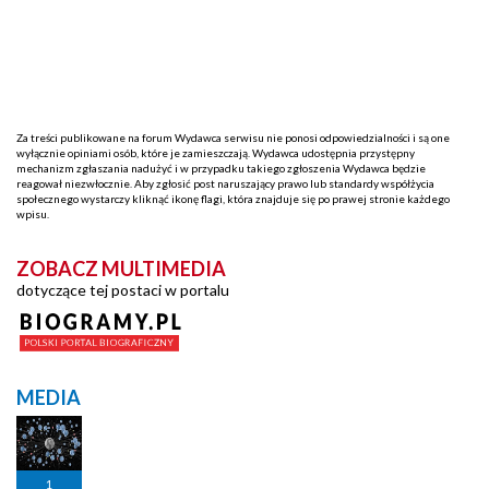
Za treści publikowane na forum Wydawca serwisu nie ponosi odpowiedzialności i są one
wyłącznie opiniami osób, które je zamieszczają. Wydawca udostępnia przystępny
mechanizm zgłaszania nadużyć i w przypadku takiego zgłoszenia Wydawca będzie
reagował niezwłocznie. Aby zgłosić post naruszający prawo lub standardy współżycia
społecznego wystarczy kliknąć ikonę flagi, która znajduje się po prawej stronie każdego
wpisu.
ZOBACZ MULTIMEDIA
dotyczące tej postaci w portalu
MEDIA
1