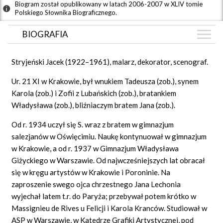
Biogram został opublikowany w latach 2006-2007 w XLIV tomie
Polskiego Słownika Biograficznego.
BIOGRAFIA
BIOGRAFIA
Stryjeński Jacek (1922–1961), malarz, dekorator, scenograf.
GRAF POWIĄZAŃ
Ur. 21 XI w Krakowie, był wnukiem Tadeusza (zob.), synem
DYSKUSJA
Karola (zob.) i Zofii z Lubańskich (zob.), bratankiem
Mapa
Władysława (zob.), bliźniaczym bratem Jana (zob.).
Od r. 1934 uczył się S. wraz z bratem w gimnazjum
salezjanów w Oświęcimiu. Naukę kontynuował w gimnazjum
w Krakowie, a od r. 1937 w Gimnazjum Władysława
Giżyckiego w Warszawie. Od najwcześniejszych lat obracał
się w kręgu artystów w Krakowie i Poroninie. Na
zaproszenie swego ojca chrzestnego Jana Lechonia
wyjechał latem t.r. do Paryża; przebywał potem krótko w
Massignieu de Rives u Felicji i Karola Kranców. Studiował w
ASP w Warszawie, w Katedrze Grafiki Artystycznej, pod