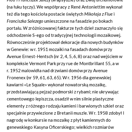
(na łuku tęczy). We współpracy z René Antoniettim wykonał
też dla tego kościoła postacie świętych
Mikołaja z Flue
i
Franciszka Salezego
umieszczone na fasadzie po bokach
portalu. W zróżnicowanej fakturze tych dzieł zaznaczyło się
odchodzenie S-ego od tradycyjnej technologii mozaikowej.
Równocześnie projektował dekoracje dla nowych budynków
w Genewie: w r. 1951 mozaiki na fasadach domów przy
Avenue Ernest-Hentsch (nr 2, 4, 5, 6, 8) oraz nad wejściem w
kompleksie Vermont Park przy rue de Montbrillant 55, a w
r. 1952 malowidła nad drzwiami domów przy Avenue
Fronenex (nr 59, 61, 63, 65). W r. 1956 dla genewskiej
kawiarni «Le Squale» wykonał nowatorską mozaikę,
przedstawiającą pejzaż podmorski z rybami; nie ukrywając
cementowego lepiszcza, osadził w nim silnie plastyczne
elementy z różnego rodzaju kamieni i barwionych szkieł oraz
specjalnie przywiezione z Bretanii muszle. W r. 1958 zdobył I
nagrodę w konkursie na mozaikę z płyt kamiennych do
genewskiego Kasyna Oficerskiego; wielkich rozmiarów