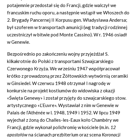
potajemnie przedostał się do Francji, gdzie walczył we
francuskim ruchu oporu, a następnie wstąpił we Włoszech do
2. Brygady Pancernej II Korpusu gen. Władysława Andersa;
był szoferem w transportach amunicji (wg tradycji rodzinnej
uczestniczył w bitwie pod Monte Cassino). W r. 1946 osiadł
w Genewie.
Bezpośrednio po zakończeniu wojny przyjeżdżał S.
kilkakrotnie do Polski z transportami Szwajcarskiego
Czerwonego Krzyża. We wrześniu 1947 współpracował
krótko z prowadzoną przez Żółtowskich wytwórnią ceramiki
w Ginsiedel. W czerwcu 1948 otrzymał I nagrodę w
konkursie na projekt kostiumów do widowiska z okazji
«Święta Genewy» i został przyjęty do szwajcarskiego stow.
artystycznego «L’Euvre». Wystawiał z nim w Genewie w
Palais de l’Athénée w l. 1948, 1949 i 1952. W lipcu 1949
wyjechał z żoną do Challes-les-Eaux koło Chambéry we
Francji, gdzie wykonał polichromię w kościele (m.in.
12
apostołów
na ścianach prezbiterium oraz scena
Koronacji