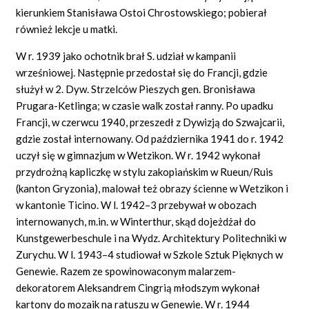
kierunkiem Stanisława Ostoi Chrostowskiego; pobierał
również lekcje u matki.
W r. 1939 jako ochotnik brał S. udział w kampanii
wrześniowej. Następnie przedostał się do Francji, gdzie
służył w 2. Dyw. Strzelców Pieszych gen. Bronisława
Prugara-Ketlinga; w czasie walk został ranny. Po upadku
Francji, w czerwcu 1940, przeszedł z Dywizją do Szwajcarii,
gdzie został internowany. Od października 1941 do r. 1942
uczył się w gimnazjum w Wetzikon. W r. 1942 wykonał
przydrożną kapliczkę w stylu zakopiańskim w Rueun/Ruis
(kanton Gryzonia), malował też obrazy ścienne w Wetzikon i
w kantonie Ticino. W l. 1942–3 przebywał w obozach
internowanych, m.in. w Winterthur, skąd dojeżdżał do
Kunstgewerbeschule i na Wydz. Architektury Politechniki w
Zurychu. W l. 1943–4 studiował w Szkole Sztuk Pięknych w
Genewie. Razem ze spowinowaconym malarzem-
dekoratorem Aleksandrem Cingrią młodszym wykonał
kartony do mozaik na ratuszu w Genewie. W r. 1944