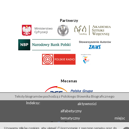
Partnerzy
Mecenas
Teksty biogramów pochodzą z Polskiego Słownika Biograficznego
Indeksy:
aktywności
alfabetyczny
tematyczny
miejsc
Uzywamy plików cookies, aby ułatwić Ci korzystanie z naszego serwisu oraz do