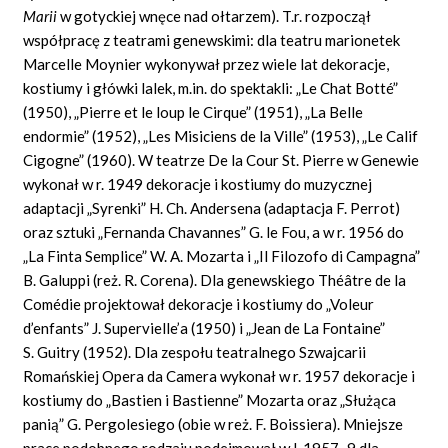
Marii
w gotyckiej wnęce nad ołtarzem). T.r. rozpoczął
współpracę z teatrami genewskimi: dla teatru marionetek
Marcelle Moynier wykonywał przez wiele lat dekoracje,
kostiumy i główki lalek, m.in. do spektakli: „Le Chat Botté”
(1950), „Pierre et le loup le Cirque” (1951), „La Belle
endormie” (1952), „Les Misiciens de la Ville” (1953), „Le Calif
Cigogne” (1960). W teatrze De la Cour St. Pierre w Genewie
wykonał w r. 1949 dekoracje i kostiumy do muzycznej
adaptacji „Syrenki” H. Ch. Andersena (adaptacja F. Perrot)
oraz sztuki „Fernanda Chavannes” G. le Fou, a w r. 1956 do
„La Finta Semplice” W. A. Mozarta i „Il Filozofo di Campagna”
B. Galuppi (reż. R. Corena). Dla genewskiego Théâtre de la
Comédie projektował dekoracje i kostiumy do „Voleur
d’enfants” J. Supervielle’a (1950) i „Jean de La Fontaine”
S. Guitry (1952). Dla zespołu teatralnego Szwajcarii
Romańskiej Opera da Camera wykonał w r. 1957 dekoracje i
kostiumy do „Bastien i Bastienne” Mozarta oraz „Służąca
panią” G. Pergolesiego (obie w reż. F. Boissiera). Mniejsze
prace podobnego rodzaju podejmował w l. 1957–9 dla