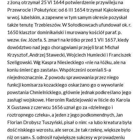
z żoną otrzymał 25 VI 1644 potwierdzenie przywileju na
Przewrocie i Pokutyńce; od 6 III 1654 trzymał Kąkolewnicę
w woj. lubelskim, a zapewne w tym samym okresie pozyskał
także tenutę Trzebieszów. W Sołodkowcach ufundował ok. r.
1650 klasztor dominikański i murowany kościół paraf. p.
wezw. św. Józefa. S. zmarł na krótko przed 1 VII 1657, kiedy
dowództwo nad jego chorągwiami przejęli brat Michał
Krzysztof, Andrzej Stawecki, Wojciech Humiecki i Franciszek
Szeligowski. Wg Kaspra Niesieckiego «nie na łóżku, ale na
koniu śmierć go zastała». Współcześni oceniali S-a
niejednoznacznie. Z powodu sprawowania przez niego
funkcji komisarza kozackiego oskarżano go o wywołanie
powstania Chmielnickiego, głównie jednak podkreślano jego
zasługi wojskowe. Hieronim Radziejowski w liście do Karola
X Gustawa z czerwcu 1656 uznał go za «dzielnego i
roztropnego człeka», a jeden z jego podkomendnych, Jan
Florian Drobysz Tuszyński, pisał o nim: «a lubo kreatura była
dość niskiego wzrostu, ale serce, że tak rzeknę, większe było
niż on sam». S. odnosił największe sukcesy w prowadzeniu