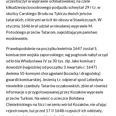
uczestniczył w wyprawie ochmatowskiej; na czele
kilkudziesięcioosobowego podjazdu schwytał 29 I t.r. w
okolicy Carskiego Brodu na Tykiczu dwóch jeńców
tatarskich, z którymi wrócił do obozu w Stawiszczach. W
styczniu 1646 brał udział w nieudanej wyprawie M.
Potockiego przeciw Tatarom, najeżdżającym państwo
moskiewskie.
Prawdopodobnie na początku kwietnia 1647 został S.
komisarzem wojska zaporoskiego; wg pogłosek nabył urząd
od króla Władysława IV za 30 tys. złp. Jako komisarz
dowodził (najpóźniej od początku 3. kwartału r. 1647)
dwiema 50-konnymi chorągwiami (kozacką i dragońską)
gwardii komisarskiej. Jesienią t.r. odpierał spod Lebedyna
niewielkie czambuły Tatarów oczakowskich, zbierał również
informacje o przygotowywanej przez Kozaków wyprawie
przeciw Turkom. Na wieść o ucieczce Bohdana
Chmielnickiego na Sicz i wrzeniu wśród Kozaków, nie ufając
rejestrowym, tuż przed 17 II 1648 rozpuścił ich oddziały,