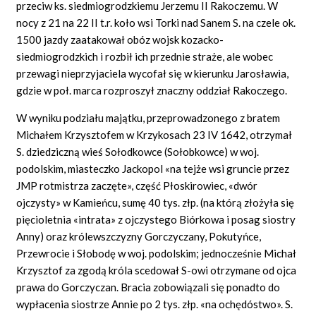
przeciw ks. siedmiogrodzkiemu Jerzemu II Rakoczemu. W
nocy z 21 na 22 II t.r. koło wsi Torki nad Sanem S. na czele ok.
1500 jazdy zaatakował obóz wojsk kozacko-
siedmiogrodzkich i rozbił ich przednie straże, ale wobec
przewagi nieprzyjaciela wycofał się w kierunku Jarosławia,
gdzie w poł. marca rozproszył znaczny oddział Rakoczego.
W wyniku podziału majątku, przeprowadzonego z bratem
Michałem Krzysztofem w Krzykosach 23 IV 1642, otrzymał
S. dziedziczną wieś Sołodkowce (Sołobkowce) w woj.
podolskim, miasteczko Jackopol «na tejże wsi gruncie przez
JMP rotmistrza zaczęte», część Płoskirowiec, «dwór
ojczysty» w Kamieńcu, sumę 40 tys. złp. (na którą złożyła się
pięcioletnia «intrata» z ojczystego Biórkowa i posag siostry
Anny) oraz królewszczyzny Gorczyczany, Pokutyńce,
Przewrocie i Słobodę w woj. podolskim; jednocześnie Michał
Krzysztof za zgodą króla scedował S-owi otrzymane od ojca
prawa do Gorczyczan. Bracia zobowiązali się ponadto do
wypłacenia siostrze Annie po 2 tys. złp. «na ochędóstwo». S.