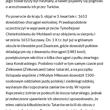
jego towarzyszy był nieznany, a nawet pojawiły się pogłoski
o aresztowaniu ich przez Turków.
Po powrocie do kraju S. objął w 3. kwartale r. 1653
dowództwo chorągwi wołoskiej. Prawdopodobnie
uczestniczył w wyprawie przeciw Tymoﬁejowi
Chmielnickiemu do Mołdawii oraz oblężeniu w sierpniu i
wrześniu 1653 Suczawy. Dn. 1 X t.r. był już w głównym
obozie królewskim pod Żwańcem, gdzie dowodził pułkiem
składającym się z dwunastu chorągwi (1481 koni),
powiększonym wkrótce o kilka chorągwi z pułku zmarłego
Jana Kondrackiego. Podobno rozbił w tym samym czasie pod
Zińkowem (Zińkowicami) tabor tatarski, a na początku
listopada wspólnie z Mihálym Mikesem dowodził 1500-
osobowym oddziałem jazdy polskiej i siedmiogrodzkiej,
wysłanym dla rozpoznania zamiarów ordy. W rejonie
Kupczewicz żołnierze podeszli do kosza tatarskiego, jednak
przedwczesne ujawnienie ich obecności spowodowało, że
mimo zabicia kilkudziesieciu Tatarów wrócili do obozu z