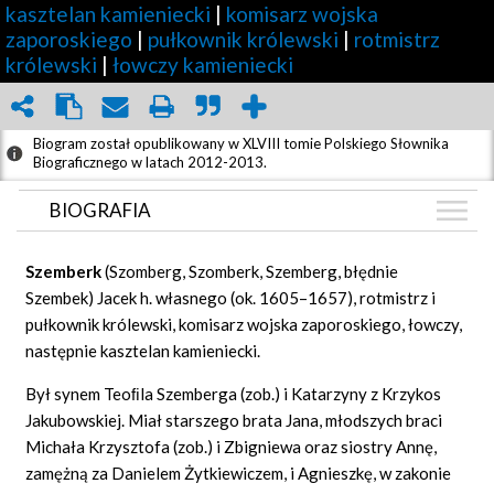
kasztelan kamieniecki
|
komisarz wojska
zaporoskiego
|
pułkownik królewski
|
rotmistrz
królewski
|
łowczy kamieniecki
Biogram został opublikowany w XLVIII tomie Polskiego Słownika
Biograficznego w latach 2012-2013.
BIOGRAFIA
BIOGRAFIA
Szemberk
(Szomberg, Szomberk, Szemberg, błędnie
GRAF POWIĄZAŃ
Szembek) Jacek h. własnego (ok. 1605–1657), rotmistrz i
pułkownik królewski, komisarz wojska zaporoskiego, łowczy,
DYSKUSJA
następnie kasztelan kamieniecki.
Był synem Teoﬁla Szemberga (zob.) i Katarzyny z Krzykos
Jakubowskiej. Miał starszego brata Jana, młodszych braci
Michała Krzysztofa (zob.) i Zbigniewa oraz siostry Annę,
zamężną za Danielem Żytkiewiczem, i Agnieszkę, w zakonie