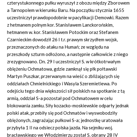
czterystukonnego pułku wyruszył z obozu między Zborowem
a Tarnopolem w kierunku Baru. Na początku stycznia 1655
uczestniczył prawdopodobnie w pacyﬁkacji Demowki. Razem
z hetmanem polnym kor. Stanisławem Lanckorońskim,
hetmanem w. kor. Stanisławem Potockim oraz Stefanem
Czarnieckim dowodził 26 I t.r. prawym skrzydłem wojsk,
przeznaczonych do ataku na Humań; ze względu na
przeszkody szturm odłożono, a następnie całkowicie z niego
zrezygnowano. Dn. 29 I uczestniczył S. w krótkotrwałym
oblężeniu Ochmatowa, gdzie zamknął się płk połtawski
Martyn Puszkar, przerwanym na wieść o zbliżających się
oddziałach Chmielnickiego i Wasyla Szeremietiewa. Po
odejściu tego dnia większości sił polskich na spotkanie z tą
armią, oddział S-a pozostał pod Ochmatowem w celu
blokowania zamku. Siły kozacko-moskiewskie odparły jednak
polski atak, przebiły się pod Ochmatów i wyswobodziły
oblężonych, zagrażając pułkowi S-a; jednostkę uratowała
przybyła 1 II na odsiecz polska jazda. Na sejmiku woj.
bracławskiego we Włodzimierzu został S. obrany 28 IV