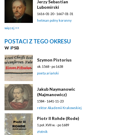
Jerzy Sebastian
Lubomirski
1616-01-20 - 1667-01-31
hetman polny koronny
więcej
POSTACI Z TEGO OKRESU
W
i
PSB
Szymon Pistorius
ok. 1568 - po 1638
poeta ariański
Jakub Naymanowic
(Najmanowicz)
1584 - 1641-11-23
rektor Akademii Krakowskiej
Piotr II Rohde (Rode)
1 poł. XVII w. - po 1689
złotnik