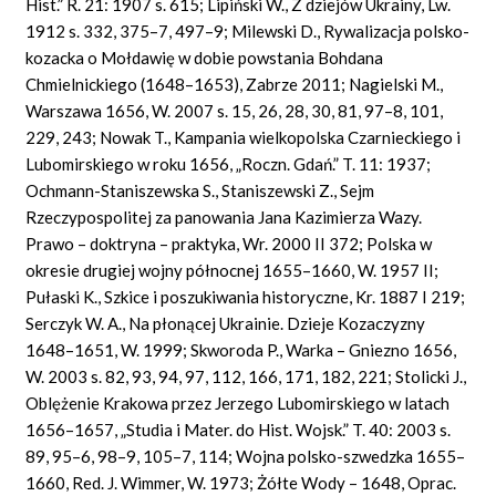
Hist.” R. 21: 1907 s. 615; Lipiński W., Z dziejów Ukrainy, Lw.
1912 s. 332, 375–7, 497–9; Milewski D., Rywalizacja polsko-
kozacka o Mołdawię w dobie powstania Bohdana
Chmielnickiego (1648–1653), Zabrze 2011; Nagielski M.,
Warszawa 1656, W. 2007 s. 15, 26, 28, 30, 81, 97–8, 101,
229, 243; Nowak T., Kampania wielkopolska Czarnieckiego i
Lubomirskiego w roku 1656, „Roczn. Gdań.” T. 11: 1937;
Ochmann-Staniszewska S., Staniszewski Z., Sejm
Rzeczypospolitej za panowania Jana Kazimierza Wazy.
Prawo – doktryna – praktyka, Wr. 2000 II 372; Polska w
okresie drugiej wojny północnej 1655–1660, W. 1957 II;
Pułaski K., Szkice i poszukiwania historyczne, Kr. 1887 I 219;
Serczyk W. A., Na płonącej Ukrainie. Dzieje Kozaczyzny
1648–1651, W. 1999; Skworoda P., Warka – Gniezno 1656,
W. 2003 s. 82, 93, 94, 97, 112, 166, 171, 182, 221; Stolicki J.,
Oblężenie Krakowa przez Jerzego Lubomirskiego w latach
1656–1657, „Studia i Mater. do Hist. Wojsk.” T. 40: 2003 s.
89, 95–6, 98–9, 105–7, 114; Wojna polsko-szwedzka 1655–
1660, Red. J. Wimmer, W. 1973; Żółte Wody – 1648, Oprac.