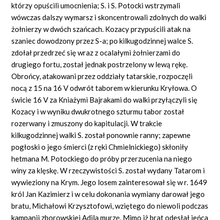
którzy opuścili umocnienia; S. i S. Potocki wstrzymali
wówczas dalszy wymarsz i skoncentrowali zdolnych do walki
żołnierzy w dwóch szańcach. Kozacy przypuścili atak na
szaniec dowodzony przez S-a; po kilkugodzinnej walce S.
zdołał przedrzeć się wraz z ocalałymi żołnierzami do
drugiego fortu, został jednak postrzelony w lewą rękę.
Obrońcy, atakowani przez oddziały tatarskie, rozpoczęli
nocą z 15 na 16 V odwrót taborem w kierunku Kryłowa. O
świcie 16 V za Kniażymi Bajrakami do walki przyłączyli się
Kozacy i w wyniku dwukrotnego szturmu tabor został
rozerwany i zmuszony do kapitulacji. W trakcie
kilkugodzinnej walki S. został ponownie ranny; zapewne
pogłoski o jego śmierci (z ręki Chmielnickiego) skłoniły
hetmana M. Potockiego do próby przerzucenia na niego
winy za klęskę. W rzeczywistości S. został wydany Tatarom i
wywieziony na Krym. Jego losem zainteresował się w r. 1649
król Jan Kazimierz i w celu dokonania wymiany darował jego
bratu, Michałowi Krzysztofowi, wziętego do niewoli podczas
kampanii zborowskiej Adila murzę. Mimo iż brat odesłał jeńca