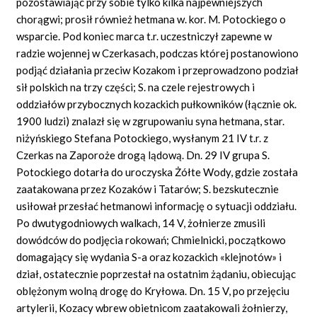
pozostawiając przy sobie tylko kilka najpewniejszych
chorągwi; prosił również hetmana w. kor. M. Potockiego o
wsparcie. Pod koniec marca t.r. uczestniczył zapewne w
radzie wojennej w Czerkasach, podczas której postanowiono
podjąć działania przeciw Kozakom i przeprowadzono podział
sił polskich na trzy części; S. na czele rejestrowych i
oddziałów przybocznych kozackich pułkowników (łącznie ok.
1900 ludzi) znalazł się w zgrupowaniu syna hetmana, star.
niżyńskiego Stefana Potockiego, wysłanym 21 IV t.r. z
Czerkas na Zaporoże drogą lądową. Dn. 29 IV grupa S.
Potockiego dotarła do uroczyska Żółte Wody, gdzie została
zaatakowana przez Kozaków i Tatarów; S. bezskutecznie
usiłował przesłać hetmanowi informację o sytuacji oddziału.
Po dwutygodniowych walkach, 14 V, żołnierze zmusili
dowódców do podjęcia rokowań; Chmielnicki, początkowo
domagający się wydania S-a oraz kozackich «klejnotów» i
dział, ostatecznie poprzestał na ostatnim żądaniu, obiecując
oblężonym wolną drogę do Kryłowa. Dn. 15 V, po przejęciu
artylerii, Kozacy wbrew obietnicom zaatakowali żołnierzy,