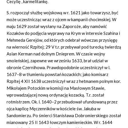
Cecylię , karmelitankę.
S. rozpoczął służbę wojskową w r. 1621 jako towarzysz, być
może uczestnicząc wraz z ojcem w kampanii chocimskiej. W
maju 1629 został wysłany na Zaporoże, aby namówić
Kozaków do podjęcia wyprawy na Krym w interesie Szahina i
Mehmeda Gerejów, od których odebrał wówczas przysięgę
na wierność Rzpltej; 29 V t.r. przebywał pod turecką twierdzą
Aslan Kerman nad dolnym Dnieprem. W czasie wojny
smoleńskiej, zapewne we wrześniu 1633, brał udział w
obronie Czernihowa. Prawdopodobnie uczestniczył w l.
1637–8 w tłumieniu powstań kozackich; jako komisarz
Rzpltej 4 XII 1638 uczestniczył wraz z hetmanem polnym kor.
Mikołajem Potockim w komisji na Masłowym Stawie,
wprowadzającej nową ordynację kozacką. T.r. został
rotmistrzem. Ok. l. 1640–2 przebudował ufundowaną przez
ojca kaplicę Męczenników w kościele św. Jakuba w
Sandomierzu. Po śmierci Stanisława Dobromierskiego został
mianowany 25 II 1643 łowczym kamienieckim. W r. 1644