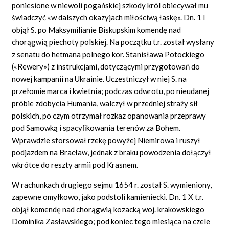
poniesione w niewoli pogańskiej szkody król obiecywał mu
świadczyć «w dalszych okazyjach miłościwą łaskę». Dn. 1 I
objął S. po Maksymilianie Biskupskim komendę nad
chorągwią piechoty polskiej. Na początku t.r. został wysłany
z senatu do hetmana polnego kor. Stanisława Potockiego
(«Rewery») z instrukcjami, dotyczącymi przygotowań do
nowej kampanii na Ukrainie. Uczestniczył w niej S. na
przełomie marca i kwietnia; podczas odwrotu, po nieudanej
próbie zdobycia Humania, walczył w przedniej straży sił
polskich, po czym otrzymał rozkaz opanowania przeprawy
pod Samowką i spacyﬁkowania terenów za Bohem.
Wprawdzie sforsował rzekę powyżej Niemirowa i ruszył
podjazdem na Bracław, jednak z braku powodzenia dołączył
wkrótce do reszty armii pod Krasnem.
W rachunkach drugiego sejmu 1654 r. został S. wymieniony,
zapewne omyłkowo, jako podstoli kamieniecki. Dn. 1 X t.r.
objął komendę nad chorągwią kozacką woj. krakowskiego
Dominika Zasławskiego; pod koniec tego miesiąca na czele