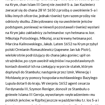
na Krym, chan Islam III Gerej nie zwolnił S-a. Jan Kazimierz
zwracał się do chana 28 VI 1650 z prośbą o uwolnienie S-a i
kilku innych oﬁcerów, jednak również tym razem prośby nie
odniosły skutku. Zdecydowano się na uwolnienie jeńców
podstępem, ponieważ w niewoli pozostawali również wysłani
na Krym jako zakładnicy za hetmanów: syn hetmana w. kor.
Mikołaja Potockiego, Mikołaj, oraz krewny hetmana pol.
Marcina Kalinowskiego, Jakub. Latem 1652 na Krym przybył
polski Ormianin Romaszkiewicz (zapewne Jan lub Piotr),
wielokrotnie podróżujący do chana jako goniec; upił on
strażników, po czym uwolnił więźniów i na podstawionych
koniach dowiózł ich na czekający w porcie statek, którym
dopłynęli do Stambułu; następnie przez Izmir, Wenecję i
Mołdawię przy pomocy hospodara mołdawskiego Bazylego
Lupula dotarli do kraju. W sierpniu 1652 agent cesarza
Ferdynanda III, Szymon Reniger, donosił ze Stambułu o
gniewie Islama III Gereja, wywołanym «wykradzeniem» mu
polskich jeńców; w Rzpltej jeszcze w październiku t.r. los S-a i