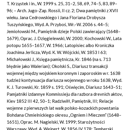
T. Krząstek i in., W. 1999 s. 25, 31–2, 58, 69, 74–5, 83, 89–
96; – Arch. Jugo-Zap. Rossii, II cz. 2; Dwa pamiętniki z XVII
wieku. Jana Cedrowskiego i Jana Floriana Drobysza
Tuszyńskiego, Wyd. A. Przyboś, Wr.–W. 2006 s. 44–5;
Jemiołowski M., Pamiętnik dzieje Polski zawierający (1648–
1679), Oprac. J. Dzięgielewski, W. 2000; Kochowski W., Lata
potopu 1655–1657, W. 1966; Latopisiec albo Kroniczka
Joachima Jerlicza, Wyd. K. W. Wójcicki, W. 1853 I 63;
Michałowski J., Księga pamiętnicza, Kr. 1846 (na s. 713
błędnie jako Walerian); Okolski S., Diariusz transakcji
wojennej między wojskiem koronnym i zaporoskim w r. 1638
tudzież kontynuacja diariusza wojennego w roku 1638, Wyd.
K. J. Turowski, Kr. 1859 s. 191; Oświęcim, Diariusz 1643–51;
Pamjatniki izdannye Kommissieju dla razbora drevnich aktov,
Kiev 1852 III 42, 50–1; Radziwiłł, Pamiętnik, III; Relacje
wojenne z pierwszych lat walk polsko-kozackich powstania
Bohdana Chmielnickiego okresu „Ogniem i Mieczem” (1648–
1651), Oprac. M. Nagielski, W. 1999; Starożytności
Warszawy, Wyd. A. Wejnert, W. 1856 IV 178; Temberski,