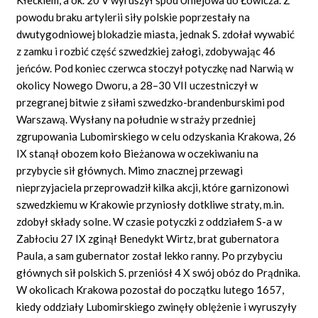
powodu braku artylerii siły polskie poprzestały na
dwutygodniowej blokadzie miasta, jednak S. zdołał wywabić
z zamku i rozbić część szwedzkiej załogi, zdobywając 46
jeńców. Pod koniec czerwca stoczył potyczkę nad Narwią w
okolicy Nowego Dworu, a 28–30 VII uczestniczył w
przegranej bitwie z siłami szwedzko-brandenburskimi pod
Warszawą. Wysłany na południe w straży przedniej
zgrupowania Lubomirskiego w celu odzyskania Krakowa, 26
IX stanął obozem koło Bieżanowa w oczekiwaniu na
przybycie sił głównych. Mimo znacznej przewagi
nieprzyjaciela przeprowadził kilka akcji, które garnizonowi
szwedzkiemu w Krakowie przyniosły dotkliwe straty, m.in.
zdobył składy solne. W czasie potyczki z oddziałem S-a w
Zabłociu 27 IX zginął Benedykt Wirtz, brat gubernatora
Paula, a sam gubernator został lekko ranny. Po przybyciu
głównych sił polskich S. przeniósł 4 X swój obóz do Prądnika.
W okolicach Krakowa pozostał do początku lutego 1657,
kiedy oddziały Lubomirskiego zwinęły oblężenie i wyruszyły