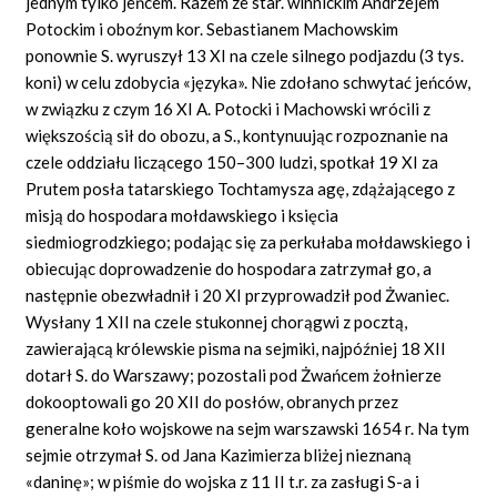
jednym tylko jeńcem. Razem ze star. winnickim Andrzejem
Potockim i oboźnym kor. Sebastianem Machowskim
ponownie S. wyruszył 13 XI na czele silnego podjazdu (3 tys.
koni) w celu zdobycia «języka». Nie zdołano schwytać jeńców,
w związku z czym 16 XI A. Potocki i Machowski wrócili z
większością sił do obozu, a S., kontynuując rozpoznanie na
czele oddziału liczącego 150–300 ludzi, spotkał 19 XI za
Prutem posła tatarskiego Tochtamysza agę, zdążającego z
misją do hospodara mołdawskiego i księcia
siedmiogrodzkiego; podając się za perkułaba mołdawskiego i
obiecując doprowadzenie do hospodara zatrzymał go, a
następnie obezwładnił i 20 XI przyprowadził pod Żwaniec.
Wysłany 1 XII na czele stukonnej chorągwi z pocztą,
zawierającą królewskie pisma na sejmiki, najpóźniej 18 XII
dotarł S. do Warszawy; pozostali pod Żwańcem żołnierze
dokooptowali go 20 XII do posłów, obranych przez
generalne koło wojskowe na sejm warszawski 1654 r. Na tym
sejmie otrzymał S. od Jana Kazimierza bliżej nieznaną
«daninę»; w piśmie do wojska z 11 II t.r. za zasługi S-a i