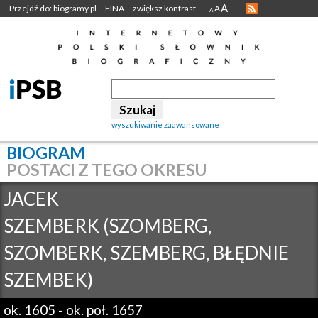
A
Przejdź do: biogramy.pl
FINA
zwiększ kontrast
A
A
wyszukiwanie zaawansowane
BIOGRAM
POSTACI Z TEGO OKRESU
JACEK
SZEMBERK (SZOMBERG,
SZOMBERK, SZEMBERG, BŁĘDNIE
SZEMBEK)
ok. 1605
-
ok. poł. 1657