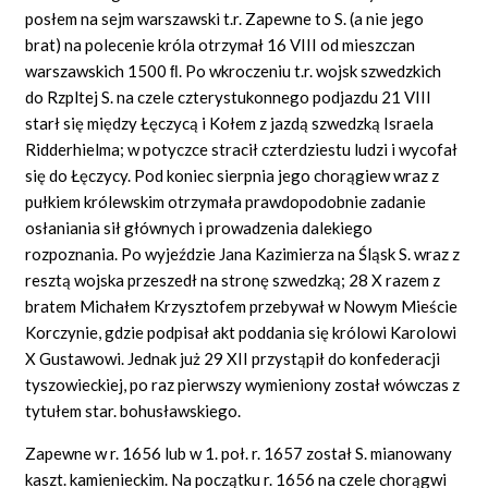
posłem na sejm warszawski t.r. Zapewne to S. (a nie jego
brat) na polecenie króla otrzymał 16 VIII od mieszczan
warszawskich 1500 ﬂ. Po wkroczeniu t.r. wojsk szwedzkich
do Rzpltej S. na czele czterystukonnego podjazdu 21 VIII
starł się między Łęczycą i Kołem z jazdą szwedzką Israela
Ridderhielma; w potyczce stracił czterdziestu ludzi i wycofał
się do Łęczycy. Pod koniec sierpnia jego chorągiew wraz z
pułkiem królewskim otrzymała prawdopodobnie zadanie
osłaniania sił głównych i prowadzenia dalekiego
rozpoznania. Po wyjeździe Jana Kazimierza na Śląsk S. wraz z
resztą wojska przeszedł na stronę szwedzką; 28 X razem z
bratem Michałem Krzysztofem przebywał w Nowym Mieście
Korczynie, gdzie podpisał akt poddania się królowi Karolowi
X Gustawowi. Jednak już 29 XII przystąpił do konfederacji
tyszowieckiej, po raz pierwszy wymieniony został wówczas z
tytułem star. bohusławskiego.
Zapewne w r. 1656 lub w 1. poł. r. 1657 został S. mianowany
kaszt. kamienieckim. Na początku r. 1656 na czele chorągwi