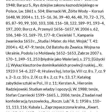
1948; Barącz S., Rys dziejów zakonu kaznodziejskiego w
Polsce, Lw. 1861 s. 504; Biernacki W., Żółte Wody – Korsuń
1648, W. 2004 s. 11, 15–16, 36, 39–40, 46, 48, 70, 72–3, 75,
85, 87–90, 99, 100, 103, 108, 116–18, 122, 189–91, 193–4,
197, 200; Borcz A., Przemyśl 1656–1657, W. 2006 s. 62,
106, 148–51, 169–70, 177–8; Ciesielski T., Kampania
żwaniecka 1653 r., „Studia i Mater. do Hist. Wojsk.” T. 41:
2004 s. 42, 47–9; tenże, Od Batohu do Żwańca. Wojna na
Ukrainie, Podolu i o Mołdawię 1652–1653, Zabrze 2007 s.
170–1, 249–51, 253 (błędnie jako Walerian), s. 271; [Giżycki
J.], Wykaz klasztorów dominikańskich prowincji ruskiej..., Kr.
1923 II 54–6, 227–8; Hruševs’kyj, Istorija, VIII cz. 8 s. 7, cz. 9
s. 2–3, cz. 10 s. 2, IX cz. 8 s. 2, cz. 9 s. 13, 17; Katalog
zabytków sztuki w Pol., III z. 11; Kersten A., Hieronim
Radziejowski. Studium władzy i opozycji, W. 1988; tenże,
Stefan Czarniecki 1599–1665, L. 2006; tenże, Z badań nad
konfederacją tyszowiecką, „Roczn. Lub.” R. 1: 1958 s. 110–
11, 113, 116; Kubala L., Zaprzepaszczona kraina, „Kwart.