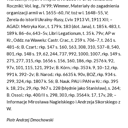
Roczniki; Vol. leg., IV 99; Wimmer, Materiały do zagadnienia
organizacji armii w l. 1655–60, IV; toż w l. 1648–55, V;
Žerela do istoriï Ukraïny-Rusy, L’viv 1913 VI, 1911 XII; –
AGAD: Metryka Kor., t. 179 k. 183 (dot. Jana), t. 185 k. 483, t.
189 k. 86–6v, 643–5v, Libri Legationum, t. 35 k. 79v; AP w
Kr., Oddz. na Wawelu: Castr. Crac., t. 259 s. 706–7, t. 261 s.
481–6; B. Czart.: rkp. 147 s. 160, 163, 308, 310, 537–8, 540,
801, rkp. 148 s. 19, 62, 244, 737, 992, 1000, 1007, rkp. 149 s.
275, 277, 315, rkp. 1656 s. 156, 160, 186, rkp. 2576 k. 92,
97v, 101, 115, 121, 391v; B. Kórn.: rkp. 353 k. 9, 10–12, rkp.
991 k. 392–2v; B. Narod.: rkp. 6635 k. 90v, BOZ, rkp. 934 s.
299, 324, rkp. 1807 k. 56; B. Nauk. PAU i PAN w Kr.: rkp. 395
k. 18, 21v, 29, rkp. 967 s. 228 (błędnie jako Stanisław), s. 264;
B. Ossol.: rkp. 400/II s. 298, 303, rkp. 3564 k. 17, 17v, 28; –
Informacje Mirosława Nagielskiego i Andrzeja Sikorskiego z
W.
Piotr Andrzej Dmochowski