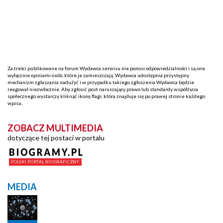
Za treści publikowane na forum Wydawca serwisu nie ponosi odpowiedzialności i są one
wyłącznie opiniami osób, które je zamieszczają. Wydawca udostępnia przystępny
mechanizm zgłaszania nadużyć i w przypadku takiego zgłoszenia Wydawca będzie
reagował niezwłocznie. Aby zgłosić post naruszający prawo lub standardy współżycia
społecznego wystarczy kliknąć ikonę flagi, która znajduje się po prawej stronie każdego
wpisu.
ZOBACZ MULTIMEDIA
dotyczące tej postaci w portalu
MEDIA