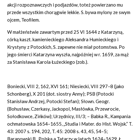
akcji rozpoznawczych i podjazdów, toteż powierzano mu
przede wszystkim chorągwie lekkie. S. bywa mylony ze swym
ojcem, Teoﬁlem.
W małżeństwie zawartym przed 25 VI 1644 z Katarzyną,
córką kaszt. kamienieckiego Aleksandra Humieckiego i
Krystyny z Potockich, S. zapewne nie miał potomstwa. Po
jego śmierci Katarzyna wyszła, najpóźniej w r. 1659, za mąż
za Stanisława Karola Łużeckiego (zob.).
Boniecki, VIII 2, 162, XVI 161; Niesiecki, VIII 297–8 (jako
Schonberg), X 201 (dot. siostry Anny); PSB (Potocki
Stanisław Andrzej, Potocki Stefan); Słown. Geogr.
(Bohusław, Czerkasy, Jackopol, Masłówka, Przewrocie,
Sołodkowce, Zińków); Urzędnicy, III/3; – Babka R., Kampania
ochmatowska 1654–1655, „Studia i Mater. do Hist. Wojsk.” T.
43: 2007 s. 194, 202, T. 45: 2008 s. 43, 45, 54–5;
Baranowski B., Polska a Tatarzy w latach 1624–1629, Ł.