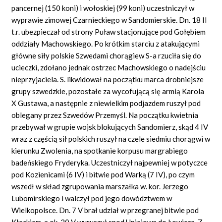
pancernej (150 koni) i wołoskiej (99 koni) uczestniczył w
wyprawie zimowej Czarnieckiego w Sandomierskie. Dn. 18 II
t.r. ubezpieczał od strony Puław stacjonujące pod Gołębiem
oddziały Machowskiego. Po krótkim starciu z atakującymi
główne siły polskie Szwedami chorągiew S-a rzuciła się do
ucieczki, zdołano jednak ostrzec Machowskiego o nadejściu
nieprzyjaciela. S. likwidował na początku marca drobniejsze
grupy szwedzkie, pozostałe za wycofującą się armią Karola
X Gustawa, a następnie z niewielkim podjazdem ruszył pod
oblegany przez Szwedów Przemyśl. Na początku kwietnia
przebywał w grupie wojsk blokujących Sandomierz, skąd 4 IV
wraz z częścią sił polskich ruszył na czele siedmiu chorągwi w
kierunku Zwolenia, na spotkanie korpusu margrabiego
badeńskiego Fryderyka. Uczestniczył najpewniej w potyczce
pod Kozienicami (6 IV) i bitwie pod Warką (7 IV), po czym
wszedł w skład zgrupowania marszałka w. kor. Jerzego
Lubomirskiego i walczył pod jego dowództwem w
Wielkopolsce. Dn. 7 V brał udział w przegranej bitwie pod
Kłeckiem, a ok. 20 V wyruszył spod Uniejowa do Łowicza. Z