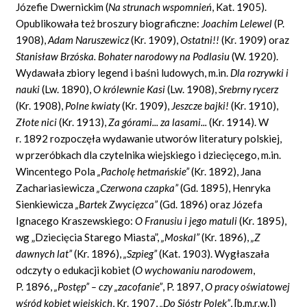
Józefie Dwernickim (
Na strunach wspomnie
ń
, Kat. 1905).
Opublikowała też broszury biograficzne:
Joachim Lelewel
(P.
1908),
Adam Naruszewicz
(Kr. 1909),
Ostatni!!
(Kr. 1909) oraz
Stanis
ł
aw Brz
ó
ska. Bohater narodowy na Podlasiu
(W. 1920).
Wydawała zbiory legend i baśni ludowych, m.in.
Dla rozrywki i
nauki
(Lw. 1890),
O kr
ó
lewnie Kasi
(Lw. 1908),
Srebrny rycerz
(Kr. 1908),
Polne kwiaty
(Kr. 1909),
Jeszcze bajki!
(Kr. 1910),
Z
ł
ote nici
(Kr. 1913),
Za g
ó
rami... za lasami...
(Kr. 1914). W
r. 1892 rozpoczęła wydawanie utworów literatury polskiej,
w przeróbkach dla czytelnika wiejskiego i dziecięcego, m.in.
Wincentego Pola
„
Pachol
ę
hetma
ń
skie
”
(Kr. 1892), Jana
Zachariasiewicza
„
Czerwona czapka
”
(Gd. 1895), Henryka
Sienkiewicza
„
Bartek Zwyci
ę
zca
”
(Gd. 1896) oraz Józefa
Ignacego Kraszewskiego:
O Franusiu i jego matuli
(Kr. 1895),
wg „Dziecięcia Starego Miasta”,
„
Moskal
”
(Kr. 1896),
„
Z
dawnych lat
”
(Kr. 1896),
„
Szpieg
”
(Kat. 1903). Wygłaszała
odczyty o edukacji kobiet (
O wychowaniu narodowem
,
P. 1896,
„
Post
ę
p
”
–
czy
„
zacofanie
”
,
P. 1897,
O pracy o
ś
wiatowej
w
ś
r
ó
d kobiet wiejskich
,
Kr. 1907,
„
Do Si
ó
str Polek
”
, [b.m.r.w.])