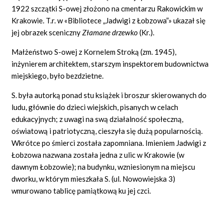
1922 szczątki S-owej złożono na cmentarzu Rakowickim w
Krakowie. T.r. w «Bibliotece „Jadwigi z Łobzowa”» ukazał się
jej obrazek sceniczny
Z
ł
amane drzewko
(Kr.).
Małżeństwo S-owej z Kornelem Stroką (zm. 1945),
inżynierem architektem, starszym inspektorem budownictwa
miejskiego, było bezdzietne.
S. była autorką ponad stu książek i broszur skierowanych do
ludu, głównie do dzieci wiejskich, pisanych w celach
edukacyjnych; z uwagi na swą działalność społeczną,
oświatową i patriotyczną, cieszyła się dużą popularnością.
Wkrótce po śmierci została zapomniana. Imieniem Jadwigi z
Łobzowa nazwana została jedna z ulic w Krakowie (w
dawnym Łobzowie); na budynku, wzniesionym na miejscu
dworku, w którym mieszkała S. (ul. Nowowiejska 3)
wmurowano tablicę pamiątkową ku jej czci.