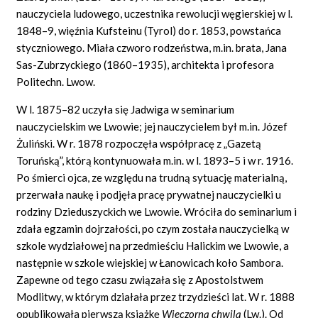
nauczyciela ludowego, uczestnika rewolucji węgierskiej w l.
1848–9, więźnia Kufsteinu (Tyrol) do r. 1853, powstańca
styczniowego. Miała czworo rodzeństwa, m.in. brata, Jana
Sas-Zubrzyckiego (1860–1935), architekta i profesora
Politechn. Lwow.
W l. 1875–82 uczyła się Jadwiga w seminarium
nauczycielskim we Lwowie; jej nauczycielem był m.in. Józef
Żuliński. W r. 1878 rozpoczęła współpracę z „Gazetą
Toruńską”, którą kontynuowała m.in. w l. 1893–5 i w r. 1916.
Po śmierci ojca, ze względu na trudną sytuację materialną,
przerwała naukę i podjęła pracę prywatnej nauczycielki u
rodziny Dzieduszyckich we Lwowie. Wróciła do seminarium i
zdała egzamin dojrzałości, po czym została nauczycielką w
szkole wydziałowej na przedmieściu Halickim we Lwowie, a
następnie w szkole wiejskiej w Łanowicach koło Sambora.
Zapewne od tego czasu związała się z Apostolstwem
Modlitwy, w którym działała przez trzydzieści lat. W r. 1888
opublikowała pierwszą książkę
Wieczorn
ą
chwil
ą
(Lw.). Od