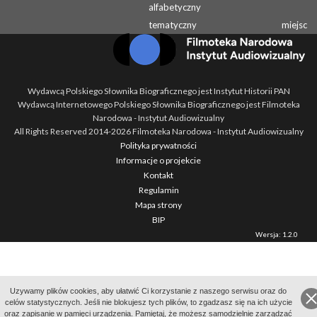
alfabetyczny
tematyczny
miejsc
Wydawcą Polskiego Słownika Biograficznego jest Instytut Historii PAN
Wydawcą Internetowego Polskiego Słownika Biograficznego jest Filmoteka
Narodowa - Instytut Audiowizualny
All Rights Reserved 2014-
2026
Filmoteka Narodowa - Instytut Audiowizualny
Polityka prywatności
Informacje o projekcie
Kontakt
Regulamin
Mapa strony
BIP
Wersja: 1.2.0
Uzywamy plików cookies, aby ułatwić Ci korzystanie z naszego serwisu oraz do
celów statystycznych. Jeśli nie blokujesz tych plików, to zgadzasz się na ich użycie
oraz zapisanie w pamięci urządzenia. Pamiętaj, że możesz samodzielnie zarządzać