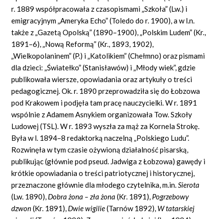
r. 1889 współpracowała z czasopismami „Szkoła” (Lw.) i
emigracyjnym „Ameryka Echo” (Toledo
do r. 1900), a w l.n.
także z „Gazetą Opolską” (1890–1900), „Polskim Ludem” (Kr.,
1891–6), „Nową Reformą” (Kr., 1893, 1902),
„Wielkopolaninem” (P.) i „Katolikiem” (Chełmno) oraz pismami
dla dzieci: „Światełko” (Stanisławów) i „Młody wiek”, gdzie
publikowała wiersze, opowiadania oraz artykuły o treści
pedagogicznej. Ok. r. 1890 przeprowadziła się do Łobzowa
pod Krakowem i podjęła tam pracę nauczycielki. W r. 1891
wspólnie z Adamem Asnykiem organizowała Tow. Szkoły
Ludowej (TSL). W r. 1893 wyszła za mąż za Kornela Strokę.
Była w l. 1894–8 redaktorką naczelną „Polskiego Ludu”.
Rozwinęła w tym czasie ożywioną działalność pisarską,
publikując (głównie pod pseud. Jadwiga z Łobzowa) gawędy i
krótkie opowiadania o treści patriotycznej i historycznej,
przeznaczone głównie dla młodego czytelnika, m.in.
Sierota
(Lw. 1890),
Dobra
ż
ona
–
z
ł
a
ż
ona
(Kr. 1891),
Pogrzebowy
dzwon
(Kr. 1891),
Dwie wigilie
(Tarnów 1892),
W tatarskiej