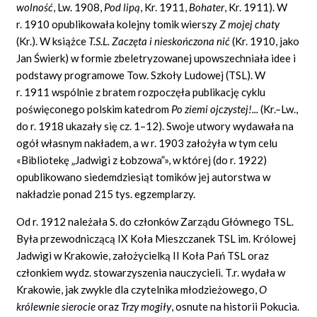
wolno
ść
,
Lw. 1908,
Pod lip
ą
,
Kr. 1911,
Bohater
, Kr. 1911). W
r. 1910 opublikowała kolejny tomik wierszy
Z mojej chaty
(Kr.). W książce
T.S.L. Zacz
ę
ta i niesko
ń
czona ni
ć
(Kr. 1910, jako
Jan Świerk) w formie zbeletryzowanej upowszechniała idee i
podstawy programowe Tow. Szkoły Ludowej (TSL). W
r. 1911 wspólnie z bratem rozpoczęła publikację cyklu
poświęconego polskim katedrom
Po ziemi ojczystej!...
(Kr.–Lw.,
do r. 1918 ukazały się cz. 1–12). Swoje utwory wydawała na
ogół własnym nakładem, a w r. 1903 założyła w tym celu
«Bibliotekę „Jadwigi z Łobzowa”», w której (do r. 1922)
opublikowano siedemdziesiąt tomików jej autorstwa w
nakładzie ponad 215 tys. egzemplarzy.
Od r. 1912 należała S. do członków Zarządu Głównego TSL.
Była przewodniczącą IX Koła Mieszczanek TSL im. Królowej
Jadwigi w Krakowie, założycielką II Koła Pań TSL oraz
członkiem wydz. stowarzyszenia nauczycieli. T.r. wydała w
Krakowie, jak zwykle dla czytelnika młodzieżowego,
O
kr
ó
lewnie sierocie
oraz
Trzy mogi
ł
y
, osnute na historii Pokucia.