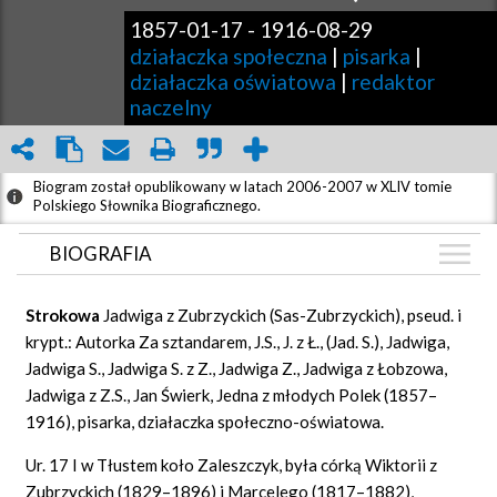
1857-01-17
-
1916-08-29
działaczka społeczna
|
pisarka
|
działaczka oświatowa
|
redaktor
naczelny
Biogram został opublikowany w latach 2006-2007 w XLIV tomie
Polskiego Słownika Biograficznego.
BIOGRAFIA
BIOGRAFIA
Strokowa
Jadwiga z Zubrzyckich (Sas-Zubrzyckich), pseud. i
ZDJĘCIA
krypt.: Autorka Za sztandarem, J.S., J. z Ł., (Jad. S.), Jadwiga,
(6)
Jadwiga S., Jadwiga S. z Z., Jadwiga Z., Jadwiga z Łobzowa,
GRAF POWIĄZAŃ
Jadwiga z Z.S., Jan Świerk, Jedna z młodych Polek (1857–
DYSKUSJA
1916), pisarka, działaczka społeczno-oświatowa.
Mapa
Ur. 17 I w Tłustem koło Zaleszczyk, była córką Wiktorii z
Zubrzyckich (1829–1896) i Marcelego (1817–1882),