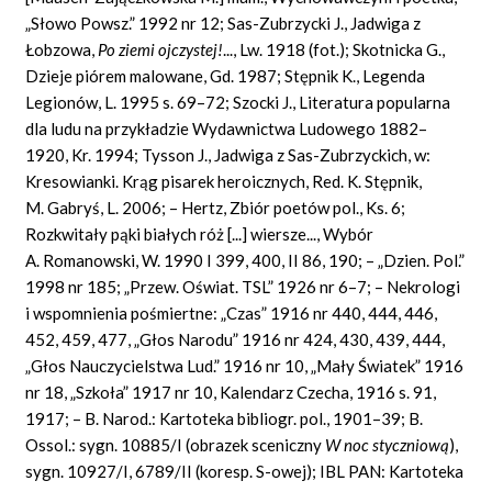
„Słowo Powsz.” 1992 nr 12; Sas-Zubrzycki J., Jadwiga z
Łobzowa,
Po ziemi ojczystej!
..., Lw. 1918 (fot.); Skotnicka G.,
Dzieje piórem malowane, Gd. 1987; Stępnik K., Legenda
Legionów, L. 1995 s. 69–72; Szocki J., Literatura popularna
dla ludu na przykładzie Wydawnictwa Ludowego 1882–
1920, Kr. 1994; Tysson J., Jadwiga z Sas-Zubrzyckich, w:
Kresowianki. Krąg pisarek heroicznych, Red. K. Stępnik,
M. Gabryś, L. 2006; – Hertz, Zbiór poetów pol., Ks. 6;
Rozkwitały pąki białych róż [...] wiersze...,
Wybór
A. Romanowski, W. 1990 I 399, 400, II 86, 190; – „Dzien. Pol.”
1998 nr 185; „Przew. Oświat. TSL” 1926 nr 6–7; – Nekrologi
i wspomnienia pośmiertne: „Czas” 1916 nr 440, 444, 446,
452, 459, 477, „Głos Narodu” 1916 nr 424, 430, 439, 444,
„Głos Nauczycielstwa Lud.” 1916 nr 10, „Mały Światek” 1916
nr 18, „Szkoła” 1917 nr 10, Kalendarz Czecha, 1916 s. 91,
1917; – B. Narod.: Kartoteka bibliogr. pol., 1901–39; B.
Ossol.: sygn. 10885/I (obrazek sceniczny
W noc styczniow
ą
),
sygn. 10927/I, 6789/II (koresp. S-owej); IBL PAN: Kartoteka