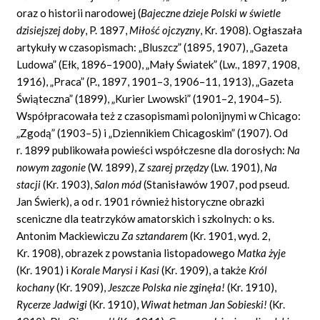
oraz o historii narodowej (
Bajeczne dzieje Polski w
ś
wietle
dzisiejszej doby
,
P. 1897,
Mi
ł
o
ść
ojczyzny
,
Kr. 1908). Ogłaszała
artykuły w czasopismach: „Bluszcz” (1895, 1907), „Gazeta
Ludowa” (Ełk, 1896–1900), „Mały Światek” (Lw., 1897, 1908,
1916), „Praca” (P., 1897, 1901–3, 1906–11, 1913), „Gazeta
Świąteczna” (1899), „Kurier Lwowski” (1901–2, 1904–5).
Współpracowała też z czasopismami polonijnymi w Chicago:
„Zgodą” (1903–5) i „Dziennikiem Chicagoskim” (1907). Od
r. 1899 publikowała powieści współczesne dla dorosłych:
Na
nowym zagonie
(W. 1899),
Z szarej prz
ę
dzy
(Lw. 1901),
Na
stacji
(Kr. 1903),
Salon m
ó
d
(Stanisławów 1907, pod pseud.
Jan Świerk), a od r. 1901 również historyczne obrazki
sceniczne dla teatrzyków amatorskich i szkolnych:
o ks.
Antonim Mackiewiczu
Za sztandarem
(Kr. 1901, wyd. 2,
Kr. 1908), obrazek z powstania listopadowego
Matka
ż
yje
(Kr. 1901) i
Korale Marysi i Kasi
(Kr. 1909), a także
Kr
ó
l
kochany
(Kr. 1909),
Jeszcze Polska nie zgin
ęł
a!
(Kr. 1910),
Rycerze Jadwigi
(Kr. 1910),
Wiwat hetman Jan Sobieski!
(Kr.