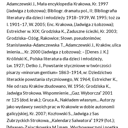
Adamczewski J., Mała encyklopedia Krakowa, Kr. 1997
(Jadwiga z Łobzowa); Bibliogr. dramatu pol., II; Bibliografia
literatury dla dzieci i młodzieży 1918–1939, W. 1995; toż za
l. 1901–17, W. 2005; Enc. Krakowa, (Jadwiga z Łobzowa);
Estreicher w. XIX; Grodziska K., Zaduszne ścieżki, Kr. 2003;
Grodziska–Ożóg, Rakowice; Słown. pseudonimów;
Stanisławska-Adamczewska T., Adamczewski J., Kraków, ulica
imienia..., Kr. 2000 (Jadwiga z Łobzowa); – [Denes J. K.]
Króliński K., Polska literatura dla dzieci i młodzieży,
Lw. 1927; Detko J., Powstanie styczniowe w twórczości
pisarzy «minorum gentium» 1863–1914, w: Dziedzictwo
literackie powstania styczniowego, W. 1964; Estreicher K.,
Nie od razu Kraków zbudowano, W. 1956; Grodziska K.,
Jadwiga Strokowa. Wspomnienie, „Gaz. Wyborcza” 2001
nr 125 (dod. krak.); Gruca A., Nakładem własnym... Autorzy
jako wydawcy swoich prac w Krakowie w dobie autonomii
galicyjskiej, Kr. 2007; Kozłowski S., Jadwiga z Sas
Zubrzyckich Strokowa, „Kalendarz Salwatora” 1929 (fot.);
[Maasen-Zajączkowska M.] mam., Wychowawczyni i poetka,