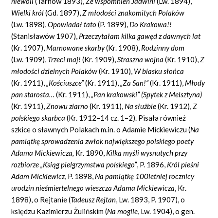
niewoli
(Tarnów 1893),
Ze wspomnie
ń
Jadwini
(Lw. 1894),
Wielki kr
ó
l
(Gd. 1897),
Z m
ł
odo
ś
ci znakomitych Polak
ó
w
(Lw. 1898),
Opowiada
ł
tato
(P. 1899),
Do Krakowa!!
(Stanisławów 1907),
Przeczyta
ł
am kilka gaw
ę
d z dawnych lat
(Kr. 1907),
Marnowane skarby
(Kr. 1908),
Rodzinny dom
(Lw. 1909),
Trzeci maj!
(Kr. 1909),
Straszna wojna
(Kr. 1910),
Z
m
ł
odo
ś
ci dzielnych Polak
ó
w
(Kr. 1910),
W blasku s
ł
o
ń
ca
(Kr. 1911),
„
Ko
ś
ciuszce
”
(Kr. 1911),
„
Za San!
”
(Kr. 1911),
M
ł
ody
pan starosta
…
(Kr. 1911),
„
Pan krakowski
”
(Spytek z Melsztyna)
(Kr. 1911),
Znowu ziarno
(Kr. 1911),
Na s
ł
u
ż
bie
(Kr. 1912),
Z
polskiego skarbca
(Kr. 1912–14 cz. 1–2). Pisała również
szkice o sławnych Polakach m.in. o Adamie Mickiewiczu (
Na
pami
ą
tk
ę
sprowadzenia zw
ł
ok najwi
ę
kszego polskiego poety
Adama Mickiewicza,
Kr. 1890,
Kilka my
ś
li wysnutych przy
rozbiorze
„
Ksi
ą
g pielgrzymstwa polskiego
”
,
P. 1896,
Kr
ó
l pie
ś
ni
Adam Mickiewicz
,
P. 1898,
Na pami
ą
tk
ę
100letniej rocznicy
urodzin nie
ś
miertelnego wieszcza Adama Mickiewicza
,
Kr.
1898), o Rejtanie (
Tadeusz Rejtan
,
Lw. 1893, P. 1907), o
księdzu Kazimierzu Żulińskim (
Na mogile
, Lw. 1904), o gen.