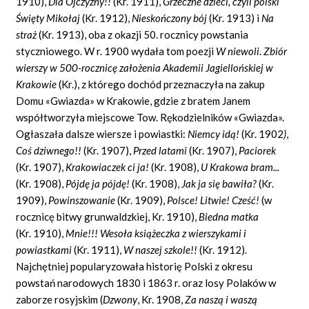
1910),
Dla Ojczyzny!!
(Kr. 1911),
Grzeczne dzieci, czyli polski
Ś
wi
ę
ty Miko
ł
aj
(Kr. 1912),
Niesko
ń
czony b
ó
j
(Kr. 1913) i
Na
stra
ż
(Kr. 1913), oba z okazji 50. rocznicy powstania
styczniowego.
W r. 1900 wydała tom poezji
W niewoli
.
Zbi
ó
r
wierszy w 500-rocznic
ę
za
ł
o
ż
enia Akademii Jagiello
ń
skiej w
Krakowie
(Kr.), z którego dochód przeznaczyła na zakup
Domu «Gwiazda» w Krakowie, gdzie z bratem Janem
współtworzyła miejscowe Tow. Rękodzielników «Gwiazda».
Ogłaszała dalsze wiersze i powiastki:
Niemcy id
ą
!
(Kr. 1902
)
,
Co
ś
dziwnego!!
(Kr. 1907),
Przed latami
(Kr. 1907),
Paciorek
(Kr. 1907),
Krakowiaczek ci ja!
(Kr. 1908),
U Krakowa bram...
(Kr. 1908),
P
ó
jd
ę
ja p
ó
jd
ę
!
(Kr. 1908),
Jak ja si
ę
bawi
ł
a?
(Kr.
1909),
Powinszowanie
(Kr. 1909),
Polsce! Litwie! Cze
ść
!
(w
rocznicę bitwy grunwaldzkiej, Kr. 1910),
Biedna matka
(Kr. 1910),
Mnie!!! Weso
ł
a ksi
ąż
eczka z wierszykami i
powiastkami
(Kr. 1911),
W naszej szkole!!
(Kr. 1912).
Najchętniej popularyzowała historię Polski z okresu
powstań narodowych 1830 i 1863 r. oraz losy Polaków w
zaborze rosyjskim (
Dzwony
,
Kr. 1908,
Za nasz
ą
i wasz
ą