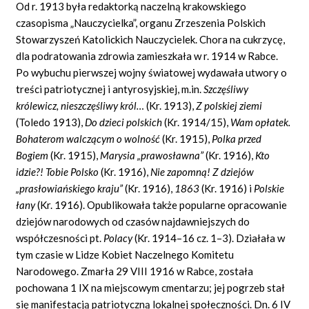
Od r. 1913 była redaktorką naczelną krakowskiego
czasopisma „Nauczycielka”, organu Zrzeszenia Polskich
Stowarzyszeń Katolickich Nauczycielek. Chora na cukrzycę,
dla podratowania zdrowia zamieszkała w r. 1914 w Rabce.
Po wybuchu pierwszej wojny światowej wydawała utwory o
treści patriotycznej i antyrosyjskiej, m.in.
Szcz
ęś
liwy
kr
ó
lewicz, nieszcz
ęś
liwy kr
ó
l
…
(Kr. 1913),
Z polskiej ziemi
(Toledo
1913),
Do dzieci polskich
(Kr. 1914/15),
Wam op
ł
atek.
Bohaterom walcz
ą
cym o wolno
ść
(Kr. 1915),
Polka przed
Bogiem
(Kr. 1915),
Marysia
„
prawos
ł
awna
”
(Kr. 1916),
Kto
idzie?! Tobie Polsko
(Kr. 1916),
Nie zapomn
ą
! Z dziej
ó
w
„
pras
ł
owia
ń
skiego kraju
”
(Kr. 1916),
1863
(Kr. 1916) i
Polskie
ł
any
(Kr. 1916). Opublikowała także popularne opracowanie
dziejów narodowych od czasów najdawniejszych do
współczesności pt.
Polacy
(Kr. 1914–16 cz. 1–3). Działała w
tym czasie w Lidze Kobiet Naczelnego Komitetu
Narodowego. Zmarła 29 VIII 1916 w Rabce, została
pochowana 1 IX na miejscowym cmentarzu; jej pogrzeb stał
się manifestacją patriotyczną lokalnej społeczności. Dn. 6 IV