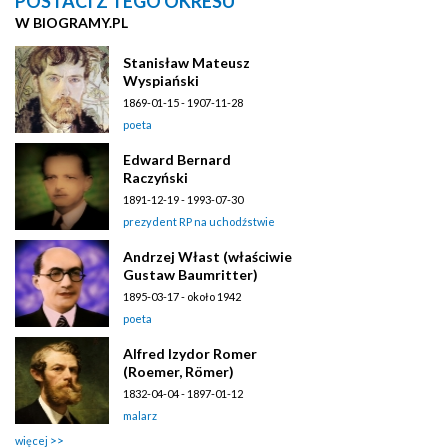
POSTACI Z TEGO OKRESU
W BIOGRAMY.PL
Stanisław Mateusz
Wyspiański
1869-01-15 - 1907-11-28
poeta
Edward Bernard
Raczyński
1891-12-19 - 1993-07-30
prezydent RP na uchodźstwie
Andrzej Włast (właściwie
Gustaw Baumritter)
1895-03-17 - około 1942
poeta
Alfred Izydor Romer
(Roemer, Römer)
1832-04-04 - 1897-01-12
malarz
więcej