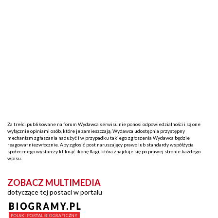
Za treści publikowane na forum Wydawca serwisu nie ponosi odpowiedzialności i są one
wyłącznie opiniami osób, które je zamieszczają. Wydawca udostępnia przystępny
mechanizm zgłaszania nadużyć i w przypadku takiego zgłoszenia Wydawca będzie
reagował niezwłocznie. Aby zgłosić post naruszający prawo lub standardy współżycia
społecznego wystarczy kliknąć ikonę flagi, która znajduje się po prawej stronie każdego
wpisu.
ZOBACZ MULTIMEDIA
dotyczące tej postaci w portalu