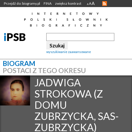
A
Przejdź do: biogramy.pl
FINA
zwiększ kontrast
A
A
wyszukiwanie zaawansowane
BIOGRAM
POSTACI Z TEGO OKRESU
JADWIGA
STROKOWA (Z
DOMU
ZUBRZYCKA, SAS-
ZUBRZYCKA)