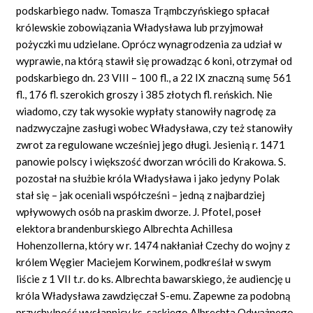
podskarbiego nadw. Tomasza Trąmbczyńskiego spłacał
królewskie zobowiązania Władysława lub przyjmował
pożyczki mu udzielane. Oprócz wynagrodzenia za udział w
wyprawie, na którą stawił się prowadząc 6 koni, otrzymał od
podskarbiego dn. 23 VIII – 100 fl., a 22 IX znaczną sumę 561
fl., 176 fl. szerokich groszy i 385 złotych fl. reńskich. Nie
wiadomo, czy tak wysokie wypłaty stanowiły nagrodę za
nadzwyczajne zasługi wobec Władysława, czy też stanowiły
zwrot za regulowane wcześniej jego długi. Jesienią r. 1471
panowie polscy i większość dworzan wrócili do Krakowa. S.
pozostał na służbie króla Władysława i jako jedyny Polak
stał się – jak oceniali współcześni – jedną z najbardziej
wpływowych osób na praskim dworze. J. Pfotel, poseł
elektora brandenburskiego Albrechta Achillesa
Hohenzollerna, który w r. 1474 nakłaniał Czechy do wojny z
królem Węgier Maciejem Korwinem, podkreślał w swym
liście z 1 VII t.r. do ks. Albrechta bawarskiego, że audiencję u
króla Władysława zawdzięczał S-emu. Zapewne za podobną
przychylność wysłannicy ks. saskiego Albrechta Odważnego