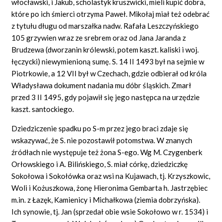
włocławski, i Jakub, scholastyk kruszwicki, mieli kupić dobra,
które po ich śmierci otrzyma Paweł. Mikołaj miał też odebrać
z tytułu długu od marszałka nadw. Rafała Leszczyńskiego
105 grzywien wraz ze srebrem oraz od Jana Jaranda z
Brudzewa (dworzanin królewski, potem kaszt. kaliski i woj.
łęczycki) niewymienioną sumę. S. 14 II 1493 był na sejmie w
Piotrkowie, a 12 VII był w Czechach, gdzie odbierał od króla
Władysława dokument nadania mu dóbr śląskich. Zmarł
przed 3 II 1495, gdy pojawił się jego następca na urzędzie
kaszt. santockiego.
Dziedziczenie spadku po S-m przez jego braci zdaje się
wskazywać, że S. nie pozostawił potomstwa. W znanych
źródłach nie występuje też żona S-ego. Wg M. Czygenberk
Orłowskiego i A. Bilińskiego, S. miał córkę, dziedziczkę
Sokołowa i Sokołówka oraz wsi na Kujawach, tj. Krzyszkowic,
Woli i Kożuszkowa, żonę Hieronima Gembarta h. Jastrzębiec
m.in. z Łazęk, Kamienicy i Michałkowa (ziemia dobrzyńska).
Ich synowie, tj. Jan (sprzedał obie wsie Sokołowo w r. 1534) i