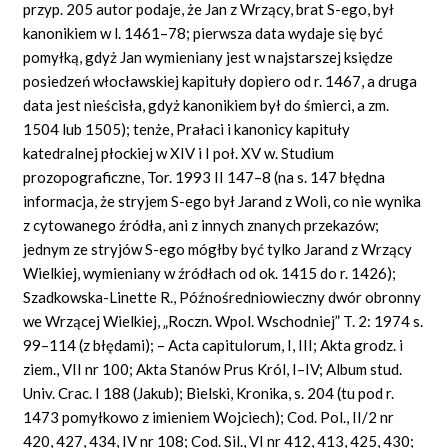
przyp. 205 autor podaje, że Jan z Wrzący, brat S-ego, był
kanonikiem w l. 1461–78; pierwsza data wydaje się być
pomyłką, gdyż Jan wymieniany jest w najstarszej księdze
posiedzeń włocławskiej kapituły dopiero od r. 1467, a druga
data jest nieścisła, gdyż kanonikiem był do śmierci, a zm.
1504 lub 1505); tenże, Prałaci i kanonicy kapituły
katedralnej płockiej w XIV i I poł. XV w. Studium
prozopograficzne, Tor. 1993 II 147–8 (na s. 147 błędna
informacja, że stryjem S-ego był Jarand z Woli, co nie wynika
z cytowanego źródła, ani z innych znanych przekazów;
jednym ze stryjów S-ego mógłby być tylko Jarand z Wrzący
Wielkiej, wymieniany w źródłach od ok. 1415 do r. 1426);
Szadkowska-Linette R., Późnośredniowieczny dwór obronny
we Wrzącej Wielkiej, „Roczn. Wpol. Wschodniej” T. 2: 1974 s.
99–114 (z błędami); – Acta capitulorum, I, III; Akta grodz. i
ziem., VII nr 100; Akta Stanów Prus Król, I–IV; Album stud.
Univ. Crac. I 188 (Jakub); Bielski, Kronika, s. 204 (tu pod r.
1473 pomyłkowo z imieniem Wojciech); Cod. Pol., II/2 nr
420, 427, 434, IV nr 108; Cod. Sil., VI nr 412, 413, 425, 430;