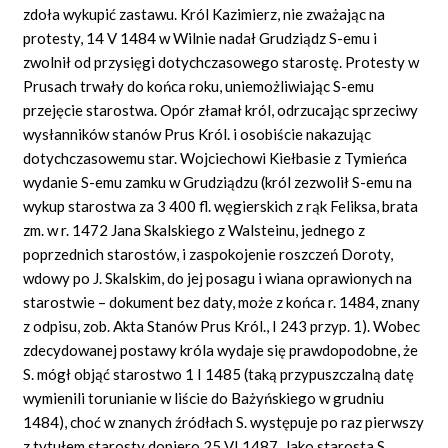
zdoła wykupić zastawu. Król Kazimierz, nie zważając na
protesty, 14 V 1484 w Wilnie nadał Grudziądz S-emu i
zwolnił od przysięgi dotychczasowego starostę. Protesty w
Prusach trwały do końca roku, uniemożliwiając S-emu
przejęcie starostwa. Opór złamał król, odrzucając sprzeciwy
wysłanników stanów Prus Król. i osobiście nakazując
dotychczasowemu star. Wojciechowi Kiełbasie z Tymieńca
wydanie S-emu zamku w Grudziądzu (król zezwolił S-emu na
wykup starostwa za 3 400 fl. węgierskich z rąk Feliksa, brata
zm. w r. 1472 Jana Skalskiego z Walsteinu, jednego z
poprzednich starostów, i zaspokojenie roszczeń Doroty,
wdowy po J. Skalskim, do jej posagu i wiana oprawionych na
starostwie – dokument bez daty, może z końca r. 1484, znany
z odpisu, zob. Akta Stanów Prus Król., I 243 przyp. 1). Wobec
zdecydowanej postawy króla wydaje się prawdopodobne, że
S. mógł objąć starostwo 1 I 1485 (taką przypuszczalną datę
wymienili torunianie w liście do Bażyńskiego w grudniu
1484), choć w znanych źródłach S. występuje po raz pierwszy
z tytułem starosty dopiero 25 VI 1487. Jako starosta S.