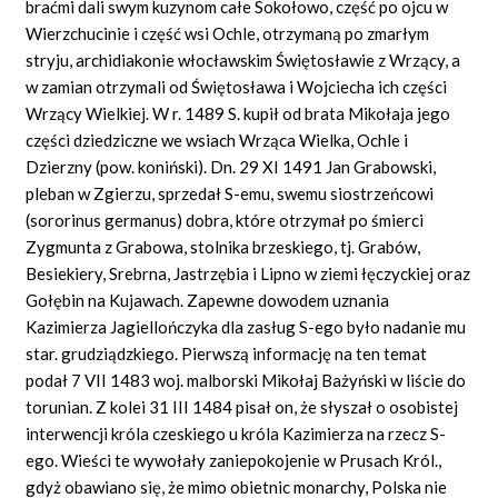
braćmi dali swym kuzynom całe Sokołowo, część po ojcu w
Wierzchucinie i część wsi Ochle, otrzymaną po zmarłym
stryju, archidiakonie włocławskim Świętosławie z Wrzący, a
w zamian otrzymali od Świętosława i Wojciecha ich części
Wrzący Wielkiej. W r. 1489 S. kupił od brata Mikołaja jego
części dziedziczne we wsiach Wrząca Wielka, Ochle i
Dzierzny (pow. koniński). Dn. 29 XI 1491 Jan Grabowski,
pleban w Zgierzu, sprzedał S-emu, swemu siostrzeńcowi
(sororinus germanus) dobra, które otrzymał po śmierci
Zygmunta z Grabowa, stolnika brzeskiego, tj. Grabów,
Besiekiery, Srebrna, Jastrzębia i Lipno w ziemi łęczyckiej oraz
Gołębin na Kujawach. Zapewne dowodem uznania
Kazimierza Jagiellończyka dla zasług S-ego było nadanie mu
star. grudziądzkiego. Pierwszą informację na ten temat
podał 7 VII 1483 woj. malborski Mikołaj Bażyński w liście do
torunian. Z kolei 31 III 1484 pisał on, że słyszał o osobistej
interwencji króla czeskiego u króla Kazimierza na rzecz S-
ego. Wieści te wywołały zaniepokojenie w Prusach Król.,
gdyż obawiano się, że mimo obietnic monarchy, Polska nie