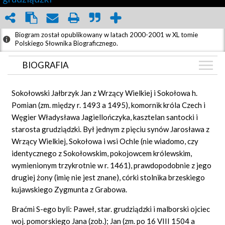
Biogram został opublikowany w latach 2000-2001 w XL tomie
Polskiego Słownika Biograficznego.
BIOGRAFIA
BIOGRAFIA
Sokołowski Jałbrzyk Jan z Wrzący Wielkiej i Sokołowa h.
GRAF POWIĄZAŃ
Pomian (zm. między r. 1493 a 1495), komornik króla Czech i
Węgier Władysława Jagiellończyka, kasztelan santocki i
DYSKUSJA
starosta grudziądzki. Był jednym z pięciu synów Jarosława z
Wrzący Wielkiej, Sokołowa i wsi Ochle (nie wiadomo, czy
identycznego z Sokołowskim, pokojowcem królewskim,
wymienionym trzykrotnie w r. 1461), prawdopodobnie z jego
drugiej żony (imię nie jest znane), córki stolnika brzeskiego
kujawskiego Zygmunta z Grabowa.
Braćmi S-ego byli: Paweł, star. grudziądzki i malborski ojciec
woj. pomorskiego Jana (zob.); Jan (zm. po 16 VIII 1504 a