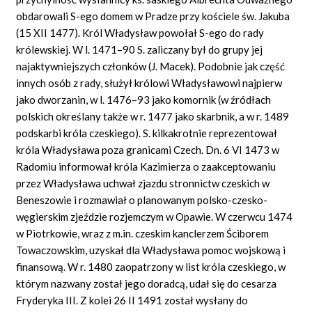
obdarowali S-ego domem w Pradze przy kościele św. Jakuba
(15 XII 1477). Król Władysław powołał S-ego do rady
królewskiej. W l. 1471–90 S. zaliczany był do grupy jej
najaktywniejszych członków (J. Macek). Podobnie jak część
innych osób z rady, służył królowi Władysławowi najpierw
jako dworzanin, w l. 1476–93 jako komornik (w źródłach
polskich określany także w r. 1477 jako skarbnik, a w r. 1489
podskarbi króla czeskiego). S. kilkakrotnie reprezentował
króla Władysława poza granicami Czech. Dn. 6 VI 1473 w
Radomiu informował króla Kazimierza o zaakceptowaniu
przez Władysława uchwał zjazdu stronnictw czeskich w
Beneszowie i rozmawiał o planowanym polsko-czesko-
węgierskim zjeździe rozjemczym w Opawie. W czerwcu 1474
w Piotrkowie, wraz z m.in. czeskim kanclerzem Ściborem
Towaczowskim, uzyskał dla Władysława pomoc wojskową i
finansową. W r. 1480 zaopatrzony w list króla czeskiego, w
którym nazwany został jego doradcą, udał się do cesarza
Fryderyka III. Z kolei 26 II 1491 został wysłany do