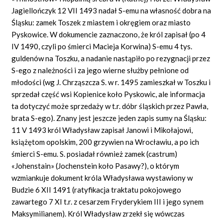
Jagiellończyk 12 VII 1493 nadał S-emu na własność dobra na
Śląsku: zamek Toszek z miastem i okręgiem oraz miasto
Pyskowice. W dokumencie zaznaczono, że król zapisał (po 4
IV 1490, czyli po śmierci Macieja Korwina) S-emu 4 tys.
guldenów na Toszku, a nadanie nastąpiło po rezygnacji przez
S-ego z należności i za jego wierne służby pełnione od
młodości (wg J. Chrząszcza S. w r. 1495 zamieszkał w Toszku i
sprzedał część wsi Kopienice koło Pyskowic, ale informacja
ta dotyczyć może sprzedaży w t.r. dóbr śląskich przez Pawła,
brata S-ego). Znany jest jeszcze jeden zapis sumy na Śląsku:
11 V 1493 król Władysław zapisał Janowi i Mikołajowi,
książętom opolskim, 200 grzywien na Wrocławiu, a po ich
śmierci S-emu. S. posiadał również zamek (castrum)
«Johenstain» (Jochenstein koło Pasawy?), o którym
wzmiankuje dokument króla Władysława wystawiony w
Budzie 6 XII 1491 (ratyfikacja traktatu pokojowego
zawartego 7 XI t.r. z cesarzem Fryderykiem III i jego synem
Maksymilianem). Król Władysław zrzekł się wówczas