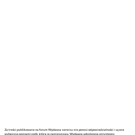
Za treści publikowane na forum Wydawca serwisu nie ponosi odpowiedzialności i są one
wyłącznie opiniami osób, które je zamieszczają. Wydawca udostępnia przystępny