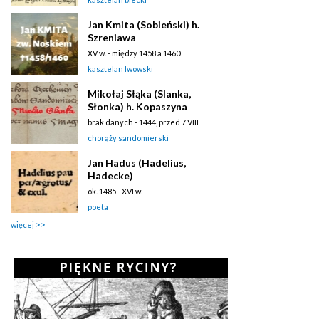
Jan Kmita (Sobieński) h.
Szreniawa
XV w. - między 1458 a 1460
kasztelan lwowski
Mikołaj Słąka (Slanka,
Słonka) h. Kopaszyna
brak danych - 1444, przed 7 VIII
chorąży sandomierski
Jan Hadus (Hadelius,
Hadecke)
ok. 1485 - XVI w.
poeta
więcej