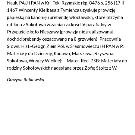
Nauk. PAU i PAN w Kr.: Teki Rzymskie rkp. 8476 s. 256 (17 II
1467 Wincenty Kiełbasa z Tymieńca uzyskuje prowizję
papieską na kanonię i prebendę włocławską, które otrzyma
od Jana z Sokołowa w zamian za kościół parafialny w
Przypuście koło Nieszawy [prowizja niezrealizowana],
dochód prebendy oszacowano na 8 grzywien); Pracownia
Słown. Hist.-Geogr. Ziem Pol. w Średniowieczu IH PAN w P.:
Materiały do Dzierzny, Kunowa, Marszewa, Rzyszyna,
Sokołowa, Wrzący Wielkiej; – Mater. Red. PSB: Materiały do
rodziny Sokołowskich nadesłane przez Zofię Stoltz z W.
Grażyna Rutkowska