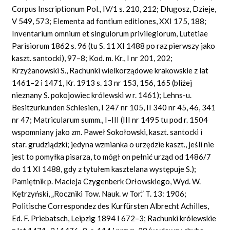
Corpus Inscriptionum Pol., IV/1 s. 210, 212; Długosz, Dzieje,
V 549, 573; Elementa ad fontium editiones, XXI 175, 188;
Inventarium omnium et singulorum privilegiorum, Lutetiae
Parisiorum 1862 s. 96 (tu S. 11 XI 1488 po raz pierwszy jako
kaszt. santocki), 97–8; Kod. m. Kr., I nr 201, 202;
Krzyżanowski S., Rachunki wielkorządowe krakowskie z lat
1461–2 i 1471, Kr. 1913 s. 13 nr 153, 156, 165 (bliżej
nieznany S. pokojowiec królewski w r. 1461); Lehns-u.
Besitzurkunden Schlesien, I 247 nr 105, II 340 nr 45, 46, 341
nr 47; Matricularum summ., I–III (III nr 1495 tu pod r. 1504
wspomniany jako zm. Paweł Sokołowski, kaszt. santocki i
star. grudziądzki; jedyna wzmianka o urzędzie kaszt., jeśli nie
jest to pomyłka pisarza, to mógł on pełnić urząd od 1486/7
do 11 XI 1488, gdy z tytułem kasztelana występuje S.);
Pamiętnik p. Macieja Czygenberk Orłowskiego, Wyd. W.
Kętrzyński, „Roczniki Tow. Nauk. w Tor.” T. 13: 1906;
Politische Correspondez des Kurfürsten Albrecht Achilles,
Ed. F. Priebatsch, Leipzig 1894 I 672–3; Rachunki królewskie