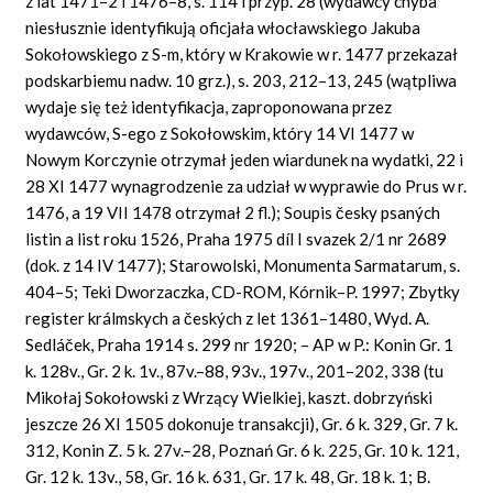
z lat 1471–2 i 1476–8, s. 114 i przyp. 28 (wydawcy chyba
niesłusznie identyfikują oficjała włocławskiego Jakuba
Sokołowskiego z S-m, który w Krakowie w r. 1477 przekazał
podskarbiemu nadw. 10 grz.), s. 203, 212–13, 245 (wątpliwa
wydaje się też identyfikacja, zaproponowana przez
wydawców, S-ego z Sokołowskim, który 14 VI 1477 w
Nowym Korczynie otrzymał jeden wiardunek na wydatki, 22 i
28 XI 1477 wynagrodzenie za udział w wyprawie do Prus w r.
1476, a 19 VII 1478 otrzymał 2 fl.); Soupis česky psaných
listin a list roku 1526, Praha 1975 díl I svazek 2/1 nr 2689
(dok. z 14 IV 1477); Starowolski, Monumenta Sarmatarum, s.
404–5; Teki Dworzaczka, CD-ROM, Kórnik–P. 1997; Zbytky
register králmskych a českých z let 1361–1480, Wyd. A.
Sedláček, Praha 1914 s. 299 nr 1920; – AP w P.: Konin Gr. 1
k. 128v., Gr. 2 k. 1v., 87v.–88, 93v., 197v., 201–202, 338 (tu
Mikołaj Sokołowski z Wrzący Wielkiej, kaszt. dobrzyński
jeszcze 26 XI 1505 dokonuje transakcji), Gr. 6 k. 329, Gr. 7 k.
312, Konin Z. 5 k. 27v.–28, Poznań Gr. 6 k. 225, Gr. 10 k. 121,
Gr. 12 k. 13v., 58, Gr. 16 k. 631, Gr. 17 k. 48, Gr. 18 k. 1; B.