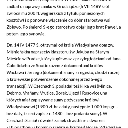
zadbał o naprawę zamku w Grudziądzu (6 VII 1489 król
zwrócił mu 200 fl. węgierskich z tytułu poniesionych
kosztów) i o ponowne włączenie do dóbr starostwa wsi
Zblewo. Po śmierci S-ego starostwo objął jego brat Paweł, a
potem jego synowie.
Dn. 14 IV 1477 S. otrzymał od króla Władysława dom zw.
Miśnieńskim naprzeciw klasztoru św. Jakuba na Starym
Mieście w Pradze, który kupił wraz z przyległościami od Jana
Čabelického ze Soutic razem z dokumentami królów
Wacława i Jerzego (dokument znany z regestu, chodzi raczej
o królewskie potwierdzenie dokonanej przez S-ego
transakcji). W Czechach S. posiadał też kilka wsi (Minice,
Debrno, Vraňany, Vrutice, Borek, Ujezd i Rusovice), na
których miał zapisywane sumy pożyczane królowi
Władysławowi (1 900 zł. bez daty, następnie 1 000 kop gr. –
bez daty, trzeci zapis z r. 1480 – bez podania sumy). W
Czechach S. miał również zamek «Irasthin» z dworem
«Thinosthow» i kopalnią srebra w (Kutnej) Horze. Władysław