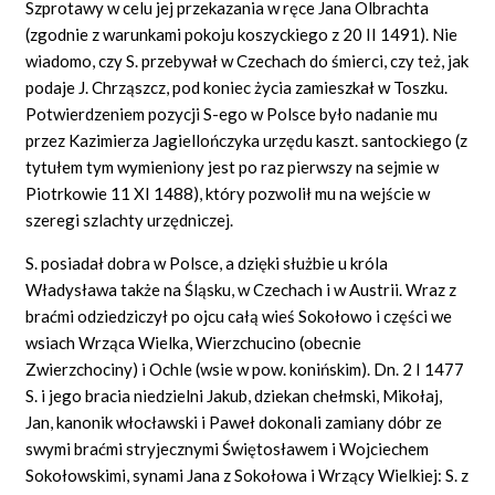
Szprotawy w celu jej przekazania w ręce Jana Olbrachta
(zgodnie z warunkami pokoju koszyckiego z 20 II 1491). Nie
wiadomo, czy S. przebywał w Czechach do śmierci, czy też, jak
podaje J. Chrząszcz, pod koniec życia zamieszkał w Toszku.
Potwierdzeniem pozycji S-ego w Polsce było nadanie mu
przez Kazimierza Jagiellończyka urzędu kaszt. santockiego (z
tytułem tym wymieniony jest po raz pierwszy na sejmie w
Piotrkowie 11 XI 1488), który pozwolił mu na wejście w
szeregi szlachty urzędniczej.
S. posiadał dobra w Polsce, a dzięki służbie u króla
Władysława także na Śląsku, w Czechach i w Austrii. Wraz z
braćmi odziedziczył po ojcu całą wieś Sokołowo i części we
wsiach Wrząca Wielka, Wierzchucino (obecnie
Zwierzchociny) i Ochle (wsie w pow. konińskim). Dn. 2 I 1477
S. i jego bracia niedzielni Jakub, dziekan chełmski, Mikołaj,
Jan, kanonik włocławski i Paweł dokonali zamiany dóbr ze
swymi braćmi stryjecznymi Świętosławem i Wojciechem
Sokołowskimi, synami Jana z Sokołowa i Wrzący Wielkiej: S. z