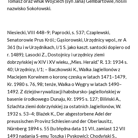
Tomasz oraz wnuk Wojciech (syn Jana) Gembartowie, nosili
nazwisko Sokołowski.
Niesiecki, VIII 448–9; Paprocki, s. 537; Czaplewski,
Senatorowie Prus Król.; Gąsiorowski, Urzędnicy wpol., nr A
361 (tu i w Urzędnikach, I/1 S. jako kaszt. santocki dopiero od
r. 1489); Lasocki Z., Dostojnicy i urzędnicy ziemi
dobrzyńskiej w XIV i XV wieku, „Mies. Herald.” R. 13: 1934 s.
40; Urzędnicy, I/1; – Baczkowski K., Walka Jagiellonów z
Maciejem Korwinem o koronę czeską w latach 1471–1479,
Kr. 1980 s. 76, 98; tenże, Walka o Węgry w latach 1490–
1492. Z dziejów rywalizacji habsbursko-jagiellońskiej w
basenie środkowego Dunaju, Kr. 1995 s. 127; Biliński A.,
Szlachta ziemi dobrzyńskiej za ostatnich Jagiellonów, W.
1932 s. 53–4; Blaźek K., Der abgestorbene Adel der
preussischen Provinz Schlesien und der Oberlausitz,
Nürnberg 1894 s. 55 (tu błędna data 11 VII, zamiast 12 VII
1493 nadania S-emu Toszka i Pyskowic); Chodyński S.,