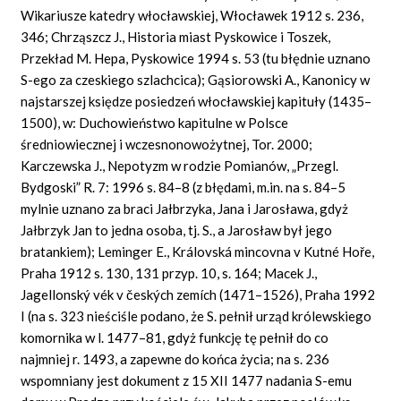
Wikariusze katedry włocławskiej, Włocławek 1912 s. 236,
346; Chrząszcz J., Historia miast Pyskowice i Toszek,
Przekład M. Hepa, Pyskowice 1994 s. 53 (tu błędnie uznano
S-ego za czeskiego szlachcica); Gąsiorowski A., Kanonicy w
najstarszej księdze posiedzeń włocławskiej kapituły (1435–
1500), w: Duchowieństwo kapitulne w Polsce
średniowiecznej i wczesnonowożytnej, Tor. 2000;
Karczewska J., Nepotyzm w rodzie Pomianów, „Przegl.
Bydgoski” R. 7: 1996 s. 84–8 (z błędami, m.in. na s. 84–5
mylnie uznano za braci Jałbrzyka, Jana i Jarosława, gdyż
Jałbrzyk Jan to jedna osoba, tj. S., a Jarosław był jego
bratankiem); Leminger E., Královská mincovna v Kutné Hoře,
Praha 1912 s. 130, 131 przyp. 10, s. 164; Macek J.,
Jagellonský vék v českých zemích (1471–1526), Praha 1992
I (na s. 323 nieściśle podano, że S. pełnił urząd królewskiego
komornika w l. 1477–81, gdyż funkcję tę pełnił do co
najmniej r. 1493, a zapewne do końca życia; na s. 236
wspomniany jest dokument z 15 XII 1477 nadania S-emu