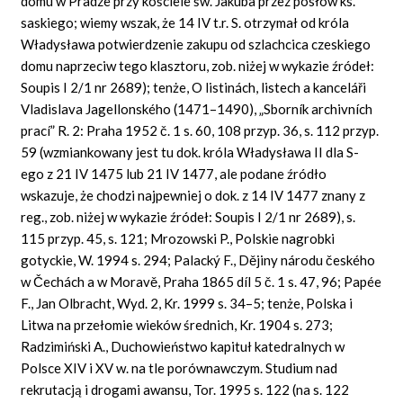
domu w Pradze przy kościele św. Jakuba przez posłów ks.
saskiego; wiemy wszak, że 14 IV t.r. S. otrzymał od króla
Władysława potwierdzenie zakupu od szlachcica czeskiego
domu naprzeciw tego klasztoru, zob. niżej w wykazie źródeł:
Soupis I 2/1 nr 2689); tenże, O listinách, listech a kanceláři
Vladislava Jagellonského (1471–1490), „Sborník archivních
prací” R. 2: Praha 1952 č. 1 s. 60, 108 przyp. 36, s. 112 przyp.
59 (wzmiankowany jest tu dok. króla Władysława II dla S-
ego z 21 IV 1475 lub 21 IV 1477, ale podane źródło
wskazuje, że chodzi najpewniej o dok. z 14 IV 1477 znany z
reg., zob. niżej w wykazie źródeł: Soupis I 2/1 nr 2689), s.
115 przyp. 45, s. 121; Mrozowski P., Polskie nagrobki
gotyckie, W. 1994 s. 294; Palacký F., Dějiny národu českého
w Čechách a w Moravě, Praha 1865 díl 5 č. 1 s. 47, 96; Papée
F., Jan Olbracht, Wyd. 2, Kr. 1999 s. 34–5; tenże, Polska i
Litwa na przełomie wieków średnich, Kr. 1904 s. 273;
Radzimiński A., Duchowieństwo kapituł katedralnych w
Polsce XIV i XV w. na tle porównawczym. Studium nad
rekrutacją i drogami awansu, Tor. 1995 s. 122 (na s. 122