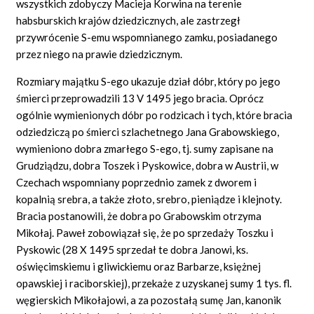
wszystkich zdobyczy Macieja Korwina na terenie
habsburskich krajów dziedzicznych, ale zastrzegł
przywrócenie S-emu wspomnianego zamku, posiadanego
przez niego na prawie dziedzicznym.
Rozmiary majątku S-ego ukazuje dział dóbr, który po jego
śmierci przeprowadzili 13 V 1495 jego bracia. Oprócz
ogólnie wymienionych dóbr po rodzicach i tych, które bracia
odziedziczą po śmierci szlachetnego Jana Grabowskiego,
wymieniono dobra zmarłego S-ego, tj. sumy zapisane na
Grudziądzu, dobra Toszek i Pyskowice, dobra w Austrii, w
Czechach wspomniany poprzednio zamek z dworem i
kopalnią srebra, a także złoto, srebro, pieniądze i klejnoty.
Bracia postanowili, że dobra po Grabowskim otrzyma
Mikołaj. Paweł zobowiązał się, że po sprzedaży Toszku i
Pyskowic (28 X 1495 sprzedał te dobra Janowi, ks.
oświęcimskiemu i gliwickiemu oraz Barbarze, księżnej
opawskiej i raciborskiej), przekaże z uzyskanej sumy 1 tys. fl.
węgierskich Mikołajowi, a za pozostałą sumę Jan, kanonik