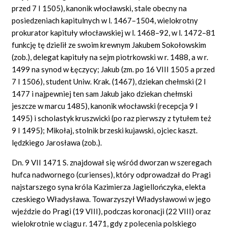
przed 7 I 1505), kanonik włocławski, stale obecny na
posiedzeniach kapitulnych w l. 1467–1504, wielokrotny
prokurator kapituły włocławskiej w l. 1468–92, w l. 1472–81
funkcję tę dzielił ze swoim krewnym Jakubem Sokołowskim
(zob.), delegat kapituły na sejm piotrkowski w r. 1488, a w r.
1499 na synod w Łęczycy; Jakub (zm. po 16 VIII 1505 a przed
7 I 1506), student Uniw. Krak. (1467), dziekan chełmski (2 I
1477 i najpewniej ten sam Jakub jako dziekan chełmski
jeszcze w marcu 1485), kanonik włocławski (recepcja 9 I
1495) i scholastyk kruszwicki (po raz pierwszy z tytułem też
9 I 1495); Mikołaj, stolnik brzeski kujawski, ojciec kaszt.
lędzkiego Jarosława (zob.).
Dn. 9 VII 1471 S. znajdował się wśród dworzan w szeregach
hufca nadwornego (curienses), który odprowadzał do Pragi
najstarszego syna króla Kazimierza Jagiellończyka, elekta
czeskiego Władysława. Towarzyszył Władysławowi w jego
wjeździe do Pragi (19 VIII), podczas koronacji (22 VIII) oraz
wielokrotnie w ciągu r. 1471, gdy z polecenia polskiego