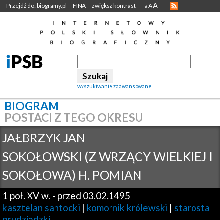
A
Przejdź do: biogramy.pl
FINA
zwiększ kontrast
A
A
wyszukiwanie zaawansowane
BIOGRAM
POSTACI Z TEGO OKRESU
JAŁBRZYK JAN
SOKOŁOWSKI (Z WRZĄCY WIELKIEJ I
SOKOŁOWA) H. POMIAN
1 poł. XV w.
-
przed 03.02.1495
kasztelan santocki
|
komornik królewski
|
starosta
grudziądzki