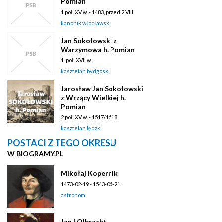
Pomian
1 poł. XV w. - 1483, przed 2 VIII
kanonik włocławski
Jan Sokołowski z
Warzymowa h. Pomian
1. poł. XVII w.
kasztelan bydgoski
Jarosław Jan Sokołowski
z Wrzący Wielkiej h.
Pomian
2 poł. XV w. - 1517/1518
kasztelan lędzki
POSTACI Z TEGO OKRESU
W BIOGRAMY.PL
Mikołaj Kopernik
1473-02-19 - 1543-05-21
astronom
Jan I Olbracht