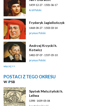
1459-12-27 - 1501-06-17
król Polski
Fryderyk Jagiellończyk
1468-04-27 - 1503-03-14
prymas Polski
Andrzej Krzycki h.
Kotwicz
1482-07-07 - 1537-05-10
prymas Polski
więcej
POSTACI Z TEGO OKRESU
W
i
PSB
Spytek Melsztyński h.
Leliwa
1398 - 1439-05-04
kasztelan biecki