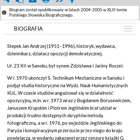
Biogram został opublikowany w latach 2004-2005 w XLIII tomie
Polskiego Słownika Biograficznego.
BIOGRAFIA
BIOGRAFIA
Stepek Jan Andrzej (1951–1996), historyk, wydawca,
GRAF POWIĄZAŃ
dziennikarz, działacz opozycji demokratycznej.
DYSKUSJA
Ur. 23 XII w Sanoku, był synem Zdzisława i Janiny Ruszel.
Mapa
W r. 1970 ukończył S. Technikum Mechaniczne w Sanoku i
podjął studia historyczne na Wydz. Nauk Humanistycznych
KUL. W czasie studiów angażował się w działalność
opozycyjną, m.in. w r. 1973 wraz z Bogdanem Borusewiczem,
Januszem Krupskim i Piotrem Jeglińskim brał udział w
produkcji trudno dostępnych skryptów metodą
fotograficzną, a w r. 1976, po wyjeździe Jeglińskiego do
Paryża i konspiracyjnym przerzucie przez niego do kraju
powielacza, w wydaniu zakazanej przez cenzurę książki G.