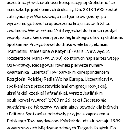
uczestniczył w działalności konspiracyjnej «Solidarności»,
m.in. szkoląc podziemnych drukarzy. Dn. 23 IX 1982 został
zatrzymany w Warszawie, a następnie uwięziony; po
wyrażeniu gotowości opuszczenia kraju został 5 XI t.r.
zwolniony. We wrześniu 1983 wyjechał do Francji i podjął
współpracę z kierowaną przez Jeglińskiego oficyną «Editions
Spotkania». Przygotował do druku wiele książek, m.in.
„Pamiętniki znalezione w Katyniu” (Paris 1989, wyd. 2.
rozszerzone, Paris–W. 1990), do których napisał też wstęp
Od wydawcy
. Redagował również pierwsze numery
kwartalnika „Libertas” i był paryskim korespondentem
Rozgłośni Polskiej Radia Wolna Europa. Uczestniczył w
spotkaniach z przedstawicielami emigracji rosyjskiej,
ukraińskiej, czeskiej i afgańskiej. Wraz z Jeglińskim
opublikował w „Arce” (1989 nr 26) tekst
Dlaczego nie
pojedziemy do Warszawy
, wyjaśniający powody, dla których
«Editions Spotkania» odmówiły przyjęcia zaproszenia
Polskiego Tow. Wydawców Książek do udziału w maju 1989
w warszawskich Międzynarodowych Targach Książek. Do