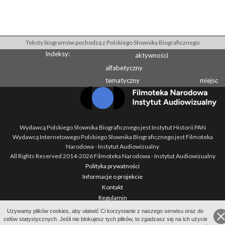
Teksty biogramów pochodzą z Polskiego Słownika Biograficznego
Indeksy:
aktywności
alfabetyczny
tematyczny
miejsc
Wydawcą Polskiego Słownika Biograficznego jest Instytut Historii PAN
Wydawcą Internetowego Polskiego Słownika Biograficznego jest Filmoteka
Narodowa - Instytut Audiowizualny
All Rights Reserved 2014-
2026
Filmoteka Narodowa - Instytut Audiowizualny
Polityka prywatności
Informacje o projekcie
Kontakt
Regulamin
Mapa strony
Uzywamy plików cookies, aby ułatwić Ci korzystanie z naszego serwisu oraz do
BIP
celów statystycznych. Jeśli nie blokujesz tych plików, to zgadzasz się na ich użycie