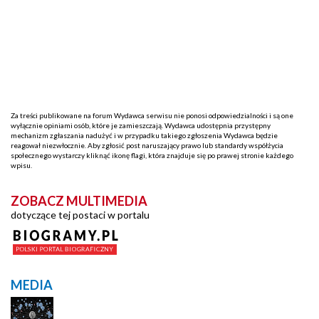
Za treści publikowane na forum Wydawca serwisu nie ponosi odpowiedzialności i są one
wyłącznie opiniami osób, które je zamieszczają. Wydawca udostępnia przystępny
mechanizm zgłaszania nadużyć i w przypadku takiego zgłoszenia Wydawca będzie
reagował niezwłocznie. Aby zgłosić post naruszający prawo lub standardy współżycia
społecznego wystarczy kliknąć ikonę flagi, która znajduje się po prawej stronie każdego
wpisu.
ZOBACZ MULTIMEDIA
dotyczące tej postaci w portalu
MEDIA