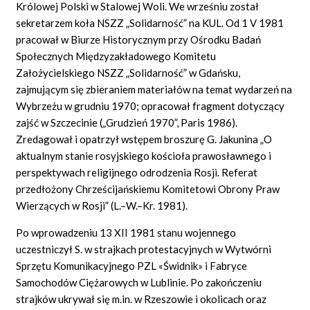
Królowej Polski w Stalowej Woli. We wrześniu został
sekretarzem koła NSZZ „Solidarność” na KUL. Od 1 V 1981
pracował w Biurze Historycznym przy Ośrodku Badań
Społecznych Międzyzakładowego Komitetu
Założycielskiego NSZZ „Solidarność” w Gdańsku,
zajmującym się zbieraniem materiałów na temat wydarzeń na
Wybrzeżu w grudniu 1970; opracował fragment dotyczący
zajść w Szczecinie („Grudzień 1970”, Paris 1986).
Zredagował i opatrzył wstępem broszurę G. Jakunina „O
aktualnym stanie rosyjskiego kościoła prawosławnego i
perspektywach religijnego odrodzenia Rosji. Referat
przedłożony Chrześcijańskiemu Komitetowi Obrony Praw
Wierzących w Rosji” (L.–W.–Kr. 1981).
Po wprowadzeniu 13 XII 1981 stanu wojennego
uczestniczył S. w strajkach protestacyjnych w Wytwórni
Sprzętu Komunikacyjnego PZL «Świdnik» i Fabryce
Samochodów Ciężarowych w Lublinie. Po zakończeniu
strajków ukrywał się m.in. w Rzeszowie i okolicach oraz