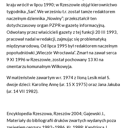
kraju wrócił w lipcu 1990; w Rzeszowie objął kierownictwo
tygodnika „San”. We wrześniu t.r. został tamże redaktorem
naczelnym dziennika „Nowiny”; przekształcił ten
dotychczasowy organ PZPR w gazetę informacyjną.
Odwołany przez właścicieli gazety z tej funkcji 20 III 1993,
pracował nadal w redakcji, zajmując się problematyką
międzynarodową. Od lipca 1995 był redaktorem naczelnym
popołudniówki „Wieczór Wrocławia”. Zmarł na zawał serca
9 XI 1996 w Rzeszowie, został pochowany 13 XI na
cmentarzu komunalnym Wilkowyja.
W małżeństwie zawartym w r. 1974 z Iloną Lesik miał S.
dwoje dzieci: Karolinę Annę (ur. 15 X 1975) oraz Jana Jakuba
(ur. 14 VII 1982).
Encyklopedia Rzeszowa, Rzeszów 2004; Gajewski J.,
Materiały do bibliografii druków zwartych wydanych poza
zasięgiem cenzury 1982–1986, Kr. 1988; Kandziora J.,