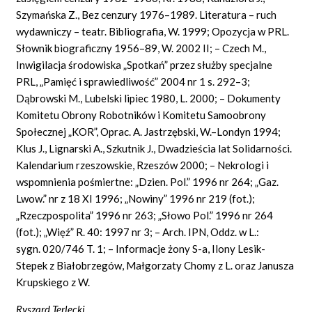
Szymańska Z., Bez cenzury 1976–1989. Literatura – ruch
wydawniczy – teatr. Bibliografia, W. 1999; Opozycja w PRL.
Słownik biograficzny 1956–89, W. 2002 II; – Czech M.,
Inwigilacja środowiska „Spotkań” przez służby specjalne
PRL, „Pamięć i sprawiedliwość” 2004 nr 1 s. 292–3;
Dąbrowski M., Lubelski lipiec 1980, L. 2000; – Dokumenty
Komitetu Obrony Robotników i Komitetu Samoobrony
Społecznej „KOR”, Oprac. A. Jastrzębski, W.–Londyn 1994;
Klus J., Lignarski A., Szkutnik J., Dwadzieścia lat Solidarności.
Kalendarium rzeszowskie, Rzeszów 2000; – Nekrologi i
wspomnienia pośmiertne: „Dzien. Pol.” 1996 nr 264; „Gaz.
Lwow.” nr z 18 XI 1996; „Nowiny” 1996 nr 219 (fot.);
„Rzeczpospolita” 1996 nr 263; „Słowo Pol.” 1996 nr 264
(fot.); „Więź” R. 40: 1997 nr 3; – Arch. IPN, Oddz. w L.:
sygn. 020/746 T. 1; – Informacje żony S-a, Ilony Lesik-
Stepek z Białobrzegów, Małgorzaty Chomy z L. oraz Janusza
Krupskiego z W.
Ryszard Terlecki