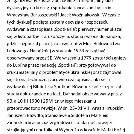
zorganizowany został z udziałem S-a nieoficjalny klub
dyskusyjny, na którego spotkania zapraszani byli m.in.
Władysław Bartoszewski i Jacek Woźniakowski. W czasie
tych dyskusji podjęta została decyzja o rozpoczęciu
wydawania czasopisma „Spotkania”; pierwszy numer ukazał
się w listopadzie. T.r. ukończył S. studia i wrócił do Sanoka,
gdzie rozpoczął pracę jako asystent w Muz. Budownictwa
Ludowego. Najpóźniej w styczniu 1978 zaczął być
obserwowany przez SB. We wrześniu 1979 został ściągnięty
do Lublina przez redakcję „Spotkań”; przygotowywał do
druku materiały o problematyce ukraińskiej oraz zajmował
się stroną techniczną zarówno czasopisma, jak i serii
wydawniczej Biblioteka Spotkań. Równocześnie rozpoczął
studia doktoranckie na KUL. Był nadal obserwowany przez
SB, a 10 III 1980 i 25 VI t.r. w jego mieszkaniu
przeprowadzono rewizje. W dn. 25–31 VIII wraz z Krupskim,
Januszem Bazydło, Stanisławem Sudołem i Markiem
Zielińskim brał udział w głodówce solidarnościowej ze
strajkującymi robotnikami Wybrzeża w kościele Matki Bożej