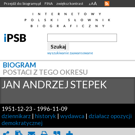
A
Przejdź do: biogramy.pl
FINA
zwiększ kontrast
A
A
wyszukiwanie zaawansowane
BIOGRAM
POSTACI Z TEGO OKRESU
JAN ANDRZEJ
STEPEK
1951-12-23
-
1996-11-09
dziennikarz
|
historyk
|
wydawca
|
działacz opozycji
demokratycznej