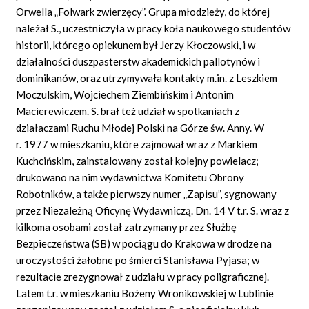
Orwella „Folwark zwierzęcy”. Grupa młodzieży, do której
należał S., uczestniczyła w pracy koła naukowego studentów
historii, którego opiekunem był Jerzy Kłoczowski, i w
działalności duszpasterstw akademickich pallotynów i
dominikanów, oraz utrzymywała kontakty m.in. z Leszkiem
Moczulskim, Wojciechem Ziembińskim i Antonim
Macierewiczem. S. brał też udział w spotkaniach z
działaczami Ruchu Młodej Polski na Górze św. Anny. W
r. 1977 w mieszkaniu, które zajmował wraz z Markiem
Kuchcińskim, zainstalowany został kolejny powielacz;
drukowano na nim wydawnictwa Komitetu Obrony
Robotników, a także pierwszy numer „Zapisu”, sygnowany
przez Niezależną Oficynę Wydawniczą. Dn. 14 V t.r. S. wraz z
kilkoma osobami został zatrzymany przez Służbę
Bezpieczeństwa (SB) w pociągu do Krakowa w drodze na
uroczystości żałobne po śmierci Stanisława Pyjasa; w
rezultacie zrezygnował z udziału w pracy poligraficznej.
Latem t.r. w mieszkaniu Bożeny Wronikowskiej w Lublinie