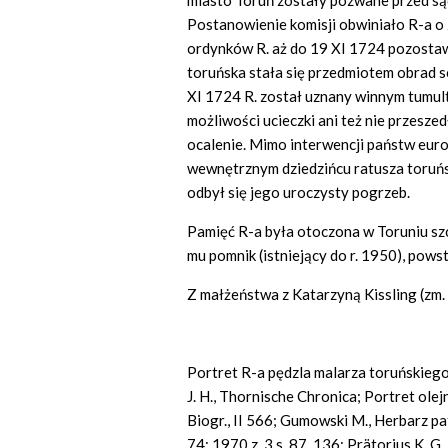
miasto Toruń zostały pozwane przed są
Postanowienie komisji obwiniało R-a o z
ordynków R. aż do 19 XI 1724 pozostawa
toruńska stała się przedmiotem obrad
XI 1724 R. został uznany winnym tumultu 
możliwości ucieczki ani też nie przesze
ocalenie. Mimo interwencji państw euro
wewnętrznym dziedzińcu ratusza toruńsk
odbył się jego uroczysty pogrzeb.
Pamięć R-a była otoczona w Toruniu sz
mu pomnik (istniejący do r. 1950), powst
Z małżeństwa z Katarzyną Kissling (zm.
Portret R-a pędzla malarza toruńskieg
J. H., Thornische Chronica; Portret ole
Biogr., II 566; Gumowski M., Herbarz pa
74: 1970 z. 3 s. 87, 136; Prätorius K. 