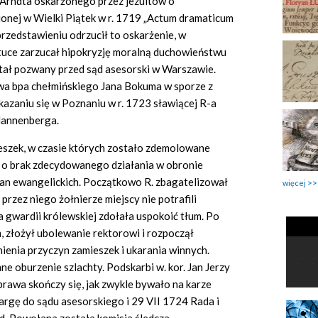
Arndta oskarżonego przez jezuitów o
onej w Wielki Piątek w r. 1719 „Actum dramaticum
rzedstawieniu odrzucił to oskarżenie, w
tuce zarzucał hipokryzję moralną duchowieństwu
stał pozwany przed sąd asesorski w Warszawie.
twa bpa chełmińskiego Jana Bokuma w sporze z
ukazaniu się w Poznaniu w r. 1723 sławiącej R-a
Hannenberga.
eszek, w czasie których zostało zdemolowane
-a o brak zdecydowanego działania w obronie
an ewangelickich. Początkowo R. zbagatelizował
więcej
przez niego żołnierze miejscy nie potrafili
 gwardii królewskiej zdołała uspokoić tłum. Po
, złożył ubolewanie rektorowi i rozpoczął
enia przyczyn zamieszek i ukarania winnych.
 oburzenie szlachty. Podskarbi w. kor. Jan Jerzy
prawa skończy się, jak zwykle bywało na karze
kargę do sądu asesorskiego i 29 VII 1724 Rada i