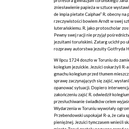
profesora gimnazjum toruńskiego Jana 
zniesławienie papieża w sztuce wystawi
de impia pietate Caiphae”
R.
obecny na p
rzeczywistości bowiem Arndt w swej sz
luterańskiemu. R. jako protoscholar zo
Pewny swej racji nie przyjął pośrednic
jezuitami toruńskimi. Zatarg ucichł po 
rozprawy autorstwa jezuity Gotfryda 
W lipcu 1724 doszło w Toruniu do zami
kolegium jezuickie. Jezuici oskarżyli R
gmachu kolegium przed tłumem mieszcz
sprawę zaczynających się zajść, wysłani 
opanować sytuacji. Dopiero interwencja
zakończeniu zajść R. odwiedził kolegium
przesłuchiwanie świadków celem wyjaśni
Wydarzenia w Toruniu wywołały ogromne
Przebendowski uspokajał R-a, że cała s
pieniężnej. Jezuici tymczasem wnieśli s