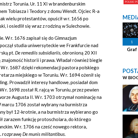
istrz Torunia. Ur. 11 XI w brandenburskim
ynem Tobiasza i Teodory z domu Wendt. Ojciec R-a
MEDI
jak wielu protestantów, opuścił w r. 1656 po
, i osiedlił się wraz z rodziną w Sulechowie.
e. W r. 1676 zapisał się do Gimnazjum
1
począł studia uniwersyteckie we Frankfurcie nad
Graf
rską pt.
De remediis
subsidiariis,
obronioną 20 XII
 znajomość historii i prawa. Władał również biegle
. W r. 1687 dzięki rekomendacji pastora polskiego
POST
etarza miejskiego w Toruniu. W r. 1694 ożenił się
W BIO
sling. Prowadził interesy handlowe, posiadał dom
 r. 1698 został R. rajcą w Toruniu, przez pewien
worze Augusta II. W r. 1703 otrzymał nominację na
W marcu 1706 został wybrany na burmistrza
ny był 12-krotnie, a na burmistrza wybierano go
ił zarazem funkcję protoscholara, do którego
anckim. W r. 1706 na cześć nowego rektora,
R. rozprawę
De munis militantibus.