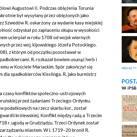
rólowi Augustowi II. Podczas oblężenia Torunia
ukrotnie był wysyłany przez oblężonych jako
zez Szwedów R. oskarżony za wydanie kasy miejskiej
olność odzyskał po zapłaceniu okupu w wysokości
nem ucierpiał w roku 1708 od wojsk wiernych
ych przez woj. kijowskiego Józefa Potockiego.
1708), z którym od początku pozostawał w
 spadkobiercami. R. rozkazał bowiem usunąć herb i
emu w Kościele Mariackim. Spór zakończył się
więcej
dla spadkobierców Kisslinga. R. jako burmistrz
POST
W
i
PSB
a czasy konfliktów społeczno-ustrojowych
toruńskiej przed żądaniami Trzeciego Ordynku.
 podatkowych na rzecz skarbu kor., został
wardii królewskiej. Konflikt między radą a Trzecim
718 r. ugodą w Grudziądzu, Trzeci Ordynek został
arządzaniu miastem. W l. 1719–20 bronił R.