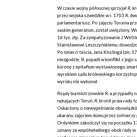
W czasie wojny północnej sprzyjał R. k
przez wojska szwedzkie w r. 1703 R. dw
parlamentariusz. Po zajęciu Torunia pr
saskim generałom, został uwięziony. W
16 tys. złp. Za sympatyzowanie z Wetti
Stanisławowi Leszczyńskiemu, dowodzon
Po śmierci teścia, Jana Kisslinga (zm. 
niezgodzie, R. popadł w konflikt z jego
koronę z epitafium wystawionego zmarł
wyrokiem sądu królewskiego korzystnym 
wyroku nie wykonał.
Rządy burmistrzowskie R-a przypadły n
nękających Toruń. R. bronił praw rady 
Oskarżony o niewypełnianie obowiązków
ukarany zajęciem domu przez żołnierzy g
Ordynkiem zakończył się na początku 1
uznany za współwładnego obok rady w z