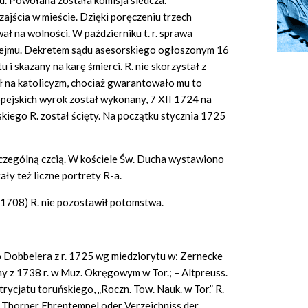
d. Powołana została komisja śledcza.
ajścia w mieście. Dzięki poręczeniu trzech
ł na wolności. W październiku t. r. sprawa
 sejmu. Dekretem sądu asesorskiego ogłoszonym 16
i skazany na karę śmierci. R. nie skorzystał z
dł na katolicyzm, chociaż gwarantowało mu to
pejskich wyrok został wykonany, 7 XII 1724 na
iego R. został ścięty. Na początku stycznia 1725
czególną czcią. W kościele Św. Ducha wystawiono
ały też liczne portrety R-a.
 1708) R. nie pozostawił potomstwa.
o Dobbelera z r. 1725 wg miedziorytu w: Zernecke
jny z 1738 r. w Muz. Okręgowym w Tor.; – Altpreuss.
trycjatu toruńskiego, „Roczn.
Tow. Nauk. w Tor.” R.
G., Thorner Ehrentempel oder Verzeichniss der