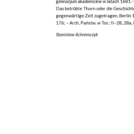
gimnazjum akademickie w latach 1681–181
Das betrübte Thorn oder die Geschichte
gegenwärtige Zeit zugetragen, Berlin 1
176; – Arch.
Państw. w Tor.: II–28, 28a, 
Stanisław Achremczyk