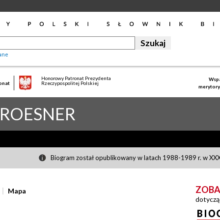
ane
Honorowy Patronat Prezydenta
Wspa
onat
Rzeczypospolitej Polskiej
merytory
ROESNER
Biogram został opublikowany w latach 1988-1989 r. w XXXI
ZOBA
Mapa
dotyczą