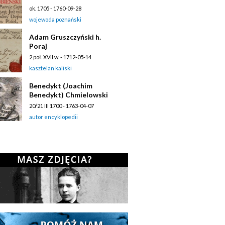
ok. 1705 - 1760-09-28
wojewoda poznański
Adam Gruszczyński h.
Poraj
2 poł. XVII w. - 1712-05-14
kasztelan kaliski
Benedykt (Joachim
Benedykt) Chmielowski
20/21 III 1700 - 1763-04-07
autor encyklopedii