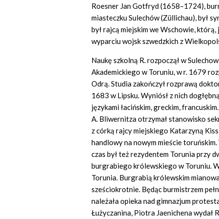
Roesner Jan Gotfryd (1658–1724), burm
miasteczku Sulechów (Züllichau), był s
był rajcą miejskim we Wschowie, którą, 
wyparciu wojsk szwedzkich z Wielkopolski
Naukę szkolną R. rozpoczął w Sulechowi
Akademickiego w Toruniu, w r. 1679 roz
Odrą. Studia zakończył rozprawą dokto
1683 w Lipsku. Wyniósł z nich dogłębną
językami łacińskim, greckim, francuskim
A. Bliwernitza otrzymał stanowisko sekr
z córką rajcy miejskiego Katarzyną Kis
handlowy na nowym mieście toruńskim. W
czas był też rezydentem Torunia przy d
burgrabiego królewskiego w Toruniu. 
Torunia. Burgrabią królewskim mianowa
sześciokrotnie. Będąc burmistrzem pełn
należała opieka nad gimnazjum protest
Łużyczanina, Piotra Jaenichena wydał 