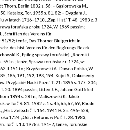
 Thorn, Berlin 1832 s. 56; – Gąsiorowska M.,
850.
Katalog, Tor. 1955 s. 81, 82; – Dygdała J.,
iu w latach 1716–1718, „Zap.
Hist.” T. 48: 1983 z. 3
 Sprawa toruńska z roku 1724, W. 1969 passim;
, „Schriften des Vereins für
 51/52; tenże, Das Thorner Blutgericht in
chr. des hist.
Vereins für den Regirungs Bezirk
howski K., Epilog sprawy toruńskiej, „Roczniki
. 55 i n.; tenże, Sprawa toruńska z r. 1724, w:
63 II 151 i n.; Krzyżanowski A., Dawna Polska, W.
185, 186, 191, 192, 193, 194; Kujot S., Dokumenty
Tow. Przyjaciół Nauki Pozn.” T. 21: 1895 s. 177–334;
T. 20: 1894 passim; Litten J. E., Johann Gottfried
orn 1894 s. 28 i n.; Maliszewski K., Jakub
k. w Tor.” R. 81: 1982 z. 1 s. 45, 65, 67, 69; Rhode
, „Hist.
Zeitschr.” T. 164: 1941 H. 3 s. 496–528;
oku 1724, „Odr. i Reform. w Pol.” T. 28: 1983;
zn.
Tor.” T. 13: 1978 s. 191–2; tenże, Toruńskie