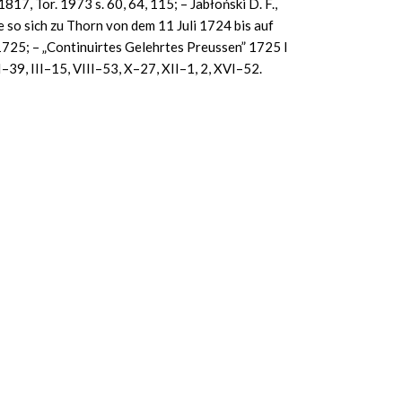
7, Tor. 1973 s. 60, 64, 115; – Jabłoński D. F.,
 so sich zu Thorn von dem 11 Juli 1724 bis auf
725; – „Continuirtes Gelehrtes Preussen” 1725 I
I–39, III–15, VIII–53, X–27, XII–1, 2, XVI–52.