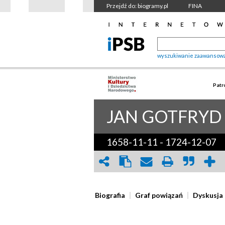
Przejdź do: biogramy.pl
FINA
wyszukiwanie zaawansow
Patr
JAN GOTFRYD
1658-11-11
-
1724-12-07
Biografia
Graf powiązań
Dyskusja