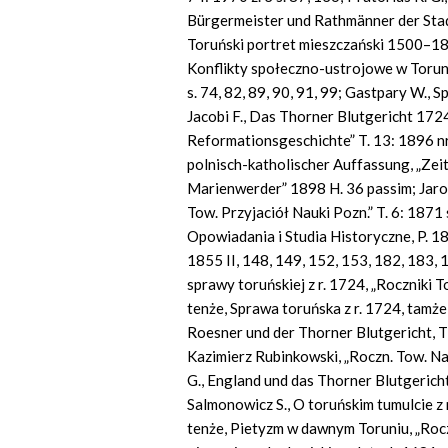
Bürgermeister und Rathmänner der Stadt
Toruński portret mieszczański 1500–1
Konflikty społeczno-ustrojowe w Torun
s. 74, 82, 89, 90, 91, 99; Gastpary W.,
Jacobi F., Das Thorner Blutgericht 1724
Reformationsgeschichte” T. 13: 1896 nr
polnisch-katholischer Auffassung, „Zeits
Marienwerder” 1898 H. 36 passim; Jaroc
Tow. Przyjaciół Nauki Pozn.” T. 6: 1871 s
Opowiadania i Studia Historyczne, P. 18
1855 II, 148, 149, 152, 153, 182, 183, 
sprawy toruńskiej z r. 1724, „Roczniki 
tenże, Sprawa toruńska z r. 1724, tamże 
Roesner und der Thorner Blutgericht, Th
Kazimierz Rubinkowski, „Roczn.
Tow. Nau
G., England und das Thorner Blutgericht
Salmonowicz S., O toruńskim tumulcie z r
tenże, Pietyzm w dawnym Toruniu, „Roc