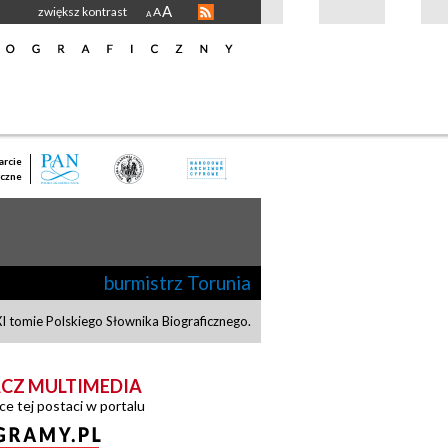
A
zwiększ kontrast
A
A
rcie
czne
burmistrz Torunia
 tomie Polskiego Słownika Biograficznego.
CZ MULTIMEDIA
ce tej postaci w portalu