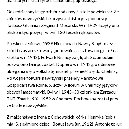
dla chorych. Miał tytuł szambelana papieskiego.
Odziedziczony księgozbiór rodzinny S. stale powiększał. Ze
zbiorów nawrzyńskich korzystali historycy pomorscy –
Tadeusz Glemma i Zygmunt Mocarski. W r. 1939 liczyły one
blisko 6 tys. pozycji, w tym 130 teczek rękopisów.
Po wkroczeniu w r. 1939 Niemców do Nawry S. był przez
krótki czas aresztowany (ponownie aresztowano go też na
krótko w r. 1943). Folwark Niemcy zajęli, ale Sczanieckim
pozwolono tam pozostać. Dopiero w r. 1942, po odmowie
ubiegania się o volkslistę, musieli przenieść się do Chełmży.
Po wojnie folwark nawrzyński przejęły Państwowe
Gospodarstwa Rolne. S. uczył w liceum w Chełmży języków
obcych i matematyki. Był w l. 1945–50 członkiem Zarządu
TNT. Zmarł 19 XI 1952 w Chełmży. Pochowany został przy
kościele nawrzyńskim.
Z małżeństwa z Ireną z Cichowskich, córką Henryka (zob.)
miał S. siedmioro dzieci: Bogusławę (ur. 1912), Antoniego (ur.