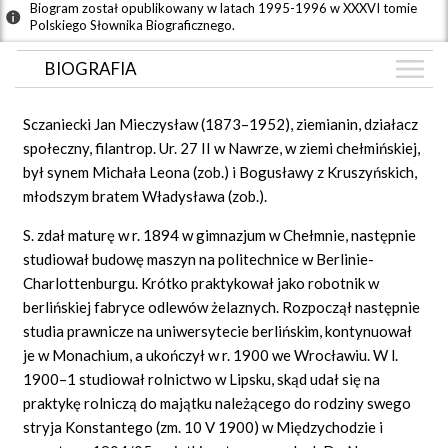
Biogram został opublikowany w latach 1995-1996 w XXXVI tomie
Polskiego Słownika Biograficznego.
BIOGRAFIA
BIOGRAFIA
Sczaniecki Jan Mieczysław (1873–1952), ziemianin, działacz
GRAF POWIĄZAŃ
społeczny, filantrop. Ur. 27 II w Nawrze, w ziemi chełmińskiej,
był synem Michała Leona (zob.) i Bogusławy z Kruszyńskich,
DYSKUSJA
młodszym bratem Władysława (zob.).
Mapa
S. zdał maturę w r. 1894 w gimnazjum w Chełmnie, następnie
studiował budowę maszyn na politechnice w Berlinie-
Charlottenburgu. Krótko praktykował jako robotnik w
berlińskiej fabryce odlewów żelaznych. Rozpoczął następnie
studia prawnicze na uniwersytecie berlińskim, kontynuował
je w Monachium, a ukończył w r. 1900 we Wrocławiu. W l.
1900–1 studiował rolnictwo w Lipsku, skąd udał się na
praktykę rolniczą do majątku należącego do rodziny swego
stryja Konstantego (zm. 10 V 1900) w Międzychodzie i