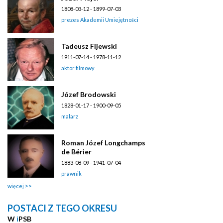
1808-03-12 - 1899-07-03
prezes Akademii Umiejętności
Tadeusz Fijewski
1911-07-14 - 1978-11-12
aktor filmowy
Józef Brodowski
1828-01-17 - 1900-09-05
malarz
Roman Józef Longchamps
de Bérier
1883-08-09 - 1941-07-04
prawnik
więcej
POSTACI Z TEGO OKRESU
W
i
PSB