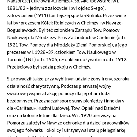
Nadzorczej Cukrowni «Chełmża», Sp. Akc. (powstałej w l.
1881/82 – jednym z założycieli był ojciec S-ego),
założycielem (1911) tamtejszej spółki «Rolnik». Przez wiele
lat był prezesem Kółek Rolniczych w Chełmży i w Nawrze-
Bogusławkach. Był też członkiem Zarządu Tow. Pomocy
Naukowej dla Młodzieży Prus Zachodnich w Chełmnie (od r.
1921 Tow. Pomocy dla Młodzieży Ziemi Pomorskiej), a jego
prezesem w l. 1928–39, członkiem Tow. Naukowego w
Toruniu (TNT) od r. 1905, członkiem dożywotnim od r. 1912.
Przejściowo był sędzią pokoju w Chełmży.
S. prowadził także, przy wybitnym udziale żony Ireny, szeroką
działalność charytatywną. Podczas pierwszej wojny
światowej wspierał akcję pomocy dla jej ofiar i ludzi
bezdomnych. Przeznaczał spore sumy pieniędzy i inne dary
dla «Caritasu», Kuchni Ludowej, Tow. Opieki nad Dziećmi
oraz na kolonie letnie dla dzieci. W r. 1920 pierwszy na
Pomorzu założył w Nawrze ochronkę dla dzieci pracowników
swojego folwarku i okolicy i utrzymywał stałą pielęgniarkę