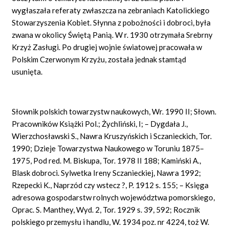
wygłaszała referaty zwłaszcza na zebraniach Katolickiego
Stowarzyszenia Kobiet. Słynna z pobożności i dobroci, była
zwana w okolicy Świętą Panią. W r. 1930 otrzymała Srebrny
Krzyż Zasługi. Po drugiej wojnie światowej pracowała w
Polskim Czerwonym Krzyżu, została jednak stamtąd
usunięta.
Słownik polskich towarzystw naukowych, Wr. 1990 II; Słown.
Pracowników Książki Pol.; Żychliński, I; – Dygdała J.,
Wierzchosławski S., Nawra Kruszyńskich i Sczanieckich, Tor.
1990; Dzieje Towarzystwa Naukowego w Toruniu 1875–
1975, Pod red. M. Biskupa, Tor. 1978 II 188; Kamiński A.,
Blask dobroci. Sylwetka Ireny Sczanieckiej, Nawra 1992;
Rzepecki K., Naprzód czy wstecz ?, P. 1912 s. 155; – Księga
adresowa gospodarstw rolnych województwa pomorskiego,
Oprac. S. Manthey, Wyd. 2, Tor. 1929 s. 39, 592; Rocznik
polskiego przemysłu i handlu, W. 1934 poz. nr 4224, toż W.