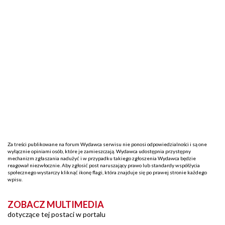
Za treści publikowane na forum Wydawca serwisu nie ponosi odpowiedzialności i są one
wyłącznie opiniami osób, które je zamieszczają. Wydawca udostępnia przystępny
mechanizm zgłaszania nadużyć i w przypadku takiego zgłoszenia Wydawca będzie
reagował niezwłocznie. Aby zgłosić post naruszający prawo lub standardy współżycia
społecznego wystarczy kliknąć ikonę flagi, która znajduje się po prawej stronie każdego
wpisu.
ZOBACZ MULTIMEDIA
dotyczące tej postaci w portalu