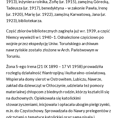
1913), inżyniera rolnika, Zofię (ur. 1915), zamężną Górecką,
Tadeusza (ur. 1917), benedyktyna – w zakonie Pawła, Irenę
(ur. 1920), Marię (ur. 1922), zamężną Karwatową, Jana (ur.
1923), bibliotekarza.
Część zbiorów bibliotecznych zaginęła już w r. 1939, a część
Niemcy wywieźli w l. 1940–1. Odnalezione częściowo po
wojnie przez ekspedycję Uniw. Toruńskiego archiwum
nawrzyńskie zostało złożone w Arch. Państwowym w
Toruniu.
Żona S-ego Irena (21 IX 1890 – 17 VI 1958) prowadziła
rozległą działalność filantropijną i kulturalno-oświatową.
Wspierała domy sierot w Ostrowitem, Lubiczu, Nawrze,
zakład dla dziewcząt w Otłoczynie, udzielała też pomocy
materialnej chłopcom z biednych rodzin, którzy kształcili się
na duchownych. Opiekowała się katolickimi
stowarzyszeniami, inicjowała i opłacała ubogim pielgrzymki,
m.in. do Częstochowy. Sprowadzała do Nawry prelegentów z
odczytami o tematyce katolickiej oraz sama pisała i