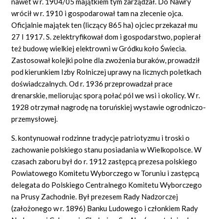
nawet w r. 1904/05 majątkiem tym zarządzał. Do Nawry
wrócił w r. 1910 i gospodarował tam na zlecenie ojca.
Oficjalnie majątek ten (liczący 865 ha) ojciec przekazał mu
27 I 1917. S. zelektryfikował dom i gospodarstwo, popierał
też budowę wielkiej elektrowni w Gródku koło Świecia.
Zastosował kolejki polne dla zwożenia buraków, prowadził
pod kierunkiem Izby Rolniczej uprawy na licznych poletkach
doświadczalnych. Od r. 1936 przeprowadzał prace
drenarskie, meliorując sporą połać pól we wsi i okolicy. W r.
1928 otrzymał nagrodę na toruńskiej wystawie ogrodniczo-
przemysłowej.
S. kontynuował rodzinne tradycje patriotyzmu i troski o
zachowanie polskiego stanu posiadania w Wielkopolsce. W
czasach zaboru był do r. 1912 zastępcą prezesa polskiego
Powiatowego Komitetu Wyborczego w Toruniu i zastępcą
delegata do Polskiego Centralnego Komitetu Wyborczego
na Prusy Zachodnie. Był prezesem Rady Nadzorczej
(założonego w r. 1896) Banku Ludowego i członkiem Rady