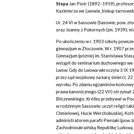
Stepa
Jan Piotr (1892–1959), profesor 
Kazimierza we Lwowie, biskup tarnowsk
Ur. 24 VI w Sassowie (Sasowie, pow. zło
oraz Joanny z Pokornych (zm. 1939); miał
Po ukończeniu w r. 1903 szkoły powszec
gimnazjum w Złoczowie. W r. 1907 prze
Gimnazjum (później im. Stanisława Stas
wstąpił do seminarium duchownego we L
Lwow. Gdy do Lwowa wkroczyła 3 IX 191
przez sąd wojskowy na karę śmierci; 22 
wyroku. Po zdaniu egzaminów końcowych z
prawa kanonicznego (22 VII) otrzymał 2
Bilczewskiego. Krótko przebywał w Pod
w rodzinnym Sassowie; uczył religii ta
Chmielowej, Hucie Werchobuskiej, Kołt
administratorem parafii Pieniaki (pow. 
Zachodnioukraińską Republikę Ludową zos