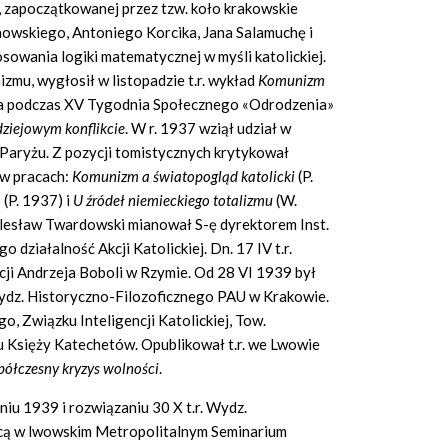
i, zapoczątkowanej przez tzw. koło krakowskie
nowskiego, Antoniego Korcika, Jana Salamuchę i
sowania logiki matematycznej w myśli katolickiej.
zmu, wygłosił w listopadzie t.r. wykład
Komunizm
 a podczas XV Tygodnia Społecznego «Odrodzenia»
dziejowym konflikcie
. W r. 1937 wziął udział w
aryżu. Z pozycji tomistycznych krytykował
. w pracach:
Komunizm a światopogląd katolicki
(P.
a
(P. 1937) i
U źródeł niemieckiego totalizmu
(W.
olesław Twardowski mianował S-ę dyrektorem Inst.
 działalność Akcji Katolickiej. Dn. 17 IV t.r.
cji Andrzeja Boboli w Rzymie. Od 28 VI 1939 był
ydz. Historyczno-Filozoficznego PAU w Krakowie.
, Związku Inteligencji Katolickiej, Tow.
Księży Katechetów. Opublikował t.r. we Lwowie
półczesny kryzys wolności
.
u 1939 i rozwiązaniu 30 X t.r. Wydz.
cą w lwowskim Metropolitalnym Seminarium