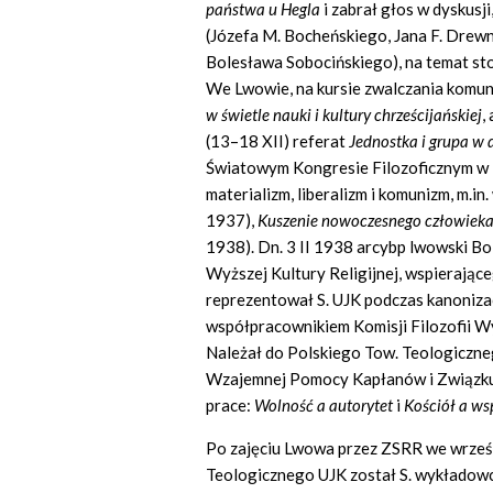
państwa u Hegla
i zabrał głos w dyskusj
(Józefa M. Bocheńskiego, Jana F. Drew
Bolesława Sobocińskiego), na temat sto
We Lwowie, na kursie zwalczania komuni
w świetle nauki i kultury chrześcijańskiej
,
(13–18 XII) referat
Jednostka i grupa w 
Światowym Kongresie Filozoficznym w P
materializm, liberalizm i komunizm, m.in
1937),
Kuszenie nowoczesnego człowiek
1938). Dn. 3 II 1938 arcybp lwowski B
Wyższej Kultury Religijnej, wspierającego
reprezentował S. UJK podczas kanoniza
współpracownikiem Komisji Filozofii W
Należał do Polskiego Tow. Teologicznego
Wzajemnej Pomocy Kapłanów i Związku 
prace:
Wolność a autorytet
i
Kościół a ws
Po zajęciu Lwowa przez ZSRR we wrześni
Teologicznego UJK został S. wykładow