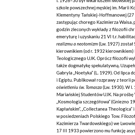
l. 1926–30 był wikariuszem lwowskiej pa
szkole powszechnej męskiej im. Marii Kon
Klementyny Tańskiej-Hoffmanowej (27 V
zastępując chorego Kazimierza Waisa,
godzin zleconych wykłady z filozofii chr
emeryturę i uzyskaniu 21 VI t.r. habilit
realizmu a neotomizm
(Lw. 1927) został
kierownikiem (od r. 1932 kierownikiem) I
Teologicznego UJK. Oprócz filozofii wyk
także dogmatykę spekulatywną. Uzupełn
Gabryla „Noetyka” (L. 1929). Od lipca 
i Egiptu. Publikował rozprawy z teorii p
oświetleniu św. Tomasza
(Lw. 1930). W l.
Mariańskiej Studentów UJK. Na prośbę W
„Kosmologia szczegółowa” (Gniezno 1932
Kapłańskim”, „Collectanea Theologica” i 
w posiedzeniach Polskiego Tow. Filozofi
Kazimierza Twardowskiego) we Lwowie.
17 III 1933 powierzono mu funkcję asys