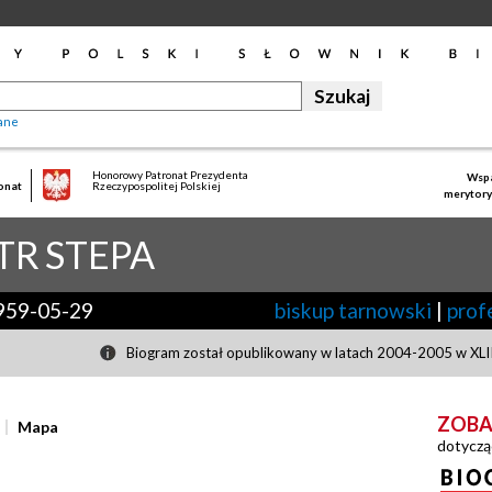
ane
Honorowy Patronat Prezydenta
Wspa
onat
Rzeczypospolitej Polskiej
merytory
TR
STEPA
959-05-29
biskup tarnowski
|
prof
Biogram został opublikowany w latach 2004-2005 w XLIII
ZOBA
Mapa
dotyczą