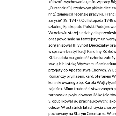
«filozofii wychowania», m.in. w pracy
Bóg
„Currendzie” (urzędowym piśmie diec. 
nr 1) zamieścił recenzję pracy ks. Fran
zarysie” (Kr. 1947). Od listopada 194
szkolnej Episkopatu Polski. Podejmowa
Wrocławiu stałej siedziby dla przeni
oraz powołanie na tamtejszym uniwersy
zorganizował III Synod Diecezjalny or
w sprawie beatyfikacji Karoliny Kózków
KUL nadała mu godność członka założyci
swoją bibliotekę Wyższemu Seminarium
przyjęty do Apostolstwa Chorych. W l
Komańczy prymasem, kard. Stefanem Wys
konsekrowanego bp. Karola Wojtyły, mi
zajdzie». Mimo trudności stwarzanych p
tarnowskiej wybudowano 36 kościołów,
S. opublikował 86 prac naukowych; jako b
odezw. W ostatnich latach życia chorow
pochowany na Starym Cmentarzu. W uro