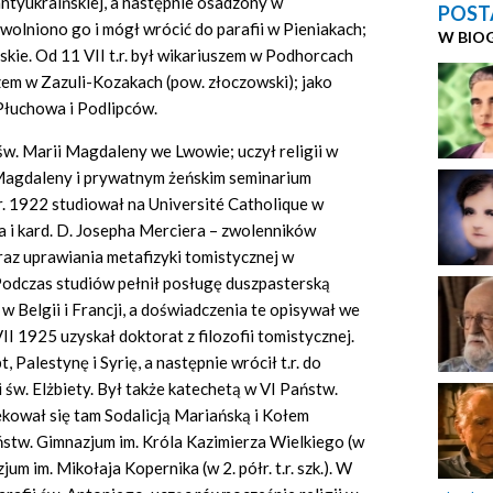
ntyukraińskiej, a następnie osadzony w
POST
wolniono go i mógł wrócić do parafii w Pieniakach;
W BIO
kie. Od 11 VII t.r. był wikariuszem w Podhorcach
czem w Zazuli-Kozakach (pow. złoczowski); jako
 Płuchowa i Podlipców.
 św. Marii Magdaleny we Lwowie; uczył religii w
 Magdaleny i prywatnym żeńskim seminarium
. 1922 studiował na Université Catholique w
a i kard. D. Josepha Merciera – zwolenników
raz uprawiania metafizyki tomistycznej w
odczas studiów pełnił posługę duszpasterską
 Belgii i Francji, a doświadczenia te opisywał we
II 1925 uzyskał doktorat z filozofii tomistycznej.
, Palestynę i Syrię, a następnie wrócił t.r. do
 św. Elżbiety. Był także katechetą w VI Państw.
ekował się tam Sodalicją Mariańską i Kołem
ństw. Gimnazjum im. Króla Kazimierza Wielkiego (w
zjum im. Mikołaja Kopernika (w 2. półr. t.r. szk.). W