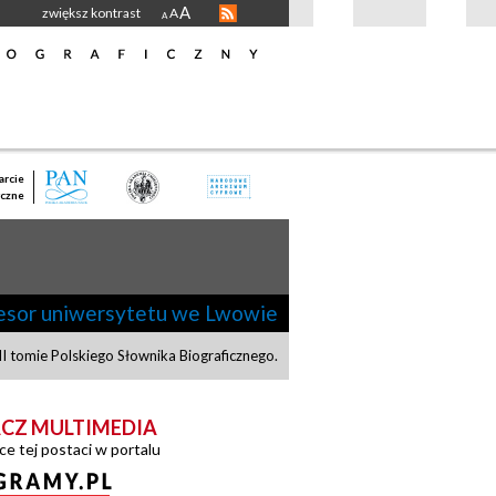
A
zwiększ kontrast
A
A
rcie
czne
esor uniwersytetu we Lwowie
 tomie Polskiego Słownika Biograficznego.
CZ MULTIMEDIA
ce tej postaci w portalu