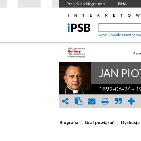
Przejdź do: biogramy.pl
FINA
wyszukiwanie zaawansow
Patr
JAN PIO
1892-06-24
-
1
Biografia
Graf powiązań
Dyskusja