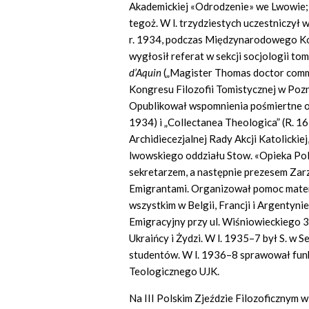
Akademickiej «Odrodzenie» we Lwowie; o
tegoż. W l. trzydziestych uczestniczył
r. 1934, podczas Międzynarodowego Kon
wygłosił referat w sekcji socjologii to
d’Aquin
(„Magister Thomas doctor com
Kongresu Filozofii Tomistycznej w Pozn
Opublikował wspomnienia pośmiertne o W
1934) i „Collectanea Theologica” (R. 1
Archidiecezjalnej Rady Akcji Katolickie
lwowskiego oddziału Stow. «Opieka Po
sekretarzem, a następnie prezesem Zar
Emigrantami. Organizował pomoc materi
wszystkim w Belgii, Francji i Argentyn
Emigracyjny przy ul. Wiśniowieckiego 3
Ukraińcy i Żydzi. W l. 1935–7 był S. w S
studentów. W l. 1936–8 sprawował funk
Teologicznego UJK.
Na III Polskim Zjeździe Filozoficznym w