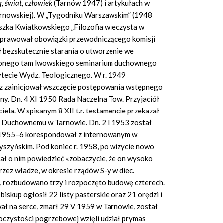
, świat, człowiek
(Tarnów 1947) i artykułach w
tarnowskiej). W „Tygodniku Warszawskim” (1948
ciszka Kwiatkowskiego „Filozofia wieczysta w
8 sprawował obowiązki przewodniczącego komisji
ł bezskutecznie starania o utworzenie we
esionego tam lwowskiego seminarium duchownego
tecie Wydz. Teologicznego. W r. 1949
az zainicjował wszczęcie postępowania wstępnego
ny. Dn. 4 XI 1950 Rada Naczelna Tow. Przyjaciół
ela. W spisanym 8 XII t.r. testamencie przekazał
 Duchownemu w Tarnowie. Dn. 2 I 1953 został
. 1955–6 korespondował z internowanym w
zyńskim. Pod koniec r. 1958, po wizycie nowo
ał o nim powiedzieć «zobaczycie, że on wysoko
rzez władze, w okresie rządów S-y w diec.
 rozbudowano trzy i rozpoczęto budowę czterech.
iskup ogłosił 22 listy pasterskie oraz 21 orędzi i
ał na serce, zmarł 29 V 1959 w Tarnowie, został
czystości pogrzebowej wzięli udział prymas