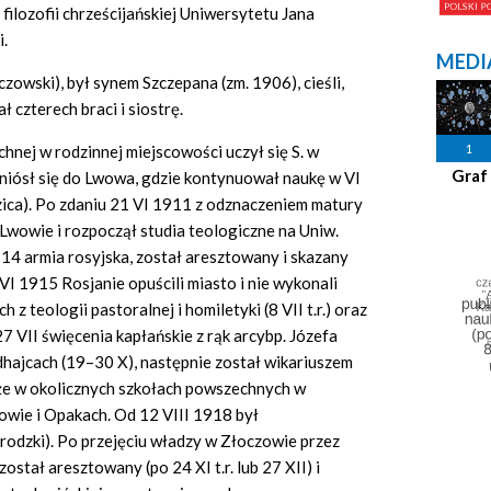
filozofii chrześcijańskiej Uniwersytetu Jana
i.
MEDI
czowski), był synem Szczepana (zm. 1906), cieśli,
 czterech braci i siostrę.
1
hnej w rodzinnej miejscowości uczył się S. w
Graf
niósł się do Lwowa, gdzie kontynuował naukę w VI
zica). Po zdaniu 21 VI 1911 z odznaczeniem matury
wowie i rozpoczął studia teologiczne na Uniw.
4 armia rosyjska, został aresztowany i skazany
VI 1915 Rosjanie opuścili miasto i nie wykonali
 teologii pastoralnej i homiletyki (8 VII t.r.) oraz
7 VII święcenia kapłańskie z rąk arcybp. Józefa
hajcach (19–30 X), następnie został wikariuszem
kże w okolicznych szkołach powszechnych w
owie i Opakach. Od 12 VIII 1918 był
brodzki). Po przejęciu władzy w Złoczowie przez
tał aresztowany (po 24 XI t.r. lub 27 XII) i