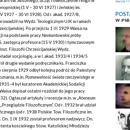
rafii św. Antoniego, ucząc równocześnie religii w
więcej
opnickiej (1 V – 30 VI 1927) i żeńskiej im.
POST
 1927 – 30 VI 1928). Od r. akad. 1927/8,
W
i
PSB
 prowadził na Wydz. Teologicznym UJK w ramach
ześcijańskiej. Po przejściu 1 III 1929 Waisa na
acji na podstawie pracy
Neokantowskie próby
 S. zastępcą profesora (15 V 1930) i tymczasowym
nst. Filozofii Chrześcijańskiej Wydz.
ładał socjologię, a w l. akad. 1933/4 i 1934/5
ił drugie wydanie podręcznika ks. Franciszka
do sierpnia 1929 odbył kolejną podróż do Palestyny
oznania, m.in.
Poznawalność świata rzeczywistego w
 1931–4 był kuratorem Akademickiej Sodalicji
aisa dopisał ostatni rozdział do jego pracy
). Ogłaszał artykuły i recenzje m.in. w „Ateneum
„Przeglądzie Filozoficznym”. Od r. 1932 brał udział
cznego (od r. 1938 Polskie Tow. Filozoficzne im.
 Dn. 1 IX 1932 został profesorem nadzwycz. Dn.
tenta kościelnego Stow. Katolickiej Młodzieży