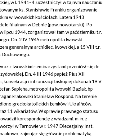
iej, w l. 1941–4, uczestniczył w tajnym nauczaniu
towanym ks. Stanisławie Franklu organizowanie
ńskim w lwowskich kościołach. Latem 1943
iele filialnym w Dębnie (pow. nowotarski). Po
lipcu 1944, zorganizował tam w październiku t.r.
go. Dn. 2 IV 1945 metropolita lwowski
m generalnym archidiec. lwowskiej, a 15 VIII t.r.
um Duchownego.
wraz z lwowskimi seminarzystami przeniósł się do
ydowskiej. Dn. 4 III 1946 papież Pius XII
onsekracji i intronizacji biskupiej dokonali 19 V
Stefan Sapieha, metropolita lwowski Baziak, bp
fragan krakowski Stanisław Rospond. Na terenie
iedlono greckokatolickich Łemków i Ukraińców,
oraz 11 wikariatów. W sprawie prawnego statusu
owadził korespondencję z władzami, m.in. z
orzył w Tarnowie w r. 1947 Diecezjalny Inst.
naukowo, zajmując się głównie problematyką