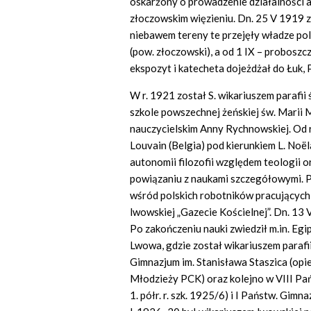
oskarżony o prowadzenie działalności a
złoczowskim więzieniu. Dn. 25 V 1919 z
niebawem tereny te przejęły władze pols
(pow. złoczowski), a od 1 IX – probosz
ekspozyt i katecheta dojeżdżał do Łuk,
W r. 1921 został S. wikariuszem parafii
szkole powszechnej żeńskiej św. Marii
nauczycielskim Anny Rychnowskiej. Od r
Louvain (Belgia) pod kierunkiem L. Noël
autonomii filozofii względem teologii o
powiązaniu z naukami szczegółowymi. P
wśród polskich robotników pracujących w
lwowskiej „Gazecie Kościelnej”. Dn. 13 V
Po zakończeniu nauki zwiedził m.in. Egipt
Lwowa, gdzie został wikariuszem parafii
Gimnazjum im. Stanisława Staszica (opi
Młodzieży PCK) oraz kolejno w VIII Pa
1. półr. r. szk. 1925/6) i I Państw. Gimna