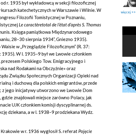
d r. 1935 był wykładowcą w sekcji filozoficznej
 w kursach katechetycznych w Warszawie i Wilnie. W
więcej
gresu Filozofii Tomistycznej w Poznaniu,
mistycznej
Le caractèretotal de l’état d’après S. Thomas
munis. Księga pamiątkowa Międzynarodowego
aniu, 28–30 sierpnia 1934”, Gniezno 1935).
aisie w „Przeglądzie Filozoficznym” (R. 37:
6: 1935). W l. 1935–9 był we Lwowie członkiem
j, prezesem Polskiego Tow. Emigracyjnego i
lska nad Rodakami na Obczyźnie» oraz
ządu Związku Społecznych Organizacji Opieki nad
alną i duchową dla polskich emigrantów, przede
ie; z jego inicjatywy utworzono we Lwowie Dom
, gdzie znajdowali miejsce zarówno Polacy, jak
enacie UJK członkiem komisji dyscyplinarnej ds.
cję dziekana, a w l. 1938–9 prodziekana Wydz.
 Krakowie w r. 1936 wygłosił S. referat
Pojęcie