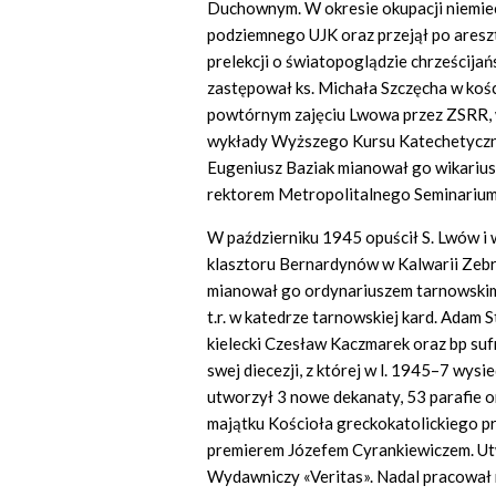
Duchownym. W okresie okupacji niemieck
podziemnego UJK oraz przejął po aresz
prelekcji o światopoglądzie chrześcija
zastępował ks. Michała Szczęcha w kośc
powtórnym zajęciu Lwowa przez ZSRR, w 
wykłady Wyższego Kursu Katechetyczne
Eugeniusz Baziak mianował go wikariusze
rektorem Metropolitalnego Seminari
W październiku 1945 opuścił S. Lwów i 
klasztoru Bernardynów w Kalwarii Zebrz
mianował go ordynariuszem tarnowskim; k
t.r. w katedrze tarnowskiej kard. Adam 
kielecki Czesław Kaczmarek oraz bp su
swej diecezji, z której w l. 1945–7 wys
utworzył 3 nowe dekanaty, 53 parafie 
majątku Kościoła greckokatolickiego pr
premierem Józefem Cyrankiewiczem. Utw
Wydawniczy «Veritas». Nadal pracował 