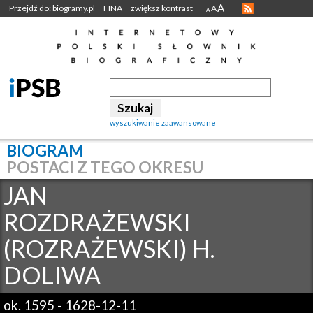
A
Przejdź do: biogramy.pl
FINA
zwiększ kontrast
A
A
wyszukiwanie zaawansowane
BIOGRAM
POSTACI Z TEGO OKRESU
JAN
ROZDRAŻEWSKI
(ROZRAŻEWSKI) H.
DOLIWA
ok. 1595
-
1628-12-11