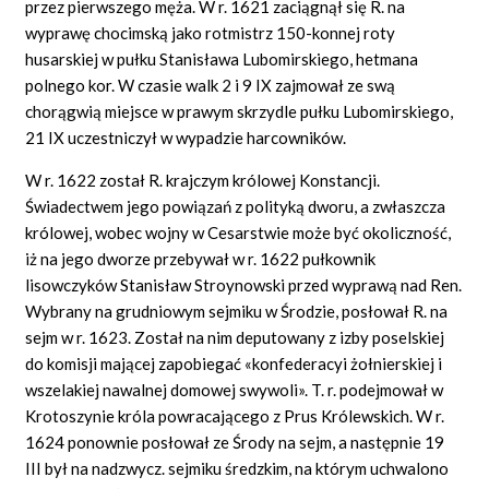
przez pierwszego męża. W r. 1621 zaciągnął się R. na
wyprawę chocimską jako rotmistrz 150-konnej roty
husarskiej w pułku Stanisława Lubomirskiego, hetmana
polnego kor. W czasie walk 2 i 9 IX zajmował ze swą
chorągwią miejsce w prawym skrzydle pułku Lubomirskiego,
21 IX uczestniczył w wypadzie harcowników.
W r. 1622 został R. krajczym królowej Konstancji.
Świadectwem jego powiązań z polityką dworu, a zwłaszcza
królowej, wobec wojny w Cesarstwie może być okoliczność,
iż na jego dworze przebywał w r. 1622 pułkownik
lisowczyków Stanisław Stroynowski przed wyprawą nad Ren.
Wybrany na grudniowym sejmiku w Środzie, posłował R. na
sejm w r. 1623. Został na nim deputowany z izby poselskiej
do komisji mającej zapobiegać «konfederacyi żołnierskiej i
wszelakiej nawalnej domowej swywoli». T. r. podejmował w
Krotoszynie króla powracającego z Prus Królewskich. W r.
1624 ponownie posłował ze Środy na sejm, a następnie 19
III był na nadzwycz. sejmiku średzkim, na którym uchwalono