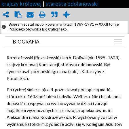
krajczy królowej
|
starosta odolanowski
Biogram został opublikowany w latach 1989-1991 w XXXII tomie
Polskiego Słownika Biograficznego.
BIOGRAFIA
BIOGRAFIA
Rozdrażewski
(Rozrażewski) Jan h. Doliwa (ok. 1595–1628),
GRAF POWIĄZAŃ
krajczy królowej Konstancji, starosta odolanowski. Był
synem kaszt. poznańskiego Jana (zob.) i Katarzyny z
DYSKUSJA
Potulickich.
Po rychłej śmierci ojca R. pozostawał pod opieką matki,
która ok. r. 1603 poślubiła Ludwika Weihera. Nie chciała ona
dopuścić do wpływu na wychowywanie dzieci i zarząd
majątkiem wyznaczonych im przez ojca opiekunów, m. in.
Aleksandra i Jana Rozdrażewskich. R. wychowany został w
wyznaniu katolickim, być może uczył się w Kolegium Jezuitów