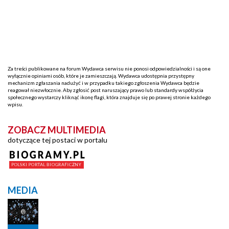
Za treści publikowane na forum Wydawca serwisu nie ponosi odpowiedzialności i są one
wyłącznie opiniami osób, które je zamieszczają. Wydawca udostępnia przystępny
mechanizm zgłaszania nadużyć i w przypadku takiego zgłoszenia Wydawca będzie
reagował niezwłocznie. Aby zgłosić post naruszający prawo lub standardy współżycia
społecznego wystarczy kliknąć ikonę flagi, która znajduje się po prawej stronie każdego
wpisu.
ZOBACZ MULTIMEDIA
dotyczące tej postaci w portalu
MEDIA