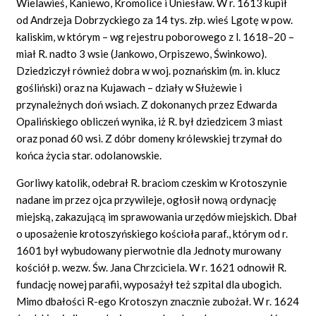
Wielawieś, Kaniewo, Kromolice i Uniesław. W r. 1613 kupił
od Andrzeja Dobrzyckiego za 14 tys. złp. wieś Lgotę w pow.
kaliskim, w którym – wg rejestru poborowego z l. 1618–20 –
miał R. nadto 3 wsie (Jankowo, Orpiszewo, Świnkowo).
Dziedziczył również dobra w woj. poznańskim (m. in. klucz
gośliński) oraz na Kujawach – działy w Służewie i
przynależnych doń wsiach. Z dokonanych przez Edwarda
Opalińskiego obliczeń wynika, iż R. był dziedzicem 3 miast
oraz ponad 60 wsi. Z dóbr domeny królewskiej trzymał do
końca życia star. odolanowskie.
Gorliwy katolik, odebrał R. braciom czeskim w Krotoszynie
nadane im przez ojca przywileje, ogłosił nową ordynację
miejską, zakazującą im sprawowania urzędów miejskich. Dbał
o uposażenie krotoszyńskiego kościoła paraf., którym od r.
1601 był wybudowany pierwotnie dla Jednoty murowany
kościół p. wezw. Św. Jana Chrzciciela. W r. 1621 odnowił R.
fundację nowej parafii, wyposażył też szpital dla ubogich.
Mimo dbałości R-ego Krotoszyn znacznie zubożał. W r. 1624