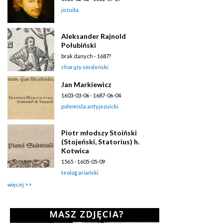
jezuita
Aleksander Rajnold
Połubiński
brak danych - 1687?
chorąży smoleński
Jan Markiewicz
1603-03-06 - 1687-06-04
polemista antyjezuicki
Piotr młodszy Stoiński
(Stojeński, Statorius) h.
Kotwica
1565 - 1605-05-09
teolog ariański
więcej