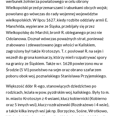
werbunek żołnierza powiatowego w celu obrony
Wielkopolski przed przemarszami i rabunkami obcych wojsk;
powołano go wówczas do rady wojennej województw
wielkopolskich. W lipcu 1627, kiedy rozbite oddziały armii E.
Mansfelda, wypierane ze Śląska, przebijały się przez
Wielkopolskę do Marchii, bronił R. obleganego przez nie
Odolanowa. Doznał wówczas poważnych strat, ponieważ
zrabowano i zdewastowano jego włości w Kaliskiem,
zagrożony był także Krotoszyn. T. r. posłował R. na sejm i
wszedł do grona komisarzy, którzy mieli rozpatrywać spory
na granicy ze Śląskiem. Także w r. 1628 powierzono mu w
Środzie (5 VI) poselstwo na sejm oraz obrano szafarzem
poboru obok woj. poznańskiego Stanisława Przyjemskiego.
Większość dóbr R-ego, stanowiących dziedzictwo po
rodzicach, leżała w pow. pyzdrskim woj. kaliskiego. Były to m.
in. miasto Krotoszyn z 4 wsiami, klucz kobiernicki (Kobierno
oraz 5 innych wsi), klucz rozdrażewski (Rozdrażewo i 4 wsie),
a także kilka innych wsi jak np. Borzęcino, Sośne, Wrotkowo,