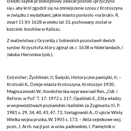
średzki sejmik przedsejmowy zalecał posłom «przyczynić
się», aby król zgodził się na zmniejszenie szosu z Krotoszyna
w związku z wydatkami, jakie miasto poniosło «na bruki». R.
zmarł 11 XII 1628 w wieku lat 33, pochowany został w
kościele Jezuitów w Kaliszu.
Z małżeństwa z Gryzeldą z Sobieskich pozostawił dwóch
synów: Krzysztofa, który zginął ok. r. 1638 w Niderlandach, i
Jakuba Hieronima (zob.).
Estreicher; Żychliński, II; Święcki, Historyczne pamiątki, II; –
Krotoski K., Dzieje miasta Krotoszyna, Krotoszyn 1930;
Magnuszewski W., Kondotierska wyprawa nad Ren, „Odr. i
Reform. w Pol.” T. 17: 1972 s. 117; Opaliński E., Elita władzy
w województwach poznańskim i kaliskim za Zygmunta III, P.
1981 s. 29, 34, 40, 43, 47, 72; Szelągowski A., O ujście Wisły.
Wielka wojna pruska, W. 1905 s. 173; – Akta sejmikowe woj.
pozn., I; Arch. nacji pol. w uniw. padewskim, I; Pamiętnik o