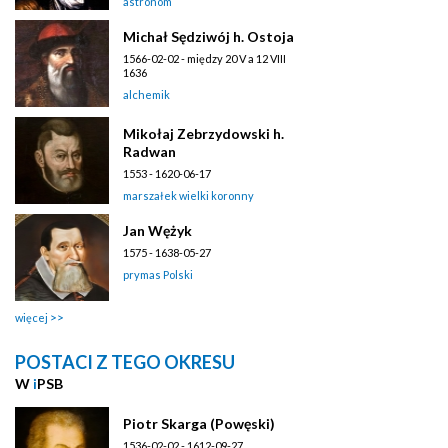
astronom
Michał Sędziwój h. Ostoja
1566-02-02 - między 20 V a 12 VIII
1636
alchemik
Mikołaj Zebrzydowski h.
Radwan
1553 - 1620-06-17
marszałek wielki koronny
Jan Wężyk
1575 - 1638-05-27
prymas Polski
więcej
POSTACI Z TEGO OKRESU
W
i
PSB
Piotr Skarga (Powęski)
1536-02-02 - 1612-09-27