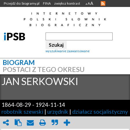
A
Przejdź do: biogramy.pl
FINA
zwiększ kontrast
A
A
wyszukiwanie zaawansowane
BIOGRAM
POSTACI Z TEGO OKRESU
JAN
SERKOWSKI
1864-08-29
-
1924-11-14
robotnik szewski
|
urzędnik
|
działacz socjalistyczny