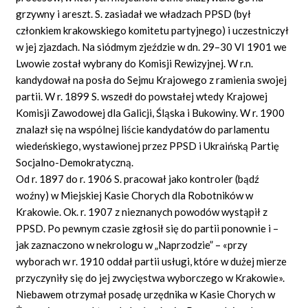
grzywny i areszt. S. zasiadał we władzach PPSD (był
członkiem krakowskiego komitetu partyjnego) i uczestniczył
w jej zjazdach. Na siódmym zjeździe w dn. 29–30 VI 1901 we
Lwowie został wybrany do Komisji Rewizyjnej. W r.n.
kandydował na posła do Sejmu Krajowego z ramienia swojej
partii. W r. 1899 S. wszedł do powstałej wtedy Krajowej
Komisji Zawodowej dla Galicji, Śląska i Bukowiny. W r. 1900
znalazł się na wspólnej liście kandydatów do parlamentu
wiedeńskiego, wystawionej przez PPSD i Ukraińską Partię
Socjalno-Demokratyczną.
Od r. 1897 do r. 1906 S. pracował jako kontroler (bądź
woźny) w Miejskiej Kasie Chorych dla Robotników w
Krakowie. Ok. r. 1907 z nieznanych powodów wystąpił z
PPSD. Po pewnym czasie zgłosił się do partii ponownie i –
jak zaznaczono w nekrologu w „Naprzodzie” – «przy
wyborach w r. 1910 oddał partii usługi, które w dużej mierze
przyczyniły się do jej zwycięstwa wyborczego w Krakowie».
Niebawem otrzymał posadę urzędnika w Kasie Chorych w