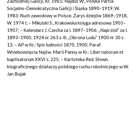
Zachodniej Galicji, Kr. 1961; Najdus W., Polska Partia
Socjalno-Demokratyczna Galicji i Śląska 1890–1919, W.
1983; Ruch zawodowy w Polsce. Zarys dziejów 1869–1918,
W. 1974 I; – Mikulski S., Krakowska księga adresowa 1905–
1907; – Kalendarz J. Czecha za l. 1897–1906; „Naprzód” za l.
1893–1900, 1924 nr 263 s. 8; „Obrona Ludu” 1900 nr 30 s.
12; – AP w Kr.: Spis ludności 1870, 1900; Paraf.
Wniebowzięcia Najśw. Marii Panny w Kr.: Liber natorum et
baptisatorum XXVI s. 225; – Kartoteka Red. Słown.
biograficznego działaczy polskiego ruchu robotniczego w W.
Jan Bujak