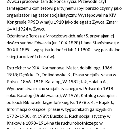
Żywcu i pracował tam do końca życia. Przewodniczył
tamtejszemu komitetowi partyjnemu i był bardzo czynny jako
organizator i agitator socjalistyczny. Występował na XIV
Kongresie PPSD w maju 1918 jako delegat z Żywca. Zmarł
14 XI 1924 w Żywcu.
Ożeniony z Teresą z Mroczkowskich, miał S. przynajmniej
dwóch synów: Edwarda (ur. 10 X 1898) i Jana Stanisława (ur.
30 XII 1899 – wg spisu ludności lub 1 I 1900 – wg parafialnej
księgi urodzeń i chrztów).
Estreicher w. XIX; Kormanowa, Mater. do bibliogr. 1866–
1918; Dębicka D., Dolindowska K., Prasa socjalistyczna w
Polsce 1866–1918. Katalog, W. 1982; taż, Halaba A.,
Wydawnictwa ruchu socjalistycznego w Polsce do 1918
roku. Katalog (Druki zwarte), W. 1976; Katalog czasopism
polskich Biblioteki Jagiellońskiej, Kr. 1978 z. 4; – Bujak J.,
Informacja o książce i prasie w tygodnikach galicyjskich
1772–1900, Kr. 1989; Buszko J., Ruch socjalistyczny w
Krakowie 1890–1914 na tle ruchu robotniczego w