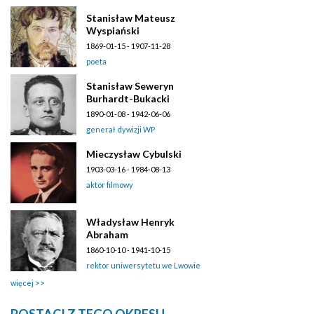
Stanisław Mateusz
Wyspiański
1869-01-15 - 1907-11-28
poeta
Stanisław Seweryn
Burhardt-Bukacki
1890-01-08 - 1942-06-06
generał dywizji WP
Mieczysław Cybulski
1903-03-16 - 1984-08-13
aktor filmowy
Władysław Henryk
Abraham
1860-10-10 - 1941-10-15
rektor uniwersytetu we Lwowie
więcej
POSTACI Z TEGO OKRESU