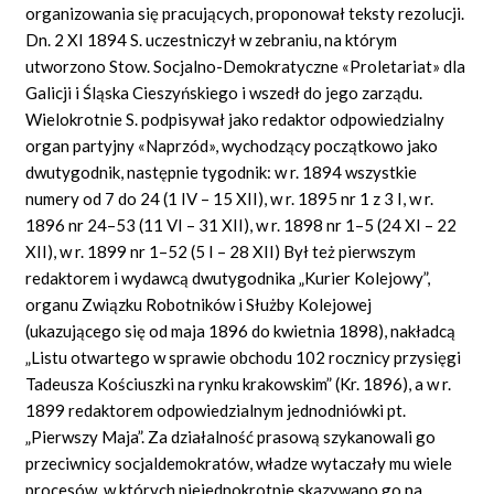
organizowania się pracujących, proponował teksty rezolucji.
Dn. 2 XI 1894 S. uczestniczył w zebraniu, na którym
utworzono Stow. Socjalno-Demokratyczne «Proletariat» dla
Galicji i Śląska Cieszyńskiego i wszedł do jego zarządu.
Wielokrotnie S. podpisywał jako redaktor odpowiedzialny
organ partyjny «Naprzód», wychodzący początkowo jako
dwutygodnik, następnie tygodnik: w r. 1894 wszystkie
numery od 7 do 24 (1 IV – 15 XII), w r. 1895 nr 1 z 3 I, w r.
1896 nr 24–53 (11 VI – 31 XII), w r. 1898 nr 1–5 (24 XI – 22
XII), w r. 1899 nr 1–52 (5 I – 28 XII) Był też pierwszym
redaktorem i wydawcą dwutygodnika „Kurier Kolejowy”,
organu Związku Robotników i Służby Kolejowej
(ukazującego się od maja 1896 do kwietnia 1898), nakładcą
„Listu otwartego w sprawie obchodu 102 rocznicy przysięgi
Tadeusza Kościuszki na rynku krakowskim” (Kr. 1896), a w r.
1899 redaktorem odpowiedzialnym jednodniówki pt.
„Pierwszy Maja”. Za działalność prasową szykanowali go
przeciwnicy socjaldemokratów, władze wytaczały mu wiele
procesów, w których niejednokrotnie skazywano go na