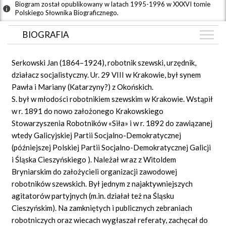
Biogram został opublikowany w latach 1995-1996 w XXXVI tomie
Polskiego Słownika Biograficznego.
BIOGRAFIA
BIOGRAFIA
Serkowski Jan (1864–1924), robotnik szewski, urzędnik,
GRAF POWIĄZAŃ
działacz socjalistyczny. Ur. 29 VIII w Krakowie, był synem
Pawła i Mariany (Katarzyny?) z Okońskich.
DYSKUSJA
S. był w młodości robotnikiem szewskim w Krakowie. Wstąpił
Mapa
w r. 1891 do nowo założonego Krakowskiego
Stowarzyszenia Robotników «Siła» i w r. 1892 do zawiązanej
wtedy Galicyjskiej Partii Socjalno-Demokratycznej
(późniejszej Polskiej Partii Socjalno-Demokratycznej Galicji
i Śląska Cieszyńskiego
). Należał wraz z Witoldem
Bryniarskim do założycieli organizacji zawodowej
robotników szewskich. Był jednym z najaktywniejszych
agitatorów partyjnych (m.in. działał też na Śląsku
Cieszyńskim). Na zamkniętych i publicznych zebraniach
robotniczych oraz wiecach wygłaszał referaty, zachęcał do