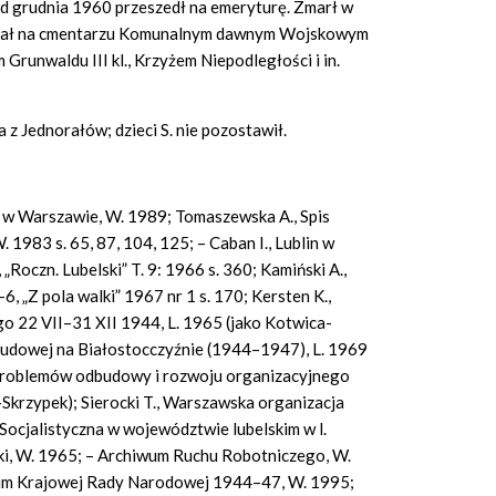
 od grudnia 1960 przeszedł na emeryturę. Zmarł w
stał na cmentarzu Komunalnym dawnym Wojskowym
runwaldu III kl., Krzyżem Niepodległości i in.
 Jednorałów; dzieci S. nie pozostawił.
 Warszawie, W. 1989; Tomaszewska A., Spis
1983 s. 65, 87, 104, 125; – Caban I., Lublin w
Roczn. Lubelski” T. 9: 1966 s. 360; Kamiński A.,
 „Z pola walki” 1967 nr 1 s. 170; Kersten K.,
 22 VII–31 XII 1944, L. 1965 (jako Kotwica-
 ludowej na Białostocczyźnie (1944–1947), L. 1969
 Z problemów odbudowy i rozwoju organizacyjnego
Skrzypek); Sierocki T., Warszawska organizacja
 Socjalistyczna w województwie lubelskim w l.
ki, W. 1965; – Archiwum Ruchu Robotniczego, W.
ium Krajowej Rady Narodowej 1944–47, W. 1995;