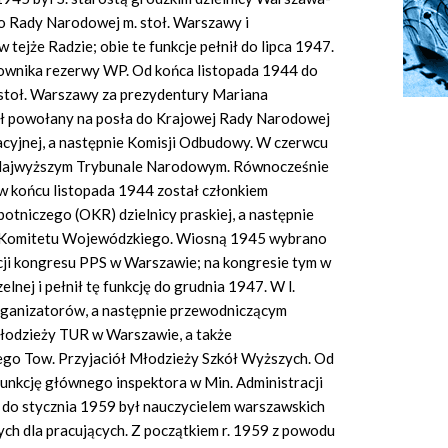
o Rady Narodowej m. stoł. Warszawy i
ejże Radzie; obie te funkcje pełnił do lipca 1947.
kownika rezerwy WP. Od końca listopada 1944 do
stoł. Warszawy za prezydentury Mariana
ał powołany na posła do Krajowej Rady Narodowej
acyjnej, a następnie Komisji Odbudowy. W czerwcu
Najwyższym Trybunale Narodowym. Równocześnie
 w końcu listopada 1944 został członkiem
niczego (OKR) dzielnicy praskiej, a następnie
Komitetu Wojewódzkiego. Wiosną 1945 wybrano
ji kongresu PPS w Warszawie; na kongresie tym w
elnej i pełnił tę funkcję do grudnia 1947. W l.
rganizatorów, a następnie przewodniczącym
łodzieży TUR w Warszawie, a także
go Tow. Przyjaciół Młodzieży Szkół Wyższych. Od
nkcję głównego inspektora w Min. Administracji
9 do stycznia 1959 był nauczycielem warszawskich
ch dla pracujących. Z początkiem r. 1959 z powodu