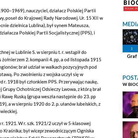
1900–1969), nauczyciel, działacz Polskiej Partii
y, poseł do Krajowej Rady Narodowej. Ur. 15 XII w
MEDI
ecnie dzielnica Lublina), był synem Mateusza,
ziałacza Polskiej Partii Socjalistycznej (PPS), i
1
ej w Lublinie S. w sierpniu t. r. wstąpił do
Graf
s żołnierzem 2. kompanii 4. pp, a od listopada 1915
Legionów; brał udział w walkach pozycyjnych pod
awą. Po zwolnieniu z wojska uczył się w
POST
Od r. 1918 był członkiem PPS. Przerywając naukę,
W BIO
ej Grupy Ochotniczej Odsieczy Lwowa, z którą brał
 i Rawę Ruską (grupa weszła następnie do 23. pp
), a w sierpniu 1920 do 2. p. ułanów lubelskich, z
wieckiej.
 r. 1921. W r. szk. 1921/2 uczył w 5-klasowej
ło Kraśnika; był wiceprzewodniczącym Ogniska