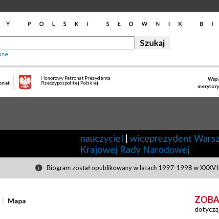
ane
Honorowy Patronat Prezydenta
Wspa
onat
Rzeczypospolitej Polskiej
merytory
nauczyciel
|
wiceprezydent Wars
Krajowej Rady Narodowej
Biogram został opublikowany w latach 1997-1998 w XXXVIII
ZOBA
Mapa
dotyczą