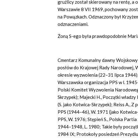
gruźlicy został skierowany na rentę, a
Warszawie 8 VII 1969, pochowany zo
na Powązkach. Odznaczony był Krzyżem G
odznaczeniami.
Żoną S-ego była prawdopodobnie Maria z
Cmentarz Komunalny dawny Wojskowy w
posłów do Krajowej Rady Narodowej, W. 
okresie wyzwolenia (22–31 lipca 1944), „
Warszawska organizacja PPS w l. 1945–6,
Polski Komitet Wyzwolenia Narodowego
Skrzypek); Majecki H., Początki władzy
(S. jako Kotwica-Skrzypek); Reiss A.,
PPS (1944–46), W. 1971 (jako Kotwica-
PPS, W. 1976; Stępień S., Polska Partia
1944–1948, L. 1980; Takie były począt
1984 IX; Protokoły posiedzeń Prezyd