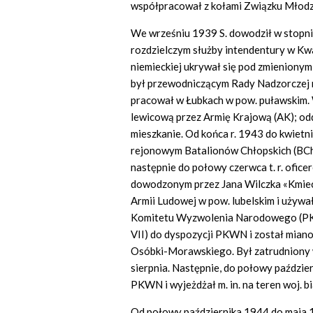
współpracował z kołami Związku Młodzi
We wrześniu 1939 S. dowodził w stopni
rozdzielczym służby intendentury w Kw
niemieckiej ukrywał się pod zmieniony
był przewodniczącym Rady Nadzorczej m
pracował w Łubkach w pow. puławskim. W
lewicową przez Armię Krajową (AK); odd
mieszkanie. Od końca r. 1943 do kwiet
rejonowym Batalionów Chłopskich (BCh) 
następnie do połowy czerwca t. r. ofi
dowodzonym przez Jana Wilczka «Kmiec
Armii Ludowej w pow. lubelskim i używa
Komitetu Wyzwolenia Narodowego (PKW
VII) do dyspozycji PKWN i został mia
Osóbki-Morawskiego. Był zatrudniony
sierpnia. Następnie, do połowy paździ
PKWN i wyjeżdżał m. in. na teren woj. b
Od połowy października 1944 do maja 1