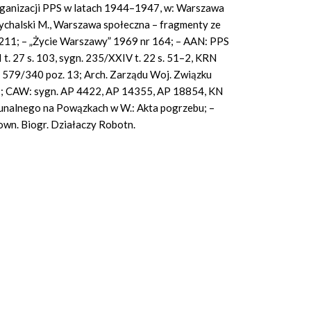
rganizacji PPS w latach 1944–1947, w: Warszawa
Spychalski M., Warszawa społeczna – fragmenty ze
. 211; – „Życie Warszawy” 1969 nr 164; – AAN: PPS
I t. 27 s. 103, sygn. 235/XXIV t. 22 s. 51–2, KRN
. 579/340 poz. 13; Arch. Zarządu Woj. Związku
2; CAW: sygn. AP 4422, AP 14355, AP 18854, KN
unalnego na Powązkach w W.: Akta pogrzebu; –
own. Biogr. Działaczy Robotn.