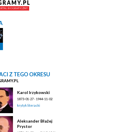
A
ACI Z TEGO OKRESU
GRAMY.PL
Karol Irzykowski
1873-01-27 - 1944-11-02
krytyk literacki
Aleksander Błażej
Prystor