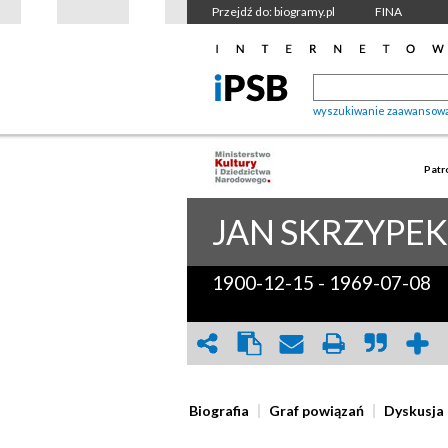
Przejdź do: biogramy.pl
FINA
wyszukiwanie zaawansow
Patr
JAN
SKRZYPEK
1900-12-15
-
1969-07-08
Biografia
Graf powiązań
Dyskusja