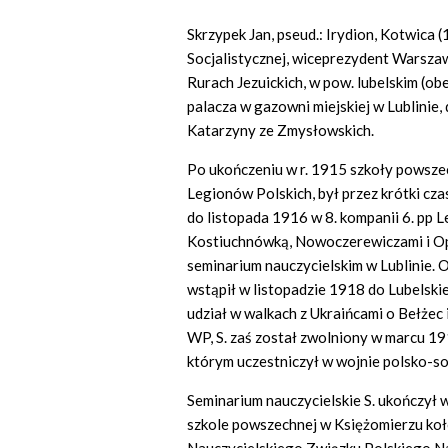
Skrzypek Jan, pseud.: Irydion, Kotwica (
Socjalistycznej, wiceprezydent Warszaw
Rurach Jezuickich, w pow. lubelskim (ob
palacza w gazowni miejskiej w Lublinie, d
Katarzyny ze Zmysłowskich.
Po ukończeniu w r. 1915 szkoły powszechn
Legionów Polskich, był przez krótki cza
do listopada 1916 w 8. kompanii 6. pp 
Kostiuchnówką, Nowoczerewiczami i Opt
seminarium nauczycielskim w Lublinie. 
wstąpił w listopadzie 1918 do Lubelski
udział w walkach z Ukraińcami o Bełżec
WP, S. zaś został zwolniony w marcu 1919
którym uczestniczył w wojnie polsko-so
Seminarium nauczycielskie S. ukończył w
szkole powszechnej w Księżomierzu ko