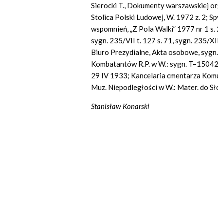
Sierocki T., Dokumenty warszawskiej o
Stolica Polski Ludowej, W. 1972 z. 2; 
wspomnień, „Z Pola Walki” 1977 nr 1 s
sygn. 235/VII t. 127 s. 71, sygn. 235/XI
Biuro Prezydialne, Akta osobowe, sygn
Kombatantów R.P. w W.: sygn. T–1504
29 IV 1933; Kancelaria cmentarza Kom
Muz. Niepodległości w W.: Mater. do Sł
Stanisław Konarski