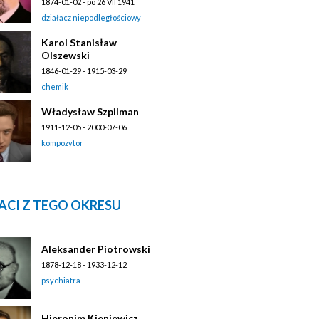
1874-01-02 - po 26 VII 1941
działacz niepodległościowy
Karol Stanisław
Olszewski
1846-01-29 - 1915-03-29
chemik
Władysław Szpilman
1911-12-05 - 2000-07-06
kompozytor
ACI Z TEGO OKRESU
Aleksander Piotrowski
1878-12-18 - 1933-12-12
psychiatra
Hieronim Kieniewicz