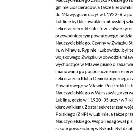
Nauczycielskiego Związku Polskiego 
gminie Gościeradów, a także kierowniki
do Mławy, gdzie uczył w l. 1922–8, a 
Lublinie był kierownikiem mławskiej sz
sekretarzem oddziału Tow. Uniwersytet
przewodniczącym powiatowego oddzia
Nauczycielskiego. Czynny w Związku Str
in. w Mławie, Rypinie i Lubowidzu, był
wojskowego Związku w obwodzie mławs
wychodzące w Mławie pismo o zabarwien
mianowano go podporucznikiem rezerwy.
sekretarzem Klubu Demokratycznego ra
Powiatowego w Mławie. Po krótkich st
Nauczycielskiego w Warszawie, przerwa
Lublina, gdzie w l. 1928–35 uczył w 7-k
kierownikiem). Został sekretarzem wo
Polskiego (ZNP) w Lublinie, a także p
Nauczycielskiego. Współredagował pism
szkole powszechnej w Rykach. Był dzi