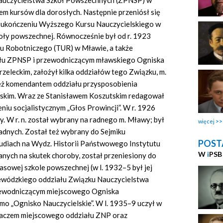
Nauczycielstwa Szkół Powszechnych (ZPNSP) w
em kursów dla dorosłych. Następnie przeniósł się
po ukończeniu Wyższego Kursu Nauczycielskiego w
koły powszechnej. Równocześnie był od r. 1923
u Robotniczego (TUR) w Mławie, a także
łu ZPNSP i przewodniczącym mławskiego Ogniska
zeleckim, założył kilka oddziałów tego Związku, m.
 też komendantem oddziału przysposobienia
kim. Wraz ze Stanisławem Koszutskim redagował
iu socjalistycznym „Głos Prowincji”. W r. 1926
 W r. n. został wybrany na radnego m. Mławy; był
więcej
dnych. Został też wybrany do Sejmiku
POST
udiach na Wydz. Historii Państwowego Instytutu
W
i
PSB
nych na skutek choroby, został przeniesiony do
lasowej szkole powszechnej (w l. 1932–5 był jej
jewódzkiego oddziału Związku Nauczycielstwa
rzewodniczącym miejscowego Ogniska
o „Ognisko Nauczycielskie”. W l. 1935–9 uczył w
ałaczem miejscowego oddziału ZNP oraz