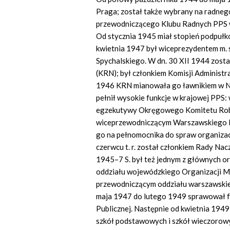
Praga; został także wybrany na radneg
przewodniczącego Klubu Radnych PPS w t
Od stycznia 1945 miał stopień podpuł
kwietnia 1947 był wiceprezydentem m. 
Spychalskiego. W dn. 30 XII 1944 zost
(KRN); był członkiem Komisji Administr
1946 KRN mianowała go ławnikiem w 
pełnił wysokie funkcje w krajowej PPS:
egzekutywy Okręgowego Komitetu Robot
wiceprzewodniczącym Warszawskiego 
go na pełnomocnika do spraw organizac
czerwcu t. r. został członkiem Rady Nacz
1945–7 S. był też jednym z głównych o
oddziału wojewódzkiego Organizacji M
przewodniczącym oddziału warszawskie
maja 1947 do lutego 1949 sprawował fu
Publicznej. Następnie od kwietnia 194
szkół podstawowych i szkół wieczorowy