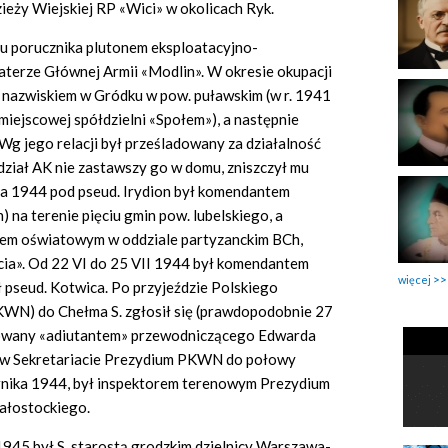
eży Wiejskiej RP «Wici» w okolicach Ryk.
u porucznika plutonem eksploatacyjno-
aterze Głównej Armii «Modlin». W okresie okupacji
m nazwiskiem w Gródku w pow. puławskim (w r. 1941
iejscowej spółdzielni «Społem»), a następnie
g jego relacji był prześladowany za działalność
ział AK nie zastawszy go w domu, zniszczył mu
nia 1944 pod pseud. Irydion był komendantem
na terenie pięciu gmin pow. lubelskiego, a
cerem oświatowym w oddziale partyzanckim BCh,
ia». Od 22 VI do 25 VII 1944 był komendantem
więcej
ł pseud. Kotwica. Po przyjeździe Polskiego
N) do Chełma S. zgłosił się (prawdopodobnie 27
nowany «adiutantem» przewodniczącego Edwarda
 w Sekretariacie Prezydium PKWN do połowy
ernika 1944, był inspektorem terenowym Prezydium
iałostockiego.
945 był S. starostą grodzkim dzielnicy Warszawa-