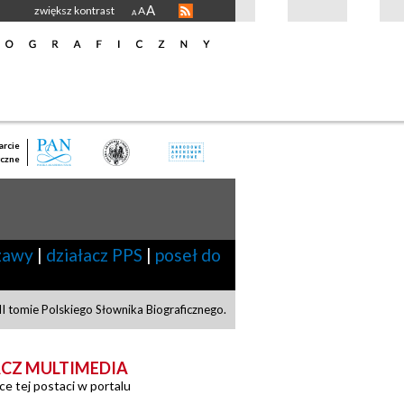
A
zwiększ kontrast
A
A
rcie
czne
zawy
|
działacz PPS
|
poseł do
 tomie Polskiego Słownika Biograficznego.
CZ MULTIMEDIA
ce tej postaci w portalu