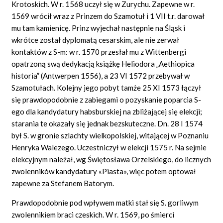
Krotoskich. W r. 1568 uczył się w Zurychu. Zapewne w r.
1569 wrócił wraz z Prinzem do Szamotuł i 1 VII t.r. darował
mu tam kamienicę. Prinz wyjechał następnie na Śląsk i
wkrótce został dyplomatą cesarskim, ale nie zerwał
kontaktów z S-m: w r. 1570 przesłał mu z Wittenbergi
opatrzoną swą dedykacją książkę Heliodora „Aethiopica
historia” (Antwerpen 1556), a 23 VI 1572 przebywał w
Szamotułach. Kolejny jego pobyt tamże 25 XI 1573 łączył
się prawdopodobnie z zabiegami o pozyskanie poparcia S-
ego dla kandydatury habsburskiej na zbliżającej się elekcji;
starania te okazały się jednak bezskuteczne. Dn. 28 I 1574
był S. w gronie szlachty wielkopolskiej, witającej w Poznaniu
Henryka Walezego. Uczestniczył w elekcji 1575 r. Na sejmie
elekcyjnym należał, wg Świętosława Orzelskiego, do licznych
zwolenników kandydatury «Piasta», więc potem optował
zapewne za Stefanem Batorym.
Prawdopodobnie pod wpływem matki stał się S. gorliwym
zwolennikiem braci czeskich. W r. 1569, po śmierci