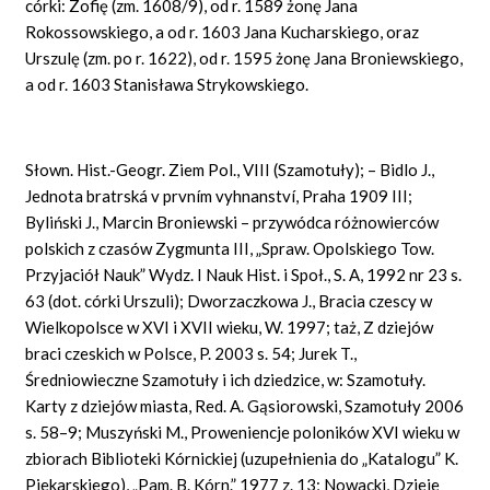
córki: Zofię (zm. 1608/9), od r. 1589 żonę Jana
Rokossowskiego, a od r. 1603 Jana Kucharskiego, oraz
Urszulę (zm. po r. 1622), od r. 1595 żonę Jana Broniewskiego,
a od r. 1603 Stanisława Strykowskiego.
Słown. Hist.-Geogr. Ziem Pol., VIII (Szamotuły); – Bidlo J.,
Jednota bratrská v prvním vyhnanství, Praha 1909 III;
Byliński J., Marcin Broniewski – przywódca różnowierców
polskich z czasów Zygmunta III, „Spraw. Opolskiego Tow.
Przyjaciół Nauk” Wydz. I Nauk Hist. i Społ., S. A, 1992 nr 23 s.
63 (dot. córki Urszuli); Dworzaczkowa J., Bracia czescy w
Wielkopolsce w XVI i XVII wieku, W. 1997; taż, Z dziejów
braci czeskich w Polsce, P. 2003 s. 54; Jurek T.,
Średniowieczne Szamotuły i ich dziedzice, w: Szamotuły.
Karty z dziejów miasta, Red. A. Gąsiorowski, Szamotuły 2006
s. 58–9; Muszyński M., Proweniencje poloników XVI wieku w
zbiorach Biblioteki Kórnickiej (uzupełnienia do „Katalogu” K.
Piekarskiego), „Pam. B. Kórn.” 1977 z. 13; Nowacki, Dzieje