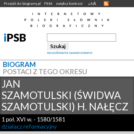
A
Przejdź do: biogramy.pl
FINA
zwiększ kontrast
A
A
wyszukiwanie zaawansowane
BIOGRAM
POSTACI Z TEGO OKRESU
JAN
SZAMOTULSKI (ŚWIDWA
SZAMOTULSKI) H. NAŁĘCZ
1 poł. XVI w.
-
1580/1581
działacz reformacyjny