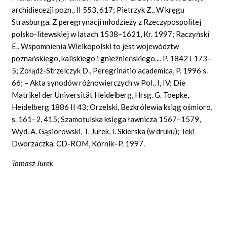
archidiecezji pozn., II 553, 617; Pietrzyk Z., W kręgu
Strasburga. Z peregrynacji młodzieży z Rzeczypospolitej
polsko-litewskiej w latach 1538–1621, Kr. 1997; Raczyński
E., Wspomnienia Wielkopolski to jest województw
poznańskiego, kaliskiego i gnieźnieńskiego..., P. 1842 I 173–
5; Żołądź-Strzelczyk D., Peregrinatio academica, P. 1996 s.
66; – Akta synodów różnowierczych w Pol., I, IV; Die
Matrikel der Universität Heidelberg, Hrsg. G. Toepke,
Heidelberg 1886 II 43; Orzelski, Bezkrólewia ksiąg ośmioro,
s. 161–2, 415; Szamotulska księga ławnicza 1567–1579,
Wyd. A. Gąsiorowski, T. Jurek, I. Skierska (w druku); Teki
Dworzaczka. CD-ROM, Kórnik–P. 1997.
Tomasz Jurek