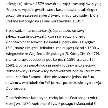
dziesięcin), ale w r. 1579 powtórnie zajął i zamknął świątynię.
Proces «o wybicie gwałtowne z kościoła szamotulskiego»
toczył się jeszcze po śmierci S-ego, m.in. przed sądem króla
Stefana Batorego na sejmie warszawskim 1581 r.
S. prowadził liczne transakcje (sprzedaże, zastawy i
zabezpieczanie pożyczek), które świadczyły o jego
kłopotach finansowych. Posiadał superekslibris z syglami
J.S.S., znany z książki Heliodora, znajdującej się od r. 1588 w
księgozbiorze Wojciecha Słupskiego (B. Kórn., Cim. O. 479).
S. zmarł prawdopodobnie pod koniec r. 1580, a przed 12 I
1581. Dobra szamotulskie przejęły rodziny jego zięciów:
Rokossowscy i Broniewscy. Wbrew utrwalonej w literaturze
opinii, rodzina Szamotulskich nie wymarła jednak na S-m,
bowiem w woj. lubelskim żyli jeszcze potomkowie jego stryja
Dobrogosta.
Z małżeństwa z Katarzyną, córką Jakuba Ostroroga (zob.),
której w r. 1570 zapisał po 6 tys. zł posagu i wiana, miał S.