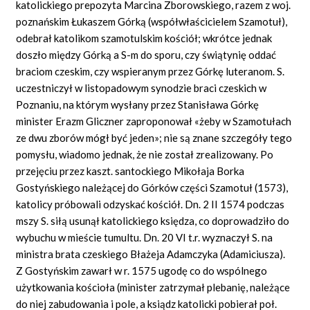
katolickiego prepozyta Marcina Zborowskiego, razem z woj.
poznańskim Łukaszem Górką (współwłaścicielem Szamotuł),
odebrał katolikom szamotulskim kościół; wkrótce jednak
doszło między Górką a S-m do sporu, czy świątynię oddać
braciom czeskim, czy wspieranym przez Górkę luteranom. S.
uczestniczył w listopadowym synodzie braci czeskich w
Poznaniu, na którym wysłany przez Stanisława Górkę
minister Erazm Gliczner zaproponował «żeby w Szamotułach
ze dwu zborów mógł być jeden»; nie są znane szczegóły tego
pomysłu, wiadomo jednak, że nie został zrealizowany. Po
przejęciu przez kaszt. santockiego Mikołaja Borka
Gostyńskiego należącej do Górków części Szamotuł (1573),
katolicy próbowali odzyskać kościół. Dn. 2 II 1574 podczas
mszy S. siłą usunął katolickiego księdza, co doprowadziło do
wybuchu w mieście tumultu. Dn. 20 VI t.r. wyznaczył S. na
ministra brata czeskiego Błażeja Adamczyka (Adamiciusza).
Z Gostyńskim zawarł w r. 1575 ugodę co do wspólnego
użytkowania kościoła (minister zatrzymał plebanię, należące
do niej zabudowania i pole, a ksiądz katolicki pobierał poł.