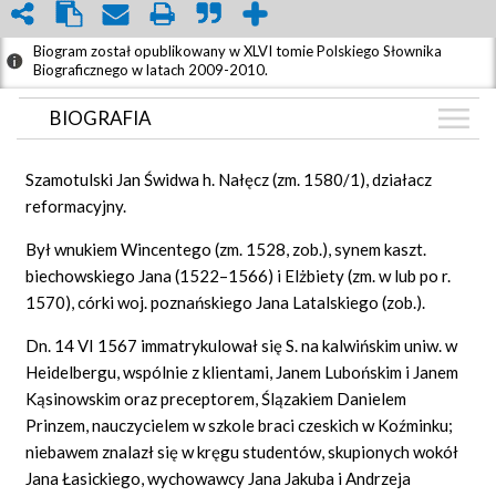
Biogram został opublikowany w XLVI tomie Polskiego Słownika
Biograficznego w latach 2009-2010.
BIOGRAFIA
BIOGRAFIA
Szamotulski Jan Świdwa h. Nałęcz (zm. 1580/1), działacz
GRAF POWIĄZAŃ
reformacyjny.
DYSKUSJA
Był wnukiem Wincentego (zm. 1528, zob.), synem kaszt.
biechowskiego Jana (1522–1566) i Elżbiety (zm. w lub po r.
1570), córki woj. poznańskiego Jana Latalskiego (zob.).
Dn. 14 VI 1567 immatrykulował się S. na kalwińskim uniw. w
Heidelbergu, wspólnie z klientami, Janem Lubońskim i Janem
Kąsinowskim oraz preceptorem, Ślązakiem Danielem
Prinzem, nauczycielem w szkole braci czeskich w Koźminku;
niebawem znalazł się w kręgu studentów, skupionych wokół
Jana Łasickiego, wychowawcy Jana Jakuba i Andrzeja