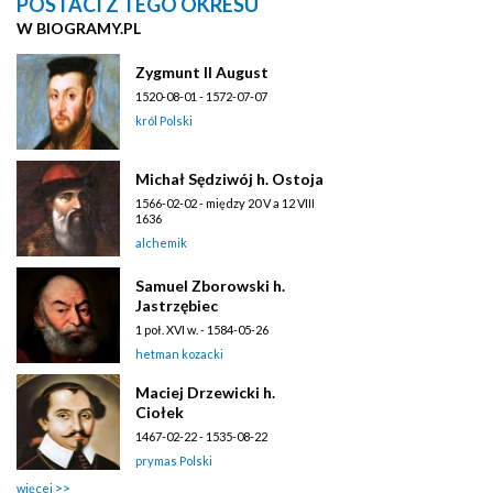
POSTACI Z TEGO OKRESU
W BIOGRAMY.PL
Zygmunt II August
1520-08-01 - 1572-07-07
król Polski
Michał Sędziwój h. Ostoja
1566-02-02 - między 20 V a 12 VIII
1636
alchemik
Samuel Zborowski h.
Jastrzębiec
1 poł. XVI w. - 1584-05-26
hetman kozacki
Maciej Drzewicki h.
Ciołek
1467-02-22 - 1535-08-22
prymas Polski
więcej