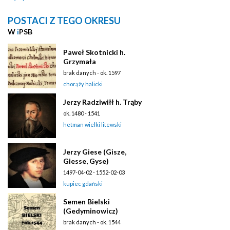
POSTACI Z TEGO OKRESU
W
i
PSB
Paweł Skotnicki h.
Grzymała
brak danych - ok. 1597
chorąży halicki
Jerzy Radziwiłł h. Trąby
ok. 1480 - 1541
hetman wielki litewski
Jerzy Giese (Gisze,
Giesse, Gyse)
1497-04-02 - 1552-02-03
kupiec gdański
Semen Bielski
(Gedyminowicz)
brak danych - ok. 1544