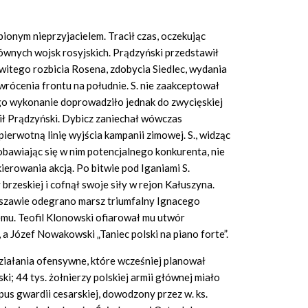
bionym nieprzyjacielem. Tracił czas, oczekując
ównych wojsk rosyjskich. Prądzyński przedstawił
witego rozbicia Rosena, zdobycia Siedlec, wydania
wrócenia frontu na południe. S. nie zaakceptował
ego wykonanie doprowadziło jednak do zwycięskiej
ił Prądzyński. Dybicz zaniechał wówczas
pierwotną linię wyjścia kampanii zimowej. S., widząc
bawiając się w nim potencjalnego konkurenta, nie
ierowania akcją. Po bitwie pod Iganiami S.
rzeskiej i cofnął swoje siły w rejon Kałuszyna.
szawie odegrano marsz triumfalny Ignacego
mu. Teofil Klonowski ofiarował mu utwór
”, a Józef Nowakowski „Taniec polski na piano forte”.
działania ofensywne, które wcześniej planował
i; 44 tys. żołnierzy polskiej armii głównej miało
s gwardii cesarskiej, dowodzony przez w. ks.