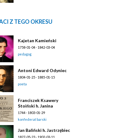
ACI Z TEGO OKRESU
Kajetan Kamieński
1758-01-04 - 1842-03-04
pedagog
Antoni Edward Odyniec
1804-01-25 - 1885-01-15
poeta
Franciszek Ksawery
Stoiński h. Janina
1744 - 1803-01-29
konfederat barski
Jan Baliński h. Jastrzębiec
1827-05-23 - 1902-03-11