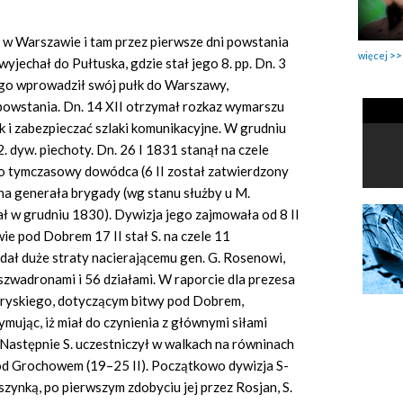
 w Warszawie i tam przez pierwsze dni powstania
więcej
wyjechał do Pułtuska, gdzie stał jego 8. pp. Dn. 3
ego wprowadził swój pułk do Warszawy,
powstania. Dn. 14 XII otrzymał rozkaz wymarszu
k i zabezpieczać szlaki komunikacyjne. W grudniu
 dyw. piechoty. Dn. 26 I 1831 stanął na czele
o tymczasowy dowódca (6 II został zatwierdzony
na generała brygady (wg stanu służby u M.
ł w grudniu 1830). Dywizja jego zajmowała od 8 II
e pod Dobrem 17 II stał S. na czele 11
adał duże straty nacierającemu gen. G. Rosenowi,
zwadronami i 56 działami. W raporcie dla prezesa
ryskiego, dotyczącym bitwy pod Dobrem,
ymując, iż miał do czynienia z głównymi siłami
Następnie S. uczestniczył w walkach na równinach
pod Grochowem (19–25 II). Początkowo dywizja S-
zynką, po pierwszym zdobyciu jej przez Rosjan, S.