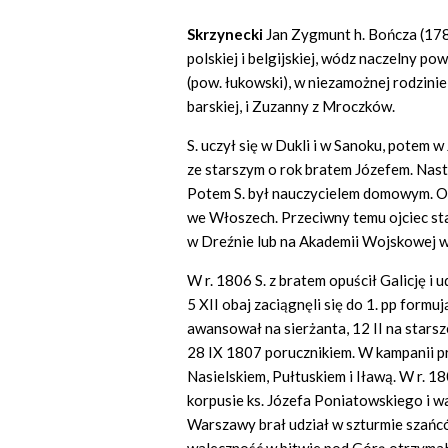
Skrzynecki
Jan Zygmunt h. Bończa (178
polskiej i belgijskiej, wódz naczelny po
(pow. łukowski), w niezamożnej rodzinie
barskiej, i Zuzanny z Mroczków.
S. uczył się w Dukli i w Sanoku, potem 
ze starszym o rok bratem Józefem. Nast
Potem S. był nauczycielem domowym. Ob
we Włoszech. Przeciwny temu ojciec st
w Dreźnie lub na Akademii Wojskowej w
W r. 1806 S. z bratem opuścił Galicję i 
5 XII obaj zaciągnęli się do 1. pp formu
awansował na sierżanta, 12 II na starsz
28 IX 1807 porucznikiem. W kampanii 
Nasielskiem, Pułtuskiem i Iławą. W r. 1
korpusie ks. Józefa Poniatowskiego i wa
Warszawy brał udział w szturmie szańc