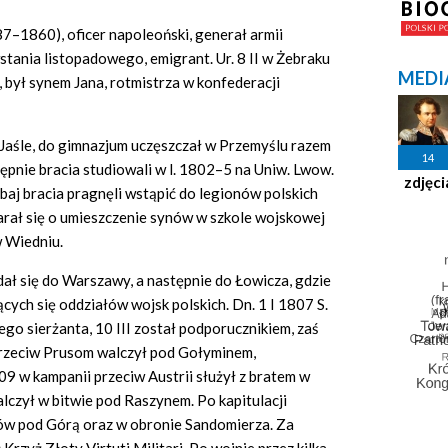
7–1860), oficer napoleoński, generał armii
wstania listopadowego, emigrant. Ur. 8 II w Żebraku
MEDI
, był synem Jana, rotmistrza w konfederacji
w Jaśle, do gimnazjum uczęszczał w Przemyślu razem
14
ępnie bracia studiowali w l. 1802–5 na Uniw. Lwow.
zdjęci
aj bracia pragnęli wstąpić do legionów polskich
arał się o umieszczenie synów w szkole wojskowej
 Wiedniu.
udał się do Warszawy, a następnie do Łowicza, gdzie
jących się oddziałów wojsk polskich. Dn. 1 I 1807 S.
ego sierżanta, 10 III został podporucznikiem, zaś
przeciw Prusom walczył pod Gołyminem,
809 w kampanii przeciw Austrii służył z bratem w
lczył w bitwie pod Raszynem. Po kapitulacji
ów pod Górą oraz w obronie Sandomierza. Za