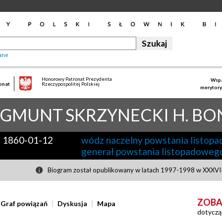
ane
Honorowy Patronat Prezydenta
Wspa
onat
Rzeczypospolitej Polskiej
merytory
YGMUNT
SKRZYNECKI H. B
-
1860-01-12
wódz naczelny powstania listop
generał powstania listopadoweg
Biogram został opublikowany w latach 1997-1998 w XXXVIII
ZOBA
Graf powiązań
Dyskusja
Mapa
dotyczą