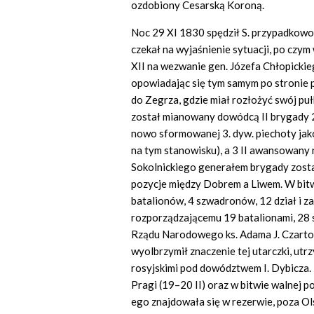
ozdobiony Cesarską Koroną.
Noc 29 XI 1830 spędził S. przypadkowo
czekał na wyjaśnienie sytuacji, po czym 
XII na wezwanie gen. Józefa Chłopicki
opowiadając się tym samym po stronie 
do Zegrza, gdzie miał rozłożyć swój puł
został mianowany dowódcą II brygady 2.
nowo sformowanej 3. dyw. piechoty jak
na tym stanowisku), a 3 II awansowany 
Sokolnickiego generałem brygady zosta
pozycje między Dobrem a Liwem. W bitwi
batalionów, 4 szwadronów, 12 dział i z
rozporządzającemu 19 batalionami, 28 s
Rządu Narodowego ks. Adama J. Czarto
wyolbrzymił znaczenie tej utarczki, utrz
rosyjskimi pod dowództwem I. Dybicza. 
Pragi (19–20 II) oraz w bitwie walnej 
ego znajdowała się w rezerwie, poza Ols