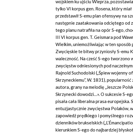
wojskiem ku ujściu Wieprza, pozostawia
tylko VI korpus gen. Rosena, który miał
przedstawił S-emu plan ofensywy na szo
następnie zaatakowania odciętego od za
tego planu natrafiła na opór S-ego, cho
III VI korpus gen. T. Geismara pod Wa
Wielkim, uniemożliwiając w ten sposób p
Zwycięskie te bitwy przyniosły S-emu Kr
waleczność. Na cześć S-ego tworzono wie
zwycięstw odniesionych pod naczelnym
Rajnold Suchodolski („Śpiew wojenny 
Skrzyneckiemu”, W. 1831), popularność
autora, grany na melodię „Jeszcze Polsk
Skrzynecki dowodzi…». O sukcesie S-ego 
pisała cała liberalna prasa europejska.
entuzjastycznie zwycięstwa Polaków, wi
zapowiedź prędkiego i pomyślnego rozwi
dzienników brukselskich („L’Émancipat
kierunkiem S-ego do najbardziej błysk