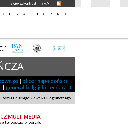
A
zwiększ kontrast
A
A
rcie
czne
OŃCZA
adowego
|
oficer napoleoński
|
o
|
generał belgijski
|
emigrant
 tomie Polskiego Słownika Biograficznego.
CZ MULTIMEDIA
ce tej postaci w portalu