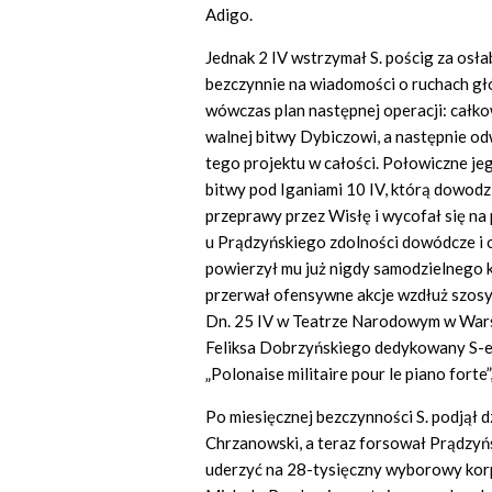
Adigo.
Jednak 2 IV wstrzymał S. pościg za osła
bezczynnie na wiadomości o ruchach gł
wówczas plan następnej operacji: całko
walnej bitwy Dybiczowi, a następnie od
tego projektu w całości. Połowiczne j
bitwy pod Iganiami 10 IV, którą dowodz
przeprawy przez Wisłę i wycofał się na 
u Prądzyńskiego zdolności dowódcze i o
powierzył mu już nigdy samodzielnego k
przerwał ofensywne akcje wzdłuż szosy b
Dn. 25 IV w Teatrze Narodowym w War
Feliksa Dobrzyńskiego dedykowany S-e
„Polonaise militaire pour le piano forte
Po miesięcznej bezczynności S. podjął 
Chrzanowski, a teraz forsował Prądzyńsk
uderzyć na 28-tysięczny wyborowy korpu