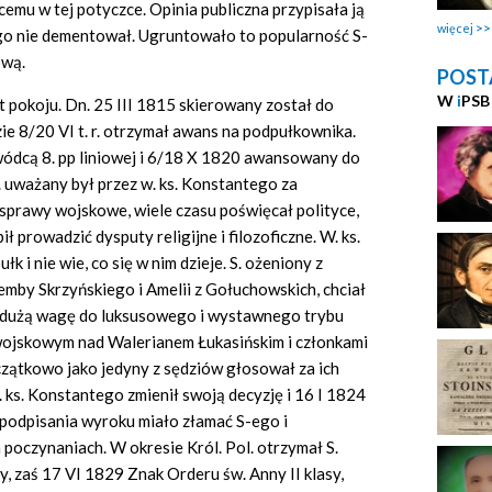
emu w tej potyczce. Opinia publiczna przypisała ją
więcej
ego nie dementował. Ugruntowało to popularność S-
ową.
POST
W
i
PSB
at pokoju. Dn. 25 III 1815 skierowany został do
e 8/20 VI t. r. otrzymał awans na podpułkownika.
ódcą 8. pp liniowej i 6/18 X 1820 awansowany do
. uważany był przez w. ks. Konstantego za
prawy wojskowe, wiele czasu poświęcał polityce,
ił prowadzić dysputy religijne i filozoficzne. W. ks.
łk i nie wie, co się w nim dzieje. S. ożeniony z
mby Skrzyńskiego i Amelii z Gołuchowskich, chciał
ł dużą wagę do luksusowego i wystawnego trybu
 wojskowym nad Walerianem Łukasińskim i członkami
ątkowo jako jedyny z sędziów głosował za ich
 ks. Konstantego zmienił swoją decyzję i 16 I 1824
podpisania wyroku miało złamać S-ego i
 poczynaniach. W okresie Król. Pol. otrzymał S.
, zaś 17 VI 1829 Znak Orderu św. Anny II klasy,