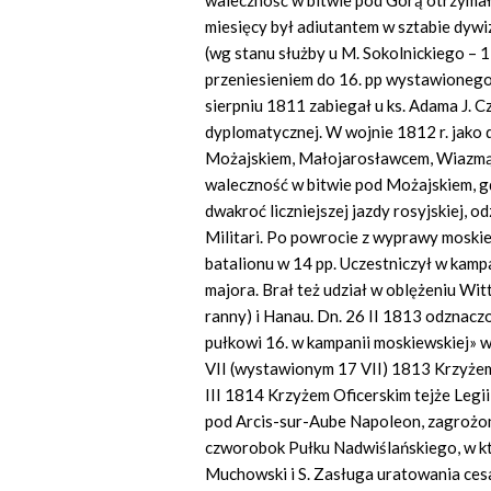
waleczność w bitwie pod Górą otrzymał K
miesięcy był adiutantem w sztabie dywi
(wg stanu służby u M. Sokolnickiego – 
przeniesieniem do 16. pp wystawionego
sierpniu 1811 zabiegał u ks. Adama J. 
dyplomatycznej. W wojnie 1812 r. jako
Możajskiem, Małojarosławcem, Wiazmą,
waleczność w bitwie pod Możajskiem, gd
dwakroć liczniejszej jazdy rosyjskiej, 
Militari. Po powrocie z wyprawy moskie
batalionu w 14 pp. Uczestniczył w kamp
majora. Brał też udział w oblężeniu Wit
ranny) i Hanau. Dn. 26 II 1813 odznacz
pułkowi 16. w kampanii moskiewskiej» 
VII (wystawionym 17 VII) 1813 Krzyżem
III 1814 Krzyżem Oficerskim tejże Legii
pod Arcis-sur-Aube Napoleon, zagrożony
czworobok Pułku Nadwiślańskiego, w k
Muchowski i S. Zasługa uratowania ces