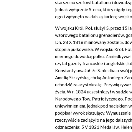
starszemu szefowi batalionu i dowodząc
jednak wyłącznie S-emu, który nigdy t
ego i wpłynęło na dalszą karierę wojsk
W wojsku Król. Pol. służył S. przez 15 l
wzorowego batalionu grenadierów, gdzi
Dn. 28 X 1818 mianowany został S. dow
stopnia pułkownika. W wojsku Król. Pol
miernego dowódcę pułku. Zaniedbywał s
czytał gazety francuskie i angielskie, lub
Konstanty uważał, że S. nie dba o swój pu
Amelią Skrzyńską, córką Antoniego Zare
uchodzić za arystokratę. Przywiązywa
życia. W r. 1824 uczestniczył w sądzie
Narodowego Tow. Patriotycznego. Pocz
uniewinnieniem, jednak pod naciskiem w.
podpisał wyrok skazujący. Wymuszenie 
rzeczywiście zaciążyło na jego dalszych
odznaczenia: 5 V 1821 Medal św. Heleny