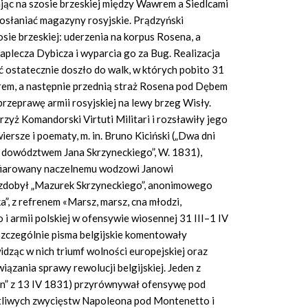
jąc na szosie brzeskiej między Wawrem a Siedlcami
 osłaniać magazyny rosyjskie. Prądzyński
sie brzeskiej: uderzenia na korpus Rosena, a
plecza Dybicza i wyparcia go za Bug. Realizacja
ć ostatecznie doszło do walk, w których pobito 31
wrem, a następnie przednią straż Rosena pod Dębem
rzeprawę armii rosyjskiej na lewy brzeg Wisły.
zyż Komandorski Virtuti Militari i rozsławiły jego
rsze i poematy, m. in. Bruno Kiciński („Dwa dni
 dowództwem Jana Skrzyneckiego”, W. 1831),
ofiarowany naczelnemu wodzowi Janowi
 zdobył „Mazurek Skrzyneckiego”, anonimowego
a”, z refrenem «Marsz, marsz, cna młodzi,
i armii polskiej w ofensywie wiosennej 31 III–1 IV
 Szczególnie pisma belgijskie komentowały
dząc w nich triumf wolności europejskiej oraz
ązania sprawy rewolucji belgijskiej. Jeden z
ion” z 13 IV 1831) przyrównywał ofensywę pod
otliwych zwycięstw Napoleona pod Montenetto i