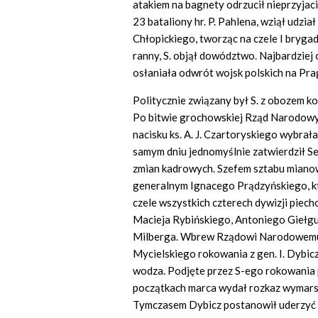
atakiem na bagnety odrzucił nieprzyjaci
23 bataliony hr. P. Pahlena, wziął udzi
Chłopickiego, tworząc na czele I brygad
ranny, S. objął dowództwo. Najbardziej 
osłaniała odwrót wojsk polskich na Pra
Politycznie związany był S. z obozem ko
Po bitwie grochowskiej Rząd Narodowy 
nacisku ks. A. J. Czartoryskiego wybra
samym dniu jednomyślnie zatwierdził Se
zmian kadrowych. Szefem sztabu miano
generalnym Ignacego Prądzyńskiego, k
czele wszystkich czterech dywizji piec
Macieja Rybińskiego, Antoniego Giełg
Milberga. Wbrew Rządowi Narodowemu p
Mycielskiego rokowania z gen. I. Dybic
wodza. Podjęte przez S-ego rokowania 
początkach marca wydał rozkaz wymars
Tymczasem Dybicz postanowił uderzyć n