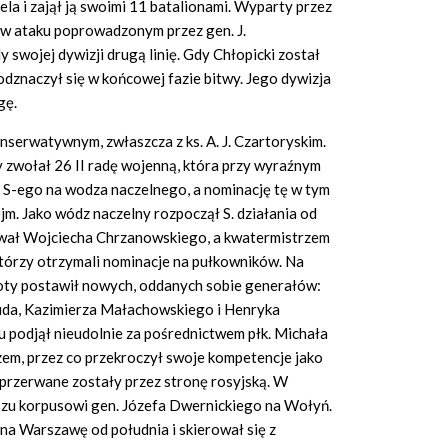
ela i zajął ją swoimi 11 batalionami. Wyparty przez
ał w ataku poprowadzonym przez gen. J.
y swojej dywizji drugą linię. Gdy Chłopicki został
odznaczył się w końcowej fazie bitwy. Jego dywizja
gę.
nserwatywnym, zwłaszcza z ks. A. J. Czartoryskim.
zwołał 26 II radę wojenną, która przy wyraźnym
ła S-ego na wodza naczelnego, a nominację tę w tym
jm. Jako wódz naczelny rozpoczął S. działania od
wał Wojciecha Chrzanowskiego, a kwatermistrzem
tórzy otrzymali nominacje na pułkowników. Na
hoty postawił nowych, oddanych sobie generałów:
uda, Kazimierza Małachowskiego i Henryka
odjął nieudolnie za pośrednictwem płk. Michała
zem, przez co przekroczył swoje kompetencje jako
przerwane zostały przez stronę rosyjską. W
zu korpusowi gen. Józefa Dwernickiego na Wołyń.
a Warszawę od południa i skierował się z