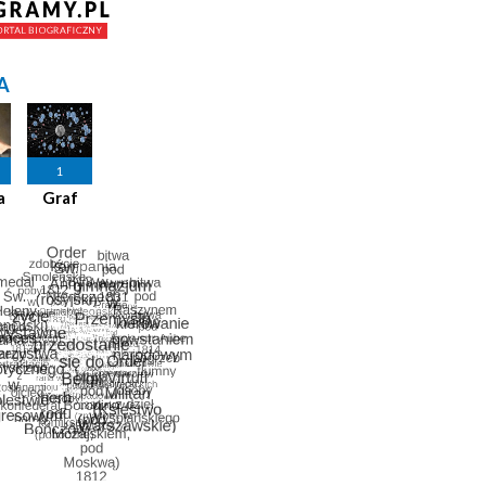
A
1
a
Graf