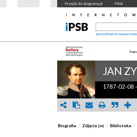
Przejdź do: biogramy.pl
FINA
wyszukiwanie zaawansow
Patr
JAN Z
1787-02-08
Biografia
Zdjęcia
Biblioteka
(14)