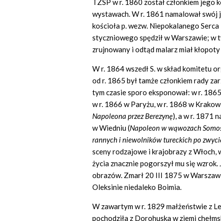
TZSP w r. 1860 został członkiem jego k
wystawach. W r. 1861 namalował swój j
kościoła p. wezw. Niepokalanego Serc
styczniowego spędził w Warszawie; w t
zrujnowany i odtąd malarz miał kłopoty
W r. 1864 wszedł S. w skład komitetu 
od r. 1865 był tamże członkiem rady z
tym czasie sporo eksponował: w r. 186
w r. 1866 w Paryżu, w r. 1868 w Krakow
Napoleona przez Berezynę
), a w r. 1871
w Wiedniu (
Napoleon w wąwozach Somos
rannych i niewolników tureckich po zwyci
sceny rodzajowe i krajobrazy z Włoch,
życia znacznie pogorszył mu się wzrok.
obrazów. Zmarł 20 III 1875 w Warszawi
Oleksinie niedaleko Boimia.
W zawartym w r. 1829 małżeństwie z Le
pochodziła z Dorohuska w ziemi chełmsk