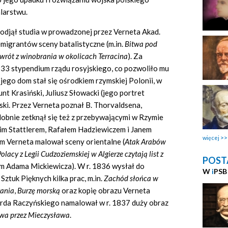
larstwu.
podjął studia w prowadzonej przez Verneta Akad.
migrantów sceny batalistyczne (m.in.
Bitwa pod
wrót z winobrania w okolicach Terracina
). Za
833 stypendium rządu rosyjskiego, co pozwoliło mu
ego dom stał się ośrodkiem rzymskiej Polonii, w
nt Krasiński, Juliusz Słowacki (jego portret
ski. Przez Verneta poznał B. Thorvaldsena,
dobnie zetknął się też z przebywającymi w Rzymie
im Stattlerem, Rafałem Hadziewiczem i Janem
więcej
Verneta malował sceny orientalne (
Atak Arabów
olacy z Legii Cudzoziemskiej w Algierze czytają list z
POST
m Adama Mickiewicza). W r. 1836 wysłał do
W
i
PSB
tuk Pięknych kilka prac, m.in.
Zachód słońca w
rania
,
Burzę morską
oraz kopię obrazu Verneta
rda Raczyńskiego namalował w r. 1837 duży obraz
wa przez Mieczysława
.