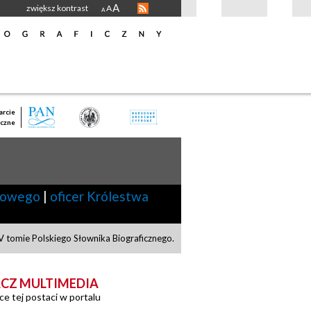
A
zwiększ kontrast
A
A
rcie
czne
adowego
|
oficer Królestwa
 tomie Polskiego Słownika Biograficznego.
CZ MULTIMEDIA
ce tej postaci w portalu