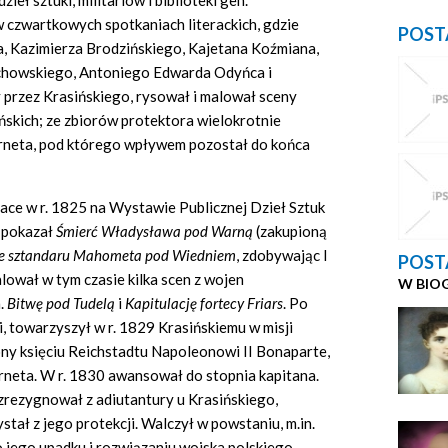
ieł sztuki, militariów i biblioteki gen.
w czwartkowych spotkaniach literackich, gdzie
POST
a, Kazimierza Brodzińskiego, Kajetana Koźmiana,
howskiego, Antoniego Edwarda Odyńca i
przez Krasińskiego, rysował i malował sceny
ńskich; ze zbiorów protektora wielokrotnie
rneta, pod którego wpływem pozostał do końca
ace w r. 1825 na Wystawie Publicznej Dzieł Sztuk
 pokazał
Śmierć Władysława pod Warną
(zakupioną
e sztandaru Mahometa pod Wiedniem
, zdobywając I
POST
lował w tym czasie kilka scen z wojen
W BIO
n.
Bitwę pod Tudelą
i
Kapitulację fortecy Friars
. Po
i, towarzyszył w r. 1829 Krasińskiemu w misji
ony księciu Reichstadtu Napoleonowi II Bonaparte,
erneta. W r. 1830 awansował do stopnia kapitana.
rezygnował z adiutantury u Krasińskiego,
ystał z jego protekcji. Walczył w powstaniu, m.in.
jego upadku i rozwiązaniu wojska polskiego