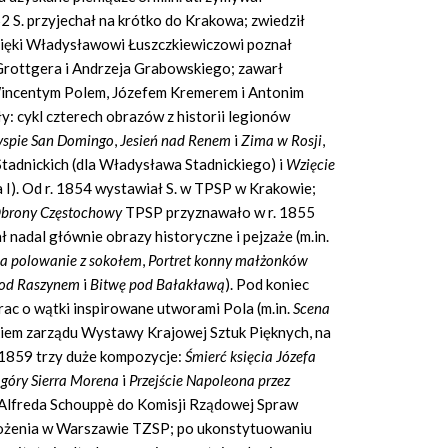
2 S. przyjechał na krótko do Krakowa; zwiedził
dzięki Władysławowi Łuszczkiewiczowi poznał
 Grottgera i Andrzeja Grabowskiego; zawarł
Wincentym Polem, Józefem Kremerem i Antonim
: cykl czterech obrazów z historii legionów
yspie San Domingo
,
Jesień nad Renem
i
Zima w Rosji
,
Stadnickich (dla Władysława Stadnickiego) i
Wzięcie
 I). Od r. 1854 wystawiał S. w TPSP w Krakowie;
brony Częstochowy
TPSP przyznawało w r. 1855
ł nadal głównie obrazy historyczne i pejzaże (m.in.
a polowanie z sokołem
,
Portret konny małżonków
pod Raszynem
i
Bitwę pod Bałakławą
). Pod koniec
rac o wątki inspirowane utworami Pola (m.in.
Scena
nkiem zarządu Wystawy Krajowej Sztuk Pięknych, na
r. 1859 trzy duże kompozycje:
Śmierć księcia Józefa
z góry Sierra Morena
i
Przejście Napoleona przez
 Alfreda Schouppè do Komisji Rządowej Spraw
łożenia w Warszawie TZSP; po ukonstytuowaniu