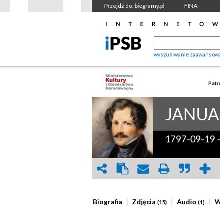
Przejdź do: biogramy.pl
FINA
wyszukiwanie zaawansow
Patr
JANUA
1797-09-19
Biografia
Zdjęcia
Audio
W
(15)
(1)