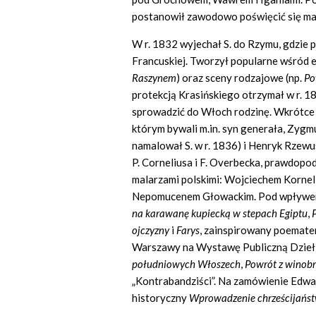
postanowił zawodowo poświęcić się ma
W r. 1832 wyjechał S. do Rzymu, gdzie 
Francuskiej. Tworzył popularne wśród e
Raszynem
) oraz sceny rodzajowe (np.
Po
protekcją Krasińskiego otrzymał w r. 1
sprowadzić do Włoch rodzinę. Wkrótce j
którym bywali m.in. syn generała, Zygmu
namalował S. w r. 1836) i Henryk Rzewu
P. Corneliusa i F. Overbecka, prawdopo
malarzami polskimi: Wojciechem Kornel
Nepomucenem Głowackim. Pod wpływem 
na karawanę kupiecką w stepach Egiptu
,
P
ojczyzny
i
Farys
, zainspirowany poemate
Warszawy na Wystawę Publiczną Dzieł Sz
południowych Włoszech
,
Powrót z winob
„Kontrabandziści”. Na zamówienie Edwa
historyczny
Wprowadzenie chrześcijańst