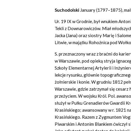
Suchodolski
January (1797–1875), mal
Ur. 19 IX w Grodnie, był wnukiem Antoni
Tekli z Downarowiczów. Miał młodszych 
Jacka (Jana) oraz siostry Marię i Salom
Litwie, w majątku Rohoźnica pod Wołk
S. przeznaczony wraz z braćmi do karie
w Warszawie, pod opieką stryja Ignaceg
Szkoły Elementarnej Artylerii i Inżynie
lekcje rysunku, głównie topograficzne
żołnierskie i konie. W grudniu 1812 pe
Warszawie, gdzie zatrzymał się cesarz 
przeżyciem. W wojsku Król. Pol. awanso
służył w Pułku Grenadierów Gwardii K
Krasińskiego; awansowany w r. 1821 na
Krasińskiego. Razem z Zygmuntem Vogl
Piwarskim i Antonim Blankiem ćwiczył s