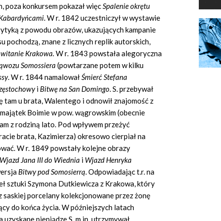
, poza konkursem pokazał więc
Spalenie okrętu
z Kabardyńcami
.
W r. 1842 uczestniczył w wystawie
krytyką z powodu obrazów, ukazujących kampanie
u pochodzą, znane z licznych replik autorskich,
witanie Krakowa.
W r. 1843 powstała alegoryczna
ąwozu Somossiera
(powtarzane potem w kilku
ssy
. W r. 1844 namalował
Śmierć Stefana
zęstochowy
i
Bitwę na San Domingo
. S. przebywał
ię tam u brata, Walentego i odnowił znajomość z
8 majątek Boimie w pow. wągrowskim (obecnie
 tam z rodziną lato. Pod wpływem przeżyć
racie brata, Kazimierza) okresowo cierpiał na
alować. W r. 1849 powstały kolejne obrazy
Wjazd Jana III do Wiednia
i
Wjazd Henryka
wersja
Bitwy pod Somosierrą
. Odpowiadając t.r. na
ieł sztuki Szymona Dutkiewicza z Krakowa, który
 z saskiej porcelany kolekcjonowane przez żonę
jący do końca życia. W późniejszych latach
 uzyskane pieniądze S. m.in. utrzymywał