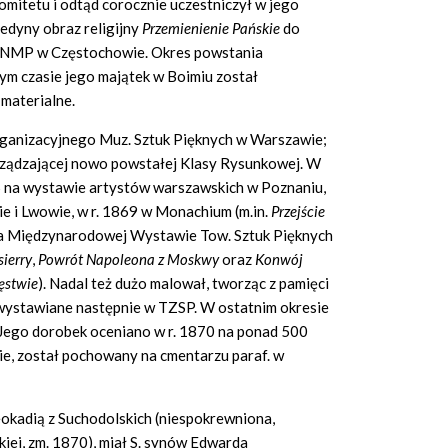
omitetu i odtąd corocznie uczestniczył w jego
edyny obraz religijny
Przemienienie Pańskie
do
a NMP w Częstochowie. Okres powstania
ym czasie jego majątek w Boimiu został
 materialne.
organizacyjnego Muz. Sztuk Pięknych w Warszawie;
arządzającej nowo powstałej Klasy Rysunkowej. W
5 na wystawie artystów warszawskich w Poznaniu,
ie i Lwowie, w r. 1869 w Monachium (m.in.
Przejście
 na Międzynarodowej Wystawie Tow. Sztuk Pięknych
ierry
,
Powrót Napoleona z Moskwy
oraz
Konwój
ęstwie
). Nadal też dużo malował, tworząc z pamięci
 wystawiane następnie w TZSP. W ostatnim okresie
 Jego dorobek oceniano w r. 1870 na ponad 500
e, został pochowany na cmentarzu paraf. w
okadią z Suchodolskich (niespokrewniona,
iej, zm. 1870), miał S. synów Edwarda