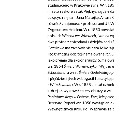
studiującego w Krakowie syna. W r. 185
miasto i Szkołę Sztuk Pięknych, gdzie 
uczących się tam Jana Matejkę, Artura
również znajomość z profesorami UJ: 
Zygmuntem Helclem. W r. 1853 powstały
polskich
Wiosna we Włoszech
,
Lato na w
dwa płótna z epizodami z dziejów rodu 
Oczakowa
(na zamówienie cara Mikołaja
litograficzną odbitkę namalowanej t.r.
O
jako premię dla akcjonariuszy. S. malowa
w r. 1854
Śmierć Warneńczyka
i
Wyjazd n
Schossland
, a w r.n.
Śmierć Godebskiego 
l. pięćdziesiątych wzbogacił tematykę p
z Wita Stwosza
). W r. 1858 został czło
której t.r. wystawił cztery obrazy, a w 
Poniatowskiego w Elsterze
,
Przejście prze
Berezynę
.
Poparł w r. 1858 wystąpienie
Wewnętrznych Król. Pol. w sprawie za