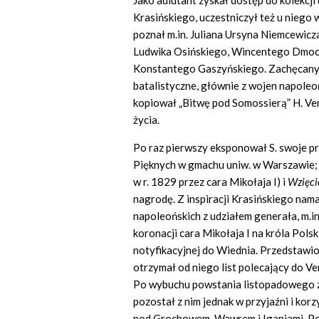
Jako adiutant zyskał dostęp do kolekcji dz
Krasińskiego, uczestniczył też u niego 
poznał m.in. Juliana Ursyna Niemcewicz
Ludwika Osińskiego, Wincentego Dmoc
Konstantego Gaszyńskiego. Zachęcany 
batalistyczne, głównie z wojen napoleo
kopiował „Bitwę pod Somossierą” H. Ve
życia.
Po raz pierwszy eksponował S. swoje pr
Pięknych w gmachu uniw. w Warszawie;
w r. 1829 przez cara Mikołaja I) i
Wzięci
nagrodę. Z inspiracji Krasińskiego nama
napoleońskich z udziałem generała, m.i
koronacji cara Mikołaja I na króla Polsk
notyfikacyjnej do Wiednia. Przedstawi
otrzymał od niego list polecający do V
Po wybuchu powstania listopadowego z
pozostał z nim jednak w przyjaźni i korz
pod Grochowem, Wawrem i Iganiami. Po 