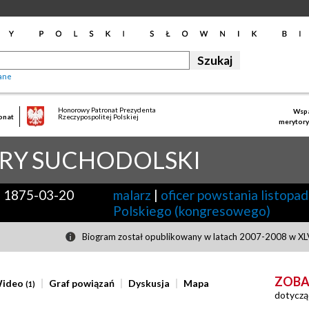
ane
Honorowy Patronat Prezydenta
Wspa
onat
Rzeczypospolitej Polskiej
merytory
RY
SUCHODOLSKI
-
1875-03-20
malarz
|
oficer powstania listop
Polskiego (kongresowego)
Biogram został opublikowany w latach 2007-2008 w XLV
ZOBA
ideo
Graf powiązań
Dyskusja
Mapa
(1)
dotyczą