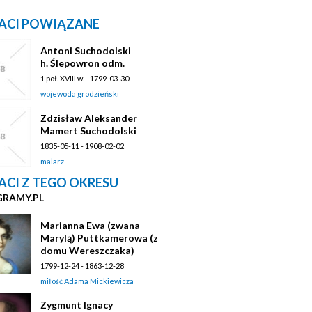
ACI POWIĄZANE
Antoni Suchodolski
h. Ślepowron odm.
1 poł. XVIII w. - 1799-03-30
wojewoda grodzieński
Zdzisław Aleksander
Mamert Suchodolski
1835-05-11 - 1908-02-02
malarz
ACI Z TEGO OKRESU
GRAMY.PL
Marianna Ewa (zwana
Marylą) Puttkamerowa (z
domu Wereszczaka)
1799-12-24 - 1863-12-28
miłość Adama Mickiewicza
Zygmunt Ignacy