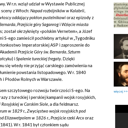
wy. W r.n. wziął udział w Wystawie Publicznej
c sceny z Włoch:
Napad rozbójników w Kalabrii
,
łoscy oddający pokłon pustelnikowi
oraz epizody z
 Bernarda
,
Przejście góry Saganrog
i
Wzięcie miasta
s; został okrzyknięty «polskim Vernetem», a Józef
ni S-ego zamieścił pochlebny artykuł w „Tygodniku
członkostwo Imperatorskiej ASP i zaproszenie do
 Akademii
Przejście Góry św. Bernarda
,
Szturm
hałcyku
) i
Spalenie tureckiej fregaty
.
Dzięki
mu się wtedy nie przyjąć carskiego zamówienia na
tłumienie powstania listopadowego. W r. 1840
ch i Płodów Rolnych w Warszawie.
kresem szczytowego rozwoju twórczości S-ego. Na
więcej
zy z tureckiej i perskiej kampanii wojsk rosyjskich,
Rosyjskiej w Carskim Siole
, a dla feldmarsz.
erum w 1829 r.
,
Zwycięstwo wojsk rosyjskich pod
d Elizawetpolem w 1826 r.
,
Przejście rzeki Arcx
oraz
(1841). W r. 1841 był członkiem sądu