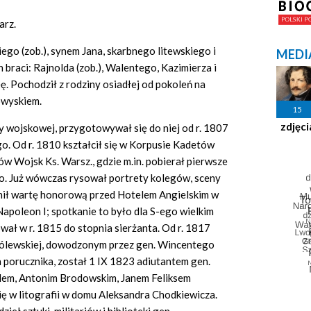
arz.
ego (zob.), synem Jana, skarbnego litewskiego i
MEDI
braci: Rajnolda (zob.), Walentego, Kazimierza i
eę. Pochodził z rodziny osiadłej od pokoleń na
owyskiem.
15
zdjęci
ry wojskowej, przygotowywał się do niej od r. 1807
o. Od r. 1810 kształcił się w Korpusie Kadetów
rów Wojsk Ks. Warsz., gdzie m.in. pobierał pierwsze
go. Już wówczas rysował portrety kolegów, sceny
łnił wartę honorową przed Hotelem Angielskim w
Napoleon I; spotkanie to było dla S-ego wielkim
wał w r. 1815 do stopnia sierżanta. Od r. 1817
rólewskiej, dowodzonym przez gen. Wincentego
 porucznika, został 1 IX 1823 adiutantem gen.
em, Antonim Brodowskim, Janem Feliksem
ię w litografii w domu Aleksandra Chodkiewicza.