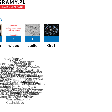
A
1
1
1
a
wideo
audio
Graf