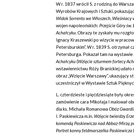
W r. 1837 wrócił S. z rodziną do Warsza
Wyrobów Krajowych i Sztuki, pokazują
Widok Sorrento we Włoszech
,
Wieśniacy w
wojen napoleońskich:
Przejście Góry św.
Achałcyku
. Obrazy te zyskały mu rozgło
Ignacy Kraszewski po wizycie w pracow
Petersburskim”. W r. 1839 S. otrzymał 
Petersburga. Pokazał tam na wystawie
Achałcyku
(
Wzięcie szturmem fortecy Ac
wstawiennictwu Róży Branickiej udało 
obraz „Wzięcie Warszawy”, ukazujący s
uczestniczył w Wystawie Sztuk Piękny
L. czterdzieste i pięćdziesiąte były o
zamówienie cara Mikołaja I malował obra
dla ks. Michała Romanowa
Obóz Gwardii 
I. Paskiewicza m.in.
Wzięcie twierdzy Erz
komendą Paskiewicza nad Abbaz-Mirzą po
Portret konny feldmarszałka Paskiewicza