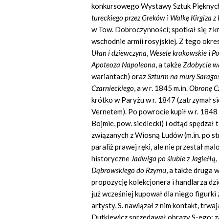
konkursowego Wystawy Sztuk Pięknych
tureckiego przez Greków
i
Walkę Kirgiza 
w Tow. Dobroczynności; spotkał się z 
wschodnie armii rosyjskiej. Z tego okres
Ułan i dziewczyna
,
Wesele krakowskie
i
Po
Apoteoza Napoleona
,
a także
Zdobycie w
wariantach) oraz
Szturm na mury Sarago
Czarnieckiego
,
a w r. 1845 m.in.
Obronę C
krótko w Paryżu w r. 1847 (zatrzymał s
Vernetem). Po powrocie kupił w r. 184
Bojmie, pow. siedlecki) i odtąd spędzał
związanych z Wiosną Ludów (m.in. po st
paraliż prawej ręki, ale nie przestał m
historyczne
Jadwiga po ślubie z Jagiełłą
,
Dąbrowskiego do Rzymu
, a także druga 
propozycję kolekcjonera i handlarza dz
już wcześniej kupował dla niego figurki
artysty, S. nawiązał z nim kontakt, trwa
Dutkiewicz sprzedawał obrazy S-ego; za