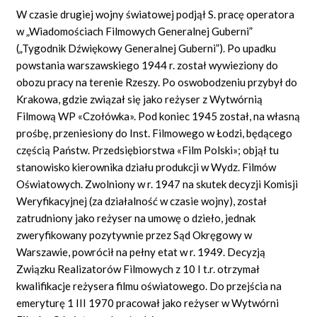
W czasie drugiej wojny światowej podjął S. pracę operatora
w „Wiadomościach Filmowych Generalnej Guberni”
(„Tygodnik Dźwiękowy Generalnej Guberni”). Po upadku
powstania warszawskiego 1944 r. został wywieziony do
obozu pracy na terenie Rzeszy. Po oswobodzeniu przybył do
Krakowa, gdzie związał się jako reżyser z Wytwórnią
Filmową WP «Czołówka». Pod koniec 1945 został, na własną
prośbę, przeniesiony do Inst. Filmowego w Łodzi, będącego
częścią Państw. Przedsiębiorstwa «Film Polski»; objął tu
stanowisko kierownika działu produkcji w Wydz. Filmów
Oświatowych. Zwolniony w r. 1947 na skutek decyzji Komisji
Weryfikacyjnej (za działalność w czasie wojny), został
zatrudniony jako reżyser na umowę o dzieło, jednak
zweryfikowany pozytywnie przez Sąd Okręgowy w
Warszawie, powrócił na pełny etat w r. 1949. Decyzją
Związku Realizatorów Filmowych z 10 I t.r. otrzymał
kwalifikacje reżysera filmu oświatowego. Do przejścia na
emeryturę 1 III 1970 pracował jako reżyser w Wytwórni