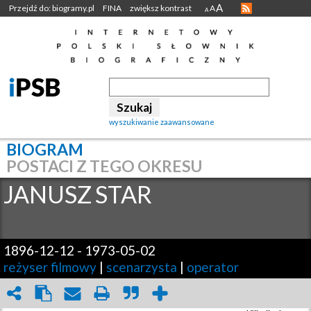
A
Przejdź do: biogramy.pl
FINA
zwiększ kontrast
A
A
wyszukiwanie zaawansowane
BIOGRAM
POSTACI Z TEGO OKRESU
JANUSZ
STAR
1896-12-12
-
1973-05-02
reżyser filmowy
|
scenarzysta
|
operator