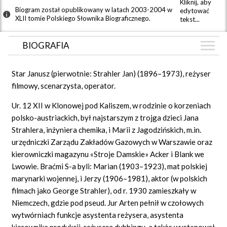
Kliknij, aby
Biogram został opublikowany w latach 2003-2004 w
edytować
XLII tomie Polskiego Słownika Biograficznego.
tekst...
BIOGRAFIA
BIOGRAFIA
Star Janusz (pierwotnie: Strahler Jan) (1896–1973), reżyser
GRAF POWIĄZAŃ
filmowy, scenarzysta, operator.
DYSKUSJA
Ur. 12 XII w Klonowej pod Kaliszem, w rodzinie o korzeniach
Mapa
polsko-austriackich, był najstarszym z trojga dzieci Jana
Strahlera, inżyniera chemika, i Marii z Jagodzińskich, m.in.
urzędniczki Zarządu Zakładów Gazowych w Warszawie oraz
kierowniczki magazynu
«Stroje Damskie»
Acker i Blank we
Lwowie. Braćmi S-a byli: Marian (1903–1923), mat polskiej
marynarki wojennej, i Jerzy (1906–1981), aktor (w polskich
filmach jako
George
Strahler), od r. 1930 zamieszkały w
Niemczech, gdzie pod pseud. Jur Arten pełnił w czołowych
wytwórniach funkcje asystenta reżysera, asystenta
kierownika produkcji, reżysera dubbingu, a także występował