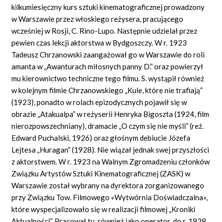
kilkumiesięczny kurs sztuki kinematograficznej prowadzony
w Warszawie przez włoskiego reżysera, pracującego
wcześniej w Rosji, C.
Rino-Lupo.
Następnie udzielał przez
pewien czas lekcji aktorstwa w Bydgoszczy. W
r.
1923
Tadeusz Chrzanowski zaangażował go w Warszawie do roli
amanta w „Awanturach miłosnych panny D.” oraz powierzył
mu kierownictwo techniczne tego filmu. S. wystąpił również
w kolejnym filmie Chrzanowskiego „Kule, które nie trafiają”
(1923), ponadto w rolach epizodycznych pojawił się w
obrazie „Atakualpa” w reżyserii Henryka Bigoszta (1924, film
nierozpowszechniany), dramacie „O czym się nie myśli” (reż.
Edward Puchalski, 1926) oraz głośnym debiucie Józefa
Lejtesa „Huragan” (1928). Nie wiązał jednak swej przyszłości
z aktorstwem. W r. 1923 na Walnym Zgromadzeniu członków
Związku Artystów Sztuki Kinematograficznej (ZASK) w
Warszawie został wybrany na dyrektora zorganizowanego
przy Związku Tow. Filmowego «Wytwórnia Doświadczalna»,
które wyspecjalizowało się w realizacji filmowej „Kroniki
Aktualności”. Pracował tu, również jako operator, do r. 1928,