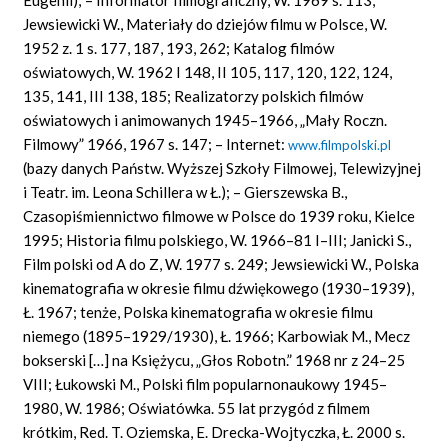
Jewsiewicki W., Materiały do dziejów filmu w Polsce, W.
1952 z. 1 s. 177, 187, 193, 262; Katalog filmów
oświatowych, W. 1962 I 148, II 105, 117, 120, 122, 124,
135, 141, III 138, 185; Realizatorzy polskich filmów
oświatowych i animowanych 1945–1966, „Mały Roczn.
Filmowy” 1966, 1967 s. 147; – Internet:
www.filmpolski.pl
(bazy danych Państw. Wyższej Szkoły Filmowej, Telewizyjnej
i Teatr. im. Leona Schillera w Ł.); – Gierszewska B.,
Czasopiśmiennictwo filmowe w Polsce do 1939 roku, Kielce
1995; Historia filmu polskiego, W. 1966–81 I–III; Janicki S.,
Film polski od A do Z, W. 1977 s. 249; Jewsiewicki W., Polska
kinematografia w okresie filmu dźwiękowego (1930–1939),
Ł. 1967; tenże, Polska kinematografia w okresie filmu
niemego (1895–1929/1930), Ł. 1966; Karbowiak M., Mecz
bokserski […] na Księżycu, „Głos Robotn.” 1968 nr z 24–25
VIII; Łukowski M., Polski film popularnonaukowy 1945–
1980, W. 1986; Oświatówka. 55 lat przygód z filmem
krótkim, Red. T. Oziemska, E. Drecka-Wojtyczka, Ł. 2000 s.