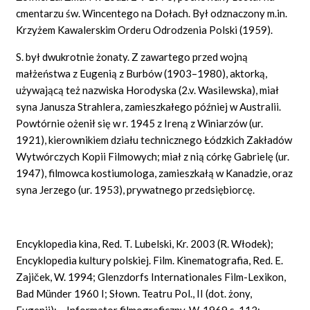
cmentarzu św. Wincentego na Dołach. Był odznaczony m.in.
Krzyżem Kawalerskim Orderu Odrodzenia Polski (1959).
S. był dwukrotnie żonaty. Z zawartego przed wojną
małżeństwa z Eugenią z Burbów (1903–1980), aktorką,
używającą też nazwiska Horodyska (2.v. Wasilewska), miał
syna Janusza Strahlera, zamieszkałego później w Australii.
Powtórnie ożenił się w r. 1945 z Ireną z Winiarzów (ur.
1921), kierownikiem działu technicznego Łódzkich Zakładów
Wytwórczych Kopii Filmowych; miał z nią córkę Gabrielę (ur.
1947), filmowca kostiumologa, zamieszkałą w Kanadzie, oraz
syna Jerzego (ur. 1953), prywatnego przedsiębiorcę.
Encyklopedia kina, Red. T. Lubelski, Kr. 2003 (R. Włodek);
Encyklopedia kultury polskiej.
Film. Kinematografia, Red. E.
Zajiček, W. 1994; Glenzdorfs Internationales Film-Lexikon,
Bad Münder 1960 I; Słown.
Teatru Pol., II (dot. żony,
Eugenii); – Informator filmograficzny, W. 1969 s. 113;