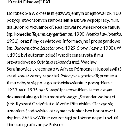
„Kroniki Filmowej” PAT.
Dorobek S-a w okresie międzywojennym obejmował ok. 100
pozycji, stworzonych samodzielnie lub we współpracy, m.in.
dla „Kroniki Aktualności”. Realizował również krótkie fabuły
(np. komedie:
Tajemniczy gentleman,
1930,
Anetka i awionetka,
1931), oraz filmy oświatowe, informacyjne i propagandowe
(np.
Budownictwo żelbetonowe,
1929,
Słowa i czyny,
1938). W
r. 1931 był autorem zdjęć i współscenarzystą filmu
przygodowego
Ostatnia eskapada
(reż. Wacław
Serafinowicz), kręconego w Afryce Północnej i Jugosławii (S.
zrealizował wtedy reportaż
Polacy w Jugosławii);
premiera
filmu odbyła się po jego udźwiękowieniu, z początkiem r.
1933. W r. 1935 był S. współpracownikiem technicznym
dokumentalnego filmu montażowego „Sztandar wolności”
(reż. Ryszard Ordyński) o Józefie Piłsudskim. Ciesząc się
uznaniem środowiska, otrzymał członkostwo honorowe i
dyplom ZASK w Wilnie «za zasługi położone na polu sztuki
kinematograficznej w Polsce».