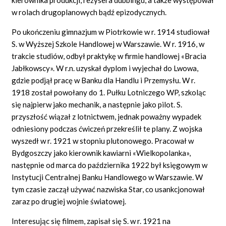
w rolach drugoplanowych bądź epizodycznych.
Po ukończeniu gimnazjum w Piotrkowie w r. 1914 studiował
S. w Wyższej Szkole Handlowej w Warszawie. W r. 1916, w
trakcie studiów, odbył praktykę w firmie handlowej
«Bracia
Jabłkowscy».
W r.n. uzyskał dyplom i wyjechał do Lwowa,
gdzie podjął pracę w Banku dla Handlu i Przemysłu. W r.
1918 został powołany do 1. Pułku Lotniczego WP, szkoląc
się najpierw jako mechanik, a następnie jako pilot. S.
przyszłość wiązał z lotnictwem, jednak poważny wypadek
odniesiony podczas ćwiczeń przekreślił te plany. Z wojska
wyszedł w r. 1921 w stopniu plutonowego. Pracował w
Bydgoszczy jako kierownik kawiarni
«Wielkopolanka»,
następnie od marca do października 1922 był księgowym w
Instytucji Centralnej Banku Handlowego w Warszawie. W
tym czasie zaczął używać nazwiska Star, co usankcjonował
zaraz po drugiej wojnie światowej.
Interesując się filmem, zapisał się S. w r. 1921 na