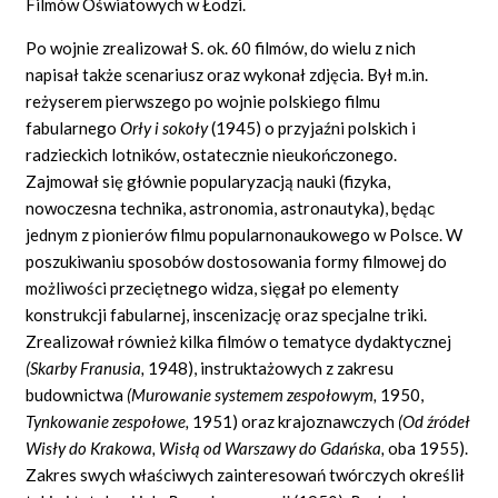
Filmów Oświatowych w Łodzi.
Po wojnie zrealizował S. ok. 60 filmów, do wielu z nich
napisał także scenariusz oraz wykonał zdjęcia. Był m.in.
reżyserem pierwszego po wojnie polskiego filmu
fabularnego
Orły i sokoły
(1945) o przyjaźni polskich i
radzieckich lotników, ostatecznie nieukończonego.
Zajmował się głównie popularyzacją nauki (fizyka,
nowoczesna technika, astronomia, astronautyka), będąc
jednym z pionierów filmu popularnonaukowego w Polsce. W
poszukiwaniu sposobów dostosowania formy filmowej do
możliwości przeciętnego widza, sięgał po elementy
konstrukcji fabularnej, inscenizację oraz specjalne triki.
Zrealizował również kilka filmów o tematyce dydaktycznej
(Skarby Franusia,
1948), instruktażowych z zakresu
budownictwa
(Murowanie systemem zespołowym,
1950,
Tynkowanie zespołowe,
1951) oraz krajoznawczych
(Od źródeł
Wisły do Krakowa, Wisłą od Warszawy do Gdańska,
oba 1955).
Zakres swych właściwych zainteresowań twórczych określił