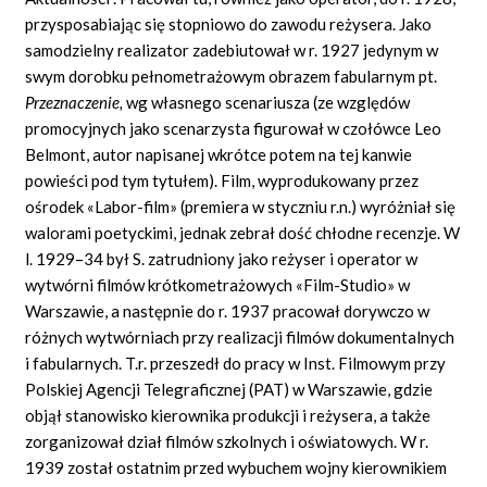
przysposabiając się stopniowo do zawodu reżysera. Jako
samodzielny realizator zadebiutował w r. 1927 jedynym w
swym dorobku pełnometrażowym obrazem fabularnym pt.
Przeznaczenie,
wg własnego scenariusza (ze względów
promocyjnych jako scenarzysta figurował w czołówce Leo
Belmont, autor napisanej wkrótce potem na tej kanwie
powieści pod tym tytułem). Film, wyprodukowany przez
ośrodek «Labor-film» (premiera w styczniu r.n.) wyróżniał się
walorami poetyckimi, jednak zebrał dość chłodne recenzje. W
l. 1929–34 był S. zatrudniony jako reżyser i operator w
wytwórni filmów krótkometrażowych «Film-Studio» w
Warszawie, a następnie do r. 1937 pracował dorywczo w
różnych wytwórniach przy realizacji filmów dokumentalnych
i fabularnych. T.r. przeszedł do pracy w Inst. Filmowym przy
Polskiej Agencji Telegraficznej (PAT) w Warszawie, gdzie
objął stanowisko kierownika produkcji i reżysera, a także
zorganizował dział filmów szkolnych i oświatowych. W r.
1939 został ostatnim przed wybuchem wojny kierownikiem