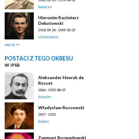
kapucyn
Hieronim Kazimierz
Dekutowski
1918-09-24 - 1949-03-07
cichociemny
więcej
POSTACI Z TEGO OKRESU
W
i
PSB
Aleksander Henryk de
Rosset
1866 - 1933-08-07
inżynier
Władysław Rossowski
1857 - 1923
malarz
Zygmunt Rozwadowski