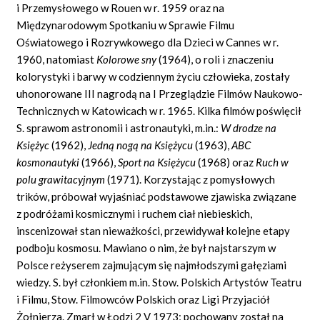
i Przemysłowego w Rouen w r. 1959 oraz na
Międzynarodowym Spotkaniu w Sprawie Filmu
Oświatowego i Rozrywkowego dla Dzieci w Cannes w r.
1960, natomiast
Kolorowe sny
(1964), o roli i znaczeniu
kolorystyki i barwy w codziennym życiu człowieka, zostały
uhonorowane III nagrodą na I Przeglądzie Filmów Naukowo-
Technicznych w Katowicach w r. 1965. Kilka filmów poświęcił
S. sprawom astronomii i astronautyki, m.in.:
W drodze na
Księżyc
(1962),
Jedną nogą na Księżycu
(1963),
ABC
kosmonautyki
(1966),
Sport na Księżycu
(1968) oraz
Ruch w
polu grawitacyjnym
(1971). Korzystając z pomysłowych
trików, próbował wyjaśniać podstawowe zjawiska związane
z podróżami kosmicznymi i ruchem ciał niebieskich,
inscenizował stan nieważkości, przewidywał kolejne etapy
podboju kosmosu. Mawiano o nim, że był najstarszym w
Polsce reżyserem zajmującym się najmłodszymi gałęziami
wiedzy. S. był członkiem m.in. Stow. Polskich Artystów Teatru
i Filmu, Stow. Filmowców Polskich oraz Ligi Przyjaciół
Żołnierza. Zmarł w Łodzi 2 V 1973; pochowany został na