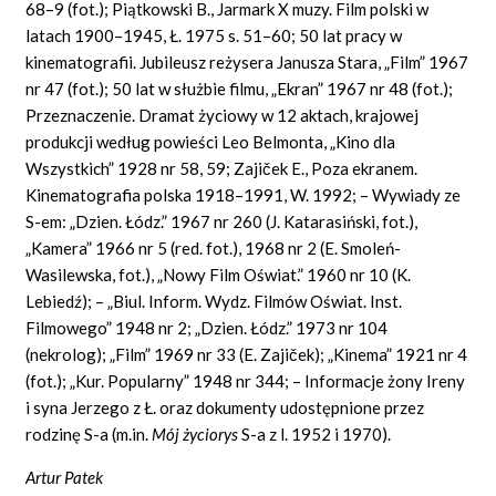
68–9 (fot.); Piątkowski B., Jarmark X muzy. Film polski w
latach 1900–1945, Ł. 1975 s. 51–60; 50 lat pracy w
kinematografii. Jubileusz reżysera Janusza Stara, „Film” 1967
nr 47 (fot.); 50 lat w służbie filmu, „Ekran” 1967 nr 48 (fot.);
Przeznaczenie. Dramat życiowy w 12 aktach, krajowej
produkcji według powieści Leo Belmonta, „Kino dla
Wszystkich” 1928 nr 58, 59; Zajič
e
k E., Poza ekranem.
Kinematografia polska 1918–1991, W. 1992; – Wywiady ze
S-em: „Dzien. Łódz.” 1967 nr 260 (J. Katarasiński, fot.),
„Kamera” 1966 nr 5 (red. fot.), 1968 nr 2 (E. Smoleń-
Wasilewska, fot.), „Nowy Film Oświat.” 1960 nr 10 (K.
Lebiedź); – „Biul.
Inform.
Wydz. Filmów Oświat. Inst.
Filmowego” 1948 nr 2; „Dzien. Łódz.” 1973 nr 104
(nekrolog); „Film” 1969 nr 33 (E. Zajiček); „Kinema” 1921 nr 4
(fot.); „Kur. Popularny” 1948 nr 344; – Informacje żony Ireny
i syna Jerzego z Ł. oraz dokumenty udostępnione przez
rodzinę S-a (m.in.
Mój życiorys
S-a z l. 1952 i 1970).
Artur Patek