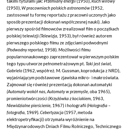
takimi tytułami jak:
Przemiany energii
(1950),
Ruch wirowy
(1950),
W pracowniach polskich astronomów
(1952,
zastosował tu formę reportażu z pracowni uczonych jako
sposób prezentacji dokonań współczesnej nauki). Jako
pierwszy spośród filmowców zrealizował film o początkach
polskiej telewizji
(Telewizja,
1953), był również autorem
pierwszego polskiego filmu ze zdjęciami podwodnymi
(Podwodny reportaż,
1958). Możliwości filmu
popularnonaukowego zaprezentował w pierwszym polskim
tego typu utworze pełnometrażowym pt.
Taki jest świat,
Gabrielo
(1962, współreż. M. Gussman, koprodukcja z NRD),
wyjaśniającym podstawowe zjawiska mikro- i makroświata.
Zajmował się również prezentacją dokonań automatyki
(Automaty wokół nas, Automaty w przemyśle,
oba 1965),
promieniotwórczości
(Krzyżówka z kociakiem,
1963,
Niewidzialne pierścienie,
1967) i holografii
(Holografia –
fotografia,
1969).
Cebertyzacja
(1957, metoda
elektropetryfikacji) otrzymała wyróżnienie na
Międzynarodowych Dniach Filmu Rolniczego, Technicznego