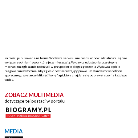
Za treści publikowane na forum Wydawca serwisu nie ponosi odpowiedzialności i są one
wyłącznie opiniami osób, które je zamieszczają. Wydawca udostępnia przystępny
mechanizm zgłaszania nadużyć i w przypadku takiego zgłoszenia Wydawca będzie
reagował niezwłocznie. Aby zgłosić post naruszający prawo lub standardy współżycia
społecznego wystarczy kliknąć ikonę flagi, która znajduje się po prawej stronie każdego
wpisu.
ZOBACZ MULTIMEDIA
dotyczące tej postaci w portalu
MEDIA