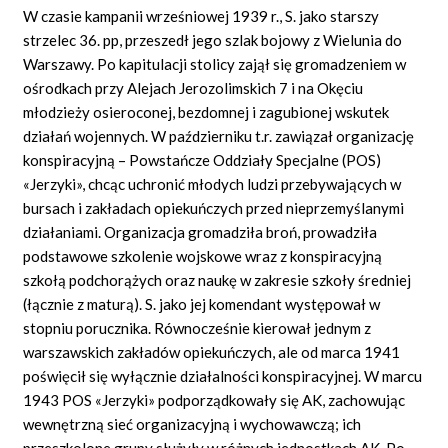
W czasie kampanii wrześniowej 1939 r., S. jako starszy
strzelec 36. pp, przeszedł jego szlak bojowy z Wielunia do
Warszawy. Po kapitulacji stolicy zajął się gromadzeniem w
ośrodkach przy Alejach Jerozolimskich 7 i na Okęciu
młodzieży osieroconej, bezdomnej i zagubionej wskutek
działań wojennych. W październiku t.r. zawiązał organizację
konspiracyjną – Powstańcze Oddziały Specjalne (POS)
«Jerzyki», chcąc uchronić młodych ludzi przebywających w
bursach i zakładach opiekuńczych przed nieprzemyślanymi
działaniami. Organizacja gromadziła broń, prowadziła
podstawowe szkolenie wojskowe wraz z konspiracyjną
szkołą podchorążych oraz naukę w zakresie szkoły średniej
(łącznie z maturą). S. jako jej komendant występował w
stopniu porucznika. Równocześnie kierował jednym z
warszawskich zakładów opiekuńczych, ale od marca 1941
poświęcił się wyłącznie działalności konspiracyjnej. W marcu
1943 POS «Jerzyki» podporządkowały się AK, zachowując
wewnętrzną sieć organizacyjną i wychowawczą; ich
przeszkolone grupy służyły w różnych jednostkach AK. Po