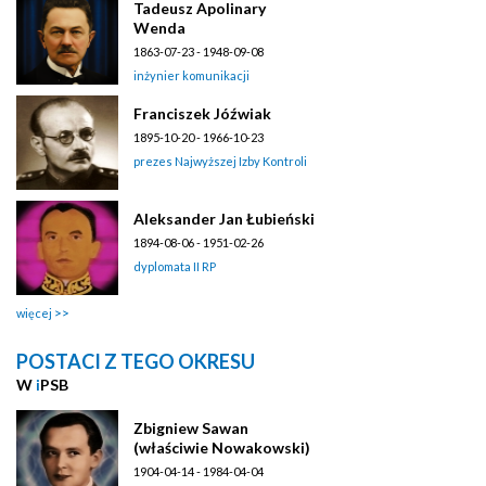
Tadeusz Apolinary
Wenda
1863-07-23 - 1948-09-08
inżynier komunikacji
Franciszek Jóźwiak
1895-10-20 - 1966-10-23
prezes Najwyższej Izby Kontroli
Aleksander Jan Łubieński
1894-08-06 - 1951-02-26
dyplomata II RP
więcej
POSTACI Z TEGO OKRESU
W
i
PSB
Zbigniew Sawan
(właściwie Nowakowski)
1904-04-14 - 1984-04-04