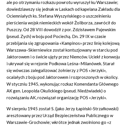
ale po otrzymaniu rozkazu powrotu wyruszył ku Warszawie;
dowiedziawszy się jednak w Laskach od kapelana Zakładu dla
Ociemniałych ks. Stefana Wyszyńskiego o uszczelnieniu
pierścienia wojsk niemieckich wokół Żoliborza, zawrócił do
Puszczy. Od 28 VIII dowodził z por. Zdzisławem Pajewskim
(pseud. Zych) w boju pod Pociechą. Dn. 29 IX w czasie
przebijania się zgrupowania «Kampinos» przez linię kolejową
Warszawa–Skierniewice został kontuzjowany w starciu pod
Jaktorowem i o świcie ujęty przez Niemców. Uciekł z konwoju
i ukrywał się w rejonie Podkowa Leśna–Milanówek. Starał
się wówczas zalegalizować żołnierzy z POS «Jerzyki»,
ocalałych z boju pod Jaktorowem i rozproszonych w okolicy.
W styczniu 1945, wykonując rozkaz Komendanta Głównego
AK gen. Leopolda Okulickiego (pseud. Niedźwiadek) o
rozwiązaniu AK, rozwiązał organizację POS «Jerzyki».
W sierpniu 1945 został S. (jako Jerzy Łapiński-Strzałkowski)
aresztowany przez Urząd Bezpieczeństwa Publicznego w
Warszawie-Grochowie; wkrótce jednak zwolniono go «z