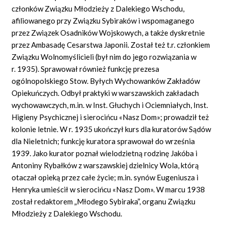
członków Związku Młodzieży z Dalekiego Wschodu,
afiliowanego przy Związku Sybiraków i wspomaganego
przez Związek Osadników Wojskowych, a także dyskretnie
przez Ambasadę Cesarstwa Japonii. Został też t.r. członkiem
Związku Wolnomyślicieli (był nim do jego rozwiązania w
r. 1935). Sprawował również funkcję prezesa
ogólnopolskiego Stow. Byłych Wychowanków Zakładów
Opiekuńczych. Odbył praktyki w warszawskich zakładach
wychowawczych, m.in. w Inst. Głuchych i Ociemniałych, Inst.
Higieny Psychicznej i sierocińcu «Nasz Dom»; prowadził też
kolonie letnie. W r. 1935 ukończył kurs dla kuratorów Sądów
dla Nieletnich; funkcję kuratora sprawował do września
1939. Jako kurator poznał wielodzietną rodzinę Jakóba i
Antoniny Rybałków z warszawskiej dzielnicy Wola, którą
otaczał opieką przez całe życie; m.in. synów Eugeniusza i
Henryka umieścił w sierocińcu «Nasz Dom». W marcu 1938
został redaktorem „Młodego Sybiraka”, organu Związku
Młodzieży z Dalekiego Wschodu.