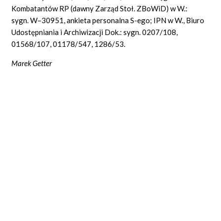
Kombatantów RP (dawny Zarząd Stoł. ZBoWiD) w W.:
sygn. W–30951, ankieta personalna S-ego; IPN w W., Biuro
Udostępniania i Archiwizacji Dok.: sygn. 0207/108,
01568/107, 01178/547, 1286/53.
Marek Getter