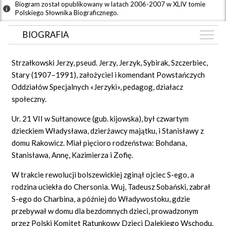
Biogram został opublikowany w latach 2006-2007 w XLIV tomie
Polskiego Słownika Biograficznego.
BIOGRAFIA
BIOGRAFIA
Strzałkowski Jerzy, pseud. Jerzy, Jerzyk, Sybirak, Szczerbiec,
GRAF POWIĄZAŃ
Stary (1907–1991), założyciel i komendant Powstańczych
Oddziałów Specjalnych «Jerzyki», pedagog, działacz
DYSKUSJA
społeczny.
Mapa
Ur. 21 VII w Sułtanowce (gub. kijowska), był czwartym
dzieckiem Władysława, dzierżawcy majątku, i Stanisławy z
domu Rakowicz. Miał pięcioro rodzeństwa: Bohdana,
Stanisława, Annę, Kazimierza i Zofię.
W trakcie rewolucji bolszewickiej zginął ojciec S-ego, a
rodzina uciekła do Chersonia. Wuj, Tadeusz Sobański, zabrał
S-ego do Charbina, a później do Władywostoku, gdzie
przebywał w domu dla bezdomnych dzieci, prowadzonym
przez Polski Komitet Ratunkowy Dzieci Dalekiego Wschodu.