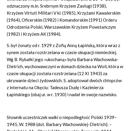
odznaczony m.in. Srebrnym Krzyżem Zasługi (1938),
Krzyżem Virtuti Militari V kl. (1985), Krzyżami Kawalerskim
(1964), Oficerskim (1982) i Komandorskim (1991) Orderu
Odrodzenia Polski, Warszawskim Krzyżem Powstańczym
(1982) i Krzyżem AK (1984).
S. był żonaty od r. 1929 z Zofią Anną Łapińską, która wraz z
synem została rozstrzelana w czasie okupacji niemieckiej.
Wg B. Rybałki jego «ukochaną» była Barbara Wachowska-
Dietrich, wychowawczyni w domach dziecka na Woli, która w
czasie okupacji została rozstrzelana (12 XI 1943) za
ukrywanie dzieci żydowskich. S. adoptował dwóch chłopców
z internatu na Okęciu: Tadeusza Dudę i Kazimierza
Łapińskiego (obaj ur. w r. 1930) i nadał im swoje nazwisko.
Słownik uczestniczek walki o niepodległość Polski 1939–
1945, W. 1988 (dot. Barbary Wachowskiej-Dietrich); –