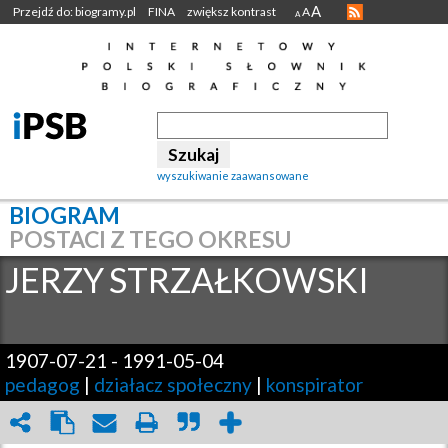
A
Przejdź do: biogramy.pl
FINA
zwiększ kontrast
A
A
wyszukiwanie zaawansowane
BIOGRAM
POSTACI Z TEGO OKRESU
JERZY
STRZAŁKOWSKI
1907-07-21
-
1991-05-04
pedagog
|
działacz społeczny
|
konspirator