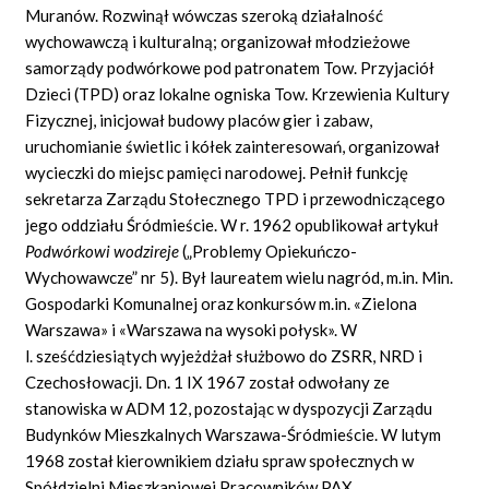
Muranów. Rozwinął wówczas szeroką działalność
wychowawczą i kulturalną; organizował młodzieżowe
samorządy podwórkowe pod patronatem Tow. Przyjaciół
Dzieci (TPD) oraz lokalne ogniska Tow. Krzewienia Kultury
Fizycznej, inicjował budowy placów gier i zabaw,
uruchomianie świetlic i kółek zainteresowań, organizował
wycieczki do miejsc pamięci narodowej. Pełnił funkcję
sekretarza Zarządu Stołecznego TPD i przewodniczącego
jego oddziału Śródmieście. W r. 1962 opublikował artykuł
Podwórkowi wodzireje
(„Problemy Opiekuńczo-
Wychowawcze” nr 5). Był laureatem wielu nagród, m.in. Min.
Gospodarki Komunalnej oraz konkursów m.in. «Zielona
Warszawa» i «Warszawa na wysoki połysk». W
l. sześćdziesiątych wyjeżdżał służbowo do ZSRR, NRD i
Czechosłowacji. Dn. 1 IX 1967 został odwołany ze
stanowiska w ADM 12, pozostając w dyspozycji Zarządu
Budynków Mieszkalnych Warszawa-Śródmieście. W lutym
1968 został kierownikiem działu spraw społecznych w
Spółdzielni Mieszkaniowej Pracowników PAX.