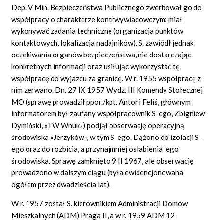
Dep. V Min. Bezpieczeństwa Publicznego zwerbował go do
współpracy o charakterze kontrwywiadowczym; miał
wykonywać zadania techniczne (organizacja punktów
kontaktowych, lokalizacja nadajników). S. zawiódł jednak
oczekiwania organów bezpieczeństwa, nie dostarczając
konkretnych informacji oraz usiłując wykorzystać tę
współpracę do wyjazdu za granicę. W r. 1955 współpracę z
nim zerwano. Dn. 27 IX 1957 Wydz. III Komendy Stołecznej
MO (sprawę prowadził ppor./kpt. Antoni Feliś, głównym
informatorem był zaufany współpracownik S-ego, Zbigniew
Dymiński, «TW Wnuk») podjął obserwację operacyjną
środowiska «Jerzyków», w tym S-ego. Dążono do izolacji S-
ego oraz do rozbicia, a przynajmniej osłabienia jego
środowiska. Sprawę zamknięto 9 II 1967, ale obserwację
prowadzono w dalszym ciągu (była ewidencjonowana
ogółem przez dwadzieścia lat).
W r. 1957 został S. kierownikiem Administracji Domów
Mieszkalnych (ADM) Praga II, a w r. 1959 ADM 12