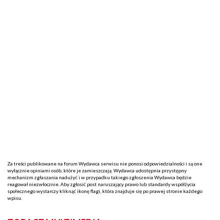
Za treści publikowane na forum Wydawca serwisu nie ponosi odpowiedzialności i są one
wyłącznie opiniami osób, które je zamieszczają. Wydawca udostępnia przystępny
mechanizm zgłaszania nadużyć i w przypadku takiego zgłoszenia Wydawca będzie
reagował niezwłocznie. Aby zgłosić post naruszający prawo lub standardy współżycia
społecznego wystarczy kliknąć ikonę flagi, która znajduje się po prawej stronie każdego
wpisu.