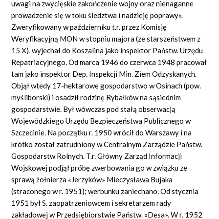
uwagi na zwycięskie zakończenie wojny oraz nienaganne
prowadzenie się w toku śledztwa i nadzieję poprawy».
Zweryfikowany w październiku t.r. przez Komisję
Weryfikacyjną MON w stopniu majora (ze starszeństwem z
15 X), wyjechał do Koszalina jako inspektor Państw. Urzędu
Repatriacyjnego. Od marca 1946 do czerwca 1948 pracował
tam jako inspektor Dep. Inspekcji Min. Ziem Odzyskanych.
Objął wtedy 17-hektarowe gospodarstwo w Osinach (pow.
myśliborski) i osadził rodzinę Rybałków na sąsiednim
gospodarstwie. Był wówczas pod stałą obserwacją
Wojewódzkiego Urzędu Bezpieczeństwa Publicznego w
Szczecinie. Na początku r. 1950 wrócił do Warszawy i na
krótko został zatrudniony w Centralnym Zarządzie Państw.
Gospodarstw Rolnych. T.r. Główny Zarząd Informacji
Wojskowej podjął próbę zwerbowania go w związku ze
sprawą żołnierza «Jerzyków» Mieczysława Bujaka
(straconego w r. 1951); werbunku zaniechano. Od stycznia
1951 był S. zaopatrzeniowcem i sekretarzem rady
zakładowej w Przedsiębiorstwie Państw. «Desa». W r. 1952