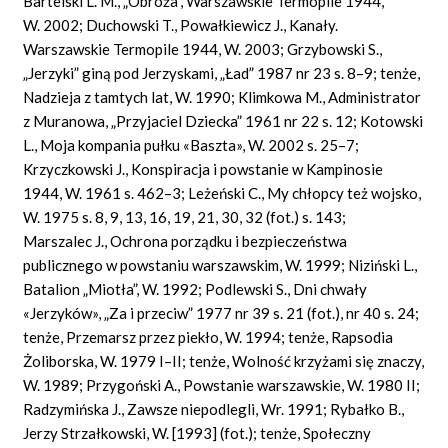
Bartelski L. M., „Obroża”, Warszawskie Termopile 1944,
W. 2002; Duchowski T., Powałkiewicz J., Kanały.
Warszawskie Termopile 1944, W. 2003; Grzybowski S.,
„Jerzyki” giną pod Jerzyskami, „Ład” 1987 nr 23 s. 8–9; tenże,
Nadzieja z tamtych lat, W. 1990; Klimkowa M., Administrator
z Muranowa, „Przyjaciel Dziecka” 1961 nr 22 s. 12; Kotowski
L., Moja kompania pułku «Baszta», W. 2002 s. 25–7;
Krzyczkowski J., Konspiracja i powstanie w Kampinosie
1944, W. 1961 s. 462–3; Leżeński C., My chłopcy też wojsko,
W. 1975 s. 8, 9, 13, 16, 19, 21, 30, 32 (fot.) s. 143;
Marszalec J., Ochrona porządku i bezpieczeństwa
publicznego w powstaniu warszawskim, W. 1999; Niziński L.,
Batalion „Miotła”, W. 1992; Podlewski S., Dni chwały
«Jerzyków», „Za i przeciw” 1977 nr 39 s. 21 (fot.), nr 40 s. 24;
tenże, Przemarsz przez piekło, W. 1994; tenże, Rapsodia
Żoliborska, W. 1979 I–II; tenże, Wolność krzyżami się znaczy,
W. 1989; Przygoński A., Powstanie warszawskie, W. 1980 II;
Radzymińska J., Zawsze niepodlegli, Wr. 1991; Rybałko B.,
Jerzy Strzałkowski, W. [1993] (fot.); tenże, Społeczny