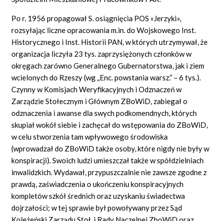
Po r. 1956 propagował S. osiągnięcia POS «Jerzyki»,
rozsyłając liczne opracowania m.in. do Wojskowego Inst.
Historycznego i Inst. Historii PAN, w których utrzymywał, że
organizacja liczyła 23 tys. zaprzysiężonych członków w
okręgach zarówno Generalnego Gubernatorstwa, jak i ziem
wcielonych do Rzeszy (wg „Enc. powstania warsz.” – 6 tys.).
Czynny w Komisjach Weryfikacyjnych i Odznaczeń w
Zarządzie Stołecznym i Głównym ZBoWiD, zabiegał o
odznaczenia i awanse dla swych podkomendnych, których
skupiał wokół siebie i zachęcał do wstępowania do ZBoWiD,
w celu stworzenia tam wpływowego środowiska
(wprowadzał do ZBoWiD także osoby, które nigdy nie były w
konspiracji). Swoich ludzi umieszczał także w spółdzielniach
inwalidzkich. Wydawał, przypuszczalnie nie zawsze zgodne z
prawdą, zaświadczenia o ukończeniu konspiracyjnych
kompletów szkół średnich oraz uzyskaniu świadectwa
dojrzałości; w tej sprawie był powoływany przez Sąd
Koleżeński Zarządu Stoł. i Rady Naczelnej ZboWiD oraz