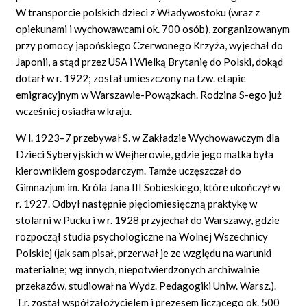
W transporcie polskich dzieci z Władywostoku (wraz z
opiekunami i wychowawcami ok. 700 osób), zorganizowanym
przy pomocy japońskiego Czerwonego Krzyża, wyjechał do
Japonii, a stąd przez USA i Wielką Brytanię do Polski, dokąd
dotarł w r. 1922; został umieszczony na tzw. etapie
emigracyjnym w Warszawie-Powązkach. Rodzina S-ego już
wcześniej osiadła w kraju.
W l. 1923–7 przebywał S. w Zakładzie Wychowawczym dla
Dzieci Syberyjskich w Wejherowie, gdzie jego matka była
kierownikiem gospodarczym. Tamże uczęszczał do
Gimnazjum im. Króla Jana III Sobieskiego, które ukończył w
r. 1927. Odbył następnie pięciomiesięczną praktykę w
stolarni w Pucku i w r. 1928 przyjechał do Warszawy, gdzie
rozpoczął studia psychologiczne na Wolnej Wszechnicy
Polskiej (jak sam pisał, przerwał je ze względu na warunki
materialne; wg innych, niepotwierdzonych archiwalnie
przekazów, studiował na Wydz. Pedagogiki Uniw. Warsz.).
T.r. został współzałożycielem i prezesem liczącego ok. 500