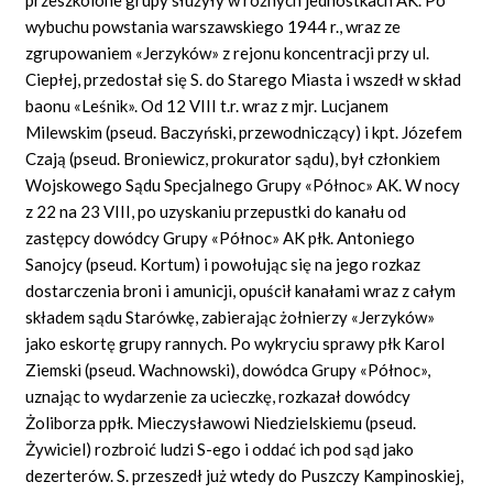
wybuchu powstania warszawskiego 1944 r., wraz ze
zgrupowaniem «Jerzyków» z rejonu koncentracji przy ul.
Ciepłej, przedostał się S. do Starego Miasta i wszedł w skład
baonu «Leśnik». Od 12 VIII t.r. wraz z mjr. Lucjanem
Milewskim (pseud. Baczyński, przewodniczący) i kpt. Józefem
Czają (pseud. Broniewicz, prokurator sądu), był członkiem
Wojskowego Sądu Specjalnego Grupy «Północ» AK. W nocy
z 22 na 23 VIII, po uzyskaniu przepustki do kanału od
zastępcy dowódcy Grupy «Północ» AK płk. Antoniego
Sanojcy (pseud. Kortum) i powołując się na jego rozkaz
dostarczenia broni i amunicji, opuścił kanałami wraz z całym
składem sądu Starówkę, zabierając żołnierzy «Jerzyków»
jako eskortę grupy rannych. Po wykryciu sprawy płk Karol
Ziemski (pseud. Wachnowski), dowódca Grupy «Północ»,
uznając to wydarzenie za ucieczkę, rozkazał dowódcy
Żoliborza ppłk. Mieczysławowi Niedzielskiemu (pseud.
Żywiciel) rozbroić ludzi S-ego i oddać ich pod sąd jako
dezerterów. S. przeszedł już wtedy do Puszczy Kampinoskiej,