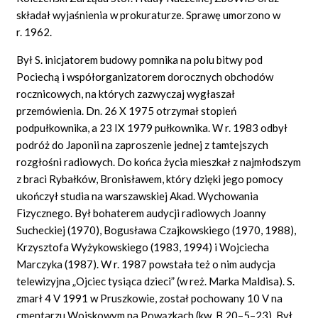
składał wyjaśnienia w prokuraturze. Sprawę umorzono w
r. 1962.
Był S. inicjatorem budowy pomnika na polu bitwy pod
Pociechą i współorganizatorem dorocznych obchodów
rocznicowych, na których zazwyczaj wygłaszał
przemówienia. Dn. 26 X 1975 otrzymał stopień
podpułkownika, a 23 IX 1979 pułkownika. W r. 1983 odbył
podróż do Japonii na zaproszenie jednej z tamtejszych
rozgłośni radiowych. Do końca życia mieszkał z najmłodszym
z braci Rybałków, Bronisławem, który dzięki jego pomocy
ukończył studia na warszawskiej Akad. Wychowania
Fizycznego. Był bohaterem audycji radiowych Joanny
Sucheckiej (1970), Bogusława Czajkowskiego (1970, 1988),
Krzysztofa Wyżykowskiego (1983, 1994) i Wojciecha
Marczyka (1987). W r. 1987 powstała też o nim audycja
telewizyjna „Ojciec tysiąca dzieci” (w reż. Marka Maldisa). S.
zmarł 4 V 1991 w Pruszkowie, został pochowany 10 V na
cmentarzu Wojskowym na Powązkach (kw. B 20–5–23). Był