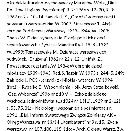
ośrodek kulturalno-wychowawczy Muranów-Wola, „Biul.
Pol. Tow. Higieny Psychicznej” R. 2: 1966 s. 12–20, R. 3:
1967 nr 2 s. 10–14; Sawicki J. Z., „Obroża” w konspiracji i
powstaniu warszawskim, W. 2002; Strzembosz T., Akcje
zbrojne Podziemnej Warszawy 1939–1944, W. 1983;
Theiss W., Dzieci syberyjskie. Dzieje polskich dzieci
repatriowanych z Syberii i Mandżurii w l. 1919–1923,
W. 1999; Tomaszewska M., Działacze warszawskich
podwórek, „Drużyna” 1962 nr 22 s. 12; Umiński Z.,
Powstańcze rozstania, W. 1984; W obronie dzieci i
młodzieży 1939–1945, Red. S. Tazbir, W. 1975 s. 244–5, 249;
Zabłocki J., POS «Jerzyki» z «Miotłą» w tarczy, W. 1994
(fot.); – Rybałko B., Wspomnienia – płk. Jerzy Strzałkowski,
„Gaz. Wyborcza” 1996 nr z 10 V; – „Echo z dalekiego
Wschodu. Jednodniówka” (Ł.) 1924 nr 1 (11), 1929 nr 2 (12)
s. 55, 75, 81; – Nekrologi i wspomnienia pośmiertne z r.
1991: „Biul. Inform. Światowego Związku Żołnierzy AK –
Okręg Warszawa” nr 13/14, „Kombatant” nr 9 s. 15, „Życie
Warszawy” nr 107, 108, 115, 116; – Arch. Okręgu Warsz. Zw.