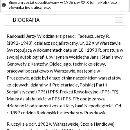
Biogram został opublikowany w 1986 r. w XXIX tomie Polskiego
Słownika Biograficznego.
BIOGRAFIA
BIOGRAFIA
Radomski
Jerzy Włodzimierz, pseud.: Tadeusz, Jerzy R.
GRAF POWIĄZAŃ
(1892–1943), działacz socjalistyczny. Ur. 22 X w Warszawie
(występującą w dokumentach datę ur. 18 I 1893 R. prostuje w
DYSKUSJA
swojej autobiografii), był synem Wojciecha Jana i Stanisławy
Mapa
Genowefy z Kahtzów. Ojciec jego, technik kolejowy,
pracował początkowo w Warszawie, następnie w
Pruszkowie, gdzie był długoletnim naczelnikiem warsztatów
kolejowych; działał w II Proletariacie, Polskiej Partii
Socjalistycznej (PPS) i PPS-Frakcji Rewolucyjnej (PPS-FR).
Matka działała także w PPS i PPS-FR; oboje za swą
działalność odznaczeni zostali Krzyżami Niepodległości. Od
r. 1897 rodzina Radomskich mieszkała w Pruszkowie.
R. uczył się od r. 1902 w Warszawskiej Szkole Handlowej