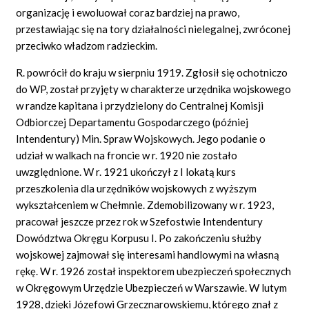
organizację i ewoluował coraz bardziej na prawo,
przestawiając się na tory działalności nielegalnej, zwróconej
przeciwko władzom radzieckim.
R. powrócił do kraju w sierpniu 1919. Zgłosił się ochotniczo
do WP, został przyjęty w charakterze urzędnika wojskowego
w randze kapitana i przydzielony do Centralnej Komisji
Odbiorczej Departamentu Gospodarczego (później
Intendentury) Min. Spraw Wojskowych. Jego podanie o
udział w walkach na froncie w r. 1920 nie zostało
uwzględnione. W r. 1921 ukończył z I lokatą kurs
przeszkolenia dla urzędników wojskowych z wyższym
wykształceniem w Chełmnie. Zdemobilizowany w r. 1923,
pracował jeszcze przez rok w Szefostwie Intendentury
Dowództwa Okręgu Korpusu I. Po zakończeniu służby
wojskowej zajmował się interesami handlowymi na własną
rękę. W r. 1926 został inspektorem ubezpieczeń społecznych
w Okręgowym Urzędzie Ubezpieczeń w Warszawie. W lutym
1928, dzięki Józefowi Grzecznarowskiemu, którego znał z