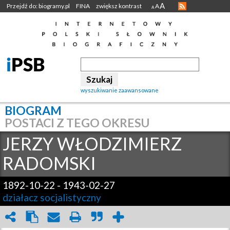
A
Przejdź do: biogramy.pl
FINA
zwiększ kontrast
A
A
wyszukiwanie zaawansowane
BIOGRAM
POSTACI Z TEGO OKRESU
JERZY WŁODZIMIERZ
RADOMSKI
1892-10-22
-
1943-02-27
działacz socjalistyczny