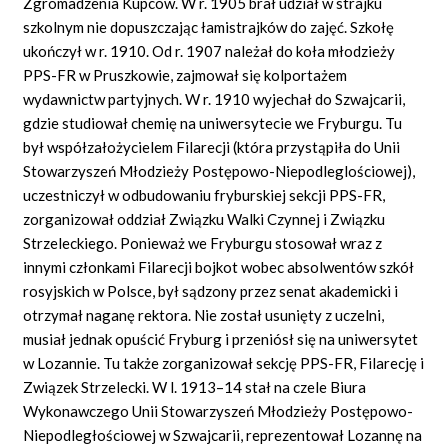
Zgromadzenia Kupców. W r. 1905 brał udział w strajku
szkolnym nie dopuszczając łamistrajków do zajęć. Szkołę
ukończył w r. 1910. Od r. 1907 należał do koła młodzieży
PPS-FR w Pruszkowie, zajmował się kolportażem
wydawnictw partyjnych. W r. 1910 wyjechał do Szwajcarii,
gdzie studiował chemię na uniwersytecie we Fryburgu. Tu
był współzałożycielem Filarecji (która przystąpiła do Unii
Stowarzyszeń Młodzieży Postępowo-Niepodleglościowej),
uczestniczył w odbudowaniu fryburskiej sekcji PPS-FR,
zorganizował oddział Związku Walki Czynnej i Związku
Strzeleckiego. Ponieważ we Fryburgu stosował wraz z
innymi członkami Filarecji bojkot wobec absolwentów szkół
rosyjskich w Polsce, był sądzony przez senat akademicki i
otrzymał naganę rektora. Nie został usunięty z uczelni,
musiał jednak opuścić Fryburg i przeniósł się na uniwersytet
w Lozannie. Tu także zorganizował sekcję PPS-FR, Filarecję i
Związek Strzelecki. W l. 1913–14 stał na czele Biura
Wykonawczego Unii Stowarzyszeń Młodzieży Postępowo-
Niepodległościowej w Szwajcarii, reprezentował Lozannę na