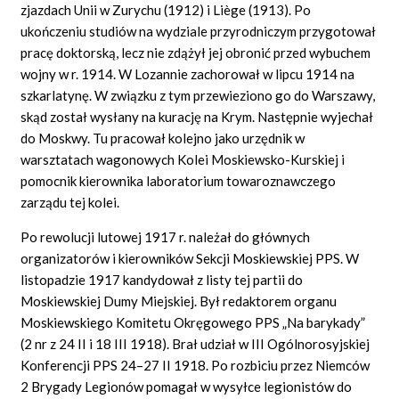
zjazdach Unii w Zurychu (1912) i
Liège
(1913). Po
ukończeniu studiów na wydziale przyrodniczym przygotował
pracę doktorską, lecz nie zdążył jej obronić przed wybuchem
wojny w r. 1914. W Lozannie zachorował w lipcu 1914 na
szkarlatynę. W związku z tym przewieziono go do Warszawy,
skąd został wysłany na kurację na Krym. Następnie wyjechał
do Moskwy. Tu pracował kolejno jako urzędnik w
warsztatach wagonowych Kolei Moskiewsko-Kurskiej i
pomocnik kierownika laboratorium towaroznawczego
zarządu tej kolei.
Po rewolucji lutowej 1917 r. należał do głównych
organizatorów i kierowników Sekcji Moskiewskiej PPS. W
listopadzie 1917 kandydował z listy tej partii do
Moskiewskiej Dumy Miejskiej. Był redaktorem organu
Moskiewskiego Komitetu Okręgowego PPS „Na barykady”
(2 nr z 24 II i 18 III 1918). Brał udział w III Ogólnorosyjskiej
Konferencji PPS 24–27 II 1918. Po rozbiciu przez Niemców
2 Brygady Legionów pomagał w wysyłce legionistów do