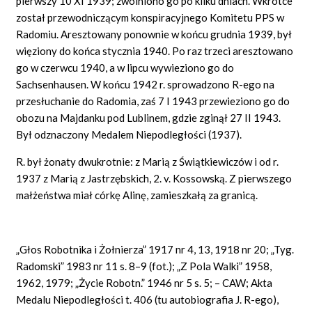
pierwszy 10 XI 1939; zwolniono go po kilku dniach. Wkrótce
został przewodniczącym konspiracyjnego Komitetu PPS w
Radomiu. Aresztowany ponownie w końcu grudnia 1939, był
więziony do końca stycznia 1940. Po raz trzeci aresztowano
go w czerwcu 1940, a w lipcu wywieziono go do
Sachsenhausen. W końcu 1942 r. sprowadzono R-ego na
przesłuchanie do Radomia, zaś 7 I 1943 przewieziono go do
obozu na Majdanku pod Lublinem, gdzie zginął 27 II 1943.
Był odznaczony Medalem Niepodległości (1937).
R. był żonaty dwukrotnie: z Marią z Świątkiewiczów i od r.
1937 z Marią z Jastrzębskich, 2. v. Kossowską. Z pierwszego
małżeństwa miał córkę Alinę, zamieszkałą za granicą.
„Głos Robotnika i Żołnierza” 1917 nr 4, 13, 1918 nr 20; „Tyg.
Radomski” 1983 nr 11 s. 8–9 (fot.); „Z Pola Walki” 1958,
1962, 1979; „Życie Robotn.” 1946 nr 5 s. 5; – CAW; Akta
Medalu Niepodległości t. 406 (tu autobiografia J. R-ego),