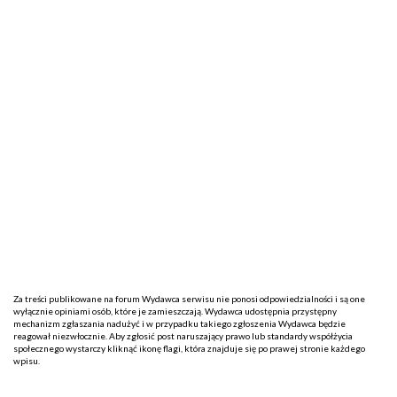
Za treści publikowane na forum Wydawca serwisu nie ponosi odpowiedzialności i są one
wyłącznie opiniami osób, które je zamieszczają. Wydawca udostępnia przystępny
mechanizm zgłaszania nadużyć i w przypadku takiego zgłoszenia Wydawca będzie
reagował niezwłocznie. Aby zgłosić post naruszający prawo lub standardy współżycia
społecznego wystarczy kliknąć ikonę flagi, która znajduje się po prawej stronie każdego
wpisu.