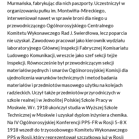
Murmańska, fabrykując dla nich paszporty. Uczestniczył w
organizowaniu pułku im. Montwiłła-Mireckiego,
interweniował nawet w sprawie broni dla niego u
przewodniczącego Ogólnorosyjskiego Centralnego
Komitetu Wykonawczego Rad J. Swierdłowa, lecz poparcia
nie uzyskał. Zawodowo pracował jako kierownik wydziału
laboratoryjnego Głównej Inspekcji Fabrycznej Komisariatu
Ludowego Komunikacji, wreszcie jako szef sekcji tejże
Inspekcji. Równocześnie był przewodniczącym sekcji
materiałów pędnych i smarów Ogólnorosyjskiej Komisji dla
ujednolicenia warunków technicznych i metod badania
materiałów i przedmiotów masowego użytku na kolejach
radzieckich. Uczył także przedmiotów przyrodniczych w
szkole realnej i w Jednolitej Polskiej Szkole Pracy w
Moskwie. W r. 1918 ukończył studia w Wyższej Szkole
Technicznej w Moskwie i uzyskał dyplom inżyniera chemika.
Na IV Ogólnorosyjskiej Konferencji PPS-FR w Rosji 5–8 X
1918 wszedł do trzyosobowego Komitetu Wykonawczego
PPS w Rosji, który reprezentował szczątkową już w Rosji