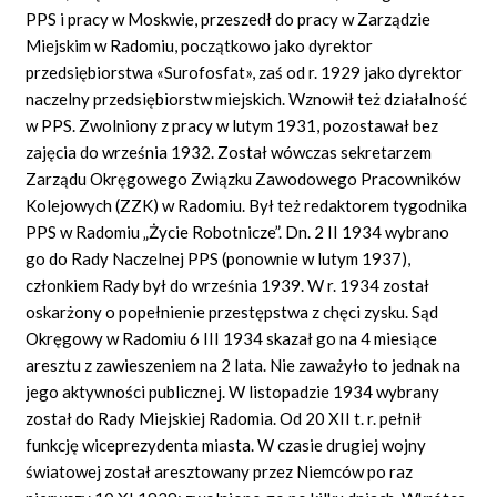
PPS i pracy w Moskwie, przeszedł do pracy w Zarządzie
Miejskim w Radomiu, początkowo jako dyrektor
przedsiębiorstwa «Surofosfat», zaś od r. 1929 jako dyrektor
naczelny przedsiębiorstw miejskich. Wznowił też działalność
w PPS. Zwolniony z pracy w lutym 1931, pozostawał bez
zajęcia do września 1932. Został wówczas sekretarzem
Zarządu Okręgowego Związku Zawodowego Pracowników
Kolejowych (ZZK) w Radomiu. Był też redaktorem tygodnika
PPS w Radomiu „Życie Robotnicze”. Dn. 2 II 1934 wybrano
go do Rady Naczelnej PPS (ponownie w lutym 1937),
członkiem Rady był do września 1939. W r. 1934 został
oskarżony o popełnienie przestępstwa z chęci zysku. Sąd
Okręgowy w Radomiu 6 III 1934 skazał go na 4 miesiące
aresztu z zawieszeniem na 2 lata. Nie zaważyło to jednak na
jego aktywności publicznej. W listopadzie 1934 wybrany
został do Rady Miejskiej Radomia. Od 20 XII t. r. pełnił
funkcję wiceprezydenta miasta. W czasie drugiej wojny
światowej został aresztowany przez Niemców po raz