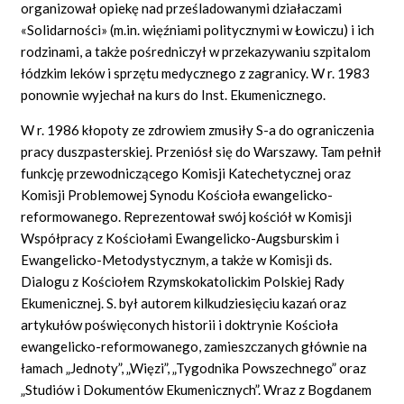
organizował opiekę nad prześladowanymi działaczami
«Solidarności» (m.in. więźniami politycznymi w Łowiczu) i ich
rodzinami, a także pośredniczył w przekazywaniu szpitalom
łódzkim leków i sprzętu medycznego z zagranicy. W r. 1983
ponownie wyjechał na kurs do Inst. Ekumenicznego.
W r. 1986 kłopoty ze zdrowiem zmusiły S-a do ograniczenia
pracy duszpasterskiej. Przeniósł się do Warszawy. Tam pełnił
funkcję przewodniczącego Komisji Katechetycznej oraz
Komisji Problemowej Synodu Kościoła ewangelicko-
reformowanego. Reprezentował swój kościół w Komisji
Współpracy z Kościołami Ewangelicko-Augsburskim i
Ewangelicko-Metodystycznym, a także w Komisji ds.
Dialogu z Kościołem Rzymskokatolickim Polskiej Rady
Ekumenicznej. S. był autorem kilkudziesięciu kazań oraz
artykułów poświęconych historii i doktrynie Kościoła
ewangelicko-reformowanego, zamieszczanych głównie na
łamach „Jednoty”, „Więzi”, „Tygodnika Powszechnego” oraz
„Studiów i Dokumentów Ekumenicznych”. Wraz z Bogdanem