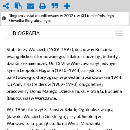
Biogram został opublikowany w 2002 r. w XLI tomie Polskiego
Słownika Biograficznego.
BIOGRAFIA
BIOGRAFIA
Stahl Jerzy Wojciech (1939–1997), duchowny Kościoła
GRAF POWIĄZAŃ
ewangelicko-reformowanego, redaktor naczelny „Jednoty”,
działacz ekumeniczny. Ur. 13 VI w Warszawie, był jedynym
DYSKUSJA
synem Leopolda Hugona (1910–1944), urzędnika
Mapa
państwowego, który zginął w powstaniu warszawskim 1944
r., i Anny z Ratfelderów (1909–1990), długoletniej
pracownicy Domu Małego Dziecka im. ks. Piotra G. Boduena
(Baudouina) w Warszawie.
W r. 1956 ukończył S. Państw. Szkołę Ogólnokształcącą
(dawniej Wojciecha Górskiego) przy ul. Smolnej w
Warszawie. T.r. podjął studia na Wydz. Mechaniki