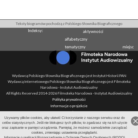
Teksty biogramów pochodzą z Polskiego Słownika Biograficznego
Indeksy:
aktywności
alfabetyczny
tematyczny
miejsc
Wydawcą Polskiego Słownika Biograficznego jest Instytut Historii PAN
Wydawcą Internetowego Polskiego Słownika Biograficznego jest Filmoteka
Narodowa - Instytut Audiowizualny
All Rights Reserved 2014-
2026
Filmoteka Narodowa - Instytut Audiowizualny
Polityka prywatności
Informacje o projekcie
Kontakt
Uzywamy plików cookies, aby ułatwić Ci korzystanie z naszego serwisu oraz do
Regulamin
celów statystycznych. Jeśli nie blokujesz tych plików, to zgadzasz się na ich użycie
Mapa strony
oraz zapisanie w pamięci urządzenia. Pamiętaj, że możesz samodzielnie zarządzać
BIP
cookies, zmieniając ustawienia przeglądarki.
Informację o realizacji Rozporządzenia o Ochronie Danych Osobowych (RODO)