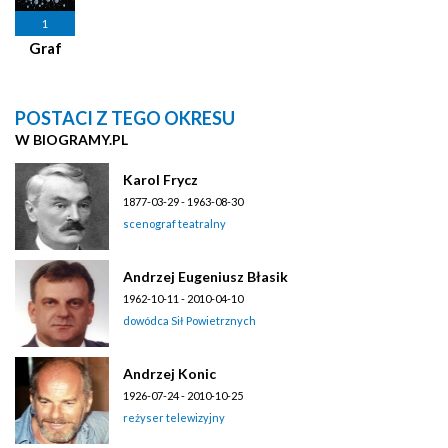
1
Graf
POSTACI Z TEGO OKRESU
W BIOGRAMY.PL
Karol Frycz
1877-03-29 - 1963-08-30
scenograf teatralny
Andrzej Eugeniusz Błasik
1962-10-11 - 2010-04-10
dowódca Sił Powietrznych
Andrzej Konic
1926-07-24 - 2010-10-25
reżyser telewizyjny