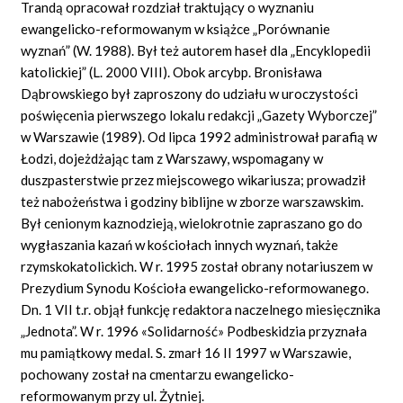
Trandą opracował rozdział traktujący o wyznaniu
ewangelicko-reformowanym w książce „Porównanie
wyznań” (W. 1988). Był też autorem haseł dla „Encyklopedii
katolickiej” (L. 2000 VIII). Obok arcybp. Bronisława
Dąbrowskiego był zaproszony do udziału w uroczystości
poświęcenia pierwszego lokalu redakcji „Gazety Wyborczej”
w Warszawie (1989). Od lipca 1992 administrował parafią w
Łodzi, dojeżdżając tam z Warszawy, wspomagany w
duszpasterstwie przez miejscowego wikariusza; prowadził
też nabożeństwa i godziny biblijne w zborze warszawskim.
Był cenionym kaznodzieją, wielokrotnie zapraszano go do
wygłaszania kazań w kościołach innych wyznań, także
rzymskokatolickich. W r. 1995 został obrany notariuszem w
Prezydium Synodu Kościoła ewangelicko-reformowanego.
Dn. 1 VII t.r. objął funkcję redaktora naczelnego miesięcznika
„Jednota”. W r. 1996 «Solidarność» Podbeskidzia przyznała
mu pamiątkowy medal. S. zmarł 16 II 1997 w Warszawie,
pochowany został na cmentarzu ewangelicko-
reformowanym przy ul. Żytniej.