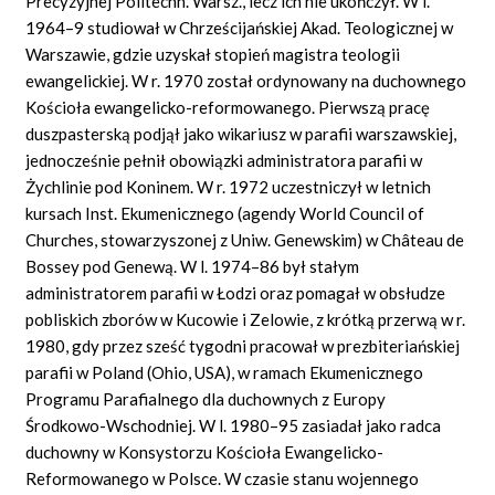
Precyzyjnej Politechn. Warsz., lecz ich nie ukończył. W l.
1964–9 studiował w Chrześcijańskiej Akad. Teologicznej w
Warszawie, gdzie uzyskał stopień magistra teologii
ewangelickiej. W r. 1970 został ordynowany na duchownego
Kościoła ewangelicko-reformowanego. Pierwszą pracę
duszpasterską podjął jako wikariusz w parafii warszawskiej,
jednocześnie pełnił obowiązki administratora parafii w
Żychlinie pod Koninem. W r. 1972 uczestniczył w letnich
kursach Inst. Ekumenicznego (agendy World Council of
Churches, stowarzyszonej z Uniw. Genewskim) w Château de
Bossey pod Genewą. W l. 1974–86 był stałym
administratorem parafii w Łodzi oraz pomagał w obsłudze
pobliskich zborów w Kucowie i Zelowie, z krótką przerwą w r.
1980, gdy przez sześć tygodni pracował w prezbiteriańskiej
parafii w Poland (Ohio, USA), w ramach Ekumenicznego
Programu Parafialnego dla duchownych z Europy
Środkowo-Wschodniej. W l. 1980–95 zasiadał jako radca
duchowny w Konsystorzu Kościoła Ewangelicko-
Reformowanego w Polsce. W czasie stanu wojennego