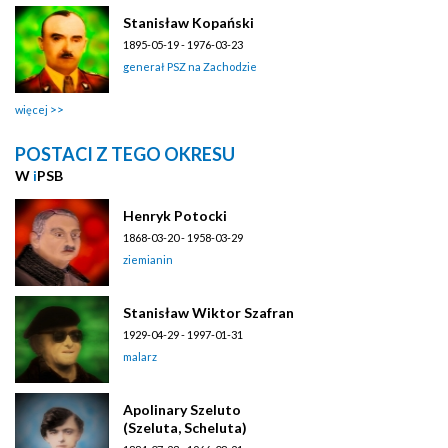
Stanisław Kopański
1895-05-19 - 1976-03-23
generał PSZ na Zachodzie
więcej
POSTACI Z TEGO OKRESU
W
i
PSB
Henryk Potocki
1868-03-20 - 1958-03-29
ziemianin
Stanisław Wiktor Szafran
1929-04-29 - 1997-01-31
malarz
Apolinary Szeluto
(Szeluta, Scheluta)