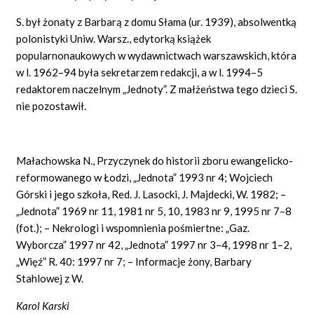
S. był żonaty z Barbarą z domu Słama (ur. 1939), absolwentką
polonistyki Uniw. Warsz., edytorką książek
popularnonaukowych w wydawnictwach warszawskich, która
w l. 1962–94 była sekretarzem redakcji, a w l. 1994–5
redaktorem naczelnym „Jednoty”. Z małżeństwa tego dzieci S.
nie pozostawił.
Małachowska N., Przyczynek do historii zboru ewangelicko-
reformowanego w Łodzi, „Jednota” 1993 nr 4; Wojciech
Górski i jego szkoła, Red. J. Lasocki, J. Majdecki, W. 1982; –
„Jednota” 1969 nr 11, 1981 nr 5, 10, 1983 nr 9, 1995 nr 7–8
(fot.); – Nekrologi i wspomnienia pośmiertne: „Gaz.
Wyborcza” 1997 nr 42, „Jednota” 1997 nr 3–4, 1998 nr 1–2,
„Więź” R. 40: 1997 nr 7; – Informacje żony, Barbary
Stahlowej z W.
Karol Karski