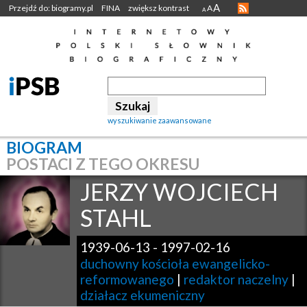
A
Przejdź do: biogramy.pl
FINA
zwiększ kontrast
A
A
wyszukiwanie zaawansowane
BIOGRAM
POSTACI Z TEGO OKRESU
JERZY WOJCIECH
STAHL
1939-06-13
-
1997-02-16
duchowny kościoła ewangelicko-
reformowanego
|
redaktor naczelny
|
działacz ekumeniczny