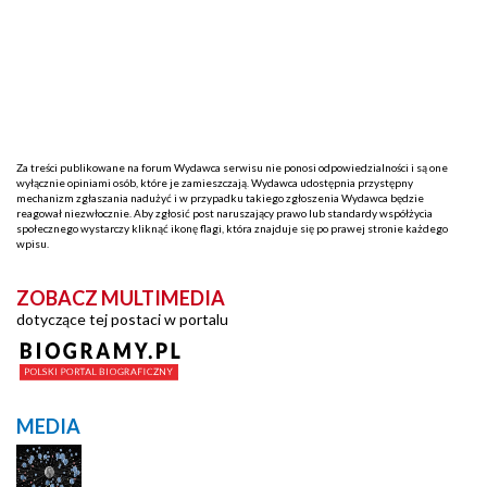
Za treści publikowane na forum Wydawca serwisu nie ponosi odpowiedzialności i są one
wyłącznie opiniami osób, które je zamieszczają. Wydawca udostępnia przystępny
mechanizm zgłaszania nadużyć i w przypadku takiego zgłoszenia Wydawca będzie
reagował niezwłocznie. Aby zgłosić post naruszający prawo lub standardy współżycia
społecznego wystarczy kliknąć ikonę flagi, która znajduje się po prawej stronie każdego
wpisu.
ZOBACZ MULTIMEDIA
dotyczące tej postaci w portalu
MEDIA