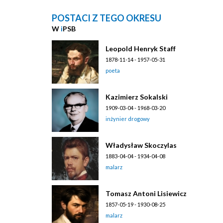
POSTACI Z TEGO OKRESU
W
i
PSB
Leopold Henryk Staff
1878-11-14 - 1957-05-31
poeta
Kazimierz Sokalski
1909-03-04 - 1968-03-20
inżynier drogowy
Władysław Skoczylas
1883-04-04 - 1934-04-08
malarz
Tomasz Antoni Lisiewicz
1857-05-19 - 1930-08-25
malarz