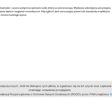
alności i są one wyłącznie opiniami osób, które je zamieszczają. Wydawca udostępnia przystępny
ca będzie reagował niezwłocznie. Aby zgłosić post naruszający prawo lub standardy współżycia
j stronie każdego wpisu.
atystycznych. Jeśli nie blokujesz tych plików, to zgadzasz się na ich użycie oraz zapisan
zmieniając ustawienia przeglądarki.
t
 realizacji Rozporządzenia o Ochronie Danych Osobowych (RODO) przez FINA znajdziesz
miejsc
owe Archiwum Cyfrowe
Wydawcą Polskie