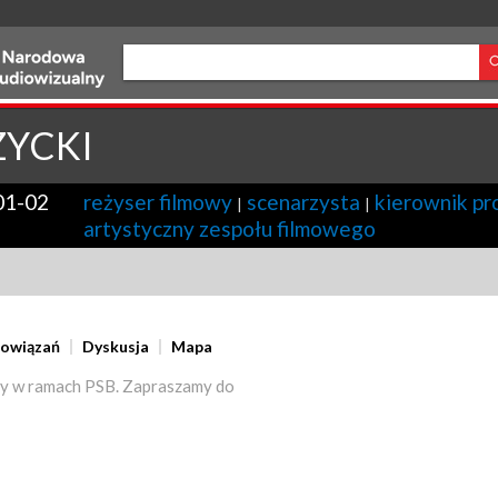
ZYCKI
01-02
reżyser filmowy
scenarzysta
kierownik pr
|
|
artystyczny zespołu filmowego
powiązań
Dyskusja
Mapa
y w ramach PSB. Zapraszamy do