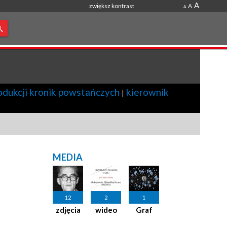
A
zwiększ kontrast
A
A
odukcji kronik powstańczych
kierownik
|
MEDIA
12
2
1
zdjęcia
wideo
Graf