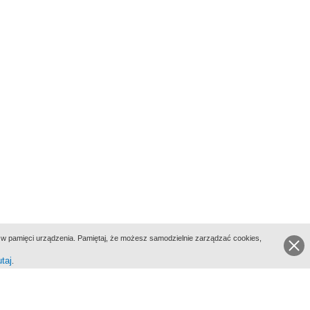
ie w pamięci urządzenia. Pamiętaj, że możesz samodzielnie zarządzać cookies,
utaj
.
go Portalu Biograficznego jest Filmoteka Narodowa - Instytut Audiowizualny