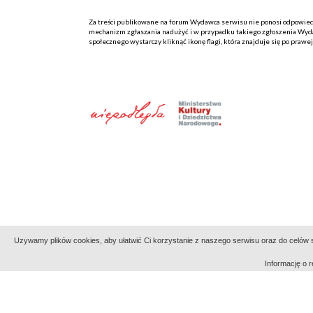
Za treści publikowane na forum Wydawca serwisu nie ponosi odpowiedzi
mechanizm zgłaszania nadużyć i w przypadku takiego zgłoszenia Wydaw
społecznego wystarczy kliknąć ikonę flagi, która znajduje się po prawe
Uzywamy plików cookies, aby ułatwić Ci korzystanie z naszego serwisu oraz do celów st
Informację o
Indeksy:
aktywności
alfabetyczny
tematyczny
Filmoteka Narodowa - Instytut Audiowizualny
Narod