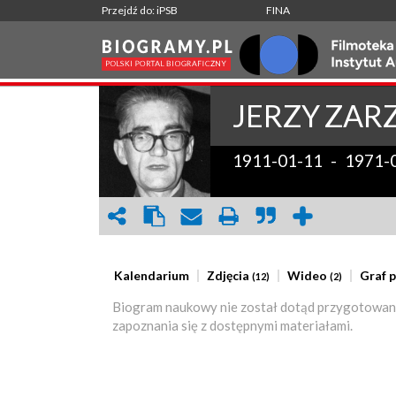
Przejdź do: iPSB
FINA
JERZY
ZAR
1911-01-11
-
1971-
Kalendarium
Zdjęcia
Wideo
Graf 
(12)
(2)
Biogram naukowy nie został dotąd przygotowan
zapoznania się z dostępnymi materiałami.