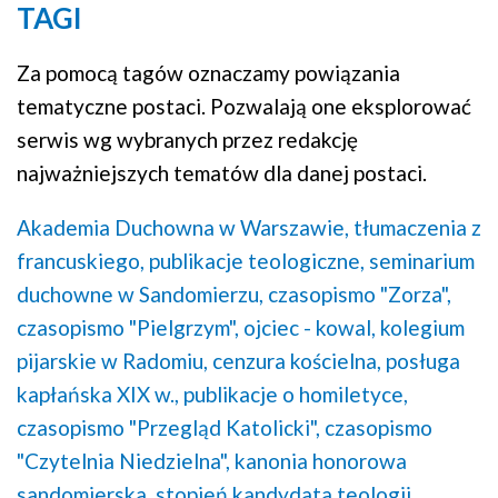
TAGI
Za pomocą tagów oznaczamy powiązania
tematyczne postaci. Pozwalają one eksplorować
serwis wg wybranych przez redakcję
najważniejszych tematów dla danej postaci.
Akademia Duchowna w Warszawie,
tłumaczenia z
francuskiego,
publikacje teologiczne,
seminarium
duchowne w Sandomierzu,
czasopismo "Zorza",
czasopismo "Pielgrzym",
ojciec - kowal,
kolegium
pijarskie w Radomiu,
cenzura kościelna,
posługa
kapłańska XIX w.,
publikacje o homiletyce,
czasopismo "Przegląd Katolicki",
czasopismo
"Czytelnia Niedzielna",
kanonia honorowa
sandomierska,
stopień kandydata teologii,