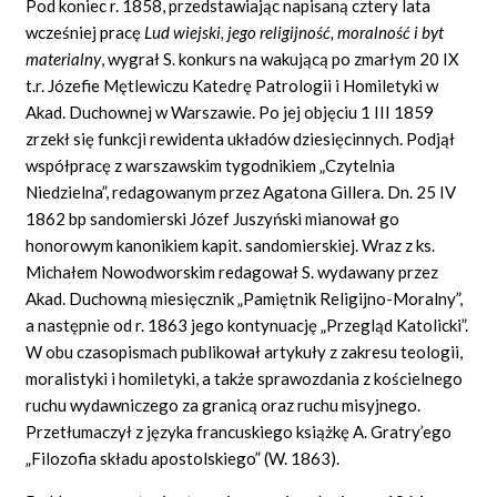
Pod koniec r. 1858, przedstawiając napisaną cztery lata
wcześniej pracę
Lud wiejski, jego religijno
ść
, moralno
ść
i byt
materialny
, wygrał S. konkurs na wakującą po zmarłym 20 IX
t.r. Józefie Mętlewiczu Katedrę Patrologii i Homiletyki w
Akad. Duchownej w Warszawie. Po jej objęciu 1 III 1859
zrzekł się funkcji rewidenta układów dziesięcinnych. Podjął
współpracę z warszawskim tygodnikiem „Czytelnia
Niedzielna”, redagowanym przez Agatona Gillera. Dn. 25 IV
1862 bp sandomierski Józef Juszyński mianował go
honorowym kanonikiem kapit. sandomierskiej. Wraz z ks.
Michałem Nowodworskim redagował S. wydawany przez
Akad. Duchowną miesięcznik „Pamiętnik Religijno-Moralny”,
a następnie od r. 1863 jego kontynuację „Przegląd Katolicki”.
W obu czasopismach publikował artykuły z zakresu teologii,
moralistyki i homiletyki, a także sprawozdania z kościelnego
ruchu wydawniczego za granicą oraz ruchu misyjnego.
Przetłumaczył z języka francuskiego książkę A. Gratry’ego
„Filozofia składu apostolskiego” (W. 1863).