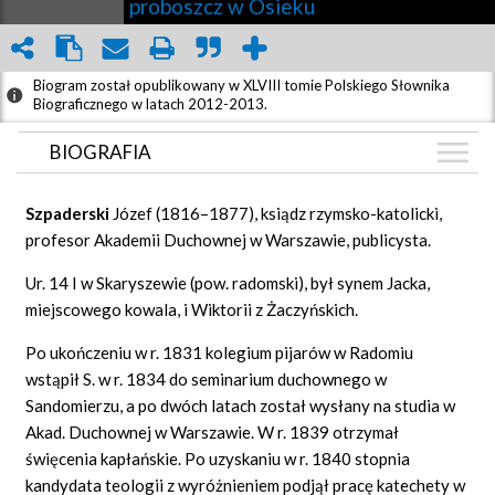
proboszcz w Osieku
Biogram został opublikowany w XLVIII tomie Polskiego Słownika
Biograficznego w latach 2012-2013.
BIOGRAFIA
BIOGRAFIA
Szpaderski
Józef (1816–1877), ksiądz rzymsko-katolicki,
GRAF POWIĄZAŃ
profesor Akademii Duchownej w Warszawie, publicysta.
DYSKUSJA
Ur. 14 I w Skaryszewie (pow. radomski), był synem Jacka,
Mapa
miejscowego kowala, i Wiktorii z Żaczyńskich.
Po ukończeniu w r. 1831 kolegium pijarów w Radomiu
wstąpił S. w r. 1834 do seminarium duchownego w
Sandomierzu, a po dwóch latach został wysłany na studia w
Akad. Duchownej w Warszawie. W r. 1839 otrzymał
święcenia kapłańskie. Po uzyskaniu w r. 1840 stopnia
kandydata teologii z wyróżnieniem podjął pracę katechety w