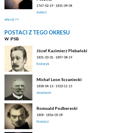
1767-02-19 - 1831-09-04
malarz
więcej
POSTACI Z TEGO OKRESU
W
i
PSB
Józef Kazimierz Plebański
1831-03-01 - 1897-08-19
historyk
Michał Leon Sczaniecki
1838-04-13 - 1920-11-15
ziemianin
Romuald Podbereski
1809 - 1856-05-09
tłumacz