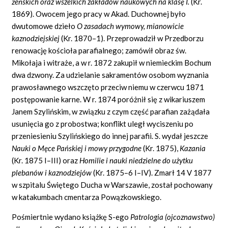
ż
e
ń
skich oraz wszelkich zak
ł
ad
ó
w naukowych na klas
ę
I.
(Kr.
1869). Owocem jego pracy w Akad. Duchownej było
dwutomowe dzieło
O zasadach wymowy, mianowicie
kaznodziejskiej
(Kr. 1870–1). Przeprowadził w Przedborzu
renowację kościoła parafialnego; zamówił obraz św.
Mikołaja i witraże, a w r. 1872 zakupił w niemieckim Bochum
dwa dzwony. Za udzielanie sakramentów osobom wyznania
prawosławnego wszczęto przeciw niemu w czerwcu 1871
postępowanie karne. W r. 1874 poróżnił się z wikariuszem
Janem Szylińskim, w związku z czym część parafian zażądała
usunięcia go z probostwa; konflikt uległ wyciszeniu po
przeniesieniu Szylińskiego do innej parafii. S. wydał jeszcze
Nauki o M
ę
ce Pa
ń
skiej i mowy przygodne
(Kr. 1875),
Kazania
(Kr. 1875 I–III) oraz
Homilie i nauki niedzielne do u
ż
ytku
pleban
ó
w i kaznodziej
ó
w
(Kr. 1875–6 I–IV). Zmarł 14 V 1877
w szpitalu Świętego Ducha w Warszawie, został pochowany
w katakumbach cmentarza Powązkowskiego.
Pośmiertnie wydano książkę S-ego
Patrologia (ojcoznawstwo)