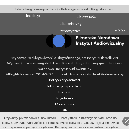
Teksty biogramów pochodzą z Polskiego Słownika Biograficznego
Indeksy:
aktywności
alfabetyczny
tematyczny
miejsc
Wydawcą Polskiego Słownika Biograficznego jest Instytut Historii PAN
Wydawcą Internetowego Polskiego Słownika Biograficznego jest Filmoteka
Narodowa - Instytut Audiowizualny
All Rights Reserved 2014-
2026
Filmoteka Narodowa - Instytut Audiowizualny
Polityka prywatności
Informacje o projekcie
Kontakt
Regulamin
Mapa strony
BIP
Wersja: 1.2.0
Uzywamy plików cookies, aby ułatwić Ci korzystanie z naszego serwisu oraz do
celów statystycznych. Jeśli nie blokujesz tych plików, to zgadzasz się na ich użycie
oraz zapisanie w pamięci urządzenia. Pamiętaj, że możesz samodzielnie zarządzać