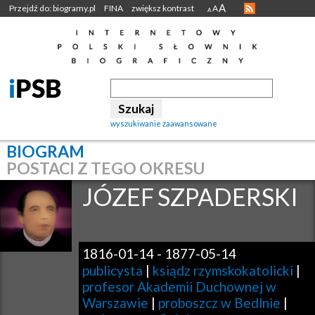
A
Przejdź do: biogramy.pl
FINA
zwiększ kontrast
A
A
wyszukiwanie zaawansowane
BIOGRAM
POSTACI Z TEGO OKRESU
JÓZEF
SZPADERSKI
1816-01-14
-
1877-05-14
publicysta
|
ksiądz rzymskokatolicki
|
profesor Akademii Duchownej w
Warszawie
|
proboszcz w Bedlnie
|