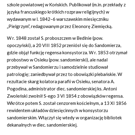
szkole powiatowej w Końskich. Publikował (m.in. przekłady z
języka francuskiego krótkich rozpraw religijnych) w
wydawanym w l. 1842–6 warszawskim miesięczniku
„Pielgrzym”, redagowanym przez Eleonorę Ziemięcką.
W r. 1848 został S. proboszczem w Bedlnie (pow.
opoczyński), a 20 VIII 1852 przeniósł się do Sandomierza,
gdzie objął funkcję regensa konsystorza. W r. 1853 otrzymał
probostwo w Osieku (pow. sandomierski), ale nadal
przebywał w Sandomierzu i samodzielnie studiował
patrologię; zaniedbywał przez to obowiązki plebańskie. W
rezultacie skarg kolatora parafii w Osieku, senatora A.
Pogodina, administrator diec. sandomierskiej ks. Antoni
Zwoleński zwolnił S-ego 3 VI 1854 z obowiązków regensa.
Wkrótce potem S. został cenzorem kościelnym, a 13 XI 1856
rewidentem układów dziesięcinnych w konsystorzu
sandomierskim. Włączył się wtedy w organizację bibliotek
dekanalnych w diec. sandomierskiej.