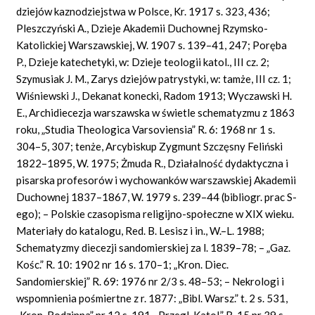
dziejów kaznodziejstwa w Polsce, Kr. 1917 s. 323, 436;
Pleszczyński A., Dzieje Akademii Duchownej Rzymsko-
Katolickiej Warszawskiej, W. 1907 s. 139–41, 247; Poręba
P., Dzieje katechetyki, w: Dzieje teologii katol., III cz. 2;
Szymusiak J. M., Zarys dziejów patrystyki, w: tamże, III cz. 1;
Wiśniewski J., Dekanat konecki, Radom 1913; Wyczawski H.
E., Archidiecezja warszawska w świetle schematyzmu z 1863
roku, „Studia Theologica Varsoviensia” R. 6: 1968 nr 1 s.
304–5, 307; tenże, Arcybiskup Zygmunt Szczęsny Feliński
1822–1895, W. 1975; Żmuda R., Działalność dydaktyczna i
pisarska profesorów i wychowanków warszawskiej Akademii
Duchownej 1837–1867, W. 1979 s. 239–44 (bibliogr. prac S-
ego); – Polskie czasopisma religijno-społeczne w XIX wieku.
Materiały do katalogu, Red. B. Lesisz i in., W.–L. 1988;
Schematyzmy diecezji sandomierskiej za l. 1839–78; – „Gaz.
Kośc.” R. 10: 1902 nr 16 s. 170–1; „Kron. Diec.
Sandomierskiej” R. 69: 1976 nr 2/3 s. 48–53; – Nekrologi i
wspomnienia pośmiertne z r. 1877: „Bibl. Warsz.” t. 2 s. 531,
„Kron. Rodzinna” nr 12 s. 191, „Przegl. Katol.” R. 15 nr 39 s.