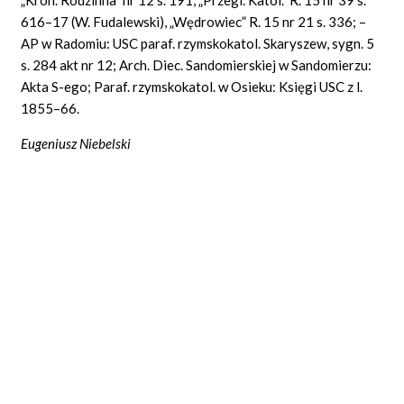
616–17 (W. Fudalewski), „Wędrowiec” R. 15 nr 21 s. 336; –
AP w Radomiu: USC paraf. rzymskokatol. Skaryszew, sygn. 5
s. 284 akt nr 12; Arch. Diec. Sandomierskiej w Sandomierzu:
Akta S-ego; Paraf. rzymskokatol. w Osieku: Księgi USC z l.
1855–66.
Eugeniusz Niebelski