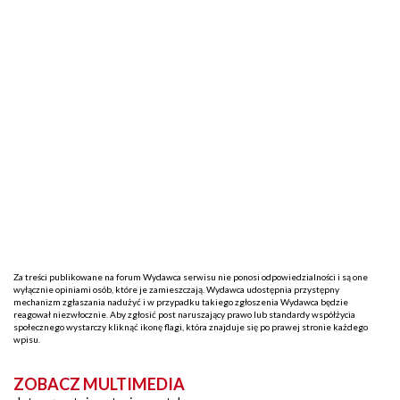
Za treści publikowane na forum Wydawca serwisu nie ponosi odpowiedzialności i są one
wyłącznie opiniami osób, które je zamieszczają. Wydawca udostępnia przystępny
mechanizm zgłaszania nadużyć i w przypadku takiego zgłoszenia Wydawca będzie
reagował niezwłocznie. Aby zgłosić post naruszający prawo lub standardy współżycia
społecznego wystarczy kliknąć ikonę flagi, która znajduje się po prawej stronie każdego
wpisu.
ZOBACZ MULTIMEDIA