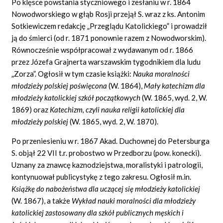
Po klęsce powstania styczniowego i zesłaniu w r. 1864
Nowodworskiego w głąb Rosji przejął S. wraz z ks. Antonim
Sotkiewiczem redakcję „Przeglądu Katolickiego” i prowadził
ją do śmierci (od r. 1871 ponownie razem z Nowodworskim).
Równocześnie współpracował z wydawanym od r. 1866
przez Józefa Grajnerta warszawskim tygodnikiem dla ludu
„Zorza”. Ogłosił w tym czasie książki:
Nauka moralno
ś
ci
m
ł
odzie
ż
y polskiej po
ś
wi
ę
cona
(W. 1864),
Ma
ł
y katechizm dla
m
ł
odzie
ż
y katolickiej szk
ół
pocz
ą
tkowych
(W. 1865, wyd. 2, W.
1869) oraz
Katechizm, czyli nauka religii katolickiej dla
m
ł
odzie
ż
y polskiej
(W. 1865, wyd. 2, W. 1870).
Po przeniesieniu w r. 1867 Akad. Duchownej do Petersburga
S. objął 22 VII t.r. probostwo w Przedborzu (pow. konecki).
Uznany za znawcę kaznodziejstwa, moralistyki i patrologii,
kontynuował publicystykę z tego zakresu. Ogłosił m.in.
Ksi
ąż
k
ę
do nabo
ż
e
ń
stwa dla ucz
ą
cej si
ę
m
ł
odzie
ż
y katolickiej
(W. 1867), a także
Wyk
ł
ad nauki moralno
ś
ci dla m
ł
odzie
ż
y
katolickiej zastosowany dla szk
ół
publicznych m
ę
skich i