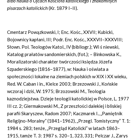
albo nauka o Ojcach Ko
ś
cio
ł
a katolickiego i znakomitych
pisarzach katolickich
(Kr. 1879 I–II).
Cmentarz Powązkowski, I; Enc. Kośc., XXVII; Kubicki,
Bojownicy kapłani, III; Podr. Enc. Kośc., XXXVII–XXXVIII;
Słown. Pol. Teologów Katol., IV (bibliogr.); Wi ś niewski,
Katalog prałatów sandomierskich, (fot.); – Binkowska K.,
Moralizatorski charakter twórczości księdza Józefa
Szpaderskiego (1816–1877), w: Nauka i oświata a
społeczności lokalne na ziemiach polskich w XIX i XX wieku,
Red. W. Caban i in., Kielce 2003; Brzezowski J., Końskie
wczoraj i dziś, W. 1975; Brzozowski M., Teologia
kaznodziejstwa. Dzieje teologii katolickiej w Polsce, L. 1977
III cz. 2; Giermakowski M., Z przeszłości dalekiej i bliskiej
parafii Skaryszew, Radom 2007; Kaczmarek I., „Pamiętnik
Religijno-Moralny” (1841–1962), „Przegl. Tomistyczny” T. 1:
1984 s. 283; tenże, „Przegląd Katolicki” w latach 1863–
1915, tamże T. 3: 1987 s. 320–1, 323, 331; Pelczar J., Zarys