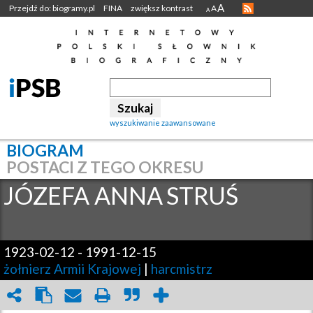
A
Przejdź do: biogramy.pl
FINA
zwiększ kontrast
A
A
wyszukiwanie zaawansowane
BIOGRAM
POSTACI Z TEGO OKRESU
JÓZEFA ANNA
STRUŚ
1923-02-12
-
1991-12-15
żołnierz Armii Krajowej
|
harcmistrz