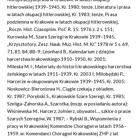
hitlerowskiej 1939–1945, Kr. 1980; tenże, Literatura i prasa
w latach okupacji hitlerowskiej, Kr. 1983; tenże, Prasa
podziemna w Krakowie w latach okupacji hitlerowskiej,
„Roczn. Hist. Czasopiśm. Pol.” R. 15: 1976 z. 2 s. 151;
Kurowska M., Szare Szeregi w Krakowie 1939–1945,
„Krzysztofory. Zesz. Nauk. Muz. Hist. M. Kr.” 1978 nr 5 s. 69,
71, 81, 84, 88–9; Leonhard B., Kalendarium z dziejów
harcerstwa krakowskiego 1910–1950, Kr. 2001;
Mileska M. I., Materiały do historii krakowskiego harcerstwa
żeńskiego w latach 1911–1939, Kr. 2003 I; Miłobędzki P.,
Harcerze w okupowanym Krakowie 1939–1945, Kr. 2005;
Noskowicz-Bieroniowa H., Ciągle czekają z obiadem,
Kr. 1987; Porębski S., Krakowskie Szare Szeregi, Kr. 1985;
Szeliga-Zahorska A., Szarotka, (mszp. w posiadaniu autora);
Wiśniewska M., Harcerz, żołnierz, obywatel…, szkice o prasie
Szarych Szeregów, W. 1987; – Rybski B., Wspomnienia z
pracy w Krakowskiej Komendzie Chorągwi w latach 1956–
1959, w: Komendanci Chorągwi Krakowskiej ZHP z lat