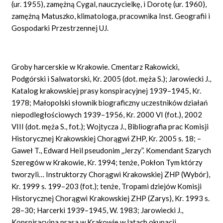
(ur. 1955), zamężną Cygal, nauczycielkę, i Dorotę (ur. 1960),
zamężną Matuszko, klimatologa, pracownika Inst. Geografii i
Gospodarki Przestrzennej UJ.
Groby harcerskie w Krakowie. Cmentarz Rakowicki,
Podgórski i Salwatorski, Kr. 2005 (dot. męża S.); Jarowiecki J.,
Katalog krakowskiej prasy konspiracyjnej 1939–1945, Kr.
1978; Małopolski słownik biograficzny uczestników działań
niepodległościowych 1939–1956, Kr. 2000 VI (fot.), 2002
VIII (dot. męża S., fot.); Wojtycza J., Bibliografia prac Komisji
Historycznej Krakowskiej Chorągwi ZHP, Kr. 2005 s. 18; –
Gaweł T., Edward Heil pseudonim „Jerzy”. Komendant Szarych
Szeregów w Krakowie, Kr. 1994; tenże, Pokłon Tym którzy
tworzyli… Instruktorzy Chorągwi Krakowskiej ZHP (Wybór),
Kr. 1999 s. 199–203 (fot.); tenże, Tropami dziejów Komisji
Historycznej Chorągwi Krakowskiej ZHP (Zarys), Kr. 1993 s.
28–30; Harcerki 1939–1945, W. 1983; Jarowiecki J.,
Konspiracyjna prasa w Krakowie w latach okupacji