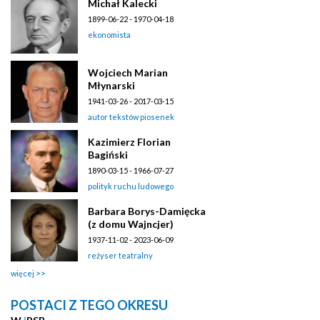
Michał Kalecki
1899-06-22 - 1970-04-18
ekonomista
Wojciech Marian
Młynarski
1941-03-26 - 2017-03-15
autor tekstów piosenek
Kazimierz Florian
Bagiński
1890-03-15 - 1966-07-27
polityk ruchu ludowego
Barbara Borys-Damięcka
(z domu Wajncjer)
1937-11-02 - 2023-06-09
reżyser teatralny
więcej
POSTACI Z TEGO OKRESU