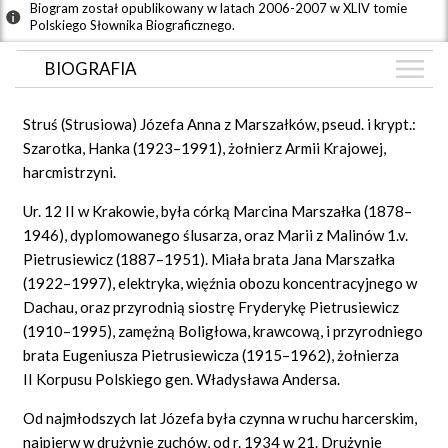
Biogram został opublikowany w latach 2006-2007 w XLIV tomie
Polskiego Słownika Biograficznego.
BIOGRAFIA
BIOGRAFIA
Struś (Strusiowa) Józefa Anna z Marszałków, pseud. i krypt.:
ARTYKUŁY
Szarotka, Hanka (1923–1991), żołnierz Armii Krajowej,
(1)
harcmistrzyni.
GRAF POWIĄZAŃ
Ur. 12 II w Krakowie, była córką Marcina Marszałka (1878–
DYSKUSJA
1946), dyplomowanego ślusarza, oraz Marii z Malinów 1.v.
Mapa
Pietrusiewicz (1887–1951). Miała brata Jana Marszałka
(1922–1997), elektryka, więźnia obozu koncentracyjnego w
Dachau, oraz przyrodnią siostrę Fryderykę Pietrusiewicz
(1910–1995), zamężną Boligłowa, krawcową, i przyrodniego
brata Eugeniusza Pietrusiewicza (1915–1962), żołnierza
II Korpusu Polskiego gen. Władysława Andersa.
Od najmłodszych lat Józefa była czynna w ruchu harcerskim,
najpierw w drużynie zuchów, od r. 1934 w 21. Drużynie