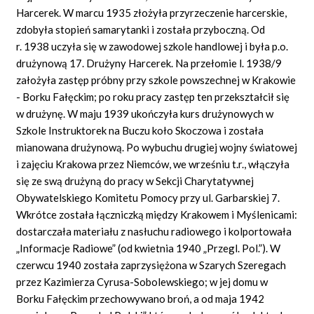
Harcerek. W marcu 1935 złożyła przyrzeczenie harcerskie,
zdobyła stopień samarytanki i została przyboczną. Od
r. 1938 uczyła się w zawodowej szkole handlowej i była p.o.
drużynową 17. Drużyny Harcerek. Na przełomie l. 1938/9
założyła zastęp próbny przy szkole powszechnej w Krakowie
- Borku Fałęckim; po roku pracy zastęp ten przekształcił się
w drużynę. W maju 1939 ukończyła kurs drużynowych w
Szkole Instruktorek na Buczu koło Skoczowa i została
mianowana drużynową. Po wybuchu drugiej wojny światowej
i zajęciu Krakowa przez Niemców, we wrześniu t.r., włączyła
się ze swą drużyną do pracy w Sekcji Charytatywnej
Obywatelskiego Komitetu Pomocy przy ul. Garbarskiej 7.
Wkrótce została łączniczką między Krakowem i Myślenicami:
dostarczała materiału z nasłuchu radiowego i kolportowała
„Informacje Radiowe” (od kwietnia 1940 „Przegl. Pol.”). W
czerwcu 1940 została zaprzysiężona w Szarych Szeregach
przez Kazimierza Cyrusa-Sobolewskiego; w jej domu w
Borku Fałęckim przechowywano broń, a od maja 1942