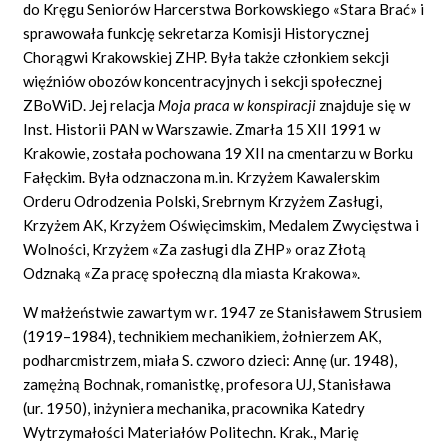
do Kręgu Seniorów Harcerstwa Borkowskiego «Stara Brać» i
sprawowała funkcję sekretarza Komisji Historycznej
Chorągwi Krakowskiej ZHP. Była także członkiem sekcji
więźniów obozów koncentracyjnych i sekcji społecznej
ZBoWiD. Jej relacja
Moja praca w konspiracji
znajduje się w
Inst. Historii PAN w Warszawie. Zmarła 15 XII 1991 w
Krakowie, została pochowana 19 XII na cmentarzu w Borku
Fałęckim. Była odznaczona m.in. Krzyżem Kawalerskim
Orderu Odrodzenia Polski, Srebrnym Krzyżem Zasługi,
Krzyżem AK, Krzyżem Oświęcimskim, Medalem Zwycięstwa i
Wolności, Krzyżem «Za zasługi dla ZHP» oraz Złotą
Odznaką «Za pracę społeczną dla miasta Krakowa».
W małżeństwie zawartym w r. 1947 ze Stanisławem Strusiem
(1919–1984), technikiem mechanikiem, żołnierzem AK,
podharcmistrzem, miała S. czworo dzieci: Annę (ur. 1948),
zamężną Bochnak, romanistkę, profesora UJ, Stanisława
(ur. 1950), inżyniera mechanika, pracownika Katedry
Wytrzymałości Materiałów Politechn. Krak., Marię