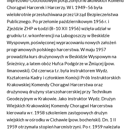
Imprezowo-Dochodowym połączonych krakowskich Komend
Chorągwi Harcerek i Harcerzy. W l. 1949–56 była
wielokrotnie przesłuchiwana przez Urząd Bezpieczeństwa
Publicznego. Po przełomie październikowym 1956 r. i
Zjeździe ZHP w Łodzi (8–10 XII 1956) wzięła udział w
grudniu t.r. w konferencji na Lubogoszczy w Beskidzie
Wyspowym, poświęconej wypracowaniu nowych założeń
programowych polskiego harcerstwa. W maju 1957
prowadziła kurs drużynowych w Beskidzie Wyspowym na
Śnieżnicy, a latem obóz Hufca Podgórze w Żmiącej (pow.
limanowski). Od czerwca t.r. była instruktorem Wydz.
Kształcenia Kadry i członkiem Komisji Prób Instruktorskich
Krakowskiej Komendy Chorągwi Harcerstwa oraz
drużynową drużyny starszoharcerskiej przy Technikum
Geodezyjnym w Krakowie. Jako instruktor Wydz. Drużyn
Wiejskich Krakowskiej Komendy Chorągwi Harcerstwa
kierowała w r. 1958 szkoleniem zastępowych drużyn
wiejskich w ośrodku w Cichawie (pow. bocheński). Dn. 1 II
1959 otrzymała stopień harcmistrzyni. Po r. 1959 należała