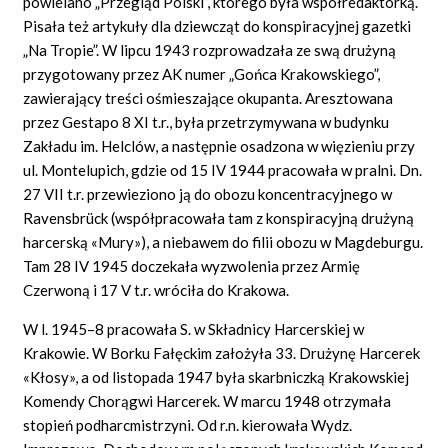
powielano „Przegląd Polski”, którego była współredaktorką.
Pisała też artykuły dla dziewcząt do konspiracyjnej gazetki
„Na Tropie”. W lipcu 1943 rozprowadzała ze swą drużyną
przygotowany przez AK numer „Gońca Krakowskiego”,
zawierający treści ośmieszające okupanta. Aresztowana
przez Gestapo 8 XI t.r., była przetrzymywana w budynku
Zakładu im. Helclów, a następnie osadzona w więzieniu przy
ul. Montelupich, gdzie od 15 IV 1944 pracowała w pralni. Dn.
27 VII t.r. przewieziono ją do obozu koncentracyjnego w
Ravensbrück (współpracowała tam z konspiracyjną drużyną
harcerską «Mury»), a niebawem do filii obozu w Magdeburgu.
Tam 28 IV 1945 doczekała wyzwolenia przez Armię
Czerwoną i 17 V t.r. wróciła do Krakowa.
W l. 1945–8 pracowała S. w Składnicy Harcerskiej w
Krakowie. W Borku Fałęckim założyła 33. Drużynę Harcerek
«Kłosy», a od listopada 1947 była skarbniczką Krakowskiej
Komendy Chorągwi Harcerek. W marcu 1948 otrzymała
stopień podharcmistrzyni. Od r.n. kierowała Wydz.