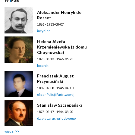
W
i
PSB
Aleksander Henryk de
Rosset
1866 - 1933-08-07
inżynier
Helena Józefa
Krzemieniewska (z domu
Choynowska)
1878-03-13 - 1966-05-28
botanik
Franciszek August
Przymusiński
1889-02-08 - 1945-04-10
oficer Policji Państwowej
Stanisław Szczepański
1873-02-17 - 1944-03-02
działacz ruchu ludowego
więcej