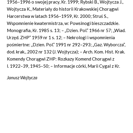
1956–1996 o swojej pracy, Kr. 1999; Rybski B., Wojtycza J.,
Wojtycza K., Materiały do historii Krakowskiej Chorągwi
Harcerstwa w latach 1956–1959, Kr. 2000; Struś S.,
Wspomnienie kwatermistrza, w: Powsinogi bieszczadzkie.
Monografia, Kr. 1985 s. 13; – „Dzien. Pol.” 1966 nr 57; „Wiad.
Urzęd. ZHP” 1959 nr 1 s. 12; – Nekrologi i wspomnienia
pośmiertne: „Dzien. Pol.” 1991 nr 292–293; „Gaz. Wyborcza”,
dod. krak., 2002 nr 132 (J. Wojtycza); – Arch. Kom. Hist. Krak.
Komendy Chorągwi ZHP: Rozkazy Komend Chorągwi z
l. 1922–39, 1945–50; – Informacje córki, Marii Cygal z Kr.
Janusz Wojtycza