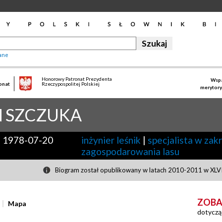
ane
Honorowy Patronat Prezydenta
Wspa
onat
Rzeczypospolitej Polskiej
merytory
N
SZCZUKA
-
1978-07-20
inżynier leśnik
|
specjalista w zakr
zagospodarowania lasu
Biogram został opublikowany w latach 2010-2011 w XLVII
ZOBA
Mapa
dotyczą