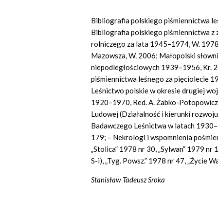
Bibliografia polskiego piśmiennictwa le
Bibliografia polskiego piśmiennictwa z
rolniczego za lata 1945–1974, W. 1978
Mazowsza, W. 2006; Małopolski słownik
niepodległościowych 1939–1956, Kr. 20
piśmiennictwa leśnego za pięciolecie 1
Leśnictwo polskie w okresie drugiej wo
1920–1970, Red. A. Żabko-Potopowicz,
Ludowej (Działalność i kierunki rozwoju
Badawczego Leśnictwa w latach 1930–20
179; – Nekrologi i wspomnienia pośmiertn
„Stolica” 1978 nr 30, „Sylwan” 1979 nr 1 
S-i), „Tyg. Powsz.” 1978 nr 47, „Życie 
Stanisław Tadeusz Sroka