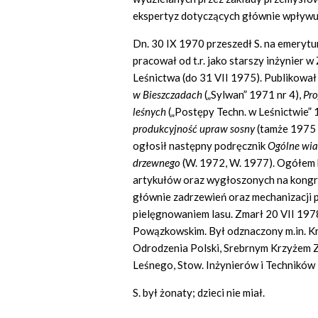
ekspertyz dotyczących głównie wpływu 
Dn. 30 IX 1970 przeszedł S. na emerytu
pracował od t.r. jako starszy inżynier 
Leśnictwa (do 31 VII 1975). Publikował 
w Bieszczadach
(„Sylwan” 1971 nr 4),
Pro
leśnych
(„Postępy Techn. w Leśnictwie” 
produkcyjność upraw sosny
(tamże 1975 
ogłosił następny podręcznik
Ogólne wia
drzewnego
(W. 1972, W. 1977). Ogółem
artykułów oraz wygłoszonych na kongre
głównie zadrzewień oraz mechanizacji 
pielęgnowaniem lasu. Zmarł 20 VII 19
Powązkowskim. Był odznaczony m.in. Kr
Odrodzenia Polski, Srebrnym Krzyżem Z
Leśnego, Stow. Inżynierów i Techników
S. był żonaty; dzieci nie miał.