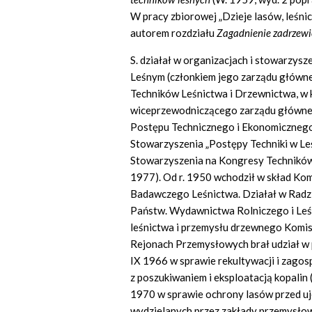
W pracy zbiorowej „Dzieje lasów, leśni
autorem rozdziału
Zagadnienie zadrzew
S. działał w organizacjach i stowarzysz
Leśnym (członkiem jego zarządu główneg
Techników Leśnictwa i Drzewnictwa, w k
wiceprzewodniczącego zarządu głównego
Postępu Technicznego i Ekonomicznego
Stowarzyszenia „Postępy Techniki w Leś
Stowarzyszenia na Kongresy Techników 
1977). Od r. 1950 wchodził w skład Ko
Badawczego Leśnictwa. Działał w Radz
Państw. Wydawnictwa Rolniczego i Leśne
leśnictwa i przemysłu drzewnego Komis
Rejonach Przemysłowych brał udział w
IX 1966 w sprawie rekultywacji i zago
z poszukiwaniem i eksploatacją kopalin (
1970 w sprawie ochrony lasów przed u
wydzielanych przez zakłady przemysłow