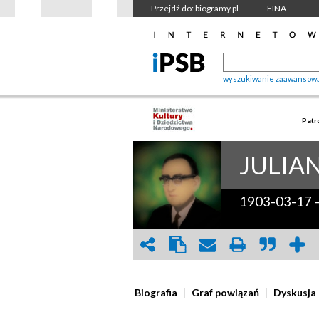
Przejdź do: biogramy.pl
FINA
wyszukiwanie zaawansow
Patr
JULIA
1903-03-17
Biografia
Graf powiązań
Dyskusja