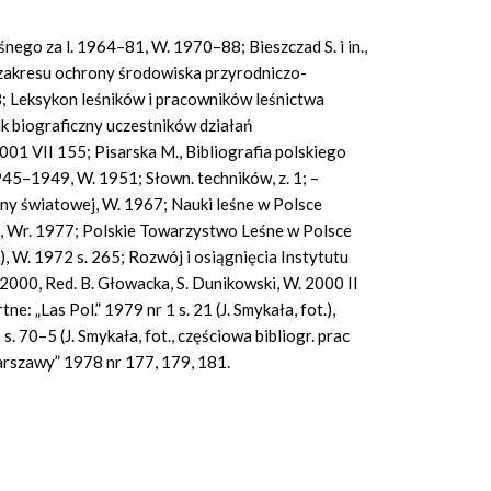
śnego za l. 1964–81, W. 1970–88; Bieszczad S. i in.,
 zakresu ochrony środowiska przyrodniczo-
; Leksykon leśników i pracowników leśnictwa
 biograficzny uczestników działań
01 VII 155; Pisarska M., Bibliografia polskiego
945–1949, W. 1951; Słown. techników, z. 1; –
jny światowej, W. 1967; Nauki leśne w Polsce
 Wr. 1977; Polskie Towarzystwo Leśne w Polsce
), W. 1972 s. 265; Rozwój i osiągnięcia Instytutu
00, Red. B. Głowacka, S. Dunikowski, W. 2000 II
e: „Las Pol.” 1979 nr 1 s. 21 (J. Smykała, fot.),
s. 70–5 (J. Smykała, fot., częściowa bibliogr. prac
Warszawy” 1978 nr 177, 179, 181.