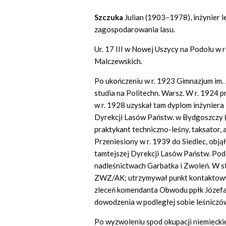
Szczuka
Julian (1903–1978), inżynier le
zagospodarowania lasu.
Ur. 17 III w Nowej Uszycy na Podolu w r
Malczewskich.
Po ukończeniu w r. 1923 Gimnazjum im. J
studia na Politechn. Warsz. W r. 1924 p
w r. 1928 uzyskał tam dyplom inżyniera 
Dyrekcji Lasów Państw. w Bydgoszczy (o
praktykant techniczno-leśny, taksator, 
Przeniesiony w r. 1939 do Siedlec, obj
tamtejszej Dyrekcji Lasów Państw. Podc
nadleśnictwach Garbatka i Zwoleń. W s
ZWZ/AK; utrzymywał punkt kontaktowy O
zleceń komendanta Obwodu ppłk Józefa 
dowodzenia w podległej sobie leśniczó
Po wyzwoleniu spod okupacji niemieckie