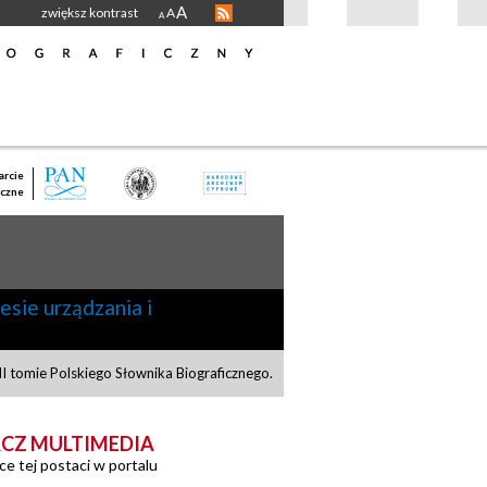
A
zwiększ kontrast
A
A
rcie
czne
esie urządzania i
 tomie Polskiego Słownika Biograficznego.
CZ MULTIMEDIA
ce tej postaci w portalu