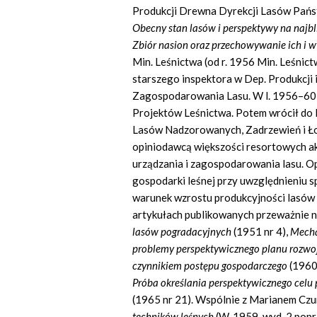
Produkcji Drewna Dyrekcji Lasów Państw
Obecny stan lasów i perspektywy na najbl
Zbiór nasion oraz przechowywanie ich i 
Min. Leśnictwa (od r. 1956 Min. Leśnict
starszego inspektora w Dep. Produkcji i
Zagospodarowania Lasu. W l. 1956–60 
Projektów Leśnictwa. Potem wrócił do 
Lasów Nadzorowanych, Zadrzewień i Łow
opiniodawcą większości resortowych a
urządzania i zagospodarowania lasu. Op
gospodarki leśnej przy uwzględnieniu sp
warunek wzrostu produkcyjności lasów 
artykułach publikowanych przeważnie na
lasów pogradacyjnych
(1951 nr 4),
Mecha
problemy perspektywicznego planu rozwo
czynnikiem postępu gospodarczego
(1960
Próba określania perspektywicznego celu 
(1965 nr 21). Wspólnie z Marianem Czu
techników leśnych
(W. 1959, wyd. 2 popr