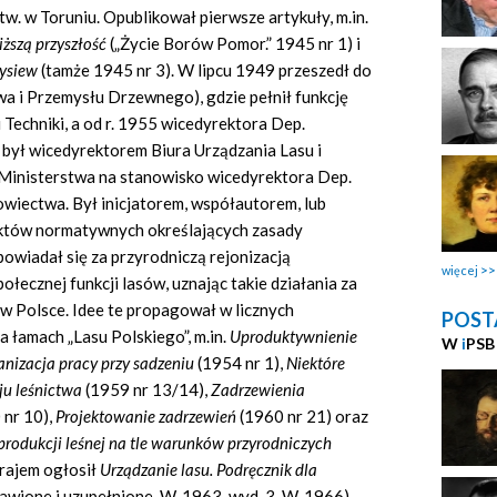
. w Toruniu. Opublikował pierwsze artykuły, m.in.
iższą przyszłość
(„Życie Borów Pomor.” 1945 nr 1) i
wysiew
(tamże 1945 nr 3). W lipcu 1949 przeszedł do
wa i Przemysłu Drzewnego), gdzie pełnił funkcję
 Techniki, a od r. 1955 wicedyrektora Dep.
był wicedyrektorem Biura Urządzania Lasu i
Ministerstwa na stanowisko wicedyrektora Dep.
iectwa. Był inicjatorem, współautorem, lub
któw normatywnych określających zasady
owiadał się za przyrodniczą rejonizacją
więcej
ołecznej funkcji lasów, uznając takie działania za
w Polsce. Idee te propagował w licznych
POST
 łamach „Lasu Polskiego”, m.in.
Uproduktywnienie
W
i
PSB
nizacja pracy przy sadzeniu
(1954 nr 1),
Niektóre
ju leśnictwa
(1959 nr 13/14),
Zadrzewienia
 nr 10),
Projektowanie zadrzewień
(1960 nr 21) oraz
produkcji leśnej na tle warunków przyrodniczych
rajem ogłosił
Urządzanie lasu. Podręcznik dla
awione i uzupełnione, W. 1963, wyd. 3, W. 1966).