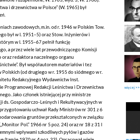
ctwa i drzewnictwa w Polsce” (W. 1965) był
ień
.
eniach zawodowych, m.in. od r. 1946 w Polskim Tow.
o był w l. 1951–5) oraz Stow. Inżynierów i
tórym w l. 1955–67 pełnił funkcję
, a przez wiele lat przewodniczącego Komisji
 oraz redaktora naczelnego organu
nictwie”. Był współautorem materiałów i tez
Polskich (od drugiego w r. 1955 do siódmego w r.
mitetu Redakcyjnego Wydawnictw Inst.
ie Programowej Redakcji Leśnictwa i Drzewnictwa
więcej
go. Jako członek istniejącej przy ministrze
ji ds. Gospodarczo-Leśnych i Rekultywacyjnych w
 przygotowaniu uchwał Rady Ministrów nr 301 z 6
spodarowania gruntów przekształconych w związku
„Monitor Pol.” 1966 nr 5 poz. 24) oraz nr 18 z 31 I
jemnymi wpływami szkodliwych pyłów i gazów
e (tamże 1970 nr 4 poz. 33). Opracował wiele