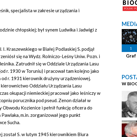
śnik, specjalista w zakresie urządzania i
MEDI
odzinie chłopskiej; był synem Ludwika i Jadwigi z
1
. I. Kraszewskiego w Białej Podlaskiej S. podjął
Graf
rzeniósł się na Wydz. Rolniczo-Leśny Uniw. Pozn. i
leśnika. Zatrudnił się w Oddziale Urządzania Lasu
d r. 1930 w Toruniu) i pracował tam kolejno jako
POST
a od r. 1931 kierownik drużyny urządzeniowej.
W BIO
ął kierownictwo Oddziału Urządzania Lasu
zas okupacji niemieckiej pracował jako leśniczy w
topniu porucznika pod pseud. Zenon działał w
bwodu Kozienice i pełnił funkcję oficera do
Pawlaka, m.in. zorganizował jego punkt
wce Sucha.
j został S. w lutym 1945 kierownikiem Biura