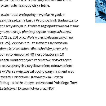
przemysłu na środowiska leśne.
rę, ale nadal w niepełnym wymiarze godzin
w Zakł. Urządzania Lasu i Prognoz Inst. Badawczego
też artykuły, m.in.
Problem zagospodarowania lasów
gnoza rozwoju plantacji szybko rosnących drzew
1972 cz. 20) oraz
Wpływ cięć pielęgnacyjnych na
cz. 25). Wspólnie z Czesławem Dąbrowskim
domości z leśnictwa: dla techników przemysłu
 był autorem ponad 40 i współautorem 10
sach i konferencjach referatów, dotyczących
prac związanych z użytkowaniem, odnawianiem i
78 w Warszawie, został pochowany na cmentarzu
zyżami Oficerskim i Kawalerskim Orderu
asługi, a także złotymi odznakami Polskiego Tow.
 Leśnictwa i Drzewnictwa oraz NOT.