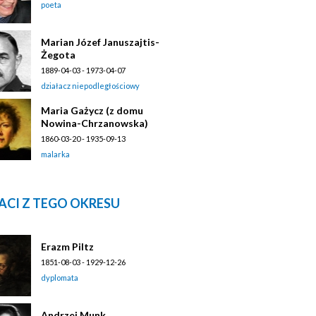
poeta
Marian Józef Januszajtis-
Żegota
1889-04-03 - 1973-04-07
działacz niepodległościowy
Maria Gażycz (z domu
Nowina-Chrzanowska)
1860-03-20 - 1935-09-13
malarka
ACI Z TEGO OKRESU
Erazm Piltz
1851-08-03 - 1929-12-26
dyplomata
Andrzej Munk